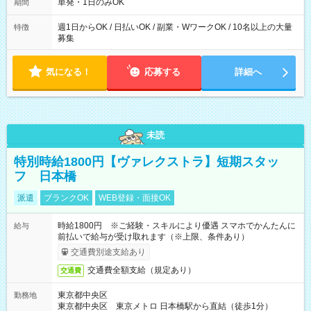
単発・1日のみOK
期間
週1日からOK / 日払いOK / 副業・WワークOK / 10名以上の大量
特徴
募集
気になる！
応募する
詳細へ
未読
特別時給1800円【ヴァレクストラ】短期スタッ
フ 日本橋
派遣
ブランクOK
WEB登録・面接OK
時給1800円 ※ご経験・スキルにより優遇 スマホでかんたんに
給与
前払いで給与が受け取れます（※上限、条件あり）
交通費別途支給あり
交通費全額支給（規定あり）
交通費
東京都中央区
勤務地
東京都中央区 東京メトロ 日本橋駅から直結（徒歩1分）