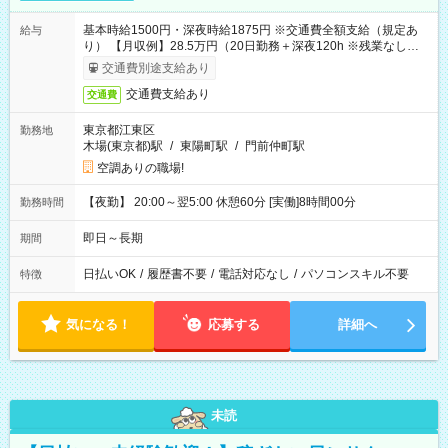
基本時給1500円・深夜時給1875円 ※交通費全額支給（規定あ
給与
り） 【月収例】28.5万円（20日勤務＋深夜120h ※残業なしの場
合）
交通費別途支給あり
交通費支給あり
交通費
東京都江東区
勤務地
木場(東京都)駅
/
東陽町駅
/
門前仲町駅
空調ありの職場!
【夜勤】 20:00～翌5:00 休憩60分 [実働]8時間00分
勤務時間
即日～長期
期間
日払いOK
/
履歴書不要
/
電話対応なし
/
パソコンスキル不要
特徴
気になる！
応募する
詳細へ
未読