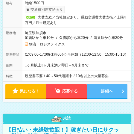
時給1500円
給与
交通費別途支給あり
実費支給／当社規定あり。通勤交通費実費支払／上限4
交通費
万円／月※規定あり
埼玉県加須市
勤務地
加須駅から車10分
/
久喜駅から車20分
/
鴻巣駅から車20分
物流・ロジスティクス
(1)09:00-17:00(休憩60分) ※休憩（12:00-12:50、15:00-15:10）
勤務時間
1ヶ月以上3ヶ月未満／即日～9月末まで
期間
履歴書不要
/
40～50代活躍中
/
10名以上の大量募集
特徴
気になる！
応募する
詳細へ
未読
【日払い・未経験歓迎！】稼ぎたい日にサクッ