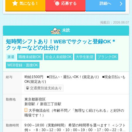
気になる！
応募する
詳細へ
掲載日：2026.08.07
未読
短時間シフトあり！WEBでサクッと登録OK＊
クッキーなどの仕分け
派遣
職種未経験OK
社会人未経験OK
大学生歓迎
ブランクOK
WEB登録・面接OK
時給1500円 ■日払い・週払いOK！(規定あり) ■現金日払いも
給与
OK(規定あり)
交通費別途支給あり
東京都新宿区
勤務地
新宿駅
/
新宿三丁目駅
大手物流会社（年齢不問／「無理なく続けられる」と好評の
職場です！）
9:00～18:00（実動8時間） 希望の時間帯を選べます！ ＜シフト
勤務時間
例＞ ・8：30～12：00 ・10：00～19：00 ・17：00～22：00