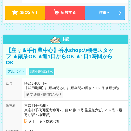
気になる！
応募する
詳細へ
未読
【座り＆手作業中心】香水shopの梱包スタッ
フ ★副業OK ★週1日からOK ★1日1時間から
OK
アルバイト
職種未経験OK
時給1,400円～
給与
【試用期間】試用期間あり 試用期間の長さ：1ヶ月 雇用形態、
給与は本採用時と同じです。
交通費別途支給あり
東京都千代田区
勤務地
東京都千代田区内神田2丁目14番12号 星屋第六ビル402号（最
寄り駅：神田駅）
Ａｌｌｅｙ株式会社