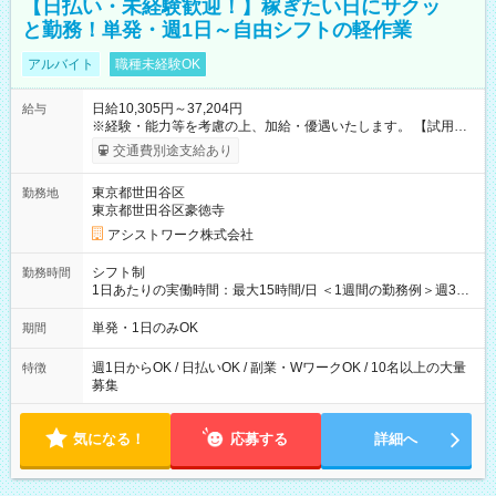
【日払い・未経験歓迎！】稼ぎたい日にサクッ
と勤務！単発・週1日～自由シフトの軽作業
アルバイト
職種未経験OK
日給10,305円～37,204円
給与
※経験・能力等を考慮の上、加給・優遇いたします。 【試用期
間】試用期間なし
交通費別途支給あり
東京都世田谷区
勤務地
東京都世田谷区豪徳寺
アシストワーク株式会社
シフト制
勤務時間
1日あたりの実働時間：最大15時間/日 ＜1週間の勤務例＞週3回
勤務 勤務：月・水・金 休み：火・木・土・日 好きな時にお仕事
可能です！ ※1日あたりの最大実働時間は日勤、夜勤共に勤務し
単発・1日のみOK
期間
た時間になります。
週1日からOK / 日払いOK / 副業・WワークOK / 10名以上の大量
特徴
募集
気になる！
応募する
詳細へ