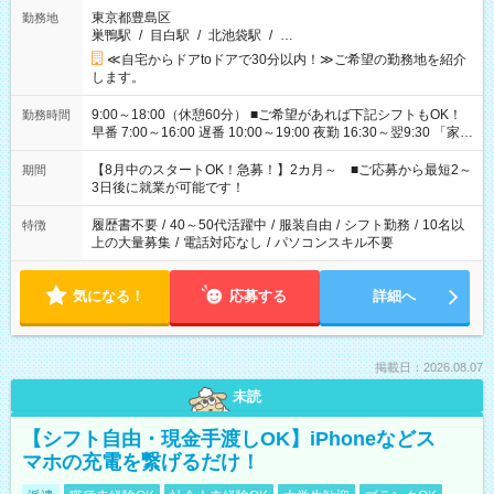
東京都豊島区
勤務地
巣鴨駅
/
目白駅
/
北池袋駅
/
…
≪自宅からドアtoドアで30分以内！≫ご希望の勤務地を紹介
します。
9:00～18:00（休憩60分） ■ご希望があれば下記シフトもOK！
勤務時間
早番 7:00～16:00 遅番 10:00～19:00 夜勤 16:30～翌9:30 「家族
と休みを合わせたい」 「余裕を持って夕飯の準備がしたい」
「できれば残業はしたくない」 など、ご希望を教えてください
【8月中のスタートOK！急募！】2カ月～ ■ご応募から最短2～
期間
ね。 ※Wワーク希望の方へ 今ご覧のお仕事で希望する勤務時間
3日後に就業が可能です！
と、もう1つのお仕事の勤務時間。 合計で週40時間を超える場
合は応募できません。
履歴書不要
/
40～50代活躍中
/
服装自由
/
シフト勤務
/
10名以
特徴
上の大量募集
/
電話対応なし
/
パソコンスキル不要
気になる！
応募する
詳細へ
掲載日：2026.08.07
未読
【シフト自由・現金手渡しOK】iPhoneなどス
マホの充電を繋げるだけ！