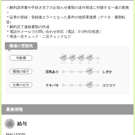
＜解約請求書や手続き完了のお知らせ書類の送付発送に付随する一連の業務
＞
＊証券の登録・登録後エラーとなった案件の他部署連携（データ・書類転
送）
＊解約完了連絡書類の作成
＊電話やメールでの問い合わせ対応（電話：0-3件/日程度）
＊発送一次チェック・二次チェックなど
職場の雰囲気
年齢層
20代
30
40
50
60
職場の様子
活気あり
しずか
仕事の仕方
テキパキ
コツコツ
募集情報
給与
時給1400円