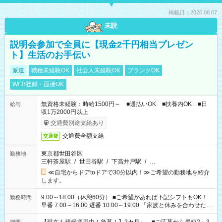
掲載日：2026.08.07
未読
説明会参加で全員に【現金2千円相当プレゼン
ト】生活のお手伝い
派遣
職種未経験OK
社会人未経験OK
ブランクOK
WEB登録・面接OK
無資格未経験：時給1500円～ ■週払いOK ■扶養内OK ■日
給与
収1万2000円以上
交通費別途支給あり
交通費全額支給
交通費
東京都世田谷区
勤務地
三軒茶屋駅
/
世田谷駅
/
下高井戸駅
/
…
≪自宅からドアtoドアで30分以内！≫ご希望の勤務地を紹介
します。
9:00～18:00（休憩60分） ■ご希望があれば下記シフトもOK！
勤務時間
早番 7:00～16:00 遅番 10:00～19:00 「家族と休みを合わせた
い」 「余裕を持って夕飯の準備がしたい」 「できれば残業はし
たくない」 など、ご希望を教えてくださいね。 ※Wワーク希望