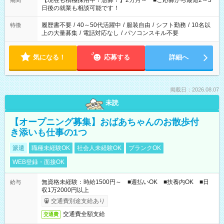
【現在も積極採用中！急募！】2カ月～ ■ご応募から最短2～3
期間
の方へ 今ご覧のお仕事で希望する勤務時間と、もう1つのお仕事
日後の就業も相談可能です！
の勤務時間。 合計で週40時間を超える場合は応募できません。
履歴書不要
/
40～50代活躍中
/
服装自由
/
シフト勤務
/
10名以
特徴
上の大量募集
/
電話対応なし
/
パソコンスキル不要
気になる！
応募する
詳細へ
掲載日：2026.08.07
未読
【オープニング募集】おばあちゃんのお散歩付
き添いも仕事の1つ
派遣
職種未経験OK
社会人未経験OK
ブランクOK
WEB登録・面接OK
無資格未経験：時給1500円～ ■週払いOK ■扶養内OK ■日
給与
収1万2000円以上
交通費別途支給あり
交通費全額支給
交通費