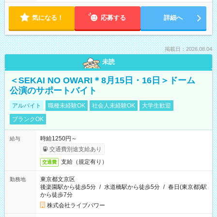
気になる！
応募する
詳細へ
掲載日：2026.08.04
未読
＜SEKAI NO OWARI＊8月15日・16日＞ドーム
公演のサポートバイト
アルバイト
職種未経験OK
社会人未経験OK
大学生歓迎
ブランクOK
時給1250円～
給与
交通費別途支給あり
支給（規定有り）
交通費
東京都文京区
勤務地
後楽園駅から徒歩5分
/
水道橋駅から徒歩5分
/
春日(東京都)駅
から徒歩7分
株式会社ライブパワー