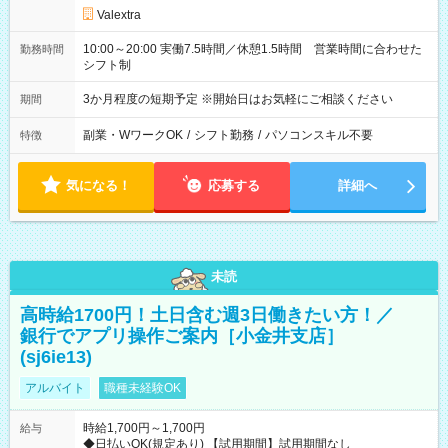
Valextra
10:00～20:00 実働7.5時間／休憩1.5時間 営業時間に合わせた
勤務時間
シフト制
3か月程度の短期予定 ※開始日はお気軽にご相談ください
期間
副業・WワークOK
/
シフト勤務
/
パソコンスキル不要
特徴
気になる！
応募する
詳細へ
未読
高時給1700円！土日含む週3日働きたい方！／
銀行でアプリ操作ご案内［小金井支店］
(sj6ie13)
アルバイト
職種未経験OK
時給1,700円～1,700円
給与
◆日払いOK(規定あり) 【試用期間】試用期間なし