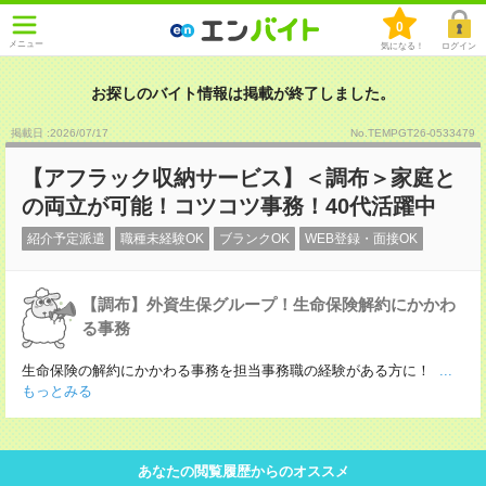
0
メニュー
気になる！
ログイン
お探しのバイト情報は掲載が終了しました。
掲載日 :2026
/
07
/
17
No.TEMPGT26-0533479
【アフラック収納サービス】＜調布＞家庭と
の両立が可能！コツコツ事務！40代活躍中
紹介予定派遣
職種未経験OK
ブランクOK
WEB登録・面接OK
【調布】外資生保グループ！生命保険解約にかかわ
る事務
生命保険の解約にかかわる事務を担当事務職の経験がある方に！
...
もっとみる
あなたの閲覧履歴からのオススメ