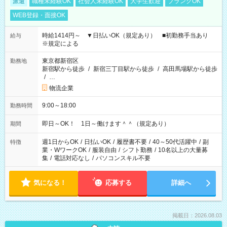
派遣
職種未経験OK
社会人未経験OK
大学生歓迎
ブランクOK
WEB登録・面接OK
時給1414円～ ▼日払いOK（規定あり） ■初勤務手当あり
給与
※規定による
東京都新宿区
勤務地
新宿駅から徒歩
/
新宿三丁目駅から徒歩
/
高田馬場駅から徒歩
/
…
物流企業
9:00～18:00
勤務時間
即日～OK！ 1日～働けます＾＾（規定あり）
期間
週1日からOK
/
日払いOK
/
履歴書不要
/
40～50代活躍中
/
副
特徴
業・WワークOK
/
服装自由
/
シフト勤務
/
10名以上の大量募
集
/
電話対応なし
/
パソコンスキル不要
気になる！
応募する
詳細へ
掲載日：2026.08.03