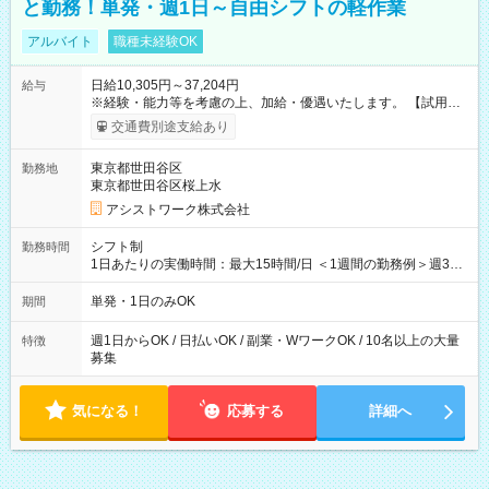
と勤務！単発・週1日～自由シフトの軽作業
アルバイト
職種未経験OK
日給10,305円～37,204円
給与
※経験・能力等を考慮の上、加給・優遇いたします。 【試用期
間】試用期間なし
交通費別途支給あり
東京都世田谷区
勤務地
東京都世田谷区桜上水
アシストワーク株式会社
シフト制
勤務時間
1日あたりの実働時間：最大15時間/日 ＜1週間の勤務例＞週3回
勤務 勤務：月・水・金 休み：火・木・土・日 好きな時にお仕事
可能です！ ※1日あたりの最大実働時間は日勤、夜勤共に勤務し
単発・1日のみOK
期間
た時間になります。
週1日からOK / 日払いOK / 副業・WワークOK / 10名以上の大量
特徴
募集
気になる！
応募する
詳細へ