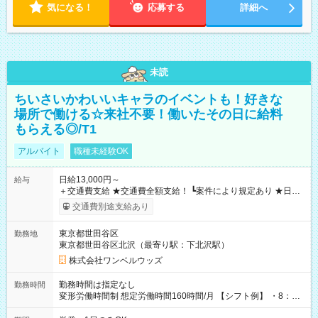
気になる！
応募する
詳細へ
未読
ちいさいかわいいキャラのイベントも！好きな
場所で働ける☆来社不要！働いたその日に給料
もらえる◎/T1
アルバイト
職種未経験OK
日給13,000円～
給与
＋交通費支給 ★交通費全額支給！ ┗案件により規定あり ★日払
いOK！（規定あり） ┗働いたその日に現金GET♪ お仕事後はコ
交通費別途支給あり
ンビニATMから 日払い分を引き落とせます！ 【試用期間】試
用期間なし
東京都世田谷区
勤務地
東京都世田谷区北沢（最寄り駅：下北沢駅）
株式会社ワンベルウッズ
勤務時間は指定なし
勤務時間
変形労働時間制 想定労働時間160時間/月 【シフト例】 ・8：00
～21：00