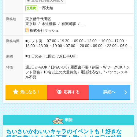
交通費別途支給あり
一部支給
交通費
東京都千代田区
勤務地
東京駅
/
水道橋駅
/
有楽町駅
/
…
株式会社マッシュ
■シフト例 ・07:00～19:30 ・09:00～12:00 ・10:00～17:00 ・
勤務時間
18:00～23:00 ・19:00～07:00 ・20:00～09:00 ・22:00～06:00
etc ★最短で3時間で5,120円のお仕事から 15時間で2万円近く稼
げるお仕事も！ ご希望のお時間に合わせてご紹介！ ※シフトは
■１日のみ・1回だけお仕事OK！
期間
現場によって異なります。 ※勿論、休憩時間はあるのでご安心
ください！
週1日からOK
/
日払いOK
/
履歴書不要
/
副業・WワークOK
/
シ
特徴
フト勤務
/
10名以上の大量募集
/
電話対応なし
/
パソコンスキ
ル不要
気になる！
応募する
詳細へ
未読
ちいさいかわいいキャラのイベントも！好きな