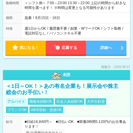
＜シフト例＞ 7:00～23:00 13:30～22:00 上記の時間から好きな
勤務時間
時間を選べます！ ※時間は変更となる可能性があります
急募！8月15日・16日
期間
週1日からOK
/
履歴書不要
/
副業・WワークOK
/
シフト勤務
/
特徴
電話対応なし
/
パソコンスキル不要
気になる！
応募する
詳細へ
掲載日：2026.08.07
未読
＜1日～OK！＞あの有名企業も！展示会や株主
総会のお手伝い！
アルバイト
職種未経験OK
社会人未経験OK
大学生歓迎
ブランクOK
WEB登録・面接OK
■日給16,840円～ ■日払いOK ■実働3時間5,120円のお仕事あ
給与
ります！