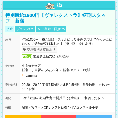
未読
特別時給1800円【ヴァレクストラ】短期スタッ
フ 新宿
派遣
ブランクOK
WEB登録・面接OK
時給1800円 ※ご経験・スキルにより優遇 スマホでかんたんに
給与
前払いで給与が受け取れます（※上限、条件あり）
交通費別途支給あり
交通費全額支給（規定あり）
交通費
東京都新宿区
勤務地
新宿三丁目駅から徒歩2分
/
新宿(東京メトロ)駅
Valextra
09:30～20:30 実働7.5時間／休憩1.5時間 営業時間に合わせた
勤務時間
シフト制
3か月程度の短期予定 ※開始日はお気軽にご相談ください
期間
副業・WワークOK
/
シフト勤務
/
パソコンスキル不要
特徴