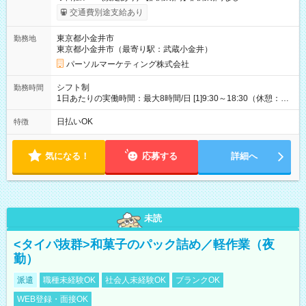
交通費別途支給あり
東京都小金井市
勤務地
東京都小金井市（最寄り駅：武蔵小金井）
パーソルマーケティング株式会社
シフト制
勤務時間
1日あたりの実働時間：最大8時間/日 [1]9:30～18:30（休憩：1
時間） [2]15:30～19:30（休憩：なし） ・平日のみ週3日 【土日
祝】9:30～18:30(実働8時間)【平日】15:30～19:30(実働4時間)
日払いOK
特徴
気になる！
応募する
詳細へ
未読
<タイパ抜群>和菓子のパック詰め／軽作業（夜
勤）
派遣
職種未経験OK
社会人未経験OK
ブランクOK
WEB登録・面接OK