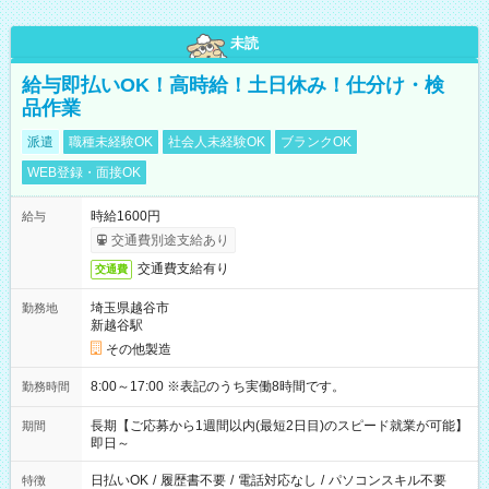
未読
給与即払いOK！高時給！土日休み！仕分け・検
品作業
派遣
職種未経験OK
社会人未経験OK
ブランクOK
WEB登録・面接OK
時給1600円
給与
交通費別途支給あり
交通費支給有り
交通費
埼玉県越谷市
勤務地
新越谷駅
その他製造
8:00～17:00 ※表記のうち実働8時間です。
勤務時間
長期【ご応募から1週間以内(最短2日目)のスピード就業が可能】
期間
即日～
日払いOK
/
履歴書不要
/
電話対応なし
/
パソコンスキル不要
特徴