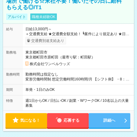
場所で働ける☆来社不要！働いたその日に給料
もらえる◎/T1
アルバイト
職種未経験OK
日給13,000円～
給与
＋交通費支給 ★交通費全額支給！ ┗案件により規定あり ★日払
いOK！（規定あり） ┗働いたその日に現金GET♪ お仕事後はコ
交通費別途支給あり
ンビニATMから 日払い分を引き落とせます！ 【試用期間】試
用期間なし
東京都町田市
勤務地
東京都町田市原町田（最寄り駅：町田駅）
株式会社ワンベルウッズ
勤務時間は指定なし
勤務時間
変形労働時間制 想定労働時間160時間/月 【シフト例】 ・8：00
～21：00
単発・1日のみOK
期間
週1日からOK / 日払いOK / 副業・WワークOK / 10名以上の大量
特徴
募集
気になる！
応募する
詳細へ