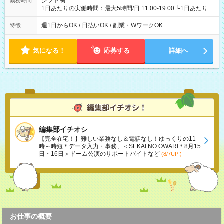
シフト制
勤務時間
1日あたりの実働時間：最大5時間/日 11:00-19:00 └1日あたりの
実働時間：1-5時間 └上記の時間帯内であれば、いつでも勤務可
能！ └平日・土曜日の中で、お好きな曜日でご勤務いただけま
週1日からOK / 日払いOK / 副業・WワークOK
特徴
す！ 【シフト例】 ・11:00～14:00 ・16:30～19:00 ・13:00～
18:00 などのように、自由な働き方が可能なお仕事です！
気になる！
応募する
詳細へ
編集部イチオシ
【完全在宅！】難しい業務なし＆電話なし！ゆっくりの11
時～時短＊データ入力・事務、＜SEKAI NO OWARI＊8月15
日・16日＞ドーム公演のサポートバイトなど
(8/7UP!)
お仕事の概要