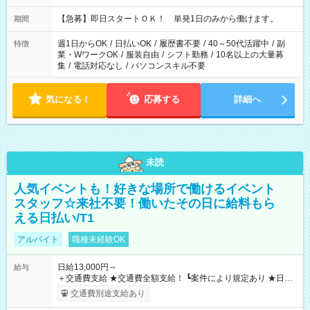
・13：00～22：00 ・22：00～翌6：00 など
【急募】即日スタートＯＫ！ 単発1日のみから働けます。
期間
週1日からOK
/
日払いOK
/
履歴書不要
/
40～50代活躍中
/
副
特徴
業・WワークOK
/
服装自由
/
シフト勤務
/
10名以上の大量募
集
/
電話対応なし
/
パソコンスキル不要
気になる！
応募する
詳細へ
未読
人気イベントも！好きな場所で働けるイベント
スタッフ☆来社不要！働いたその日に給料もら
える日払い/T1
アルバイト
職種未経験OK
日給13,000円～
給与
＋交通費支給 ★交通費全額支給！ ┗案件により規定あり ★日払
いOK！（規定あり） ┗働いたその日に現金GET♪ お仕事後はコ
交通費別途支給あり
ンビニATMから 日払い分を引き落とせます！ 【試用期間】試