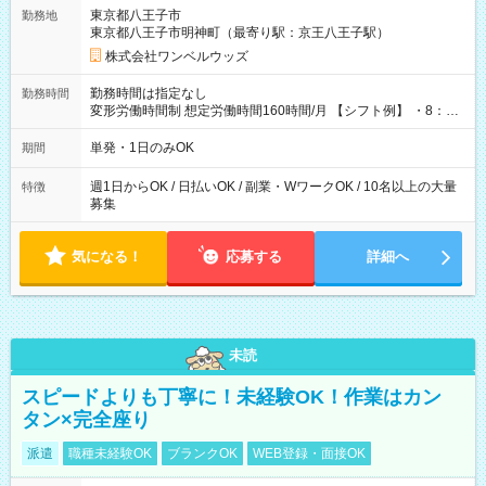
用期間なし
東京都八王子市
勤務地
東京都八王子市明神町（最寄り駅：京王八王子駅）
株式会社ワンベルウッズ
勤務時間は指定なし
勤務時間
変形労働時間制 想定労働時間160時間/月 【シフト例】 ・8：00
～21：00
単発・1日のみOK
期間
週1日からOK / 日払いOK / 副業・WワークOK / 10名以上の大量
特徴
募集
気になる！
応募する
詳細へ
未読
スピードよりも丁寧に！未経験OK！作業はカン
タン×完全座り
派遣
職種未経験OK
ブランクOK
WEB登録・面接OK