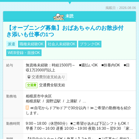
掲載日：2026.08.06
未読
【オープニング募集】おばあちゃんのお散歩付
き添いも仕事の1つ
派遣
職種未経験OK
社会人未経験OK
ブランクOK
WEB登録・面接OK
無資格未経験：時給1500円～ ■週払いOK ■扶養内OK ■日
給与
収1万2000円以上
交通費別途支給あり
交通費全額支給
交通費
相模原市中央区
勤務地
相模原駅
/
淵野辺駅
/
上溝駅
/
…
≪自宅からドアtoドアで30分以内！≫ご希望の勤務地を紹介
します。
9:00～18:00（休憩60分） ■ご希望があれば下記シフトもOK！
勤務時間
早番 7:00～16:00 遅番 10:00～19:00 夜勤 16:30～翌9:30 「家族
と休みを合わせたい」 「余裕を持って夕飯の準備がしたい」
「できれば残業はしたくない」 など、ご希望を教えてください