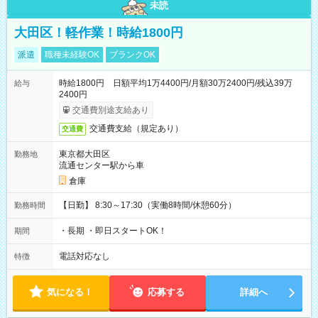
未読
大田区！軽作業！時給1800円
派遣
職種未経験OK
ブランクOK
時給1800円 日額平均1万4400円/月額30万2400円/残込39万
給与
2400円
交通費別途支給あり
交通費支給（規定あり）
交通費
東京都大田区
勤務地
流通センター駅から車
倉庫
【日勤】 8:30～17:30（実働8時間/休憩60分）
勤務時間
・長期 ・即日スタートOK！
期間
電話対応なし
特徴
気になる！
応募する
詳細へ