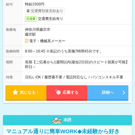
時給1500円
給与
交通費別途支給あり
交通費支給有り
交通費
神奈川県藤沢市
勤務地
藤沢駅
電子・機械系メーカー
8:00～16:45 ※表記のうち実働7時間45分です。
勤務時間
長期【ご応募から1週間以内(最短2日目)のスピード就業が可能】
期間
即日～
日払いOK
/
履歴書不要
/
電話対応なし
/
パソコンスキル不要
特徴
気になる！
応募する
詳細へ
未読
マニュアル通りに簡単WORK◆未経験から好き