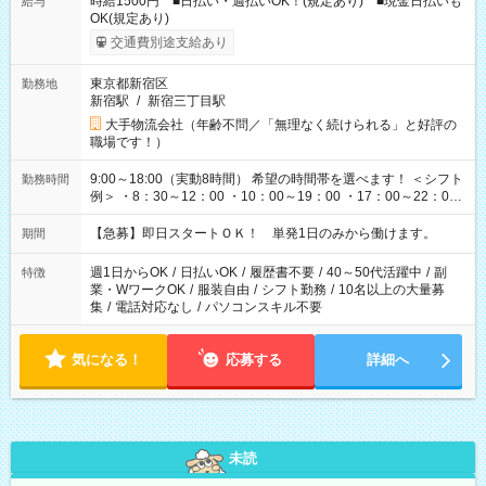
時給1500円 ■日払い・週払いOK！(規定あり) ■現金日払いも
給与
OK(規定あり)
交通費別途支給あり
東京都新宿区
勤務地
新宿駅
/
新宿三丁目駅
大手物流会社（年齢不問／「無理なく続けられる」と好評の
職場です！）
9:00～18:00（実動8時間） 希望の時間帯を選べます！ ＜シフト
勤務時間
例＞ ・8：30～12：00 ・10：00～19：00 ・17：00～22：00
・13：00～22：00 ・22：00～翌6：00 など
【急募】即日スタートＯＫ！ 単発1日のみから働けます。
期間
週1日からOK
/
日払いOK
/
履歴書不要
/
40～50代活躍中
/
副
特徴
業・WワークOK
/
服装自由
/
シフト勤務
/
10名以上の大量募
集
/
電話対応なし
/
パソコンスキル不要
気になる！
応募する
詳細へ
未読