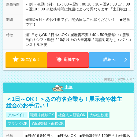
＜例＞ 夜勤（例） 16：00～翌9：00 16：30～翌9：30 17：00
勤務時間
～翌10：00 ※勤務時間は施設によって異なります 「土日祝は休
みたい」 「しっかり稼ぎたい」 「もう少し遅い時間から始めた
い」など ご希望にあったお仕事をご案内いたします。 ※未経験
短期2ヵ月～のお仕事です。開始日はご相談ください！ ★急募
期間
の方の場合は1～2ヶ月間は日中での仕事を経験いただき、 お
です！
仕事に慣れてからの夜勤になります。 ★家庭の都合でお休みが
必要な場合も遠慮なくご相談ください。
週1日からOK
/
日払いOK
/
履歴書不要
/
40～50代活躍中
/
服装
特徴
自由
/
シフト勤務
/
10名以上の大量募集
/
電話対応なし
/
パソコ
ンスキル不要
気になる！
応募する
詳細へ
掲載日：2026.08.07
未読
＜1日～OK！＞あの有名企業も！展示会や株主
総会のお手伝い！
アルバイト
職種未経験OK
社会人未経験OK
大学生歓迎
ブランクOK
WEB登録・面接OK
■日給16,840円～ ■日払いOK ■実働3時間5,120円のお仕事あ
給与