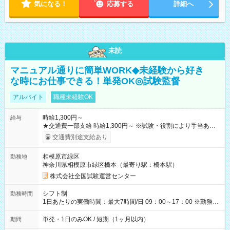
気になる！
応募する
詳細へ
未読
マニュアル通りに簡単WORK◆未経験から好き
な時にお仕事できる！単発OK◎試験監督
アルバイト
職種未経験OK
時給1,300円～
給与
★交通費一部支給 時給1,300円～ ※試験・役割により手当あり
※勤務回数により昇給あり 【即給（前払い）オプションあ
交通費別途支給あり
り！】 希望される場合、勤務から1週間ほどで給与の一部を受け
取れます。 ※手数料418円がかかります。 【過去試験日の収入
相模原市緑区
勤務地
例】 ・河合塾模擬試験 8:30～17:30（休憩1時間） 時給1,300円
神奈川県相模原市緑区橋本（最寄り駅：橋本駅）
×8時間＝日収10,400円＋交通費 ※当日の役割により時給＋100
円の場合あり ・国家試験 7:00～13:30（休憩なし） 時給1,300
株式会社全国試験運営センター
円（役割手当＋100円）×6時間＝日収8,400円＋交通費 【試用期
間】試用期間なし
シフト制
勤務時間
1日あたりの実働時間：最大7時間/日 09：00～17：00 ※勤務時
間は 試験により異なります。
単発・1日のみOK / 短期（1ヶ月以内）
期間