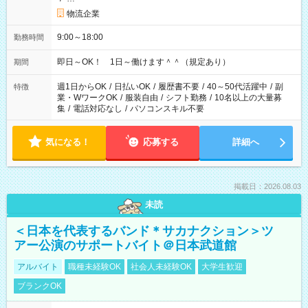
物流企業
9:00～18:00
勤務時間
即日～OK！ 1日～働けます＾＾（規定あり）
期間
週1日からOK
/
日払いOK
/
履歴書不要
/
40～50代活躍中
/
副
特徴
業・WワークOK
/
服装自由
/
シフト勤務
/
10名以上の大量募
集
/
電話対応なし
/
パソコンスキル不要
気になる！
応募する
詳細へ
掲載日：2026.08.03
未読
＜日本を代表するバンド＊サカナクション＞ツ
アー公演のサポートバイト＠日本武道館
アルバイト
職種未経験OK
社会人未経験OK
大学生歓迎
ブランクOK