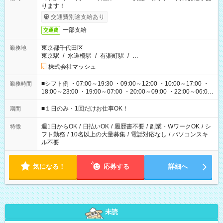
ります！
交通費別途支給あり
一部支給
交通費
東京都千代田区
勤務地
東京駅
/
水道橋駅
/
有楽町駅
/
…
株式会社マッシュ
■シフト例 ・07:00～19:30 ・09:00～12:00 ・10:00～17:00 ・
勤務時間
18:00～23:00 ・19:00～07:00 ・20:00～09:00 ・22:00～06:00
etc ★最短で3時間で5,120円のお仕事から 15時間で2万円近く稼
げるお仕事も！ ご希望のお時間に合わせてご紹介！ ※シフトは
■１日のみ・1回だけお仕事OK！
期間
現場によって異なります。 ※勿論、休憩時間はあるのでご安心
ください！
週1日からOK
/
日払いOK
/
履歴書不要
/
副業・WワークOK
/
シ
特徴
フト勤務
/
10名以上の大量募集
/
電話対応なし
/
パソコンスキ
ル不要
気になる！
応募する
詳細へ
未読