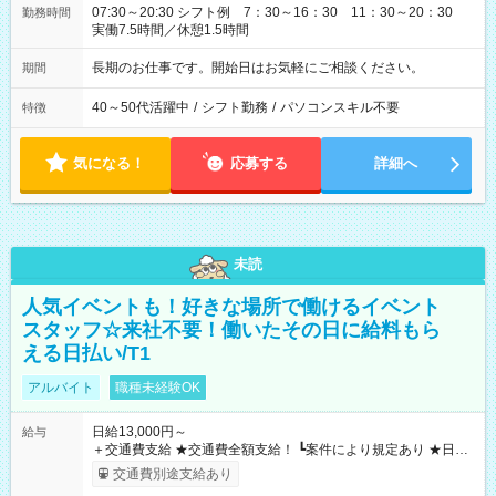
07:30～20:30 シフト例 7：30～16：30 11：30～20：30
勤務時間
実働7.5時間／休憩1.5時間
長期のお仕事です。開始日はお気軽にご相談ください。
期間
40～50代活躍中
/
シフト勤務
/
パソコンスキル不要
特徴
気になる！
応募する
詳細へ
未読
人気イベントも！好きな場所で働けるイベント
スタッフ☆来社不要！働いたその日に給料もら
える日払い/T1
アルバイト
職種未経験OK
日給13,000円～
給与
＋交通費支給 ★交通費全額支給！ ┗案件により規定あり ★日払
いOK！（規定あり） ┗働いたその日に現金GET♪ お仕事後はコ
交通費別途支給あり
ンビニATMから 日払い分を引き落とせます！ 【試用期間】試