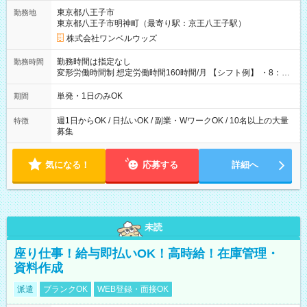
用期間なし
東京都八王子市
勤務地
東京都八王子市明神町（最寄り駅：京王八王子駅）
株式会社ワンベルウッズ
勤務時間は指定なし
勤務時間
変形労働時間制 想定労働時間160時間/月 【シフト例】 ・8：00
～21：00
単発・1日のみOK
期間
週1日からOK / 日払いOK / 副業・WワークOK / 10名以上の大量
特徴
募集
気になる！
応募する
詳細へ
未読
座り仕事！給与即払いOK！高時給！在庫管理・
資料作成
派遣
ブランクOK
WEB登録・面接OK