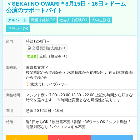
＜SEKAI NO OWARI＊8月15日・16日＞ドーム
公演のサポートバイト
アルバイト
職種未経験OK
社会人未経験OK
大学生歓迎
ブランクOK
時給1250円～
給与
交通費別途支給あり
支給（規定有り）
交通費
東京都文京区
勤務地
後楽園駅から徒歩5分
/
水道橋駅から徒歩5分
/
春日(東京都)駅
から徒歩7分
株式会社ライブパワー
＜シフト例＞ 7:00～23:00 13:30～22:00 上記の時間から好きな
勤務時間
時間を選べます！ ※時間は変更となる可能性があります
急募！8月15日・16日
期間
週1日からOK
/
履歴書不要
/
副業・WワークOK
/
シフト勤務
/
特徴
電話対応なし
/
パソコンスキル不要