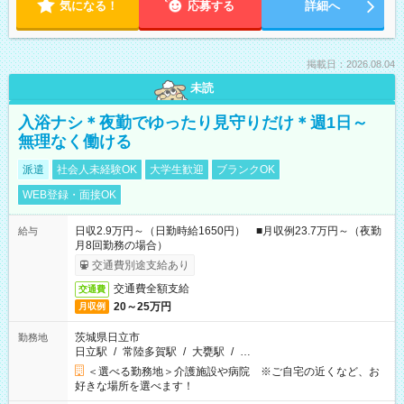
気になる！
応募する
詳細へ
掲載日：2026.08.04
未読
入浴ナシ＊夜勤でゆったり見守りだけ＊週1日～
無理なく働ける
派遣
社会人未経験OK
大学生歓迎
ブランクOK
WEB登録・面接OK
日収2.9万円～（日勤時給1650円） ■月収例23.7万円～（夜勤
給与
月8回勤務の場合）
交通費別途支給あり
交通費全額支給
交通費
20～25万円
月収例
茨城県日立市
勤務地
日立駅
/
常陸多賀駅
/
大甕駅
/
…
＜選べる勤務地＞介護施設や病院 ※ご自宅の近くなど、お
好きな場所を選べます！