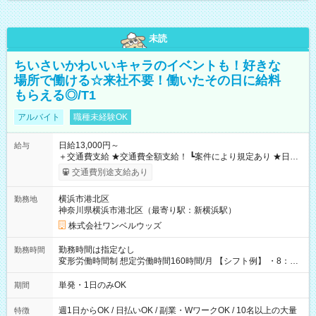
未読
ちいさいかわいいキャラのイベントも！好きな
場所で働ける☆来社不要！働いたその日に給料
もらえる◎/T1
アルバイト
職種未経験OK
日給13,000円～
給与
＋交通費支給 ★交通費全額支給！ ┗案件により規定あり ★日払
いOK！（規定あり） ┗働いたその日に現金GET♪ お仕事後はコ
交通費別途支給あり
ンビニATMから 日払い分を引き落とせます！ 【試用期間】試
用期間なし
横浜市港北区
勤務地
神奈川県横浜市港北区（最寄り駅：新横浜駅）
株式会社ワンベルウッズ
勤務時間は指定なし
勤務時間
変形労働時間制 想定労働時間160時間/月 【シフト例】 ・8：00
～21：00
単発・1日のみOK
期間
週1日からOK / 日払いOK / 副業・WワークOK / 10名以上の大量
特徴