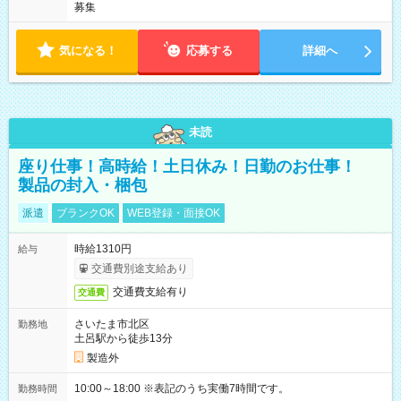
募集
気になる！
応募する
詳細へ
未読
座り仕事！高時給！土日休み！日勤のお仕事！
製品の封入・梱包
派遣
ブランクOK
WEB登録・面接OK
時給1310円
給与
交通費別途支給あり
交通費支給有り
交通費
さいたま市北区
勤務地
土呂駅から徒歩13分
製造外
10:00～18:00 ※表記のうち実働7時間です。
勤務時間