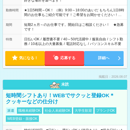
好きな場所を選べます！
★1日5時間～OK！ （例）9:00～18:00のあいだ もちろん1日8時
勤務時間
間のお仕事もご紹介可能です！ご希望をお聞かせください！★
家庭の都合でお休みが必要な場合も遠慮なくご相談ください。
※週最低15時間以上の勤務が必要です
短期2ヵ月～のお仕事です。開始日はご相談ください！ ★急募
期間
です！
日払いOK
/
履歴書不要
/
40～50代活躍中
/
服装自由
/
シフト勤
特徴
務
/
10名以上の大量募集
/
電話対応なし
/
パソコンスキル不要
気になる！
応募する
詳細へ
掲載日：2026.08.07
未読
短時間シフトあり！WEBでサクッと登録OK＊
クッキーなどの仕分け
派遣
職種未経験OK
社会人未経験OK
大学生歓迎
ブランクOK
WEB登録・面接OK