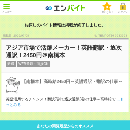
0
メニュー
気になる！
ログイン
お探しのバイト情報は掲載が終了しました。
掲載日 :2026
/
07
/
08
No.TEMPGT26-0533963
アジア市場で活躍メーカー！英語翻訳・逐次
通訳！2450円＠南橋本
派遣
WEB登録・面接OK
【南橋本】高時給2450円～英語通訳・翻訳の仕事～
英語活用するチャンス！翻訳7割で逐次通訳3割の仕事～高時給で
...も
っとみる
あなたの閲覧履歴からのオススメ