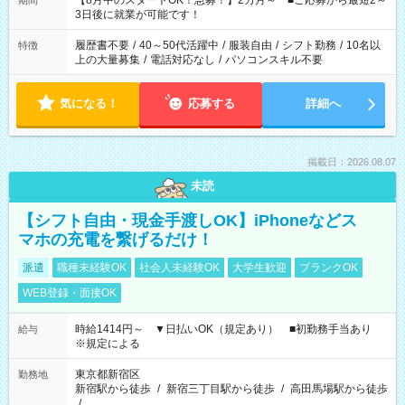
【8月中のスタートOK！急募！】2カ月～ ■ご応募から最短2～
期間
ね。 ※Wワーク希望の方へ 今ご覧のお仕事で希望する勤務時間
3日後に就業が可能です！
と、もう1つのお仕事の勤務時間。 合計で週40時間を超える場
合は応募できません。
履歴書不要
/
40～50代活躍中
/
服装自由
/
シフト勤務
/
10名以
特徴
上の大量募集
/
電話対応なし
/
パソコンスキル不要
気になる！
応募する
詳細へ
掲載日：2026.08.07
未読
【シフト自由・現金手渡しOK】iPhoneなどス
マホの充電を繋げるだけ！
派遣
職種未経験OK
社会人未経験OK
大学生歓迎
ブランクOK
WEB登録・面接OK
時給1414円～ ▼日払いOK（規定あり） ■初勤務手当あり
給与
※規定による
東京都新宿区
勤務地
新宿駅から徒歩
/
新宿三丁目駅から徒歩
/
高田馬場駅から徒歩
/
…