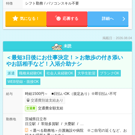
シフト勤務
/
パソコンスキル不要
特徴
気になる！
応募する
詳細へ
掲載日：2026.08.04
未読
＜最短3日後にお仕事決定！＞お散歩の付き添い
やお話相手など！入浴介助ナシ
派遣
職種未経験OK
社会人未経験OK
大学生歓迎
ブランクOK
WEB登録・面接OK
時給1500円～ ■日払いOK（規定あり）※即日払い不可
給与
交通費別途支給あり
交通費全額支給
交通費
茨城県日立市
勤務地
日立駅
/
常陸多賀駅
/
大甕駅
/
…
＜選べる勤務地＞介護施設や病院 ※ご自宅の近くなど、お