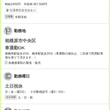
時給2450円 月収例 367,500円
交通費別途支給あり
全額支給
交通費
勤務地
相模原市中央区
車通勤OK
南橋本駅徒歩15分、橋本駅徒歩20分（車通勤の場合は、ご自身で民間駐車
場を借りて頂きます。）
各種接着剤の製造・販売
勤務曜日
土日祝休
月～金（週5日） ※日数相談可（週3～5日）
土・日・祝
休日休暇