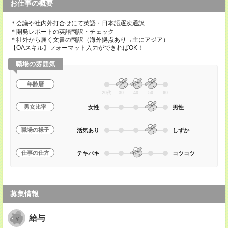
お仕事の概要
＊会議や社内外打合せにて英語・日本語逐次通訳
＊開発レポートの英語翻訳・チェック
＊社外から届く文書の翻訳（海外拠点あり→主にアジア）
【OAスキル】フォーマット入力ができればOK！
職場の雰囲気
年齢層
20代
30
40
50
60
男女比率
女性
男性
職場の様子
活気あり
しずか
仕事の仕方
テキパキ
コツコツ
募集情報
給与