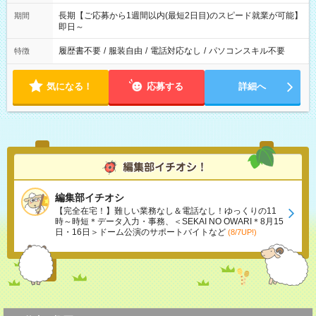
長期【ご応募から1週間以内(最短2日目)のスピード就業が可能】
期間
即日～
履歴書不要
/
服装自由
/
電話対応なし
/
パソコンスキル不要
特徴
気になる！
応募する
詳細へ
編集部イチオシ
【完全在宅！】難しい業務なし＆電話なし！ゆっくりの11
時～時短＊データ入力・事務、＜SEKAI NO OWARI＊8月15
日・16日＞ドーム公演のサポートバイトなど
(8/7UP!)