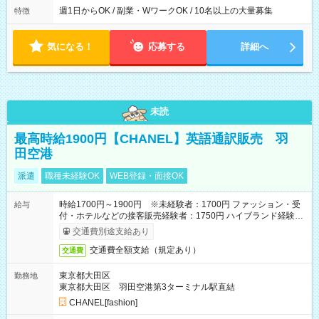
週1日からOK / 副業・WワークOK / 10名以上の大量募集
特徴
気になる！
応募する
詳細へ
未読
最高時給1900円【CHANEL】英語通訳販売 羽
田空港
派遣
職種未経験OK
WEB登録・面接OK
時給1700円～1900円 ※未経験者：1700円 ファッション・受
給与
付・ホテルなどの接客販売経験者：1750円 ハイブランド経験
者：1800円 シャネル経験者：1900円
交通費別途支給あり
交通費全額支給（規定あり）
交通費
東京都大田区
勤務地
東京都大田区 羽田空港第3ターミナル駅直結
CHANEL[fashion]