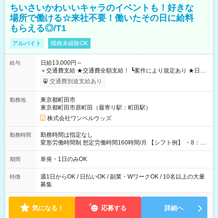
ちいさいかわいいキャラのイベントも！好きな
場所で働ける☆来社不要！働いたその日に給料
もらえる◎/T1
アルバイト
職種未経験OK
日給13,000円～
給与
＋交通費支給 ★交通費全額支給！ ┗案件により規定あり ★日払
いOK！（規定あり） ┗働いたその日に現金GET♪ お仕事後はコ
交通費別途支給あり
ンビニATMから 日払い分を引き落とせます！ 【試用期間】試
用期間なし
東京都町田市
勤務地
東京都町田市原町田（最寄り駅：町田駅）
株式会社ワンベルウッズ
勤務時間は指定なし
勤務時間
変形労働時間制 想定労働時間160時間/月 【シフト例】 ・8：00
～21：00
単発・1日のみOK
期間
週1日からOK / 日払いOK / 副業・WワークOK / 10名以上の大量
特徴
募集
気になる！
応募する
詳細へ