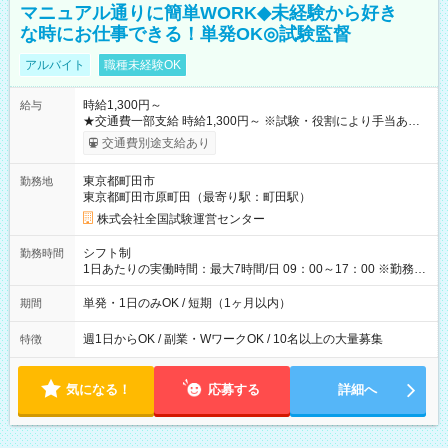
マニュアル通りに簡単WORK◆未経験から好き
な時にお仕事できる！単発OK◎試験監督
アルバイト
職種未経験OK
時給1,300円～
給与
★交通費一部支給 時給1,300円～ ※試験・役割により手当あり
※勤務回数により昇給あり 【即給（前払い）オプションあ
交通費別途支給あり
り！】 希望される場合、勤務から1週間ほどで給与の一部を受け
取れます。 ※手数料418円がかかります。 【過去試験日の収入
東京都町田市
勤務地
例】 ・河合塾模擬試験 8:30～17:30（休憩1時間） 時給1,300円
東京都町田市原町田（最寄り駅：町田駅）
×8時間＝日収10,400円＋交通費 ※当日の役割により時給＋100
円の場合あり ・国家試験 7:00～13:30（休憩なし） 時給1,300
株式会社全国試験運営センター
円（役割手当＋100円）×6時間＝日収8,400円＋交通費 【試用期
間】試用期間なし
シフト制
勤務時間
1日あたりの実働時間：最大7時間/日 09：00～17：00 ※勤務時
間は 試験により異なります。
単発・1日のみOK / 短期（1ヶ月以内）
期間
週1日からOK / 副業・WワークOK / 10名以上の大量募集
特徴
気になる！
応募する
詳細へ