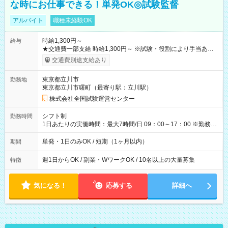
な時にお仕事できる！単発OK◎試験監督
アルバイト
職種未経験OK
時給1,300円～
給与
★交通費一部支給 時給1,300円～ ※試験・役割により手当あり
※勤務回数により昇給あり 【即給（前払い）オプションあ
交通費別途支給あり
り！】 希望される場合、勤務から1週間ほどで給与の一部を受け
取れます。 ※手数料418円がかかります。 【過去試験日の収入
東京都立川市
勤務地
例】 ・河合塾模擬試験 8:30～17:30（休憩1時間） 時給1,300円
東京都立川市曙町（最寄り駅：立川駅）
×8時間＝日収10,400円＋交通費 ※当日の役割により時給＋100
円の場合あり ・国家試験 7:00～13:30（休憩なし） 時給1,300
株式会社全国試験運営センター
円（役割手当＋100円）×6時間＝日収8,400円＋交通費 【試用期
間】試用期間なし
シフト制
勤務時間
1日あたりの実働時間：最大7時間/日 09：00～17：00 ※勤務時
間は 試験により異なります。
単発・1日のみOK / 短期（1ヶ月以内）
期間
週1日からOK / 副業・WワークOK / 10名以上の大量募集
特徴
気になる！
応募する
詳細へ