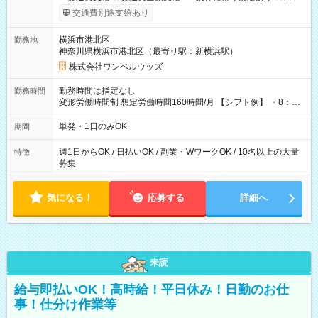
いOK！（規定あり） ┗働いたその日に現金GET♪ お仕事後はコ
交通費別途支給あり
ンビニATMから 日払い分を引き落とせます！ 【試用期間】試
用期間なし
横浜市港北区
勤務地
神奈川県横浜市港北区（最寄り駅：新横浜駅）
株式会社ワンベルウッズ
勤務時間は指定なし
勤務時間
変形労働時間制 想定労働時間160時間/月 【シフト例】 ・8：00
～21：00
単発・1日のみOK
期間
週1日からOK / 日払いOK / 副業・WワークOK / 10名以上の大量
特徴
募集
気になる！
応募する
詳細へ
未読
給与即払いOK！高時給！平日休み！日勤のお仕
事！仕分け作業等