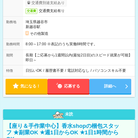
交通費別途支給あり
交通費支給有り
交通費
埼玉県越谷市
勤務地
新越谷駅
その他製造
8:00～17:00 ※表記のうち実働8時間です。
勤務時間
長期【ご応募から1週間以内(最短2日目)のスピード就業が可能】
期間
即日～
日払いOK
/
履歴書不要
/
電話対応なし
/
パソコンスキル不要
特徴
気になる！
応募する
詳細へ
未読
【座り＆手作業中心】香水shopの梱包スタッ
フ ★副業OK ★週1日からOK ★1日1時間から