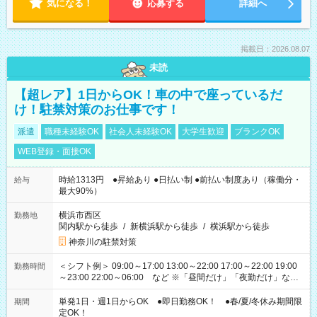
気になる！
応募する
詳細へ
掲載日：2026.08.07
未読
【超レア】1日からOK！車の中で座っているだ
け！駐禁対策のお仕事です！
派遣
職種未経験OK
社会人未経験OK
大学生歓迎
ブランクOK
WEB登録・面接OK
時給1313円 ●昇給あり ●日払い制 ●前払い制度あり（稼働分・
給与
最大90%）
横浜市西区
勤務地
関内駅から徒歩
/
新横浜駅から徒歩
/
横浜駅から徒歩
神奈川の駐禁対策
＜シフト例＞ 09:00～17:00 13:00～22:00 17:00～22:00 19:00
勤務時間
～23:00 22:00～06:00 など ※「昼間だけ」「夜勤だけ」など
の希望OK
単発1日・週1日からOK ●即日勤務OK！ ●春/夏/冬休み期間限
期間
定OK！