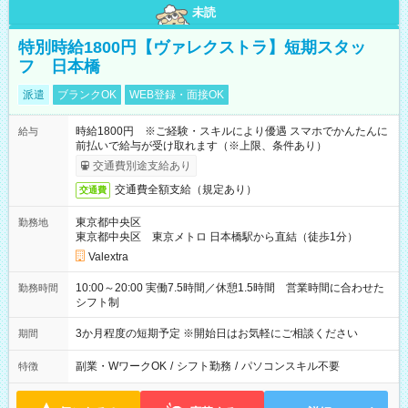
未読
特別時給1800円【ヴァレクストラ】短期スタッ
フ 日本橋
派遣
ブランクOK
WEB登録・面接OK
時給1800円 ※ご経験・スキルにより優遇 スマホでかんたんに
給与
前払いで給与が受け取れます（※上限、条件あり）
交通費別途支給あり
交通費全額支給（規定あり）
交通費
東京都中央区
勤務地
東京都中央区 東京メトロ 日本橋駅から直結（徒歩1分）
Valextra
10:00～20:00 実働7.5時間／休憩1.5時間 営業時間に合わせた
勤務時間
シフト制
3か月程度の短期予定 ※開始日はお気軽にご相談ください
期間
副業・WワークOK
/
シフト勤務
/
パソコンスキル不要
特徴