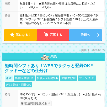
単発1日～！ ★勤務開始日や期間はお気軽にご相談くださ
期間
い！ ＃8月～ ＃9月～
週1日からOK
/
日払いOK
/
履歴書不要
/
40～50代活躍中
/
副
特徴
業・WワークOK
/
服装自由
/
シフト勤務
/
10名以上の大量募
集
/
電話対応なし
/
パソコンスキル不要
気になる！
応募する
詳細へ
掲載日：2026.08.09
未読
短時間シフトあり！WEBでサクッと登録OK＊
クッキーなどの仕分け
派遣
職種未経験OK
社会人未経験OK
大学生歓迎
ブランクOK
WEB登録・面接OK
時給1500円 ■日払い・週払いOK！(規定あり) ■現金日払いも
給与
OK(規定あり)
交通費別途支給あり