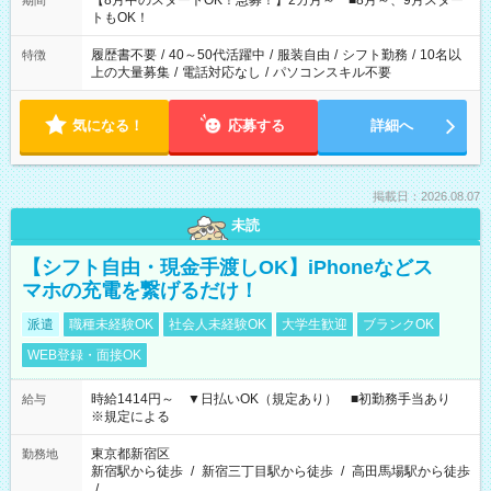
【8月中のスタートOK！急募！】2カ月～ ■8月～、9月スター
期間
ね。 ※Wワーク希望の方へ 今ご覧のお仕事で希望する勤務時間
トもOK！
と、もう1つのお仕事の勤務時間。 合計で週40時間を超える場
合は応募できません。
履歴書不要
/
40～50代活躍中
/
服装自由
/
シフト勤務
/
10名以
特徴
上の大量募集
/
電話対応なし
/
パソコンスキル不要
気になる！
応募する
詳細へ
掲載日：2026.08.07
未読
【シフト自由・現金手渡しOK】iPhoneなどス
マホの充電を繋げるだけ！
派遣
職種未経験OK
社会人未経験OK
大学生歓迎
ブランクOK
WEB登録・面接OK
時給1414円～ ▼日払いOK（規定あり） ■初勤務手当あり
給与
※規定による
東京都新宿区
勤務地
新宿駅から徒歩
/
新宿三丁目駅から徒歩
/
高田馬場駅から徒歩
/
…