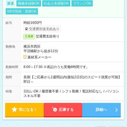
派遣
職種未経験OK
社会人未経験OK
ブランクOK
WEB登録・面接OK
時給1600円
給与
交通費別途支給あり
交通費支給有り
交通費
横浜市西区
勤務地
平沼橋駅から徒歩12分
素材系メーカー
8:00～17:30 ※表記のうち実働8時間です。
勤務時間
長期【ご応募から1週間以内(最短2日目)のスピード就業が可能】
期間
即日～
日払いOK
/
履歴書不要
/
シフト勤務
/
電話対応なし
/
パソコン
特徴
スキル不要
気になる！
応募する
詳細へ