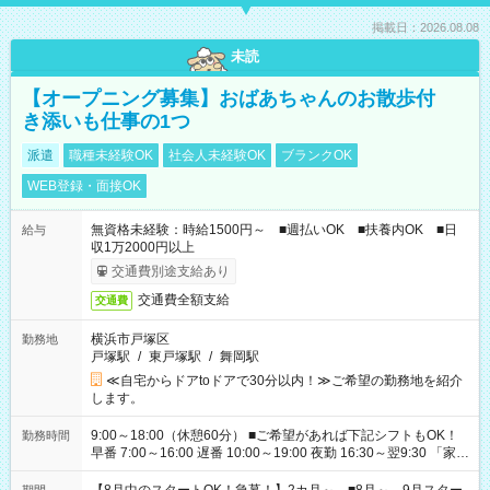
掲載日：2026.08.08
未読
【オープニング募集】おばあちゃんのお散歩付
き添いも仕事の1つ
派遣
職種未経験OK
社会人未経験OK
ブランクOK
WEB登録・面接OK
無資格未経験：時給1500円～ ■週払いOK ■扶養内OK ■日
給与
収1万2000円以上
交通費別途支給あり
交通費全額支給
交通費
横浜市戸塚区
勤務地
戸塚駅
/
東戸塚駅
/
舞岡駅
≪自宅からドアtoドアで30分以内！≫ご希望の勤務地を紹介
します。
9:00～18:00（休憩60分） ■ご希望があれば下記シフトもOK！
勤務時間
早番 7:00～16:00 遅番 10:00～19:00 夜勤 16:30～翌9:30 「家族
と休みを合わせたい」 「余裕を持って夕飯の準備がしたい」
「できれば残業はしたくない」 など、ご希望を教えてください