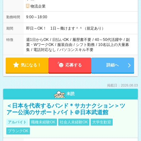
物流企業
9:00～18:00
勤務時間
即日～OK！ 1日～働けます＾＾（規定あり）
期間
週1日からOK
/
日払いOK
/
履歴書不要
/
40～50代活躍中
/
副
特徴
業・WワークOK
/
服装自由
/
シフト勤務
/
10名以上の大量募
集
/
電話対応なし
/
パソコンスキル不要
気になる！
応募する
詳細へ
掲載日：2026.08.03
未読
＜日本を代表するバンド＊サカナクション＞ツ
アー公演のサポートバイト＠日本武道館
アルバイト
職種未経験OK
社会人未経験OK
大学生歓迎
ブランクOK