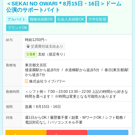
＜SEKAI NO OWARI＊8月15日・16日＞ドーム
公演のサポートバイト
アルバイト
職種未経験OK
社会人未経験OK
大学生歓迎
ブランクOK
時給1250円～
給与
交通費別途支給あり
支給（規定有り）
交通費
東京都文京区
勤務地
後楽園駅から徒歩5分
/
水道橋駅から徒歩5分
/
春日(東京都)駅
から徒歩7分
株式会社ライブパワー
＜シフト例＞ 7:00～23:00 13:30～22:00 上記の時間から好きな
勤務時間
時間を選べます！ ※時間は変更となる可能性があります
急募！8月15日・16日
期間
週1日からOK
/
履歴書不要
/
副業・WワークOK
/
シフト勤務
/
特徴
電話対応なし
/
パソコンスキル不要