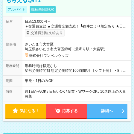
もらえる◎/T1
アルバイト
職種未経験OK
日給13,000円～
給与
＋交通費支給 ★交通費全額支給！ ┗案件により規定あり ★日払
いOK！（規定あり） ┗働いたその日に現金GET♪ お仕事後はコ
交通費別途支給あり
ンビニATMから 日払い分を引き落とせます！ 【試用期間】試
用期間なし
さいたま市大宮区
勤務地
埼玉県さいたま市大宮区錦町（最寄り駅：大宮駅）
株式会社ワンベルウッズ
勤務時間は指定なし
勤務時間
変形労働時間制 想定労働時間160時間/月 【シフト例】 ・8：00
～21：00
単発・1日のみOK
期間
週1日からOK / 日払いOK / 副業・WワークOK / 10名以上の大量
特徴
募集
気になる！
応募する
詳細へ