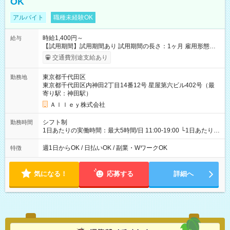
OK
アルバイト
職種未経験OK
時給1,400円～
給与
【試用期間】試用期間あり 試用期間の長さ：1ヶ月 雇用形態、
給与は本採用時と同じです。
交通費別途支給あり
東京都千代田区
勤務地
東京都千代田区内神田2丁目14番12号 星屋第六ビル402号（最
寄り駅：神田駅）
Ａｌｌｅｙ株式会社
シフト制
勤務時間
1日あたりの実働時間：最大5時間/日 11:00-19:00 └1日あたりの
実働時間：1-5時間 └上記の時間帯内であれば、いつでも勤務可
能！ └平日・土曜日の中で、お好きな曜日でご勤務いただけま
週1日からOK / 日払いOK / 副業・WワークOK
特徴
す！ 【シフト例】 ・11:00～14:00 ・16:30～19:00 ・13:00～
18:00 などのように、自由な働き方が可能なお仕事です！
気になる！
応募する
詳細へ