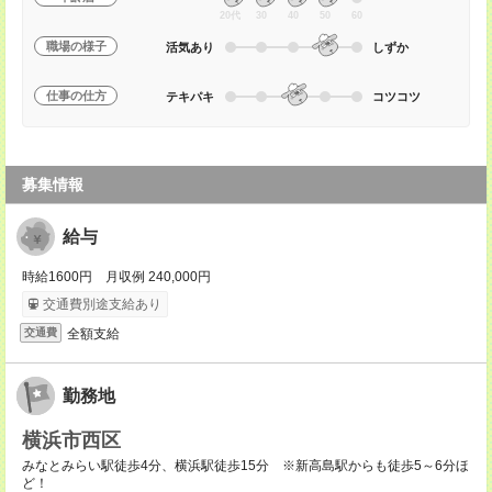
20代
30
40
50
60
職場の様子
活気あり
しずか
仕事の仕方
テキパキ
コツコツ
募集情報
給与
時給1600円 月収例 240,000円
交通費別途支給あり
全額支給
交通費
勤務地
横浜市西区
みなとみらい駅徒歩4分、横浜駅徒歩15分 ※新高島駅からも徒歩5～6分ほ
ど！