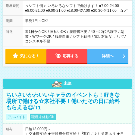
＜シフト例＞ いろいろなシフトで働けます！ ■7:00-24:00
勤務時間
■8:00-21:00 ■9:00-21:00 ■18:00-翌7:00 ■20:30-翌11:00 など
単発1日～OK!
期間
週1日からOK
/
日払いOK
/
履歴書不要
/
40～50代活躍中
/
副
特徴
業・WワークOK
/
服装自由
/
シフト勤務
/
電話対応なし
/
パソ
コンスキル不要
気になる！
応募する
詳細へ
未読
ちいさいかわいいキャラのイベントも！好きな
場所で働ける☆来社不要！働いたその日に給料
もらえる◎/T1
アルバイト
職種未経験OK
日給13,000円～
給与
＋交通費支給 ★交通費全額支給！ ┗案件により規定あり ★日払