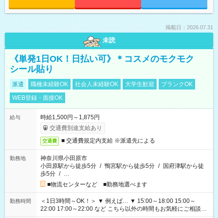
掲載日：2026.07.31
未読
《単発1日OK！日払い可》＊コスメのモクモク
シール貼り
派遣
職種未経験OK
社会人未経験OK
大学生歓迎
ブランクOK
WEB登録・面接OK
時給1,500円～1,875円
給与
交通費別途支給あり
■ 交通費規定内支給 ※派遣先による
交通費
神奈川県小田原市
勤務地
小田原駅から徒歩5分
/
鴨宮駅から徒歩5分
/
国府津駅から徒
歩5分
/
…
■物流センターなど ■勤務地選べます
＜1日3時間～OK！＞ ▼ 例えば… ▼ 15:00～18:00 15:00～
勤務時間
22:00 17:00～22:00 など こちら以外の時間もお気軽にご相談く
ださい！