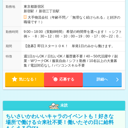
東京都新宿区
勤務地
新宿駅
/
新宿三丁目駅
大手物流会社（年齢不問／「無理なく続けられる」と好評の
職場です！）
9:00～18:00（実動8時間） 希望の時間帯を選べます！ ＜シフト
勤務時間
例＞ ・8：30～12：00 ・10：00～19：00 ・17：00～22：00
・13：00～22：00 ・22：00～翌6：00 など
【急募】即日スタートＯＫ！ 単発1日のみから働けます。
期間
週1日からOK
/
日払いOK
/
履歴書不要
/
40～50代活躍中
/
副
特徴
業・WワークOK
/
服装自由
/
シフト勤務
/
10名以上の大量募
集
/
電話対応なし
/
パソコンスキル不要
気になる！
応募する
詳細へ
未読
ちいさいかわいいキャラのイベントも！好きな
場所で働ける☆来社不要！働いたその日に給料