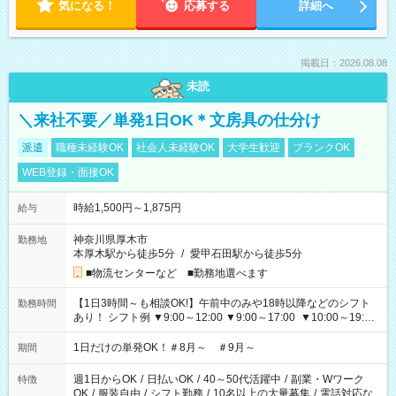
気になる！
応募する
詳細へ
掲載日：2026.08.08
未読
＼来社不要／単発1日OK＊文房具の仕分け
派遣
職種未経験OK
社会人未経験OK
大学生歓迎
ブランクOK
WEB登録・面接OK
時給1,500円～1,875円
給与
神奈川県厚木市
勤務地
本厚木駅から徒歩5分
/
愛甲石田駅から徒歩5分
■物流センターなど ■勤務地選べます
【1日3時間～も相談OK!】午前中のみや18時以降などのシフト
勤務時間
あり！ シフト例 ▼9:00～12:00 ▼9:00～17:00 ▼10:00～19:00
▼18:00～21:00
1日だけの単発OK！＃8月～ ＃9月～
期間
週1日からOK
/
日払いOK
/
40～50代活躍中
/
副業・Wワーク
特徴
OK
/
服装自由
/
シフト勤務
/
10名以上の大量募集
/
電話対応な