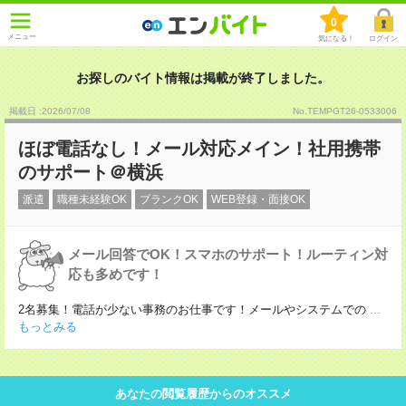
0
メニュー
気になる！
ログイン
お探しのバイト情報は掲載が終了しました。
掲載日 :2026
/
07
/
08
No.TEMPGT26-0533006
ほぼ電話なし！メール対応メイン！社用携帯
のサポート＠横浜
派遣
職種未経験OK
ブランクOK
WEB登録・面接OK
メール回答でOK！スマホのサポート！ルーティン対
応も多めです！
2名募集！電話が少ない事務のお仕事です！メールやシステムでの
...
もっとみる
あなたの閲覧履歴からのオススメ