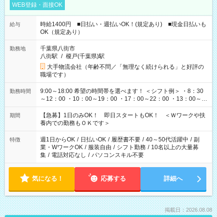
WEB登録・面接OK
時給1400円 ■日払い・週払いOK！(規定あり) ■現金日払いも
給与
OK（規定あり）
千葉県八街市
勤務地
八街駅
/
榎戸(千葉県)駅
大手物流会社（年齢不問／「無理なく続けられる」と好評の
職場です）
9:00～18:00 希望の時間帯を選べます！ ＜シフト例＞ ・8：30
勤務時間
～12：00 ・10：00～19：00 ・17：00～22：00 ・13：00～
22：00 ・22：00～翌6：00 など
【急募】1日のみOK！ 即日スタートもOK！ ＜Ｗワークや扶
期間
養内での勤務もＯＫです＞
週1日からOK
/
日払いOK
/
履歴書不要
/
40～50代活躍中
/
副
特徴
業・WワークOK
/
服装自由
/
シフト勤務
/
10名以上の大量募
集
/
電話対応なし
/
パソコンスキル不要
気になる！
応募する
詳細へ
掲載日：2026.08.08