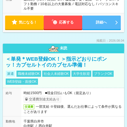
フト勤務
/
10名以上の大量募集
/
電話対応なし
/
パソコンスキ
ル不要
気になる！
応募する
詳細へ
掲載日：2026.08.04
未読
＜単発＊WEB登録OK！＞指示どおりにポン
ッ！カプセルトイのカプセル準備！
派遣
職種未経験OK
社会人未経験OK
大学生歓迎
ブランクOK
WEB登録・面接OK
時給1500円 ■現金日払いもOK（規定あり）
給与
交通費別途支給あり
一部支給 ※登録後、選んだお仕事によって条件が異なる
交通費
ことがあります
千葉県白井市
勤務地
白井駅
/
西白井駅