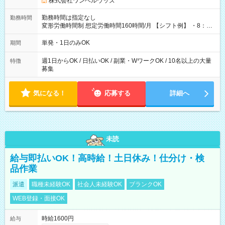
株式会社ワンベルウッズ
勤務時間は指定なし
勤務時間
変形労働時間制 想定労働時間160時間/月 【シフト例】 ・8：00
～21：00
単発・1日のみOK
期間
週1日からOK / 日払いOK / 副業・WワークOK / 10名以上の大量
特徴
募集
気になる！
応募する
詳細へ
未読
給与即払いOK！高時給！土日休み！仕分け・検
品作業
派遣
職種未経験OK
社会人未経験OK
ブランクOK
WEB登録・面接OK
時給1600円
給与