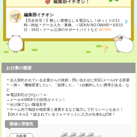
編集部イチオシ
【完全在宅！】難しい業務なし＆電話なし！ゆっくりの11
時～時短＊データ入力・事務、＜SEKAI NO OWARI＊8月15
日・16日＞ドーム公演のサポートバイトなど
(8/7UP!)
お仕事の概要
＊法人契約されている企業からの依頼・問い合わせに対応(メール)する部署
＊＜例＞「機種変更したい」「故障した」「○台解約したい携帯がある」な
ど
≪電話対応が少ない！≫
→メールやWEBでの回答がメイン！
＊分け隔てない職場見学
＊チーム内で相談や他部署と連携するなど協力して行うシーンもあり！
【OAスキル】＊組まれているフォーマットに入力が出来ればOK！
職場の雰囲気
年齢層