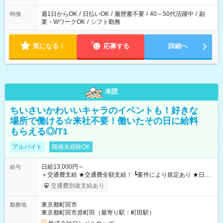
週1日からOK
/
日払いOK
/
履歴書不要
/
40～50代活躍中
/
副
特徴
業・WワークOK
/
シフト勤務
気になる！
応募する
詳細へ
未読
ちいさいかわいいキャラのイベントも！好きな
場所で働ける☆来社不要！働いたその日に給料
もらえる◎/T1
アルバイト
職種未経験OK
日給13,000円～
給与
＋交通費支給 ★交通費全額支給！ ┗案件により規定あり ★日払
いOK！（規定あり） ┗働いたその日に現金GET♪ お仕事後はコ
交通費別途支給あり
ンビニATMから 日払い分を引き落とせます！ 【試用期間】試
用期間なし
東京都町田市
勤務地
東京都町田市原町田（最寄り駅：町田駅）