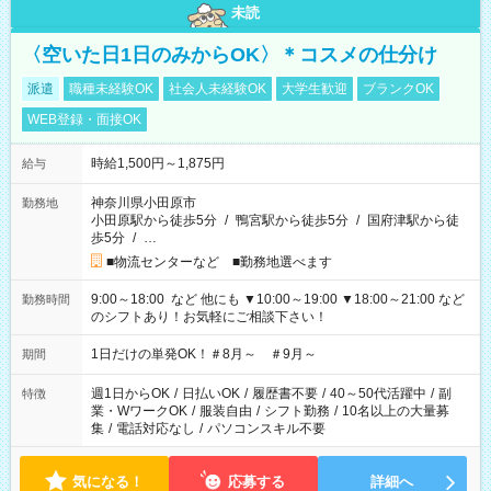
未読
〈空いた日1日のみからOK〉＊コスメの仕分け
派遣
職種未経験OK
社会人未経験OK
大学生歓迎
ブランクOK
WEB登録・面接OK
時給1,500円～1,875円
給与
神奈川県小田原市
勤務地
小田原駅から徒歩5分
/
鴨宮駅から徒歩5分
/
国府津駅から徒
歩5分
/
…
■物流センターなど ■勤務地選べます
9:00～18:00 など 他にも ▼10:00～19:00 ▼18:00～21:00 など
勤務時間
のシフトあり！お気軽にご相談下さい！
1日だけの単発OK！＃8月～ ＃9月～
期間
週1日からOK
/
日払いOK
/
履歴書不要
/
40～50代活躍中
/
副
特徴
業・WワークOK
/
服装自由
/
シフト勤務
/
10名以上の大量募
集
/
電話対応なし
/
パソコンスキル不要
気になる！
応募する
詳細へ