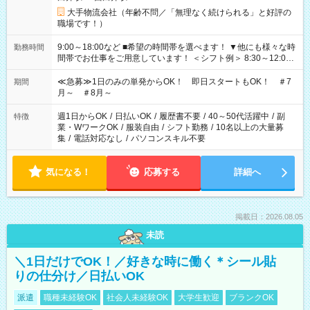
大手物流会社（年齢不問／「無理なく続けられる」と好評の
職場です！）
9:00～18:00など ■希望の時間帯を選べます！ ▼他にも様々な時
勤務時間
間帯でお仕事をご用意しています！ ＜シフト例＞ 8:30～12:00
17:00～22:00 13:00～22:00 22:00～翌6:00 など
≪急募≫1日のみの単発からOK！ 即日スタートもOK！ ＃7
期間
月～ ＃8月～
週1日からOK
/
日払いOK
/
履歴書不要
/
40～50代活躍中
/
副
特徴
業・WワークOK
/
服装自由
/
シフト勤務
/
10名以上の大量募
集
/
電話対応なし
/
パソコンスキル不要
気になる！
応募する
詳細へ
掲載日：2026.08.05
未読
＼1日だけでOK！／好きな時に働く＊シール貼
りの仕分け／日払いOK
派遣
職種未経験OK
社会人未経験OK
大学生歓迎
ブランクOK