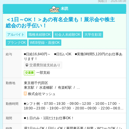
掲載日：2026.08.08
未読
＜1日～OK！＞あの有名企業も！展示会や株主
総会のお手伝い！
アルバイト
職種未経験OK
社会人未経験OK
大学生歓迎
ブランクOK
WEB登録・面接OK
■日給16,840円～ ■日払いOK ■実働3時間5,120円のお仕事あ
給与
ります！
交通費別途支給あり
一部支給
交通費
東京都千代田区
勤務地
東京駅
/
水道橋駅
/
有楽町駅
/
…
株式会社マッシュ
■シフト例 ・07:00～19:30 ・09:00～12:00 ・10:00～17:00 ・
勤務時間
18:00～23:00 ・19:00～07:00 ・20:00～09:00 ・22:00～06:00
etc ★最短で3時間で5,120円のお仕事から 15時間で2万円近く稼
げるお仕事も！ ご希望のお時間に合わせてご紹介！ ※シフトは
■１日のみ・1回だけお仕事OK！
期間
現場によって異なります。 ※勿論、休憩時間はあるのでご安心
ください！
週1日からOK
/
日払いOK
/
履歴書不要
/
副業・WワークOK
/
シ
特徴