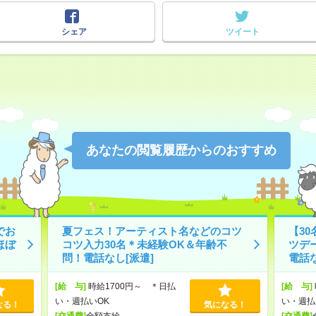
シェア
ツイート
あなたの閲覧履歴からのおすすめ
でお
夏フェス！アーティスト名などのコツ
【3
ほぼ
コツ入力30名＊未経験OK＆年齢不
ツデ
問！電話なし[派遣]
電話な
[給 与]
時給1700円～ ＊日払
[給 与]
い・週払いOK
い・週払
なる！
気になる！
[交通費]
全額支給
[交通費]