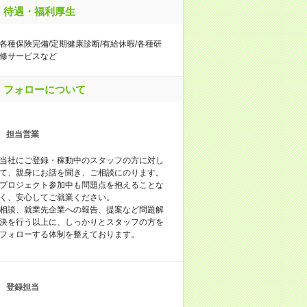
待遇・福利厚生
各種保険完備/定期健康診断/有給休暇/各種研
修サービスなど
フォローについて
担当営業
当社にご登録・稼動中のスタッフの方に対し
て、親身にお話を聞き、ご相談にのります。
プロジェクト参加中も問題点を抱えることな
く、安心してご就業ください。
相談、就業先企業への報告、提案など問題解
決を行う以上に、しっかりとスタッフの方を
フォローする体制を整えております。
登録担当