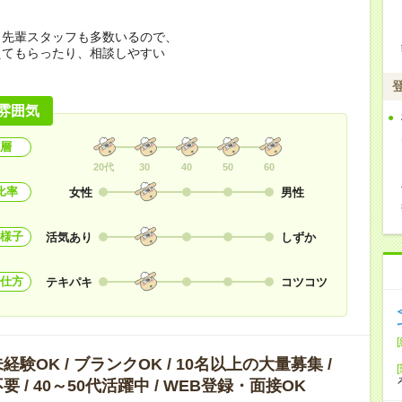
く先輩スタッフも多数いるので、
えてもらったり、相談しやすい
！
雰囲気
層
20代
30
40
50
60
比率
女性
男性
様子
活気あり
しずか
仕方
テキパキ
コツコツ
験OK / ブランクOK / 10名以上の大量募集 /
 / 40～50代活躍中 / WEB登録・面接OK