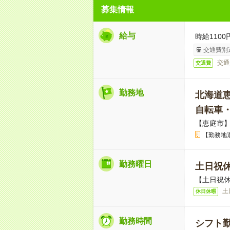
募集情報
給与
時給1100
交通費別
交通
交通費
勤務地
北海道
自転車
【恵庭市
【勤務地
勤務曜日
土日祝
【土日祝休
土
休日休暇
勤務時間
シフト勤