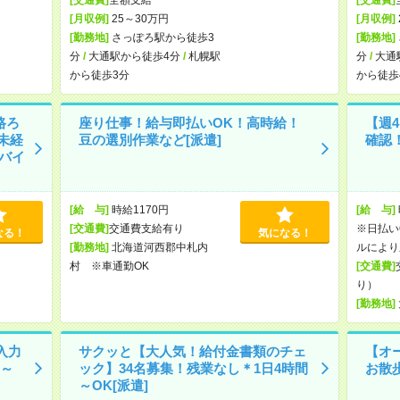
[月収例]
25～30万円
[月収例]
[勤務地]
さっぽろ駅から徒歩3
[勤務地]
分
/
大通駅から徒歩4分
/
札幌駅
分
/
大通
から徒歩3分
から徒歩
路ろ
座り仕事！給与即払いOK！高時給！
【週
未経
豆の選別作業など[派遣]
確認
ルバイ
[給 与]
時給1170円
[給 与]
[交通費]
交通費支給有り
※日払い
なる！
気になる！
[勤務地]
北海道河西郡中札内
ルにより
村 ※車通勤OK
[交通費]
り）
[勤務地]
入力
サクッと【大人気！給付金書類のチェ
【オ
～
ック】34名募集！残業なし＊1日4時間
お散
～OK[派遣]