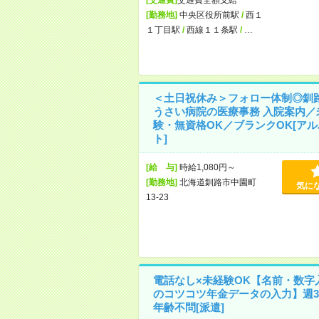
[勤務地]
中央区役所前駅
/
西１
１丁目駅
/
西線１１条駅
/
…
＜土日祝休み＞フォロー体制◎釧
うさい病院の医療事務 入院案内／
験・無資格OK／ブランクOK[ア
ト]
[給 与]
時給1,080円～
[勤務地]
北海道釧路市中園町
気に
13-23
電話なし×未経験OK【名前・数字
のコツコツ年金データの入力】週3
年齢不問[派遣]