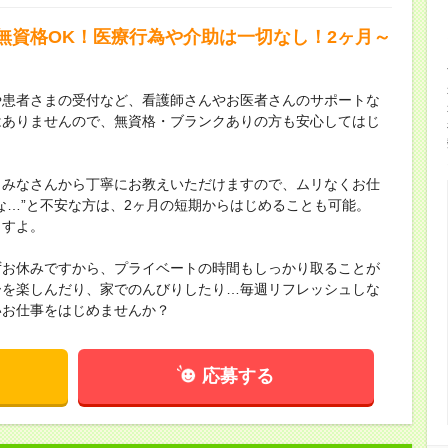
無資格OK！医療行為や介助は一切なし！2ヶ月～
や患者さまの受付など、看護師さんやお医者さんのサポートな
はありませんので、無資格・ブランクありの方も安心してはじ
、みなさんから丁寧にお教えいただけますので、ムリなくお仕
な…”と不安な方は、2ヶ月の短期からはじめることも可能。
ますよ。
ずお休みですから、プライベートの時間もしっかり取ることが
ーを楽しんだり、家でのんびりしたり…毎週リフレッシュしな
いお仕事をはじめませんか？
応募する