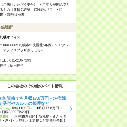
【ご来社いただく場合】 ・ご本人が確認でき
るもの（運転免許証、保険証など） ・印
鑑 ・職務経歴書
登録場所
札幌オフィス
〒060-0005 札幌市中央区北5条西2-5 JRタワ
ーオフィスプラザさっぽろ20F
TEL：011-210-7293
担当：採用担当
この会社のその他のバイト情報
≪無資格でも月収17.6万円～≫病院
で受付やカルテの整理など
[給 与]
時給1100円～ ■月収17.6万円～
（日収8800円×20日）
[勤務地]
【札幌市厚別区】新札幌・新さっぽ
ろ・厚別・大谷地・上野幌など勤務地多数！