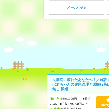
メール
で送る
＼病院に疲れたあなたへ！／施設
ばあちゃんの健康管理＊医療行為
無し[派遣]
[給 与]
時給1900円～ ■週払
いOK ■日収1万5200円以上
気に
[交通費]
交通費全額支給