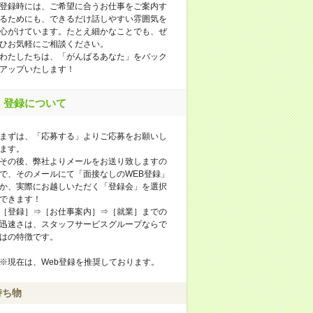
登録時には、ご希望に合うお仕事をご案内す
るためにも、できるだけ話しやすい雰囲気を
心がけています。たとえ細かなことでも、ぜ
ひお気軽にご相談ください。
わたしたちは、「がんばるあなた」をバック
アップいたします！
登録について
まずは、「応募する」よりご応募をお願いし
ます。
その後、弊社よりメールをお送り致しますの
で、そのメールにて「面接なしのWEB登録」
か、実際にお越しいただく「登録会」を選択
できます！
［登録］⇒［お仕事案内］⇒［就業］までの
迅速さは、スタッフサービスグループならで
はの特徴です。
※現在は、Web登録を推奨しております。
持ち物