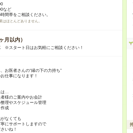
00
:00など
の時間帯をご相談ください。
業はほとんどありません。
ヶ月以内）
K ※スタート日はお気軽にご相談ください！
、お医者さんの“縁の下の力持ち”
のお仕事になります！
には…
患者様のご案内やお会計
の整理やスケジュール管理
ト作成
識がなくても
丁寧にサポートしますので
ださいね！