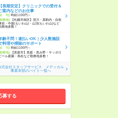
【長期安定】クリニックでの受付＆
ご案内などのお仕事
[給 与]
時給1100円～
[勤務地]
【札幌市南区】澄川・真駒内・自衛
隊前・中腹(もいわ山)・山頂(もいわ山)など
勤務地多数！
年齢不問！速払いOK｜少人数施設
で料理や掃除のサポート
[給 与]
時給1100円～
[勤務地]
【恵庭市】恵庭・恵み野・サッポロ
ビール庭園・島松など勤務地多数！
株式会社スタッフサービス メディカル
事業本部のバイト一覧へ
応募する