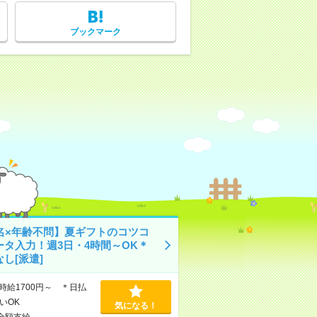
ブックマーク
0名×年齢不問】夏ギフトのコツコ
ータ入力！週3日・4時間～OK＊
し[派遣]
時給1700円～ ＊日払
いOK
気になる！
全額支給