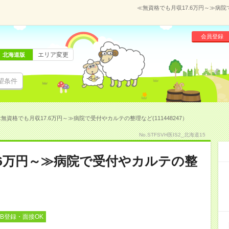
≪無資格でも月収17.6万円～≫病院
会員登録
エリア変更
北海道版
望条件
無資格でも月収17.6万円～≫病院で受付やカルテの整理など(111448247）
No.STFSVH医IS2_北海道15
.6万円～≫病院で受付やカルテの整
EB登録・面接OK