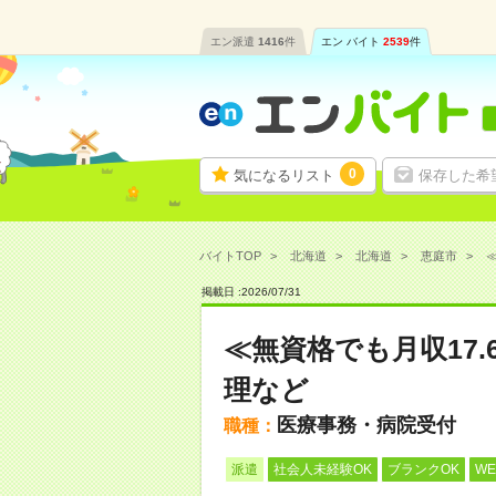
エン派遣
1416
件
エン バイト
2539
件
0
気になるリスト
保存した希
バイトTOP
北海道
北海道
恵庭市
≪
掲載日 :
2026
/
07
/
31
≪無資格でも月収17
理など
医療事務・病院受付
職種：
派遣
社会人未経験OK
ブランクOK
W