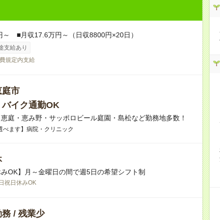
円～ ■月収17.6万円～（日収8800円×20日）
途支給あり
費規定内支給
恵庭市
・バイク通勤OK
】恵庭・恵み野・サッポロビール庭園・島松など勤務地多数！
選べます】病院・クリニック
休
みOK】月～金曜日の間で週5日の希望シフト制
日祝日休みOK
務 / 残業少