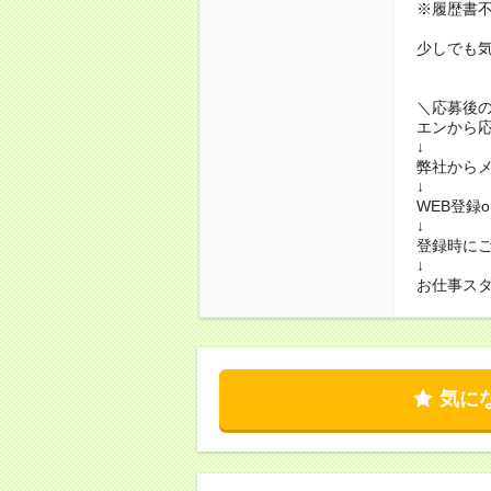
※履歴書不
少しでも
＼応募後
エンから
↓
弊社から
↓
WEB登録
↓
登録時に
↓
お仕事ス
気に