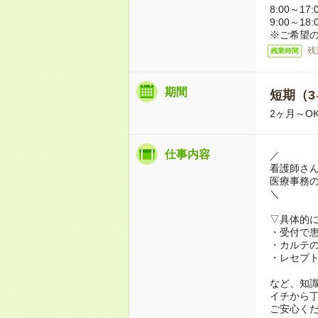
8:00～17:
9:00～18
※ご希望
残
残業時間
期間
短期（3
2ヶ月～O
仕事内容
／
看護師さん
医療事務
＼
▽具体的
・受付で
・カルテ
・レセプ
など、知
イチから
ご安心く