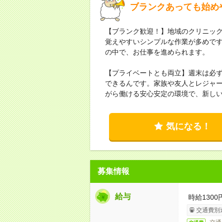
ブランクあっても始め
【ブランク歓迎！】地域のクリニッ
覚えやすいシンプルな作業が多めで
の中で、お仕事を進められます。
【プライベートとも両立】週末は必
できるんです。家族や友人とレジャ
がら働ける安心安定の環境で、新し
気になる！
募集情報
給与
時給1300
交通費別