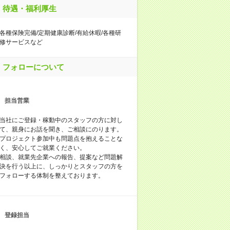
待遇・福利厚生
各種保険完備/定期健康診断/有給休暇/各種研
修サービスなど
フォローについて
担当営業
当社にご登録・稼動中のスタッフの方に対し
て、親身にお話を聞き、ご相談にのります。
プロジェクト参加中も問題点を抱えることな
く、安心してご就業ください。
相談、就業先企業への報告、提案など問題解
決を行う以上に、しっかりとスタッフの方を
フォローする体制を整えております。
登録担当