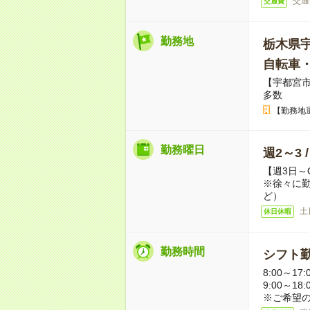
交通
交通費
勤務地
栃木県
自転車
【宇都宮
多数
【勤務地
勤務曜日
週2～3 
【週3日～
※徐々に
ど）
土
休日休暇
勤務時間
シフト勤
8:00～17:
9:00～18
※ご希望