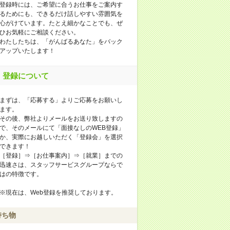
登録時には、ご希望に合うお仕事をご案内す
るためにも、できるだけ話しやすい雰囲気を
心がけています。たとえ細かなことでも、ぜ
ひお気軽にご相談ください。
わたしたちは、「がんばるあなた」をバック
アップいたします！
登録について
まずは、「応募する」よりご応募をお願いし
ます。
その後、弊社よりメールをお送り致しますの
で、そのメールにて「面接なしのWEB登録」
か、実際にお越しいただく「登録会」を選択
できます！
［登録］⇒［お仕事案内］⇒［就業］までの
迅速さは、スタッフサービスグループならで
はの特徴です。
※現在は、Web登録を推奨しております。
持ち物