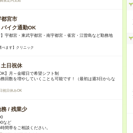
費規定内支給
宇都宮市
・バイク通勤OK
市】宇都宮・東武宇都宮・南宇都宮・雀宮・江曽島など勤務地
選べます】クリニック
/ 土日祝休
OK】月～金曜日で希望シフト制
勤務回数を増やしていくことも可能です！（最初は週3日からな
日祝日休みOK
務 / 残業少
00
:00など
の時間帯をご相談ください。