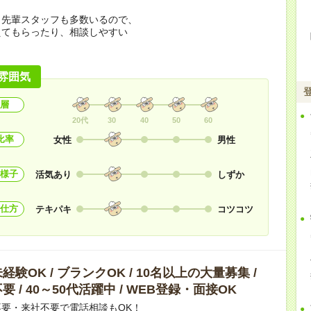
く先輩スタッフも多数いるので、
えてもらったり、相談しやすい
！
雰囲気
層
20代
30
40
50
60
比率
女性
男性
様子
活気あり
しずか
仕方
テキパキ
コツコツ
験OK / ブランクOK / 10名以上の大量募集 /
 / 40～50代活躍中 / WEB登録・面接OK
要・来社不要で電話相談もOK！