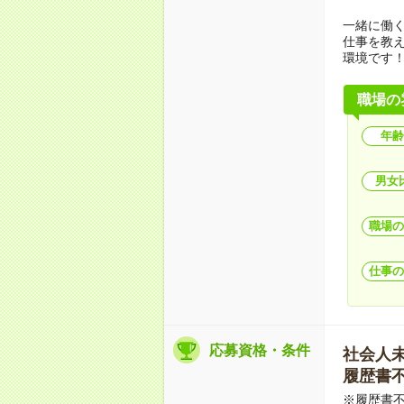
一緒に働
仕事を教
環境です
職場の
年齢
男女
職場の
仕事の
応募資格・条件
社会人未経
履歴書不要
※履歴書不