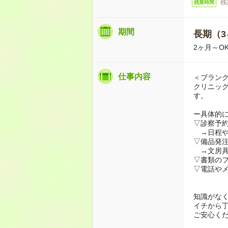
残
残業時間
期間
長期（3
2ヶ月～O
仕事内容
＜ブラン
クリニッ
す。
ー具体的
▽診察予
→日程や
▽備品発
→文房具
▽書類の
▽電話や
知識がな
イチから
ご安心く