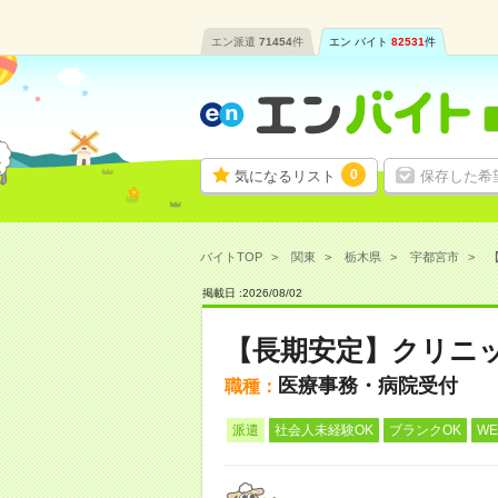
エン派遣
71454
件
エン バイト
82531
件
0
気になるリスト
保存した希
バイトTOP
関東
栃木県
宇都宮市
掲載日 :
2026
/
08
/
02
【長期安定】クリニ
医療事務・病院受付
職種：
派遣
社会人未経験OK
ブランクOK
W