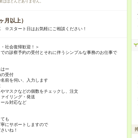
業はほとんどありません。
ヶ月以上）
K ※スタート日はお気軽にご相談ください！
ク・社会復帰歓迎！＞
クでの診察予約の受付とそれに伴うシンプルな事務のお仕事で
にはー
約の受付
名前を伺い、入力します
注
やマスクなどの個数をチェックし、注文
ファイリング・発送
メール対応など
くても
丁寧にサポートしますので
ださいね！