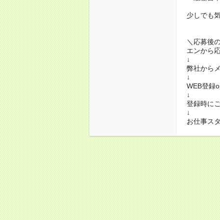
少しでも
＼応募後
エンから
↓
弊社から
↓
WEB登録
↓
登録時に
↓
お仕事ス