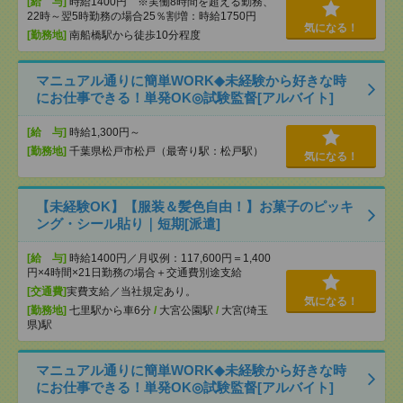
[給 与]
時給1400円 ※実働8時間を超える勤務、
22時～翌5時勤務の場合25％割増：時給1750円
気になる！
[勤務地]
南船橋駅から徒歩10分程度
マニュアル通りに簡単WORK◆未経験から好きな時
にお仕事できる！単発OK◎試験監督[アルバイト]
[給 与]
時給1,300円～
[勤務地]
千葉県松戸市松戸（最寄り駅：松戸駅）
気になる！
【未経験OK】【服装＆髪色自由！】お菓子のピッキ
ング・シール貼り｜短期[派遣]
[給 与]
時給1400円／月収例：117,600円＝1,400
円×4時間×21日勤務の場合＋交通費別途支給
[交通費]
実費支給／当社規定あり。
気になる！
[勤務地]
七里駅から車6分
/
大宮公園駅
/
大宮(埼玉
県)駅
マニュアル通りに簡単WORK◆未経験から好きな時
にお仕事できる！単発OK◎試験監督[アルバイト]