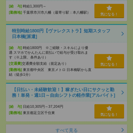
[給 与]
時給1,300円～
[勤務地]
千葉県市川市八幡（最寄り駅：本八幡駅）
気になる！
特別時給1800円【ヴァレクストラ】短期スタッフ
日本橋[派遣]
[給 与]
時給1800円 ※ご経験・スキルにより優
遇 スマホでかんたんに前払いで給与が受け取れま
す（※上限、条件あり）
[交通費]
交通費全額支給（規定あり）
気になる！
[勤務地]
東京都中央区 東京メトロ 日本橋駅から直
結（徒歩1分）
【日払い・未経験歓迎！】稼ぎたい日にサクッと勤
務！単発・週1日～自由シフトの軽作業[アルバイト]
[給 与]
日給10,305円～37,204円
[勤務地]
東京都足立区千住東
気になる！
すべて見る