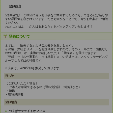
登録担当
登録時には、ご希望に合うお仕事をご案内するためにも、できるだけ話しや
すい雰囲気を心がけています。たとえ細かなことでも、ぜひお気軽にご相談
ください。
わたしたちは、「がんばるあなた」をバックアップいたします！
登録について
まずは、「応募する」よりご応募をお願いします。
その後、弊社よりメールをお送り致しますので、そのメールにて「面接なし
のWEB登録」か、実際にお越しいただく「登録会」を選択できます！
［登録］⇒［お仕事案内］⇒［就業］までの迅速さは、スタッフサービスグ
ループならではの特徴です。
※現在は、Web登録を推奨しております。
持ち物
【ご来社いただく場合】
・ご本人が確認できるもの（運転免許証、保険証など）
・印鑑
・職務経歴書
登録場所
つくばサテライトオフィス