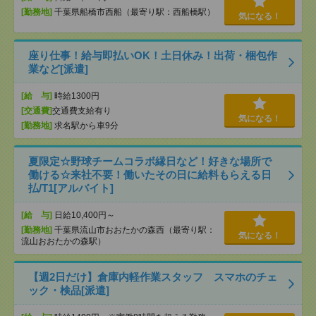
[勤務地]
千葉県船橋市西船（最寄り駅：西船橋駅）
気になる！
座り仕事！給与即払いOK！土日休み！出荷・梱包作
業など[派遣]
[給 与]
時給1300円
[交通費]
交通費支給有り
気になる！
[勤務地]
求名駅から車9分
夏限定☆野球チームコラボ縁日など！好きな場所で
働ける☆来社不要！働いたその日に給料もらえる日
払/T1[アルバイト]
[給 与]
日給10,400円～
[勤務地]
千葉県流山市おおたかの森西（最寄り駅：
気になる！
流山おおたかの森駅）
【週2日だけ】倉庫内軽作業スタッフ スマホのチェ
ック・検品[派遣]