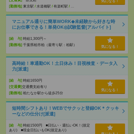
[交通費]
一部支給
気になる！
[勤務地]
東京駅
/
水道橋駅
/
有楽町駅
/
…
マニュアル通りに簡単WORK◆未経験から好きな時
にお仕事できる！単発OK◎試験監督[アルバイト]
[給 与]
時給1,300円～
[勤務地]
千葉県柏市柏（最寄り駅：柏駅）
気になる！
高時給！車通勤OK！土日休み！目視検査・データ入
力[派遣]
[給 与]
時給1650円
[交通費]
交通費支給有り
気になる！
[勤務地]
柏たなか駅から徒歩25分
短時間シフトあり！WEBでサクッと登録OK＊クッキ
ーなどの仕分け[派遣]
[給 与]
時給1500円 ■日払い・週払いOK！(規定
あり) ■現金日払いもOK(規定あり)