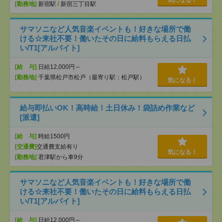
気になる！
[勤務地]
新宿駅
/
新宿三丁目駅
サマソニなど人気音楽イベントも！好きな場所で働
ける☆来社不要！働いたその日に給料もらえる日払
い/T1[アルバイト]
[給 与]
日給12,000円～
[勤務地]
千葉県松戸市松戸（最寄り駅：松戸駅）
気になる！
給与即払いOK！高時給！土日休み！袋詰め作業など
[派遣]
[給 与]
時給1500円
[交通費]
交通費支給有り
気になる！
[勤務地]
君津駅から車9分
サマソニなど人気音楽イベントも！好きな場所で働
ける☆来社不要！働いたその日に給料もらえる日払
い/T1[アルバイト]
[給 与]
日給12,000円～