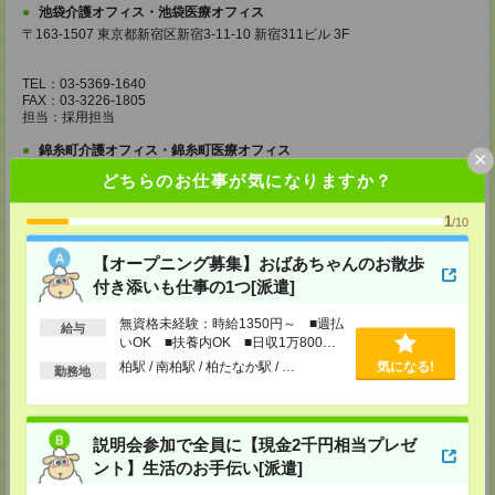
池袋介護オフィス・池袋医療オフィス
〒163-1507 東京都新宿区新宿3-11-10 新宿311ビル 3F
TEL：03-5369-1640
FAX：03-3226-1805
担当：採用担当
錦糸町介護オフィス・錦糸町医療オフィス
×
〒130-0013 東京都墨田区錦糸一丁目2番1号 アルカセントラル18F
どちらのお仕事が気になりますか？
TEL：03-5637-1151
1
FAX：03-5637-1388
/10
担当：採用担当
【オープニング募集】おばあちゃんのお散歩
西東京医療オフィス
付き添いも仕事の1つ[派遣]
〒180-0004 東京都武蔵野市吉祥寺本町1丁目14番5号 吉祥寺本町ビル5F
無資格未経験：時給1350円～ ■週払
TEL：0422-23-0901
給与
いOK ■扶養内OK ■日収1万800円
FAX：0422-23-0905
担当：採用担当
以上
柏駅 / 南柏駅 / 柏たなか駅 / …
気になる!
勤務地
町田介護オフィス
〒194-0022 東京都町田市森野1丁目36番14号 ビオレ町田ビル3F
説明会参加で全員に【現金2千円相当プレゼ
TEL：042-728-3021
FAX：042-728-3025
ント】生活のお手伝い[派遣]
担当：採用担当