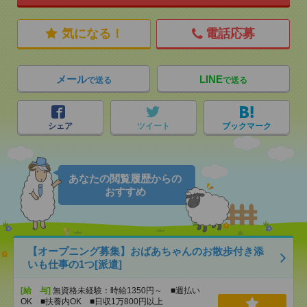
気になる！
電話応募
メール
LINE
で送る
で送る
シェア
ツイート
ブックマーク
あなたの閲覧履歴からの
おすすめ
【オープニング募集】おばあちゃんのお散歩付き添
いも仕事の1つ[派遣]
[給 与]
無資格未経験：時給1350円～ ■週払い
OK ■扶養内OK ■日収1万800円以上