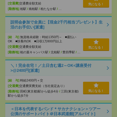
[交通費]
交通費全額支給
気になる！
[勤務地]
柏駅
/
南柏駅
/
柏たなか駅
/
…
説明会参加で全員に【現金2千円相当プレゼント】生
活のお手伝い[派遣]
[給 与]
無資格未経験：時給1350円～ ■週払い
OK ■扶養内OK ■日収1万800円以上
[交通費]
交通費全額支給
気になる！
[勤務地]
柏の葉キャンパス駅
/
北柏駅
/
豊四季駅
/
…
＼！完全在宅！／土日含む週2～OK<講座受付
>@2400円[派遣]
[給 与]
時給2400円＋交
[交通費]
交通費実費支給（当社規定あり）
気になる！
[勤務地]
田町(東京都)駅から徒歩4分
/
三田(東京都)
駅から徒歩7分
＜日本を代表するバンド＊サカナクション＞ツアー
公演のサポートバイト＠日本武道館[アルバイト]