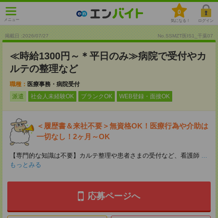
0
メニュー
気になる！
ログイン
掲載日 :2026
/
07
/
27
No.SSMZT医IS1_千葉07
≪時給1300円～＊平日のみ≫病院で受付やカ
ルテの整理など
職種：
医療事務・病院受付
派遣
社会人未経験OK
ブランクOK
WEB登録・面接OK
＜履歴書＆来社不要＞無資格OK！医療行為や介助は
一切なし！2ヶ月～OK
【専門的な知識は不要】カルテ整理や患者さまの受付など、看護師
...
もっとみる
応募ページへ