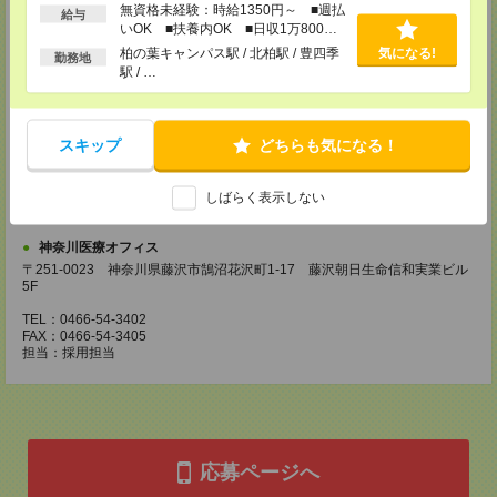
無資格未経験：時給1350円～ ■週払
給与
川崎医療オフィス・横浜医療オフィス
いOK ■扶養内OK ■日収1万800円
〒210-0007 神奈川県川崎市川崎区駅前本町3-1 NMF川崎東口ビル7F
以上
柏の葉キャンパス駅 / 北柏駅 / 豊四季
気になる!
勤務地
TEL：044-233-3501
駅 / …
FAX：044-233-4305
担当：採用担当者
横浜介護オフィス
スキップ
どちらも気になる！
〒221-0835 神奈川県横浜市神奈川区鶴屋町2-23-2 TSプラザビルディング
5F
TEL：045-320-1901
しばらく表示しない
FAX：044-233-4305
担当：採用担当者
神奈川医療オフィス
〒251-0023 神奈川県藤沢市鵠沼花沢町1-17 藤沢朝日生命信和実業ビル
5F
TEL：0466-54-3402
FAX：0466-54-3405
担当：採用担当
応募ページへ