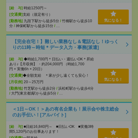
[給 与]
時給1250円～
[交通費]
支給（規定有り）
気になる！
[勤務地]
九段下駅から徒歩5分
/
竹橋駅から徒歩10
分
/
神保町駅から徒歩15分
/
…
【完全在宅！】難しい業務なし＆電話なし！ゆっく
りの11時～時短＊データ入力・事務[派遣]
[給 与]
◆時給1,700円＊日払い・週払いOK＊昇給
あり♪【月収例】 ・約204,000円 （時給1,700
円 × 実働6h × 20日）
[交通費]
◆全額支給 ＊家が少し遠くても安心！
気になる！
[月収例]
20～25万円
[勤務地]
竹芝駅から徒歩2分
/
浜松町駅から徒歩4分
/
大門(東京都)駅から徒歩5分
/
…
＜1日～OK！＞あの有名企業も！展示会や株主総会
のお手伝い！[アルバイト]
[給 与]
■日給16,840円～ ■日払いOK ■実働3時
間5,120円のお仕事あります！