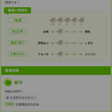
環境です！
職場の雰囲気
年齢層
20代
30
40
50
60
男女比率
女性
男性
職場の様子
活気あり
しずか
仕事の仕方
テキパキ
コツコツ
募集情報
給与
時給1300円～
交通費別途支給あり
交通費規定内支給
交通費