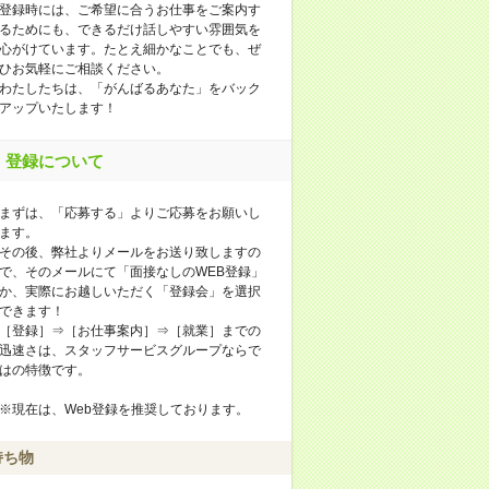
登録時には、ご希望に合うお仕事をご案内す
るためにも、できるだけ話しやすい雰囲気を
心がけています。たとえ細かなことでも、ぜ
ひお気軽にご相談ください。
わたしたちは、「がんばるあなた」をバック
アップいたします！
登録について
まずは、「応募する」よりご応募をお願いし
ます。
その後、弊社よりメールをお送り致しますの
で、そのメールにて「面接なしのWEB登録」
か、実際にお越しいただく「登録会」を選択
できます！
［登録］⇒［お仕事案内］⇒［就業］までの
迅速さは、スタッフサービスグループならで
はの特徴です。
※現在は、Web登録を推奨しております。
持ち物