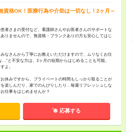
無資格OK！医療行為や介助は一切なし！2ヶ月～
や患者さまの受付など、看護師さんやお医者さんのサポートな
はありませんので、無資格・ブランクありの方も安心してはじ
、みなさんから丁寧にお教えいただけますので、ムリなくお仕
な…”と不安な方は、2ヶ月の短期からはじめることも可能。
ますよ。
ずお休みですから、プライベートの時間もしっかり取ることが
ーを楽しんだり、家でのんびりしたり…毎週リフレッシュしな
いお仕事をはじめませんか？
応募する