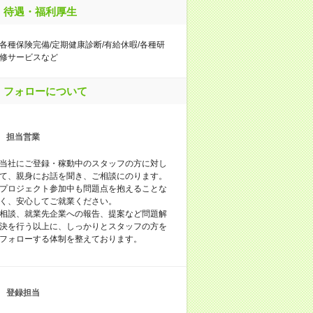
待遇・福利厚生
各種保険完備/定期健康診断/有給休暇/各種研
修サービスなど
フォローについて
担当営業
当社にご登録・稼動中のスタッフの方に対し
て、親身にお話を聞き、ご相談にのります。
プロジェクト参加中も問題点を抱えることな
く、安心してご就業ください。
相談、就業先企業への報告、提案など問題解
決を行う以上に、しっかりとスタッフの方を
フォローする体制を整えております。
登録担当