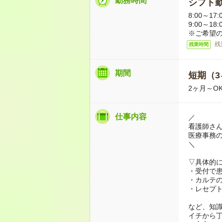
勤務時間
シフト勤
8:00～17:
9:00～18
※ご希望
残
残業時間
期間
短期（3
2ヶ月～O
仕事内容
／
看護師さん
医療事務
＼
▽具体的
・受付で
・カルテ
・レセプ
など、知
イチから