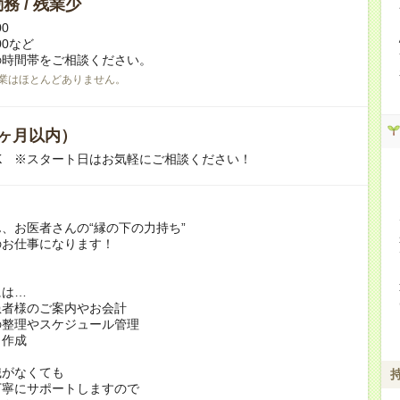
務 / 残業少
00
:00など
の時間帯をご相談ください。
業はほとんどありません。
ヶ月以内）
K ※スタート日はお気軽にご相談ください！
、お医者さんの“縁の下の力持ち”
のお仕事になります！
には…
患者様のご案内やお会計
の整理やスケジュール管理
ト作成
識がなくても
丁寧にサポートしますので