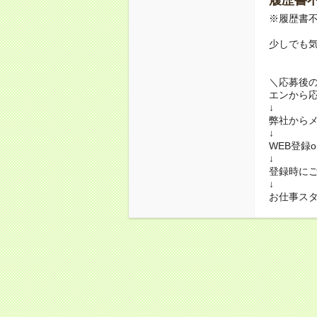
※履歴書不
少しでも
＼応募後
エンから
↓
弊社から
↓
WEB登録
↓
登録時に
↓
お仕事ス