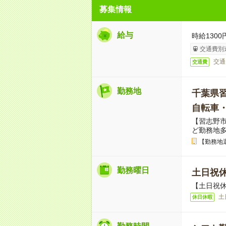
募集情報
給与
時給1300
交通費別
交通
交通費
勤務地
千葉県
自転車
【習志野
ど勤務地
【勤務地
勤務曜日
土日祝
【土日祝休
土
休日休暇