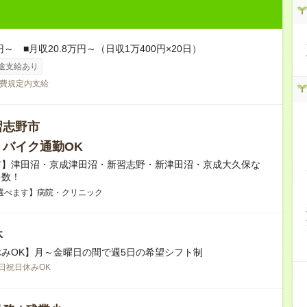
円～ ■月収20.8万円～（日収1万400円×20日）
途支給あり
費規定内支給
習志野市
・バイク通勤OK
市】津田沼・京成津田沼・新習志野・新津田沼・京成大久保な
多数！
選べます】病院・クリニック
休
みOK】月～金曜日の間で週5日の希望シフト制
日祝日休みOK