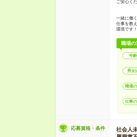
ご安心く
一緒に働
仕事を教
環境です
職場の
年齢
男女
職場の
仕事の
応募資格・条件
社会人未経
履歴書不要