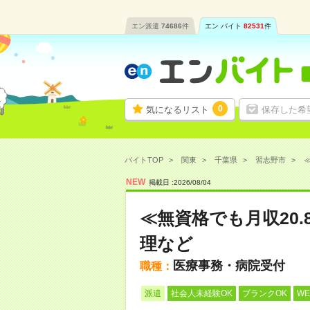
エン派遣
74686
件
エン バイト
82531
件
0
気になるリスト
保存した希
バイトTOP
関東
千葉県
習志野市
≪
NEW
掲載日 :
2026
/
08
/
04
≪無資格でも月収20
理など
医療事務・病院受付
職種：
派遣
社会人未経験OK
ブランクOK
W