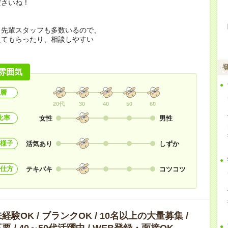
ださいね！
く先輩スタッフも多数いるので、
えてもらったり、相談しやすい
！
雰囲気
層
20代
30
40
50
60
比率
女性
男性
様子
活気あり
しずか
仕方
テキパキ
コツコツ
験OK / ブランクOK / 10名以上の大量募集 /
 / 40～50代活躍中 / WEB登録・面接OK