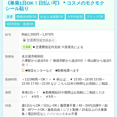
《単発1日OK！日払い可》＊コスメのモクモク
シール貼り
派遣
職種未経験OK
社会人未経験OK
大学生歓迎
ブランクOK
WEB登録・面接OK
時給1,500円～1,875円
給与
交通費別途支給あり
■ 交通費規定内支給 ※派遣先による
交通費
名古屋市昭和区
勤務地
八事駅から徒歩5分
/
御器所駅から徒歩5分
/
桜山駅から徒歩5
分
/
…
■物流センターなど ■勤務地選べます
＜1日3時間～OK！＞ ▼ 例えば… ▼ 15:00～18:00 15:00～
勤務時間
22:00 17:00～22:00 など こちら以外の時間もお気軽にご相談く
ださい！
単発1日～！ ★勤務開始日や期間はお気軽にご相談くださ
期間
い！ ＃8月～ ＃9月～
週1日からOK
/
日払いOK
/
履歴書不要
/
40～50代活躍中
/
副
特徴
業・WワークOK
/
服装自由
/
シフト勤務
/
10名以上の大量募
集
/
電話対応なし
/
パソコンスキル不要