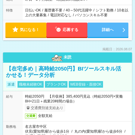
日払いOK
/
履歴書不要
/
40～50代活躍中
/
シフト勤務
/
10名以
特徴
上の大量募集
/
電話対応なし
/
パソコンスキル不要
気になる！
応募する
詳細へ
掲載日：2026.08.07
未読
【在宅多め｜高時給2050円】BIツールスキル活
かせる！データ分析
派遣
職種未経験OK
ブランクOK
WEB登録・面接OK
時給2050円 【月収例】385,400円見込（時給2050円×実働
給与
8H×21日＋残業20時間の場合）
交通費別途支給あり
全額支給
交通費
名古屋市中区
勤務地
伏見(愛知県)駅から徒歩1分
/
丸の内(愛知県)駅から徒歩6分
/