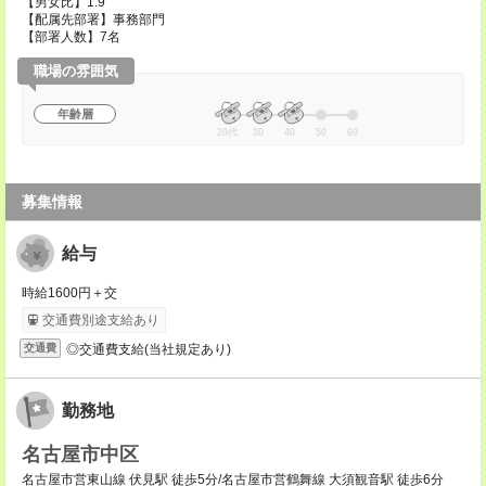
【男女比】1:9
【配属先部署】事務部門
【部署人数】7名
職場の雰囲気
年齢層
20代
30
40
50
60
募集情報
給与
時給1600円＋交
交通費別途支給あり
◎交通費支給(当社規定あり)
交通費
勤務地
名古屋市中区
名古屋市営東山線 伏見駅 徒歩5分/名古屋市営鶴舞線 大須観音駅 徒歩6分