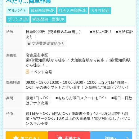
べたり…簡単作業
アルバイト
職種未経験OK
社会人未経験OK
大学生歓迎
ブランクOK
WEB登録・面接OK
日給9600円（交通費込みor無し） ■日払いOK！ ■日給保証
給与
あり！
交通費別途支給あり
名古屋市中区
勤務地
栄町(愛知県)駅から徒歩
/
大須観音駅から徒歩
/
栄(愛知県)駅
から徒歩
/
…
イベント会場
09:00～18:00 10:00～19:00 09:00～13:00 …など1日4時間～
勤務時間
OK！ その他シフトもございます！ お気軽にご相談ください！
激短1日～OK！ ■もちろん即日スタートもOK！ ■曜日・日数
期間
はアナタ次第！
週1日からOK
/
日払いOK
/
履歴書不要
/
40～50代活躍中
/
副
特徴
業・WワークOK
/
10名以上の大量募集
/
電話対応なし
/
パソコ
ンスキル不要
気になる！
応募する
詳細へ