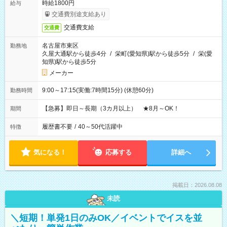
時給1800円
給与
交通費別途支給あり
交通費支給
交通費
名古屋市東区
勤務地
久屋大通駅から徒歩4分
/
栄町(愛知県)駅から徒歩5分
/
栄(愛
知県)駅から徒歩5分
メーカー
9:00～17:15(実働:7時間15分) (休憩60分)
勤務時間
【急募】即日～長期（3カ月以上） ★8月～OK！
期間
履歴書不要
/
40～50代活躍中
特徴
気になる！
応募する
詳細へ
掲載日：2026.08.08
未読
＼短期！単発1日のみOK／イベントでイスを並