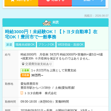
掲載日：2026.08.07
未読
時給3000円！未経験OK！【トヨタ自動車】在
宅OK！豊田市で一般事務
派遣
職種未経験OK
ブランクOK
WEB登録・面接OK
時給3000円 月収例 59万円 時給3000円×実働8h×週5日×4週
給与
+残業30h ※月収例を保証するものではありません。
交通費別途支給あり
1ヶ月3万円を上限として実費支給
交通費
30万円～
月収例
愛知県豊田市
勤務地
豊田市駅からバス58分
/
土橋(愛知県)駅
トヨタ自動車 株式会社
09:00-18:00（休憩60分）実働8時間
勤務時間
2026年09月01日～長期 ※開始日相談OK ※9月～！
期間