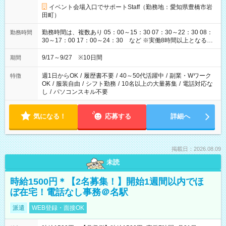
イベント会場入口でサポートStaff（勤務地：愛知県豊橋市岩
田町）
勤務時間は、複数あり 05：00～15：30 07：30～22：30 08：
勤務時間
30～17：00 17：00～24：30 など ※実働8時間以上となる勤
務もあります。 【休憩】60分+他休憩あり 交替で取得します。
安全面に配慮しこまめな休憩があります。
9/17～9/27 ※10日間
期間
週1日からOK
/
履歴書不要
/
40～50代活躍中
/
副業・Wワーク
特徴
OK
/
服装自由
/
シフト勤務
/
10名以上の大量募集
/
電話対応な
し
/
パソコンスキル不要
気になる！
応募する
詳細へ
掲載日：2026.08.09
未読
時給1500円＊【2名募集！】開始1週間以内でほ
ぼ在宅！電話なし事務＠名駅
派遣
WEB登録・面接OK