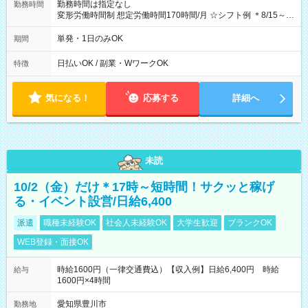
勤務時間は指定なし
勤務時間
変形労働時間制 想定労働時間170時間/月 ☆シフト例 ＊8/15～
10/26 全日共通 08：00～12：00 17：00～21：00 ＊8/31
～9/19のみ下記シフトもあります！ 12：00～16：00 ＊9/6～
単発・1日のみOK
期間
10/6、10/11～26のみ下記シフトもあります！ 07：00～11：
00
日払いOK / 副業・WワークOK
特徴
気になる！
応募する
詳細へ
未読
10/2（金）だけ＊17時～短時間！サクッと稼げ
る・イベント設営/日給6,400
派遣
職種未経験OK
社会人未経験OK
大学生歓迎
ブランクOK
WEB登録・面接OK
時給1600円（一律交通費込）【収入例】日給6,400円 時給
給与
1600円×4時間
愛知県豊川市
勤務地