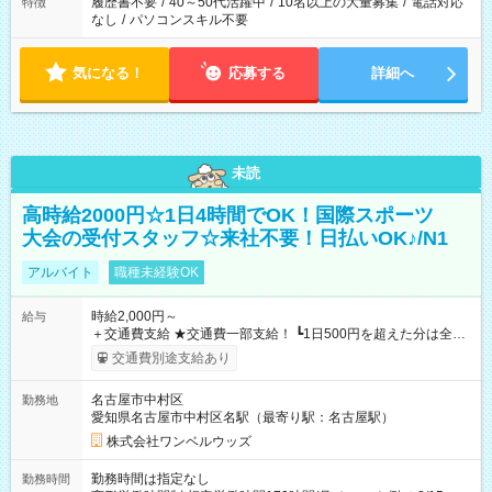
履歴書不要
/
40～50代活躍中
/
10名以上の大量募集
/
電話対応
特徴
なし
/
パソコンスキル不要
気になる！
応募する
詳細へ
未読
高時給2000円☆1日4時間でOK！国際スポーツ
大会の受付スタッフ☆来社不要！日払いOK♪/N1
アルバイト
職種未経験OK
時給2,000円～
給与
＋交通費支給 ★交通費一部支給！ ┗1日500円を超えた分は全額
支給！ ※往復500円以内の方は自己負担となります ★日払い
交通費別途支給あり
OK！（規定あり） ┗働いたその日に現金GET♪ お仕事後はコン
ビニATMから 日払い分を引き落とせます！ 【試用期間】試用
名古屋市中村区
勤務地
期間なし
愛知県名古屋市中村区名駅（最寄り駅：名古屋駅）
株式会社ワンベルウッズ
勤務時間は指定なし
勤務時間