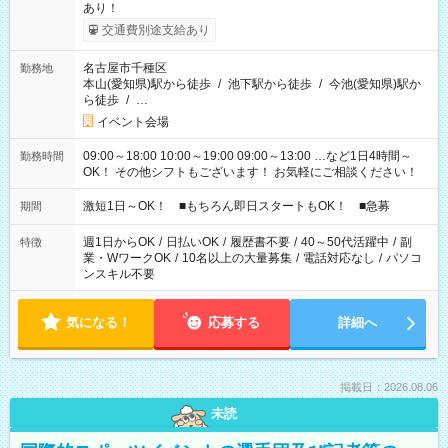
あり！
交通費別途支給あり
名古屋市千種区
勤務地
本山(愛知県)駅から徒歩
/
池下駅から徒歩
/
今池(愛知県)駅か
ら徒歩
/
…
イベント会場
09:00～18:00 10:00～19:00 09:00～13:00 …など1日4時間～
勤務時間
OK！ その他シフトもございます！ お気軽にご相談ください！
激短1日～OK！ ■もちろん即日スタートもOK！ ■急募
期間
週1日からOK
/
日払いOK
/
履歴書不要
/
40～50代活躍中
/
副
特徴
業・WワークOK
/
10名以上の大量募集
/
電話対応なし
/
パソコ
ンスキル不要
気になる！
応募する
詳細へ
掲載日：2026.08.06
未読