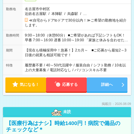
名古屋市中村区
勤務地
近鉄名古屋駅
/
本陣駅
/
烏森駅
/
…
≪自宅からドアtoドアで30分以内！≫ご希望の勤務地を紹介
します。
9:00～18:00（休憩60分） ■ご希望があれば下記シフトもOK！
勤務時間
早番 7:00～16:00 遅番 10:00～19:00 「家族と休みを合わせた
い」 「余裕を持って夕飯の準備がしたい」 「できれば残業はし
たくない」 など、ご希望を教えてくださいね。 ※Wワーク希望
【現在も積極採用中！急募！】2カ月～ ■ご応募から最短2～3
期間
の方へ 今ご覧のお仕事で希望する勤務時間と、もう1つのお仕事
日後の就業も相談可能です！
の勤務時間。 合計で週40時間を超える場合は応募できません。
履歴書不要
/
40～50代活躍中
/
服装自由
/
シフト勤務
/
10名以
特徴
上の大量募集
/
電話対応なし
/
パソコンスキル不要
気になる！
応募する
詳細へ
掲載日：2026.08.09
未読
【医療行為はナシ】時給1400円！病院で備品の
チェックなど＊