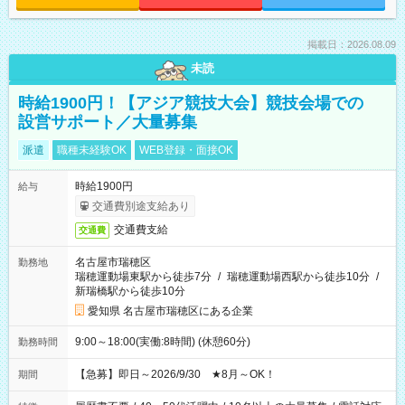
掲載日：2026.08.09
未読
時給1900円！【アジア競技大会】競技会場での
設営サポート／大量募集
派遣
職種未経験OK
WEB登録・面接OK
時給1900円
給与
交通費別途支給あり
交通費支給
交通費
名古屋市瑞穂区
勤務地
瑞穂運動場東駅から徒歩7分
/
瑞穂運動場西駅から徒歩10分
/
新瑞橋駅から徒歩10分
愛知県 名古屋市瑞穂区にある企業
9:00～18:00(実働:8時間) (休憩60分)
勤務時間
【急募】即日～2026/9/30 ★8月～OK！
期間