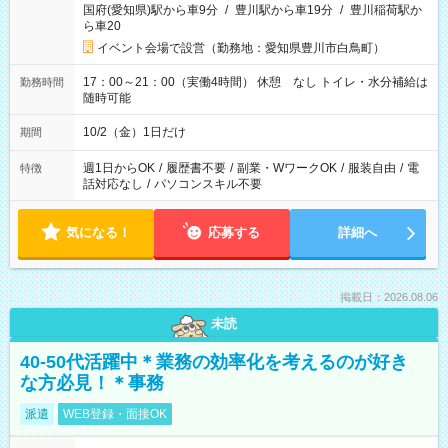
国府(愛知県)駅から車9分
/
豊川駅から車19分
/
豊川稲荷駅か
ら車20
イベント会場で設営（勤務地：愛知県豊川市白鳥町）
17：00～21：00（実働4時間） 休憩 なし トイレ・水分補給は
勤務時間
随時可能
10/2（金）1日だけ
期間
週1日からOK
/
履歴書不要
/
副業・WワークOK
/
服装自由
/
電
特徴
話対応なし
/
パソコンスキル不要
気になる！
応募する
詳細へ
掲載日：2026.08.06
未読
40-50代活躍中＊業務の効率化を考えるのが好き
な方必見！＊事務
派遣
WEB登録・面接OK