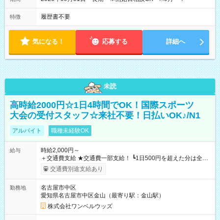
履歴書不要
特徴
気になる！
応募する
詳細へ
未読
高時給2000円☆1日4時間でOK！国際スポーツ
大会の受付スタッフ☆来社不要！日払いOK♪/N1
アルバイト
職種未経験OK
時給2,000円～
給与
＋交通費支給 ★交通費一部支給！ ┗1日500円を超えた分は全額
支給！ ※往復500円以内の方は自己負担となります ★日払い
交通費別途支給あり
OK！（規定あり） ┗働いたその日に現金GET♪ お仕事後はコン
ビニATMから 日払い分を引き落とせます！ 【試用期間】試用
名古屋市中区
勤務地
期間なし
愛知県名古屋市中区金山（最寄り駅：金山駅）
株式会社ワンベルウッズ