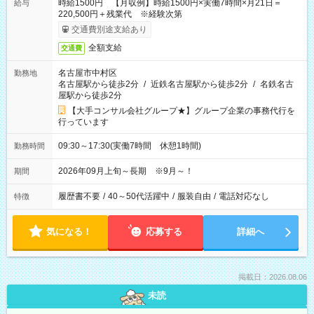
時給1500円 【月収例】時給1500円×実働7時間×月21日＝
給与
220,500円＋残業代 ※経験次第
交通費別途支給あり
全額支給
交通費
名古屋市中村区
勤務地
名古屋駅から徒歩2分
/
近鉄名古屋駅から徒歩2分
/
名鉄名古
屋駅から徒歩2分
【大手コンサル会社グループ★】グループ企業の事務代行を
行っています
09:30～17:30(実働7時間 休憩1時間)
勤務時間
2026年09月上旬～長期 ※9月～！
期間
履歴書不要
/
40～50代活躍中
/
服装自由
/
電話対応なし
特徴
気になる！
応募する
詳細へ
掲載日：2026.08.06
未読