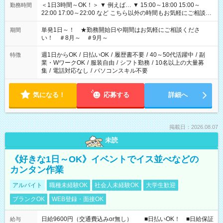
＜1日3時間～OK！＞ ▼ 例えば… ▼ 15:00～18:00 15:00～
勤務時間
22:00 17:00～22:00 など こちら以外の時間もお気軽にご相談く
ださい！
単発1日～！ ★勤務開始日や期間はお気軽にご相談くださ
期間
い！ ＃8月～ ＃9月～
週1日からOK
/
日払いOK
/
履歴書不要
/
40～50代活躍中
/
副
特徴
業・WワークOK
/
服装自由
/
シフト勤務
/
10名以上の大量募
集
/
電話対応なし
/
パソコンスキル不要
気になる！
応募する
詳細へ
掲載日：2026.08.07
未読
《好きな1日～OK》イベントでイス並べなどの
カンタン作業
アルバイト
職種未経験OK
社会人未経験OK
大学生歓迎
ブランクOK
WEB登録・面接OK
日給9600円（交通費込みor無し） ■日払いOK！ ■日給保証
給与