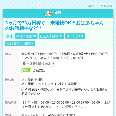
掲載日：2026.08.09
未読
3ヵ月で73万円稼ぐ！未経験OK＊おばあちゃん
のお話相手など＊
派遣
職種未経験OK
社会人未経験OK
ブランクOK
WEB登録・面接OK
無資格の方：時給1400円～1750円 / 介護福祉士：時給1700円～
給与
2125円 / 初任者以上：時給1500円～1875円
交通費別途支給あり
全額支給
交通費
名古屋市中村区
勤務地
名古屋駅
/
ささしまライブ駅
/
本陣駅
/
…
介護施設や病院など ★自宅近くの施設がいいなど勤務地ご
相談ください
【シフト例】 07:00～16:00 09:00～18:00 17:00～09:00 ※ 上記
勤務時間
は一例です！その他シフトもご相談ください！
即日～2ヶ月以上 ■開始日の相談OK！
期間