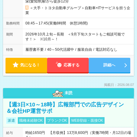
栄(愛知県)駅から徒歩12分
＜大手・トヨタ自動車グループ＞自動車×ITサービスを担う企
業
08:45～17:45(実働8時間 休憩1時間)
勤務時間
2026年10月上旬～長期 ＜9月下旬スタートもご相談可能で
期間
す！＞ ※10月～！
履歴書不要
/
40～50代活躍中
/
服装自由
/
電話対応なし
特徴
気になる！
応募する
詳細へ
掲載日：2026.08.07
未読
【週3日×10～18時】広報部門での広告デザイン
＆会社HP運営サポ
派遣
職種未経験OK
ブランクOK
WEB登録・面接OK
時給1650円 【月収例】13万8,600円（実働7時間・月12日の場
給与