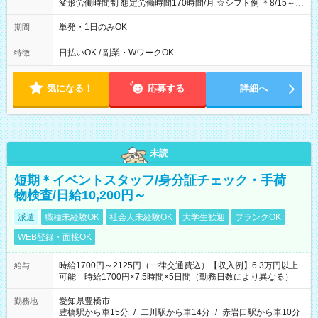
変形労働時間制 想定労働時間170時間/月 ☆シフト例 ＊8/15～
10/26 全日共通 08：00～12：00 17：00～21：00 ＊8/31
～9/19のみ下記シフトもあります！ 12：00～16：00 ＊9/6～
単発・1日のみOK
期間
10/6、10/11～26のみ下記シフトもあります！ 07：00～11：
00
日払いOK / 副業・WワークOK
特徴
気になる！
応募する
詳細へ
未読
短期＊イベントスタッフ/身分証チェック・手荷
物検査/日給10,200円～
派遣
職種未経験OK
社会人未経験OK
大学生歓迎
ブランクOK
WEB登録・面接OK
時給1700円～2125円（一律交通費込）【収入例】6.3万円以上
給与
可能 時給1700円×7.5時間×5日間（勤務日数により異なる）
愛知県豊橋市
勤務地
豊橋駅から車15分
/
二川駅から車14分
/
赤岩口駅から車10分