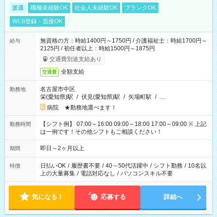
派遣
職種未経験OK
社会人未経験OK
ブランクOK
WEB登録・面接OK
無資格の方：時給1400円～1750円 / 介護福祉士：時給1700円～
給与
2125円 / 初任者以上：時給1500円～1875円
交通費別途支給あり
全額支給
交通費
名古屋市中区
勤務地
栄(愛知県)駅
/
伏見(愛知県)駅
/
矢場町駅
/
…
病院 ★勤務地選べます！
【シフト例】 07:00～16:00 09:00～18:00 17:00～09:00 ※ 上記
勤務時間
は一例です！その他シフトもご相談ください！
即日～2ヶ月以上
期間
日払いOK
/
履歴書不要
/
40～50代活躍中
/
シフト勤務
/
10名以
特徴
上の大量募集
/
電話対応なし
/
パソコンスキル不要
気になる！
応募する
詳細へ