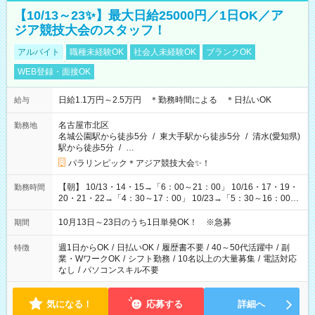
【10/13～23✨】最大日給25000円／1日OK／ア
ジア競技大会のスタッフ！
アルバイト
職種未経験OK
社会人未経験OK
ブランクOK
WEB登録・面接OK
日給1.1万円～2.5万円 ＊勤務時間による ＊日払いOK
給与
名古屋市北区
勤務地
名城公園駅から徒歩5分
/
東大手駅から徒歩5分
/
清水(愛知県)
駅から徒歩5分
/
…
パラリンピック＊アジア競技大会✨！
【朝】 10/13・14・15→「6：00～21：00」 10/16・17・19・
勤務時間
20・21・22→「4：30～17：00」 10/23→「5：30～16：00」
【夕方】 10/16・17・19～21→「17：00～26：00」
10/22→「17：00～24：30」 10/23→「16：00～23：00」 ＊
10月13日～23日のうち1日単発OK！ ※急募
期間
勤務時間に関して、面談時にしっかりお伝えします！ 朝だ
け、夕方だけ、などもOKです！
週1日からOK
/
日払いOK
/
履歴書不要
/
40～50代活躍中
/
副
特徴
業・WワークOK
/
シフト勤務
/
10名以上の大量募集
/
電話対応
なし
/
パソコンスキル不要
気になる！
応募する
詳細へ