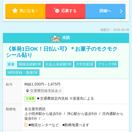
気になる！
応募する
詳細へ
掲載日：2026.08.08
未読
《単発1日OK！日払い可》＊お菓子のモクモク
シール貼り
派遣
職種未経験OK
社会人未経験OK
大学生歓迎
ブランクOK
WEB登録・面接OK
時給1,500円～1,875円
給与
交通費別途支給あり
■ 交通費規定内支給 ※派遣先による
交通費
名古屋市西区
勤務地
上小田井駅から徒歩5分
/
浄心駅から徒歩5分
/
庄内通駅から
徒歩5分
/
…
■物流センターなど ■勤務地選べます