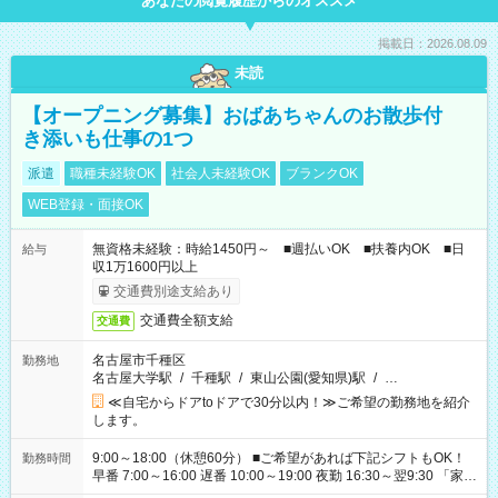
あなたの閲覧履歴からのオススメ
掲載日：2026.08.09
未読
【オープニング募集】おばあちゃんのお散歩付
き添いも仕事の1つ
派遣
職種未経験OK
社会人未経験OK
ブランクOK
WEB登録・面接OK
無資格未経験：時給1450円～ ■週払いOK ■扶養内OK ■日
給与
収1万1600円以上
交通費別途支給あり
交通費全額支給
交通費
名古屋市千種区
勤務地
名古屋大学駅
/
千種駅
/
東山公園(愛知県)駅
/
…
≪自宅からドアtoドアで30分以内！≫ご希望の勤務地を紹介
します。
9:00～18:00（休憩60分） ■ご希望があれば下記シフトもOK！
勤務時間
早番 7:00～16:00 遅番 10:00～19:00 夜勤 16:30～翌9:30 「家族
と休みを合わせたい」 「余裕を持って夕飯の準備がしたい」