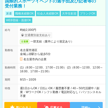
国際的スポーツイベントの選手団及び記者等の
受付業務！
派遣
職種未経験OK
社会人未経験OK
大学生歓迎
ブランクOK
WEB登録・面接OK
時給2,000円
給与
交通費別途支給あり
一部支給（案件により規定あり）
交通費
名古屋市港区
勤務地
金城ふ頭駅から徒歩5分
名古屋市内の企業
(1)（8:00～12:00、17:00～21:00） (2)（8:00～12:00、12:00～
勤務時間
16:00、17:00～21:00）
8/15～10/26
期間
週1日からOK
/
日払いOK
/
履歴書不要
/
40～50代活躍中
/
副
特徴
業・WワークOK
/
シフト勤務
/
電話対応なし
/
パソコンスキル
不要
気になる！
応募する
詳細へ