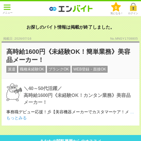
0
メニュー
気になる！
ログイン
お探しのバイト情報は掲載が終了しました。
掲載日 :2026
/
07
/
16
No.MNGY1708805
高時給1600円《未経験OK！簡単業務》美容
品メーカー！
派遣
職種未経験OK
ブランクOK
WEB登録・面接OK
＼40～50代活躍／
高時給1600円《未経験OK！カンタン業務》美容品
メーカー！
事務職デビュー応援！彡【美容機器メーカーでカスタマーケア！メ
...
もっとみる