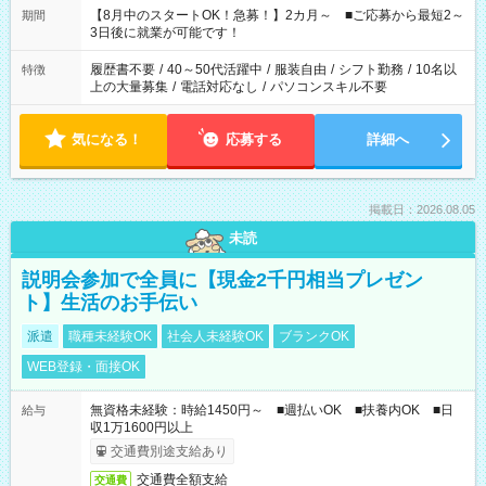
「できれば残業はしたくない」 など、ご希望を教えてください
【8月中のスタートOK！急募！】2カ月～ ■ご応募から最短2～
期間
ね。 ※Wワーク希望の方へ 今ご覧のお仕事で希望する勤務時間
3日後に就業が可能です！
と、もう1つのお仕事の勤務時間。 合計で週40時間を超える場
合は応募できません。
履歴書不要
/
40～50代活躍中
/
服装自由
/
シフト勤務
/
10名以
特徴
上の大量募集
/
電話対応なし
/
パソコンスキル不要
気になる！
応募する
詳細へ
掲載日：2026.08.05
未読
説明会参加で全員に【現金2千円相当プレゼン
ト】生活のお手伝い
派遣
職種未経験OK
社会人未経験OK
ブランクOK
WEB登録・面接OK
無資格未経験：時給1450円～ ■週払いOK ■扶養内OK ■日
給与
収1万1600円以上
交通費別途支給あり
交通費全額支給
交通費