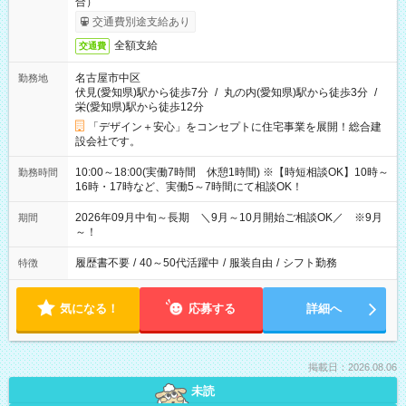
合）
交通費別途支給あり
全額支給
交通費
名古屋市中区
勤務地
伏見(愛知県)駅から徒歩7分
/
丸の内(愛知県)駅から徒歩3分
/
栄(愛知県)駅から徒歩12分
「デザイン＋安心」をコンセプトに住宅事業を展開！総合建
設会社です。
10:00～18:00(実働7時間 休憩1時間) ※【時短相談OK】10時～
勤務時間
16時・17時など、実働5～7時間にて相談OK！
2026年09月中旬～長期 ＼9月～10月開始ご相談OK／ ※9月
期間
～！
履歴書不要
/
40～50代活躍中
/
服装自由
/
シフト勤務
特徴
気になる！
応募する
詳細へ
掲載日：2026.08.06
未読