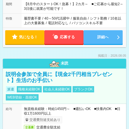
「できれば残業はしたくない」 など、ご希望を教えてください
【8月中のスタートOK！急募！】2カ月～ ■ご応募から最短2～
期間
ね。 ※Wワーク希望の方へ 今ご覧のお仕事で希望する勤務時間
3日後に就業が可能です！
と、もう1つのお仕事の勤務時間。 合計で週40時間を超える場
合は応募できません。
履歴書不要
/
40～50代活躍中
/
服装自由
/
シフト勤務
/
10名以
特徴
上の大量募集
/
電話対応なし
/
パソコンスキル不要
気になる！
応募する
詳細へ
掲載日：2026.08.05
未読
説明会参加で全員に【現金2千円相当プレゼン
ト】生活のお手伝い
派遣
職種未経験OK
社会人未経験OK
ブランクOK
WEB登録・面接OK
無資格未経験：時給1450円～ ■週払いOK ■扶養内OK ■日
給与
収1万1600円以上
交通費別途支給あり
交通費全額支給
交通費