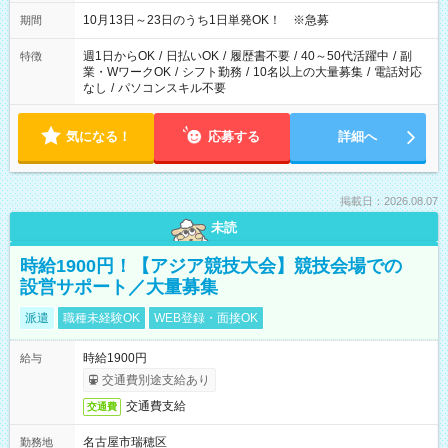
【夕方】 10/16・17・19～21→「17：00～26：00」
10/22→「17：00～24：30」 10/23→「16：00～23：00」 ＊
10月13日～23日のうち1日単発OK！ ※急募
期間
勤務時間に関して、面談時にしっかりお伝えします！ 朝だ
け、夕方だけ、などもOKです！
週1日からOK
/
日払いOK
/
履歴書不要
/
40～50代活躍中
/
副
特徴
業・WワークOK
/
シフト勤務
/
10名以上の大量募集
/
電話対応
なし
/
パソコンスキル不要
気になる！
応募する
詳細へ
掲載日：2026.08.07
未読
時給1900円！【アジア競技大会】競技会場での
設営サポート／大量募集
派遣
職種未経験OK
WEB登録・面接OK
時給1900円
給与
交通費別途支給あり
交通費支給
交通費
名古屋市瑞穂区
勤務地