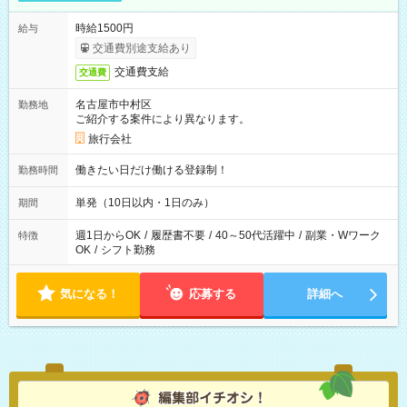
時給1500円
給与
交通費別途支給あり
交通費支給
交通費
名古屋市中村区
勤務地
ご紹介する案件により異なります。
旅行会社
働きたい日だけ働ける登録制！
勤務時間
単発（10日以内・1日のみ）
期間
週1日からOK
/
履歴書不要
/
40～50代活躍中
/
副業・Wワーク
特徴
OK
/
シフト勤務
気になる！
応募する
詳細へ