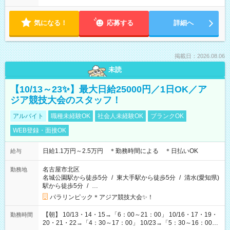
気になる！
応募する
詳細へ
掲載日：2026.08.06
未読
【10/13～23✨】最大日給25000円／1日OK／ア
ジア競技大会のスタッフ！
アルバイト
職種未経験OK
社会人未経験OK
ブランクOK
WEB登録・面接OK
日給1.1万円～2.5万円 ＊勤務時間による ＊日払いOK
給与
名古屋市北区
勤務地
名城公園駅から徒歩5分
/
東大手駅から徒歩5分
/
清水(愛知県)
駅から徒歩5分
/
…
パラリンピック＊アジア競技大会✨！
【朝】 10/13・14・15→「6：00～21：00」 10/16・17・19・
勤務時間
20・21・22→「4：30～17：00」 10/23→「5：30～16：00」