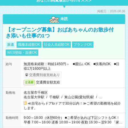
あなたの閲覧履歴からのオススメ
掲載日：2026.08.06
未読
【オープニング募集】おばあちゃんのお散歩付
き添いも仕事の1つ
派遣
職種未経験OK
社会人未経験OK
ブランクOK
WEB登録・面接OK
無資格未経験：時給1450円～ ■週払いOK ■扶養内OK ■日
給与
収1万1600円以上
交通費別途支給あり
交通費全額支給
交通費
名古屋市千種区
勤務地
名古屋大学駅
/
千種駅
/
東山公園(愛知県)駅
/
…
≪自宅からドアtoドアで30分以内！≫ご希望の勤務地を紹介
します。
9:00～18:00（休憩60分） ■ご希望があれば下記シフトもOK！
勤務時間
早番 7:00～16:00 遅番 10:00～19:00 夜勤 16:30～翌9:30 「家族
と休みを合わせたい」 「余裕を持って夕飯の準備がしたい」