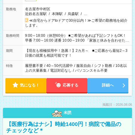
名古屋市中村区
勤務地
近鉄名古屋駅
/
本陣駅
/
烏森駅
/
…
≪自宅からドアtoドアで30分以内！≫ご希望の勤務地を紹介
します。
9:00～18:00（休憩60分） ■ご希望があれば下記シフトもOK！
勤務時間
早番 7:00～16:00 遅番 10:00～19:00 「家族と休みを合わせた
い」 「余裕を持って夕飯の準備がしたい」 「できれば残業はし
たくない」 など、ご希望を教えてくださいね。 ※Wワーク希望
【現在も積極採用中！急募！】2カ月～ ■ご応募から最短2～3
期間
の方へ 今ご覧のお仕事で希望する勤務時間と、もう1つのお仕事
日後の就業も相談可能です！
の勤務時間。 合計で週40時間を超える場合は応募できません。
履歴書不要
/
40～50代活躍中
/
服装自由
/
シフト勤務
/
10名以
特徴
上の大量募集
/
電話対応なし
/
パソコンスキル不要
気になる！
応募する
詳細へ
掲載日：2026.08.06
未読
【医療行為はナシ】時給1400円！病院で備品の
チェックなど＊