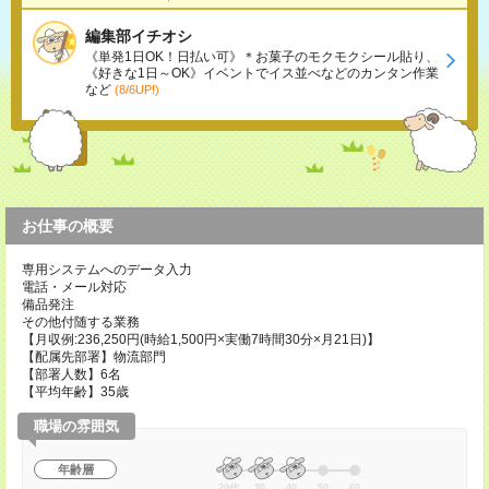
編集部イチオシ
《単発1日OK！日払い可》＊お菓子のモクモクシール貼り、
《好きな1日～OK》イベントでイス並べなどのカンタン作業
など
(8/6UP!)
お仕事の概要
専用システムへのデータ入力
電話・メール対応
備品発注
その他付随する業務
【月収例:236,250円(時給1,500円×実働7時間30分×月21日)】
【配属先部署】物流部門
【部署人数】6名
【平均年齢】35歳
職場の雰囲気
年齢層
20代
30
40
50
60