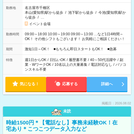
名古屋市千種区
勤務地
本山(愛知県)駅から徒歩
/
池下駅から徒歩
/
今池(愛知県)駅か
ら徒歩
/
…
イベント会場
09:00～18:00 10:00～19:00 09:00～13:00 …など1日4時間～
勤務時間
OK！ その他シフトもございます！ お気軽にご相談ください！
激短1日～OK！ ■もちろん即日スタートもOK！ ■急募
期間
週1日からOK
/
日払いOK
/
履歴書不要
/
40～50代活躍中
/
副
特徴
業・WワークOK
/
10名以上の大量募集
/
電話対応なし
/
パソコ
ンスキル不要
気になる！
応募する
詳細へ
掲載日：2026.08.02
未読
時給1500円＊【電話なし】事務未経験OK！在
宅あり＊こつこつデータ入力など