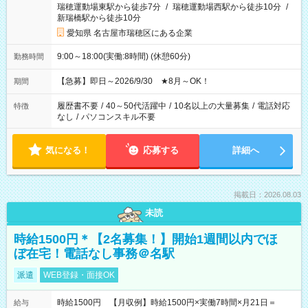
瑞穂運動場東駅から徒歩7分
/
瑞穂運動場西駅から徒歩10分
/
新瑞橋駅から徒歩10分
愛知県 名古屋市瑞穂区にある企業
9:00～18:00(実働:8時間) (休憩60分)
勤務時間
【急募】即日～2026/9/30 ★8月～OK！
期間
履歴書不要
/
40～50代活躍中
/
10名以上の大量募集
/
電話対応
特徴
なし
/
パソコンスキル不要
気になる！
応募する
詳細へ
掲載日：2026.08.03
未読
時給1500円＊【2名募集！】開始1週間以内でほ
ぼ在宅！電話なし事務＠名駅
派遣
WEB登録・面接OK
時給1500円 【月収例】時給1500円×実働7時間×月21日＝
給与