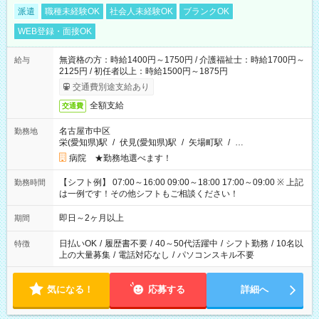
派遣
職種未経験OK
社会人未経験OK
ブランクOK
WEB登録・面接OK
無資格の方：時給1400円～1750円 / 介護福祉士：時給1700円～
給与
2125円 / 初任者以上：時給1500円～1875円
交通費別途支給あり
全額支給
交通費
名古屋市中区
勤務地
栄(愛知県)駅
/
伏見(愛知県)駅
/
矢場町駅
/
…
病院 ★勤務地選べます！
【シフト例】 07:00～16:00 09:00～18:00 17:00～09:00 ※ 上記
勤務時間
は一例です！その他シフトもご相談ください！
即日～2ヶ月以上
期間
日払いOK
/
履歴書不要
/
40～50代活躍中
/
シフト勤務
/
10名以
特徴
上の大量募集
/
電話対応なし
/
パソコンスキル不要
気になる！
応募する
詳細へ