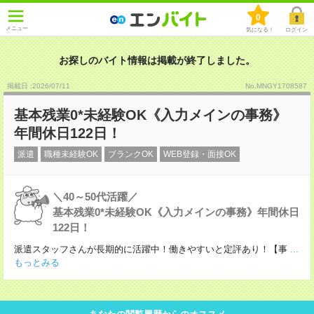
0
メニュー
気になる！
ログイン
お探しのバイト情報は掲載が終了しました。
掲載日 :2026
/
07
/
11
No.MNGY1708587
基本残業0*未経験OK《入力メインの事務》
年間休日122日！
派遣
職種未経験OK
ブランクOK
WEB登録・面接OK
＼40～50代活躍／
基本残業0*未経験OK《入力メインの事務》年間休日
122日！
派遣スタッフさんが長期的に活躍中！働きやすいと定評あり！【事
...
もっとみる