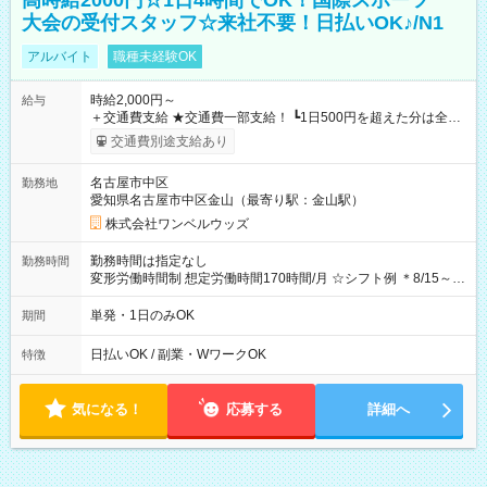
高時給2000円☆1日4時間でOK！国際スポーツ
大会の受付スタッフ☆来社不要！日払いOK♪/N1
アルバイト
職種未経験OK
時給2,000円～
給与
＋交通費支給 ★交通費一部支給！ ┗1日500円を超えた分は全額
支給！ ※往復500円以内の方は自己負担となります ★日払い
交通費別途支給あり
OK！（規定あり） ┗働いたその日に現金GET♪ お仕事後はコン
ビニATMから 日払い分を引き落とせます！ 【試用期間】試用
名古屋市中区
勤務地
期間なし
愛知県名古屋市中区金山（最寄り駅：金山駅）
株式会社ワンベルウッズ
勤務時間は指定なし
勤務時間
変形労働時間制 想定労働時間170時間/月 ☆シフト例 ＊8/15～
10/26 全日共通 08：00～12：00 17：00～21：00 ＊8/31
～9/19のみ下記シフトもあります！ 12：00～16：00 ＊9/6～
単発・1日のみOK
期間
10/6、10/11～26のみ下記シフトもあります！ 07：00～11：
00
日払いOK / 副業・WワークOK
特徴
気になる！
応募する
詳細へ