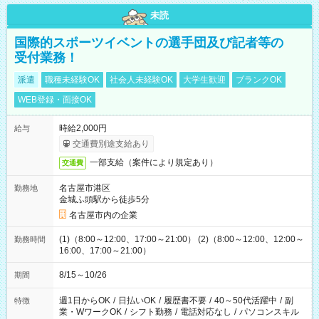
未読
国際的スポーツイベントの選手団及び記者等の
受付業務！
派遣
職種未経験OK
社会人未経験OK
大学生歓迎
ブランクOK
WEB登録・面接OK
時給2,000円
給与
交通費別途支給あり
一部支給（案件により規定あり）
交通費
名古屋市港区
勤務地
金城ふ頭駅から徒歩5分
名古屋市内の企業
(1)（8:00～12:00、17:00～21:00） (2)（8:00～12:00、12:00～
勤務時間
16:00、17:00～21:00）
8/15～10/26
期間
週1日からOK
/
日払いOK
/
履歴書不要
/
40～50代活躍中
/
副
特徴
業・WワークOK
/
シフト勤務
/
電話対応なし
/
パソコンスキル