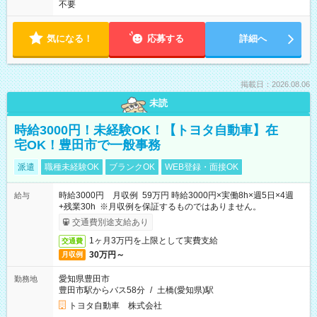
不要
気になる！
応募する
詳細へ
掲載日：2026.08.06
未読
時給3000円！未経験OK！【トヨタ自動車】在
宅OK！豊田市で一般事務
派遣
職種未経験OK
ブランクOK
WEB登録・面接OK
時給3000円 月収例 59万円 時給3000円×実働8h×週5日×4週
給与
+残業30h ※月収例を保証するものではありません。
交通費別途支給あり
1ヶ月3万円を上限として実費支給
交通費
30万円～
月収例
愛知県豊田市
勤務地
豊田市駅からバス58分
/
土橋(愛知県)駅
トヨタ自動車 株式会社