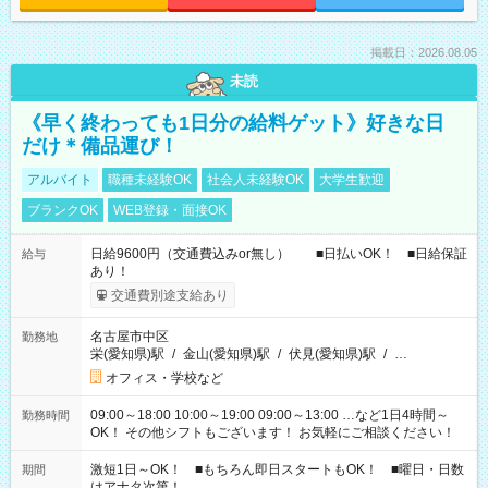
掲載日：2026.08.05
未読
《早く終わっても1日分の給料ゲット》好きな日
だけ＊備品運び！
アルバイト
職種未経験OK
社会人未経験OK
大学生歓迎
ブランクOK
WEB登録・面接OK
日給9600円（交通費込みor無し） ■日払いOK！ ■日給保証
給与
あり！
交通費別途支給あり
名古屋市中区
勤務地
栄(愛知県)駅
/
金山(愛知県)駅
/
伏見(愛知県)駅
/
…
オフィス・学校など
09:00～18:00 10:00～19:00 09:00～13:00 …など1日4時間～
勤務時間
OK！ その他シフトもございます！ お気軽にご相談ください！
激短1日～OK！ ■もちろん即日スタートもOK！ ■曜日・日数
期間
はアナタ次第！