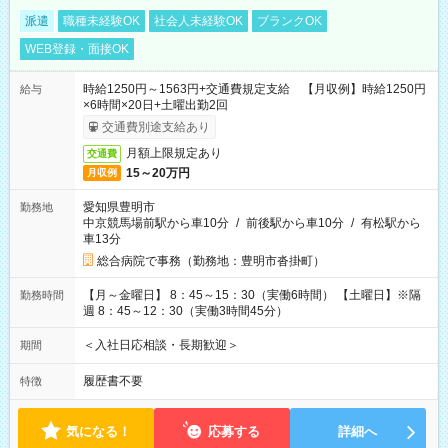
派遣
職種未経験OK
社会人未経験OK
ブランクOK
WEB登録・面接OK
時給1250円～1563円+交通費規定支給 【月収例】時給1250円
給与
×6時間×20日+土曜出勤2回
交通費別途支給あり
月額上限規定あり
交通費
15～20万円
月収例
愛知県豊明市
勤務地
中京競馬場前駅から車10分
/
前後駅から車10分
/
有松駅から
車13分
総合病院で事務（勤務地：豊明市沓掛町）
【月～金曜日】 8：45～15：30（実働6時間） 【土曜日】※隔
勤務時間
週 8：45～12：30（実働3時間45分）
＜入社日応相談・長期歓迎＞
期間
履歴書不要
特徴
気になる！
応募する
詳細へ