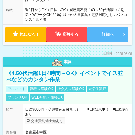
週1日からOK
/
日払いOK
/
履歴書不要
/
40～50代活躍中
/
副
特徴
業・WワークOK
/
10名以上の大量募集
/
電話対応なし
/
パソコ
ンスキル不要
気になる！
応募する
詳細へ
掲載日：2026.08.06
未読
《4.50代活躍1日4時間～OK》イベントでイス並
べなどのカンタン作業
アルバイト
職種未経験OK
社会人未経験OK
大学生歓迎
ブランクOK
WEB登録・面接OK
日給9600円（交通費込みor無し） ■日払いOK！ ■日給保証
給与
あり！
交通費別途支給あり
名古屋市中区
勤務地