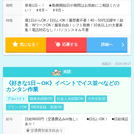
ださい！
単発1日～！ ★勤務開始日や期間はお気軽にご相談くださ
期間
い！ ＃8月～ ＃9月～
週1日からOK
/
日払いOK
/
履歴書不要
/
40～50代活躍中
/
副
特徴
業・WワークOK
/
服装自由
/
シフト勤務
/
10名以上の大量募
集
/
電話対応なし
/
パソコンスキル不要
気になる！
応募する
詳細へ
掲載日：2026.08.07
未読
《好きな1日～OK》イベントでイス並べなどの
カンタン作業
アルバイト
職種未経験OK
社会人未経験OK
大学生歓迎
ブランクOK
WEB登録・面接OK
日給9600円（交通費込みor無し） ■日払いOK！ ■日給保証
給与
あり！
交通費別途支給あり