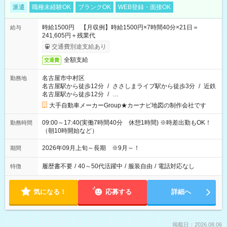
派遣
職種未経験OK
ブランクOK
WEB登録・面接OK
時給1500円 【月収例】時給1500円×7時間40分×21日＝
給与
241,605円＋残業代
交通費別途支給あり
全額支給
交通費
名古屋市中村区
勤務地
名古屋駅から徒歩12分
/
ささしまライブ駅から徒歩3分
/
近鉄
名古屋駅から徒歩12分
/
…
大手自動車メーカーGroup★カーナビ地図の制作会社です
09:00～17:40(実働7時間40分 休憩1時間) ※時差出勤もOK！
勤務時間
（朝10時開始など）
2026年09月上旬～長期 ※9月～！
期間
履歴書不要
/
40～50代活躍中
/
服装自由
/
電話対応なし
特徴
気になる！
応募する
詳細へ
掲載日：2026.08.06