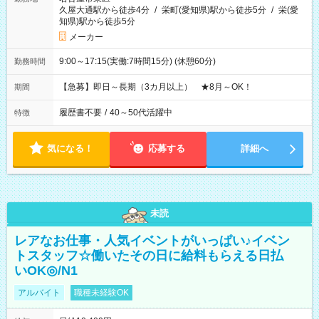
久屋大通駅から徒歩4分
/
栄町(愛知県)駅から徒歩5分
/
栄(愛
知県)駅から徒歩5分
メーカー
9:00～17:15(実働:7時間15分) (休憩60分)
勤務時間
【急募】即日～長期（3カ月以上） ★8月～OK！
期間
履歴書不要
/
40～50代活躍中
特徴
気になる！
応募する
詳細へ
未読
レアなお仕事・人気イベントがいっぱい♪イベン
トスタッフ☆働いたその日に給料もらえる日払
いOK◎/N1
アルバイト
職種未経験OK