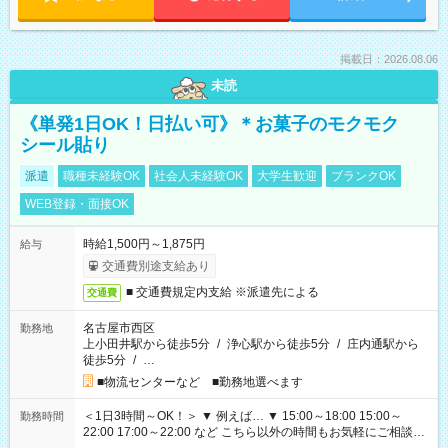
掲載日：2026.08.06
未読
《単発1日OK！日払い可》＊お菓子のモクモク
シール貼り
派遣
職種未経験OK
社会人未経験OK
大学生歓迎
ブランクOK
WEB登録・面接OK
時給1,500円～1,875円
給与
交通費別途支給あり
■ 交通費規定内支給 ※派遣先による
交通費
名古屋市西区
勤務地
上小田井駅から徒歩5分
/
浄心駅から徒歩5分
/
庄内通駅から
徒歩5分
/
…
■物流センターなど ■勤務地選べます
＜1日3時間～OK！＞ ▼ 例えば… ▼ 15:00～18:00 15:00～
勤務時間
22:00 17:00～22:00 など こちら以外の時間もお気軽にご相談く