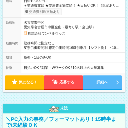
日給10,400円～
給与
＋交通費支給 ★交通費全額支給！ ★日払いOK！（規定あり） ┗
働いたその日に現金GET♪ お仕事後はコンビニATMから 日払
交通費別途支給あり
い分を引き落とせます！ 【試用期間】試用期間なし
名古屋市中区
勤務地
愛知県名古屋市中区金山（最寄り駅：金山駅）
株式会社ワンベルウッズ
勤務時間は指定なし
勤務時間
変形労働時間制 想定労働時間160時間/月 【シフト例】 ・10：
00～20：00
単発・1日のみOK
期間
日払いOK / 副業・WワークOK / 10名以上の大量募集
特徴
気になる！
応募する
詳細へ
未読
＼PC入力の事務／フォーマットあり！15時半ま
で/未経験ＯＫ