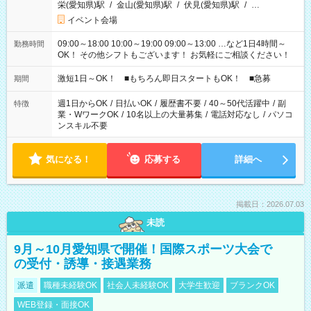
栄(愛知県)駅
/
金山(愛知県)駅
/
伏見(愛知県)駅
/
…
イベント会場
09:00～18:00 10:00～19:00 09:00～13:00 …など1日4時間～
勤務時間
OK！ その他シフトもございます！ お気軽にご相談ください！
激短1日～OK！ ■もちろん即日スタートもOK！ ■急募
期間
週1日からOK
/
日払いOK
/
履歴書不要
/
40～50代活躍中
/
副
特徴
業・WワークOK
/
10名以上の大量募集
/
電話対応なし
/
パソコ
ンスキル不要
気になる！
応募する
詳細へ
掲載日：2026.07.03
未読
9月～10月愛知県で開催！国際スポーツ大会で
の受付・誘導・接遇業務
派遣
職種未経験OK
社会人未経験OK
大学生歓迎
ブランクOK
WEB登録・面接OK