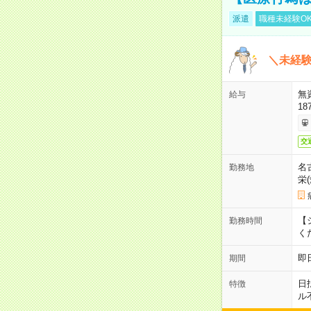
派遣
職種未経験O
＼未経験
無
給与
18
交
名
勤務地
栄
【シ
勤務時間
く
即
期間
日
特徴
ル