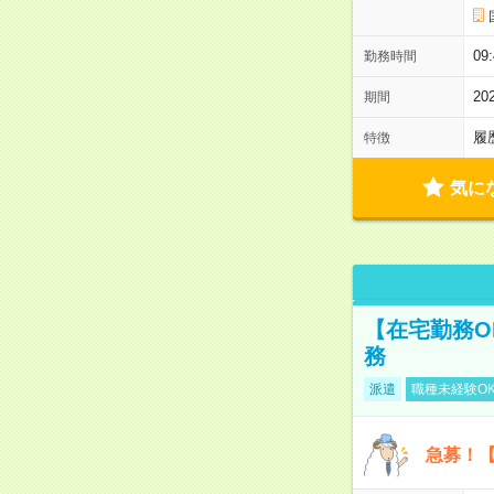
09
勤務時間
2
期間
履
特徴
気に
【在宅勤務O
務
派遣
職種未経験O
急募！【