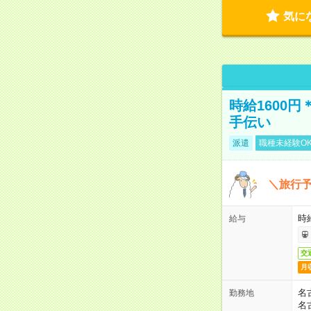
気に
時給1600
手伝い
派遣
職種未経験O
＼旅行
時給
給与
交
月
名
勤務地
名