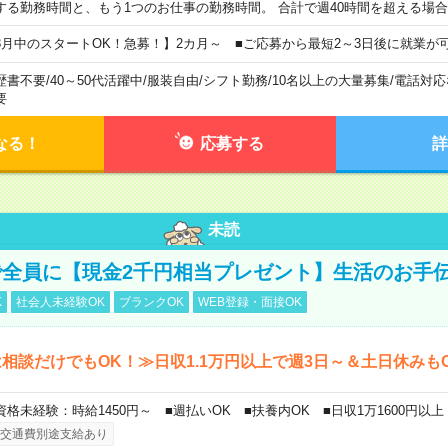
する勤務時間と、もう1つのお仕事の勤務時間。 合計で週40時間を超える場
8月中のスタートOK！急募！】2カ月～ ■ご応募から最短2～3日後に就業が
歴書不要
/
40～50代活躍中
/
服装自由
/
シフト勤務
/
10名以上の大量募集
/
電話対応
要
なる！
応募する
詳
未読
全員に【現金2千円相当プレゼント】生活のお手
K
社会人未経験OK
ブランクOK
WEB登録・面接OK
相談だけでもOK！≫日収1.1万円以上で週3日～＆土日休みも
資格未経験：時給1450円～ ■週払いOK ■扶養内OK ■日収1万1600円以上
交通費別途支給あり