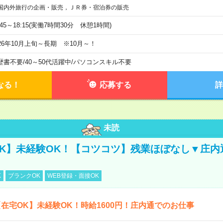
国内外旅行の企画・販売，ＪＲ券・宿泊券の販売
:45～18:15(実働7時間30分 休憩1時間)
026年10月上旬～長期 ※10月～！
歴書不要
/
40～50代活躍中
/
パソコンスキル不要
なる！
応募する
詳
未読
K】未経験OK！【コツコツ】残業ほぼなし▼庄内
K
ブランクOK
WEB登録・面接OK
在宅OK】未経験OK！時給1600円！庄内通でのお仕事