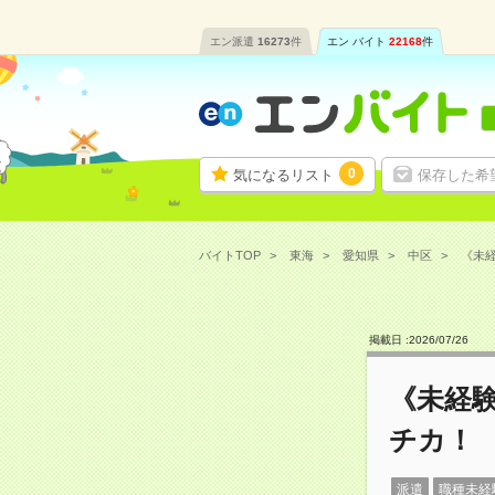
エン派遣
16273
件
エン バイト
22168
件
0
気になるリスト
保存した希
バイトTOP
東海
愛知県
中区
《未経
掲載日 :
2026
/
07
/
26
《未経
チカ！
派遣
職種未経