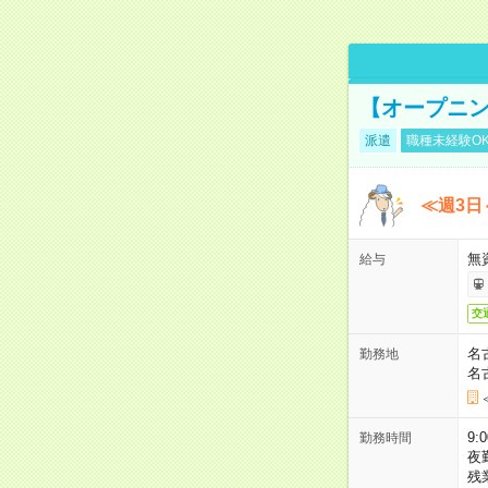
【オープニン
派遣
職種未経験O
≪週3日
無
給与
交
名
勤務地
名
9:
勤務時間
夜
残