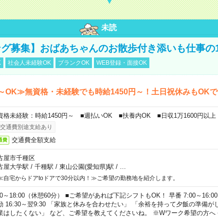
未読
グ募集】おばあちゃんのお散歩付き添いも仕事の
K
社会人未経験OK
ブランクOK
WEB登録・面接OK
～OK≫無資格・未経験でも時給1450円～！土日祝休みもOK
資格未経験：時給1450円～ ■週払いOK ■扶養内OK ■日収1万1600円以上
交通費別途支給あり
交通費全額支給
通費
古屋市千種区
古屋大学駅
/
千種駅
/
東山公園(愛知県)駅
/
…
≪自宅からドアtoドアで30分以内！≫ご希望の勤務地を紹介します。
00～18:00（休憩60分） ■ご希望があれば下記シフトもOK！ 早番 7:00～16:00 遅
勤 16:30～翌9:30 「家族と休みを合わせたい」 「余裕を持って夕飯の準備
業はしたくない」 など、ご希望を教えてくださいね。 ※Wワーク希望の方へ