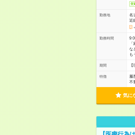
交
名
勤務地
近
9:
勤務時間
「
な
も
【
期間
履
特徴
不
気に
【医療行為は