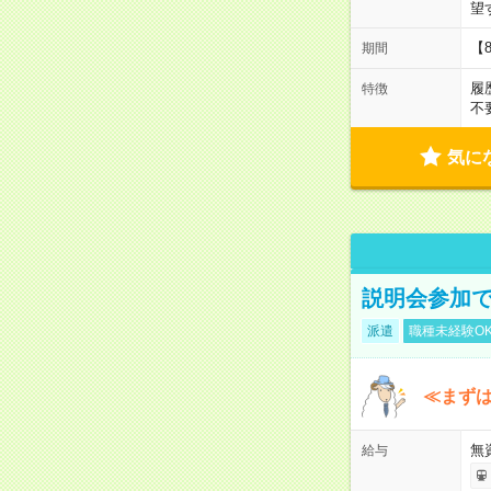
望
【
期間
履
特徴
不
気に
説明会参加で
派遣
職種未経験O
≪まずは
無
給与