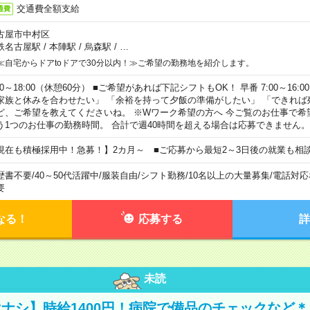
交通費全額支給
通費
古屋市中村区
鉄名古屋駅
/
本陣駅
/
烏森駅
/
…
≪自宅からドアtoドアで30分以内！≫ご希望の勤務地を紹介します。
00～18:00（休憩60分） ■ご希望があれば下記シフトもOK！ 早番 7:00～16:00 遅
家族と休みを合わせたい」 「余裕を持って夕飯の準備がしたい」 「できれば
ど、ご希望を教えてくださいね。 ※Wワーク希望の方へ 今ご覧のお仕事で希
う1つのお仕事の勤務時間。 合計で週40時間を超える場合は応募できません。
現在も積極採用中！急募！】2カ月～ ■ご応募から最短2～3日後の就業も相
歴書不要
/
40～50代活躍中
/
服装自由
/
シフト勤務
/
10名以上の大量募集
/
電話対応
要
なる！
応募する
詳
未読
ナシ】時給1400円！病院で備品のチェックなど＊