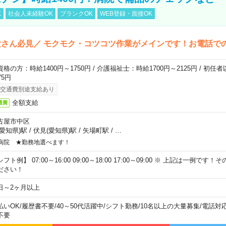
K
社会人未経験OK
ブランクOK
WEB登録・面接OK
さん必見／ モクモク・コツコツ作業がメインです！お電話で
資格の方：時給1400円～1750円 / 介護福祉士：時給1700円～2125円 / 初任
75円
交通費別途支給あり
全額支給
通費
古屋市中区
(愛知県)駅
/
伏見(愛知県)駅
/
矢場町駅
/
…
病院 ★勤務地選べます！
フト例】 07:00～16:00 09:00～18:00 17:00～09:00 ※ 上記は一例で
ださい！
日～2ヶ月以上
払いOK
/
履歴書不要
/
40～50代活躍中
/
シフト勤務
/
10名以上の大量募集
/
電話対
不要