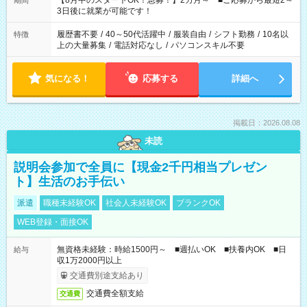
【8月中のスタートOK！急募！】2カ月～ ■ご応募から最短2～
期間
ね。 ※Wワーク希望の方へ 今ご覧のお仕事で希望する勤務時間
3日後に就業が可能です！
と、もう1つのお仕事の勤務時間。 合計で週40時間を超える場
合は応募できません。
履歴書不要
/
40～50代活躍中
/
服装自由
/
シフト勤務
/
10名以
特徴
上の大量募集
/
電話対応なし
/
パソコンスキル不要
気になる！
応募する
詳細へ
掲載日：2026.08.08
未読
説明会参加で全員に【現金2千円相当プレゼン
ト】生活のお手伝い
派遣
職種未経験OK
社会人未経験OK
ブランクOK
WEB登録・面接OK
無資格未経験：時給1500円～ ■週払いOK ■扶養内OK ■日
給与
収1万2000円以上
交通費別途支給あり
交通費全額支給
交通費