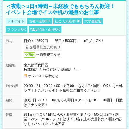
＜夜勤＞1日4時間～未経験でももちろん歓迎！
イベント会場でイスや机の運搬のお仕事
アルバイト
職種未経験OK
社会人未経験OK
大学生歓迎
ブランクOK
WEB登録・面接OK
日給：12500円～ 半日：5000円～ ■日払いOK！
給与
交通費別途支給あり
交通費規定支給
交通費
東京都千代田区
勤務地
秋葉原駅
/
神保町駅
/
麹町駅
/
…
オフィス・学校など
20:00～24：00 22：00～翌7:00 …など1日4時間～OK！ その他
勤務時間
シフトもございます！ お気軽にご相談ください！
激短1日～OK！ ■もちろん即日スタートもOK！ ■曜日・日数
期間
はアナタ次第！
週1日からOK
/
日払いOK
/
履歴書不要
/
40～50代活躍中
/
副
特徴
業・WワークOK
/
シフト勤務
/
10名以上の大量募集
/
電話対応
なし
/
パソコンスキル不要