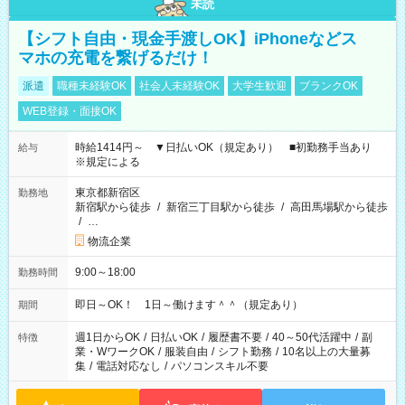
未読
【シフト自由・現金手渡しOK】iPhoneなどス
マホの充電を繋げるだけ！
派遣
職種未経験OK
社会人未経験OK
大学生歓迎
ブランクOK
WEB登録・面接OK
時給1414円～ ▼日払いOK（規定あり） ■初勤務手当あり
給与
※規定による
東京都新宿区
勤務地
新宿駅から徒歩
/
新宿三丁目駅から徒歩
/
高田馬場駅から徒歩
/
…
物流企業
9:00～18:00
勤務時間
即日～OK！ 1日～働けます＾＾（規定あり）
期間
週1日からOK
/
日払いOK
/
履歴書不要
/
40～50代活躍中
/
副
特徴
業・WワークOK
/
服装自由
/
シフト勤務
/
10名以上の大量募
集
/
電話対応なし
/
パソコンスキル不要