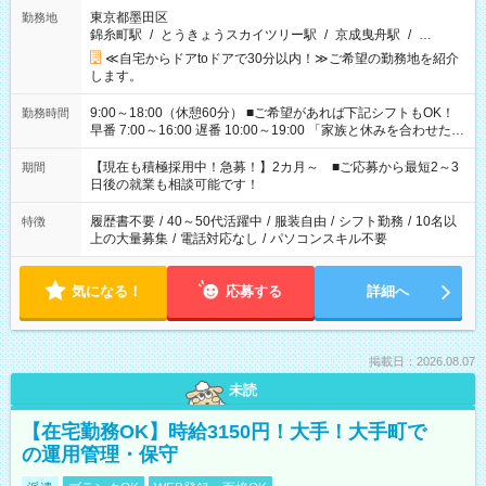
東京都墨田区
勤務地
錦糸町駅
/
とうきょうスカイツリー駅
/
京成曳舟駅
/
…
≪自宅からドアtoドアで30分以内！≫ご希望の勤務地を紹介
します。
9:00～18:00（休憩60分） ■ご希望があれば下記シフトもOK！
勤務時間
早番 7:00～16:00 遅番 10:00～19:00 「家族と休みを合わせた
い」 「余裕を持って夕飯の準備がしたい」 「できれば残業はし
たくない」 など、ご希望を教えてくださいね。 ※Wワーク希望
【現在も積極採用中！急募！】2カ月～ ■ご応募から最短2～3
期間
の方へ 今ご覧のお仕事で希望する勤務時間と、もう1つのお仕事
日後の就業も相談可能です！
の勤務時間。 合計で週40時間を超える場合は応募できません。
履歴書不要
/
40～50代活躍中
/
服装自由
/
シフト勤務
/
10名以
特徴
上の大量募集
/
電話対応なし
/
パソコンスキル不要
気になる！
応募する
詳細へ
掲載日：2026.08.07
未読
【在宅勤務OK】時給3150円！大手！大手町で
の運用管理・保守