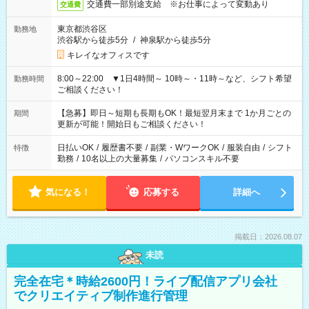
交通費一部別途支給 ※お仕事によって変動あり
交通費
東京都渋谷区
勤務地
渋谷駅から徒歩5分
/
神泉駅から徒歩5分
キレイなオフィスです
8:00～22:00 ▼1日4時間～ 10時～・11時～など、シフト希望
勤務時間
ご相談ください！
【急募】即日～短期も長期もOK！最短翌月末まで 1か月ごとの
期間
更新が可能！開始日もご相談ください！
日払いOK
/
履歴書不要
/
副業・WワークOK
/
服装自由
/
シフト
特徴
勤務
/
10名以上の大量募集
/
パソコンスキル不要
気になる！
応募する
詳細へ
掲載日：2026.08.07
未読
完全在宅＊時給2600円！ライブ配信アプリ会社
でクリエイティブ制作進行管理