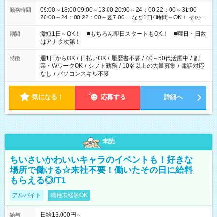
09:00～18:00 09:00～13:00 20:00～24：00 22：00～31:00
勤務時間
20:00～24：00 22：00～翌7:00 …など1日4時間～OK！ その他
シフトもございます！ お気軽にご相談ください！
激短1日～OK！ ■もちろん即日スタートもOK！ ■曜日・日数
期間
はアナタ次第！
週1日からOK
/
日払いOK
/
履歴書不要
/
40～50代活躍中
/
副
特徴
業・WワークOK
/
シフト勤務
/
10名以上の大量募集
/
電話対応
なし
/
パソコンスキル不要
気になる！
応募する
詳細へ
未読
ちいさいかわいいキャラのイベントも！好きな
場所で働ける☆来社不要！働いたその日に給料
もらえる◎/T1
アルバイト
職種未経験OK
日給13,000円～
給与