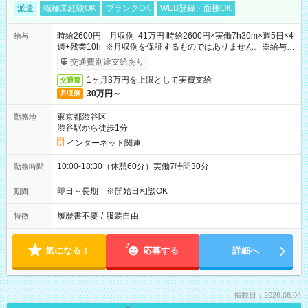
派遣
職種未経験OK
ブランクOK
WEB登録・面接OK
時給2600円 月収例 41万円 時給2600円×実働7h30m×週5日×4
給与
週+残業10h ※月収例を保証するものではありません。※給与即
受取りサービス利用可（利用条件有）
交通費別途支給あり
1ヶ月3万円を上限として実費支給
交通費
30万円～
月収例
東京都渋谷区
勤務地
渋谷駅から徒歩1分
インターネット関連
10:00-18:30（休憩60分）実働7時間30分
勤務時間
即日～長期 ※開始日相談OK
期間
履歴書不要
/
服装自由
特徴
気になる！
応募する
詳細へ
掲載日：2026.08.04