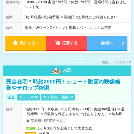
10:00～20:00 実働7.5時間／休憩1.5時間 営業時間に合わせた
勤務時間
シフト制
3か月程度の短期予定 ※開始日はお気軽にご相談ください
期間
副業・WワークOK
/
シフト勤務
/
パソコンスキル不要
特徴
気になる！
応募する
詳細へ
掲載日：2026.08.08
未読
完全在宅＊時給2000円！ショート動画の映像編
集やテロップ確認
派遣
ブランクOK
WEB登録・面接OK
時給2000円 月収例 33万円 時給2000円×実働8h×週5日×4週
給与
+残業5h ※月収例を保証するものではありません。※給与即受
取りサービス利用可（利用条件有）
交通費別途支給あり
1ヶ月3万円を上限として実費支給
交通費