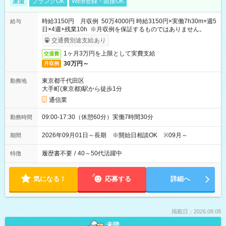
派遣
ブランクOK
WEB登録・面接OK
時給3150円 月収例 50万4000円 時給3150円×実働7h30m×週5
給与
日×4週+残業10h ※月収例を保証するものではありません。
交通費別途支給あり
1ヶ月3万円を上限として実費支給
交通費
30万円～
月収例
東京都千代田区
勤務地
大手町(東京都)駅から徒歩1分
通信業
09:00-17:30（休憩60分）実働7時間30分
勤務時間
2026年09月01日～長期 ※開始日相談OK ※09月～
期間
履歴書不要
/
40～50代活躍中
特徴
気になる！
応募する
詳細へ
掲載日：2026.08.08
未読