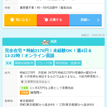
履歴書不要
/
40～50代活躍中
/
服装自由
特徴
気になる！
応募する
詳細へ
掲載日：2026.08.08
未読
完全在宅＊時給2170円！未経験OK！週4日＆
13-22時！オンライン面談
派遣
職種未経験OK
ブランクOK
WEB登録・面接OK
時給2170円 月収例 34万円 時給2170円×実働8h×週5日×4
給与
週 ※月収例を保証するものではありません。※給与即受取りサ
ービス利用可（利用条件有）
交通費別途支給あり
1ヶ月3万円を上限として実費支給
交通費
30万円～
月収例
東京都港区
勤務地
田町(東京都)駅から徒歩4分
/
三田(東京都)駅から徒歩6分