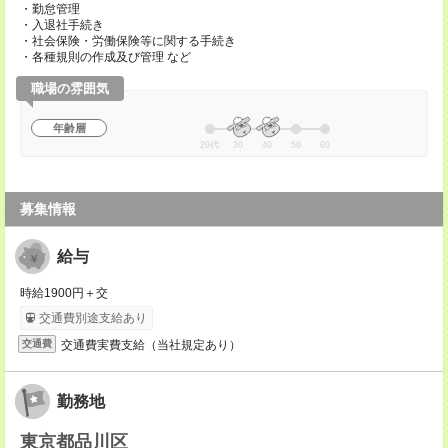
・勤怠管理
・入退社手続き
・社会保険・労働保険等に関する手続き
・各種規則の作成及び管理 など
職場の雰囲気
年齢層
20代
30
40
50
60
募集情報
給与
時給1900円＋交
交通費別途支給あり
交通費実費支給（当社規定あり）
交通費
勤務地
東京都品川区