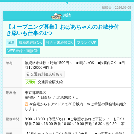
掲載日：2026.08.08
未読
【オープニング募集】おばあちゃんのお散歩付
き添いも仕事の1つ
派遣
職種未経験OK
社会人未経験OK
ブランクOK
WEB登録・面接OK
無資格未経験：時給1500円～ ■週払いOK ■扶養内OK ■日
給与
収1万2000円以上
交通費別途支給あり
交通費全額支給
交通費
東京都豊島区
勤務地
巣鴨駅
/
目白駅
/
北池袋駅
/
…
≪自宅からドアtoドアで30分以内！≫ご希望の勤務地を紹介
します。
9:00～18:00（休憩60分） ■ご希望があれば下記シフトもOK！
勤務時間
早番 7:00～16:00 遅番 10:00～19:00 夜勤 16:30～翌9:30 「家族
と休みを合わせたい」 「余裕を持って夕飯の準備がしたい」
「できれば残業はしたくない」 など、ご希望を教えてください