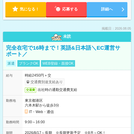
気になる！
応募する
詳細へ
掲載日：2026.08.05
未読
完全在宅で16時まで！英語&日本語＼EC運営サ
ポート／
派遣
ブランクOK
WEB登録・面接OK
時給2450円＋交
給与
交通費別途支給あり
出社時の通勤交通費支給
交通費
東京都港区
勤務地
六本木駅から徒歩3分
IT・Web・通信
9:00～16:00
勤務時間
2026/8/17～長期 ※長期更新予定 ※8月～OK！
期間