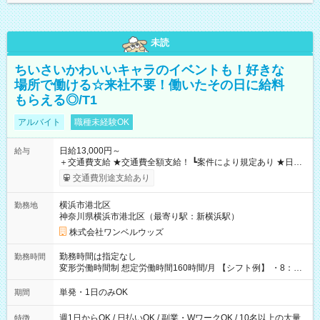
未読
ちいさいかわいいキャラのイベントも！好きな
場所で働ける☆来社不要！働いたその日に給料
もらえる◎/T1
アルバイト
職種未経験OK
日給13,000円～
給与
＋交通費支給 ★交通費全額支給！ ┗案件により規定あり ★日払
いOK！（規定あり） ┗働いたその日に現金GET♪ お仕事後はコ
交通費別途支給あり
ンビニATMから 日払い分を引き落とせます！ 【試用期間】試
用期間なし
横浜市港北区
勤務地
神奈川県横浜市港北区（最寄り駅：新横浜駅）
株式会社ワンベルウッズ
勤務時間は指定なし
勤務時間
変形労働時間制 想定労働時間160時間/月 【シフト例】 ・8：00
～21：00
単発・1日のみOK
期間
週1日からOK / 日払いOK / 副業・WワークOK / 10名以上の大量
特徴