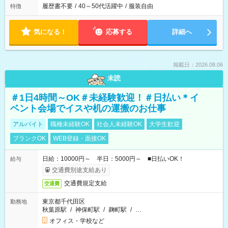
履歴書不要
/
40～50代活躍中
/
服装自由
特徴
気になる！
応募する
詳細へ
掲載日：2026.08.06
未読
＃1日4時間～OK＃未経験歓迎！＃日払い＊イ
ベント会場でイスや机の運搬のお仕事
アルバイト
職種未経験OK
社会人未経験OK
大学生歓迎
ブランクOK
WEB登録・面接OK
日給：10000円～ 半日：5000円～ ■日払いOK！
給与
交通費別途支給あり
交通費規定支給
交通費
東京都千代田区
勤務地
秋葉原駅
/
神保町駅
/
麹町駅
/
…
オフィス・学校など