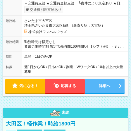
＋交通費支給 ★交通費全額支給！ ┗案件により規定あり ★日払
いOK！（規定あり） ┗働いたその日に現金GET♪ お仕事後はコ
交通費別途支給あり
ンビニATMから 日払い分を引き落とせます！ 【試用期間】試
用期間なし
さいたま市大宮区
勤務地
埼玉県さいたま市大宮区錦町（最寄り駅：大宮駅）
株式会社ワンベルウッズ
勤務時間は指定なし
勤務時間
変形労働時間制 想定労働時間160時間/月 【シフト例】 ・8：00
～21：00
単発・1日のみOK
期間
週1日からOK / 日払いOK / 副業・WワークOK / 10名以上の大量
特徴
募集
気になる！
応募する
詳細へ
未読
大田区！軽作業！時給1800円