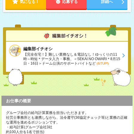
気になる！
応募する
詳細へ
編集部イチオシ
【完全在宅！】難しい業務なし＆電話なし！ゆっくりの11
時～時短＊データ入力・事務、＜SEKAI NO OWARI＊8月15
日・16日＞ドーム公演のサポートバイトなど
(8/7UP!)
お仕事の概要
グループ会社の給与計算業務を担当いただきます。
社労士事務所とも連携しながら、法令遵守(36協定チェック等)と業務の正確
な運用を進めるポジションです。
・給与計算(グループ会社3社
約100人分を1名で担当)