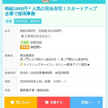
時給1950円＊人気の完全在宅！スタートアップ
企業で採用事務
派遣
WEB登録・面接OK
時給1950円 月収例 312,000円
給与
交通費別途支給あり
全額支給
交通費
30万円～
月収例
東京都港区
勤務地
虎ノ門ヒルズ駅から徒歩2分
/
虎ノ門駅から徒歩8分
ライドシェアサービス／タクシー配車アプリ運営★
09:00～18:00(実働8時間 休憩1時間)
勤務時間
2026年09月上旬～長期 ※9月～！
期間
履歴書不要
/
服装自由
特徴
気になる！
応募する
詳細へ