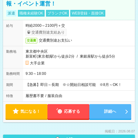
報・イベント運営！
派遣
職種未経験OK
ブランクOK
WEB登録・面接OK
時給2000～2100円＋交
給与
交通費別途支給あり
交通費別途お支払い
交通費
東京都中央区
勤務地
新富町(東京都)駅から徒歩2分
/
東銀座駅から徒歩5分
大手企業
9:30～18:00
勤務時間
【急募】即日～長期 ※☆開始日相談可能 ※8月～OK！
期間
履歴書不要
/
服装自由
特徴
気になる！
応募する
詳細へ
掲載日：2026.08.07