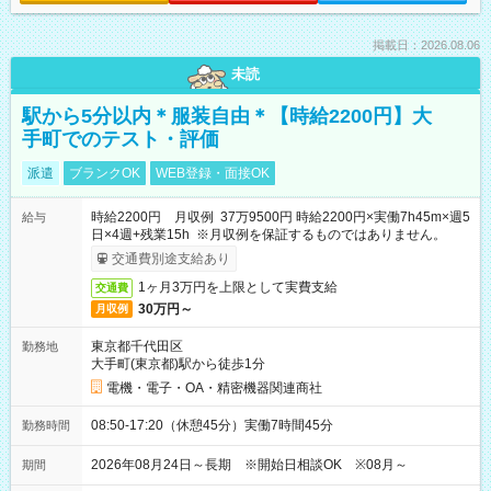
掲載日：2026.08.06
未読
駅から5分以内＊服装自由＊【時給2200円】大
手町でのテスト・評価
派遣
ブランクOK
WEB登録・面接OK
時給2200円 月収例 37万9500円 時給2200円×実働7h45m×週5
給与
日×4週+残業15h ※月収例を保証するものではありません。
交通費別途支給あり
1ヶ月3万円を上限として実費支給
交通費
30万円～
月収例
東京都千代田区
勤務地
大手町(東京都)駅から徒歩1分
電機・電子・OA・精密機器関連商社
08:50-17:20（休憩45分）実働7時間45分
勤務時間
2026年08月24日～長期 ※開始日相談OK ※08月～
期間