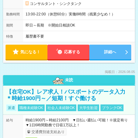
コンサルタント・シンクタンク
13:00-22:00（休憩60分）実働8時間（残業少なめ！）
勤務時間
即日～長期 ※開始日相談OK
期間
履歴書不要
特徴
気になる！
応募する
詳細へ
掲載日：2026.08.05
未読
【在宅OK】レア求人！パスポートのデータ入力
＊時給1900円～／短期！すぐ働ける
派遣
職種未経験OK
社会人未経験OK
大学生歓迎
ブランクOK
時給1900円～時給2100円 ▼日払い週払い可能！※規定有り
給与
▼1日6時間勤務で日収1万以上！
交通費別途支給あり