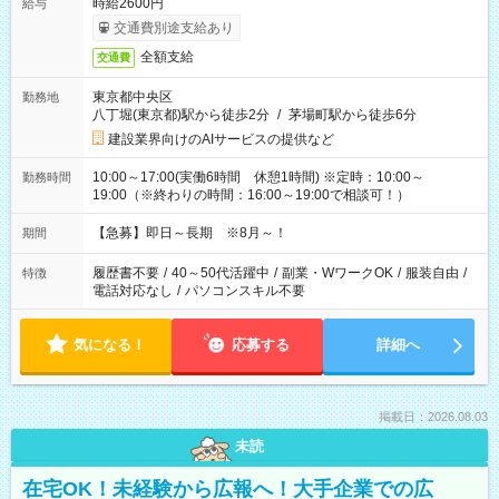
時給2600円
給与
交通費別途支給あり
全額支給
交通費
東京都中央区
勤務地
八丁堀(東京都)駅から徒歩2分
/
茅場町駅から徒歩6分
建設業界向けのAIサービスの提供など
10:00～17:00(実働6時間 休憩1時間) ※定時：10:00～
勤務時間
19:00（※終わりの時間：16:00～19:00で相談可！）
【急募】即日～長期 ※8月～！
期間
履歴書不要
/
40～50代活躍中
/
副業・WワークOK
/
服装自由
/
特徴
電話対応なし
/
パソコンスキル不要
気になる！
応募する
詳細へ
掲載日：2026.08.03
未読
在宅OK！未経験から広報へ！大手企業での広