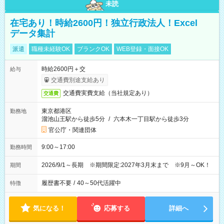
未読
在宅あり！時給2600円！独立行政法人！Excel
データ集計
派遣
職種未経験OK
ブランクOK
WEB登録・面接OK
時給2600円＋交
給与
交通費別途支給あり
交通費実費支給（当社規定あり）
交通費
東京都港区
勤務地
溜池山王駅から徒歩5分
/
六本木一丁目駅から徒歩3分
官公庁・関連団体
9:00～17:00
勤務時間
2026/9/1～長期 ※期間限定:2027年3月末まで ※9月～OK！
期間
履歴書不要
/
40～50代活躍中
特徴
気になる！
応募する
詳細へ