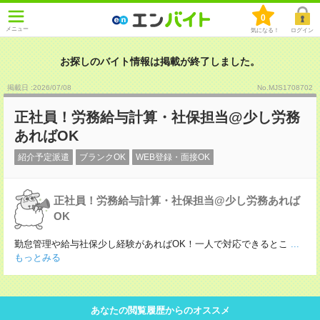
0
メニュー
気になる！
ログイン
お探しのバイト情報は掲載が終了しました。
掲載日 :2026
/
07
/
08
No.MJS1708702
正社員！労務給与計算・社保担当@少し労務
あればOK
紹介予定派遣
ブランクOK
WEB登録・面接OK
正社員！労務給与計算・社保担当@少し労務あれば
OK
勤怠管理や給与社保少し経験があればOK！一人で対応できるとこ
...
もっとみる
あなたの閲覧履歴からのオススメ