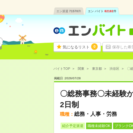
エン派遣
71570
件
エン バイト
82182
件
0
気になるリスト
保存した希
バイトTOP
関東
東京都
渋谷区
〇総
掲載日 :
2026
/
07
/
28
〇総務事務〇未経験
2日制
総務・人事・労務
職種：
紹介予定派遣
職種未経験OK
ブランクO