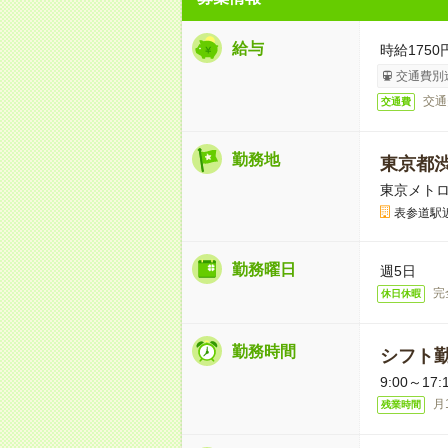
給与
時給1750
交通費別
交通
交通費
勤務地
東京都
東京メトロ
表参道駅
勤務曜日
週5日
完
休日休暇
勤務時間
シフト勤
9:00～17:
月
残業時間