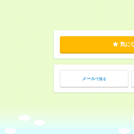
気に
メール
で送る