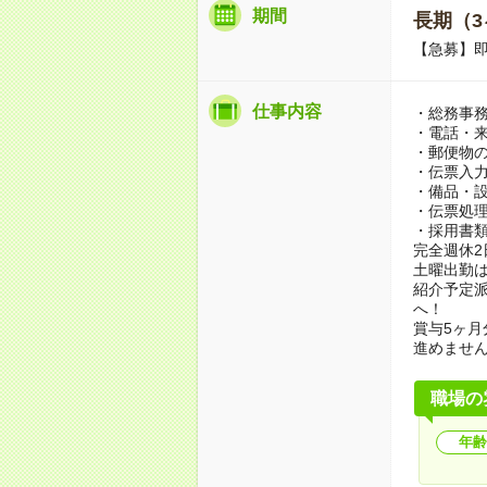
期間
長期（3
【急募】
仕事内容
・総務事
・電話・
・郵便物
・伝票入
・備品・
・伝票処
・採用書
完全週休2
土曜出勤は
紹介予定
へ！
賞与5ヶ月
進めません
職場の
年齢