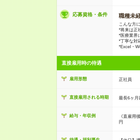
応募資格・条件
職種未経
こんな方に
*将来は正
*医療業界
*丁寧な対
*Excel
直接雇用時の待遇
雇用形態
正社員
直接雇用される時期
最長6ヶ月
給与・年収例
《直雇用後》*
円
待遇・福利厚生