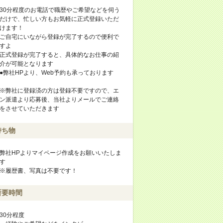
30分程度のお電話で職歴やご希望などを伺う
だけで、忙しい方もお気軽に正式登録いただ
けます！
ご自宅にいながら登録が完了するので便利で
すよ
正式登録が完了すると、具体的なお仕事の紹
介が可能となります
●弊社HPより、Web予約も承っております
※弊社に登録済の方は登録不要ですので、エ
ン派遣より応募後、当社よりメールでご連絡
をさせていただきます
持ち物
弊社HPよりマイページ作成をお願いいたしま
す
※履歴書、写真は不要です！
所要時間
30分程度