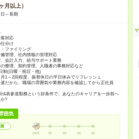
ヶ月以上）
即日～長期
務
来客対応
の仕分け
力・ファイリング
設備管理、社内情報の管理対応
理、会計入力、給与サポート業務
類の整理、契約管理、入職者の事務対応など
日制(日曜・祝日・他)
月1～2回程度、振替休日の平日休みでリフレッシュ
派遣だから、職場の雰囲気や業務内容を確認してから正社員
分&表参道勤務という好条件で、あなたのキャリアを一歩前へ
か?
雰囲気
層
20代
30
40
50
60