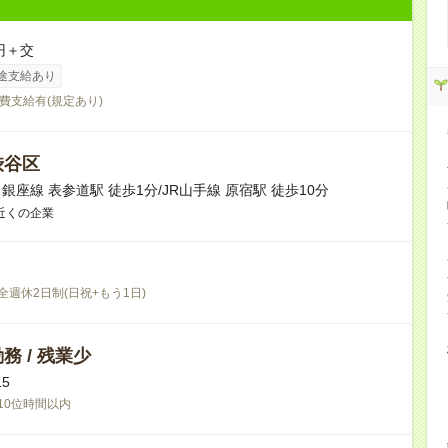
円＋交
途支給あり
費支給有(規定あり)
渋谷区
銀座線 表参道駅 徒歩1分/JR山手線 原宿駅 徒歩10分
近くの企業
全週休2日制(日祝+もう1日)
務 / 残業少
15
10位時間以内