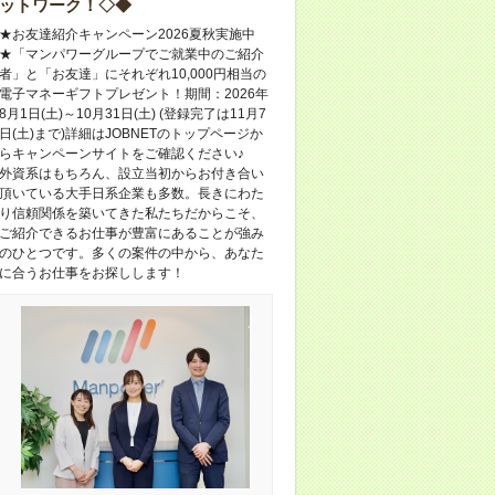
ットワーク！◇◆
★お友達紹介キャンペーン2026夏秋実施中
★「マンパワーグループでご就業中のご紹介
者」と「お友達」にそれぞれ10,000円相当の
電子マネーギフトプレゼント！期間：2026年
8月1日(土)～10月31日(土) (登録完了は11月7
日(土)まで)詳細はJOBNETのトップページか
らキャンペーンサイトをご確認ください♪
外資系はもちろん、設立当初からお付き合い
頂いている大手日系企業も多数。長きにわた
り信頼関係を築いてきた私たちだからこそ、
ご紹介できるお仕事が豊富にあることが強み
のひとつです。多くの案件の中から、あなた
に合うお仕事をお探しします！