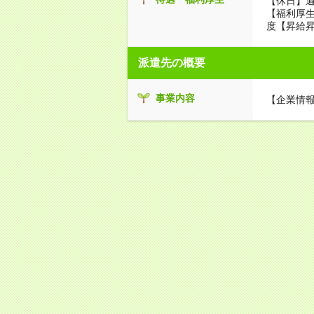
【休日】週
【福利厚
度【昇給昇
派遣先の概要
事業内容
【企業情