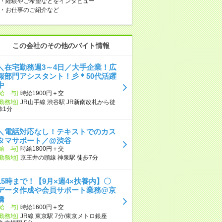
・経験やご希望などをインタビュー
・お仕事のご紹介など
この会社のその他のバイト情報
＼在宅勤務週3～4日／大手企業！広
報部門アシスタント！彡＊50代活躍
中
[給 与]
時給1900円＋交
[勤務地]
JR山手線 渋谷駅 JR新南改札から徒
歩1分
＼電話対応なし！テキストでのカス
タマサポート／@渋谷
[給 与]
時給1800円＋交
[勤務地]
京王井の頭線 神泉駅 徒歩7分
15時まで！【9月×週4×扶養内】〇
データ作成や会員サポート業務@京
橋
[給 与]
時給1600円＋交
[勤務地]
JR線 東京駅 7分/東京メトロ銀座