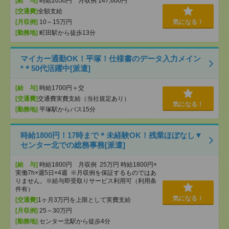
[給 与]
時給2050円 月収例 147,600円
[交通費]
全額支給
[月収例]
10～15万円
気になる！
[勤務地]
町田駅から徒歩13分
マイカー通勤OK！平塚！仕様書のデータ入力メイン
*＊50代活躍中[派遣]
[給 与]
時給1700円＋交
[交通費]
交通費実費支給（当社規定あり）
気になる！
[勤務地]
平塚駅からバス15分
時給1800円！17時まで＊未経験OK！残業ほぼなし▼
センター北での総務事務[派遣]
[給 与]
時給1800円 月収例 25万円 時給1800円×
実働7h×週5日×4週 ※月収例を保証するものではあ
りません。※給与即受取りサービス利用可（利用条
件有）
気になる！
[交通費]
1ヶ月3万円を上限として実費支給
[月収例]
25～30万円
[勤務地]
センター北駅から徒歩4分