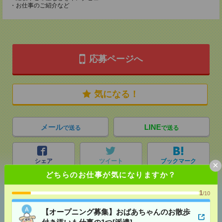
・お仕事のご紹介など
応募ページへ
気になる！
メール
LINE
で送る
で送る
シェア
ツイート
ブックマーク
×
どちらのお仕事が気になりますか？
1
/10
あなたの閲覧履歴からの
おすすめ
【オープニング募集】おばあちゃんのお散歩
付き添いも仕事の1つ[派遣]