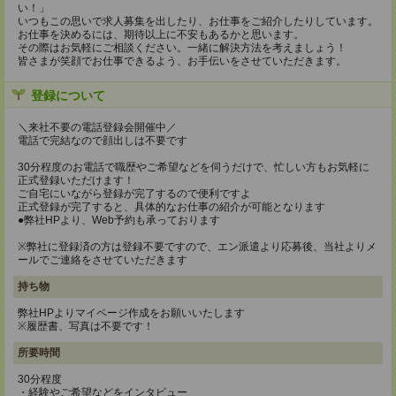
い！」
いつもこの思いで求人募集を出したり、お仕事をご紹介したりしています。
お仕事を決めるには、期待以上に不安もあるかと思います。
その際はお気軽にご相談ください。一緒に解決方法を考えましょう！
皆さまが笑顔でお仕事できるよう、お手伝いをさせていただきます。
登録について
＼来社不要の電話登録会開催中／
電話で完結なので顔出しは不要です
30分程度のお電話で職歴やご希望などを伺うだけで、忙しい方もお気軽に
正式登録いただけます！
ご自宅にいながら登録が完了するので便利ですよ
正式登録が完了すると、具体的なお仕事の紹介が可能となります
●弊社HPより、Web予約も承っております
※弊社に登録済の方は登録不要ですので、エン派遣より応募後、当社よりメ
ールでご連絡をさせていただきます
持ち物
弊社HPよりマイページ作成をお願いいたします
※履歴書、写真は不要です！
所要時間
30分程度
・経験やご希望などをインタビュー