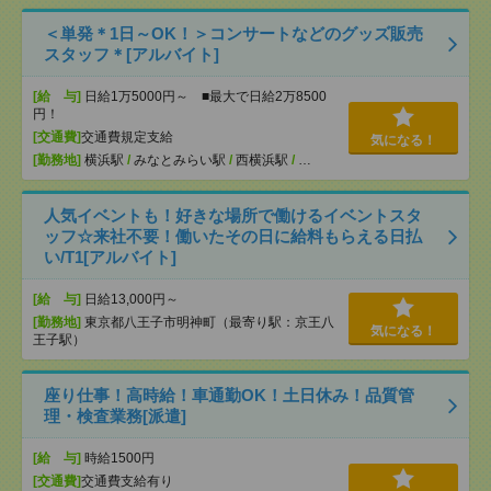
＜単発＊1日～OK！＞コンサートなどのグッズ販売
スタッフ＊[アルバイト]
[給 与]
日給1万5000円～ ■最大で日給2万8500
円！
[交通費]
交通費規定支給
気になる！
[勤務地]
横浜駅
/
みなとみらい駅
/
西横浜駅
/
…
人気イベントも！好きな場所で働けるイベントスタ
ッフ☆来社不要！働いたその日に給料もらえる日払
い/T1[アルバイト]
[給 与]
日給13,000円～
[勤務地]
東京都八王子市明神町（最寄り駅：京王八
気になる！
王子駅）
座り仕事！高時給！車通勤OK！土日休み！品質管
理・検査業務[派遣]
[給 与]
時給1500円
[交通費]
交通費支給有り