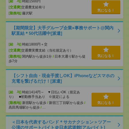
[給 与]
時給1500円
[交通費]
交通費支給有り
気になる！
[勤務地]
藤沢駅
【期間限定】大手グループ企業×事務サポート@関内
駅直結＊50代活躍中[派遣]
[給 与]
時給1800円＋交
[交通費]
交通費実費支給（当社規定あり）
気になる！
[勤務地]
関内駅から徒歩1分
/
日本大通り駅から徒
歩7分
【シフト自由・現金手渡しOK】iPhoneなどスマホの
充電を繋げるだけ！[派遣]
[給 与]
時給1414円～ ▼日払いOK（規定あ
り） ■初勤務手当あり ※規定による
[勤務地]
新宿駅から徒歩
/
新宿三丁目駅から徒歩
/
気になる！
高田馬場駅から徒歩
/
…
＜日本を代表するバンド＊サカナクション＞ツアー
公演のサポートバイト＠日本武道館[アルバイト]