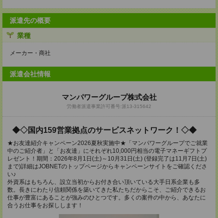
派遣先の概要
業種
メーカー・商社
派遣会社情報
マンパワーグループ株式会社
労働者派遣事業許可番号:派13-315642
◆◇国内159営業拠点のサービスネットワーク！◇◆
★お友達紹介キャンペーン2026夏秋実施中★「マンパワーグループでご就業
中のご紹介者」と「お友達」にそれぞれ10,000円相当の電子マネーギフトプ
レゼント！期間：2026年8月1日(土)～10月31日(土) (登録完了は11月7日(土)
まで)詳細はJOBNETのトップページからキャンペーンサイトをご確認くださ
い♪
外資系はもちろん、設立当初からお付き合い頂いている大手日系企業も多
数。長きにわたり信頼関係を築いてきた私たちだからこそ、ご紹介できるお
仕事が豊富にあることが強みのひとつです。多くの案件の中から、あなたに
合うお仕事をお探しします！