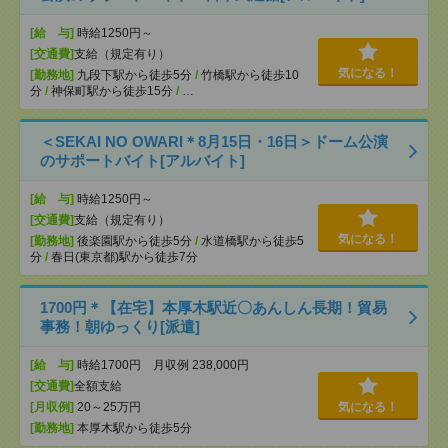
[給 与]
時給1250円～
[交通費]
支給（規定有り）
気になる！
[勤務地]
九段下駅から徒歩5分
/
竹橋駅から徒歩10
分
/
神保町駅から徒歩15分
/
…
＜SEKAI NO OWARI＊8月15日・16日＞ドーム公演
のサポートバイト[アルバイト]
[給 与]
時給1250円～
[交通費]
支給（規定有り）
気になる！
[勤務地]
後楽園駅から徒歩5分
/
水道橋駅から徒歩5
分
/
春日(東京都)駅から徒歩7分
1700円＊【在宅】本厚木駅近〇あんしん長期！貿易
事務！朝ゆっくり[派遣]
[給 与]
時給1700円 月収例 238,000円
[交通費]
全額支給
[月収例]
20～25万円
気になる！
[勤務地]
本厚木駅から徒歩5分