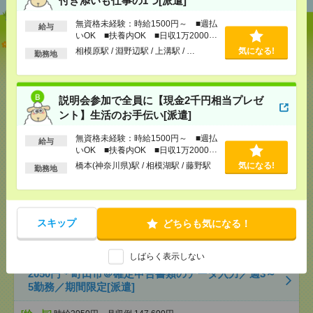
無資格未経験：時給1500円～ ■週払
給与
いOK ■扶養内OK ■日収1万2000円
【オープニング募集】おばあちゃんのお散歩付き添
以上
相模原駅 / 淵野辺駅 / 上溝駅 / …
気になる!
いも仕事の1つ[派遣]
勤務地
[給 与]
無資格未経験：時給1500円～ ■週払い
OK ■扶養内OK ■日収1万2000円以上
説明会参加で全員に【現金2千円相当プレゼ
[交通費]
交通費全額支給
気になる！
ント】生活のお手伝い[派遣]
[勤務地]
相模原駅
/
淵野辺駅
/
上溝駅
/
…
無資格未経験：時給1500円～ ■週払
給与
いOK ■扶養内OK ■日収1万2000円
説明会参加で全員に【現金2千円相当プレゼント】生
以上
橋本(神奈川県)駅 / 相模湖駅 / 藤野駅
気になる!
勤務地
活のお手伝い[派遣]
[給 与]
無資格未経験：時給1500円～ ■週払い
OK ■扶養内OK ■日収1万2000円以上
スキップ
どちらも気になる！
[交通費]
交通費全額支給
気になる！
[勤務地]
橋本(神奈川県)駅
/
相模湖駅
/
藤野駅
しばらく表示しない
2050円＊町田市＠確定申告書類のデータ入力／週3～
5勤務／期間限定[派遣]