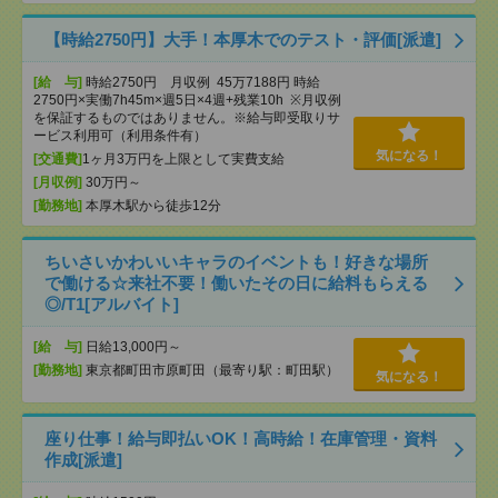
【時給2750円】大手！本厚木でのテスト・評価[派遣]
[給 与]
時給2750円 月収例 45万7188円 時給
2750円×実働7h45m×週5日×4週+残業10h ※月収例
を保証するものではありません。※給与即受取りサ
ービス利用可（利用条件有）
気になる！
[交通費]
1ヶ月3万円を上限として実費支給
[月収例]
30万円～
[勤務地]
本厚木駅から徒歩12分
ちいさいかわいいキャラのイベントも！好きな場所
で働ける☆来社不要！働いたその日に給料もらえる
◎/T1[アルバイト]
[給 与]
日給13,000円～
[勤務地]
東京都町田市原町田（最寄り駅：町田駅）
気になる！
座り仕事！給与即払いOK！高時給！在庫管理・資料
作成[派遣]