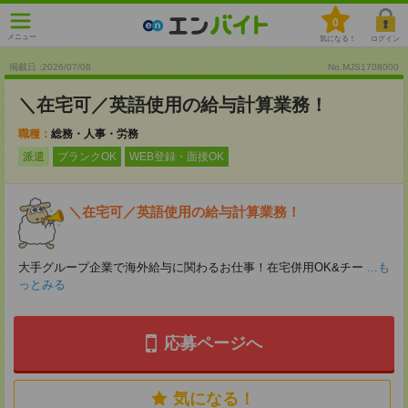
0
メニュー
気になる！
ログイン
掲載日 :2026
/
07
/
08
No.MJS1708000
＼在宅可／英語使用の給与計算業務！
職種：
総務・人事・労務
派遣
ブランクOK
WEB登録・面接OK
＼在宅可／英語使用の給与計算業務！
大手グループ企業で海外給与に関わるお仕事！在宅併用OK&チー
...も
っとみる
応募ページへ
気になる！