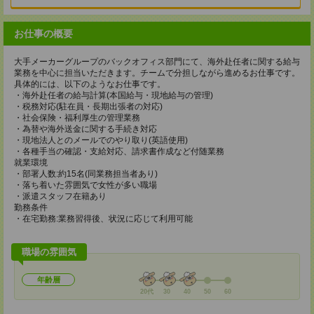
お仕事の概要
大手メーカーグループのバックオフィス部門にて、海外赴任者に関する給与
業務を中心に担当いただきます。チームで分担しながら進めるお仕事です。
具体的には、以下のようなお仕事です。
・海外赴任者の給与計算(本国給与・現地給与の管理)
・税務対応(駐在員・長期出張者の対応)
・社会保険・福利厚生の管理業務
・為替や海外送金に関する手続き対応
・現地法人とのメールでのやり取り(英語使用)
・各種手当の確認・支給対応、請求書作成など付随業務
就業環境
・部署人数:約15名(同業務担当者あり)
・落ち着いた雰囲気で女性が多い職場
・派遣スタッフ在籍あり
勤務条件
・在宅勤務:業務習得後、状況に応じて利用可能
職場の雰囲気
年齢層
20代
30
40
50
60