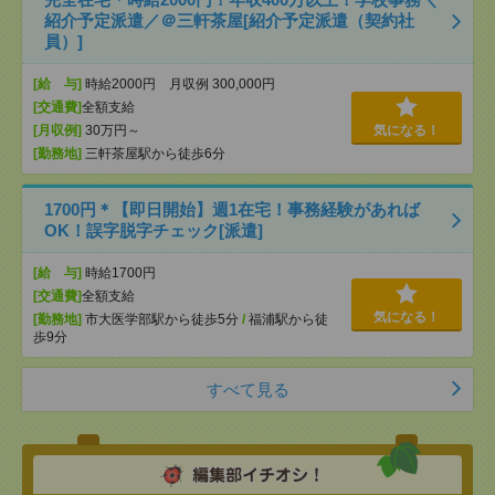
紹介予定派遣／＠三軒茶屋[紹介予定派遣（契約社
員）]
[給 与]
時給2000円 月収例 300,000円
[交通費]
全額支給
[月収例]
30万円～
気になる！
[勤務地]
三軒茶屋駅から徒歩6分
1700円＊【即日開始】週1在宅！事務経験があれば
OK！誤字脱字チェック[派遣]
[給 与]
時給1700円
[交通費]
全額支給
気になる！
[勤務地]
市大医学部駅から徒歩5分
/
福浦駅から徒
歩9分
すべて見る