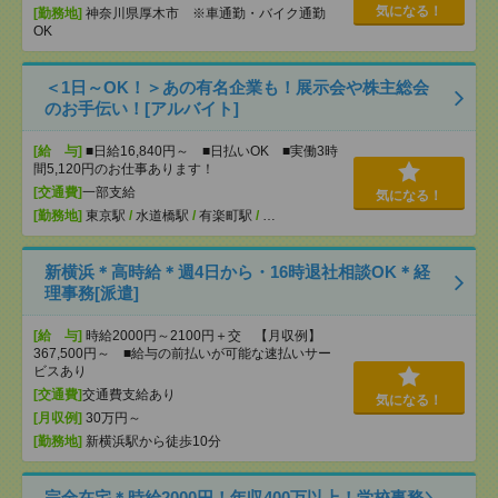
気になる！
[勤務地]
神奈川県厚木市 ※車通勤・バイク通勤
OK
＜1日～OK！＞あの有名企業も！展示会や株主総会
のお手伝い！[アルバイト]
[給 与]
■日給16,840円～ ■日払いOK ■実働3時
間5,120円のお仕事あります！
[交通費]
一部支給
気になる！
[勤務地]
東京駅
/
水道橋駅
/
有楽町駅
/
…
新横浜＊高時給＊週4日から・16時退社相談OK＊経
理事務[派遣]
[給 与]
時給2000円～2100円＋交 【月収例】
367,500円～ ■給与の前払いが可能な速払いサー
ビスあり
[交通費]
交通費支給あり
気になる！
[月収例]
30万円～
[勤務地]
新横浜駅から徒歩10分
完全在宅＊時給2000円！年収400万以上！学校事務＼