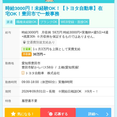
時給3000円！未経験OK！【トヨタ自動車】在
宅OK！豊田市で一般事務
派遣
職種未経験OK
ブランクOK
WEB登録・面接OK
時給3000円 月収例 59万円 時給3000円×実働8h×週5日×4週
給与
+残業30h ※月収例を保証するものではありません。
交通費別途支給あり
1ヶ月3万円を上限として実費支給
交通費
30万円～
月収例
愛知県豊田市
勤務地
豊田市駅からバス58分
/
土橋(愛知県)駅
トヨタ自動車 株式会社
09:00-18:00（休憩60分）実働8時間
勤務時間
2026年09月01日～長期 ※開始日相談OK ※9月～！
期間
履歴書不要
特徴
気になる！
応募する
詳細へ