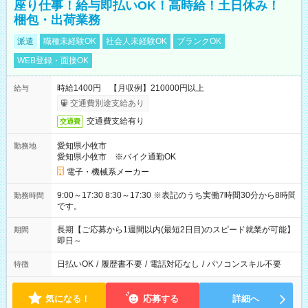
座り仕事！給与即払いOK！高時給！土日休み！
梱包・出荷業務
派遣
職種未経験OK
社会人未経験OK
ブランクOK
WEB登録・面接OK
時給1400円 【月収例】210000円以上
給与
交通費別途支給あり
交通費支給有り
交通費
愛知県小牧市
勤務地
愛知県小牧市 ※バイク通勤OK
電子・機械系メーカー
9:00～17:30 8:30～17:30 ※表記のうち実働7時間30分から8時間
勤務時間
です。
長期【ご応募から1週間以内(最短2日目)のスピード就業が可能】
期間
即日～
日払いOK
/
履歴書不要
/
電話対応なし
/
パソコンスキル不要
特徴
気になる！
応募する
詳細へ