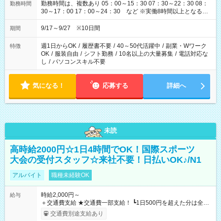
勤務時間は、複数あり 05：00～15：30 07：30～22：30 08：
勤務時間
30～17：00 17：00～24：30 など ※実働8時間以上となる勤
務もあります。 【休憩】60分+他休憩あり 交替で取得します。
安全面に配慮しこまめな休憩があります。
9/17～9/27 ※10日間
期間
週1日からOK
/
履歴書不要
/
40～50代活躍中
/
副業・Wワーク
特徴
OK
/
服装自由
/
シフト勤務
/
10名以上の大量募集
/
電話対応な
し
/
パソコンスキル不要
気になる！
応募する
詳細へ
未読
高時給2000円☆1日4時間でOK！国際スポーツ
大会の受付スタッフ☆来社不要！日払いOK♪/N1
アルバイト
職種未経験OK
時給2,000円～
給与
＋交通費支給 ★交通費一部支給！ ┗1日500円を超えた分は全額
支給！ ※往復500円以内の方は自己負担となります ★日払い
交通費別途支給あり
OK！（規定あり） ┗働いたその日に現金GET♪ お仕事後はコン