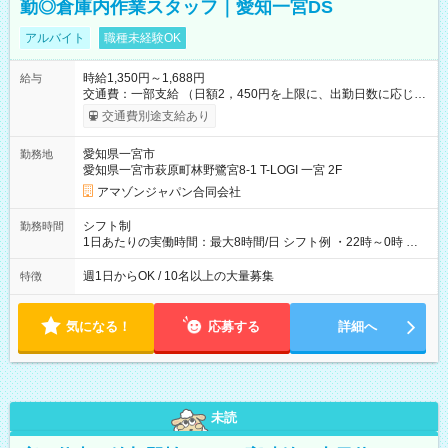
勤◎倉庫内作業スタッフ｜愛知一宮DS
アルバイト
職種未経験OK
時給1,350円～1,688円
給与
交通費：一部支給 （日額2，450円を上限に、出勤日数に応じて
実費支給） ※22:00～翌5:00までは時給25%UP！ ■給与前払い
交通費別途支給あり
制度あり ※前払い額の上限あり、手数料無料（Amazon負担）
そのほか所定の条件が適用されます 【試用期間】試用期間なし
愛知県一宮市
勤務地
愛知県一宮市萩原町林野鷺宮8-1 T-LOGI 一宮 2F
アマゾンジャパン合同会社
シフト制
勤務時間
1日あたりの実働時間：最大8時間/日 シフト例 ・22時～0時 入
社後、就業可能シフトをご確認の上、申請してください。
週1日からOK / 10名以上の大量募集
特徴
気になる！
応募する
詳細へ
未読