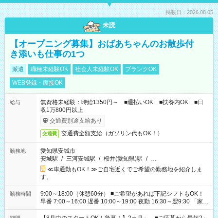
掲載日：2026.08.05
未読
【オープニング募集】おばあちゃんのお散歩付
き添いも仕事の1つ
派遣
職種未経験OK
社会人未経験OK
ブランクOK
WEB登録・面接OK
無資格未経験：時給1350円～ ■週払いOK ■扶養内OK ■日
給与
収1万800円以上
交通費別途支給あり
交通費全額支給（ガソリン代もOK！）
交通費
愛知県安城市
勤務地
安城駅
/
三河安城駅
/
桜井(愛知県)駅
/
…
≪車通勤もOK！≫ご自宅近くでご希望の勤務地を紹介しま
す。
9:00～18:00（休憩60分） ■ご希望があれば下記シフトもOK！
勤務時間
早番 7:00～16:00 遅番 10:00～19:00 夜勤 16:30～翌9:30 「家族
と休みを合わせたい」 「余裕を持って夕飯の準備がしたい」
「できれば残業はしたくない」 など、ご希望を教えてください