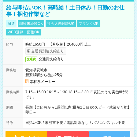
給与即払いOK！高時給！土日休み！日勤のお仕
事！梱包作業など
派遣
職種未経験OK
社会人未経験OK
ブランクOK
WEB登録・面接OK
時給1650円 【月収例】264000円以上
給与
交通費別途支給あり
交通費支給有り
交通費
愛知県安城市
勤務地
新安城駅から徒歩25分
素材系メーカー
7:15～16:00 16:15～1:30 18:15～3:30 ※表記のうち実働8時間
勤務時間
です。
長期【ご応募から1週間以内(最短2日目)のスピード就業が可能】
期間
即日～
日払いOK
/
履歴書不要
/
電話対応なし
/
パソコンスキル不要
特徴