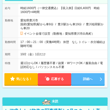
時給1600円（一律交通費込）【収入例】日給6,400円 時給
給与
1600円×4時間
愛知県豊川市
勤務地
国府(愛知県)駅から車9分
/
豊川駅から車19分
/
豊川稲荷駅か
ら車20
イベント会場で設営（勤務地：愛知県豊川市白鳥町）
17：00～21：00（実働4時間） 休憩 なし トイレ・水分補給は
勤務時間
随時可能
10/2（金）1日だけ
期間
週1日からOK
/
履歴書不要
/
副業・WワークOK
/
服装自由
/
電
特徴
話対応なし
/
パソコンスキル不要
気になる！
応募する
詳細へ
未読