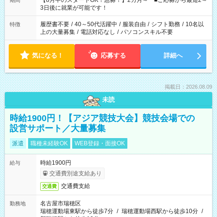
【8月中のスタートOK！急募！】2カ月～ ■ご応募から最短2～
期間
ね。 ※Wワーク希望の方へ 今ご覧のお仕事で希望する勤務時間
3日後に就業が可能です！
と、もう1つのお仕事の勤務時間。 合計で週40時間を超える場
合は応募できません。
履歴書不要
/
40～50代活躍中
/
服装自由
/
シフト勤務
/
10名以
特徴
上の大量募集
/
電話対応なし
/
パソコンスキル不要
気になる！
応募する
詳細へ
掲載日：2026.08.09
未読
時給1900円！【アジア競技大会】競技会場での
設営サポート／大量募集
派遣
職種未経験OK
WEB登録・面接OK
時給1900円
給与
交通費別途支給あり
交通費支給
交通費
名古屋市瑞穂区
勤務地
瑞穂運動場東駅から徒歩7分
/
瑞穂運動場西駅から徒歩10分
/