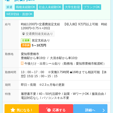
派遣
職種未経験OK
社会人未経験OK
大学生歓迎
ブランクOK
WEB登録・面接OK
時給1200円+交通費規定支給 【収入例】9万円以上可能 時給
給与
1200円×3.75ｈ×20日
交通費別途支給あり
規定支給あり
交通費
5～10万円
月収例
愛知県豊橋市
勤務地
豊橋駅から車19分
/
大清水駅から車10分
午後だけ・出荷シール貼り（勤務地：愛知県豊橋市船渡町）
13：00～17：00 ※実働3.75時間 ◆16時までも相談可能 【休
勤務時間
憩】15分 15：00～15：15
即日～長期 ※2.3ヵ月毎の更新
期間
履歴書不要
/
40～50代活躍中
/
副業・WワークOK
/
服装自由
/
特徴
電話対応なし
/
パソコンスキル不要
気になる！
応募する
詳細へ