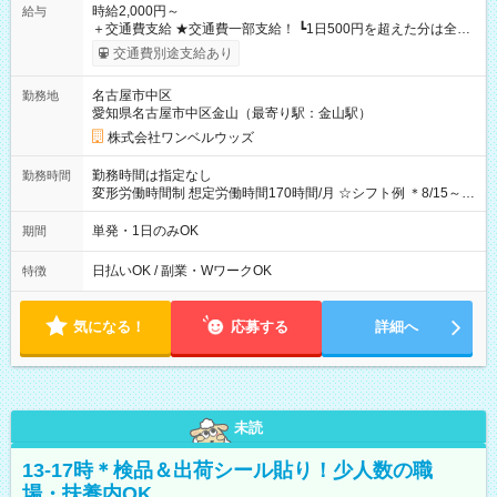
時給2,000円～
給与
＋交通費支給 ★交通費一部支給！ ┗1日500円を超えた分は全額
支給！ ※往復500円以内の方は自己負担となります ★日払い
交通費別途支給あり
OK！（規定あり） ┗働いたその日に現金GET♪ お仕事後はコン
ビニATMから 日払い分を引き落とせます！ 【試用期間】試用
名古屋市中区
勤務地
期間なし
愛知県名古屋市中区金山（最寄り駅：金山駅）
株式会社ワンベルウッズ
勤務時間は指定なし
勤務時間
変形労働時間制 想定労働時間170時間/月 ☆シフト例 ＊8/15～
10/26 全日共通 08：00～12：00 17：00～21：00 ＊8/31
～9/19のみ下記シフトもあります！ 12：00～16：00 ＊9/6～
単発・1日のみOK
期間
10/6、10/11～26のみ下記シフトもあります！ 07：00～11：
00
日払いOK / 副業・WワークOK
特徴
気になる！
応募する
詳細へ
未読
13-17時＊検品＆出荷シール貼り！少人数の職
場・扶養内OK