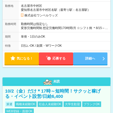
ビニATMから 日払い分を引き落とせます！ 【試用期間】試用
名古屋市中村区
勤務地
期間なし
愛知県名古屋市中村区名駅（最寄り駅：名古屋駅）
株式会社ワンベルウッズ
勤務時間は指定なし
勤務時間
変形労働時間制 想定労働時間170時間/月 ☆シフト例 ＊8/15～
10/26 全日共通 08：00～12：00 17：00～21：00 ＊8/31
～9/19のみ下記シフトもあります！ 12：00～16：00 ＊9/6～
単発・1日のみOK
期間
10/6、10/11～26のみ下記シフトもあります！ 07：00～11：
00
日払いOK / 副業・WワークOK
特徴
気になる！
応募する
詳細へ
未読
10/2（金）だけ＊17時～短時間！サクッと稼げ
る・イベント設営/日給6,400
派遣
職種未経験OK
社会人未経験OK
大学生歓迎
ブランクOK
WEB登録・面接OK