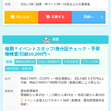
日払いOK / 副業・WワークOK / 10名以上の大量募集
特徴
気になる！
応募する
詳細へ
未読
短期＊イベントスタッフ/身分証チェック・手荷
物検査/日給10,200円～
派遣
職種未経験OK
社会人未経験OK
大学生歓迎
ブランクOK
WEB登録・面接OK
時給1700円～2125円（一律交通費込）【収入例】6.3万円以上
給与
可能 時給1700円×7.5時間×5日間（勤務日数により異なる）
愛知県豊橋市
勤務地
豊橋駅から車15分
/
二川駅から車14分
/
赤岩口駅から車10分
イベント会場入口でサポートStaff（勤務地：愛知県豊橋市岩
田町）