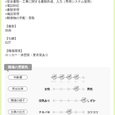
○安全書類・工事に関する書類作成、入力（専用システム使用）
○電話対応
○書類管理
○備品管理
○郵便物の手配・受取
【服装】
自由
【引継】
OJT
【職場環境】
ロッカー・休憩室・更衣室あり
職場の雰囲気
年齢層
20代
30
40
50
60
男女比率
女性
男性
職場の様子
活気あり
しずか
仕事の仕方
テキパキ
コツコツ