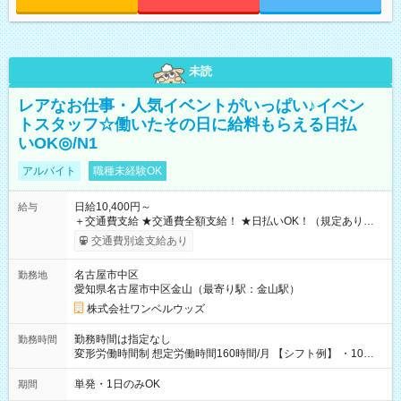
未読
レアなお仕事・人気イベントがいっぱい♪イベン
トスタッフ☆働いたその日に給料もらえる日払
いOK◎/N1
アルバイト
職種未経験OK
日給10,400円～
給与
＋交通費支給 ★交通費全額支給！ ★日払いOK！（規定あり） ┗
働いたその日に現金GET♪ お仕事後はコンビニATMから 日払
交通費別途支給あり
い分を引き落とせます！ 【試用期間】試用期間なし
名古屋市中区
勤務地
愛知県名古屋市中区金山（最寄り駅：金山駅）
株式会社ワンベルウッズ
勤務時間は指定なし
勤務時間
変形労働時間制 想定労働時間160時間/月 【シフト例】 ・10：
00～20：00
単発・1日のみOK
期間