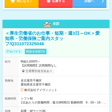
気になる！
応募する
詳細へ
未読
＜厚生労働省のお仕事・短期・週3日～OK＞愛
知県・労働保険ご案内スタッ
フ/Q311072325046
アルバイト
職種未経験OK
時給1,600円～
給与
【試用期間】試用期間なし
交通費別途支給あり
名古屋市千種区
勤務地
愛知県名古屋市千種区
株式会社アイヴィジット
シフト制
勤務時間
1日あたりの実働時間：最大8時間/日 勤務時間 9：00～18：
00(実働8h、休憩1h) 土日祝含む週3日～OK、シフト制 ※もちろ
ん週5日勤務もOK♪ 勤務期間：2026年8月12日～9月9日※リスト
副業・WワークOK
特徴