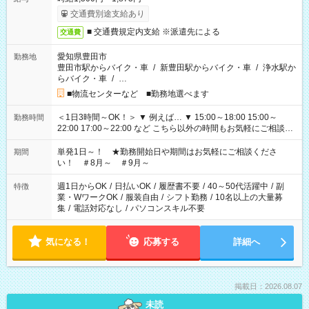
交通費別途支給あり
■ 交通費規定内支給 ※派遣先による
交通費
愛知県豊田市
勤務地
豊田市駅からバイク・車
/
新豊田駅からバイク・車
/
浄水駅か
らバイク・車
/
…
■物流センターなど ■勤務地選べます
＜1日3時間～OK！＞ ▼ 例えば… ▼ 15:00～18:00 15:00～
勤務時間
22:00 17:00～22:00 など こちら以外の時間もお気軽にご相談く
ださい！
単発1日～！ ★勤務開始日や期間はお気軽にご相談くださ
期間
い！ ＃8月～ ＃9月～
週1日からOK
/
日払いOK
/
履歴書不要
/
40～50代活躍中
/
副
特徴
業・WワークOK
/
服装自由
/
シフト勤務
/
10名以上の大量募
集
/
電話対応なし
/
パソコンスキル不要
気になる！
応募する
詳細へ
掲載日：2026.08.07
未読