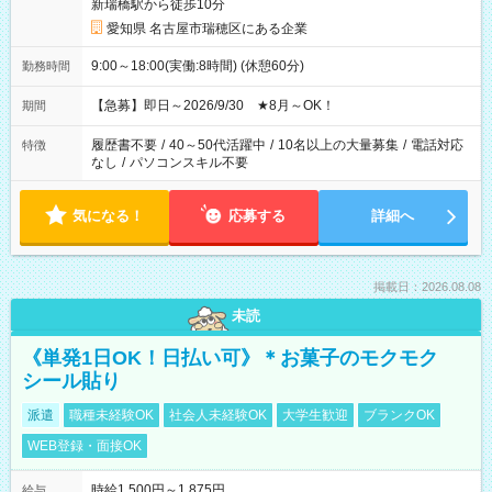
新瑞橋駅から徒歩10分
愛知県 名古屋市瑞穂区にある企業
9:00～18:00(実働:8時間) (休憩60分)
勤務時間
【急募】即日～2026/9/30 ★8月～OK！
期間
履歴書不要
/
40～50代活躍中
/
10名以上の大量募集
/
電話対応
特徴
なし
/
パソコンスキル不要
気になる！
応募する
詳細へ
掲載日：2026.08.08
未読
《単発1日OK！日払い可》＊お菓子のモクモク
シール貼り
派遣
職種未経験OK
社会人未経験OK
大学生歓迎
ブランクOK
WEB登録・面接OK
時給1,500円～1,875円
給与