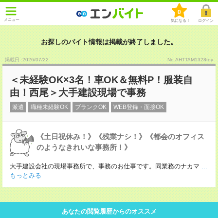
0
メニュー
気になる！
ログイン
お探しのバイト情報は掲載が終了しました。
掲載日 :2026
/
07
/
22
No.AHTTAM1328toy
＜未経験OK×3名！車OK＆無料P！服装自
由！西尾＞大手建設現場で事務
派遣
職種未経験OK
ブランクOK
WEB登録・面接OK
《土日祝休み！》《残業ナシ！》《都会のオフィス
のようなきれいな事務所！》
大手建設会社の現場事務所で、事務のお仕事です。同業務のナカマ
...
もっとみる
あなたの閲覧履歴からのオススメ