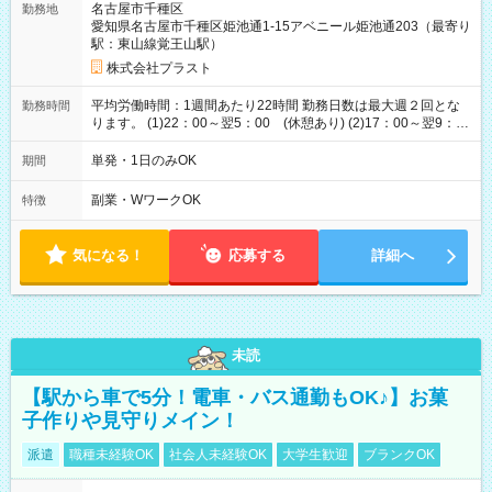
名古屋市千種区
勤務地
愛知県名古屋市千種区姫池通1-15アベニール姫池通203（最寄り
駅：東山線覚王山駅）
株式会社プラスト
平均労働時間：1週間あたり22時間 勤務日数は最大週２回とな
勤務時間
ります。 (1)22：00～翌5：00 (休憩あり) (2)17：00～翌9：
00 (休憩あり) ３６協定提出済 平均労働時間：1週間あたり22
時間 勤務日数は最大週２回となります。 (1)22：00～翌5：00
単発・1日のみOK
期間
(休憩あり) (2)17：00～翌9：00 (休憩あり) ３６協定提出済
副業・WワークOK
特徴
気になる！
応募する
詳細へ
未読
【駅から車で5分！電車・バス通勤もOK♪】お菓
子作りや見守りメイン！
派遣
職種未経験OK
社会人未経験OK
大学生歓迎
ブランクOK