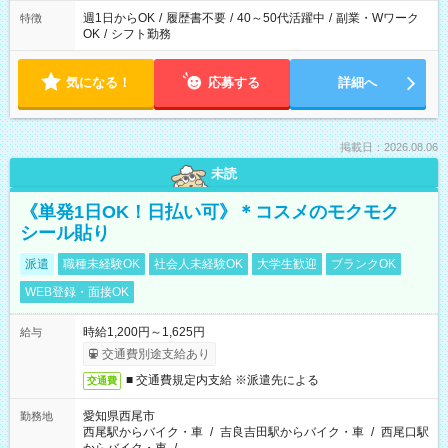
週1日からOK
/
履歴書不要
/
40～50代活躍中
/
副業・Wワーク
特徴
OK
/
シフト勤務
気になる！
応募する
詳細へ
掲載日：2026.08.06
未読
《単発1日OK！日払い可》＊コスメのモクモク
シール貼り
派遣
職種未経験OK
社会人未経験OK
大学生歓迎
ブランクOK
WEB登録・面接OK
時給1,200円～1,625円
給与
交通費別途支給あり
■ 交通費規定内支給 ※派遣先による
交通費
愛知県西尾市
勤務地
西尾駅からバイク・車
/
吉良吉田駅からバイク・車
/
西尾口駅