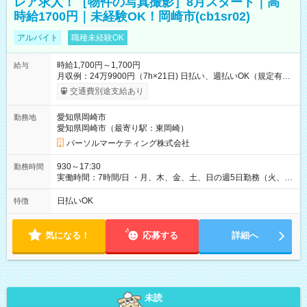
レア求人！［物件の写真撮影］8月スタート｜高
時給1700円｜未経験OK！岡崎市(cb1sr02)
アルバイト
職種未経験OK
時給1,700円～1,700円
給与
月収例：24万9900円（7h×21日) 日払い、週払いOK（規定有
り） 【試用期間】試用期間なし
交通費別途支給あり
愛知県岡崎市
勤務地
愛知県岡崎市（最寄り駅：東岡崎）
パーソルマーケティング株式会社
930～17:30
勤務時間
実働時間：7時間/日 ・月、木、金、土、日の週5日勤務（火、水
は固定休です／夏季、年末年始等、長期休暇有り！） ・ワンシ
フト！ 残業ほぼナシ（0～5h/月）
日払いOK
特徴
気になる！
応募する
詳細へ
未読