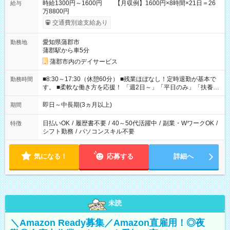
時給1300円～1600円 【月収例】1600円×8時間×21日＝26
給与
万8800円
交通費別途支給あり
愛知県蒲郡市
勤務地
蒲郡駅から車5分
蒲郡市内のデイサービス
■8:30～17:30（休憩60分） ■残業ほぼなし！定時退勤が基本で
勤務時間
す。 ■柔軟な働き方を応援！ 「週2日～」「平日のみ」「扶養内
勤務」など、あなたの生活に合わせた相談が可能。 無理な連勤
もありませんので、自分のペースを大切にしながら、長く安心
即日～中長期(3ヵ月以上)
期間
して働ける環境です。 夕飯の準備や家族との時間もしっかり確
保できるため、主婦（夫）の方も無理なく続けていただけま
日払いOK
/
履歴書不要
/
40～50代活躍中
/
副業・WワークOK
/
特徴
す。
シフト勤務
/
パソコンスキル不要
気になる！
応募する
詳細へ
未読
＼Amazon Ready募集／Amazon直雇用！◎夜