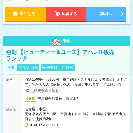
全件完了で業務終了
気になる！
応募する
詳細へ
未読
短期 【ビューティー＆ユース】アパレル販売
ラシック
派遣
ブランクOK
WEB登録・面接OK
時給1500円～1650円 ※ご経験・スキルにより考慮致します ス
給与
マホでかんたんに前払いで給与が受け取れます（※上限、条件
あり）
交通費別途支給あり
交通費全額支給（規定あり）
交通費
名古屋市中区
勤務地
愛知県名古屋市中区 市営地下鉄東山線・名城線 栄駅16番出入
口より徒歩約3分
BEAUTY&YOUTH