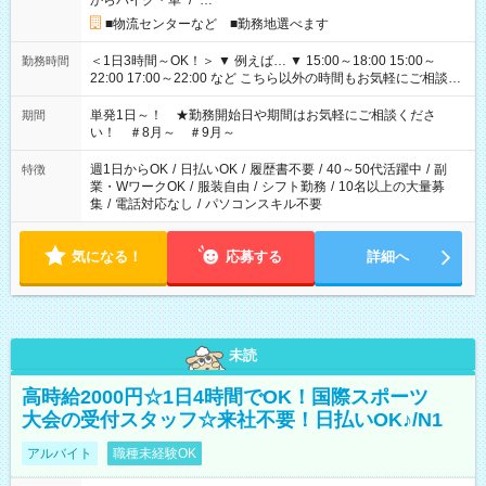
からバイク・車
/
…
■物流センターなど ■勤務地選べます
＜1日3時間～OK！＞ ▼ 例えば… ▼ 15:00～18:00 15:00～
勤務時間
22:00 17:00～22:00 など こちら以外の時間もお気軽にご相談く
ださい！
単発1日～！ ★勤務開始日や期間はお気軽にご相談くださ
期間
い！ ＃8月～ ＃9月～
週1日からOK
/
日払いOK
/
履歴書不要
/
40～50代活躍中
/
副
特徴
業・WワークOK
/
服装自由
/
シフト勤務
/
10名以上の大量募
集
/
電話対応なし
/
パソコンスキル不要
気になる！
応募する
詳細へ
未読
高時給2000円☆1日4時間でOK！国際スポーツ
大会の受付スタッフ☆来社不要！日払いOK♪/N1
アルバイト
職種未経験OK