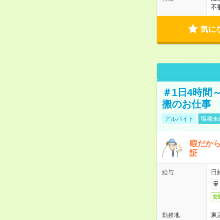
不
気に
＃1日4時間
搬のお仕事
アルバイト
職種未
暇だか
証
日
給与
交
東
勤務地