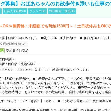
グ募集】おばあちゃんのお散歩付き添いも仕事の
K
社会人未経験OK
ブランクOK
WEB登録・面接OK
～OK≫無資格・未経験でも時給1500円～！土日祝休みもOK
資格未経験：時給1500円～ ■週払いOK ■扶養内OK ■日収1万2000円以上
交通費別途支給あり
交通費全額支給
通費
京都豊島区
鴨駅
/
目白駅
/
北池袋駅
/
…
≪自宅からドアtoドアで30分以内！≫ご希望の勤務地を紹介します。
00～18:00（休憩60分） ■ご希望があれば下記シフトもOK！ 早番 7:00～16:00 遅
勤 16:30～翌9:30 「家族と休みを合わせたい」 「余裕を持って夕飯の準備
業はしたくない」 など、ご希望を教えてくださいね。 ※Wワーク希望の方へ
する勤務時間と、もう1つのお仕事の勤務時間。 合計で週40時間を超える場
8月中のスタートOK！急募！】2カ月～ ■ご応募から最短2～3日後に就業が
歴書不要
/
40～50代活躍中
/
服装自由
/
シフト勤務
/
10名以上の大量募集
/
電話対応