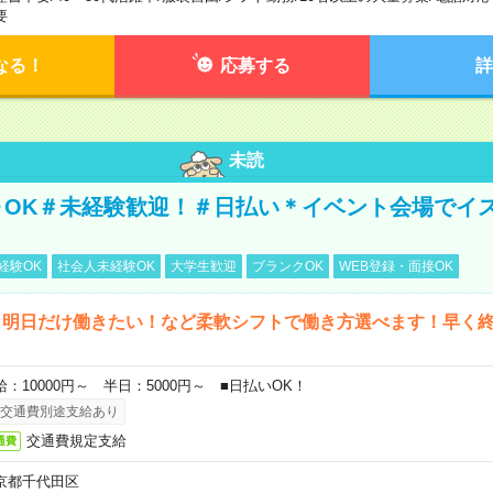
要
なる！
応募する
詳
未読
～OK＃未経験歓迎！＃日払い＊イベント会場でイ
経験OK
社会人未経験OK
大学生歓迎
ブランクOK
WEB登録・面接OK
ら明日だけ働きたい！など柔軟シフトで働き方選べます！早く
給：10000円～ 半日：5000円～ ■日払いOK！
交通費別途支給あり
交通費規定支給
通費
京都千代田区