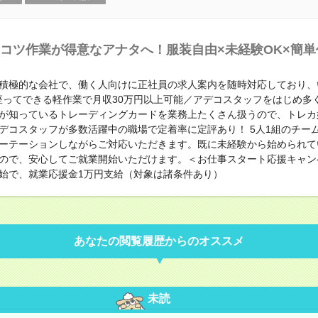
コツ作業が得意なアナタへ！服装自由×未経験OK×簡単
積極的な会社で、働く人向けに正社員の求人案内を随時対応しており、
座ってできる軽作業で月収30万円以上可能／アデコスタッフをはじめ多
が知っているトレーディングカードを業務上たくさん扱うので、トレカ
デコスタッフが多数活躍中の職場で定着率に定評あり！ 5人1組のチー
ーテーションしながらご対応いただきます。既に未経験から始められて
ので、安心してご就業開始いただけます。＜お仕事スタート応援キャン
始で、就業応援金1万円支給（対象は諸条件あり）
あなたの閲覧履歴からのオススメ
未読