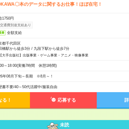
OKAWA〇本のデータに関するお仕事！ほぼ在宅！
1750円
交通費別途支給あり
全額支給
通費
京都千代田区
田橋駅から徒歩3分
/
九段下駅から徒歩7分
【大手出版社】出版事業・ゲーム事業・アニメ・映像事業
:00～18:00(実働7時間 休憩1時間)
026年08月下旬～長期 ※8月～！
歴書不要
/
40～50代活躍中
/
服装自由
なる！
応募する
詳
未読