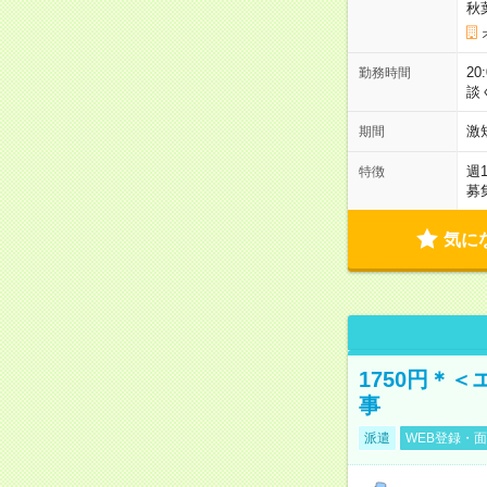
秋
2
勤務時間
談
激
期間
週
特徴
募
気に
1750円＊
事
派遣
WEB登録・面