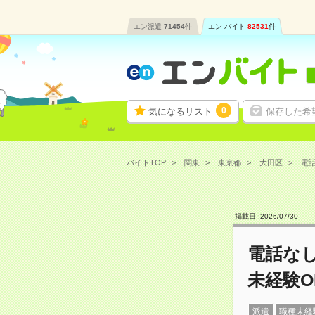
エン派遣
71454
件
エン バイト
82531
件
0
気になるリスト
保存した希
バイトTOP
関東
東京都
大田区
電話
掲載日 :
2026
/
07
/
30
電話な
未経験O
派遣
職種未経