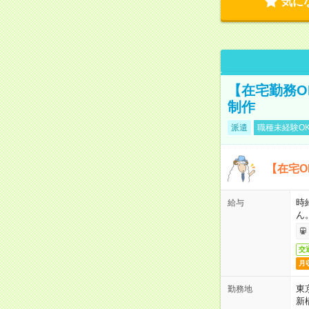
気に
【在宅勤務O
制作
派遣
職種未経験O
【在宅O
時
給与
ん
交
月
東
勤務地
新