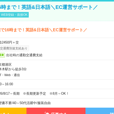
6時まで！英語&日本語＼EC運営サポート／
WEB登録・面接OK
で16時まで！英語&日本語＼EC運営サポート／
給2450円＋交
交通費別途支給あり
出社時の通勤交通費支給
通費
京都港区
本木駅から徒歩3分
IT・Web・通信
00～16:00
026/8/17～長期 ※長期更新予定 ※8月～OK！
歴書不要
/
40～50代活躍中
/
服装自由