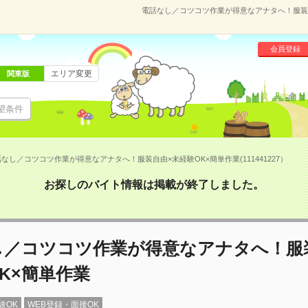
電話なし／コツコツ作業が得意なアナタへ！服装自由
会員登録
エリア変更
関東版
望条件
なし／コツコツ作業が得意なアナタへ！服装自由×未経験OK×簡単作業(111441227）
お探しのバイト情報は掲載が終了しました。
し／コツコツ作業が得意なアナタへ！服
K×簡単作業
験OK
WEB登録・面接OK