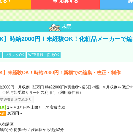
なる！
応募する
詳
未読
K】時給2000円！未経験OK！化粧品メーカーで
K
ブランクOK
WEB登録・面接OK
K】未経験OK！時給2000円！新橋での編集・校正・制作
給2000円 月収例 32万円 時給2000円×実働8h×週5日×4週 ※月収例を保
。※給与即受取りサービス利用可（利用条件有）
交通費別途支給あり
1ヶ月3万円を上限として実費支給
通費
30万円～
収例
京都港区
橋駅から徒歩5分
/
汐留駅から徒歩2分