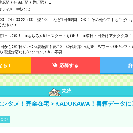
葉原駅
/
神保町駅
/
麹町駅
/
…
オフィス・学校など
0:00～24：00 22：00～翌7:00 …など1日4時間～OK！ その他シフトもござ
ください！
短1日～OK！ ■もちろん即日スタートもOK！ ■曜日・日数はアナタ次第！
1日からOK
/
日払いOK
/
履歴書不要
/
40～50代活躍中
/
副業・WワークOK
/
シフト
集
/
電話対応なし
/
パソコンスキル不要
なる！
応募する
詳
未読
＜エンタメ！完全在宅＞KADOKAWA！書籍データ
接OK