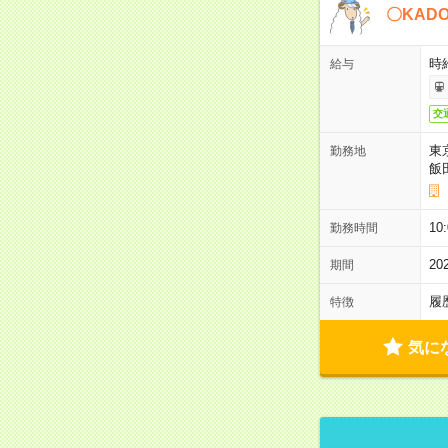
〇KAD
時給
給与
交
東
勤務地
飯
10
勤務時間
2
期間
履
特徴
気に