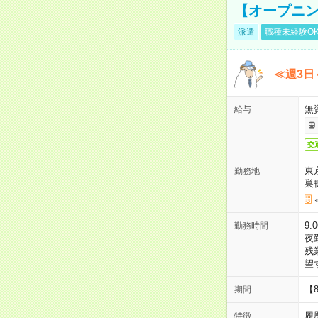
【オープニン
派遣
職種未経験O
≪週3日
無
給与
交
東
勤務地
巣
9:
勤務時間
夜
残
望
【
期間
履
特徴