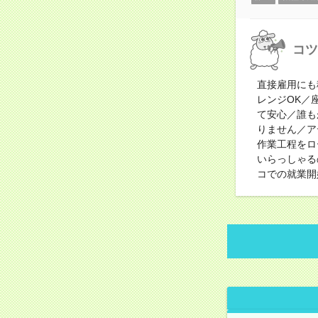
コツ
直接雇用にも
レンジOK／
て安心／誰も
りません／ア
作業工程をロ
いらっしゃる
コでの就業開