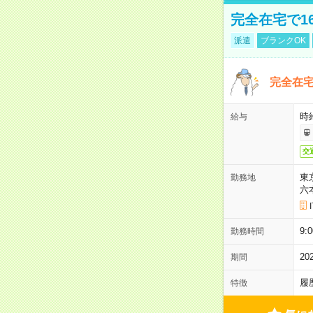
完全在宅で1
派遣
ブランクOK
完全在宅
時
給与
交
東
勤務地
六
9:
勤務時間
2
期間
履
特徴