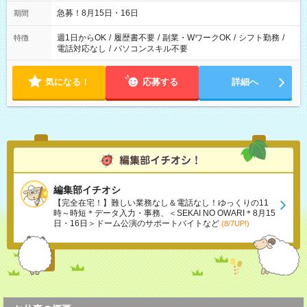
急募！8月15日・16日
期間
週1日からOK
/
履歴書不要
/
副業・WワークOK
/
シフト勤務
/
特徴
電話対応なし
/
パソコンスキル不要
気になる！
応募する
詳細へ
編集部イチオシ
【完全在宅！】難しい業務なし＆電話なし！ゆっくりの11
時～時短＊データ入力・事務、＜SEKAI NO OWARI＊8月15
日・16日＞ドーム公演のサポートバイトなど
(8/7UP!)