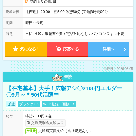
空調ありの職場!
【夜勤】 20:00～翌5:00 休憩60分 [実働]8時間00分
勤務時間
即日～長期
期間
日払いOK
/
履歴書不要
/
電話対応なし
/
パソコンスキル不要
特徴
気になる！
応募する
詳細へ
掲載日：2026.08.05
未読
【在宅基本】大手！広報アシ〇2100円エルダー
〇9月～＊50代活躍中
派遣
ブランクOK
WEB登録・面接OK
時給2100円＋交
給与
交通費別途支給あり
交通費実費支給（当社規定あり）
交通費