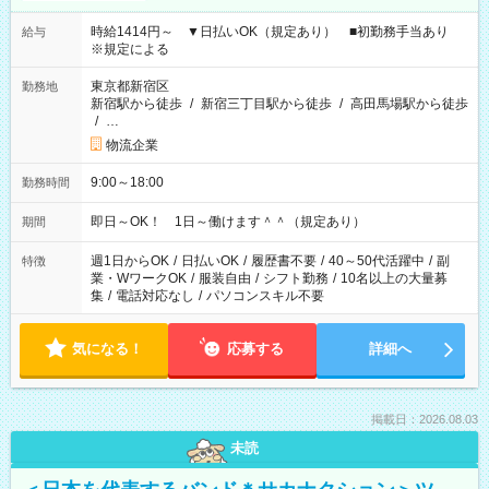
時給1414円～ ▼日払いOK（規定あり） ■初勤務手当あり
給与
※規定による
東京都新宿区
勤務地
新宿駅から徒歩
/
新宿三丁目駅から徒歩
/
高田馬場駅から徒歩
/
…
物流企業
9:00～18:00
勤務時間
即日～OK！ 1日～働けます＾＾（規定あり）
期間
週1日からOK
/
日払いOK
/
履歴書不要
/
40～50代活躍中
/
副
特徴
業・WワークOK
/
服装自由
/
シフト勤務
/
10名以上の大量募
集
/
電話対応なし
/
パソコンスキル不要
気になる！
応募する
詳細へ
掲載日：2026.08.03
未読