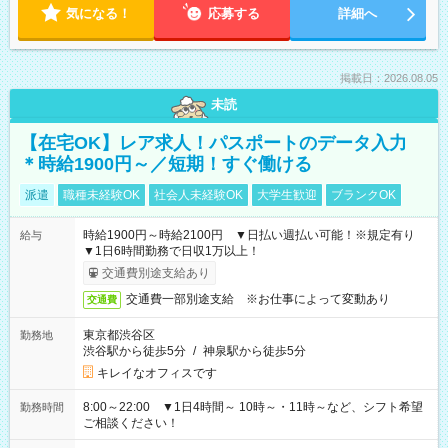
気になる！
応募する
詳細へ
掲載日：2026.08.05
未読
【在宅OK】レア求人！パスポートのデータ入力
＊時給1900円～／短期！すぐ働ける
派遣
職種未経験OK
社会人未経験OK
大学生歓迎
ブランクOK
時給1900円～時給2100円 ▼日払い週払い可能！※規定有り
給与
▼1日6時間勤務で日収1万以上！
交通費別途支給あり
交通費一部別途支給 ※お仕事によって変動あり
交通費
東京都渋谷区
勤務地
渋谷駅から徒歩5分
/
神泉駅から徒歩5分
キレイなオフィスです
8:00～22:00 ▼1日4時間～ 10時～・11時～など、シフト希望
勤務時間
ご相談ください！