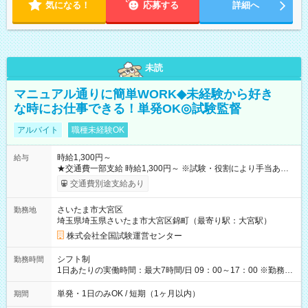
気になる！
応募する
詳細へ
未読
マニュアル通りに簡単WORK◆未経験から好き
な時にお仕事できる！単発OK◎試験監督
アルバイト
職種未経験OK
時給1,300円～
給与
★交通費一部支給 時給1,300円～ ※試験・役割により手当あり
※勤務回数により昇給あり 【即給（前払い）オプションあ
交通費別途支給あり
り！】 希望される場合、勤務から1週間ほどで給与の一部を受け
取れます。 ※手数料418円がかかります。 【過去試験日の収入
さいたま市大宮区
勤務地
例】 ・河合塾模擬試験 8:30～17:30（休憩1時間） 時給1,300円
埼玉県埼玉県さいたま市大宮区錦町（最寄り駅：大宮駅）
×8時間＝日収10,400円＋交通費 ※当日の役割により時給＋100
円の場合あり ・国家試験 7:00～13:30（休憩なし） 時給1,300
株式会社全国試験運営センター
円（役割手当＋100円）×6時間＝日収8,400円＋交通費 【試用期
間】試用期間なし
シフト制
勤務時間
1日あたりの実働時間：最大7時間/日 09：00～17：00 ※勤務時
間は 試験により異なります。
単発・1日のみOK / 短期（1ヶ月以内）
期間