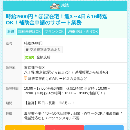
未読
時給2600円＊ほぼ在宅！週3～4日＆16時迄
OK！補助金申請のサポート業務
派遣
職種未経験OK
ブランクOK
WEB登録・面接OK
時給2600円
給与
交通費別途支給あり
全額支給
交通費
東京都中央区
勤務地
八丁堀(東京都)駅から徒歩2分
/
茅場町駅から徒歩6分
建設業界向けのAIサービスの提供など
10:00～17:00(実働6時間 休憩1時間) ※定時：10:00～
勤務時間
19:00（※終わりの時間：16:00～19:00で相談可！）
【急募】即日～長期 ※8月～！
期間
履歴書不要
/
40～50代活躍中
/
副業・WワークOK
/
服装自由
/
特徴
電話対応なし
/
パソコンスキル不要