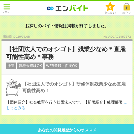
0
メニュー
気になる！
ログイン
お探しのバイト情報は掲載が終了しました。
掲載日 :2026
/
07
/
08
No.ADCA01469672
【社団法人でのオシゴト】残業少なめ＊直雇
可能性高め＊事務
派遣
職種未経験OK
WEB登録・面接OK
【社団法人でのオシゴト】研修体制残業少なめ直雇
可能性高め！
【団体紹介】社会教育を行う社団法人です。【部署紹介】経理部署
...
もっとみる
あなたの閲覧履歴からのオススメ