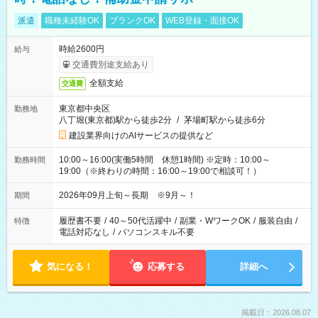
派遣
職種未経験OK
ブランクOK
WEB登録・面接OK
時給2600円
給与
交通費別途支給あり
全額支給
交通費
東京都中央区
勤務地
八丁堀(東京都)駅から徒歩2分
/
茅場町駅から徒歩6分
建設業界向けのAIサービスの提供など
10:00～16:00(実働5時間 休憩1時間) ※定時：10:00～
勤務時間
19:00（※終わりの時間：16:00～19:00で相談可！）
2026年09月上旬～長期 ※9月～！
期間
履歴書不要
/
40～50代活躍中
/
副業・WワークOK
/
服装自由
/
特徴
電話対応なし
/
パソコンスキル不要
気になる！
応募する
詳細へ
掲載日：2026.08.07