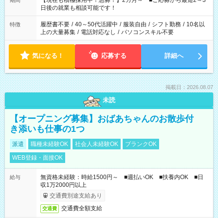
【現在も積極採用中！急募！】2カ月～ ■ご応募から最短2～3
期間
の方へ 今ご覧のお仕事で希望する勤務時間と、もう1つのお仕事
日後の就業も相談可能です！
の勤務時間。 合計で週40時間を超える場合は応募できません。
履歴書不要
/
40～50代活躍中
/
服装自由
/
シフト勤務
/
10名以
特徴
上の大量募集
/
電話対応なし
/
パソコンスキル不要
気になる！
応募する
詳細へ
掲載日：2026.08.07
未読
【オープニング募集】おばあちゃんのお散歩付
き添いも仕事の1つ
派遣
職種未経験OK
社会人未経験OK
ブランクOK
WEB登録・面接OK
無資格未経験：時給1500円～ ■週払いOK ■扶養内OK ■日
給与
収1万2000円以上
交通費別途支給あり
交通費全額支給
交通費