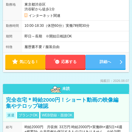
東京都渋谷区
勤務地
渋谷駅から徒歩1分
インターネット関連
10:00-18:30（休憩60分）実働7時間30分
勤務時間
即日～長期 ※開始日相談OK
期間
履歴書不要
/
服装自由
特徴
気になる！
応募する
詳細へ
掲載日：2026.08.07
未読
完全在宅＊時給2000円！ショート動画の映像編
集やテロップ確認
派遣
ブランクOK
WEB登録・面接OK
時給2000円 月収例 33万円 時給2000円×実働8h×週5日×4週
給与
+残業5h ※月収例を保証するものではありません。※給与即受