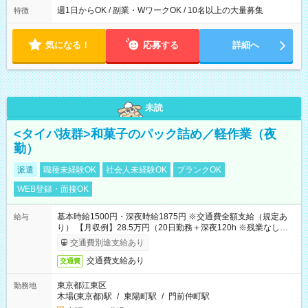
週1日からOK / 副業・WワークOK / 10名以上の大量募集
特徴
気になる！
応募する
詳細へ
未読
<タイパ抜群>和菓子のパック詰め／軽作業（夜
勤）
派遣
職種未経験OK
社会人未経験OK
ブランクOK
WEB登録・面接OK
基本時給1500円・深夜時給1875円 ※交通費全額支給（規定あ
給与
り） 【月収例】28.5万円（20日勤務＋深夜120h ※残業なしの場
合）
交通費別途支給あり
交通費支給あり
交通費
東京都江東区
勤務地
木場(東京都)駅
/
東陽町駅
/
門前仲町駅