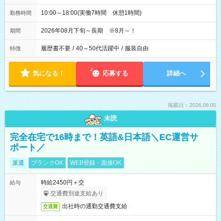
10:00～18:00(実働7時間 休憩1時間)
勤務時間
2026年08月下旬～長期 ※8月～！
期間
履歴書不要
/
40～50代活躍中
/
服装自由
特徴
気になる！
応募する
詳細へ
掲載日：2026.08.05
未読
完全在宅で16時まで！英語&日本語＼EC運営サ
ポート／
派遣
ブランクOK
WEB登録・面接OK
時給2450円＋交
給与
交通費別途支給あり
出社時の通勤交通費支給
交通費