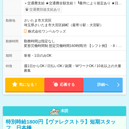
＋交通費支給 ★交通費全額支給！ ┗案件により規定あり ★日払
いOK！（規定あり） ┗働いたその日に現金GET♪ お仕事後はコ
交通費別途支給あり
ンビニATMから 日払い分を引き落とせます！ 【試用期間】試
用期間なし
さいたま市大宮区
勤務地
埼玉県さいたま市大宮区錦町（最寄り駅：大宮駅）
株式会社ワンベルウッズ
勤務時間は指定なし
勤務時間
変形労働時間制 想定労働時間160時間/月 【シフト例】 ・8：00
～21：00
単発・1日のみOK
期間
週1日からOK / 日払いOK / 副業・WワークOK / 10名以上の大量
特徴
募集
気になる！
応募する
詳細へ
未読
特別時給1800円【ヴァレクストラ】短期スタッ
フ 日本橋