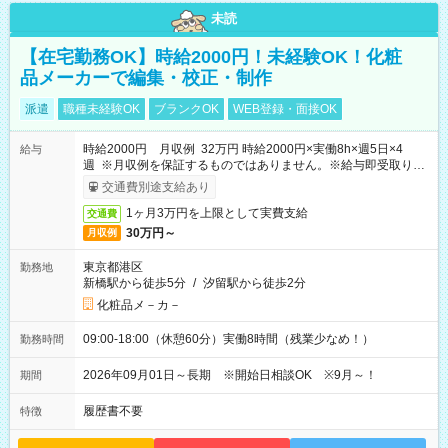
未読
【在宅勤務OK】時給2000円！未経験OK！化粧
品メーカーで編集・校正・制作
派遣
職種未経験OK
ブランクOK
WEB登録・面接OK
時給2000円 月収例 32万円 時給2000円×実働8h×週5日×4
給与
週 ※月収例を保証するものではありません。※給与即受取りサ
ービス利用可（利用条件有）
交通費別途支給あり
1ヶ月3万円を上限として実費支給
交通費
30万円～
月収例
東京都港区
勤務地
新橋駅から徒歩5分
/
汐留駅から徒歩2分
化粧品メ－カ－
09:00-18:00（休憩60分）実働8時間（残業少なめ！）
勤務時間
2026年09月01日～長期 ※開始日相談OK ※9月～！
期間
履歴書不要
特徴