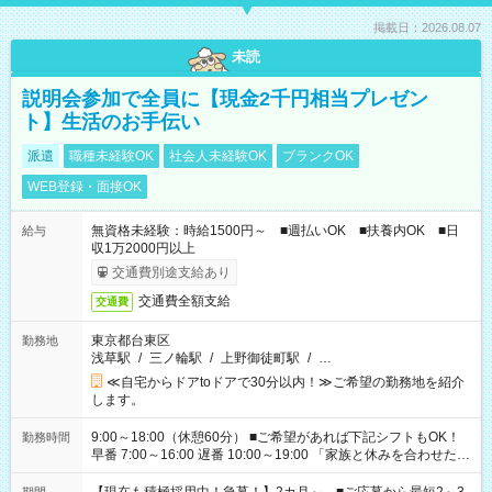
掲載日：2026.08.07
未読
説明会参加で全員に【現金2千円相当プレゼン
ト】生活のお手伝い
派遣
職種未経験OK
社会人未経験OK
ブランクOK
WEB登録・面接OK
無資格未経験：時給1500円～ ■週払いOK ■扶養内OK ■日
給与
収1万2000円以上
交通費別途支給あり
交通費全額支給
交通費
東京都台東区
勤務地
浅草駅
/
三ノ輪駅
/
上野御徒町駅
/
…
≪自宅からドアtoドアで30分以内！≫ご希望の勤務地を紹介
します。
9:00～18:00（休憩60分） ■ご希望があれば下記シフトもOK！
勤務時間
早番 7:00～16:00 遅番 10:00～19:00 「家族と休みを合わせた
い」 「余裕を持って夕飯の準備がしたい」 「できれば残業はし
たくない」 など、ご希望を教えてくださいね。 ※Wワーク希望