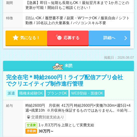
【急募】即日～短期も長期もOK！最短翌月末まで 1か月ごとの
期間
更新が可能！開始日もご相談ください！
日払いOK
/
履歴書不要
/
副業・WワークOK
/
服装自由
/
シフト
特徴
勤務
/
10名以上の大量募集
/
パソコンスキル不要
気になる！
応募する
詳細へ
掲載日：2026.08.07
未読
完全在宅＊時給2600円！ライブ配信アプリ会社
でクリエイティブ制作進行管理
派遣
職種未経験OK
ブランクOK
WEB登録・面接OK
時給2600円 月収例 41万円 時給2600円×実働7h30m×週5日×4
給与
週+残業10h ※月収例を保証するものではありません。※給与即
受取りサービス利用可（利用条件有）
交通費別途支給あり
1ヶ月3万円を上限として実費支給
交通費
30万円～
月収例