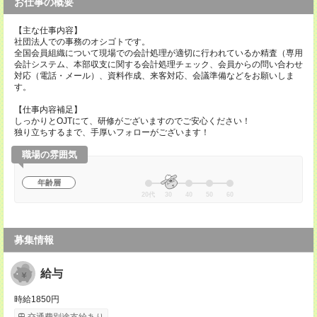
お仕事の概要
【主な仕事内容】
社団法人での事務のオシゴトです。
全国会員組織について現場での会計処理が適切に行われているか精査（専用
会計システム、本部収支に関する会計処理チェック、会員からの問い合わせ
対応（電話・メール）、資料作成、来客対応、会議準備などをお願いしま
す。
【仕事内容補足】
しっかりとOJTにて、研修がございますのでご安心ください！
独り立ちするまで、手厚いフォローがございます！
職場の雰囲気
年齢層
20代
30
40
50
60
募集情報
給与
時給1850円