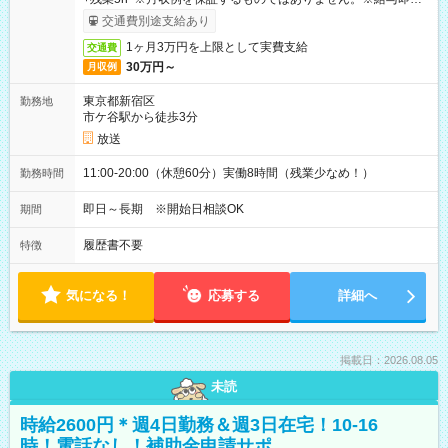
取りサービス利用可（利用条件有）
交通費別途支給あり
1ヶ月3万円を上限として実費支給
交通費
30万円～
月収例
東京都新宿区
勤務地
市ケ谷駅から徒歩3分
放送
11:00-20:00（休憩60分）実働8時間（残業少なめ！）
勤務時間
即日～長期 ※開始日相談OK
期間
履歴書不要
特徴
気になる！
応募する
詳細へ
掲載日：2026.08.05
未読
時給2600円＊週4日勤務＆週3日在宅！10-16
時！電話なし！補助金申請サポ