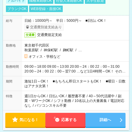
アルバイト
職種未経験OK
社会人未経験OK
大学生歓迎
ブランクOK
WEB登録・面接OK
日給：10000円～ 半日：5000円～ ■日払いOK！
給与
交通費別途支給あり
交通費規定支給
交通費
東京都千代田区
勤務地
秋葉原駅
/
神保町駅
/
麹町駅
/
…
オフィス・学校など
09:00～18:00 09:00～13:00 20:00～24：00 22：00～31:00
勤務時間
20:00～24：00 22：00～翌7:00 …など1日4時間～OK！ その他
シフトもございます！ お気軽にご相談ください！
激短1日～OK！ ■もちろん即日スタートもOK！ ■曜日・日数
期間
はアナタ次第！
週1日からOK
/
日払いOK
/
履歴書不要
/
40～50代活躍中
/
副
特徴
業・WワークOK
/
シフト勤務
/
10名以上の大量募集
/
電話対応
なし
/
パソコンスキル不要
気になる！
応募する
詳細へ