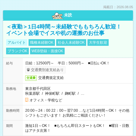
掲載日：2026.08.05
未読
＜夜勤＞1日4時間～未経験でももちろん歓迎！
イベント会場でイスや机の運搬のお仕事
アルバイト
職種未経験OK
社会人未経験OK
大学生歓迎
ブランクOK
WEB登録・面接OK
日給：12500円～ 半日：5000円～ ■日払いOK！
給与
交通費別途支給あり
交通費規定支給
交通費
東京都千代田区
勤務地
秋葉原駅
/
神保町駅
/
麹町駅
/
…
オフィス・学校など
20:00～24：00 22：00～翌7:00 …など1日4時間～OK！ その他
勤務時間
シフトもございます！ お気軽にご相談ください！
激短1日～OK！ ■もちろん即日スタートもOK！ ■曜日・日数
期間
はアナタ次第！