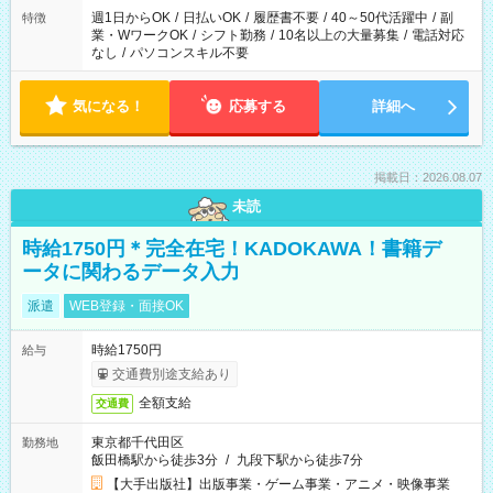
週1日からOK
/
日払いOK
/
履歴書不要
/
40～50代活躍中
/
副
特徴
業・WワークOK
/
シフト勤務
/
10名以上の大量募集
/
電話対応
なし
/
パソコンスキル不要
気になる！
応募する
詳細へ
掲載日：2026.08.07
未読
時給1750円＊完全在宅！KADOKAWA！書籍デ
ータに関わるデータ入力
派遣
WEB登録・面接OK
時給1750円
給与
交通費別途支給あり
全額支給
交通費
東京都千代田区
勤務地
飯田橋駅から徒歩3分
/
九段下駅から徒歩7分
【大手出版社】出版事業・ゲーム事業・アニメ・映像事業