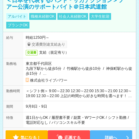
＜日本を代表するバンド＊サカナクション＞ツ
アー公演のサポートバイト＠日本武道館
アルバイト
職種未経験OK
社会人未経験OK
大学生歓迎
ブランクOK
時給1250円～
給与
交通費別途支給あり
支給（規定有り）
交通費
東京都千代田区
勤務地
九段下駅から徒歩5分
/
竹橋駅から徒歩10分
/
神保町駅から徒
歩15分
/
…
株式会社ライブパワー
＜シフト例＞ 9:00～22:30 12:30～22:00 15:30～21:00 12:30～
勤務時間
19:00 12:30～22:00 上記の時間から好きな時間を選べます！ ※
時間は変更となる可能性があります
9月8日・9日
期間
週1日からOK
/
履歴書不要
/
副業・WワークOK
/
シフト勤務
/
特徴
電話対応なし
/
パソコンスキル不要
気になる！
応募する
詳細へ