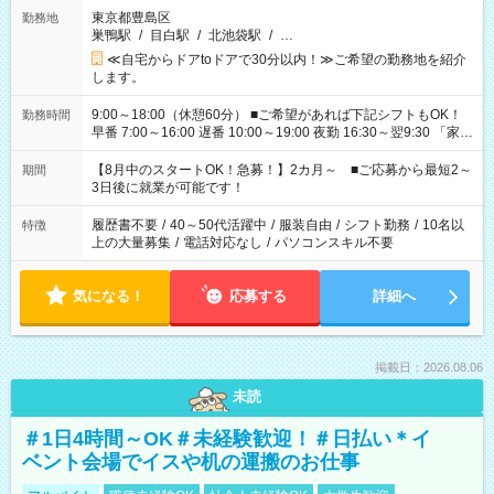
東京都豊島区
勤務地
巣鴨駅
/
目白駅
/
北池袋駅
/
…
≪自宅からドアtoドアで30分以内！≫ご希望の勤務地を紹介
します。
9:00～18:00（休憩60分） ■ご希望があれば下記シフトもOK！
勤務時間
早番 7:00～16:00 遅番 10:00～19:00 夜勤 16:30～翌9:30 「家族
と休みを合わせたい」 「余裕を持って夕飯の準備がしたい」
「できれば残業はしたくない」 など、ご希望を教えてください
【8月中のスタートOK！急募！】2カ月～ ■ご応募から最短2～
期間
ね。 ※Wワーク希望の方へ 今ご覧のお仕事で希望する勤務時間
3日後に就業が可能です！
と、もう1つのお仕事の勤務時間。 合計で週40時間を超える場
合は応募できません。
履歴書不要
/
40～50代活躍中
/
服装自由
/
シフト勤務
/
10名以
特徴
上の大量募集
/
電話対応なし
/
パソコンスキル不要
気になる！
応募する
詳細へ
掲載日：2026.08.06
未読
＃1日4時間～OK＃未経験歓迎！＃日払い＊イ
ベント会場でイスや机の運搬のお仕事