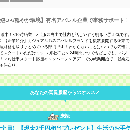
短OK/穏やか環境】有名アパレル企業で事務サポート！
代活躍中！<10時始業！>〈服装自由で社内も話しやすく明るい雰囲気です
〉【企業紹介】カジュアル系のアパレルブランドを複数展開する企業で
理財務を取りまとめている部門です！わからないことはいつでも気軽に
てスタートいただけます ＜来社不要＞24時間いつでもどこでも、パソ
！＜お仕事スタート応援キャンペーン＞アデコでの就業開始で、就業応
条件あり）
あなたの閲覧履歴からのオススメ
未読
全員に【現金2千円相当プレゼント】生活のお手