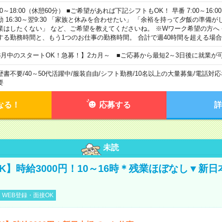
00～18:00（休憩60分） ■ご希望があれば下記シフトもOK！ 早番 7:00～16:00 遅
勤 16:30～翌9:30 「家族と休みを合わせたい」 「余裕を持って夕飯の準備
業はしたくない」 など、ご希望を教えてくださいね。 ※Wワーク希望の方へ
する勤務時間と、もう1つのお仕事の勤務時間。 合計で週40時間を超える場
8月中のスタートOK！急募！】2カ月～ ■ご応募から最短2～3日後に就業が
歴書不要
/
40～50代活躍中
/
服装自由
/
シフト勤務
/
10名以上の大量募集
/
電話対応
要
なる！
応募する
詳
未読
K】時給3000円！10～16時＊残業ほぼなし▼新
WEB登録・面接OK