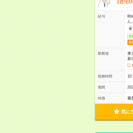
【在宅O
時
給与
ん
交
月
東
勤務地
新
1
勤務時間
2
期間
履
特徴
気に