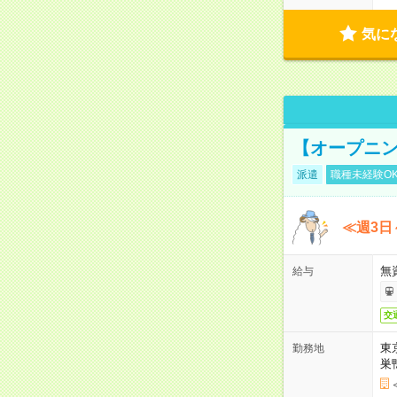
気に
【オープニン
派遣
職種未経験O
≪週3日
無
給与
交
東
勤務地
巣