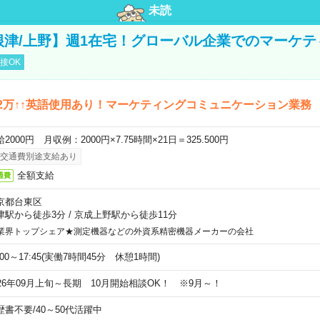
未読
【根津/上野】週1在宅！グローバル企業でのマーケテ
接OK
2万↑↑英語使用あり！マーケティングコミュニケーション業務
2000円 月収例：2000円×7.75時間×21日＝325.500円
交通費別途支給あり
全額支給
通費
京都台東区
津駅から徒歩3分
/
京成上野駅から徒歩11分
業界トップシェア★測定機器などの外資系精密機器メーカーの会社
:00～17:45(実働7時間45分 休憩1時間)
026年09月上旬～長期 10月開始相談OK！ ※9月～！
歴書不要
/
40～50代活躍中