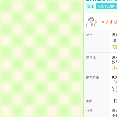
派遣
職種未経験O
≪まずは
無
給与
交
東
勤務地
浅
9:
勤務時間
「
な
も
【
期間
履
特徴
不