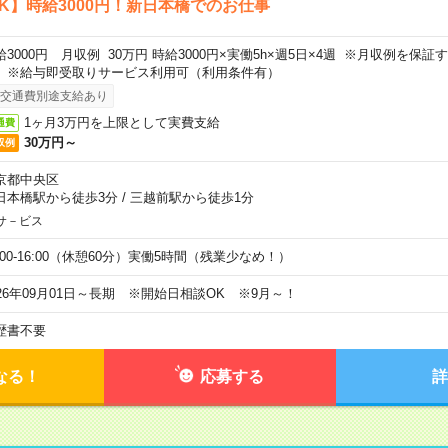
K】時給3000円！新日本橋でのお仕事
給3000円 月収例 30万円 時給3000円×実働5h×週5日×4週 ※月収例を保
。※給与即受取りサービス利用可（利用条件有）
交通費別途支給あり
1ヶ月3万円を上限として実費支給
通費
30万円～
収例
京都中央区
日本橋駅から徒歩3分
/
三越前駅から徒歩1分
サ－ビス
0:00-16:00（休憩60分）実働5時間（残業少なめ！）
026年09月01日～長期 ※開始日相談OK ※9月～！
歴書不要
なる！
応募する
詳