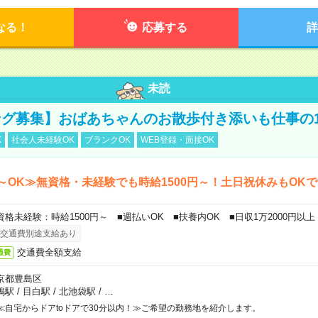
なる！
応募する
詳
未読
グ募集】おばあちゃんのお散歩付き添いも仕事の
K
社会人未経験OK
ブランクOK
WEB登録・面接OK
～OK≫無資格・未経験でも時給1500円～！土日祝休みもOK
資格未経験：時給1500円～ ■週払いOK ■扶養内OK ■日収1万2000円以上
交通費別途支給あり
交通費全額支給
通費
京都豊島区
鴨駅
/
目白駅
/
北池袋駅
/
…
≪自宅からドアtoドアで30分以内！≫ご希望の勤務地を紹介します。