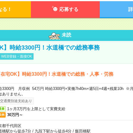
なる！
応募する
詳
未読
K】時給3300円！水道橋での総務事務
WEB登録・面接OK
在宅OK】時給3300円！水道橋での総務・人事・労務
給3300円 月収例 54万円 時給3300円×実働7h40m×週5日×4週+残業10h
はありません。
交通費別途支給あり
1ヶ月3万円を上限として実費支給
通費
30万円～
収例
京都千代田区
道橋駅から徒歩7分
/
九段下駅から徒歩4分
/
飯田橋駅