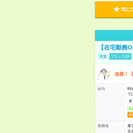
気に
【在宅勤務O
派遣
ブランクOK
急募！【
時
給与
で
交
月
東
勤務地
水