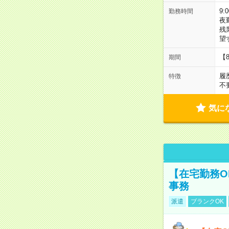
9:
勤務時間
夜
残
望
【
期間
履
特徴
不
気に
【在宅勤務O
事務
派遣
ブランクOK