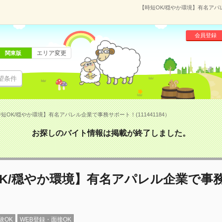
【時短OK/穏やか環境】有名アパレ
会員登録
エリア変更
関東版
望条件
短OK/穏やか環境】有名アパレル企業で事務サポート！(111441184）
お探しのバイト情報は掲載が終了しました。
OK/穏やか環境】有名アパレル企業で事
験OK
WEB登録・面接OK