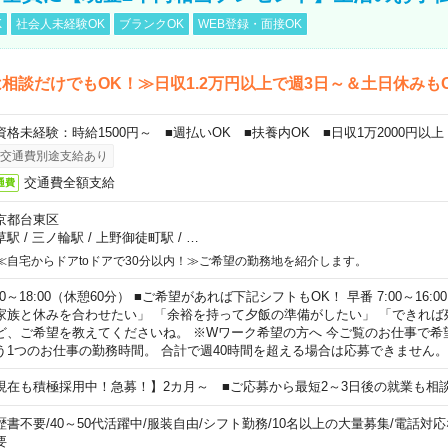
K
社会人未経験OK
ブランクOK
WEB登録・面接OK
相談だけでもOK！≫日収1.2万円以上で週3日～＆土日休みも
資格未経験：時給1500円～ ■週払いOK ■扶養内OK ■日収1万2000円以上
交通費別途支給あり
交通費全額支給
通費
京都台東区
草駅
/
三ノ輪駅
/
上野御徒町駅
/
…
≪自宅からドアtoドアで30分以内！≫ご希望の勤務地を紹介します。
00～18:00（休憩60分） ■ご希望があれば下記シフトもOK！ 早番 7:00～16:00 遅
家族と休みを合わせたい」 「余裕を持って夕飯の準備がしたい」 「できれば
ど、ご希望を教えてくださいね。 ※Wワーク希望の方へ 今ご覧のお仕事で希
う1つのお仕事の勤務時間。 合計で週40時間を超える場合は応募できません。
現在も積極採用中！急募！】2カ月～ ■ご応募から最短2～3日後の就業も相
歴書不要
/
40～50代活躍中
/
服装自由
/
シフト勤務
/
10名以上の大量募集
/
電話対応
要