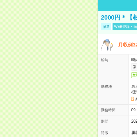
2000円＊
派遣
WEB登録・面
月収例3
時給
給与
交
東
勤務地
根
09
勤務時間
2
期間
履
特徴