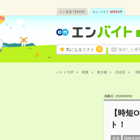
エン派遣
71573
件
エン バイト
82531
件
0
気になるリスト
保存した希
バイトTOP
関東
東京都
渋谷区
【時
掲載日 :
2026
/
08
/
02
【時短
ト！
派遣
職種未経