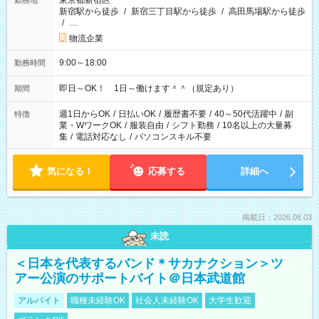
東京都新宿区
勤務地
新宿駅から徒歩
/
新宿三丁目駅から徒歩
/
高田馬場駅から徒歩
/
…
物流企業
9:00～18:00
勤務時間
即日～OK！ 1日～働けます＾＾（規定あり）
期間
週1日からOK
/
日払いOK
/
履歴書不要
/
40～50代活躍中
/
副
特徴
業・WワークOK
/
服装自由
/
シフト勤務
/
10名以上の大量募
集
/
電話対応なし
/
パソコンスキル不要
気になる！
応募する
詳細へ
掲載日：2026.08.03
未読
＜日本を代表するバンド＊サカナクション＞ツ
アー公演のサポートバイト＠日本武道館
アルバイト
職種未経験OK
社会人未経験OK
大学生歓迎