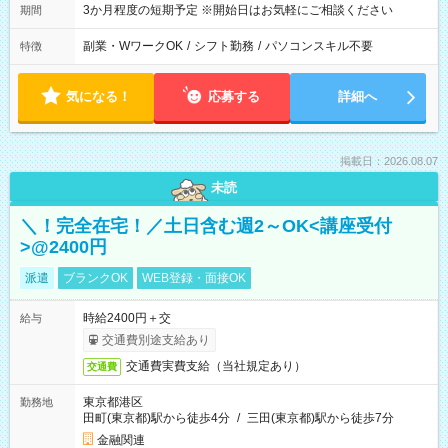
3か月程度の短期予定 ※開始日はお気軽にご相談ください
期間
副業・WワークOK
/
シフト勤務
/
パソコンスキル不要
特徴
気になる！
応募する
詳細へ
掲載日：2026.08.07
未読
＼！完全在宅！／土日含む週2～OK<講座受付
>@2400円
派遣
ブランクOK
WEB登録・面接OK
時給2400円＋交
給与
交通費別途支給あり
交通費実費支給（当社規定あり）
交通費
東京都港区
勤務地
田町(東京都)駅から徒歩4分
/
三田(東京都)駅から徒歩7分
金融関連