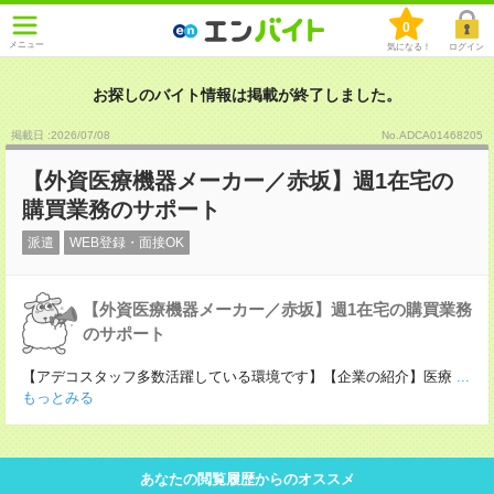
0
メニュー
気になる！
ログイン
お探しのバイト情報は掲載が終了しました。
掲載日 :2026
/
07
/
08
No.ADCA01468205
【外資医療機器メーカー／赤坂】週1在宅の
購買業務のサポート
派遣
WEB登録・面接OK
【外資医療機器メーカー／赤坂】週1在宅の購買業務
のサポート
【アデコスタッフ多数活躍している環境です】【企業の紹介】医療
...
もっとみる
あなたの閲覧履歴からのオススメ