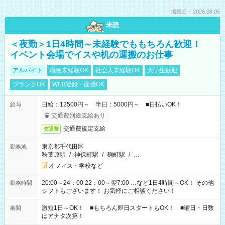
掲載日：2026.08.05
未読
＜夜勤＞1日4時間～未経験でももちろん歓迎！
イベント会場でイスや机の運搬のお仕事
アルバイト
職種未経験OK
社会人未経験OK
大学生歓迎
ブランクOK
WEB登録・面接OK
日給：12500円～ 半日：5000円～ ■日払いOK！
給与
交通費別途支給あり
交通費規定支給
交通費
東京都千代田区
勤務地
秋葉原駅
/
神保町駅
/
麹町駅
/
…
オフィス・学校など
20:00～24：00 22：00～翌7:00 …など1日4時間～OK！ その他
勤務時間
シフトもございます！ お気軽にご相談ください！
激短1日～OK！ ■もちろん即日スタートもOK！ ■曜日・日数
期間
はアナタ次第！