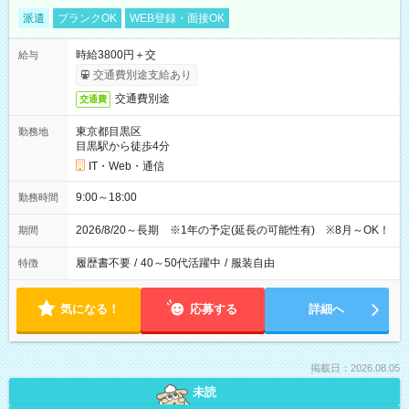
派遣
ブランクOK
WEB登録・面接OK
時給3800円＋交
給与
交通費別途支給あり
交通費別途
交通費
東京都目黒区
勤務地
目黒駅から徒歩4分
IT・Web・通信
9:00～18:00
勤務時間
2026/8/20～長期 ※1年の予定(延長の可能性有) ※8月～OK！
期間
履歴書不要
/
40～50代活躍中
/
服装自由
特徴
気になる！
応募する
詳細へ
掲載日：2026.08.05
未読