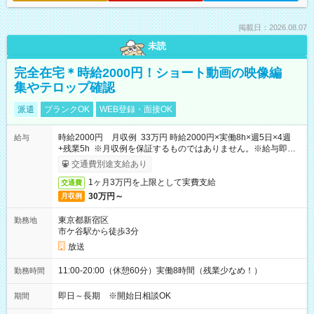
掲載日：2026.08.07
未読
完全在宅＊時給2000円！ショート動画の映像編
集やテロップ確認
派遣
ブランクOK
WEB登録・面接OK
時給2000円 月収例 33万円 時給2000円×実働8h×週5日×4週
給与
+残業5h ※月収例を保証するものではありません。※給与即受
取りサービス利用可（利用条件有）
交通費別途支給あり
1ヶ月3万円を上限として実費支給
交通費
30万円～
月収例
東京都新宿区
勤務地
市ケ谷駅から徒歩3分
放送
11:00-20:00（休憩60分）実働8時間（残業少なめ！）
勤務時間
即日～長期 ※開始日相談OK
期間