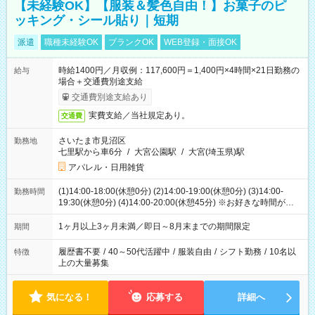
【未経験OK】【服装＆髪色自由！】お菓子のピ
ッキング・シール貼り｜短期
派遣
職種未経験OK
ブランクOK
WEB登録・面接OK
時給1400円／月収例：117,600円＝1,400円×4時間×21日勤務の
給与
場合＋交通費別途支給
交通費別途支給あり
実費支給／当社規定あり。
交通費
さいたま市見沼区
勤務地
七里駅から車6分
/
大宮公園駅
/
大宮(埼玉県)駅
アパレル・日用雑貨
(1)14:00-18:00(休憩0分) (2)14:00-19:00(休憩0分) (3)14:00-
勤務時間
19:30(休憩0分) (4)14:00-20:00(休憩45分) ※お好きな時間が選べ
ます
1ヶ月以上3ヶ月未満／即日～8月末までの期間限定
期間
履歴書不要
/
40～50代活躍中
/
服装自由
/
シフト勤務
/
10名以
特徴
上の大量募集
気になる！
応募する
詳細へ