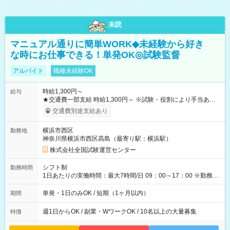
未読
マニュアル通りに簡単WORK◆未経験から好き
な時にお仕事できる！単発OK◎試験監督
アルバイト
職種未経験OK
時給1,300円～
給与
★交通費一部支給 時給1,300円～ ※試験・役割により手当あり
※勤務回数により昇給あり 【即給（前払い）オプションあ
交通費別途支給あり
り！】 希望される場合、勤務から1週間ほどで給与の一部を受け
取れます。 ※手数料418円がかかります。 【過去試験日の収入
横浜市西区
勤務地
例】 ・河合塾模擬試験 8:30～17:30（休憩1時間） 時給1,300円
神奈川県横浜市西区高島（最寄り駅：横浜駅）
×8時間＝日収10,400円＋交通費 ※当日の役割により時給＋100
円の場合あり ・国家試験 7:00～13:30（休憩なし） 時給1,300
株式会社全国試験運営センター
円（役割手当＋100円）×6時間＝日収8,400円＋交通費 【試用期
間】試用期間なし
シフト制
勤務時間
1日あたりの実働時間：最大7時間/日 09：00～17：00 ※勤務時
間は 試験により異なります。
単発・1日のみOK / 短期（1ヶ月以内）
期間
週1日からOK / 副業・WワークOK / 10名以上の大量募集
特徴