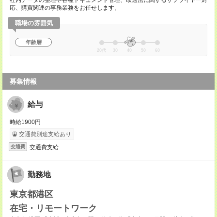
社内データの整理や各種ドキュメント管理、取適法に関するサプライヤー対
応、購買関連の事務業務をお任せします。
職場の雰囲気
年齢層
20代
30
40
50
60
募集情報
給与
時給1900円
交通費別途支給あり
交通費支給
交通費
勤務地
東京都港区
在宅・リモートワーク