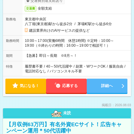
交通費別途支給あり
全額支給
交通費
東京都中央区
勤務地
八丁堀(東京都)駅から徒歩2分
/
茅場町駅から徒歩6分
建設業界向けのAIサービスの提供など
10:00～17:00(実働6時間 休憩1時間) ※定時：10:00～
勤務時間
19:00（※終わりの時間：16:00～19:00で相談可！）
【急募】即日～長期 ※8月～！
期間
履歴書不要
/
40～50代活躍中
/
副業・WワークOK
/
服装自由
/
特徴
電話対応なし
/
パソコンスキル不要
気になる！
応募する
詳細へ
掲載日：2026.08.03
未読
【月収例63万円】有名外資ECサイト！広告キャ
ンペーン運用＊50代活躍中