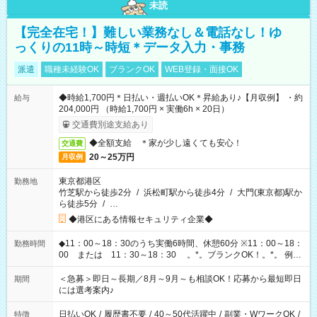
未読
【完全在宅！】難しい業務なし＆電話なし！ゆ
っくりの11時～時短＊データ入力・事務
派遣
職種未経験OK
ブランクOK
WEB登録・面接OK
◆時給1,700円＊日払い・週払いOK＊昇給あり♪【月収例】 ・約
給与
204,000円 （時給1,700円 × 実働6h × 20日）
交通費別途支給あり
◆全額支給 ＊家が少し遠くても安心！
交通費
20～25万円
月収例
東京都港区
勤務地
竹芝駅から徒歩2分
/
浜松町駅から徒歩4分
/
大門(東京都)駅か
ら徒歩5分
/
…
◆港区にある情報セキュリティ企業◆
◆11：00～18：30のうち実働6時間、休憩60分 ※11：00～18：
勤務時間
00 または 11：30～18：30 。*。ブランクOK！。*。 例え
ば前職が、 在宅/財団法人/事務/コールセンター/受付/販売/カフェ
スタッフ スイーツ販売/ホテルフロント/化粧品販売/など 様々な
＜急募＞即日～長期／8月～9月～も相談OK！応募から最短即日
期間
業界から入社して活躍されています♪
には選考案内♪
日払いOK
/
履歴書不要
/
40～50代活躍中
/
副業・WワークOK
/
特徴