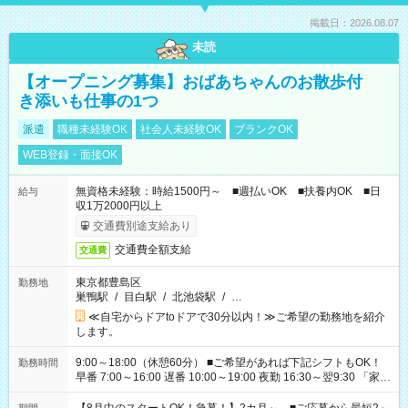
掲載日：2026.08.07
未読
【オープニング募集】おばあちゃんのお散歩付
き添いも仕事の1つ
派遣
職種未経験OK
社会人未経験OK
ブランクOK
WEB登録・面接OK
無資格未経験：時給1500円～ ■週払いOK ■扶養内OK ■日
給与
収1万2000円以上
交通費別途支給あり
交通費全額支給
交通費
東京都豊島区
勤務地
巣鴨駅
/
目白駅
/
北池袋駅
/
…
≪自宅からドアtoドアで30分以内！≫ご希望の勤務地を紹介
します。
9:00～18:00（休憩60分） ■ご希望があれば下記シフトもOK！
勤務時間
早番 7:00～16:00 遅番 10:00～19:00 夜勤 16:30～翌9:30 「家族
と休みを合わせたい」 「余裕を持って夕飯の準備がしたい」
「できれば残業はしたくない」 など、ご希望を教えてください