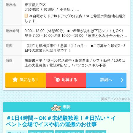
東京都足立区
勤務地
北綾瀬駅
/
綾瀬駅
/
小菅駅
/
…
≪自宅からドアtoドアで30分以内！≫ご希望の勤務地を紹介
します。
9:00～18:00（休憩60分） ■ご希望があれば下記シフトもOK！
勤務時間
早番 7:00～16:00 遅番 10:00～19:00 「家族と休みを合わせた
い」 「余裕を持って夕飯の準備がしたい」 「できれば残業はし
たくない」 など、ご希望を教えてくださいね。 ※Wワーク希望
【現在も積極採用中！急募！】2カ月～ ■ご応募から最短2～3
期間
の方へ 今ご覧のお仕事で希望する勤務時間と、もう1つのお仕事
日後の就業も相談可能です！
の勤務時間。 合計で週40時間を超える場合は応募できません。
履歴書不要
/
40～50代活躍中
/
服装自由
/
シフト勤務
/
10名以
特徴
上の大量募集
/
電話対応なし
/
パソコンスキル不要
気になる！
応募する
詳細へ
掲載日：2026.08.06
未読
＃1日4時間～OK＃未経験歓迎！＃日払い＊イ
ベント会場でイスや机の運搬のお仕事