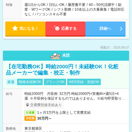
週1日からOK
/
日払いOK
/
履歴書不要
/
40～50代活躍中
/
副
特徴
業・WワークOK
/
シフト勤務
/
10名以上の大量募集
/
電話対応
なし
/
パソコンスキル不要
気になる！
応募する
詳細へ
掲載日：2026.08.07
未読
【在宅勤務OK】時給2000円！未経験OK！化粧
品メーカーで編集・校正・制作
派遣
職種未経験OK
ブランクOK
WEB登録・面接OK
時給2000円 月収例 32万円 時給2000円×実働8h×週5日×4
給与
週 ※月収例を保証するものではありません。※給与即受取りサ
ービス利用可（利用条件有）
交通費別途支給あり
1ヶ月3万円を上限として実費支給
交通費
30万円～
月収例
東京都港区
勤務地