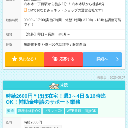
六本木一丁目駅から徒歩2分
/
六本木駅から徒歩8分
CMでおなじみ☆ネットショップの運営会社です♪
09:00～17:00(実働7時間 休憩1時間) ※10時～18時も調整可能
勤務時間
です！
【急募】即日～長期 ※8月～！
期間
履歴書不要
/
40～50代活躍中
/
服装自由
特徴
気になる！
応募する
詳細へ
掲載日：2026.08.07
未読
時給2600円＊ほぼ在宅！週3～4日＆16時迄
OK！補助金申請のサポート業務
派遣
職種未経験OK
ブランクOK
WEB登録・面接OK
時給2600円
給与