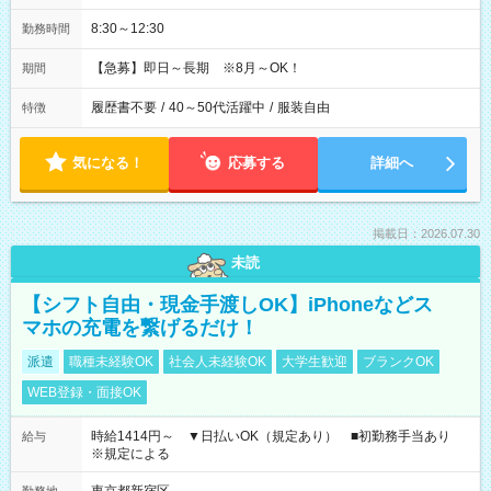
8:30～12:30
勤務時間
【急募】即日～長期 ※8月～OK！
期間
履歴書不要
/
40～50代活躍中
/
服装自由
特徴
気になる！
応募する
詳細へ
掲載日：2026.07.30
未読
【シフト自由・現金手渡しOK】iPhoneなどス
マホの充電を繋げるだけ！
派遣
職種未経験OK
社会人未経験OK
大学生歓迎
ブランクOK
WEB登録・面接OK
時給1414円～ ▼日払いOK（規定あり） ■初勤務手当あり
給与
※規定による