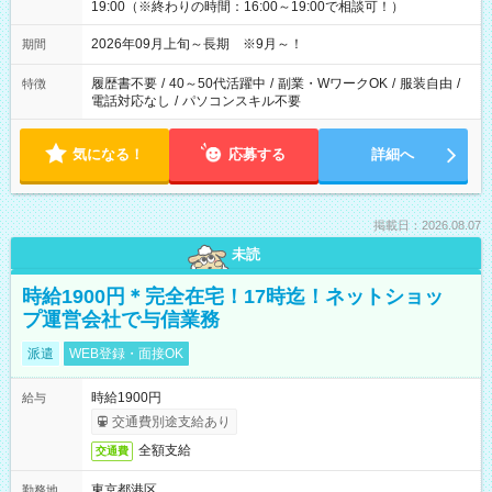
19:00（※終わりの時間：16:00～19:00で相談可！）
2026年09月上旬～長期 ※9月～！
期間
履歴書不要
/
40～50代活躍中
/
副業・WワークOK
/
服装自由
/
特徴
電話対応なし
/
パソコンスキル不要
気になる！
応募する
詳細へ
掲載日：2026.08.07
未読
時給1900円＊完全在宅！17時迄！ネットショッ
プ運営会社で与信業務
派遣
WEB登録・面接OK
時給1900円
給与
交通費別途支給あり
全額支給
交通費
東京都港区
勤務地