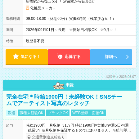
新橋駅から徒歩5分
/
汐留駅から徒歩2分
化粧品メ－カ－
09:00-18:00（休憩60分）実働8時間（残業少なめ！）
勤務時間
2026年09月01日～長期 ※開始日相談OK ※9月～！
期間
履歴書不要
特徴
気になる！
応募する
詳細へ
掲載日：2026.08.07
未読
完全在宅＊時給1900円！未経験OK！SNSチー
ムでアーティスト写真のレタッチ
派遣
職種未経験OK
ブランクOK
WEB登録・面接OK
時給1900円 月収例 31万円 時給1900円×実働8h×週5日×4週
給与
+残業5h ※月収例を保証するものではありません。※給与即受
取りサービス利用可（利用条件有）
交通費別途支給あり