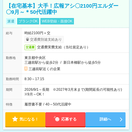
【在宅基本】大手！広報アシ〇2100円エルダー
〇9月～＊50代活躍中
派遣
ブランクOK
WEB登録・面接OK
時給2100円＋交
給与
交通費別途支給あり
交通費実費支給（当社規定あり）
交通費
東京都中央区
勤務地
三越前駅から徒歩2分
/
新日本橋駅から徒歩5分
三越前駅近くの企業
8:30～17:15
勤務時間
2026/9/1～長期 ※2027年3月末まで(期間延長の可能性あり)
期間
※9月～OK！
履歴書不要
/
40～50代活躍中
特徴
気になる！
応募する
詳細へ