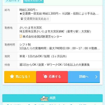
アルバイト
職種未経験OK
時給1,300円～
給与
★交通費一部支給 時給1,300円～ ※試験・役割により手当あり
※勤務回数により昇給あり 【即給（前払い）オプションあ
交通費別途支給あり
り！】 希望される場合、勤務から1週間ほどで給与の一部を受け
取れます。 ※手数料418円がかかります。 【過去試験日の収入
さいたま市大宮区
勤務地
例】 ・河合塾模擬試験 8:30～17:30（休憩1時間） 時給1,300円
埼玉県埼玉県さいたま市大宮区錦町（最寄り駅：大宮駅）
×8時間＝日収10,400円＋交通費 ※当日の役割により時給＋100
円の場合あり ・国家試験 7:00～13:30（休憩なし） 時給1,300
株式会社全国試験運営センター
円（役割手当＋100円）×6時間＝日収8,400円＋交通費 【試用期
間】試用期間なし
シフト制
勤務時間
1日あたりの実働時間：最大7時間/日 09：00～17：00 ※勤務時
間は 試験により異なります。
単発・1日のみOK / 短期（1ヶ月以内）
期間
週1日からOK / 副業・WワークOK / 10名以上の大量募集
特徴
気になる！
応募する
詳細へ
未読