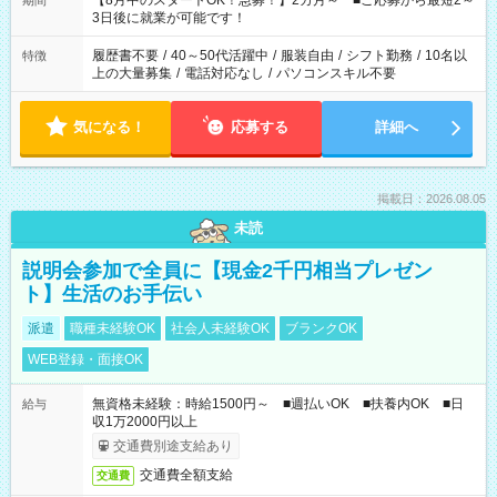
【8月中のスタートOK！急募！】2カ月～ ■ご応募から最短2～
期間
ね。 ※Wワーク希望の方へ 今ご覧のお仕事で希望する勤務時間
3日後に就業が可能です！
と、もう1つのお仕事の勤務時間。 合計で週40時間を超える場
合は応募できません。
履歴書不要
/
40～50代活躍中
/
服装自由
/
シフト勤務
/
10名以
特徴
上の大量募集
/
電話対応なし
/
パソコンスキル不要
気になる！
応募する
詳細へ
掲載日：2026.08.05
未読
説明会参加で全員に【現金2千円相当プレゼン
ト】生活のお手伝い
派遣
職種未経験OK
社会人未経験OK
ブランクOK
WEB登録・面接OK
無資格未経験：時給1500円～ ■週払いOK ■扶養内OK ■日
給与
収1万2000円以上
交通費別途支給あり
交通費全額支給
交通費