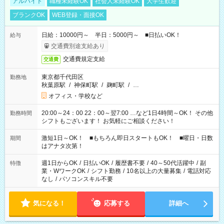
アルバイト
職種未経験OK
社会人未経験OK
大学生歓迎
ブランクOK
WEB登録・面接OK
日給：10000円～ 半日：5000円～ ■日払いOK！
給与
交通費別途支給あり
交通費規定支給
交通費
東京都千代田区
勤務地
秋葉原駅
/
神保町駅
/
麹町駅
/
…
オフィス・学校など
20:00～24：00 22：00～翌7:00 …など1日4時間～OK！ その他
勤務時間
シフトもございます！ お気軽にご相談ください！
激短1日～OK！ ■もちろん即日スタートもOK！ ■曜日・日数
期間
はアナタ次第！
週1日からOK
/
日払いOK
/
履歴書不要
/
40～50代活躍中
/
副
特徴
業・WワークOK
/
シフト勤務
/
10名以上の大量募集
/
電話対応
なし
/
パソコンスキル不要
気になる！
応募する
詳細へ