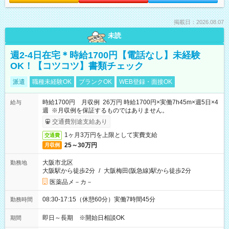
掲載日：2026.08.07
未読
週2-4日在宅＊時給1700円【電話なし】未経験
OK！【コツコツ】書類チェック
派遣
職種未経験OK
ブランクOK
WEB登録・面接OK
時給1700円 月収例 26万円 時給1700円×実働7h45m×週5日×4
給与
週 ※月収例を保証するものではありません。
交通費別途支給あり
1ヶ月3万円を上限として実費支給
交通費
25～30万円
月収例
大阪市北区
勤務地
大阪駅から徒歩2分
/
大阪梅田(阪急線)駅から徒歩2分
医薬品メ－カ－
08:30-17:15（休憩60分）実働7時間45分
勤務時間
即日～長期 ※開始日相談OK
期間