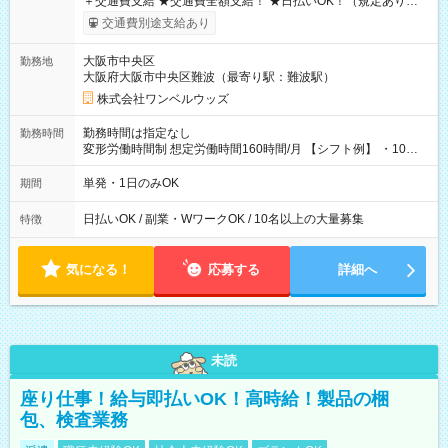
＋交通費支給 ★交通費全額支給！ ★日払いOK！（規定あり） ┗
働いたその日に現金GET♪ お仕事後はコンビニATMから 日払
交通費別途支給あり
い分を引き落とせます！ 【試用期間】試用期間なし
大阪市中央区
勤務地
大阪府大阪市中央区難波（最寄り駅：難波駅）
株式会社ワンベルウッズ
勤務時間は指定なし
勤務時間
変形労働時間制 想定労働時間160時間/月 【シフト例】 ・10：
00～20：00
単発・1日のみOK
期間
日払いOK / 副業・WワークOK / 10名以上の大量募集
特徴
気になる！
応募する
詳細へ
未読
座り仕事！給与即払いOK！高時給！製品の梱
包、検査業務