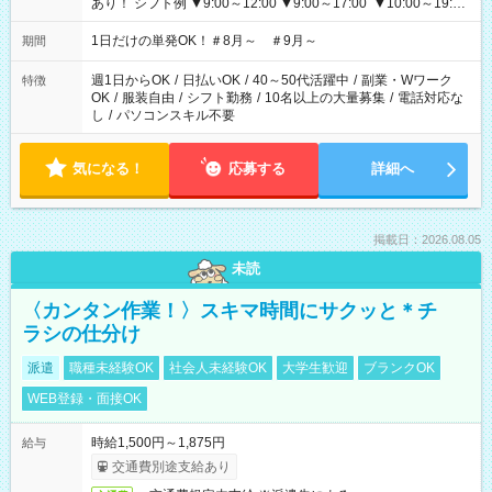
あり！ シフト例 ▼9:00～12:00 ▼9:00～17:00 ▼10:00～19:00
▼18:00～21:00
1日だけの単発OK！＃8月～ ＃9月～
期間
週1日からOK
/
日払いOK
/
40～50代活躍中
/
副業・Wワーク
特徴
OK
/
服装自由
/
シフト勤務
/
10名以上の大量募集
/
電話対応な
し
/
パソコンスキル不要
気になる！
応募する
詳細へ
掲載日：2026.08.05
未読
〈カンタン作業！〉スキマ時間にサクッと＊チ
ラシの仕分け
派遣
職種未経験OK
社会人未経験OK
大学生歓迎
ブランクOK
WEB登録・面接OK
時給1,500円～1,875円
給与
交通費別途支給あり