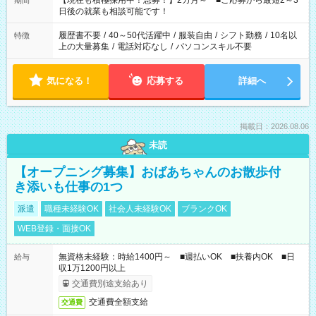
【現在も積極採用中！急募！】2カ月～ ■ご応募から最短2～3
期間
の方へ 今ご覧のお仕事で希望する勤務時間と、もう1つのお仕事
日後の就業も相談可能です！
の勤務時間。 合計で週40時間を超える場合は応募できません。
履歴書不要
/
40～50代活躍中
/
服装自由
/
シフト勤務
/
10名以
特徴
上の大量募集
/
電話対応なし
/
パソコンスキル不要
気になる！
応募する
詳細へ
掲載日：2026.08.06
未読
【オープニング募集】おばあちゃんのお散歩付
き添いも仕事の1つ
派遣
職種未経験OK
社会人未経験OK
ブランクOK
WEB登録・面接OK
無資格未経験：時給1400円～ ■週払いOK ■扶養内OK ■日
給与
収1万1200円以上
交通費別途支給あり
交通費全額支給
交通費