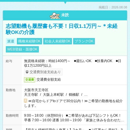
掲載日：2026.08.08
未読
志望動機も履歴書も不要！日収1.1万円～＊未経
験OKの介護
派遣
職種未経験OK
社会人未経験OK
ブランクOK
WEB登録・面接OK
無資格未経験：時給1400円～ ■週払いOK ■扶養内OK ■日
給与
収1万1200円以上
交通費別途支給あり
交通費全額支給
交通費
大阪市天王寺区
勤務地
天王寺駅
/
大阪上本町駅
/
鶴橋駅
/
…
≪自宅からドアtoドアで30分以内！≫ご希望の勤務地を紹介
します。
9:00～18:00（休憩60分） ■ご希望があれば下記シフトもOK！
勤務時間
早番 7:00～16:00 遅番 10:00～19:00 「家族と休みを合わせた
い」 「余裕を持って夕飯の準備がしたい」 「できれば残業はし
たくない」 など、ご希望を教えてくださいね。 ※Wワーク希望