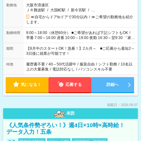
大阪市浪速区
勤務地
ＪＲ難波駅
/
大国町駅
/
新今宮駅
/
…
≪自宅からドアtoドアで30分以内！≫ご希望の勤務地を紹介
します。
9:00～18:00（休憩60分） ■ご希望があれば下記シフトもOK！
勤務時間
早番 7:00～16:00 遅番 10:00～19:00 夜勤 16:30～翌9:30 「家族
と休みを合わせたい」 「余裕を持って夕飯の準備がしたい」
「できれば残業はしたくない」 など、ご希望を教えてください
【8月中のスタートOK！急募！】2カ月～ ■ご応募から最短2～
期間
ね。 ※Wワーク希望の方へ 今ご覧のお仕事で希望する勤務時間
3日後に就業が可能です！
と、もう1つのお仕事の勤務時間。 合計で週40時間を超える場
合は応募できません。
履歴書不要
/
40～50代活躍中
/
服装自由
/
シフト勤務
/
10名以
特徴
上の大量募集
/
電話対応なし
/
パソコンスキル不要
気になる！
応募する
詳細へ
掲載日：2026.08.07
未読
《人気条件勢ぞろい！》週4日×10時×高時給！
データ入力！五条