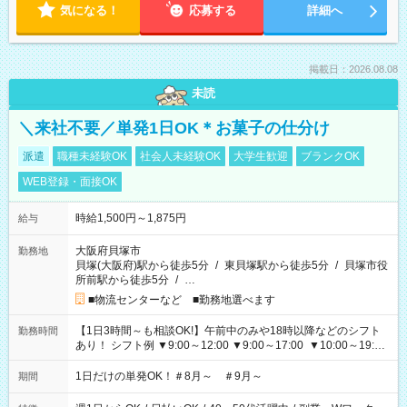
気になる！
応募する
詳細へ
掲載日：2026.08.08
未読
＼来社不要／単発1日OK＊お菓子の仕分け
派遣
職種未経験OK
社会人未経験OK
大学生歓迎
ブランクOK
WEB登録・面接OK
時給1,500円～1,875円
給与
大阪府貝塚市
勤務地
貝塚(大阪府)駅から徒歩5分
/
東貝塚駅から徒歩5分
/
貝塚市役
所前駅から徒歩5分
/
…
■物流センターなど ■勤務地選べます
【1日3時間～も相談OK!】午前中のみや18時以降などのシフト
勤務時間
あり！ シフト例 ▼9:00～12:00 ▼9:00～17:00 ▼10:00～19:00
▼18:00～21:00
1日だけの単発OK！＃8月～ ＃9月～
期間