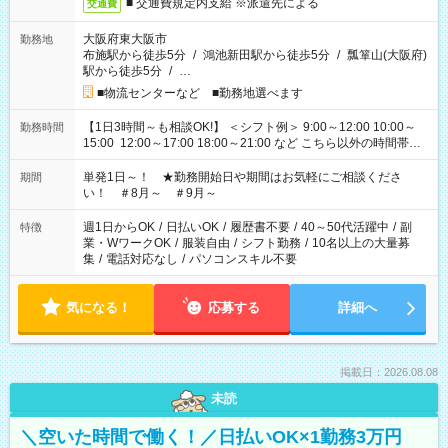
■ 交通費規定内支給 ※派遣先による
交通費
大阪府東大阪市
勤務地
布施駅から徒歩5分
/
鴻池新田駅から徒歩5分
/
瓢箪山(大阪府)
駅から徒歩5分
/
…
■物流センターなど ■勤務地選べます
【1日3時間～も相談OK!】 ＜シフト例＞ 9:00～12:00 10:00～
勤務時間
15:00 12:00～17:00 18:00～21:00 など こちら以外の時間帯も
お気軽にご相談ください！
単発1日～！ ★勤務開始日や期間はお気軽にご相談くださ
期間
い！ ＃8月～ ＃9月～
週1日からOK
/
日払いOK
/
履歴書不要
/
40～50代活躍中
/
副
特徴
業・WワークOK
/
服装自由
/
シフト勤務
/
10名以上の大量募
集
/
電話対応なし
/
パソコンスキル不要
気になる！
応募する
詳細へ
掲載日：2026.08.08
未読
＼空いた時間で働く！／日払いOK×1勤務3万円