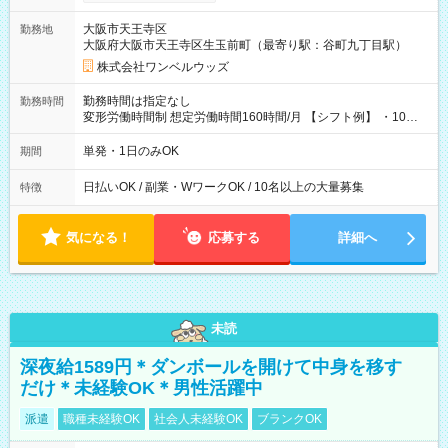
い分を引き落とせます！ 【試用期間】試用期間なし
大阪市天王寺区
勤務地
大阪府大阪市天王寺区生玉前町（最寄り駅：谷町九丁目駅）
株式会社ワンベルウッズ
勤務時間は指定なし
勤務時間
変形労働時間制 想定労働時間160時間/月 【シフト例】 ・10：
00～20：00
単発・1日のみOK
期間
日払いOK / 副業・WワークOK / 10名以上の大量募集
特徴
気になる！
応募する
詳細へ
未読
深夜給1589円＊ダンボールを開けて中身を移す
だけ＊未経験OK＊男性活躍中
派遣
職種未経験OK
社会人未経験OK
ブランクOK