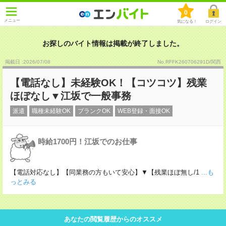
0
メニュー
気になる！
ログイン
お探しのバイト情報は掲載が終了しました。
掲載日 :2026
/
07
/
08
No.RFFK260706291D/関西
【電話なし】未経験OK！【コツコツ】残業
ほぼなし▼江坂で一般事務
派遣
職種未経験OK
ブランクOK
WEB登録・面接OK
時給1700円！江坂でのお仕事
【電話対応なし】【同業務の方もいて安心】▼【残業ほぼ無し/1
...も
っとみる
あなたの閲覧履歴からのオススメ