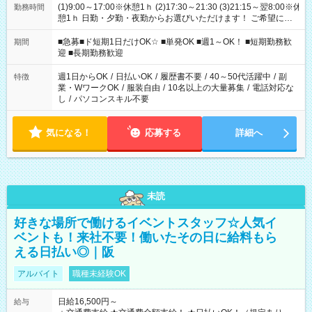
(1)9:00～17:00※休憩1ｈ (2)17:30～21:30 (3)21:15～翌8:00※休
勤務時間
憩1ｈ 日勤・夕勤・夜勤からお選びいただけます！ ご希望に合
わせて働けるお仕事です(*^^*) 【その他選べる勤務時間】 8-17
時/9-17時/9-18時/10-18時/11-21時/18-22時/20-翌4時/21-翌5
■急募■ド短期1日だけOK☆ ■単発OK ■週1～OK！ ■短期勤務歓
期間
時/22-翌6時/0-翌8時 ご自身のご都合で選んで頂ける完全自由シ
迎 ■長期勤務歓迎
フト！
週1日からOK
/
日払いOK
/
履歴書不要
/
40～50代活躍中
/
副
特徴
業・WワークOK
/
服装自由
/
10名以上の大量募集
/
電話対応な
し
/
パソコンスキル不要
気になる！
応募する
詳細へ
未読
好きな場所で働けるイベントスタッフ☆人気イ
ベントも！来社不要！働いたその日に給料もら
える日払い◎｜阪
アルバイト
職種未経験OK
日給16,500円～
給与