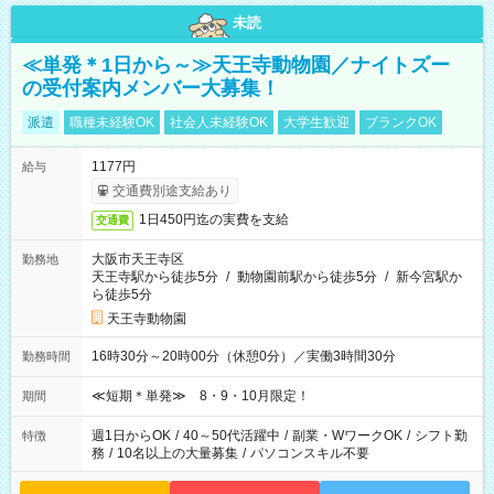
未読
≪単発＊1日から～≫天王寺動物園／ナイトズー
の受付案内メンバー大募集！
派遣
職種未経験OK
社会人未経験OK
大学生歓迎
ブランクOK
1177円
給与
交通費別途支給あり
1日450円迄の実費を支給
交通費
大阪市天王寺区
勤務地
天王寺駅から徒歩5分
/
動物園前駅から徒歩5分
/
新今宮駅か
ら徒歩5分
天王寺動物園
16時30分～20時00分（休憩0分）／実働3時間30分
勤務時間
≪短期＊単発≫ 8・9・10月限定！
期間
週1日からOK
/
40～50代活躍中
/
副業・WワークOK
/
シフト勤
特徴
務
/
10名以上の大量募集
/
パソコンスキル不要