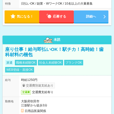
日払いOK / 副業・WワークOK / 10名以上の大量募集
特徴
気になる！
応募する
詳細へ
未読
座り仕事！給与即払いOK！駅チカ！高時給！歯
科材料の梱包
派遣
職種未経験OK
社会人未経験OK
ブランクOK
WEB登録・面接OK
時給1250円
給与
交通費別途支給あり
交通費支給有り
交通費
大阪府吹田市
勤務地
江坂駅から徒歩3分
日用品医薬関係