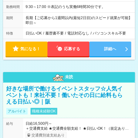
9:30～17:00 ※表記のうち実働6時間30分です。
勤務時間
長期【ご応募から1週間以内(最短2日目)のスピード就業が可能】
期間
即日～
日払いOK
/
履歴書不要
/
電話対応なし
/
パソコンスキル不要
特徴
気になる！
応募する
詳細へ
未読
好きな場所で働けるイベントスタッフ☆人気イ
ベントも！来社不要！働いたその日に給料もら
える日払い◎｜阪
アルバイト
職種未経験OK
日給16,500円～
給与
＋交通費支給 ★交通費全額支給！ ★日払いOK！（規定あり） ┗
働いたその日に現金GET♪ お仕事後はコンビニATMから 日払
交通費別途支給あり