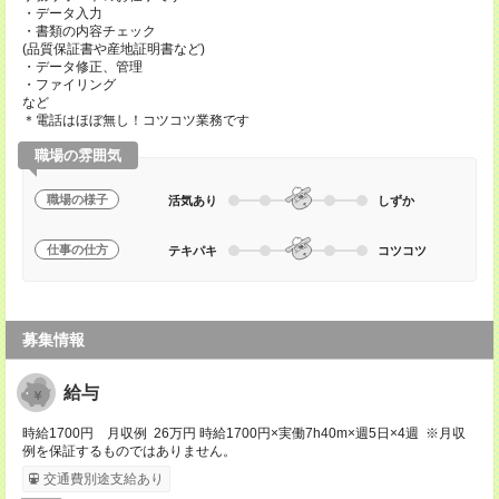
・データ入力
・書類の内容チェック
(品質保証書や産地証明書など)
・データ修正、管理
・ファイリング
など
＊電話はほぼ無し！コツコツ業務です
職場の雰囲気
職場の様子
活気あり
しずか
仕事の仕方
テキパキ
コツコツ
募集情報
給与
時給1700円 月収例 26万円 時給1700円×実働7h40m×週5日×4週 ※月収
例を保証するものではありません。
交通費別途支給あり