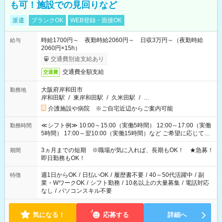
も可！施設での見回りなど
派遣
ブランクOK
WEB登録・面接OK
時給1700円～ 夜勤時給2060円～ 日収3万円～（夜勤時給
給与
2060円×15h）
交通費別途支給あり
交通費全額支給
交通費
大阪府岸和田市
勤務地
岸和田駅
/
東岸和田駅
/
久米田駅
/
…
介護施設や病院 ※ご自宅近辺からご案内可能
≪シフト例≫ 10:00～15:00（実働5時間） 12:00～17:00（実働
勤務時間
5時間） 17:00～翌10:00（実働15時間）など ご希望に応じて、
働く時間は調整できます！ お気軽に担当へ相談ください！
3ヵ月までの短期 ※職場が気に入れば、長期もOK！ ★急募！
期間
即日勤務もOK！
週1日からOK
/
日払いOK
/
履歴書不要
/
40～50代活躍中
/
副
特徴
業・WワークOK
/
シフト勤務
/
10名以上の大量募集
/
電話対応
なし
/
パソコンスキル不要
気になる！
応募する
詳細へ