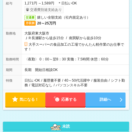
1,271円 ～1,589円 ＊日払いOK
給与
交通費別途支給あり
嬉しい全額支給（社内規定あり）
交通費
20～25万円
月収例
大阪府東大阪市
勤務地
ＪＲ長瀬駅から徒歩15分
/
南巽駅から徒歩10分
大手スーパーの食品加工の工場でかんたん軽作業のお仕事で
す！
〈夜勤〉 0：00～翌8：30 実働：7.5時間 休憩：60分
勤務時間
長期 開始日相談OK
期間
日払いOK
/
履歴書不要
/
40～50代活躍中
/
服装自由
/
シフト勤
特徴
務
/
電話対応なし
/
パソコンスキル不要
気になる！
応募する
詳細へ
未読