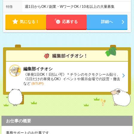
9:30~18:00 実働7.5時間 ・9:30~14:30 実働5時間 ・
16:00~21:30 実働5.5時間
週1日からOK / 副業・WワークOK / 10名以上の大量募集
特徴
気になる！
応募する
詳細へ
編集部イチオシ
《単発1日OK！日払い可》＊チラシのモクモクシール貼り、
《1日だけの単発もOK》イベントや展示会場での設営・撤去
など
(8/7UP!)
お仕事の概要
事務サポートのお仕事です