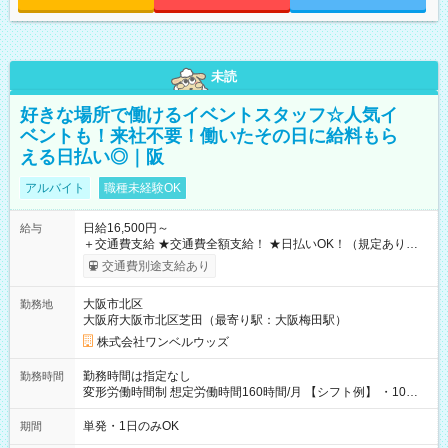
未読
好きな場所で働けるイベントスタッフ☆人気イ
ベントも！来社不要！働いたその日に給料もら
える日払い◎｜阪
アルバイト
職種未経験OK
日給16,500円～
給与
＋交通費支給 ★交通費全額支給！ ★日払いOK！（規定あり） ┗
働いたその日に現金GET♪ お仕事後はコンビニATMから 日払
交通費別途支給あり
い分を引き落とせます！ 【試用期間】試用期間なし
大阪市北区
勤務地
大阪府大阪市北区芝田（最寄り駅：大阪梅田駅）
株式会社ワンベルウッズ
勤務時間は指定なし
勤務時間
変形労働時間制 想定労働時間160時間/月 【シフト例】 ・10：
00～20：00
単発・1日のみOK
期間