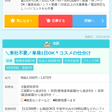
週1日からOK
/
日払いOK
/
40～50代活躍中
/
副業・Wワーク
特徴
OK
/
服装自由
/
シフト勤務
/
10名以上の大量募集
/
電話対応な
し
/
パソコンスキル不要
気になる！
応募する
詳細へ
掲載日：2026.08.08
未読
＼来社不要／単発1日OK＊コスメの仕分け
派遣
職種未経験OK
社会人未経験OK
大学生歓迎
ブランクOK
WEB登録・面接OK
時給1,500円～1,875円
給与
大阪府吹田市
勤務地
江坂駅から徒歩5分
/
吹田(東海道本線)駅から徒歩5分
/
吹田
(阪急線)駅から徒歩5分
/
…
■物流センターなど ■勤務地選べます
【1日3時間～も相談OK!】午前中のみや18時以降などのシフト
勤務時間