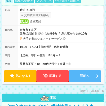
派遣
職種未経験OK
ブランクOK
WEB登録・面接OK
時給1500円
給与
交通費別途支給あり
全額支給
交通費
京都市下京区
勤務地
五条(京都市営)駅から徒歩1分
/
烏丸駅から徒歩10分
大手企業のシェアードサービス◎
10:00～17:00(実働6時間 休憩1時間)
勤務時間
【急募】即日～長期 ※8月～！
期間
履歴書不要
/
40～50代活躍中
/
服装自由
特徴
気になる！
応募する
詳細へ
掲載日：2026.08.06
未読