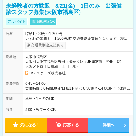
未経験者の方歓迎 8/21(金) 1日のみ 出張健
診スタッフ募集(大阪市福島区)
アルバイト
職種未経験OK
時給1,200円～1,200円
給与
いずれの業務も 1,200円/時 交通費別途支給となります 【試用
期間】試用期間なし
交通費別途支給あり
大阪市福島区
勤務地
大阪府大阪市福島区野田（最寄り駅：JR環状線「野田」駅
大阪メトロ千日前線「玉川」駅）
HSJスターズ株式会社
6:45～14:00
勤務時間
実働時間：6時間30分/日 8/21(金)：6:50集合-14:00終了（休憩
45分)
単発・1日のみOK
期間
副業・WワークOK
特徴
気になる！
応募する
詳細へ