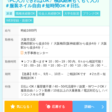
〈PC入力できればOK〉模試結果もくもく入力
＃服装ネイル自由＃短時間OK＃日払
派遣
職種未経験OK
社会人未経験OK
大学生歓迎
ブランクOK
WEB登録・面接OK
時給1600円
給与
大阪市北区
勤務地
西梅田駅から徒歩3分
/
大阪梅田(阪神線)駅から徒歩4分
/
大阪
駅から徒歩4分
/
…
大手事務センター
▼シフト選べます▼ 10：00～19：00 内、6ｈから相談可能！
勤務時間
＊10：00～16：00 ＊10：00～17：00 ＊10：00～18：00 ＊
11：00～19：00 ＊12：00～19：00 ＊13：00～19：00
【急募】8月～、9月～、10月～ ご相談OKです ＃2カ月～短
期間
期相談OK！
日払いOK
/
履歴書不要
/
40～50代活躍中
/
副業・WワークOK
/
特徴
服装自由
/
シフト勤務
/
10名以上の大量募集
/
電話対応なし
/
パ
ソコンスキル不要
気になる！
応募する
詳細へ