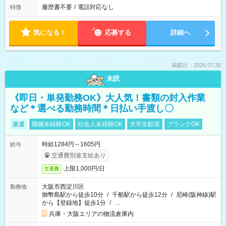
履歴書不要
/
電話対応なし
特徴
気になる！
応募する
詳細へ
掲載日：2026.07.30
未読
《即日・単発勤務OK》大人気！書類の封入作業
など＊選べる勤務時間＊日払い手渡し〇
派遣
職種未経験OK
社会人未経験OK
大学生歓迎
ブランクOK
時給1284円～1605円
給与
交通費別途支給あり
上限1,000円/日
交通費
大阪市西淀川区
勤務地
御幣島駅から徒歩10分
/
千船駅から徒歩12分
/
尼崎(阪神線)駅
から【登録地】徒歩1分
/
…
兵庫・大阪エリアの物流倉庫内