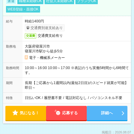
派遣
職種未経験OK
社会人未経験OK
ブランクOK
WEB登録・面接OK
時給1400円
給与
交通費別途支給あり
交通費支給有り
交通費
大阪府寝屋川市
勤務地
寝屋川市駅から徒歩5分
電子・機械系メーカー
10:00～16:00 10:00～17:00 ※表記のうち実働5時間から6時間で
勤務時間
す。
長期【ご応募から1週間以内(最短2日目)のスピード就業が可能】
期間
即日～
日払いOK
/
履歴書不要
/
電話対応なし
/
パソコンスキル不要
特徴
気になる！
応募する
詳細へ
掲載日：2026.08.07