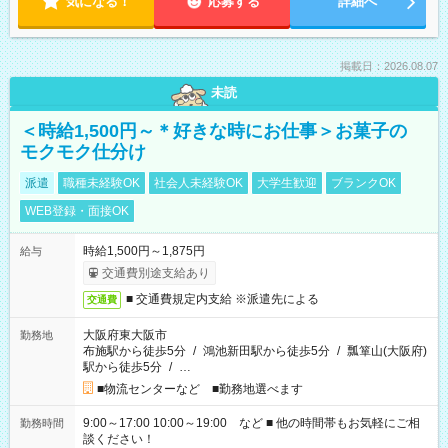
気になる！
応募する
詳細へ
掲載日：2026.08.07
未読
＜時給1,500円～＊好きな時にお仕事＞お菓子の
モクモク仕分け
派遣
職種未経験OK
社会人未経験OK
大学生歓迎
ブランクOK
WEB登録・面接OK
時給1,500円～1,875円
給与
交通費別途支給あり
■ 交通費規定内支給 ※派遣先による
交通費
大阪府東大阪市
勤務地
布施駅から徒歩5分
/
鴻池新田駅から徒歩5分
/
瓢箪山(大阪府)
駅から徒歩5分
/
…
■物流センターなど ■勤務地選べます
9:00～17:00 10:00～19:00 など ■ 他の時間帯もお気軽にご相
勤務時間
談ください！