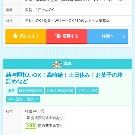
00～20：00
単発・1日のみOK
期間
日払いOK / 副業・WワークOK / 10名以上の大量募集
特徴
気になる！
応募する
詳細へ
未読
給与即払いOK！高時給！土日休み！お菓子の箱
詰めなど
派遣
職種未経験OK
社会人未経験OK
ブランクOK
WEB登録・面接OK
時給1400円
給与
交通費別途支給あり
交通費支給有り
交通費