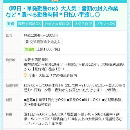
《即日・単発勤務OK》大人気！書類の封入作業
など＊選べる勤務時間＊日払い手渡し〇
派遣
職種未経験OK
社会人未経験OK
大学生歓迎
ブランクOK
時給1284円～1605円
給与
交通費別途支給あり
上限1,000円/日
交通費
大阪市西淀川区
勤務地
御幣島駅から徒歩10分
/
千船駅から徒歩12分
/
尼崎(阪神線)駅
から【登録地】徒歩1分
/
…
兵庫・大阪エリアの物流倉庫内
(1)9:00～17:00※休憩1ｈ (2)17:30～21:30 (3)21:15～翌8:00※休
勤務時間
憩1ｈ 日勤・夕勤・夜勤からお選びいただけます！ ご希望に合
わせて働けるお仕事です(*^^*) 【その他選べる勤務時間】 8-17
時/9-17時/9-18時/10-18時/11-21時/18-22時/20-翌4時/21-翌5
■急募■ド短期1日だけOK☆ ■単発OK ■週1～OK！ ■短期勤務歓
期間
時/22-翌6時/0-翌8時 ご自身のご都合で選んで頂ける完全自由シ
迎 ■長期勤務歓迎
フト！
週1日からOK
/
日払いOK
/
履歴書不要
/
40～50代活躍中
/
副
特徴
業・WワークOK
/
服装自由
/
10名以上の大量募集
/
電話対応な
し
/
パソコンスキル不要