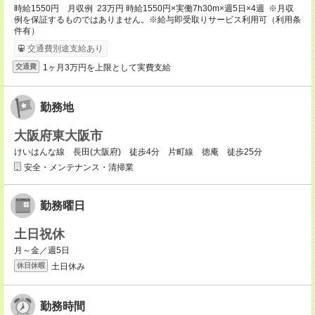
時給1550円 月収例 23万円 時給1550円×実働7h30m×週5日×4週 ※月収
例を保証するものではありません。※給与即受取りサービス利用可（利用条
件有）
交通費別途支給あり
1ヶ月3万円を上限として実費支給
交通費
勤務地
大阪府東大阪市
けいはんな線 長田(大阪府) 徒歩4分 片町線 徳庵 徒歩25分
安全・メンテナンス・清掃業
勤務曜日
土日祝休
月～金／週5日
土日休み
休日休暇
勤務時間