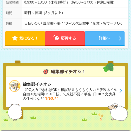
➀9:00～18:00（休憩1時間） ➁9:00～17:00（休憩1時間）
勤務時間
即日～長期（3ヶ月以上）
期間
日払いOK
/
履歴書不要
/
40～50代活躍中
/
副業・WワークOK
特徴
気になる！
応募する
詳細へ
編集部イチオシ
〈PC入力できればOK〉模試結果もくもく入力＃服装ネイル
自由＃短時間OK＃日払、＼来社不要／単発1日OK＊文房具
の仕分けなど
(8/10UP!)