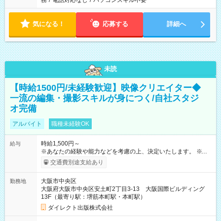
務
/
電話対応なし
/
パソコンスキル不要
気になる！
応募する
詳細へ
未読
【時給1500円/未経験歓迎】映像クリエイター◆
一流の編集・撮影スキルが身につく/自社スタジ
オ完備
アルバイト
職種未経験OK
時給1,500円～
給与
※あなたの経験や能力などを考慮の上、決定いたします。 ※試
用期間3ヶ月あり（期間中の雇用形態や給与、各種条件はすべて
交通費別途支給あり
本採用時と同一です）。 【しっかり稼げる月収例！】 月収24万
円以上可能 （時給1,500円×1日8時間×月20日勤務の場合） 未経
大阪市中央区
勤務地
験からプロの映像制作スキルを学びながら、安定した高い収入
大阪府大阪市中央区安土町2丁目3-13 大阪国際ビルディング
を得られる抜群の環境です。あなたの頑張りや成長は、しっか
13F（最寄り駅：堺筋本町駅・本町駅）
りと評価していきます。 【試用期間】試用期間あり 試用期間の
長さ：3ヶ月 雇用形態、給与は本採用時と同じです。
ダイレクト出版株式会社