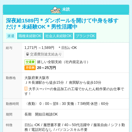
未読
深夜給1589円＊ダンボールを開けて中身を移す
だけ＊未経験OK＊男性活躍中
派遣
職種未経験OK
社会人未経験OK
ブランクOK
1,271円 ～1,589円 ＊日払いOK
給与
交通費別途支給あり
嬉しい全額支給（社内規定あり）
交通費
20～25万円
月収例
大阪府東大阪市
勤務地
ＪＲ長瀬駅から徒歩15分
/
南巽駅から徒歩10分
大手スーパーの食品加工の工場でかんたん軽作業のお仕事で
す！
〈夜勤〉 0：00～翌8：30 実働：7.5時間 休憩：60分
勤務時間
長期 開始日相談OK
期間
日払いOK
/
履歴書不要
/
40～50代活躍中
/
服装自由
/
シフト勤
特徴
務
/
電話対応なし
/
パソコンスキル不要