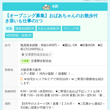
未読
【オープニング募集】おばあちゃんのお散歩付
き添いも仕事の1つ
派遣
職種未経験OK
社会人未経験OK
ブランクOK
WEB登録・面接OK
無資格未経験：時給1400円～ ■週払いOK ■扶養内OK ■日
給与
収1万1200円以上
交通費別途支給あり
交通費全額支給
交通費
大阪府東大阪市
勤務地
八戸ノ里駅
/
河内小阪駅
/
徳庵駅
/
…
≪自宅からドアtoドアで30分以内！≫ご希望の勤務地を紹介
します。
9:00～18:00（休憩60分） ■ご希望があれば下記シフトもOK！
勤務時間
早番 7:00～16:00 遅番 10:00～19:00 夜勤 16:30～翌9:30 「家族
と休みを合わせたい」 「余裕を持って夕飯の準備がしたい」
「できれば残業はしたくない」 など、ご希望を教えてください
【8月中のスタートOK！急募！】2カ月～ ■ご応募から最短2～
期間
ね。 ※Wワーク希望の方へ 今ご覧のお仕事で希望する勤務時間
3日後に就業が可能です！