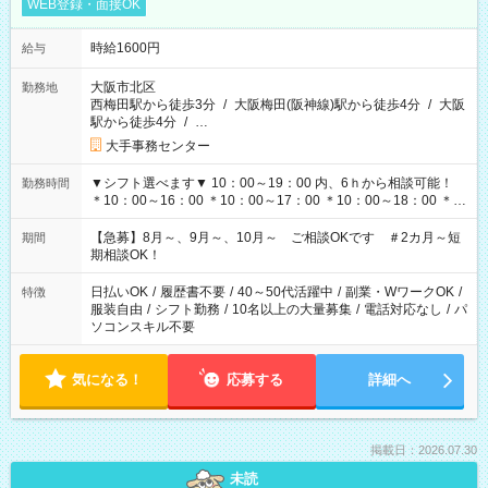
WEB登録・面接OK
時給1600円
給与
大阪市北区
勤務地
西梅田駅から徒歩3分
/
大阪梅田(阪神線)駅から徒歩4分
/
大阪
駅から徒歩4分
/
…
大手事務センター
▼シフト選べます▼ 10：00～19：00 内、6ｈから相談可能！
勤務時間
＊10：00～16：00 ＊10：00～17：00 ＊10：00～18：00 ＊
11：00～19：00 ＊12：00～19：00 ＊13：00～19：00
【急募】8月～、9月～、10月～ ご相談OKです ＃2カ月～短
期間
期相談OK！
日払いOK
/
履歴書不要
/
40～50代活躍中
/
副業・WワークOK
/
特徴
服装自由
/
シフト勤務
/
10名以上の大量募集
/
電話対応なし
/
パ
ソコンスキル不要
気になる！
応募する
詳細へ
掲載日：2026.07.30
未読