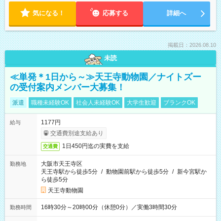
気になる！
応募する
詳細へ
掲載日：2026.08.10
未読
≪単発＊1日から～≫天王寺動物園／ナイトズー
の受付案内メンバー大募集！
派遣
職種未経験OK
社会人未経験OK
大学生歓迎
ブランクOK
1177円
給与
交通費別途支給あり
1日450円迄の実費を支給
交通費
大阪市天王寺区
勤務地
天王寺駅から徒歩5分
/
動物園前駅から徒歩5分
/
新今宮駅か
ら徒歩5分
天王寺動物園
16時30分～20時00分（休憩0分）／実働3時間30分
勤務時間