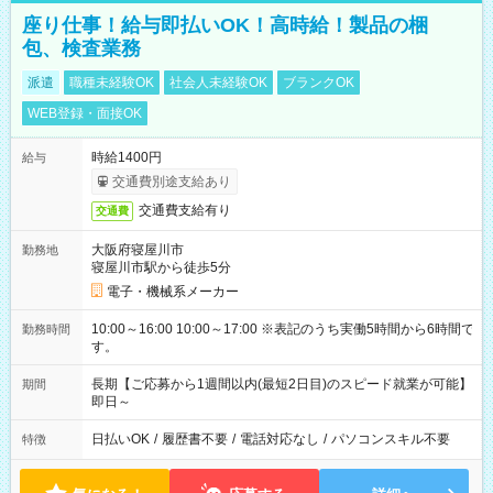
座り仕事！給与即払いOK！高時給！製品の梱
包、検査業務
派遣
職種未経験OK
社会人未経験OK
ブランクOK
WEB登録・面接OK
時給1400円
給与
交通費別途支給あり
交通費支給有り
交通費
大阪府寝屋川市
勤務地
寝屋川市駅から徒歩5分
電子・機械系メーカー
10:00～16:00 10:00～17:00 ※表記のうち実働5時間から6時間で
勤務時間
す。
長期【ご応募から1週間以内(最短2日目)のスピード就業が可能】
期間
即日～
日払いOK
/
履歴書不要
/
電話対応なし
/
パソコンスキル不要
特徴