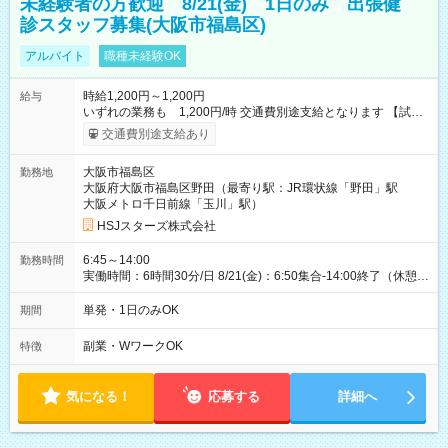
未経験者の方歓迎 8/21(金) 1日のみ 出張健
診スタッフ募集(大阪市福島区)
アルバイト
職種未経験OK
時給1,200円～1,200円
給与
いずれの業務も 1,200円/時 交通費別途支給となります 【試用
期間】試用期間なし
交通費別途支給あり
大阪市福島区
勤務地
大阪府大阪市福島区野田（最寄り駅：JR環状線「野田」駅
大阪メトロ千日前線「玉川」駅）
HSJスターズ株式会社
6:45～14:00
勤務時間
実働時間：6時間30分/日 8/21(金)：6:50集合-14:00終了（休憩
45分)
単発・1日のみOK
期間
副業・WワークOK
特徴
気になる！
応募する
詳細へ