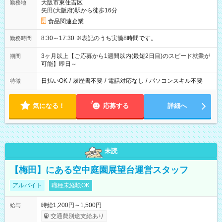
大阪市東住吉区
勤務地
矢田(大阪府)駅から徒歩16分
食品関連企業
8:30～17:30 ※表記のうち実働8時間です。
勤務時間
3ヶ月以上【ご応募から1週間以内(最短2日目)のスピード就業が
期間
可能】即日～
日払いOK
/
履歴書不要
/
電話対応なし
/
パソコンスキル不要
特徴
気になる！
応募する
詳細へ
未読
【梅田】にある空中庭園展望台運営スタッフ
アルバイト
職種未経験OK
時給1,200円～1,500円
給与
交通費別途支給あり