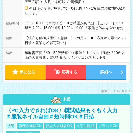
天王寺駅
/
大阪上本町駅
/
鶴橋駅
/
…
≪自宅からドアtoドアで30分以内！≫ご希望の勤務地を紹介
します。
9:00～18:00（休憩60分） ■ご希望があれば下記シフトもOK！
勤務時間
早番 7:00～16:00 遅番 10:00～19:00 「家族と休みを合わせた
い」 「余裕を持って夕飯の準備がしたい」 「できれば残業はし
たくない」 など、ご希望を教えてくださいね。 ※Wワーク希望
【現在も積極採用中！急募！】2カ月～ ■ご応募から最短2～3
期間
の方へ 今ご覧のお仕事で希望する勤務時間と、もう1つのお仕事
日後の就業も相談可能です！
の勤務時間。 合計で週40時間を超える場合は応募できません。
履歴書不要
/
40～50代活躍中
/
服装自由
/
シフト勤務
/
10名以
特徴
上の大量募集
/
電話対応なし
/
パソコンスキル不要
気になる！
応募する
詳細へ
掲載日：2026.08.06
未読
〈PC入力できればOK〉模試結果もくもく入力
＃服装ネイル自由＃短時間OK＃日払
派遣
職種未経験OK
社会人未経験OK
大学生歓迎
ブランクOK