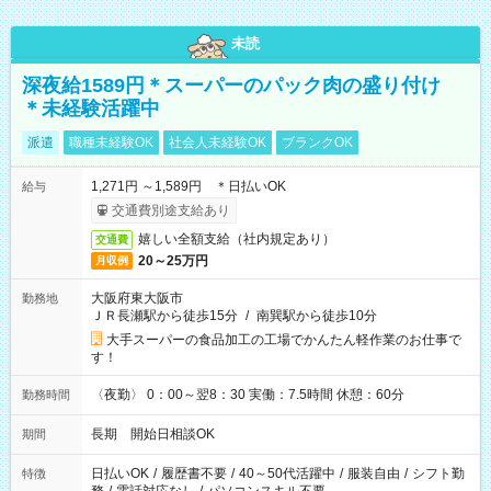
未読
深夜給1589円＊スーパーのパック肉の盛り付け
＊未経験活躍中
派遣
職種未経験OK
社会人未経験OK
ブランクOK
1,271円 ～1,589円 ＊日払いOK
給与
交通費別途支給あり
嬉しい全額支給（社内規定あり）
交通費
20～25万円
月収例
大阪府東大阪市
勤務地
ＪＲ長瀬駅から徒歩15分
/
南巽駅から徒歩10分
大手スーパーの食品加工の工場でかんたん軽作業のお仕事で
す！
〈夜勤〉 0：00～翌8：30 実働：7.5時間 休憩：60分
勤務時間
長期 開始日相談OK
期間
日払いOK
/
履歴書不要
/
40～50代活躍中
/
服装自由
/
シフト勤
特徴