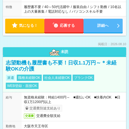
と、もう1つのお仕事の勤務時間。 合計で週40時間を超える場
合は応募できません。
履歴書不要
/
40～50代活躍中
/
服装自由
/
シフト勤務
/
10名以
特徴
上の大量募集
/
電話対応なし
/
パソコンスキル不要
気になる！
応募する
詳細へ
掲載日：2026.08.10
未読
志望動機も履歴書も不要！日収1.1万円～＊未経
験OKの介護
派遣
職種未経験OK
社会人未経験OK
ブランクOK
WEB登録・面接OK
無資格未経験：時給1400円～ ■週払いOK ■扶養内OK ■日
給与
収1万1200円以上
交通費別途支給あり
交通費全額支給
交通費
大阪市天王寺区
勤務地