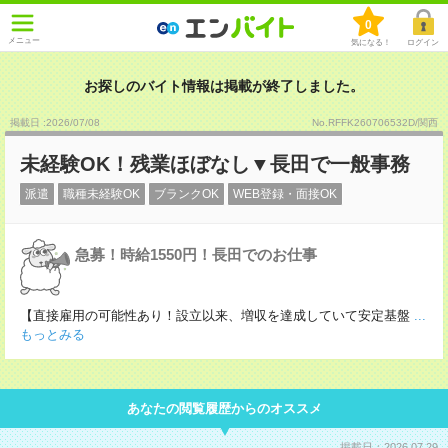
0
メニュー
気になる！
ログイン
お探しのバイト情報は掲載が終了しました。
掲載日 :2026
/
07
/
08
No.RFFK260706532D/関西
未経験OK！残業ほぼなし▼長田で一般事務
派遣
職種未経験OK
ブランクOK
WEB登録・面接OK
急募！時給1550円！長田でのお仕事
【直接雇用の可能性あり！設立以来、増収を達成していて安定基盤
...
もっとみる
あなたの閲覧履歴からのオススメ
掲載日：2026.07.29