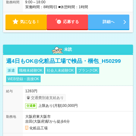
9:00～18:00
勤務時間
実働時間：8時間/日 ■休憩時間：1時間
気になる！
応募する
詳細へ
未読
週4日もOK◎化粧品工場で検品・梱包_H50299
派遣
職種未経験OK
社会人未経験OK
ブランクOK
WEB登録・面接OK
1283円
給与
交通費別途支給あり
上限あり(月額)30,000円
交通費
大阪府東大阪市
勤務地
吉田(大阪府)駅から徒歩6分
化粧品工場