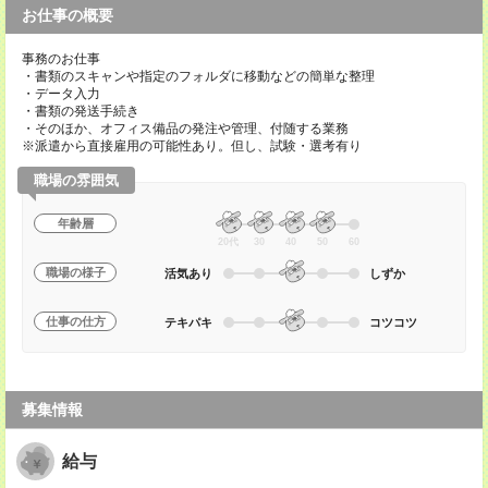
お仕事の概要
事務のお仕事
・書類のスキャンや指定のフォルダに移動などの簡単な整理
・データ入力
・書類の発送手続き
・そのほか、オフィス備品の発注や管理、付随する業務
※派遣から直接雇用の可能性あり。但し、試験・選考有り
職場の雰囲気
年齢層
20代
30
40
50
60
職場の様子
活気あり
しずか
仕事の仕方
テキパキ
コツコツ
募集情報
給与