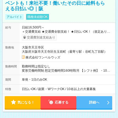
ベントも！来社不要！働いたその日に給料もら
える日払い◎｜阪
アルバイト
職種未経験OK
日給16,500円～
給与
＋交通費支給 ★交通費全額支給！ ★日払いOK！（規定あり） ┗
働いたその日に現金GET♪ お仕事後はコンビニATMから 日払
交通費別途支給あり
い分を引き落とせます！ 【試用期間】試用期間なし
大阪市天王寺区
勤務地
大阪府大阪市天王寺区生玉前町（最寄り駅：谷町九丁目駅）
株式会社ワンベルウッズ
勤務時間は指定なし
勤務時間
変形労働時間制 想定労働時間160時間/月 【シフト例】 ・10：
00～20：00
単発・1日のみOK
期間
日払いOK / 副業・WワークOK / 10名以上の大量募集
特徴
気になる！
応募する
詳細へ