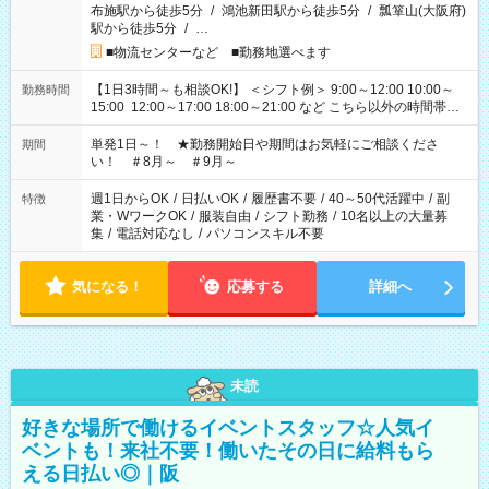
布施駅から徒歩5分
/
鴻池新田駅から徒歩5分
/
瓢箪山(大阪府)
駅から徒歩5分
/
…
■物流センターなど ■勤務地選べます
【1日3時間～も相談OK!】 ＜シフト例＞ 9:00～12:00 10:00～
勤務時間
15:00 12:00～17:00 18:00～21:00 など こちら以外の時間帯も
お気軽にご相談ください！
単発1日～！ ★勤務開始日や期間はお気軽にご相談くださ
期間
い！ ＃8月～ ＃9月～
週1日からOK
/
日払いOK
/
履歴書不要
/
40～50代活躍中
/
副
特徴
業・WワークOK
/
服装自由
/
シフト勤務
/
10名以上の大量募
集
/
電話対応なし
/
パソコンスキル不要
気になる！
応募する
詳細へ
未読
好きな場所で働けるイベントスタッフ☆人気イ
ベントも！来社不要！働いたその日に給料もら
える日払い◎｜阪