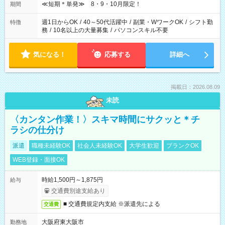
≪短期＊単発≫ 8・9・10月限定！
期間
週1日からOK
/
40～50代活躍中
/
副業・WワークOK
/
シフト勤
特徴
務
/
10名以上の大量募集
/
パソコンスキル不要
気になる！
応募する
詳細へ
掲載日：2026.08.09
未読
〈カンタン作業！〉スキマ時間にサクッと＊チ
ラシの仕分け
派遣
職種未経験OK
社会人未経験OK
大学生歓迎
ブランクOK
WEB登録・面接OK
時給1,500円～1,875円
給与
交通費別途支給あり
■ 交通費規定内支給 ※派遣先による
交通費
大阪府東大阪市
勤務地