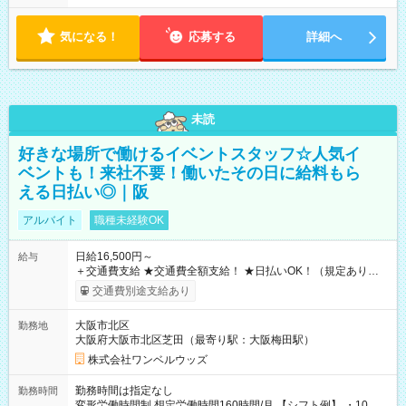
気になる！
応募する
詳細へ
未読
好きな場所で働けるイベントスタッフ☆人気イ
ベントも！来社不要！働いたその日に給料もら
える日払い◎｜阪
アルバイト
職種未経験OK
日給16,500円～
給与
＋交通費支給 ★交通費全額支給！ ★日払いOK！（規定あり） ┗
働いたその日に現金GET♪ お仕事後はコンビニATMから 日払
交通費別途支給あり
い分を引き落とせます！ 【試用期間】試用期間なし
大阪市北区
勤務地
大阪府大阪市北区芝田（最寄り駅：大阪梅田駅）
株式会社ワンベルウッズ
勤務時間は指定なし
勤務時間
変形労働時間制 想定労働時間160時間/月 【シフト例】 ・10：