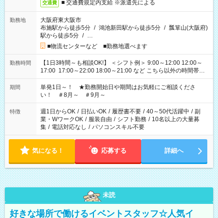
■ 交通費規定内支給 ※派遣先による
交通費
大阪府東大阪市
勤務地
布施駅から徒歩5分
/
鴻池新田駅から徒歩5分
/
瓢箪山(大阪府)
駅から徒歩5分
/
…
■物流センターなど ■勤務地選べます
【1日3時間～も相談OK!】 ＜シフト例＞ 9:00～12:00 12:00～
勤務時間
17:00 17:00～22:00 18:00～21:00 など こちら以外の時間帯も
お気軽にご相談ください！
単発1日～！ ★勤務開始日や期間はお気軽にご相談くださ
期間
い！ ＃8月～ ＃9月～
週1日からOK
/
日払いOK
/
履歴書不要
/
40～50代活躍中
/
副
特徴
業・WワークOK
/
服装自由
/
シフト勤務
/
10名以上の大量募
集
/
電話対応なし
/
パソコンスキル不要
気になる！
応募する
詳細へ
未読
好きな場所で働けるイベントスタッフ☆人気イ