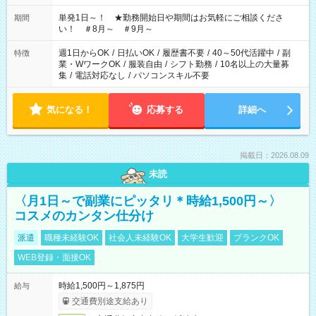
単発1日～！ ★勤務開始日や期間はお気軽にご相談くださ
期間
い！ ＃8月～ ＃9月～
週1日からOK
/
日払いOK
/
履歴書不要
/
40～50代活躍中
/
副
特徴
業・WワークOK
/
服装自由
/
シフト勤務
/
10名以上の大量募
集
/
電話対応なし
/
パソコンスキル不要
気になる！
応募する
詳細へ
掲載日：2026.08.09
未読
〈月1日～で副業にピッタリ＊時給1,500円～〉
コスメのカンタン仕分け
派遣
職種未経験OK
社会人未経験OK
大学生歓迎
ブランクOK
WEB登録・面接OK
時給1,500円～1,875円
給与
交通費別途支給あり