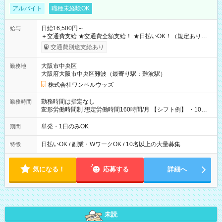
アルバイト
職種未経験OK
日給16,500円～
給与
＋交通費支給 ★交通費全額支給！ ★日払いOK！（規定あり） ┗
働いたその日に現金GET♪ お仕事後はコンビニATMから 日払
交通費別途支給あり
い分を引き落とせます！ 【試用期間】試用期間なし
大阪市中央区
勤務地
大阪府大阪市中央区難波（最寄り駅：難波駅）
株式会社ワンベルウッズ
勤務時間は指定なし
勤務時間
変形労働時間制 想定労働時間160時間/月 【シフト例】 ・10：
00～20：00
単発・1日のみOK
期間
日払いOK / 副業・WワークOK / 10名以上の大量募集
特徴
気になる！
応募する
詳細へ
未読