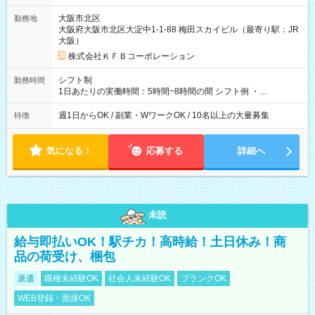
大阪市北区
勤務地
大阪府大阪市北区大淀中1-1-88 梅田スカイビル（最寄り駅：JR
大阪）
株式会社ＫＦＢコーポレーション
シフト制
勤務時間
1日あたりの実働時間：5時間~8時間の間 シフト例 ・
9:30~18:00 実働7.5時間 ・9:30~14:30 実働5時間 ・
16:00~21:30 実働5.5時間
週1日からOK / 副業・WワークOK / 10名以上の大量募集
特徴
気になる！
応募する
詳細へ
未読
給与即払いOK！駅チカ！高時給！土日休み！商
品の荷受け、梱包
派遣
職種未経験OK
社会人未経験OK
ブランクOK
WEB登録・面接OK