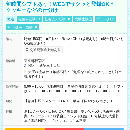
短時間シフトあり！WEBでサクッと登録OK＊
クッキーなどの仕分け
派遣
職種未経験OK
社会人未経験OK
大学生歓迎
ブランクOK
WEB登録・面接OK
時給1500円 ■日払い・週払いOK！(規定あり) ■現金日払いも
給与
OK(規定あり)
交通費別途支給あり
東京都新宿区
勤務地
新宿駅
/
新宿三丁目駅
大手物流会社（年齢不問／「無理なく続けられる」と好評の
職場です！）
9:00～18:00（実動8時間） 希望の時間帯を選べます！ ＜シフト
勤務時間
例＞ ・8：30～12：00 ・10：00～19：00 ・17：00～22：00
・13：00～22：00 ・22：00～翌6：00 など
【急募】即日スタートＯＫ！ 単発1日のみから働けます。
期間
週1日からOK
/
日払いOK
/
履歴書不要
/
40～50代活躍中
/
副
特徴
業・WワークOK
/
服装自由
/
シフト勤務
/
10名以上の大量募
集
/
電話対応なし
/
パソコンスキル不要