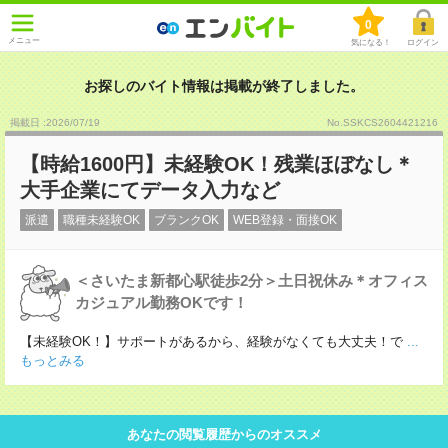
0
メニュー
気になる！
ログイン
お探しのバイト情報は掲載が終了しました。
掲載日 :2026
/
07
/
19
No.SSKCS2604421216
【時給1600円】未経験OK！残業ほぼなし＊
大手企業にてデータ入力など
派遣
職種未経験OK
ブランクOK
WEB登録・面接OK
＜さいたま新都心駅徒歩2分＞土日祝休み＊オフィス
カジュアル勤務OKです！
【未経験OK！】サポートがあるから、経験がなくても大丈夫！で
...
もっとみる
あなたの閲覧履歴からのオススメ