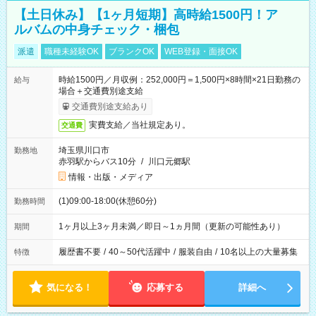
【土日休み】【1ヶ月短期】高時給1500円！ア
ルバムの中身チェック・梱包
派遣
職種未経験OK
ブランクOK
WEB登録・面接OK
時給1500円／月収例：252,000円＝1,500円×8時間×21日勤務の
給与
場合＋交通費別途支給
交通費別途支給あり
実費支給／当社規定あり。
交通費
埼玉県川口市
勤務地
赤羽駅からバス10分
/
川口元郷駅
情報・出版・メディア
(1)09:00-18:00(休憩60分)
勤務時間
1ヶ月以上3ヶ月未満／即日～1ヵ月間（更新の可能性あり）
期間
履歴書不要
/
40～50代活躍中
/
服装自由
/
10名以上の大量募集
特徴
気になる！
応募する
詳細へ