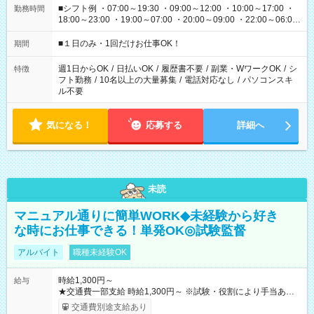
■シフト例 ・07:00～19:30 ・09:00～12:00 ・10:00～17:00 ・
勤務時間
18:00～23:00 ・19:00～07:00 ・20:00～09:00 ・22:00～06:00
etc ★最短で3時間で5,120円のお仕事から 15時間で2万円近く稼
げるお仕事も！ ご希望のお時間に合わせてご紹介！ ※シフトは
■１日のみ・1回だけお仕事OK！
期間
現場によって異なります。 ※勿論、休憩時間はあるのでご安心
ください！
週1日からOK
/
日払いOK
/
履歴書不要
/
副業・WワークOK
/
シ
特徴
フト勤務
/
10名以上の大量募集
/
電話対応なし
/
パソコンスキ
ル不要
気になる！
応募する
詳細へ
未読
マニュアル通りに簡単WORK◆未経験から好き
な時にお仕事できる！単発OK◎試験監督
アルバイト
職種未経験OK
時給1,300円～
給与
★交通費一部支給 時給1,300円～ ※試験・役割により手当あり
※勤務回数により昇給あり 【即給（前払い）オプションあ
交通費別途支給あり