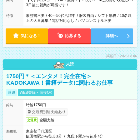
【8月中のスタートOK！急募！】2カ月～ ■ご応募から最短2～
期間
ね。 ※Wワーク希望の方へ 今ご覧のお仕事で希望する勤務時間
3日後に就業が可能です！
と、もう1つのお仕事の勤務時間。 合計で週40時間を超える場
合は応募できません。
履歴書不要
/
40～50代活躍中
/
服装自由
/
シフト勤務
/
10名以
特徴
上の大量募集
/
電話対応なし
/
パソコンスキル不要
気になる！
応募する
詳細へ
掲載日：2026.08.06
未読
1750円＊＜エンタメ！完全在宅＞
KADOKAWA！書籍データに関わるお仕事
派遣
WEB登録・面接OK
時給1750円
給与
交通費別途支給あり
全額支給
交通費
東京都千代田区
勤務地
飯田橋駅から徒歩3分
/
九段下駅から徒歩7分