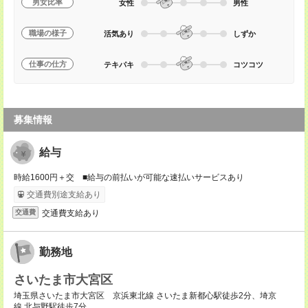
男女比率
女性
男性
職場の様子
活気あり
しずか
仕事の仕方
テキパキ
コツコツ
募集情報
給与
時給1600円＋交 ■給与の前払いが可能な速払いサービスあり
交通費別途支給あり
交通費支給あり
交通費
勤務地
さいたま市大宮区
埼玉県さいたま市大宮区 京浜東北線 さいたま新都心駅徒歩2分、埼京
線 北与野駅徒歩7分