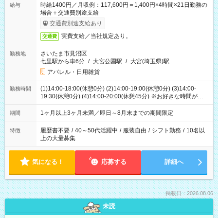
時給1400円／月収例：117,600円＝1,400円×4時間×21日勤務の
給与
場合＋交通費別途支給
交通費別途支給あり
実費支給／当社規定あり。
交通費
さいたま市見沼区
勤務地
七里駅から車6分
/
大宮公園駅
/
大宮(埼玉県)駅
アパレル・日用雑貨
(1)14:00-18:00(休憩0分) (2)14:00-19:00(休憩0分) (3)14:00-
勤務時間
19:30(休憩0分) (4)14:00-20:00(休憩45分) ※お好きな時間が選べ
ます
1ヶ月以上3ヶ月未満／即日～8月末までの期間限定
期間
履歴書不要
/
40～50代活躍中
/
服装自由
/
シフト勤務
/
10名以
特徴
上の大量募集
気になる！
応募する
詳細へ
掲載日：2026.08.06
未読