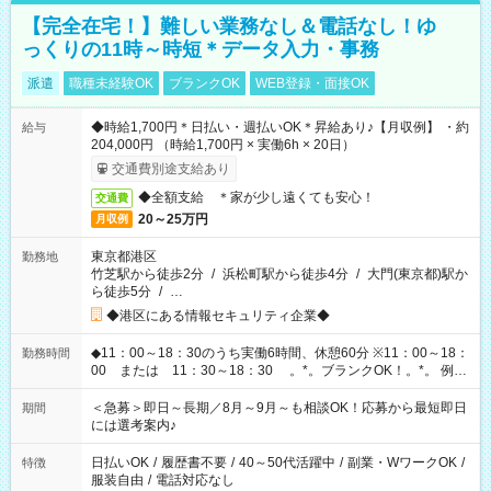
【完全在宅！】難しい業務なし＆電話なし！ゆ
っくりの11時～時短＊データ入力・事務
派遣
職種未経験OK
ブランクOK
WEB登録・面接OK
◆時給1,700円＊日払い・週払いOK＊昇給あり♪【月収例】 ・約
給与
204,000円 （時給1,700円 × 実働6h × 20日）
交通費別途支給あり
◆全額支給 ＊家が少し遠くても安心！
交通費
20～25万円
月収例
東京都港区
勤務地
竹芝駅から徒歩2分
/
浜松町駅から徒歩4分
/
大門(東京都)駅か
ら徒歩5分
/
…
◆港区にある情報セキュリティ企業◆
◆11：00～18：30のうち実働6時間、休憩60分 ※11：00～18：
勤務時間
00 または 11：30～18：30 。*。ブランクOK！。*。 例え
ば前職が、 在宅/財団法人/事務/コールセンター/受付/販売/カフェ
スタッフ スイーツ販売/ホテルフロント/化粧品販売/など 様々な
＜急募＞即日～長期／8月～9月～も相談OK！応募から最短即日
期間
業界から入社して活躍されています♪
には選考案内♪
日払いOK
/
履歴書不要
/
40～50代活躍中
/
副業・WワークOK
/
特徴
服装自由
/
電話対応なし