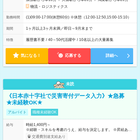
物流・ロジスティクス
(1)09:00-17:00(休憩60分) ※休憩（12:00-12:50,15:00-15:10）
勤務時間
1ヶ月以上3ヶ月未満／即日～9月末まで
期間
履歴書不要
/
40～50代活躍中
/
10名以上の大量募集
特徴
気になる！
応募する
詳細へ
未読
《日本赤十字社で災害寄付データ入力》★急募
★未経験OK★
アルバイト
職種未経験OK
時給1,400円～
給与
※経験・スキルを考慮のうえ、給与を決定します。 ※昇給あり
（勤務実績・評価による） ※残業が発生した場合は、時間外手
交通費別途支給あり
当を全額支給します。 ※交通費支給（月額上限50,000円／当社