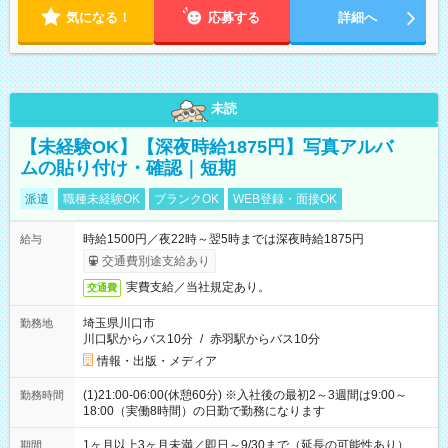
気になる！
応募する
詳細へ
未読
【未経験OK】【深夜時給1875円】写真アルバ
ムの貼り付け・確認｜短期
派遣
職種未経験OK
ブランクOK
WEB登録・面接OK
時給1500円／夜22時～翌5時までは深夜時給1875円
給与
交通費別途支給あり
実費支給／当社規定あり。
交通費
埼玉県川口市
勤務地
川口駅からバス10分
/
赤羽駅からバス10分
情報・出版・メディア
(1)21:00-06:00(休憩60分) ※入社後の最初2～3週間は9:00～
勤務時間
18:00（実働8時間）の日勤で勤務になります
1ヶ月以上3ヶ月未満／即日～9/30まで（延長の可能性あり）
期間