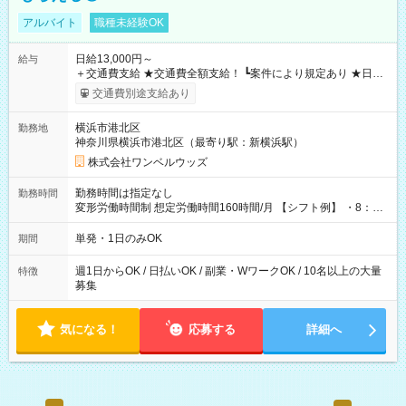
アルバイト
職種未経験OK
日給13,000円～
給与
＋交通費支給 ★交通費全額支給！ ┗案件により規定あり ★日払
いOK！（規定あり） ┗働いたその日に現金GET♪ お仕事後はコ
交通費別途支給あり
ンビニATMから 日払い分を引き落とせます！ 【試用期間】試
用期間なし
横浜市港北区
勤務地
神奈川県横浜市港北区（最寄り駅：新横浜駅）
株式会社ワンベルウッズ
勤務時間は指定なし
勤務時間
変形労働時間制 想定労働時間160時間/月 【シフト例】 ・8：00
～21：00
単発・1日のみOK
期間
週1日からOK / 日払いOK / 副業・WワークOK / 10名以上の大量
特徴
募集
気になる！
応募する
詳細へ