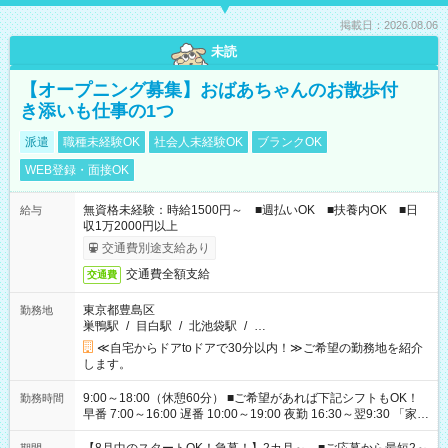
掲載日：2026.08.06
未読
【オープニング募集】おばあちゃんのお散歩付
き添いも仕事の1つ
派遣
職種未経験OK
社会人未経験OK
ブランクOK
WEB登録・面接OK
無資格未経験：時給1500円～ ■週払いOK ■扶養内OK ■日
給与
収1万2000円以上
交通費別途支給あり
交通費全額支給
交通費
東京都豊島区
勤務地
巣鴨駅
/
目白駅
/
北池袋駅
/
…
≪自宅からドアtoドアで30分以内！≫ご希望の勤務地を紹介
します。
9:00～18:00（休憩60分） ■ご希望があれば下記シフトもOK！
勤務時間
早番 7:00～16:00 遅番 10:00～19:00 夜勤 16:30～翌9:30 「家族
と休みを合わせたい」 「余裕を持って夕飯の準備がしたい」
「できれば残業はしたくない」 など、ご希望を教えてください