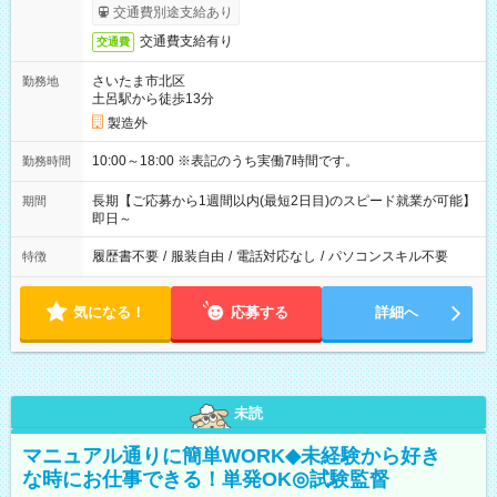
交通費別途支給あり
交通費支給有り
交通費
さいたま市北区
勤務地
土呂駅から徒歩13分
製造外
10:00～18:00 ※表記のうち実働7時間です。
勤務時間
長期【ご応募から1週間以内(最短2日目)のスピード就業が可能】
期間
即日～
履歴書不要
/
服装自由
/
電話対応なし
/
パソコンスキル不要
特徴
気になる！
応募する
詳細へ
未読
マニュアル通りに簡単WORK◆未経験から好き
な時にお仕事できる！単発OK◎試験監督