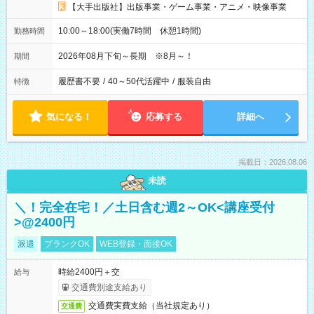
【大手出版社】出版事業・ゲーム事業・アニメ・映像事業
10:00～18:00(実働7時間 休憩1時間)
勤務時間
2026年08月下旬～長期 ※8月～！
期間
履歴書不要
/
40～50代活躍中
/
服装自由
特徴
気になる！
応募する
詳細へ
掲載日：2026.08.06
未読
＼！完全在宅！／土日含む週2～OK<講座受付
>@2400円
派遣
ブランクOK
WEB登録・面接OK
時給2400円＋交
給与
交通費別途支給あり
交通費実費支給（当社規定あり）
交通費