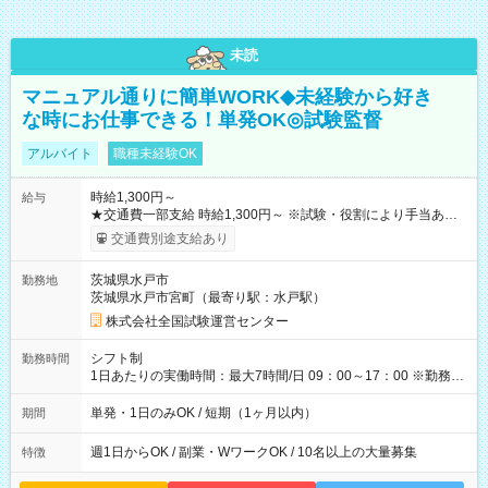
未読
マニュアル通りに簡単WORK◆未経験から好き
な時にお仕事できる！単発OK◎試験監督
アルバイト
職種未経験OK
時給1,300円～
給与
★交通費一部支給 時給1,300円～ ※試験・役割により手当あり
※勤務回数により昇給あり 【即給（前払い）オプションあ
交通費別途支給あり
り！】 希望される場合、勤務から1週間ほどで給与の一部を受け
取れます。 ※手数料418円がかかります。 【過去試験日の収入
茨城県水戸市
勤務地
例】 ・河合塾模擬試験 8:30～17:30（休憩1時間） 時給1,300円
茨城県水戸市宮町（最寄り駅：水戸駅）
×8時間＝日収10,400円＋交通費 ※当日の役割により時給＋100
円の場合あり ・国家試験 7:00～13:30（休憩なし） 時給1,300
株式会社全国試験運営センター
円（役割手当＋100円）×6時間＝日収8,400円＋交通費 【試用期
間】試用期間なし
シフト制
勤務時間
1日あたりの実働時間：最大7時間/日 09：00～17：00 ※勤務時
間は 試験により異なります。
単発・1日のみOK / 短期（1ヶ月以内）
期間
週1日からOK / 副業・WワークOK / 10名以上の大量募集
特徴