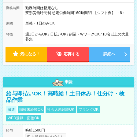
勤務時間は指定なし
勤務時間
変形労働時間制 想定労働時間160時間/月 【シフト例】 ・8：00
～21：00
単発・1日のみOK
期間
週1日からOK / 日払いOK / 副業・WワークOK / 10名以上の大量
特徴
募集
気になる！
応募する
詳細へ
未読
給与即払いOK！高時給！土日休み！仕分け・検
品作業
派遣
職種未経験OK
社会人未経験OK
ブランクOK
WEB登録・面接OK
時給1500円
給与