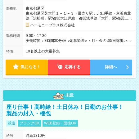
規定による） ※給与は月末締め、翌月15日払いです。 ※試用期
東京都港区
勤務地
間中も給与・待遇に変更はありません。 【試用期間】試用期間
東京都港区芝大門１－１－３（最寄り駅：JR山手線・京浜東北
あり 試用期間の長さ：1ヶ月 雇用形態、給与は本採用時と同じ
線「浜松町」駅/都営大江戸線・都営浅草線「⼤⾨」駅/都営三田
です。 試用期間中は、健康保険などの福利厚生の一部が制限さ
線「御成⾨」駅）
れる可能性があります。
ハーモニープラス株式会社
9:00～17:30
勤務時間
実働時間：7時間30分/日 ○応募歓迎○ ・月～金の週5日稼働いた
だける方 ・実働時間：7.5時間（休憩1時間）
10名以上の大量募集
特徴
気になる！
応募する
詳細へ
未読
座り仕事！高時給！土日休み！日勤のお仕事！
製品の封入・梱包
派遣
ブランクOK
WEB登録・面接OK
時給1310円
給与