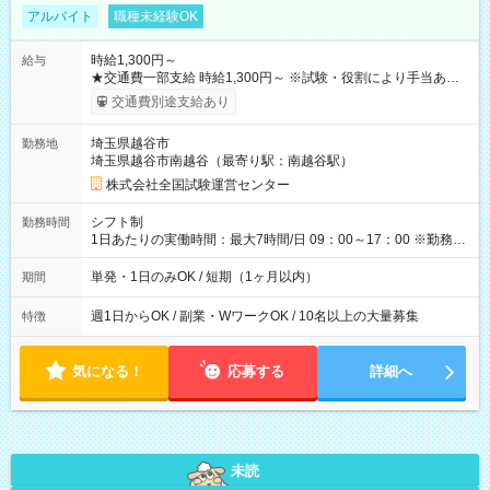
アルバイト
職種未経験OK
時給1,300円～
給与
★交通費一部支給 時給1,300円～ ※試験・役割により手当あり
※勤務回数により昇給あり 【即給（前払い）オプションあ
交通費別途支給あり
り！】 希望される場合、勤務から1週間ほどで給与の一部を受け
取れます。 ※手数料418円がかかります。 【過去試験日の収入
埼玉県越谷市
勤務地
例】 ・河合塾模擬試験 8:30～17:30（休憩1時間） 時給1,300円
埼玉県越谷市南越谷（最寄り駅：南越谷駅）
×8時間＝日収10,400円＋交通費 ※当日の役割により時給＋100
円の場合あり ・国家試験 7:00～13:30（休憩なし） 時給1,300
株式会社全国試験運営センター
円（役割手当＋100円）×6時間＝日収8,400円＋交通費 【試用期
間】試用期間なし
シフト制
勤務時間
1日あたりの実働時間：最大7時間/日 09：00～17：00 ※勤務時
間は 試験により異なります。
単発・1日のみOK / 短期（1ヶ月以内）
期間
週1日からOK / 副業・WワークOK / 10名以上の大量募集
特徴
気になる！
応募する
詳細へ
未読