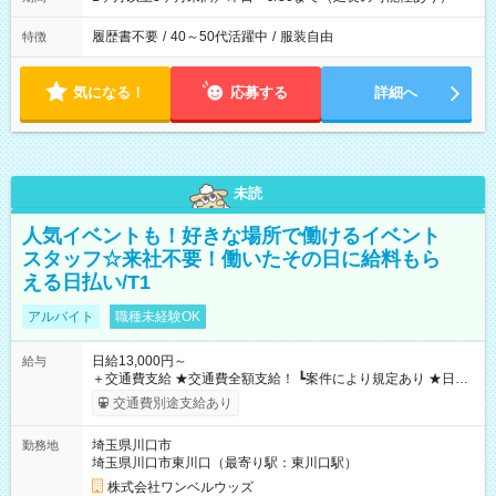
履歴書不要
/
40～50代活躍中
/
服装自由
特徴
気になる！
応募する
詳細へ
未読
人気イベントも！好きな場所で働けるイベント
スタッフ☆来社不要！働いたその日に給料もら
える日払い/T1
アルバイト
職種未経験OK
日給13,000円～
給与
＋交通費支給 ★交通費全額支給！ ┗案件により規定あり ★日払
いOK！（規定あり） ┗働いたその日に現金GET♪ お仕事後はコ
交通費別途支給あり
ンビニATMから 日払い分を引き落とせます！ 【試用期間】試
用期間なし
埼玉県川口市
勤務地
埼玉県川口市東川口（最寄り駅：東川口駅）
株式会社ワンベルウッズ