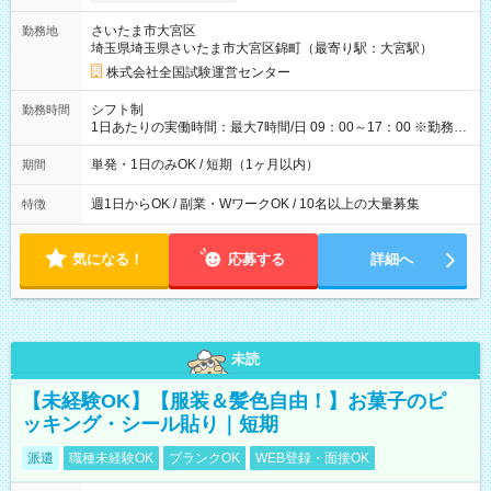
り！】 希望される場合、勤務から1週間ほどで給与の一部を受け
取れます。 ※手数料418円がかかります。 【過去試験日の収入
さいたま市大宮区
勤務地
例】 ・河合塾模擬試験 8:30～17:30（休憩1時間） 時給1,300円
埼玉県埼玉県さいたま市大宮区錦町（最寄り駅：大宮駅）
×8時間＝日収10,400円＋交通費 ※当日の役割により時給＋100
円の場合あり ・国家試験 7:00～13:30（休憩なし） 時給1,300
株式会社全国試験運営センター
円（役割手当＋100円）×6時間＝日収8,400円＋交通費 【試用期
間】試用期間なし
シフト制
勤務時間
1日あたりの実働時間：最大7時間/日 09：00～17：00 ※勤務時
間は 試験により異なります。
単発・1日のみOK / 短期（1ヶ月以内）
期間
週1日からOK / 副業・WワークOK / 10名以上の大量募集
特徴
気になる！
応募する
詳細へ
未読
【未経験OK】【服装＆髪色自由！】お菓子のピ
ッキング・シール貼り｜短期
派遣
職種未経験OK
ブランクOK
WEB登録・面接OK