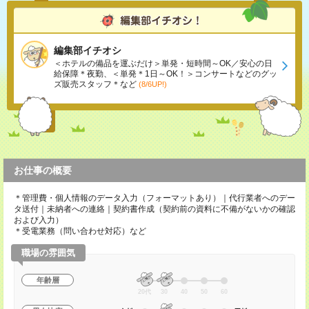
編集部イチオシ
＜ホテルの備品を運ぶだけ＞単発・短時間～OK／安心の日
給保障＊夜勤、＜単発＊1日～OK！＞コンサートなどのグッ
ズ販売スタッフ＊など
(8/6UP!)
お仕事の概要
＊管理費・個人情報のデータ入力（フォーマットあり）｜代行業者へのデー
タ送付｜未納者への連絡｜契約書作成（契約前の資料に不備がないかの確認
および入力）
＊受電業務（問い合わせ対応）など
職場の雰囲気
年齢層
20代
30
40
50
60