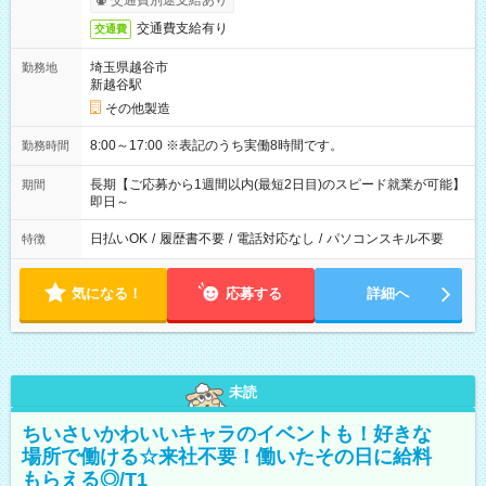
交通費別途支給あり
交通費支給有り
交通費
埼玉県越谷市
勤務地
新越谷駅
その他製造
8:00～17:00 ※表記のうち実働8時間です。
勤務時間
長期【ご応募から1週間以内(最短2日目)のスピード就業が可能】
期間
即日～
日払いOK
/
履歴書不要
/
電話対応なし
/
パソコンスキル不要
特徴
気になる！
応募する
詳細へ
未読
ちいさいかわいいキャラのイベントも！好きな
場所で働ける☆来社不要！働いたその日に給料
もらえる◎/T1