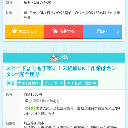
単発・1日のみOK
期間
週1日からOK / 日払いOK / 副業・WワークOK / 10名以上の大量
特徴
募集
気になる！
応募する
詳細へ
未読
スピードよりも丁寧に！未経験OK！作業はカン
タン×完全座り
派遣
職種未経験OK
ブランクOK
WEB登録・面接OK
時給1500円
給与
交通費別途支給あり
実費支給／当社規定あり。通勤交通費実費支払／上限4
交通費
万円／月※規定あり
埼玉県加須市
勤務地
加須駅から車10分
/
久喜駅から車20分
/
鴻巣駅から車20分