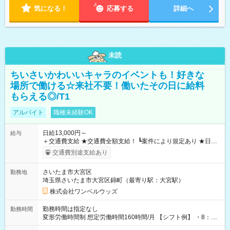
気になる！
応募する
詳細へ
未読
ちいさいかわいいキャラのイベントも！好きな
場所で働ける☆来社不要！働いたその日に給料
もらえる◎/T1
アルバイト
職種未経験OK
日給13,000円～
給与
＋交通費支給 ★交通費全額支給！ ┗案件により規定あり ★日払
いOK！（規定あり） ┗働いたその日に現金GET♪ お仕事後はコ
交通費別途支給あり
ンビニATMから 日払い分を引き落とせます！ 【試用期間】試
用期間なし
さいたま市大宮区
勤務地
埼玉県さいたま市大宮区錦町（最寄り駅：大宮駅）
株式会社ワンベルウッズ
勤務時間は指定なし
勤務時間
変形労働時間制 想定労働時間160時間/月 【シフト例】 ・8：00
～21：00