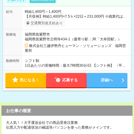
時給1,400円～1,400円
給与
【月収例】時給1,400円×7.5ｈ×22日＝231,000円 ※残業代は別
途全額支給します。 【試用期間】試用期間なし
交通費別途支給あり
福岡県筑紫野市
勤務地
福岡県筑紫野市立明寺434-1（最寄り駅：JR「大牟田駅」）
株式会社三越伊勢丹ヒューマン・ソリューションズ 福岡営
業所
シフト制
勤務時間
1日あたりの実働時間：最大7時間30分/日 【シフト例】 〈平
日〉9:30～18:30／12:30～21:30 休憩90分 実働7.5時間 〈土
日祝日〉9:30～18:30／12:30～21:30／10:00～19:00／11:00～
気になる！
20:00 休憩90分 実働7.5時間
応募する
詳細へ
お仕事の概要
大人気！！大手運送会社での商品受発注業務
伝票入力や配達状況の確認等パソコンを使った業務がメインです。