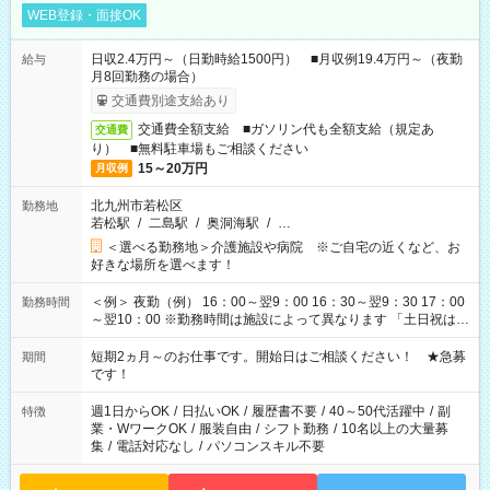
WEB登録・面接OK
日収2.4万円～（日勤時給1500円） ■月収例19.4万円～（夜勤
給与
月8回勤務の場合）
交通費別途支給あり
交通費全額支給 ■ガソリン代も全額支給（規定あ
交通費
り） ■無料駐車場もご相談ください
15～20万円
月収例
北九州市若松区
勤務地
若松駅
/
二島駅
/
奥洞海駅
/
…
＜選べる勤務地＞介護施設や病院 ※ご自宅の近くなど、お
好きな場所を選べます！
＜例＞ 夜勤（例） 16：00～翌9：00 16：30～翌9：30 17：00
勤務時間
～翌10：00 ※勤務時間は施設によって異なります 「土日祝は休
みたい」 「しっかり稼ぎたい」 「もう少し遅い時間から始めた
い」など ご希望にあったお仕事をご案内いたします。 ※未経験
短期2ヵ月～のお仕事です。開始日はご相談ください！ ★急募
期間
の方の場合は1～2ヶ月間は日中での仕事を経験いただき、 お
です！
仕事に慣れてからの夜勤になります。 ★家庭の都合でお休みが
必要な場合も遠慮なくご相談ください。
週1日からOK
/
日払いOK
/
履歴書不要
/
40～50代活躍中
/
副
特徴
業・WワークOK
/
服装自由
/
シフト勤務
/
10名以上の大量募
集
/
電話対応なし
/
パソコンスキル不要