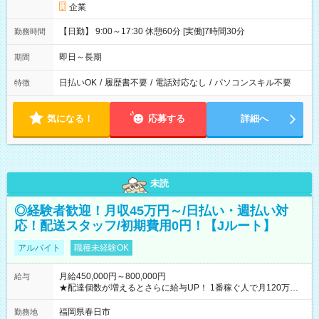
企業
【日勤】 9:00～17:30 休憩60分 [実働]7時間30分
勤務時間
即日～長期
期間
日払いOK
/
履歴書不要
/
電話対応なし
/
パソコンスキル不要
特徴
気になる！
応募する
詳細へ
未読
◎経験者歓迎！月収45万円～/日払い・週払い対
応！配送スタッフ/初期費用0円！【Jルート】
アルバイト
職種未経験OK
月給450,000円～800,000円
給与
★配達個数が増えるとさらに給与UP！ 1番稼ぐ人で月120万ほ
ど！ ・主要都市エリア 月収55万円／週5日稼働 月収65万~112
万円／週6日稼働 ・地方郊外エリア 月収40万円／週5日稼働 月
福岡県春日市
勤務地