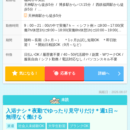
福岡市中央区
勤務地
天神駅から徒歩5分
/
博多駅からバス15分
/
西鉄福岡駅から徒
歩5分
/
…
天神南駅から徒歩5分
9：00～21：00の中で実働7ｈ～ ＜シフト例＞ □9:00～17:00(実
勤務時間
働7h/休憩1h) □9:00～18:00(実働8h/休憩1h) □10:00～19:00(実
働8h/休憩1h) □11:00～20:00(実働8h/休憩1h) □12:00～20:00(実
働7h/休憩1h) □12:00～21:00(実働7h/休憩1h) ＊固定OK ＊選べ
随時～長期（3ヶ月～） ＊1ヶ月お試し短期OK ＊即日歓
期間
る時間帯！
迎！ ＊開始日相談OK（9月～など）
日払いOK
/
履歴書不要
/
40～50代活躍中
/
副業・WワークOK
/
特徴
服装自由
/
シフト勤務
/
電話対応なし
/
パソコンスキル不要
気になる！
応募する
詳細へ
掲載日：2026.08.07
未読
入浴ナシ＊夜勤でゆったり見守りだけ＊週1日～
無理なく働ける
派遣
社会人未経験OK
大学生歓迎
ブランクOK