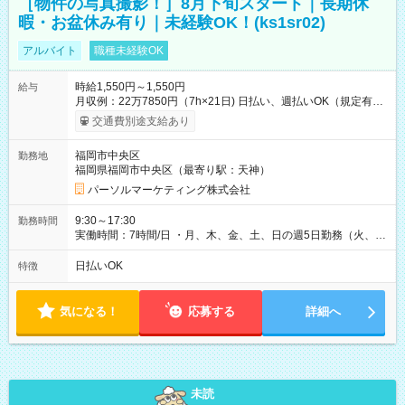
［物件の写真撮影！］8月下旬スタート｜長期休
暇・お盆休み有り｜未経験OK！(ks1sr02)
アルバイト
職種未経験OK
時給1,550円～1,550円
給与
月収例：22万7850円（7h×21日) 日払い、週払いOK（規定有
り） 【試用期間】試用期間なし
交通費別途支給あり
福岡市中央区
勤務地
福岡県福岡市中央区（最寄り駅：天神）
パーソルマーケティング株式会社
9:30～17:30
勤務時間
実働時間：7時間/日 ・月、木、金、土、日の週5日勤務（火、水
は固定休です／GW、お盆、年末年始等、長期休暇有り！） ・
ワンシフト！ ・残業ほぼナシ（0～5h/月）
日払いOK
特徴
気になる！
応募する
詳細へ
未読