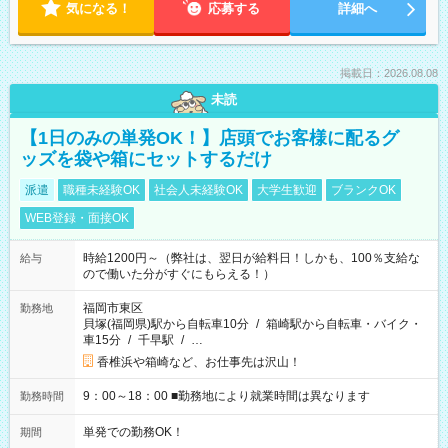
気になる！
応募する
詳細へ
掲載日：2026.08.08
未読
【1日のみの単発OK！】店頭でお客様に配るグ
ッズを袋や箱にセットするだけ
派遣
職種未経験OK
社会人未経験OK
大学生歓迎
ブランクOK
WEB登録・面接OK
時給1200円～（弊社は、翌日が給料日！しかも、100％支給な
給与
ので働いた分がすぐにもらえる！）
福岡市東区
勤務地
貝塚(福岡県)駅から自転車10分
/
箱崎駅から自転車・バイク・
車15分
/
千早駅
/
…
香椎浜や箱崎など、お仕事先は沢山！
9：00～18：00 ■勤務地により就業時間は異なります
勤務時間
単発での勤務OK！
期間