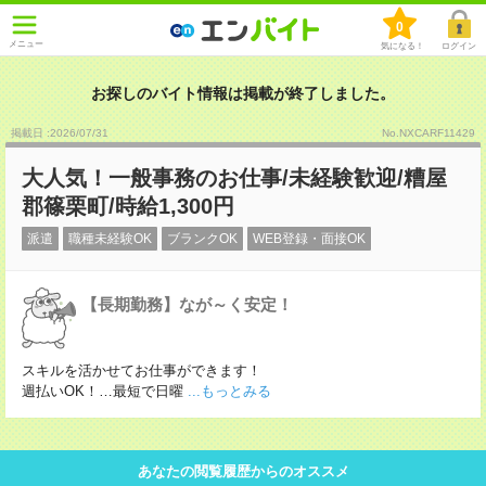
0
メニュー
気になる！
ログイン
お探しのバイト情報は掲載が終了しました。
掲載日 :2026
/
07
/
31
No.NXCARF11429
大人気！一般事務のお仕事/未経験歓迎/糟屋
郡篠栗町/時給1,300円
派遣
職種未経験OK
ブランクOK
WEB登録・面接OK
【長期勤務】なが～く安定！
スキルを活かせてお仕事ができます！
週払いOK！…最短で日曜
...もっとみる
あなたの閲覧履歴からのオススメ