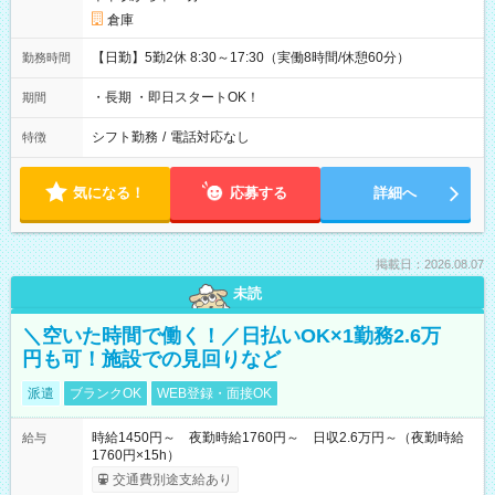
倉庫
【日勤】5勤2休 8:30～17:30（実働8時間/休憩60分）
勤務時間
・長期 ・即日スタートOK！
期間
シフト勤務
/
電話対応なし
特徴
気になる！
応募する
詳細へ
掲載日：2026.08.07
未読
＼空いた時間で働く！／日払いOK×1勤務2.6万
円も可！施設での見回りなど
派遣
ブランクOK
WEB登録・面接OK
時給1450円～ 夜勤時給1760円～ 日収2.6万円～（夜勤時給
給与
1760円×15h）
交通費別途支給あり