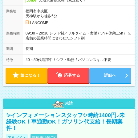
交通費全額支給（規定あり）
交通費
福岡市中央区
勤務地
天神駅から徒歩5分
LANCOME
09:30～20:30 シフト制／フルタイム（実働7.5h＋休憩1.5h） ※
勤務時間
店舗の営業時間に合わせたシフト制
長期
期間
40～50代活躍中
/
シフト勤務
/
パソコンスキル不要
特徴
気になる！
応募する
詳細へ
未読
✨インフォメーションスタッフ✨時給1400円♪未
経験OK！車通勤OK！ガソリン代支給！長期案
件！
アルバイト
職種未経験OK