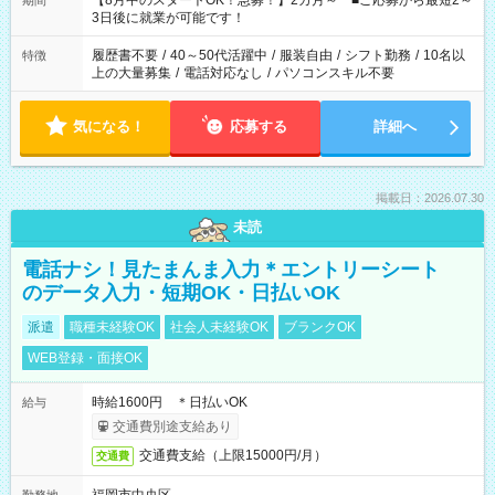
【8月中のスタートOK！急募！】2カ月～ ■ご応募から最短2～
期間
ね。 ※Wワーク希望の方へ 今ご覧のお仕事で希望する勤務時間
3日後に就業が可能です！
と、もう1つのお仕事の勤務時間。 合計で週40時間を超える場
合は応募できません。
履歴書不要
/
40～50代活躍中
/
服装自由
/
シフト勤務
/
10名以
特徴
上の大量募集
/
電話対応なし
/
パソコンスキル不要
気になる！
応募する
詳細へ
掲載日：2026.07.30
未読
電話ナシ！見たまんま入力＊エントリーシート
のデータ入力・短期OK・日払いOK
派遣
職種未経験OK
社会人未経験OK
ブランクOK
WEB登録・面接OK
時給1600円 ＊日払いOK
給与
交通費別途支給あり
交通費支給（上限15000円/月）
交通費