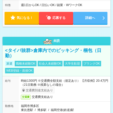
00 ※週1日～OK ／ 夜勤専従 ＊＊ 勤務時間例 ＊＊ ■22時か
ら翌7時 ■23時から翌8時 ■24時から翌9時 など ※上記の時間
週1日からOK / 日払いOK / 副業・WワークOK
特徴
内で8時間勤務（休憩1時間）ご利用者様により、時間は異なり
ます。 ※曜日固定（毎週同じ曜日での勤務となります）
気になる！
応募する
詳細へ
未読
<タイパ抜群>倉庫内でのピッキング・梱包（日
勤）
派遣
職種未経験OK
社会人未経験OK
大学生歓迎
ブランクOK
WEB登録・面接OK
時給1300円 ※交通費全額支給（規定あり） 【月収例】20.4万円
給与
（21日勤務 ※残業なしの場合）
交通費別途支給あり
交通費支給あり
交通費
福岡市博多区
勤務地
東比恵駅
/
博多駅
/
福岡空港(鉄道)駅