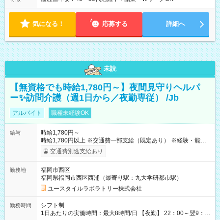
気になる！
応募する
詳細へ
未読
【無資格でも時給1,780円～】夜間見守りヘルパ
ー✨訪問介護（週1日から／夜勤専従） /Jb
アルバイト
職種未経験OK
時給1,780円～
給与
時給1,780円以上 ※交通費一部支給（既定あり） ※経験・能力を
考慮して決定します 【収入例】 週1回勤務の場合：1,780円×8時
交通費別途支給あり
間×4回=5万6,960円 週3回勤務の場合：1,780円×8時間×12回
=17万0,880円 【試用期間】試用期間あり 試用期間の長さ：2ヶ
福岡市西区
勤務地
月 ※ 雇用形態と給与に、本採用時と異なる部分があります。 雇
福岡県福岡市西区西浦（最寄り駅：九大学研都市駅）
用形態：本採用時と同じです。 給与：時給 1,490円以上
ユースタイルラボラトリー株式会社
シフト制
勤務時間
1日あたりの実働時間：最大8時間/日 【夜勤】 22：00～翌9：