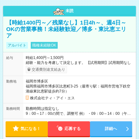
未読
【時給1400円～／残業なし】1日4h～、週4日～
OKの営業事務！未経験歓迎／博多・東比恵エリ
ア
アルバイト
職種未経験OK
時給1,400円～1,500円
給与
経験・能力を考慮して決定します。 【試用期間】試用期間なし
交通費別途支給あり
福岡市博多区
勤務地
福岡県福岡市博多区比恵町3-25（最寄り駅：福岡市営地下鉄空
港線東比恵駅徒歩約7分）
株式会社ティ・アイ・エス
勤務時間は指定なし
勤務時間
9：00～17：00の間で、調整可 例） ・09：00～14：00（午後
からは家事に） ・10：00～16：00（朝はゆっくりスタート）
・13：00～17：00（午後から短時間で） ◎週4日～5日程度の
気になる！
勤務で、ご希望に合わせて調整します。 ◎今週は子供の行事
応募する
詳細へ
で…といったお休みも、お気軽にご相談ください。