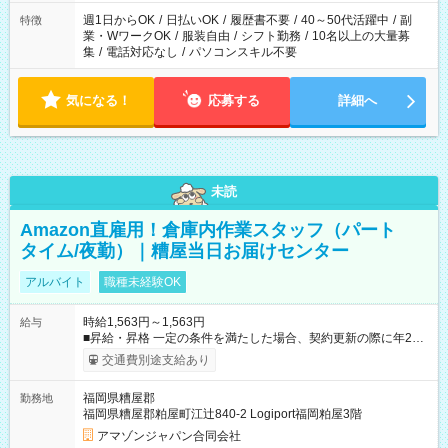
週1日からOK
/
日払いOK
/
履歴書不要
/
40～50代活躍中
/
副
特徴
業・WワークOK
/
服装自由
/
シフト勤務
/
10名以上の大量募
集
/
電話対応なし
/
パソコンスキル不要
気になる！
応募する
詳細へ
未読
Amazon直雇用！倉庫内作業スタッフ（パート
タイム/夜勤）｜糟屋当日お届けセンター
アルバイト
職種未経験OK
時給1,563円～1,563円
給与
■昇給・昇格 一定の条件を満たした場合、契約更新の際に年2回
まで昇給の機会があります。 ■正社員登用制度あり ※月末締/翌
交通費別途支給あり
月25日支払い ※時間外手当、別途支給 ※深夜割増賃金 (22:00～
翌5:00までは時給が25%UPします) ☆給与前払い制度有！
福岡県糟屋郡
勤務地
☆Amazon直雇用で安定して働けます！ 【試用期間】試用期間
福岡県糟屋郡粕屋町江辻840-2 Logiport福岡粕屋3階
あり 試用期間の長さ：1週間 雇用形態、給与は本採用時と同じ
です。
アマゾンジャパン合同会社