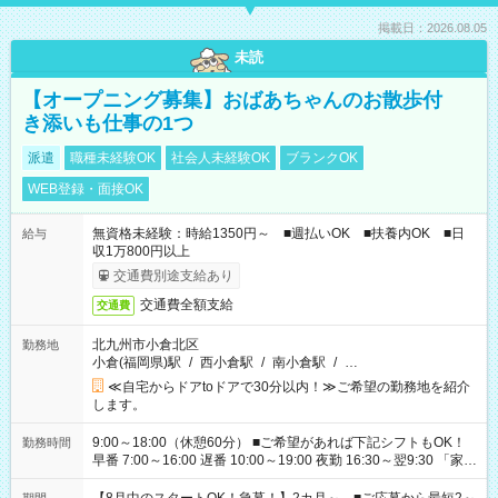
掲載日：2026.08.05
未読
【オープニング募集】おばあちゃんのお散歩付
き添いも仕事の1つ
派遣
職種未経験OK
社会人未経験OK
ブランクOK
WEB登録・面接OK
無資格未経験：時給1350円～ ■週払いOK ■扶養内OK ■日
給与
収1万800円以上
交通費別途支給あり
交通費全額支給
交通費
北九州市小倉北区
勤務地
小倉(福岡県)駅
/
西小倉駅
/
南小倉駅
/
…
≪自宅からドアtoドアで30分以内！≫ご希望の勤務地を紹介
します。
9:00～18:00（休憩60分） ■ご希望があれば下記シフトもOK！
勤務時間
早番 7:00～16:00 遅番 10:00～19:00 夜勤 16:30～翌9:30 「家族
と休みを合わせたい」 「余裕を持って夕飯の準備がしたい」
「できれば残業はしたくない」 など、ご希望を教えてください