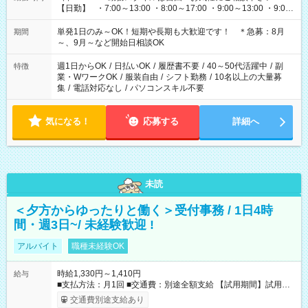
【日勤】 ・7:00～13:00 ・8:00～17:00 ・9:00～13:00 ・9:00
～18:00 ・10:00～19:00 ・13:00～18:00 ・15:00～20:00 ・
16:00～19:00 【夜勤】 ・17:00～21:00 ・18:00～23:00 ・
単発1日のみ～OK！短期や長期も大歓迎です！ ＊急募：8月
期間
21:00～翌6:00 ・23:00～翌8:00 など（他時間多数あり！）
～、9月～など開始日相談OK
週1日からOK
/
日払いOK
/
履歴書不要
/
40～50代活躍中
/
副
特徴
業・WワークOK
/
服装自由
/
シフト勤務
/
10名以上の大量募
集
/
電話対応なし
/
パソコンスキル不要
気になる！
応募する
詳細へ
未読
＜夕方からゆったりと働く＞受付事務 / 1日4時
間・週3日~/ 未経験歓迎 !
アルバイト
職種未経験OK
時給1,330円～1,410円
給与
■支払方法：月1回 ■交通費：別途全額支給 【試用期間】試用期
間あり 試用期間の長さ：6ヶ月 雇用形態、給与は本採用時と同
交通費別途支給あり
じです。