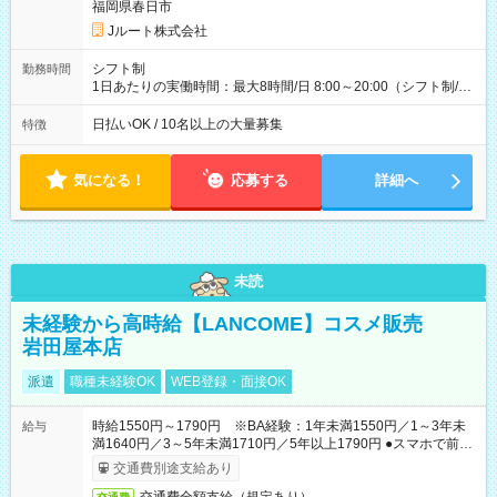
収40万円~50万円／週6日稼働 ＜モデルイメージ＞ ■月収50万
福岡県春日市
円 (27歳男性/江東区在住)※元建築関係 1日150個配達×25日勤務
Jルート株式会社
(日休み) ■月収80万円(43歳男性/墨田区在住)※元営業 1日200個
配達×25日勤務(月休み) 【試用期間】試用期間なし
シフト制
勤務時間
1日あたりの実働時間：最大8時間/日 8:00～20:00（シフト制/実
働8時間） ※週5日勤務（場所次第では週4も有り） ※配達状況
によって時間外での勤務可能性有り ※案件により多少の前後あ
日払いOK / 10名以上の大量募集
特徴
り ※配達が完了次第、帰社OKです
気になる！
応募する
詳細へ
未読
未経験から高時給【LANCOME】コスメ販売
岩田屋本店
派遣
職種未経験OK
WEB登録・面接OK
時給1550円～1790円 ※BA経験：1年未満1550円／1～3年未
給与
満1640円／3～5年未満1710円／5年以上1790円 ●スマホで前払
いOK（※上限、条件あり）
交通費別途支給あり