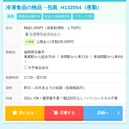
冷凍食品の検品・包装_H132054（夜勤）
派遣
職種未経験OK
社会人未経験OK
ブランクOK
時給1,400円（深夜割増時：1,750円）
給与
交通費別途支給あり
上限あり(月額)30,000円
交通費
福岡県宗像市
勤務地
東郷駅から徒歩35分
/
赤間駅から車11分
/
東福間駅から車8分
/
…
大手食品会社
17:30～翌2:00
勤務時間
即日～10月末までの短期（長期相談可）
期間
日払いOK
/
履歴書不要
/
電話対応なし
/
パソコンスキル不要
特徴
気になる！
応募する
詳細へ