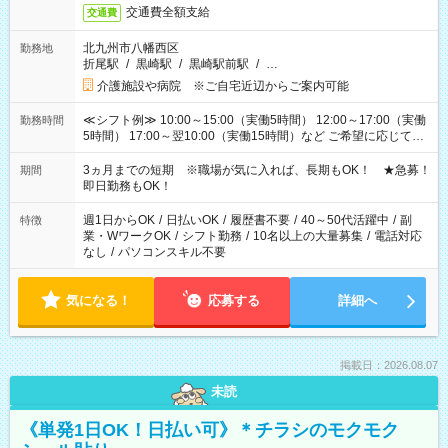
交通費全額支給
交通費
北九州市八幡西区
勤務地
折尾駅
/
黒崎駅
/
黒崎駅前駅
/
…
介護施設や病院 ※ご自宅近辺からご案内可能
≪シフト例≫ 10:00～15:00（実働5時間） 12:00～17:00（実働
勤務時間
5時間） 17:00～翌10:00（実働15時間）など ご希望に応じて、
働く時間は調整できます！ お気軽に担当へ相談ください！
3ヵ月までの短期 ※職場が気に入れば、長期もOK！ ★急募！
期間
即日勤務もOK！
週1日からOK
/
日払いOK
/
履歴書不要
/
40～50代活躍中
/
副
特徴
業・WワークOK
/
シフト勤務
/
10名以上の大量募集
/
電話対応
なし
/
パソコンスキル不要
気になる！
応募する
詳細へ
掲載日：2026.08.07
未読
《単発1日OK！日払い可》＊チラシのモクモク