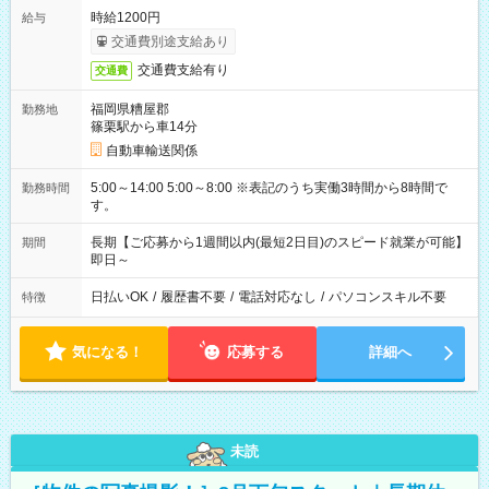
時給1200円
給与
交通費別途支給あり
交通費支給有り
交通費
福岡県糟屋郡
勤務地
篠栗駅から車14分
自動車輸送関係
5:00～14:00 5:00～8:00 ※表記のうち実働3時間から8時間で
勤務時間
す。
長期【ご応募から1週間以内(最短2日目)のスピード就業が可能】
期間
即日～
日払いOK
/
履歴書不要
/
電話対応なし
/
パソコンスキル不要
特徴
気になる！
応募する
詳細へ
未読