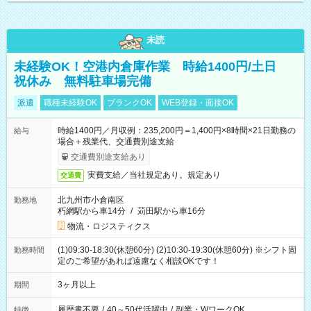
未読
未経験OK！空港内倉庫作業 時給1400円/土日
祝休み 無料駐車場完備
派遣
職種未経験OK
ブランクOK
WEB登録・面接OK
時給1400円／月収例：235,200円＝1,400円×8時間×21日勤務の
給与
場合＋残業代、交通費別途支給
交通費別途支給あり
実費支給／当社規定あり。規定あり
交通費
北九州市小倉南区
勤務地
朽網駅から車14分
/
苅田駅から車16分
物流・ロジスティクス
(1)09:30-18:30(休憩60分) (2)10:30-19:30(休憩60分) ※シフト固
勤務時間
定のご希望があれば遠慮なく相談OKです！
3ヶ月以上
期間
履歴書不要
/
40～50代活躍中
/
副業・WワークOK
特徴