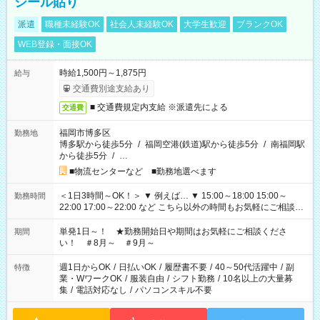
シール貼り
派遣
職種未経験OK
社会人未経験OK
大学生歓迎
ブランクOK
WEB登録・面接OK
時給1,500円～1,875円
給与
交通費別途支給あり
■ 交通費規定内支給 ※派遣先による
交通費
福岡市博多区
勤務地
博多駅から徒歩5分
/
福岡空港(鉄道)駅から徒歩5分
/
南福岡駅
から徒歩5分
/
…
■物流センターなど ■勤務地選べます
＜1日3時間～OK！＞ ▼ 例えば… ▼ 15:00～18:00 15:00～
勤務時間
22:00 17:00～22:00 など こちら以外の時間もお気軽にご相談く
ださい！
単発1日～！ ★勤務開始日や期間はお気軽にご相談くださ
期間
い！ ＃8月～ ＃9月～
週1日からOK
/
日払いOK
/
履歴書不要
/
40～50代活躍中
/
副
特徴
業・WワークOK
/
服装自由
/
シフト勤務
/
10名以上の大量募
集
/
電話対応なし
/
パソコンスキル不要