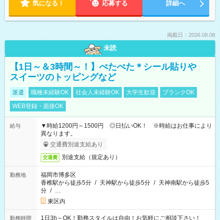
気になる！
応募する
詳細へ
掲載日：2026.08.08
未読
【1日～＆3時間～！】ぺたぺた＊シール貼りや
スイーツのトッピングなど
派遣
職種未経験OK
社会人未経験OK
大学生歓迎
ブランクOK
WEB登録・面接OK
▼時給1200円～1500円 ◎日払いOK！ ※時給はお仕事により
給与
異なります。
交通費別途支給あり
別途支給（規定あり）
交通費
福岡市博多区
勤務地
香椎駅から徒歩5分
/
天神駅から徒歩5分
/
天神南駅から徒歩5
分
/
…
東区内
1日3h～OK！勤務スタイルは自由！お気軽にご相談下さい！
勤務時間