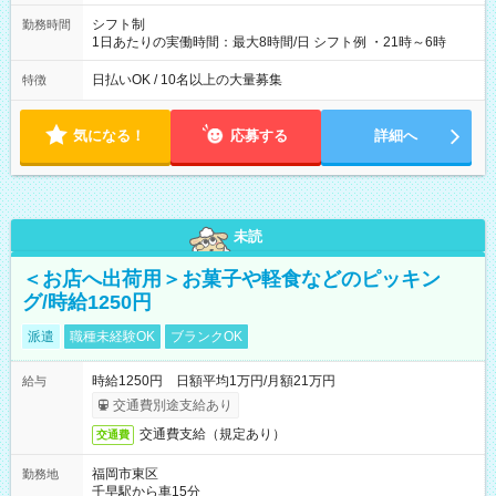
シフト制
勤務時間
1日あたりの実働時間：最大8時間/日 シフト例 ・21時～6時
日払いOK / 10名以上の大量募集
特徴
気になる！
応募する
詳細へ
未読
＜お店へ出荷用＞お菓子や軽食などのピッキン
グ/時給1250円
派遣
職種未経験OK
ブランクOK
時給1250円 日額平均1万円/月額21万円
給与
交通費別途支給あり
交通費支給（規定あり）
交通費
福岡市東区
勤務地
千早駅から車15分