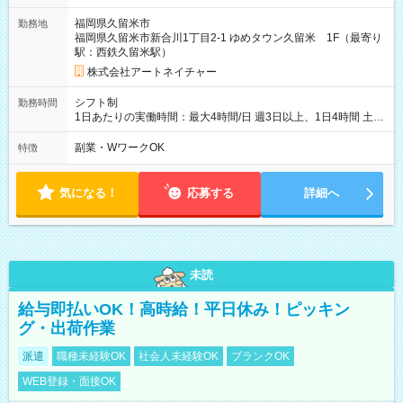
福岡県久留米市
勤務地
福岡県久留米市新合川1丁目2-1 ゆめタウン久留米 1F（最寄り
駅：西鉄久留米駅）
株式会社アートネイチャー
シフト制
勤務時間
1日あたりの実働時間：最大4時間/日 週3日以上、1日4時間 土曜
や日曜のお休みも応相談 17:10～21:10 「昼間のレジの仕事とW
ワークで働きたい」 「夕食後の空いている時間を有効活用した
副業・WワークOK
特徴
い」など シフトや休み希望など随時ご相談下さい♪
気になる！
応募する
詳細へ
未読
給与即払いOK！高時給！平日休み！ピッキン
グ・出荷作業
派遣
職種未経験OK
社会人未経験OK
ブランクOK
WEB登録・面接OK