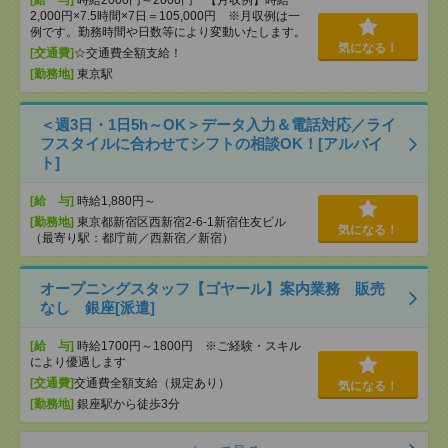
[給 与]
時給2000円～2000円 【月収例】時給
2,000円×7.5時間×7日＝105,000円 ※月収例は一
例です。勤務時間や日数等により変動いたします。
気になる！
[交通費]
☆交通費全額支給！
[勤務地]
東京駅
＜週3日・1日5h～OK＞データ入力＆電話対応／ライ
フスタイルに合わせてシフトの相談OK！[アルバイ
ト]
[給 与]
時給1,880円～
[勤務地]
東京都新宿区西新宿2-6-1新宿住友ビル
気になる！
（最寄り駅：都庁前／西新宿／新宿）
オープニングスタッフ【ゴヤール】案内業務 販売
なし 銀座[派遣]
[給 与]
時給1700円～1800円 ※ご経験・スキル
により優遇します
[交通費]
交通費全額支給（規定あり）
気になる！
[勤務地]
銀座駅から徒歩3分