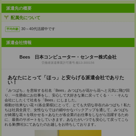
派遣先の概要
配属先について
30～40代活躍中です
平均年齢
派遣会社情報
Bees 日本コンピューター・センター株式会社
労働者派遣事業許可番号:般13-300156
あなたにとって「ほっ」と安らげる派遣会社でありた
い！
「みつばち」を意味する社名「Bees」みつばちが花から花へと元気に飛び回
り、一生懸命にお仕事をし、安心して大好きな巣に戻ってくる・・・そんな
会社にしたくて社名を「Bees」にしました。
移動が出来ない花々(各企業様)にとって、とても大切な存在のみつばち！私た
ちは社員全員で、女性ならではの細やかなバックアップを通して、みつばち
が綺麗な花々を咲かせる＝あなたが各企業のお仕事をしながら活躍するため
に、最善のサポートをしていきます。あなたがいつでも安心して戻ってこら
れる巣(弊社)にてあなたのお越しをお待ちしております。