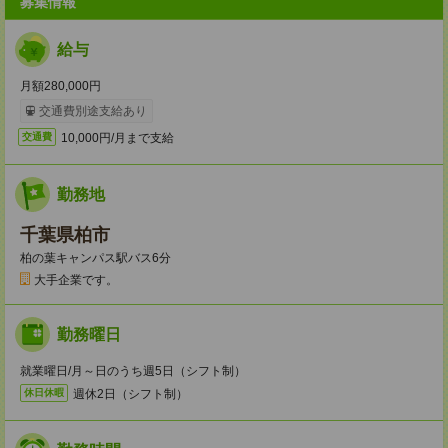
募集情報
給与
月額280,000円
交通費別途支給あり
10,000円/月まで支給
交通費
勤務地
千葉県柏市
柏の葉キャンパス駅バス6分
大手企業です。
勤務曜日
就業曜日/月～日のうち週5日（シフト制）
週休2日（シフト制）
休日休暇