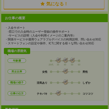
気になる！
お仕事の概要
・入会サポート
‐窓口での入会時のユーザー登録の操作サポート
‐サービスの説明（入会や利用イメージのご案内等）
・関係サービスや適用ウェアラブルデバイスの利用説明、問い合わせ対応
・スマートフォンの設定や操作、ICTに関する様々な問い合わせ対応
職場の雰囲気
年齢層
20代
30
40
50
60
男女比率
女性
男性
職場の様子
活気あり
しずか
仕事の仕方
テキパキ
コツコツ