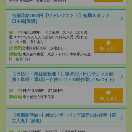
第六ビル402号（最寄り駅：神田駅）
特別時給1800円【ヴァレクストラ】短期スタッフ
日本橋[派遣]
[給 与]
時給1800円 ※ご経験・スキルにより優
遇 スマホでかんたんに前払いで給与が受け取れま
す（※上限、条件あり）
[交通費]
交通費全額支給（規定あり）
気になる！
[勤務地]
東京都中央区 東京メトロ 日本橋駅から直
結（徒歩1分）
【日払い・未経験歓迎！】稼ぎたい日にサクッと勤
務！単発・週1日～自由シフトの軽作業[アルバイト]
[給 与]
日給10,305円～37,204円
[勤務地]
東京都足立区千住東
気になる！
【短期高時給○】紳士レザーバッグ販売のお仕事【東
京大丸】[派遣]