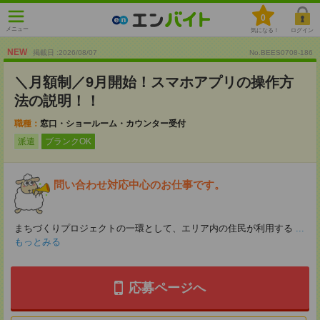
0
メニュー
気になる！
ログイン
NEW
掲載日 :2026
/
08
/
07
No.BEES0708-186
＼月額制／9月開始！スマホアプリの操作方
法の説明！！
職種：
窓口・ショールーム・カウンター受付
派遣
ブランクOK
問い合わせ対応中心のお仕事です。
まちづくりプロジェクトの一環として、エリア内の住民が利用する
...
もっとみる
応募ページへ