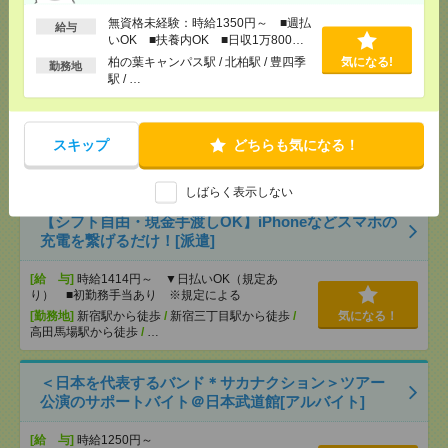
[勤務地]
巣鴨駅
/
目白駅
/
北池袋駅
/
…
無資格未経験：時給1350円～ ■週払
給与
いOK ■扶養内OK ■日収1万800円
説明会参加で全員に【現金2千円相当プレゼント】生
以上
柏の葉キャンパス駅 / 北柏駅 / 豊四季
気になる!
勤務地
活のお手伝い[派遣]
駅 / …
[給 与]
無資格未経験：時給1350円～ ■週払い
OK ■扶養内OK ■日収1万800円以上
スキップ
どちらも気になる！
[交通費]
交通費全額支給
気になる！
[勤務地]
柏の葉キャンパス駅
/
北柏駅
/
豊四季駅
/
…
しばらく表示しない
【シフト自由・現金手渡しOK】iPhoneなどスマホの
充電を繋げるだけ！[派遣]
[給 与]
時給1414円～ ▼日払いOK（規定あ
り） ■初勤務手当あり ※規定による
[勤務地]
新宿駅から徒歩
/
新宿三丁目駅から徒歩
/
気になる！
高田馬場駅から徒歩
/
…
＜日本を代表するバンド＊サカナクション＞ツアー
公演のサポートバイト＠日本武道館[アルバイト]
[給 与]
時給1250円～