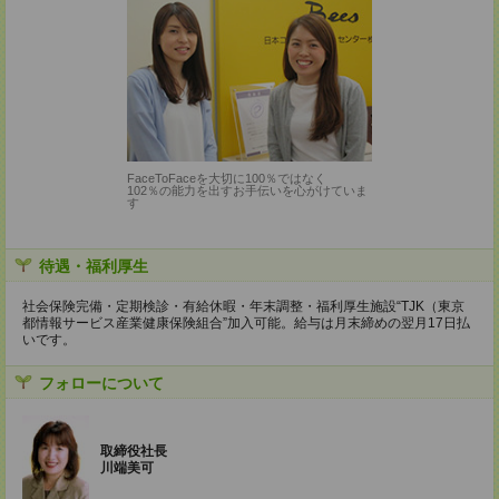
FaceToFaceを大切に100％ではなく
102％の能力を出すお手伝いを心がけていま
す
待遇・福利厚生
社会保険完備・定期検診・有給休暇・年末調整・福利厚生施設“TJK（東京
都情報サービス産業健康保険組合”加入可能。給与は月末締めの翌月17日払
いです。
フォローについて
取締役社長
川端美可