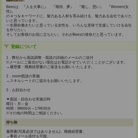
Beesは 『人を大事に』 『期待、夢』 『癒し、憩い』 『Women(女
性)』
の４つをキーワードに、魅力ある人材を育み続ける、魅力ある会社でありた
いと思っています。
一生懸命働きたいと思っている女性を、いろんな意味で支援していける会社
を作りたい。
そしてお客様のお役に立ちたい。それがBeesの使命だと思っています。
登録について
1．弊社から面談調整・面談の詳細のメールのご送付
※メールにご返信がない場合はお電話させていただくことがございます。
→履歴書・職務経歴書のご返送をお願いいたします。
2．zoom面談の実施
→スキルシートのご提出をお願いいたします。
3．お顔合わせ
▼面談・顔合わせ実施日時
曜日：月～金
時間：9時00分～17時30分
※その他の時間はご相談ください。
持ち物
履歴書(写真必須ではありません)、職務経歴書、
→事前メール添付も可能、