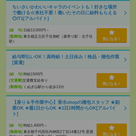
ちいさいかわいいキャラのイベントも！好きな場所
で働ける☆来社不要！働いたその日に給料もらえる
◎/T1[アルバイト]
[給 与]
日給13,000円～
[勤務地]
東京都足立区千住旭町（最寄り駅：北千住
気になる！
駅）
給与即払いOK！高時給！土日休み！検品・梱包作業
[派遣]
[給 与]
時給1500円
[交通費]
交通費支給有り
気になる！
[勤務地]
くぬぎ山駅から徒歩13分
【座り＆手作業中心】香水shopの梱包スタッフ ★副
業OK ★週1日からOK ★1日1時間からOK[アルバイ
ト]
[給 与]
時給1,400円～
[勤務地]
東京都千代田区内神田2丁目14番12号 星屋
気になる！