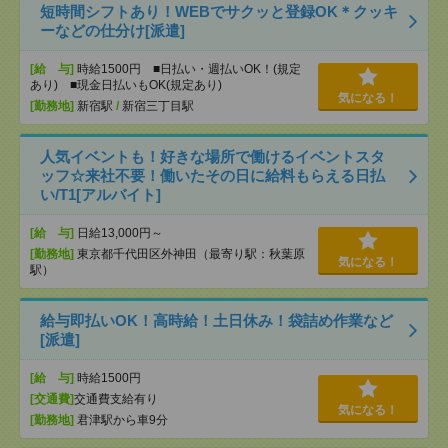
短時間シフトあり！WEBでサクッと登録OK＊クッキ
ーなどの仕分け[派遣]
[給 与]
時給1500円 ■日払い・週払いOK！(規定
あり) ■現金日払いもOK(規定あり)
気になる！
[勤務地]
新宿駅
/
新宿三丁目駅
人気イベントも！好きな場所で働けるイベントスタ
ッフ☆来社不要！働いたその日に給料もらえる日払
い/T1[アルバイト]
[給 与]
日給13,000円～
[勤務地]
東京都千代田区外神田（最寄り駅：秋葉原
気になる！
駅）
給与即払いOK！高時給！土日休み！袋詰め作業など
[派遣]
[給 与]
時給1500円
[交通費]
交通費支給有り
気になる！
[勤務地]
君津駅から車9分