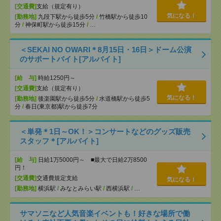
[交通費]
支給（規定有り）
気になる！
[勤務地]
九段下駅から徒歩5分
/
竹橋駅から徒歩10
分
/
神保町駅から徒歩15分
/
…
＜SEKAI NO OWARI＊8月15日・16日＞ドーム公演
のサポートバイト[アルバイト]
[給 与]
時給1250円～
[交通費]
支給（規定有り）
気になる！
[勤務地]
後楽園駅から徒歩5分
/
水道橋駅から徒歩5
分
/
春日(東京都)駅から徒歩7分
＜単発＊1日～OK！＞コンサートなどのグッズ販売
スタッフ＊[アルバイト]
[給 与]
日給1万5000円～ ■最大で日給2万8500
円！
[交通費]
交通費規定支給
気になる！
[勤務地]
横浜駅
/
みなとみらい駅
/
西横浜駅
/
…
サマソニなど人気音楽イベントも！好きな場所で働