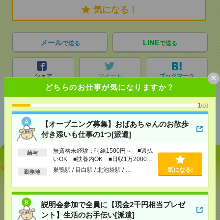
気になる！
メール
LINE
で送る
で送る
×
シェア
ツイート
ブックマーク
どちらのお仕事が気になりますか？
1
/10
あなたの閲覧履歴からの
おすすめ
【オープニング募集】おばあちゃんのお散歩
付き添いも仕事の1つ[派遣]
無資格未経験：時給1500円～ ■週払
給与
いOK ■扶養内OK ■日収1万2000円
【オープニング募集】おばあちゃんのお散歩付き添
以上
巣鴨駅 / 目白駅 / 北池袋駅 / …
気になる!
勤務地
いも仕事の1つ[派遣]
[給 与]
無資格未経験：時給1500円～ ■週払い
OK ■扶養内OK ■日収1万2000円以上
説明会参加で全員に【現金2千円相当プレゼ
[交通費]
交通費全額支給
気になる！
ント】生活のお手伝い[派遣]