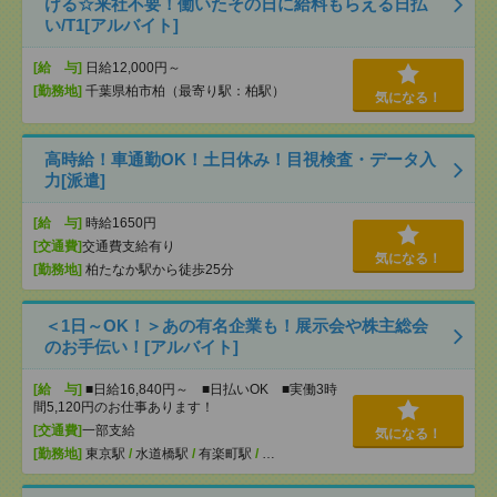
ける☆来社不要！働いたその日に給料もらえる日払
い/T1[アルバイト]
[給 与]
日給12,000円～
[勤務地]
千葉県柏市柏（最寄り駅：柏駅）
気になる！
高時給！車通勤OK！土日休み！目視検査・データ入
力[派遣]
[給 与]
時給1650円
[交通費]
交通費支給有り
気になる！
[勤務地]
柏たなか駅から徒歩25分
＜1日～OK！＞あの有名企業も！展示会や株主総会
のお手伝い！[アルバイト]
[給 与]
■日給16,840円～ ■日払いOK ■実働3時
間5,120円のお仕事あります！
[交通費]
一部支給
気になる！
[勤務地]
東京駅
/
水道橋駅
/
有楽町駅
/
…