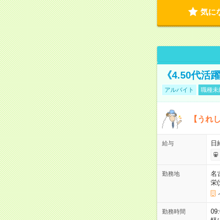
気に
《4.50代
アルバイト
職種未
【うれ
日
給与
名
勤務地
栄
09
勤務時間