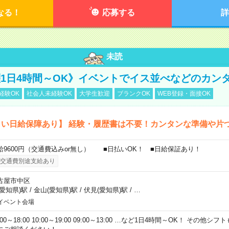
なる！
応募する
詳
未読
活躍1日4時間～OK》イベントでイス並べなどのカン
経験OK
社会人未経験OK
大学生歓迎
ブランクOK
WEB登録・面接OK
しい日給保障あり】 経験・履歴書は不要！カンタンな準備や片
給9600円（交通費込みor無し） ■日払いOK！ ■日給保証あり！
交通費別途支給あり
古屋市中区
(愛知県)駅
/
金山(愛知県)駅
/
伏見(愛知県)駅
/
…
イベント会場
:00～18:00 10:00～19:00 09:00～13:00 …など1日4時間～OK！ その他