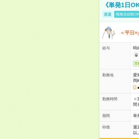
《単発1日O
派遣
職種未経験O
＜平日×
時給
給与
交
愛
勤務地
岡
＜1
勤務時間
間
単
期間
週
特徴
以