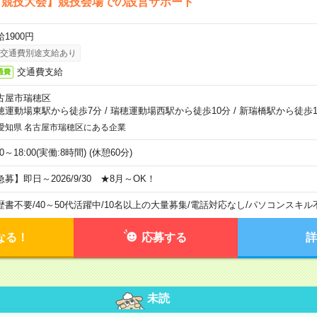
ア競技大会】競技会場での設営サポート
1900円
交通費別途支給あり
交通費支給
通費
古屋市瑞穂区
穂運動場東駅から徒歩7分
/
瑞穂運動場西駅から徒歩10分
/
新瑞橋駅から徒歩1
愛知県 名古屋市瑞穂区にある企業
00～18:00(実働:8時間) (休憩60分)
急募】即日～2026/9/30 ★8月～OK！
歴書不要
/
40～50代活躍中
/
10名以上の大量募集
/
電話対応なし
/
パソコンスキル
なる！
応募する
詳
未読