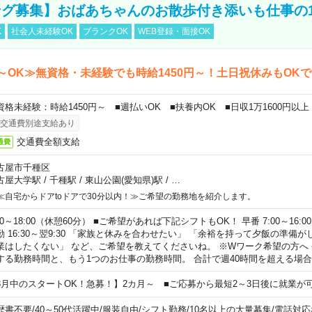
グ募集】おばあちゃんのお散歩付き添いも仕事の
K
社会人未経験OK
ブランクOK
WEB登録・面接OK
～OK≫無資格・未経験でも時給1450円～！土日祝休みもOK
資格未経験：時給1450円～ ■週払いOK ■扶養内OK ■日収1万1600円以上
交通費別途支給あり
交通費全額支給
通費
古屋市千種区
古屋大学駅
/
千種駅
/
東山公園(愛知県)駅
/
…
≪自宅からドアtoドアで30分以内！≫ご希望の勤務地を紹介します。
00～18:00（休憩60分） ■ご希望があれば下記シフトもOK！ 早番 7:00～16:00 遅
勤 16:30～翌9:30 「家族と休みを合わせたい」 「余裕を持って夕飯の準備
業はしたくない」 など、ご希望を教えてくださいね。 ※Wワーク希望の方へ
する勤務時間と、もう1つのお仕事の勤務時間。 合計で週40時間を超える場
8月中のスタートOK！急募！】2カ月～ ■ご応募から最短2～3日後に就業が
歴書不要
/
40～50代活躍中
/
服装自由
/
シフト勤務
/
10名以上の大量募集
/
電話対応