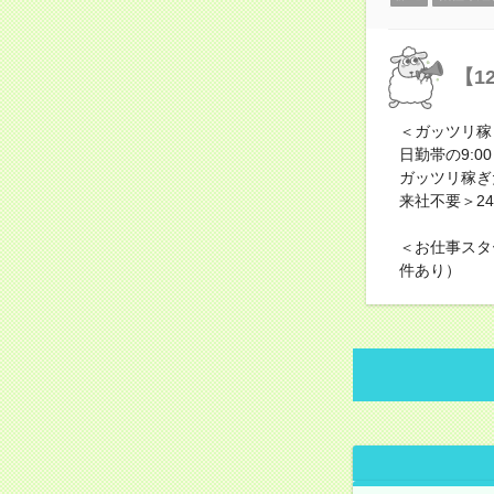
【1
＜ガッツリ稼
日勤帯の9:
ガッツリ稼ぎ
来社不要＞2
＜お仕事スタ
件あり）