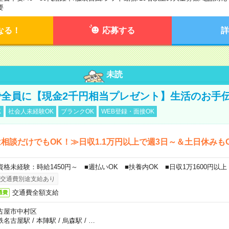
要
なる！
応募する
詳
未読
全員に【現金2千円相当プレゼント】生活のお手
K
社会人未経験OK
ブランクOK
WEB登録・面接OK
相談だけでもOK！≫日収1.1万円以上で週3日～＆土日休みも
資格未経験：時給1450円～ ■週払いOK ■扶養内OK ■日収1万1600円以上
交通費別途支給あり
交通費全額支給
通費
古屋市中村区
鉄名古屋駅
/
本陣駅
/
烏森駅
/
…