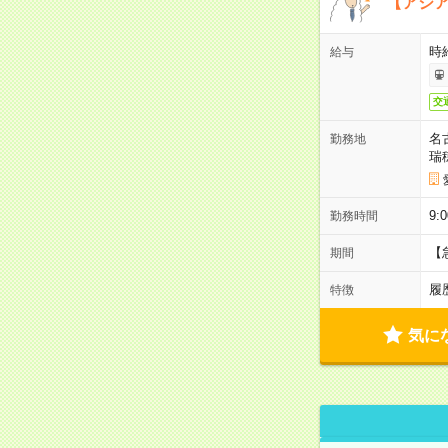
【アジ
時給
給与
交
名
勤務地
瑞
9:
勤務時間
【
期間
履
特徴
気に