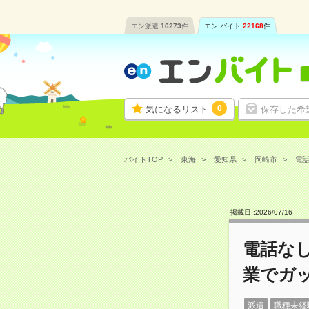
エン派遣
16273
件
エン バイト
22168
件
0
気になるリスト
保存した希
バイトTOP
東海
愛知県
岡崎市
電話
掲載日 :
2026
/
07
/
16
電話なし
業でガ
派遣
職種未経