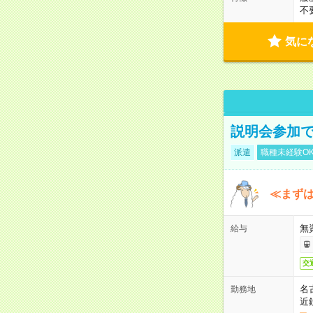
不
気に
説明会参加で
派遣
職種未経験O
≪まずは
無
給与
交
名
勤務地
近