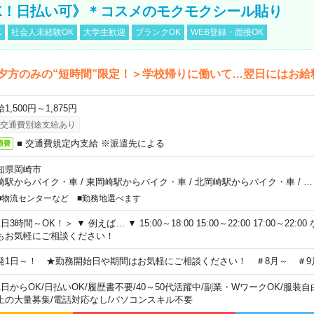
K！日払い可》＊コスメのモクモクシール貼り
K
社会人未経験OK
大学生歓迎
ブランクOK
WEB登録・面接OK
夕方のみの“短時間”限定！＞学校帰りに働いて…翌日にはお給
1,500円～1,875円
交通費別途支給あり
■ 交通費規定内支給 ※派遣先による
通費
知県岡崎市
崎駅からバイク・車
/
東岡崎駅からバイク・車
/
北岡崎駅からバイク・車
/
…
■物流センターなど ■勤務地選べます
日3時間～OK！＞ ▼ 例えば… ▼ 15:00～18:00 15:00～22:00 17:00～22
もお気軽にご相談ください！
発1日～！ ★勤務開始日や期間はお気軽にご相談ください！ ＃8月～ ＃9
1日からOK
/
日払いOK
/
履歴書不要
/
40～50代活躍中
/
副業・WワークOK
/
服装自
上の大量募集
/
電話対応なし
/
パソコンスキル不要