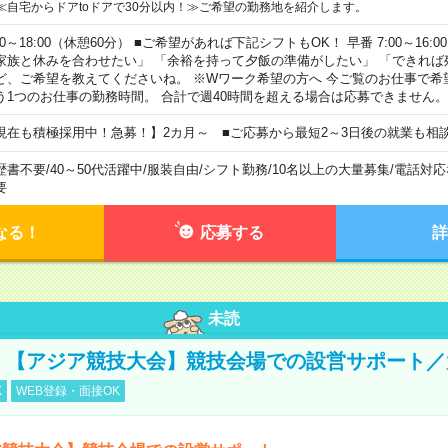
≪自宅からドアtoドアで30分以内！≫ご希望の勤務地を紹介します。
00～18:00（休憩60分） ■ご希望があれば下記シフトもOK！ 早番 7:00～16:00 遅
家族と休みを合わせたい」 「余裕を持って夕飯の準備がしたい」 「できれば
ど、ご希望を教えてくださいね。 ※Wワーク希望の方へ 今ご覧のお仕事で希
う1つのお仕事の勤務時間。 合計で週40時間を超える場合は応募できません。
現在も積極採用中！急募！】2カ月～ ■ご応募から最短2～3日後の就業も相
歴書不要
/
40～50代活躍中
/
服装自由
/
シフト勤務
/
10名以上の大量募集
/
電話対応
要
なる！
応募する
詳
未読
円！【アジア競技大会】競技会場での設営サポート
K
WEB登録・面接OK