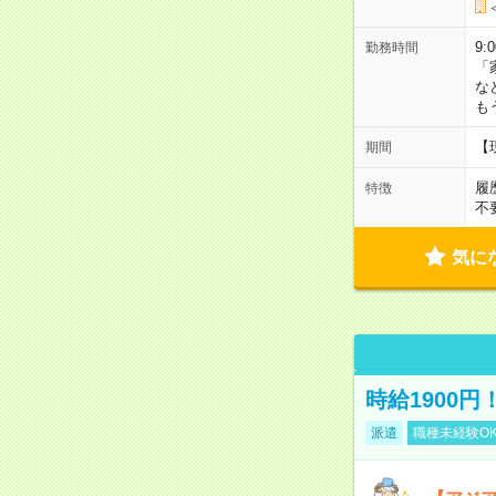
9:
勤務時間
「
な
も
【
期間
履
特徴
不
気に
時給1900
派遣
職種未経験O