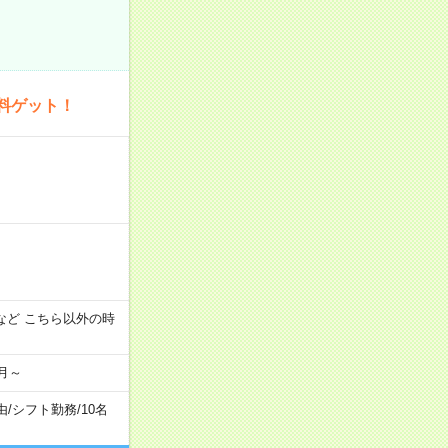
料ゲット！
:00 など こちら以外の時
月～
由
/
シフト勤務
/
10名