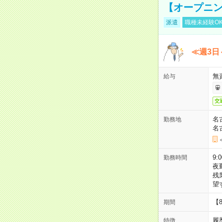
【オープニン
派遣
職種未経験O
≪週3日
無
給与
交
名
勤務地
名
9:
勤務時間
夜
残
望
【
期間
履
特徴