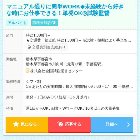
マニュアル通りに簡単WORK◆未経験から好き
な時にお仕事できる！単発OK◎試験監督
アルバイト
職種未経験OK
時給1,300円～
給与
★交通費一部支給 時給1,300円～ ※試験・役割により手当あり
※勤務回数により昇給あり 【即給（前払い）オプションあ
交通費別途支給あり
り！】 希望される場合、勤務から1週間ほどで給与の一部を受け
取れます。 ※手数料418円がかかります。 【過去試験日の収入
栃木県宇都宮市
勤務地
例】 ・河合塾模擬試験 8:30～17:30（休憩1時間） 時給1,300円
栃木県宇都宮市川向町（最寄り駅：宇都宮駅）
×8時間＝日収10,400円＋交通費 ※当日の役割により時給＋100
円の場合あり ・国家試験 7:00～13:30（休憩なし） 時給1,300
株式会社全国試験運営センター
円（役割手当＋100円）×6時間＝日収8,400円＋交通費 【試用期
間】試用期間なし
シフト制
勤務時間
1日あたりの実働時間：最大7時間/日 09：00～17：00 ※勤務時
間は 試験により異なります。
単発・1日のみOK / 短期（1ヶ月以内）
期間
週1日からOK / 副業・WワークOK / 10名以上の大量募集
特徴
気になる！
応募する
詳細へ