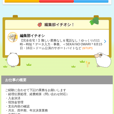
編集部イチオシ
【完全在宅！】難しい業務なし＆電話なし！ゆっくりの11
時～時短＊データ入力・事務、＜SEKAI NO OWARI＊8月15
日・16日＞ドーム公演のサポートバイトなど
(8/7UP!)
お仕事の概要
ご経験に合わせて下記の業務をお願いします
・経理伝票処理、経費精算（問い合わせ対応）
・入金決済
・現預金管理
・支出内容の確認
・月次、四半期、年次決算業務