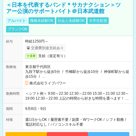
＜日本を代表するバンド＊サカナクション＞ツ
アー公演のサポートバイト＠日本武道館
アルバイト
職種未経験OK
社会人未経験OK
大学生歓迎
ブランクOK
時給1250円～
給与
交通費別途支給あり
支給（規定有り）
交通費
東京都千代田区
勤務地
九段下駅から徒歩5分
/
竹橋駅から徒歩10分
/
神保町駅から徒
歩15分
/
…
株式会社ライブパワー
＜シフト例＞ 9:00～22:30 12:30～22:00 15:30～21:00 12:30～
勤務時間
19:00 12:30～22:00 上記の時間から好きな時間を選べます！ ※
時間は変更となる可能性があります
9月8日・9日
期間
週1日からOK
/
履歴書不要
/
副業・WワークOK
/
シフト勤務
/
特徴
電話対応なし
/
パソコンスキル不要