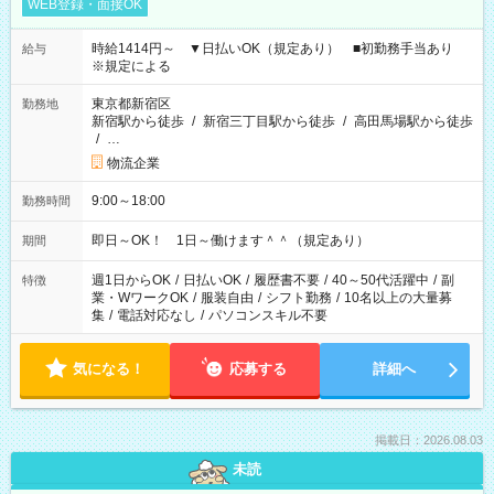
WEB登録・面接OK
時給1414円～ ▼日払いOK（規定あり） ■初勤務手当あり
給与
※規定による
東京都新宿区
勤務地
新宿駅から徒歩
/
新宿三丁目駅から徒歩
/
高田馬場駅から徒歩
/
…
物流企業
9:00～18:00
勤務時間
即日～OK！ 1日～働けます＾＾（規定あり）
期間
週1日からOK
/
日払いOK
/
履歴書不要
/
40～50代活躍中
/
副
特徴
業・WワークOK
/
服装自由
/
シフト勤務
/
10名以上の大量募
集
/
電話対応なし
/
パソコンスキル不要
気になる！
応募する
詳細へ
掲載日：2026.08.03
未読