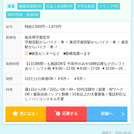
派遣
職種未経験OK
社会人未経験OK
大学生歓迎
ブランクOK
WEB登録・面接OK
時給1,500円～1,875円
給与
栃木県宇都宮市
勤務地
宇都宮駅からバイク・車
/
東武宇都宮駅からバイク・車
/
雀宮
駅からバイク・車
/
…
■物流センターなど ■勤務地選べます
【1日3時間～も相談OK!】午前中のみや18時以降などのシフト
勤務時間
あり！ シフト例 ▼9:00～12:00 ▼9:00～17:00 ▼10:00～19:00
▼18:00～21:00
1日だけの単発OK！＃8月～ ＃9月～
期間
週1日からOK
/
日払いOK
/
40～50代活躍中
/
副業・Wワーク
特徴
OK
/
服装自由
/
シフト勤務
/
10名以上の大量募集
/
電話対応な
し
/
パソコンスキル不要
気になる！
応募する
詳細へ
掲載日：2026.08.06