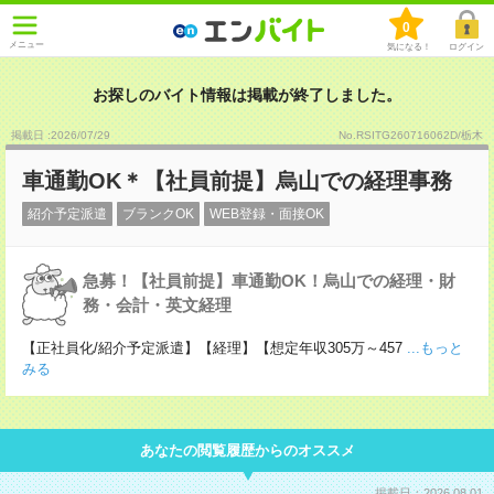
0
メニュー
気になる！
ログイン
お探しのバイト情報は掲載が終了しました。
掲載日 :2026
/
07
/
29
No.RSITG260716062D/栃木
車通勤OK＊【社員前提】烏山での経理事務
紹介予定派遣
ブランクOK
WEB登録・面接OK
急募！【社員前提】車通勤OK！烏山での経理・財
務・会計・英文経理
【正社員化/紹介予定派遣】【経理】【想定年収305万～457
...もっと
みる
あなたの閲覧履歴からのオススメ
掲載日：2026.08.01