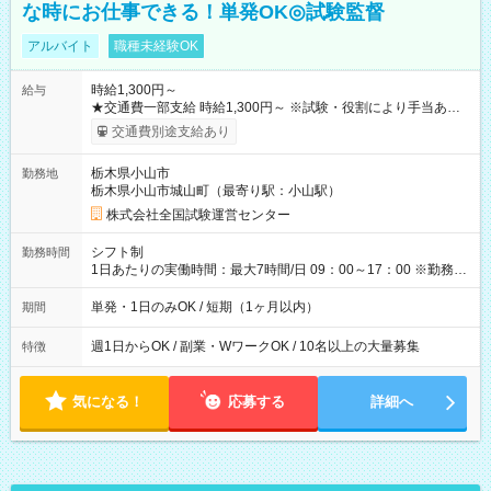
な時にお仕事できる！単発OK◎試験監督
アルバイト
職種未経験OK
時給1,300円～
給与
★交通費一部支給 時給1,300円～ ※試験・役割により手当あり
※勤務回数により昇給あり 【即給（前払い）オプションあ
交通費別途支給あり
り！】 希望される場合、勤務から1週間ほどで給与の一部を受け
取れます。 ※手数料418円がかかります。 【過去試験日の収入
栃木県小山市
勤務地
例】 ・河合塾模擬試験 8:30～17:30（休憩1時間） 時給1,300円
栃木県小山市城山町（最寄り駅：小山駅）
×8時間＝日収10,400円＋交通費 ※当日の役割により時給＋100
円の場合あり ・国家試験 7:00～13:30（休憩なし） 時給1,300
株式会社全国試験運営センター
円（役割手当＋100円）×6時間＝日収8,400円＋交通費 【試用期
間】試用期間なし
シフト制
勤務時間
1日あたりの実働時間：最大7時間/日 09：00～17：00 ※勤務時
間は 試験により異なります。
単発・1日のみOK / 短期（1ヶ月以内）
期間
週1日からOK / 副業・WワークOK / 10名以上の大量募集
特徴
気になる！
応募する
詳細へ