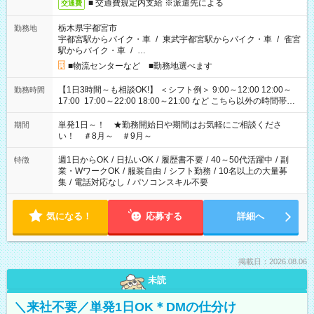
■ 交通費規定内支給 ※派遣先による
交通費
栃木県宇都宮市
勤務地
宇都宮駅からバイク・車
/
東武宇都宮駅からバイク・車
/
雀宮
駅からバイク・車
/
…
■物流センターなど ■勤務地選べます
【1日3時間～も相談OK!】 ＜シフト例＞ 9:00～12:00 12:00～
勤務時間
17:00 17:00～22:00 18:00～21:00 など こちら以外の時間帯も
お気軽にご相談ください！
単発1日～！ ★勤務開始日や期間はお気軽にご相談くださ
期間
い！ ＃8月～ ＃9月～
週1日からOK
/
日払いOK
/
履歴書不要
/
40～50代活躍中
/
副
特徴
業・WワークOK
/
服装自由
/
シフト勤務
/
10名以上の大量募
集
/
電話対応なし
/
パソコンスキル不要
気になる！
応募する
詳細へ
掲載日：2026.08.06
未読
＼来社不要／単発1日OK＊DMの仕分け