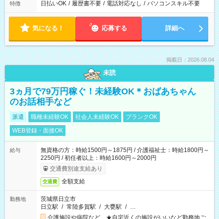
日払いOK
/
履歴書不要
/
電話対応なし
/
パソコンスキル不要
特徴
気になる！
応募する
詳細へ
掲載日：2026.08.04
未読
3ヵ月で79万円稼ぐ！未経験OK＊おばあちゃん
のお話相手など
派遣
職種未経験OK
社会人未経験OK
ブランクOK
WEB登録・面接OK
無資格の方：時給1500円～1875円 / 介護福祉士：時給1800円～
給与
2250円 / 初任者以上：時給1600円～2000円
交通費別途支給あり
全額支給
交通費
茨城県日立市
勤務地
日立駅
/
常陸多賀駅
/
大甕駅
/
…
介護施設や病院など ★自宅近くの施設がいいなど勤務地ご