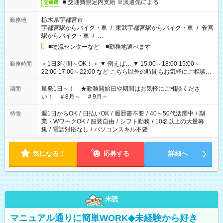
■ 交通費規定内支給 ※派遣先による
交通費
栃木県宇都宮市
勤務地
宇都宮駅からバイク・車
/
東武宇都宮駅からバイク・車
/
雀宮
駅からバイク・車
/
…
■物流センターなど ■勤務地選べます
＜1日3時間～OK！＞ ▼ 例えば… ▼ 15:00～18:00 15:00～
勤務時間
22:00 17:00～22:00 など こちら以外の時間もお気軽にご相談く
ださい！
単発1日～！ ★勤務開始日や期間はお気軽にご相談くださ
期間
い！ ＃8月～ ＃9月～
週1日からOK
/
日払いOK
/
履歴書不要
/
40～50代活躍中
/
副
特徴
業・WワークOK
/
服装自由
/
シフト勤務
/
10名以上の大量募
集
/
電話対応なし
/
パソコンスキル不要
気になる！
応募する
詳細へ
未読
マニュアル通りに簡単WORK◆未経験から好き