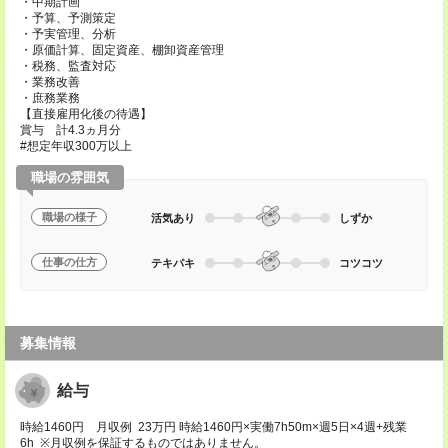
・中期計画
・予算、予測策定
・予実管理、分析
・原価計算、固定資産、棚卸資産管理
・税務、監査対応
・業務改善
・庶務業務
【直接雇用化後の待遇】
賞与 計4.3ヵ月分
#想定年収300万以上
職場の雰囲気
職場の様子
活気あり
しずか
仕事の仕方
テキパキ
コツコツ
募集情報
給与
時給1460円 月収例 23万円 時給1460円×実働7h50m×週5日×4週+残業
6h ※月収例を保証するものではありません。