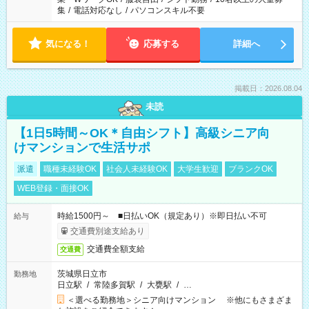
集
/
電話対応なし
/
パソコンスキル不要
気になる！
応募する
詳細へ
掲載日：2026.08.04
未読
【1日5時間～OK＊自由シフト】高級シニア向
けマンションで生活サポ
派遣
職種未経験OK
社会人未経験OK
大学生歓迎
ブランクOK
WEB登録・面接OK
時給1500円～ ■日払いOK（規定あり）※即日払い不可
給与
交通費別途支給あり
交通費全額支給
交通費
茨城県日立市
勤務地
日立駅
/
常陸多賀駅
/
大甕駅
/
…
＜選べる勤務地＞シニア向けマンション ※他にもさまざま