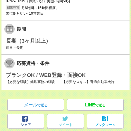
07:45-16:35（休憩60分）実働7時間50分
月6時間～15時間程度。
残業時間
繁忙期月初5～10営業日
期間
長期（3ヶ月以上）
即日～長期
応募資格・条件
ブランクOK / WEB登録・面接OK
【必要な経験】経理事務の経験 【必要なスキル】普通自動車免許
メール
LINE
で送る
で送る
シェア
ツイート
ブックマーク