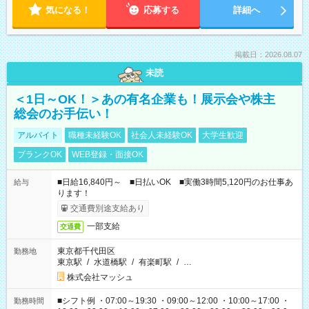
気になる！
応募する
詳細へ
掲載日：2026.08.07
未読
＜1日～OK！＞あの有名企業も！展示会や株主
総会のお手伝い！
アルバイト
職種未経験OK
社会人未経験OK
大学生歓迎
ブランクOK
WEB登録・面接OK
■日給16,840円～ ■日払いOK ■実働3時間5,120円のお仕事あ
給与
ります！
交通費別途支給あり
一部支給
交通費
東京都千代田区
勤務地
東京駅
/
水道橋駅
/
有楽町駅
/
…
株式会社マッシュ
■シフト例 ・07:00～19:30 ・09:00～12:00 ・10:00～17:00 ・
勤務時間