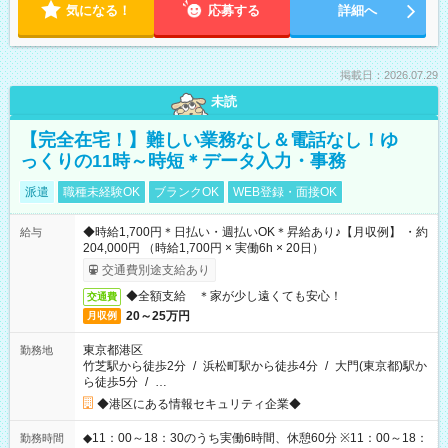
気になる！
応募する
詳細へ
掲載日：2026.07.29
未読
【完全在宅！】難しい業務なし＆電話なし！ゆ
っくりの11時～時短＊データ入力・事務
派遣
職種未経験OK
ブランクOK
WEB登録・面接OK
◆時給1,700円＊日払い・週払いOK＊昇給あり♪【月収例】 ・約
給与
204,000円 （時給1,700円 × 実働6h × 20日）
交通費別途支給あり
◆全額支給 ＊家が少し遠くても安心！
交通費
20～25万円
月収例
東京都港区
勤務地
竹芝駅から徒歩2分
/
浜松町駅から徒歩4分
/
大門(東京都)駅か
ら徒歩5分
/
…
◆港区にある情報セキュリティ企業◆
◆11：00～18：30のうち実働6時間、休憩60分 ※11：00～18：
勤務時間