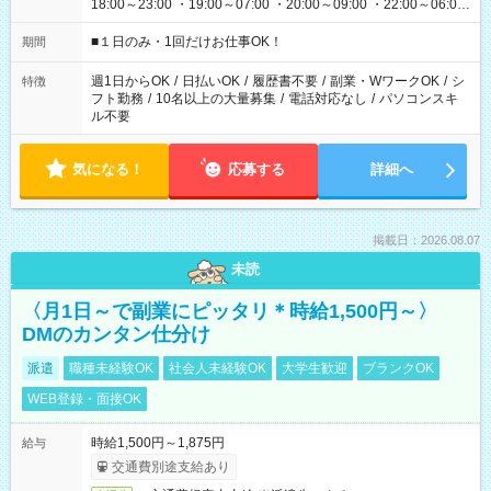
18:00～23:00 ・19:00～07:00 ・20:00～09:00 ・22:00～06:00
etc ★最短で3時間で5,120円のお仕事から 15時間で2万円近く稼
げるお仕事も！ ご希望のお時間に合わせてご紹介！ ※シフトは
■１日のみ・1回だけお仕事OK！
期間
現場によって異なります。 ※勿論、休憩時間はあるのでご安心
ください！
週1日からOK
/
日払いOK
/
履歴書不要
/
副業・WワークOK
/
シ
特徴
フト勤務
/
10名以上の大量募集
/
電話対応なし
/
パソコンスキ
ル不要
気になる！
応募する
詳細へ
掲載日：2026.08.07
未読
〈月1日～で副業にピッタリ＊時給1,500円～〉
DMのカンタン仕分け
派遣
職種未経験OK
社会人未経験OK
大学生歓迎
ブランクOK
WEB登録・面接OK
時給1,500円～1,875円
給与
交通費別途支給あり