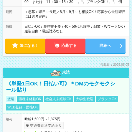
00 または 11：30～18：30 。*。ブランクOK！。*。 例え
ば前職が、 在宅/財団法人/事務/コールセンター/受付/販売/カフェ
スタッフ スイーツ販売/ホテルフロント/化粧品販売/など 様々な
＜急募＞即日～長期／8月～9月～も相談OK！応募から最短即日
期間
業界から入社して活躍されています♪
には選考案内♪
日払いOK
/
履歴書不要
/
40～50代活躍中
/
副業・WワークOK
/
特徴
服装自由
/
電話対応なし
気になる！
応募する
詳細へ
掲載日：2026.08.05
未読
《単発1日OK！日払い可》＊DMのモクモクシ
ール貼り
派遣
職種未経験OK
社会人未経験OK
大学生歓迎
ブランクOK
WEB登録・面接OK
時給1,500円～1,875円
給与
交通費別途支給あり