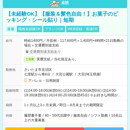
未読
【未経験OK】【服装＆髪色自由！】お菓子のピ
ッキング・シール貼り｜短期
派遣
職種未経験OK
ブランクOK
WEB登録・面接OK
時給1400円／月収例：117,600円＝1,400円×4時間×21日勤務の
給与
場合＋交通費別途支給
交通費別途支給あり
実費支給／当社規定あり。
交通費
さいたま市見沼区
勤務地
七里駅から車6分
/
大宮公園駅
/
大宮(埼玉県)駅
アパレル・日用雑貨
(1)14:00-18:00(休憩0分) (2)14:00-19:00(休憩0分) (3)14:00-
勤務時間
19:30(休憩0分) (4)14:00-20:00(休憩45分) ※お好きな時間が選べ
ます
1ヶ月以上3ヶ月未満／即日～8月末までの期間限定
期間
履歴書不要
/
40～50代活躍中
/
服装自由
/
シフト勤務
/
10名以
特徴
上の大量募集