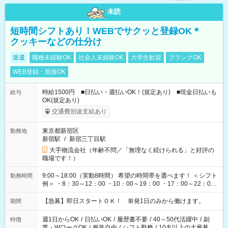
未読
短時間シフトあり！WEBでサクッと登録OK＊
クッキーなどの仕分け
派遣
職種未経験OK
社会人未経験OK
大学生歓迎
ブランクOK
WEB登録・面接OK
時給1500円 ■日払い・週払いOK！(規定あり) ■現金日払いも
給与
OK(規定あり)
交通費別途支給あり
東京都新宿区
勤務地
新宿駅
/
新宿三丁目駅
大手物流会社（年齢不問／「無理なく続けられる」と好評の
職場です！）
9:00～18:00（実動8時間） 希望の時間帯を選べます！ ＜シフト
勤務時間
例＞ ・8：30～12：00 ・10：00～19：00 ・17：00～22：00
・13：00～22：00 ・22：00～翌6：00 など
【急募】即日スタートＯＫ！ 単発1日のみから働けます。
期間
週1日からOK
/
日払いOK
/
履歴書不要
/
40～50代活躍中
/
副
特徴
業・WワークOK
/
服装自由
/
シフト勤務
/
10名以上の大量募