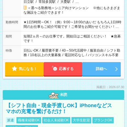
日立駅
/
常陸多賀駅
/
大甕駅
/
…
＜選べる勤務地＞シニア向けマンション ※他にもさまざま
な施設をご紹介できます！
★1日5時間～OK！ （例）9:00～18:00のあいだ もちろん1日8時
勤務時間
間のお仕事もご紹介可能です！ご希望をお聞かせください！★
家庭の都合でお休みが必要な場合も遠慮なくご相談ください。
※週最低15時間以上の勤務が必要です
短期2ヵ月～のお仕事です。開始日はご相談ください！ ★急募
期間
です！
日払いOK
/
履歴書不要
/
40～50代活躍中
/
服装自由
/
シフト勤
特徴
務
/
10名以上の大量募集
/
電話対応なし
/
パソコンスキル不要
気になる！
応募する
詳細へ
掲載日：2026.07.30
未読
【シフト自由・現金手渡しOK】iPhoneなどス
マホの充電を繋げるだけ！
派遣
職種未経験OK
社会人未経験OK
大学生歓迎
ブランクOK