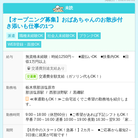
未読
【オープニング募集】おばあちゃんのお散歩付
き添いも仕事の1つ
派遣
職種未経験OK
社会人未経験OK
ブランクOK
WEB登録・面接OK
無資格未経験：時給1250円～ ■週払いOK ■扶養内OK ■日
給与
収1万円以上
交通費別途支給あり
交通費全額支給（ガソリン代もOK！）
交通費
栃木県那須塩原市
勤務地
那須塩原駅
/
西那須野駅
/
黒磯駅
≪車通勤もOK！≫ご自宅近くでご希望の勤務地を紹介しま
す。
9:00～18:00（休憩60分） ■ご希望があれば下記シフトもOK！
勤務時間
早番 7:00～16:00 遅番 10:00～19:00 夜勤 16:30～翌9:30 「家族
と休みを合わせたい」 「余裕を持って夕飯の準備がしたい」
「できれば残業はしたくない」 など、ご希望を教えてください
【8月中のスタートOK！急募！】2カ月～ ■ご応募から最短2～
期間
ね。 ※Wワーク希望の方へ 今ご覧のお仕事で希望する勤務時間
3日後に就業が可能です！