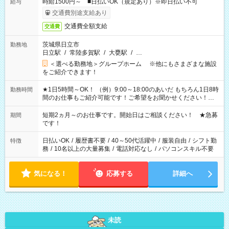
時給1500円～ ■日払いOK（規定あり）※即日払い不可
給与
交通費別途支給あり
交通費全額支給
交通費
茨城県日立市
勤務地
日立駅
/
常陸多賀駅
/
大甕駅
/
…
＜選べる勤務地＞グループホーム ※他にもさまざまな施設
をご紹介できます！
★1日5時間～OK！ （例）9:00～18:00のあいだ もちろん1日8時
勤務時間
間のお仕事もご紹介可能です！ご希望をお聞かせください！★
家庭の都合でお休みが必要な場合も遠慮なくご相談ください。
※週最低15時間以上の勤務が必要です
短期2ヵ月～のお仕事です。開始日はご相談ください！ ★急募
期間
です！
日払いOK
/
履歴書不要
/
40～50代活躍中
/
服装自由
/
シフト勤
特徴
務
/
10名以上の大量募集
/
電話対応なし
/
パソコンスキル不要
気になる！
応募する
詳細へ
未読