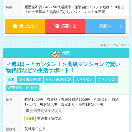
と、もう1つのお仕事の勤務時間。 合計で週40時間を超える場
合は応募できません。
履歴書不要
/
40～50代活躍中
/
服装自由
/
シフト勤務
/
10名以
特徴
上の大量募集
/
電話対応なし
/
パソコンスキル不要
気になる！
応募する
詳細へ
掲載日：2026.08.07
未読
＜週3日～＊カンタン！＞高級マンションで買い
物代行などの生活サポート！
派遣
職種未経験OK
社会人未経験OK
大学生歓迎
ブランクOK
WEB登録・面接OK
時給1500円 有資格・有経験時給1650円 介護福祉士時給
給与
1700円 ■日払いOK（規定あり）※即日払い不可
交通費別途支給あり
交通費全額支給
交通費
茨城県日立市
勤務地