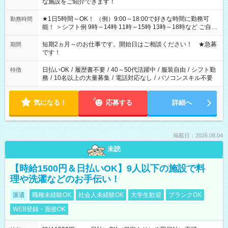
な施設をご紹介できます！
★1日5時間～OK！ （例）9:00～18:00で好きな時間に勤務可
勤務時間
能！ ＞シフト例 9時～14時 11時～15時 13時～18時など ご自身
のご都合に合わせて勤務時間をご相談ください！ ★家庭の都合
でお休みや時間の調整が必要な場合も遠慮なくご相談くださ
短期2ヵ月～のお仕事です。開始日はご相談ください！ ★急募
期間
い。
です！
日払いOK
/
履歴書不要
/
40～50代活躍中
/
服装自由
/
シフト勤
特徴
務
/
10名以上の大量募集
/
電話対応なし
/
パソコンスキル不要
気になる！
応募する
詳細へ
掲載日：2026.08.04
未読
【時給1500円＆日払いOK】9人以下の施設で料
理や洗濯などのお手伝い！
派遣
職種未経験OK
社会人未経験OK
大学生歓迎
ブランクOK
WEB登録・面接OK