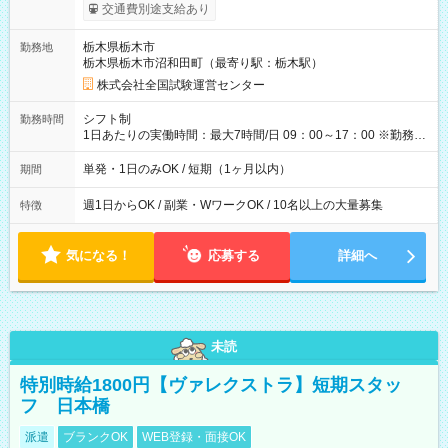
※勤務回数により昇給あり 【即給（前払い）オプションあ
交通費別途支給あり
り！】 希望される場合、勤務から1週間ほどで給与の一部を受け
取れます。 ※手数料418円がかかります。 【過去試験日の収入
栃木県栃木市
勤務地
例】 ・河合塾模擬試験 8:30～17:30（休憩1時間） 時給1,300円
栃木県栃木市沼和田町（最寄り駅：栃木駅）
×8時間＝日収10,400円＋交通費 ※当日の役割により時給＋100
円の場合あり ・国家試験 7:00～13:30（休憩なし） 時給1,300
株式会社全国試験運営センター
円（役割手当＋100円）×6時間＝日収8,400円＋交通費 【試用期
間】試用期間なし
シフト制
勤務時間
1日あたりの実働時間：最大7時間/日 09：00～17：00 ※勤務時
間は 試験により異なります。
単発・1日のみOK / 短期（1ヶ月以内）
期間
週1日からOK / 副業・WワークOK / 10名以上の大量募集
特徴
気になる！
応募する
詳細へ
未読
特別時給1800円【ヴァレクストラ】短期スタッ
フ 日本橋
派遣
ブランクOK
WEB登録・面接OK