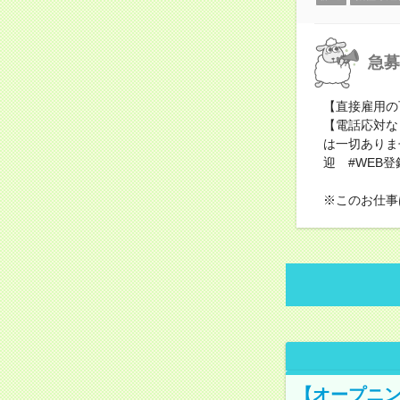
急募
【直接雇用の
【電話応対な
は一切ありま
迎 #WEB登
※このお仕事
【オープニン