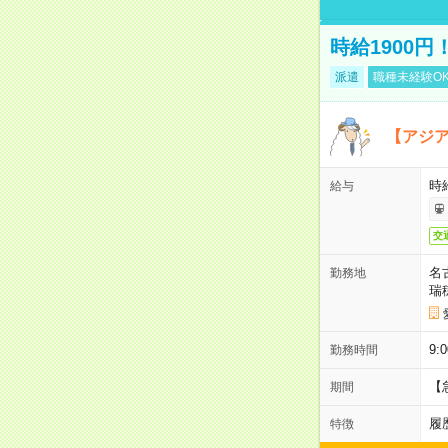
時給1900
派遣
職種未経験O
【アジ
時給
給与
交
名
勤務地
瑞
9:
勤務時間
【
期間
履
特徴