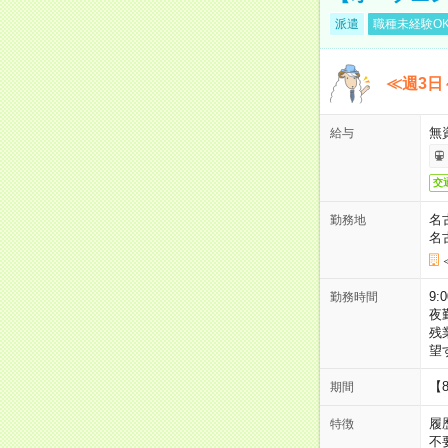
派遣
職種未経験O
≪週3日
無
給与
交
名
勤務地
名
9:
勤務時間
夜
残
望
【
期間
履
特徴
不