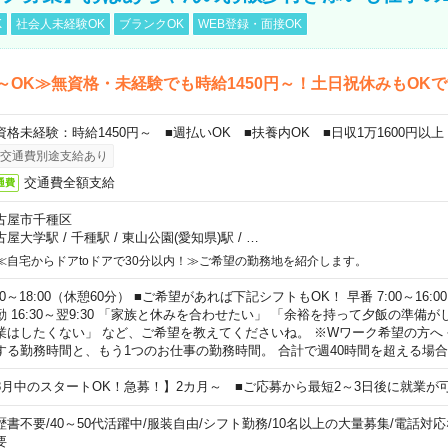
K
社会人未経験OK
ブランクOK
WEB登録・面接OK
～OK≫無資格・未経験でも時給1450円～！土日祝休みもOK
資格未経験：時給1450円～ ■週払いOK ■扶養内OK ■日収1万1600円以上
交通費別途支給あり
交通費全額支給
通費
古屋市千種区
古屋大学駅
/
千種駅
/
東山公園(愛知県)駅
/
…
≪自宅からドアtoドアで30分以内！≫ご希望の勤務地を紹介します。
00～18:00（休憩60分） ■ご希望があれば下記シフトもOK！ 早番 7:00～16:00 遅
勤 16:30～翌9:30 「家族と休みを合わせたい」 「余裕を持って夕飯の準備
業はしたくない」 など、ご希望を教えてくださいね。 ※Wワーク希望の方へ
する勤務時間と、もう1つのお仕事の勤務時間。 合計で週40時間を超える場
8月中のスタートOK！急募！】2カ月～ ■ご応募から最短2～3日後に就業が
歴書不要
/
40～50代活躍中
/
服装自由
/
シフト勤務
/
10名以上の大量募集
/
電話対応
要