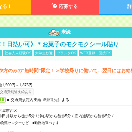
なる！
応募する
詳
未読
K！日払い可》＊お菓子のモクモクシール貼り
K
社会人未経験OK
大学生歓迎
ブランクOK
WEB登録・面接OK
夕方のみの“短時間”限定！＞学校帰りに働いて…翌日にはお給
1,500円～1,875円
交通費別途支給あり
■ 交通費規定内支給 ※派遣先による
通費
古屋市西区
小田井駅から徒歩5分
/
浄心駅から徒歩5分
/
庄内通駅から徒歩5分
/
…
■物流センターなど ■勤務地選べます