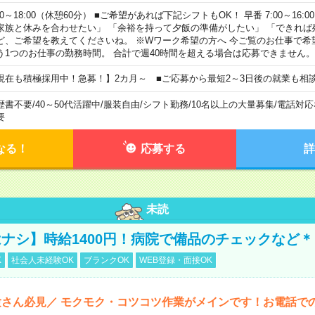
00～18:00（休憩60分） ■ご希望があれば下記シフトもOK！ 早番 7:00～16:00 遅
家族と休みを合わせたい」 「余裕を持って夕飯の準備がしたい」 「できれば
ど、ご希望を教えてくださいね。 ※Wワーク希望の方へ 今ご覧のお仕事で希
う1つのお仕事の勤務時間。 合計で週40時間を超える場合は応募できません。
現在も積極採用中！急募！】2カ月～ ■ご応募から最短2～3日後の就業も相
歴書不要
/
40～50代活躍中
/
服装自由
/
シフト勤務
/
10名以上の大量募集
/
電話対応
要
なる！
応募する
詳
未読
ナシ】時給1400円！病院で備品のチェックなど＊
K
社会人未経験OK
ブランクOK
WEB登録・面接OK
さん必見／ モクモク・コツコツ作業がメインです！お電話で