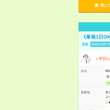
気に
《単発1日O
派遣
職種未経験O
＜平日×
時給
給与
交
名
勤務地
上