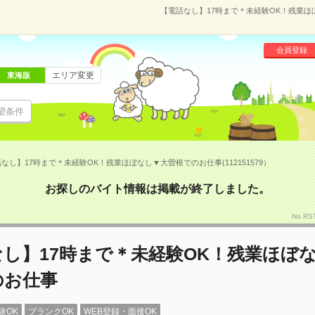
【電話なし】17時まで＊未経験OK！残業ほぼ
会員登録
エリア変更
東海版
望条件
なし】17時まで＊未経験OK！残業ほぼなし▼大曽根でのお仕事(112151579）
お探しのバイト情報は掲載が終了しました。
No.RS
し】17時まで＊未経験OK！残業ほぼ
のお仕事
験OK
ブランクOK
WEB登録・面接OK