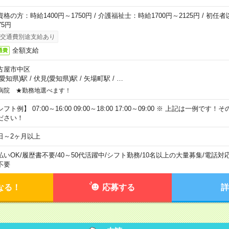
資格の方：時給1400円～1750円 / 介護福祉士：時給1700円～2125円 / 初任
75円
交通費別途支給あり
全額支給
通費
古屋市中区
(愛知県)駅
/
伏見(愛知県)駅
/
矢場町駅
/
…
病院 ★勤務地選べます！
フト例】 07:00～16:00 09:00～18:00 17:00～09:00 ※ 上記は一例で
ださい！
日～2ヶ月以上
払いOK
/
履歴書不要
/
40～50代活躍中
/
シフト勤務
/
10名以上の大量募集
/
電話対
不要
なる！
応募する
詳