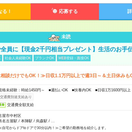
なる！
応募する
詳
未読
全員に【現金2千円相当プレゼント】生活のお手
K
社会人未経験OK
ブランクOK
WEB登録・面接OK
相談だけでもOK！≫日収1.1万円以上で週3日～＆土日休みも
資格未経験：時給1450円～ ■週払いOK ■扶養内OK ■日収1万1600円以上
交通費別途支給あり
交通費全額支給
通費
古屋市中村区
鉄名古屋駅
/
本陣駅
/
烏森駅
/
…
≪自宅からドアtoドアで30分以内！≫ご希望の勤務地を紹介します。