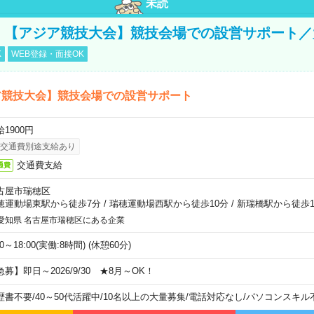
未読
円！【アジア競技大会】競技会場での設営サポート
K
WEB登録・面接OK
ア競技大会】競技会場での設営サポート
1900円
交通費別途支給あり
交通費支給
通費
古屋市瑞穂区
穂運動場東駅から徒歩7分
/
瑞穂運動場西駅から徒歩10分
/
新瑞橋駅から徒歩1
愛知県 名古屋市瑞穂区にある企業
00～18:00(実働:8時間) (休憩60分)
急募】即日～2026/9/30 ★8月～OK！
歴書不要
/
40～50代活躍中
/
10名以上の大量募集
/
電話対応なし
/
パソコンスキル