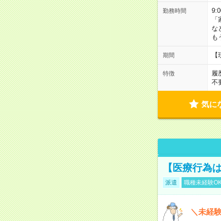
9:
勤務時間
「
な
も
【
期間
履
特徴
不
気に
【医療行為は
派遣
職種未経験O
＼未経験