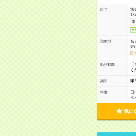
無
給与
18
交
名
勤務地
栄
【シ
勤務時間
く
即
期間
日
特徴
ル
気に