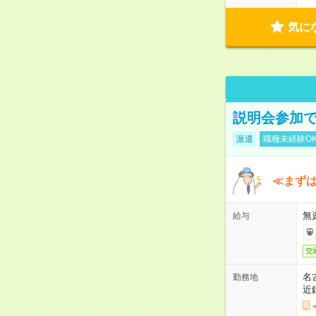
気に
説明会参加で
派遣
職種未経験O
≪まずは
無
給与
交
名
勤務地
近