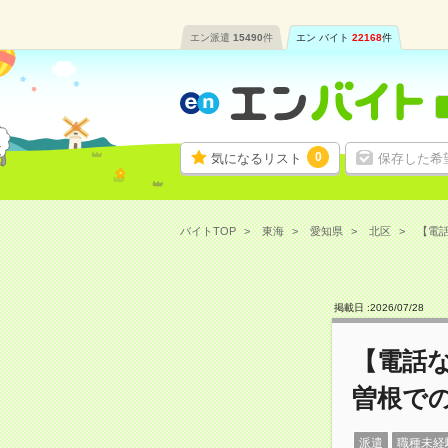
エン派遣
15490
件
エン バイト
22168
件
0
気になるリスト
保存した希
バイトTOP
東海
愛知県
北区
【電話
掲載日 :
2026
/
07
/
28
【電話な
曽根で
派遣
職種未経