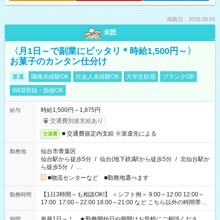
掲載日：2026.08.09
未読
〈月1日～で副業にピッタリ＊時給1,500円～〉
お菓子のカンタン仕分け
派遣
職種未経験OK
社会人未経験OK
大学生歓迎
ブランクOK
WEB登録・面接OK
時給1,500円～1,875円
給与
交通費別途支給あり
■ 交通費規定内支給 ※派遣先による
交通費
仙台市青葉区
勤務地
仙台駅から徒歩5分
/
仙台(地下鉄)駅から徒歩5分
/
北仙台駅か
ら徒歩5分
/
…
■物流センターなど ■勤務地選べます
【1日3時間～も相談OK!】 ＜シフト例＞ 9:00～12:00 12:00～
勤務時間
17:00 17:00～22:00 18:00～21:00 など こちら以外の時間帯も
お気軽にご相談ください！
単発1日～！ ★勤務開始日や期間はお気軽にご相談くださ
期間