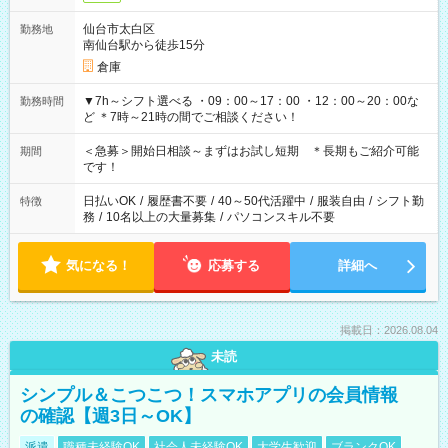
仙台市太白区
勤務地
南仙台駅から徒歩15分
倉庫
▼7h～シフト選べる ・09：00～17：00 ・12：00～20：00な
勤務時間
ど ＊7時～21時の間でご相談ください！
＜急募＞開始日相談～まずはお試し短期 ＊長期もご紹介可能
期間
です！
日払いOK
/
履歴書不要
/
40～50代活躍中
/
服装自由
/
シフト勤
特徴
務
/
10名以上の大量募集
/
パソコンスキル不要
気になる！
応募する
詳細へ
掲載日：2026.08.04
未読
シンプル＆こつこつ！スマホアプリの会員情報
の確認【週3日～OK】
派遣
職種未経験OK
社会人未経験OK
大学生歓迎
ブランクOK