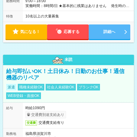
9:00～18:00
勤務時間
実働時間：8時間/日 ★基本的に残業はありません 発生時の残
業代は1分単位で支給いたします
10名以上の大量募集
特徴
気になる！
応募する
詳細へ
未読
給与即払いOK！土日休み！日勤のお仕事！通信
機器のリペア
派遣
職種未経験OK
社会人未経験OK
ブランクOK
WEB登録・面接OK
時給1090円
給与
交通費別途支給あり
交通費支給有り
交通費
福島県須賀川市
勤務地