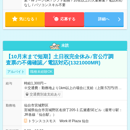
業・WワークOK
/
シフト勤務
/
10名以上の大量募集
/
電話対応
なし
/
パソコンスキル不要
気になる！
応募する
詳細へ
未読
【10月末まで短期】土日祝完全休み♪官公庁調
査票の不備確認／電話対応(1321000MR)
アルバイト
職種未経験OK
時給1,300円～
給与
※交通費：勤務地より1km以上の場合に支給（上限:5万円/月・
2,500円/日） ※残業代：残業発生時は1分単位で支給 ※研修中の
交通費別途支給あり
給与変動なし ＜ 収入例 ＞ ■週5日勤務の場合… 月収22万8,800
円以上可能 ※交通費別途支給 （時給1,300円×8時間×22日） ■週
仙台市宮城野区
勤務地
4日勤務の場合… 月収16万6,400円以上可能 ※交通費別途支給
宮城県仙台市宮城野区名掛丁205-1 広瀬通SEビル（最寄り駅：
（時給1,300円×8時間×16日） 【試用期間】試用期間なし
JR各線「仙台駅」）
トランスコスモス Work it! Plaza 仙台