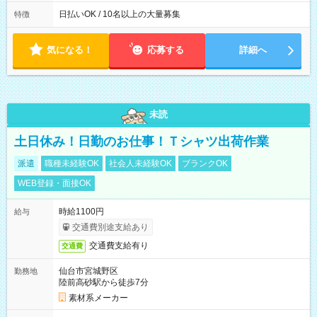
働8時間） ※週5日勤務（場所次第では週4も有り） ※配達状況
によって時間外での勤務可能性有り ※案件により多少の前後あ
日払いOK / 10名以上の大量募集
特徴
り ※配達が完了次第、帰社OKです
気になる！
応募する
詳細へ
未読
土日休み！日勤のお仕事！Ｔシャツ出荷作業
派遣
職種未経験OK
社会人未経験OK
ブランクOK
WEB登録・面接OK
時給1100円
給与
交通費別途支給あり
交通費支給有り
交通費
仙台市宮城野区
勤務地
陸前高砂駅から徒歩7分
素材系メーカー