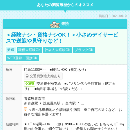
あなたの閲覧履歴からのオススメ
掲載日：2026.08.08
未読
＜経験ナシ・資格ナシOK！＞小さめデイサービ
スで送迎や見守りなど！
派遣
職種未経験OK
社会人未経験OK
ブランクOK
WEB登録・面接OK
時給1100円～ ■日払いOK（規定あり）
給与
交通費別途支給あり
交通費全額支給 ■ガソリン代も全額支給（規定あ
交通費
り） ■無料駐車場もご相談ください
青森県青森市
勤務地
新青森駅
/
浅虫温泉駅
/
奥内駅
/
…
＜選べる勤務地＞介護施設や病院 ※ご自宅の近くなど、お
好きな場所を選べます！
★1日4時間～OK！ （例）9:00～18:00のあいだ もちろん1日8時
勤務時間
間のお仕事もご紹介可能です！ご希望をお聞かせください！ ★