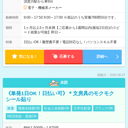
須賀川駅から車9分
電子・機械系メーカー
9:00～17:50 9:00～17:00 ※表記のうち実働7時間50分です。
勤務時間
1ヶ月以上3ヶ月未満【ご応募から1週間以内(最短2日目)のスピ
期間
ード就業が可能】即日～
日払いOK
/
履歴書不要
/
電話対応なし
/
パソコンスキル不要
特徴
気になる！
応募する
詳細へ
掲載日：2026.08.07
未読
《単発1日OK！日払い可》＊文房具のモクモク
シール貼り
派遣
職種未経験OK
社会人未経験OK
大学生歓迎
ブランクOK
WEB登録・面接OK
時給1,500円～1,875円
給与