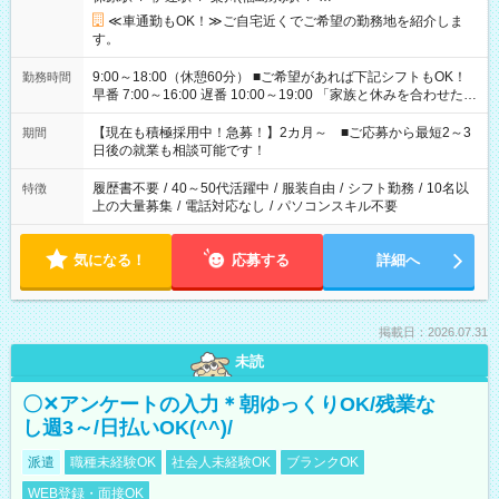
≪車通勤もOK！≫ご自宅近くでご希望の勤務地を紹介しま
す。
9:00～18:00（休憩60分） ■ご希望があれば下記シフトもOK！
勤務時間
早番 7:00～16:00 遅番 10:00～19:00 「家族と休みを合わせた
い」 「余裕を持って夕飯の準備がしたい」 「できれば残業はし
たくない」 など、ご希望を教えてくださいね。 ※Wワーク希望
【現在も積極採用中！急募！】2カ月～ ■ご応募から最短2～3
期間
の方へ 今ご覧のお仕事で希望する勤務時間と、もう1つのお仕事
日後の就業も相談可能です！
の勤務時間。 合計で週40時間を超える場合は応募できません。
履歴書不要
/
40～50代活躍中
/
服装自由
/
シフト勤務
/
10名以
特徴
上の大量募集
/
電話対応なし
/
パソコンスキル不要
気になる！
応募する
詳細へ
掲載日：2026.07.31
未読
〇✕アンケートの入力＊朝ゆっくりOK/残業な
し週3～/日払いOK(^^)/
派遣
職種未経験OK
社会人未経験OK
ブランクOK
WEB登録・面接OK