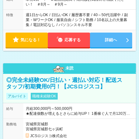
い！ ＃8月～ ＃9月～
週1日からOK
/
日払いOK
/
履歴書不要
/
40～50代活躍中
/
副
特徴
業・WワークOK
/
服装自由
/
シフト勤務
/
10名以上の大量募
集
/
電話対応なし
/
パソコンスキル不要
気になる！
応募する
詳細へ
未読
◎完全未経験OK/日払い・週払い対応！配送ス
タッフ/初期費用0円！【JCSロジスコ】
アルバイト
職種未経験OK
月給300,000円～500,000円
給与
★配達個数が増えるとさらに給与UP！ 1番稼ぐ人で月120万ほ
ど！ ・主要都市エリア 月収55万円／週5日稼働 月収65万~112
万円／週6日稼働 ・地方郊外エリア 月収40万円／週5日稼働 月
宮城県宮城郡
勤務地
収40万円~50万円／週6日稼働 ＜モデルイメージ＞ ■月収50万
宮城県宮城郡七ヶ浜町
円 (27歳男性/江東区在住)※元建築関係 1日150個配達×25日勤務
JCSロジスコ株式会社
(日休み) ■月収80万円(43歳男性/墨田区在住)※元営業 1日200個