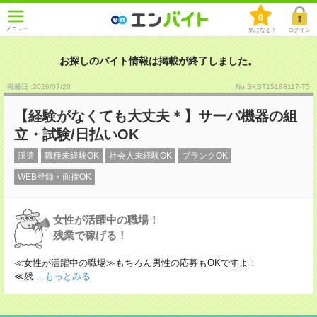
0
メニュー
気になる！
ログイン
お探しのバイト情報は掲載が終了しました。
掲載日 :2026
/
07
/
20
No.SKST15188117-T5
【経験がなくても大丈夫＊】サーバ機器の組
立・試験/日払いOK
派遣
職種未経験OK
社会人未経験OK
ブランクOK
WEB登録・面接OK
女性が活躍中の職場！
残業で稼げる！
≪女性が活躍中の職場≫もちろん男性の応募もOKですよ！
≪残
...もっとみる