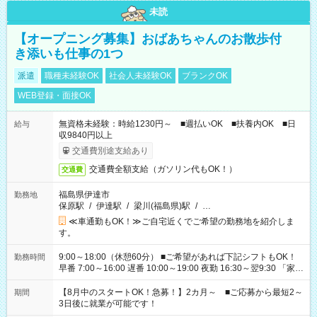
未読
【オープニング募集】おばあちゃんのお散歩付
き添いも仕事の1つ
派遣
職種未経験OK
社会人未経験OK
ブランクOK
WEB登録・面接OK
無資格未経験：時給1230円～ ■週払いOK ■扶養内OK ■日
給与
収9840円以上
交通費別途支給あり
交通費全額支給（ガソリン代もOK！）
交通費
福島県伊達市
勤務地
保原駅
/
伊達駅
/
梁川(福島県)駅
/
…
≪車通勤もOK！≫ご自宅近くでご希望の勤務地を紹介しま
す。
9:00～18:00（休憩60分） ■ご希望があれば下記シフトもOK！
勤務時間
早番 7:00～16:00 遅番 10:00～19:00 夜勤 16:30～翌9:30 「家族
と休みを合わせたい」 「余裕を持って夕飯の準備がしたい」
「できれば残業はしたくない」 など、ご希望を教えてください
【8月中のスタートOK！急募！】2カ月～ ■ご応募から最短2～
期間
ね。 ※Wワーク希望の方へ 今ご覧のお仕事で希望する勤務時間
3日後に就業が可能です！
と、もう1つのお仕事の勤務時間。 合計で週40時間を超える場