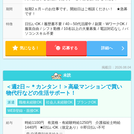
家庭の都合でお休みが必要な場合も遠慮なくご相談ください。
※週最低15時間以上の勤務が必要です
短期2ヵ月～のお仕事です。開始日はご相談ください！ ★急募
期間
です！
日払いOK
/
履歴書不要
/
40～50代活躍中
/
副業・WワークOK
/
特徴
服装自由
/
シフト勤務
/
10名以上の大量募集
/
電話対応なし
/
パ
ソコンスキル不要
気になる！
応募する
詳細へ
掲載日：2026.08.04
未読
＜週2日～＊カンタン！＞高級マンションで買い
物代行などの生活サポート！
派遣
職種未経験OK
社会人未経験OK
ブランクOK
WEB登録・面接OK
時給1100円 有資格・有経験時給1250円 介護福祉士時給
給与
1440円 ■日払いOK（規定あり）※即日払い不可