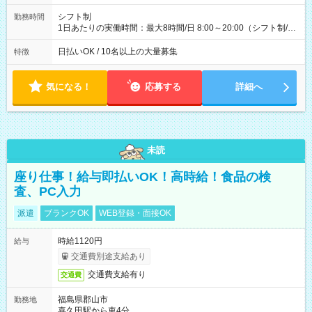
配達×25日勤務(月休み) 【試用期間】試用期間なし
シフト制
勤務時間
1日あたりの実働時間：最大8時間/日 8:00～20:00（シフト制/実
働8時間） ※週5日勤務（場所次第では週4も有り） ※配達状況
によって時間外での勤務可能性有り ※案件により多少の前後あ
日払いOK / 10名以上の大量募集
特徴
り ※配達が完了次第、帰社OKです
気になる！
応募する
詳細へ
未読
座り仕事！給与即払いOK！高時給！食品の検
査、PC入力
派遣
ブランクOK
WEB登録・面接OK
時給1120円
給与
交通費別途支給あり
交通費支給有り
交通費
福島県郡山市
勤務地
喜久田駅から車4分