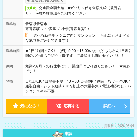
交通費別途支給あり
交通費全額支給 ■ガソリン代も全額支給（規定あ
交通費
り） ■無料駐車場もご相談ください
青森県青森市
勤務地
東青森駅
/
中沢駅
/
小柳(青森県)駅
/
…
＜選べる勤務地＞シニア向けマンション ※他にもさまざま
な施設をご紹介できます！
★1日4時間～OK！ （例）9:00～18:00のあいだ もちろん1日8時
勤務時間
間のお仕事もご紹介可能です！ご希望をお聞かせください！★
家庭の都合でお休みが必要な場合も遠慮なくご相談ください。
※週最低15時間以上の勤務が必要です
短期2ヵ月～のお仕事です。開始日はご相談ください！ ★急募
期間
です！
日払いOK
/
履歴書不要
/
40～50代活躍中
/
副業・WワークOK
/
特徴
服装自由
/
シフト勤務
/
10名以上の大量募集
/
電話対応なし
/
パ
ソコンスキル不要
気になる！
応募する
詳細へ
掲載日：2026.08.04
未読