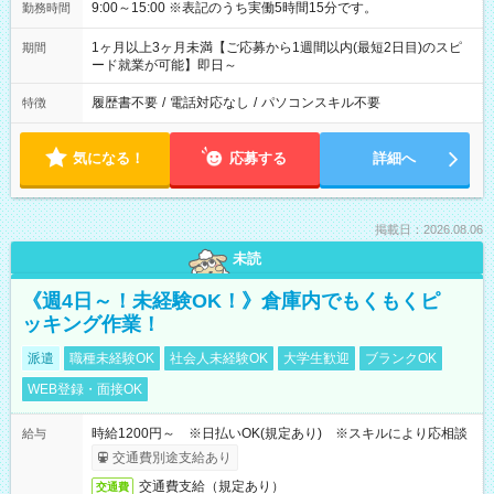
9:00～15:00 ※表記のうち実働5時間15分です。
勤務時間
1ヶ月以上3ヶ月未満【ご応募から1週間以内(最短2日目)のスピ
期間
ード就業が可能】即日～
履歴書不要
/
電話対応なし
/
パソコンスキル不要
特徴
気になる！
応募する
詳細へ
掲載日：2026.08.06
未読
《週4日～！未経験OK！》倉庫内でもくもくピ
ッキング作業！
派遣
職種未経験OK
社会人未経験OK
大学生歓迎
ブランクOK
WEB登録・面接OK
時給1200円～ ※日払いOK(規定あり) ※スキルにより応相談
給与
交通費別途支給あり
交通費支給（規定あり）
交通費