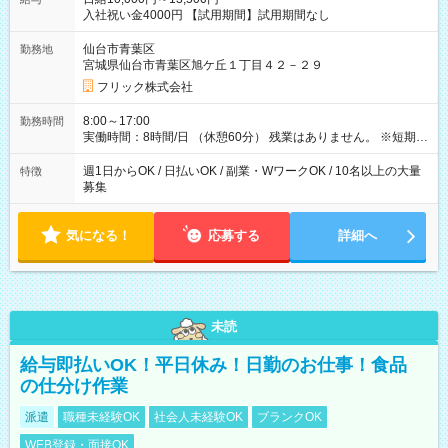
入社祝い金4000円 【試用期間】試用期間なし
仙台市青葉区
勤務地
宮城県仙台市青葉区旭ケ丘１丁目４２－２９
フリック株式会社
8:00～17:00
勤務時間
実働時間：8時間/日 （休憩60分） 残業はありません。 ※短期の
募集は行っておりません。予めご了承くださいませ。
週1日からOK / 日払いOK / 副業・WワークOK / 10名以上の大量
特徴
募集
気になる！
応募する
詳細へ
未読
給与即払いOK！平日休み！日勤のお仕事！食品
の仕分け作業
派遣
職種未経験OK
社会人未経験OK
ブランクOK
WEB登録・面接OK