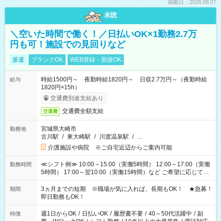
掲載日：2026.08.07
未読
＼空いた時間で働く！／日払いOK×1勤務2.7万
円も可！施設での見回りなど
派遣
ブランクOK
WEB登録・面接OK
時給1500円～ 夜勤時給1820円～ 日収2.7万円～（夜勤時給
給与
1820円×15h）
交通費別途支給あり
交通費全額支給
交通費
宮城県大崎市
勤務地
古川駅
/
東大崎駅
/
川渡温泉駅
/
…
介護施設や病院 ※ご自宅近辺からご案内可能
≪シフト例≫ 10:00～15:00（実働5時間） 12:00～17:00（実働
勤務時間
5時間） 17:00～翌10:00（実働15時間）など ご希望に応じて、
働く時間は調整できます！ お気軽に担当へ相談ください！
3ヵ月までの短期 ※職場が気に入れば、長期もOK！ ★急募！
期間
即日勤務もOK！
週1日からOK
/
日払いOK
/
履歴書不要
/
40～50代活躍中
/
副
特徴