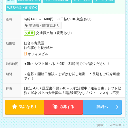
WEB登録・面接OK
時給1400～1600円 ※日払いOK(規定あり)
給与
交通費別途支給あり
交通費支給（規定あり）
交通費
仙台市青葉区
勤務地
仙台駅から徒歩3分
オフィスビル
▼5h～シフト選べる ＊9時～21時間でご相談ください！
勤務時間
＜急募＞開始日相談～まずはお試し短期 ＊長期もご紹介可能
期間
です！
日払いOK
/
履歴書不要
/
40～50代活躍中
/
服装自由
/
シフト勤
特徴
務
/
10名以上の大量募集
/
電話対応なし
/
パソコンスキル不要
気になる！
応募する
詳細へ
掲載日：2026.08.06