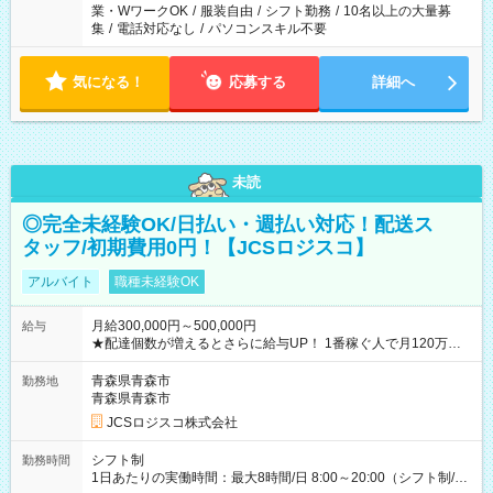
業・WワークOK
/
服装自由
/
シフト勤務
/
10名以上の大量募
集
/
電話対応なし
/
パソコンスキル不要
気になる！
応募する
詳細へ
未読
◎完全未経験OK/日払い・週払い対応！配送ス
タッフ/初期費用0円！【JCSロジスコ】
アルバイト
職種未経験OK
月給300,000円～500,000円
給与
★配達個数が増えるとさらに給与UP！ 1番稼ぐ人で月120万ほ
ど！ ・主要都市エリア 月収55万円／週5日稼働 月収65万~112
万円／週6日稼働 ・地方郊外エリア 月収40万円／週5日稼働 月
青森県青森市
勤務地
収40万円~50万円／週6日稼働 ＜モデルイメージ＞ ■月収50万
青森県青森市
円 (27歳男性/江東区在住)※元建築関係 1日150個配達×25日勤務
JCSロジスコ株式会社
(日休み) ■月収80万円(43歳男性/墨田区在住)※元営業 1日200個
配達×25日勤務(月休み) 【試用期間】試用期間なし
シフト制
勤務時間
1日あたりの実働時間：最大8時間/日 8:00～20:00（シフト制/実