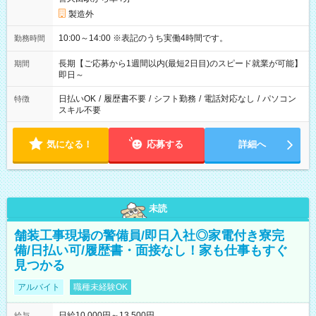
製造外
10:00～14:00 ※表記のうち実働4時間です。
勤務時間
長期【ご応募から1週間以内(最短2日目)のスピード就業が可能】
期間
即日～
日払いOK
/
履歴書不要
/
シフト勤務
/
電話対応なし
/
パソコン
特徴
スキル不要
気になる！
応募する
詳細へ
未読
舗装工事現場の警備員/即日入社◎家電付き寮完
備/日払い可/履歴書・面接なし！家も仕事もすぐ
見つかる
アルバイト
職種未経験OK
日給10,000円～13,500円
給与