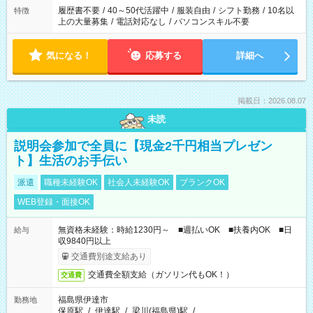
合は応募できません。
履歴書不要
/
40～50代活躍中
/
服装自由
/
シフト勤務
/
10名以
特徴
上の大量募集
/
電話対応なし
/
パソコンスキル不要
気になる！
応募する
詳細へ
掲載日：2026.08.07
未読
説明会参加で全員に【現金2千円相当プレゼン
ト】生活のお手伝い
派遣
職種未経験OK
社会人未経験OK
ブランクOK
WEB登録・面接OK
無資格未経験：時給1230円～ ■週払いOK ■扶養内OK ■日
給与
収9840円以上
交通費別途支給あり
交通費全額支給（ガソリン代もOK！）
交通費
福島県伊達市
勤務地
保原駅
/
伊達駅
/
梁川(福島県)駅
/
…