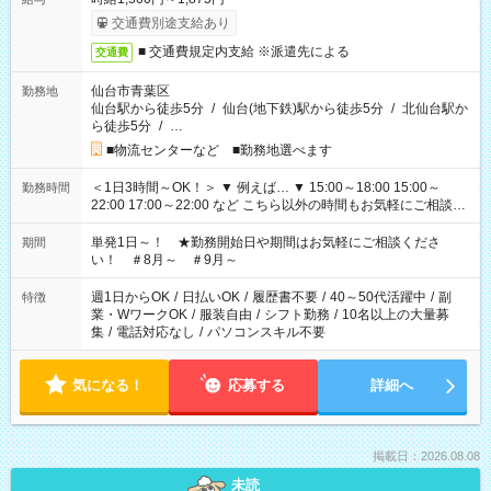
交通費別途支給あり
■ 交通費規定内支給 ※派遣先による
交通費
仙台市青葉区
勤務地
仙台駅から徒歩5分
/
仙台(地下鉄)駅から徒歩5分
/
北仙台駅か
ら徒歩5分
/
…
■物流センターなど ■勤務地選べます
＜1日3時間～OK！＞ ▼ 例えば… ▼ 15:00～18:00 15:00～
勤務時間
22:00 17:00～22:00 など こちら以外の時間もお気軽にご相談く
ださい！
単発1日～！ ★勤務開始日や期間はお気軽にご相談くださ
期間
い！ ＃8月～ ＃9月～
週1日からOK
/
日払いOK
/
履歴書不要
/
40～50代活躍中
/
副
特徴
業・WワークOK
/
服装自由
/
シフト勤務
/
10名以上の大量募
集
/
電話対応なし
/
パソコンスキル不要
気になる！
応募する
詳細へ
掲載日：2026.08.08
未読