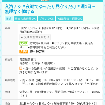
入浴ナシ＊夜勤でゆったり見守りだけ＊週1日～
無理なく働ける
派遣
社会人未経験OK
ブランクOK
WEB登録・面接OK
日収2.1万円～（日勤時給1250円） ■月収例17.2万円～（夜勤
給与
月8回勤務の場合）
交通費別途支給あり
交通費全額支給 ■ガソリン代も全額支給（規定あ
交通費
り） ■無料駐車場もご相談ください
15～20万円
月収例
青森県青森市
勤務地
青森駅
/
野内駅
/
後潟駅
/
…
＜選べる勤務地＞介護施設や病院 ※ご自宅の近くなど、お
好きな場所を選べます！
＜例＞ 夜勤（例） 16：00～翌9：00 16：30～翌9：30 17：00
勤務時間
～翌10：00 ※勤務時間は施設によって異なります 「土日祝は休
みたい」 「しっかり稼ぎたい」 「もう少し遅い時間から始めた
い」など ご希望にあったお仕事をご案内いたします。 ※未経験
短期2ヵ月～のお仕事です。開始日はご相談ください！ ★急募
期間
の方の場合は1～2ヶ月間は日中での仕事を経験いただき、 お
です！
仕事に慣れてからの夜勤になります。 ★家庭の都合でお休みが
必要な場合も遠慮なくご相談ください。
週1日からOK
/
日払いOK
/
履歴書不要
/
40～50代活躍中
/
副
特徴