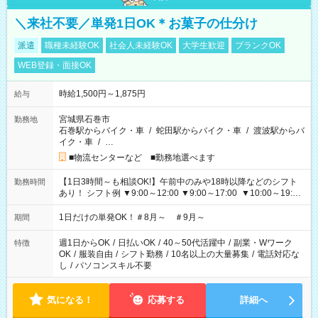
＼来社不要／単発1日OK＊お菓子の仕分け
派遣
職種未経験OK
社会人未経験OK
大学生歓迎
ブランクOK
WEB登録・面接OK
時給1,500円～1,875円
給与
宮城県石巻市
勤務地
石巻駅からバイク・車
/
蛇田駅からバイク・車
/
渡波駅からバ
イク・車
/
…
■物流センターなど ■勤務地選べます
【1日3時間～も相談OK!】午前中のみや18時以降などのシフト
勤務時間
あり！ シフト例 ▼9:00～12:00 ▼9:00～17:00 ▼10:00～19:00
▼18:00～21:00
1日だけの単発OK！＃8月～ ＃9月～
期間
週1日からOK
/
日払いOK
/
40～50代活躍中
/
副業・Wワーク
特徴
OK
/
服装自由
/
シフト勤務
/
10名以上の大量募集
/
電話対応な
し
/
パソコンスキル不要
気になる！
応募する
詳細へ