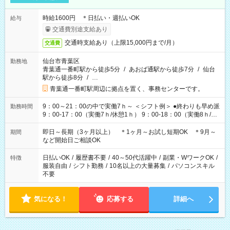
時給1600円 ＊日払い・週払いOK
給与
交通費別途支給あり
交通時支給あり（上限15,000円まで/月）
交通費
仙台市青葉区
勤務地
青葉通一番町駅から徒歩5分
/
あおば通駅から徒歩7分
/
仙台
駅から徒歩8分
/
…
青葉通一番町駅周辺に拠点を置く、事務センターです。
9：00～21：00の中で実働7ｈ～ ＜シフト例＞ ●終わりも早め派
勤務時間
9：00-17：00（実働7ｈ/休憩1ｈ） 9：00-18：00（実働8ｈ/休
憩1ｈ） 10：00-19：00（実働8ｈ/休憩1ｈ） ●朝ゆっくり派
11：00-20：00（実働8ｈ/休憩1ｈ） 12：00-20：00（実働7ｈ/
即日～長期（3ヶ月以上） ＊1ヶ月～お試し短期OK ＊9月～
期間
休憩1ｈ） 12：00-21：00（実働8ｈ/休憩1ｈ） 13：00-22：
など開始日ご相談OK
00（実働8ｈ/休憩1ｈ） ＊時間帯固定OK
日払いOK
/
履歴書不要
/
40～50代活躍中
/
副業・WワークOK
/
特徴
服装自由
/
シフト勤務
/
10名以上の大量募集
/
パソコンスキル
不要
気になる！
応募する
詳細へ