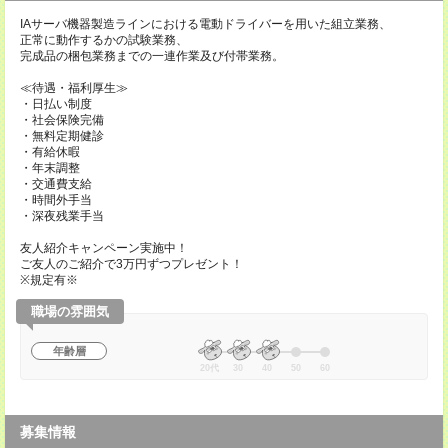
IAサーバ機器製造ラインにおける電動ドライバーを用いた組立業務、
正常に動作するかの試験業務、
完成品の梱包業務までの一連作業及び付帯業務。
≪待遇・福利厚生≫
・日払い制度
・社会保険完備
・無料定期健診
・有給休暇
・年末調整
・交通費支給
・時間外手当
・深夜残業手当
友人紹介キャンペーン実施中！
ご友人のご紹介で3万円ずつプレゼント！
※規定有※
職場の雰囲気
年齢層
20代
30
40
50
60
募集情報