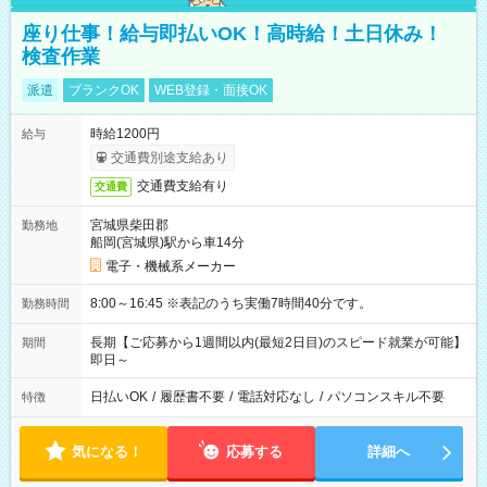
座り仕事！給与即払いOK！高時給！土日休み！
検査作業
派遣
ブランクOK
WEB登録・面接OK
時給1200円
給与
交通費別途支給あり
交通費支給有り
交通費
宮城県柴田郡
勤務地
船岡(宮城県)駅から車14分
電子・機械系メーカー
8:00～16:45 ※表記のうち実働7時間40分です。
勤務時間
長期【ご応募から1週間以内(最短2日目)のスピード就業が可能】
期間
即日～
日払いOK
/
履歴書不要
/
電話対応なし
/
パソコンスキル不要
特徴
気になる！
応募する
詳細へ