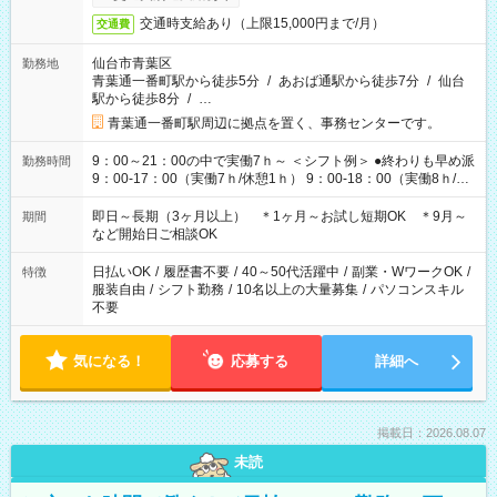
交通時支給あり（上限15,000円まで/月）
交通費
仙台市青葉区
勤務地
青葉通一番町駅から徒歩5分
/
あおば通駅から徒歩7分
/
仙台
駅から徒歩8分
/
…
青葉通一番町駅周辺に拠点を置く、事務センターです。
9：00～21：00の中で実働7ｈ～ ＜シフト例＞ ●終わりも早め派
勤務時間
9：00-17：00（実働7ｈ/休憩1ｈ） 9：00-18：00（実働8ｈ/休
憩1ｈ） 10：00-19：00（実働8ｈ/休憩1ｈ） ●朝ゆっくり派
11：00-20：00（実働8ｈ/休憩1ｈ） 12：00-20：00（実働7ｈ/
即日～長期（3ヶ月以上） ＊1ヶ月～お試し短期OK ＊9月～
期間
休憩1ｈ） 12：00-21：00（実働8ｈ/休憩1ｈ） 13：00-22：
など開始日ご相談OK
00（実働8ｈ/休憩1ｈ） ＊時間帯固定OK
日払いOK
/
履歴書不要
/
40～50代活躍中
/
副業・WワークOK
/
特徴
服装自由
/
シフト勤務
/
10名以上の大量募集
/
パソコンスキル
不要
気になる！
応募する
詳細へ
掲載日：2026.08.07
未読