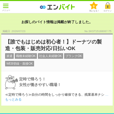
0
メニュー
気になる！
ログイン
お探しのバイト情報は掲載が終了しました。
掲載日 :2026
/
07
/
23
No.SKST15188067-T5
【誰でもはじめは初心者！】ドーナツの製
造・包装・販売対応/日払いOK
派遣
職種未経験OK
社会人未経験OK
ブランクOK
WEB登録・面接OK
定時で帰ろう！
女性が働きやすい職場！
≪定時で帰ろう≫自分の時間をしっかり確保できる、残業基本ナシ
...
もっとみる