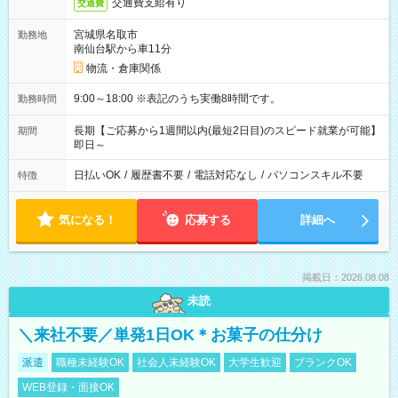
交通費支給有り
交通費
宮城県名取市
勤務地
南仙台駅から車11分
物流・倉庫関係
9:00～18:00 ※表記のうち実働8時間です。
勤務時間
長期【ご応募から1週間以内(最短2日目)のスピード就業が可能】
期間
即日～
日払いOK
/
履歴書不要
/
電話対応なし
/
パソコンスキル不要
特徴
気になる！
応募する
詳細へ
掲載日：2026.08.08
未読
＼来社不要／単発1日OK＊お菓子の仕分け
派遣
職種未経験OK
社会人未経験OK
大学生歓迎
ブランクOK
WEB登録・面接OK