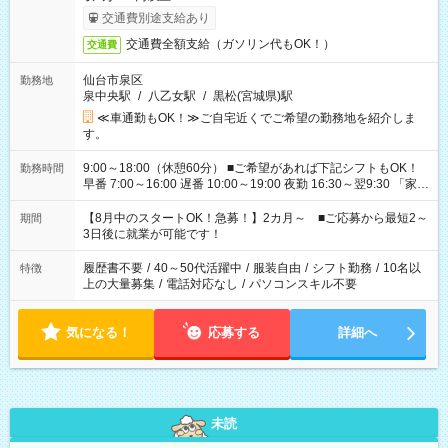
交通費別途支給あり
交通費全額支給（ガソリン代もOK！）
交通費
仙台市泉区
勤務地
泉中央駅
/
八乙女駅
/
黒松(宮城県)駅
≪車通勤もOK！≫ご自宅近くでご希望の勤務地を紹介しま
す。
9:00～18:00（休憩60分） ■ご希望があれば下記シフトもOK！
勤務時間
早番 7:00～16:00 遅番 10:00～19:00 夜勤 16:30～翌9:30 「家族
と休みを合わせたい」 「余裕を持って夕飯の準備がしたい」
「できれば残業はしたくない」 など、ご希望を教えてください
【8月中のスタートOK！急募！】2カ月～ ■ご応募から最短2～
期間
ね。 ※Wワーク希望の方へ 今ご覧のお仕事で希望する勤務時間
3日後に就業が可能です！
と、もう1つのお仕事の勤務時間。 合計で週40時間を超える場
合は応募できません。
履歴書不要
/
40～50代活躍中
/
服装自由
/
シフト勤務
/
10名以
特徴
上の大量募集
/
電話対応なし
/
パソコンスキル不要
気になる！
応募する
詳細へ
未読