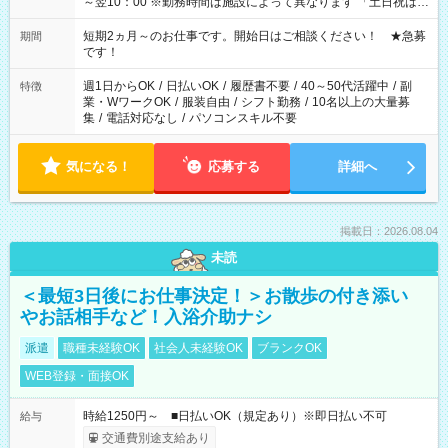
～翌10：00 ※勤務時間は施設によって異なります 「土日祝は休
みたい」 「しっかり稼ぎたい」 「もう少し遅い時間から始めた
い」など ご希望にあったお仕事をご案内いたします。 ※未経験
短期2ヵ月～のお仕事です。開始日はご相談ください！ ★急募
期間
の方の場合は1～2ヶ月間は日中での仕事を経験いただき、 お
です！
仕事に慣れてからの夜勤になります。 ★家庭の都合でお休みが
必要な場合も遠慮なくご相談ください。
週1日からOK
/
日払いOK
/
履歴書不要
/
40～50代活躍中
/
副
特徴
業・WワークOK
/
服装自由
/
シフト勤務
/
10名以上の大量募
集
/
電話対応なし
/
パソコンスキル不要
気になる！
応募する
詳細へ
掲載日：2026.08.04
未読
＜最短3日後にお仕事決定！＞お散歩の付き添い
やお話相手など！入浴介助ナシ
派遣
職種未経験OK
社会人未経験OK
ブランクOK
WEB登録・面接OK
時給1250円～ ■日払いOK（規定あり）※即日払い不可
給与
交通費別途支給あり