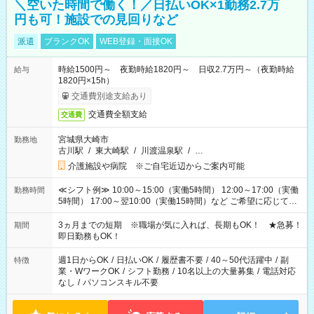
＼空いた時間で働く！／日払いOK×1勤務2.7万
円も可！施設での見回りなど
派遣
ブランクOK
WEB登録・面接OK
時給1500円～ 夜勤時給1820円～ 日収2.7万円～（夜勤時給
給与
1820円×15h）
交通費別途支給あり
交通費全額支給
交通費
宮城県大崎市
勤務地
古川駅
/
東大崎駅
/
川渡温泉駅
/
…
介護施設や病院 ※ご自宅近辺からご案内可能
≪シフト例≫ 10:00～15:00（実働5時間） 12:00～17:00（実働
勤務時間
5時間） 17:00～翌10:00（実働15時間）など ご希望に応じて、
働く時間は調整できます！ お気軽に担当へ相談ください！
3ヵ月までの短期 ※職場が気に入れば、長期もOK！ ★急募！
期間
即日勤務もOK！
週1日からOK
/
日払いOK
/
履歴書不要
/
40～50代活躍中
/
副
特徴
業・WワークOK
/
シフト勤務
/
10名以上の大量募集
/
電話対応
なし
/
パソコンスキル不要