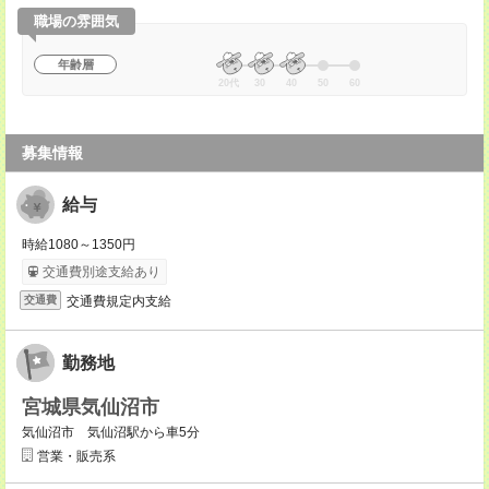
職場の雰囲気
年齢層
20代
30
40
50
60
募集情報
給与
時給1080～1350円
交通費別途支給あり
交通費規定内支給
交通費
勤務地
宮城県気仙沼市
気仙沼市 気仙沼駅から車5分
営業・販売系