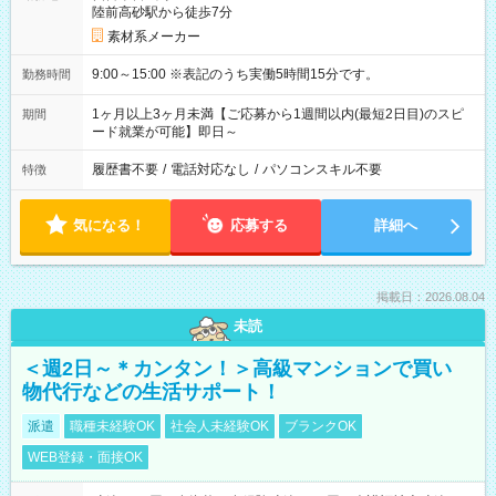
陸前高砂駅から徒歩7分
素材系メーカー
9:00～15:00 ※表記のうち実働5時間15分です。
勤務時間
1ヶ月以上3ヶ月未満【ご応募から1週間以内(最短2日目)のスピ
期間
ード就業が可能】即日～
履歴書不要
/
電話対応なし
/
パソコンスキル不要
特徴
気になる！
応募する
詳細へ
掲載日：2026.08.04
未読
＜週2日～＊カンタン！＞高級マンションで買い
物代行などの生活サポート！
派遣
職種未経験OK
社会人未経験OK
ブランクOK
WEB登録・面接OK