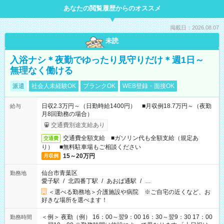
あなたの閲覧履歴からのオススメ
掲載日：2026.08.07
未読
入浴ナシ＊夜勤でゆったり見守りだけ＊週1日～
無理なく働ける
派遣
社会人未経験OK
ブランクOK
WEB登録・面接OK
日収2.3万円～（日勤時給1400円） ■月収例18.7万円～（夜勤
給与
月8回勤務の場合）
交通費別途支給あり
交通費全額支給 ■ガソリン代も全額支給（規定あ
交通費
り） ■無料駐車場もご相談ください
15～20万円
月収例
仙台市青葉区
勤務地
愛子駅
/
北四番丁駅
/
あおば通駅
/
…
＜選べる勤務地＞介護施設や病院 ※ご自宅の近くなど、お
好きな場所を選べます！
＜例＞ 夜勤（例） 16：00～翌9：00 16：30～翌9：30 17：00
勤務時間