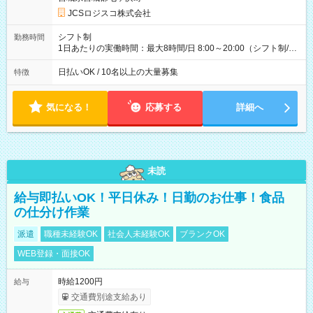
円 (27歳男性/江東区在住)※元建築関係 1日150個配達×25日勤務
JCSロジスコ株式会社
(日休み) ■月収80万円(43歳男性/墨田区在住)※元営業 1日200個
配達×25日勤務(月休み) 【試用期間】試用期間なし
シフト制
勤務時間
1日あたりの実働時間：最大8時間/日 8:00～20:00（シフト制/実
働8時間） ※週5日勤務（場所次第では週4も有り） ※配達状況
によって時間外での勤務可能性有り ※案件により多少の前後あ
日払いOK / 10名以上の大量募集
特徴
り ※配達が完了次第、帰社OKです
気になる！
応募する
詳細へ
未読
給与即払いOK！平日休み！日勤のお仕事！食品
の仕分け作業
派遣
職種未経験OK
社会人未経験OK
ブランクOK
WEB登録・面接OK
時給1200円
給与
交通費別途支給あり