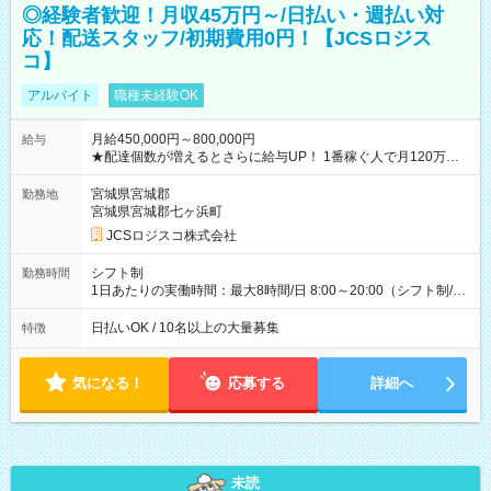
◎経験者歓迎！月収45万円～/日払い・週払い対
応！配送スタッフ/初期費用0円！【JCSロジス
コ】
アルバイト
職種未経験OK
月給450,000円～800,000円
給与
★配達個数が増えるとさらに給与UP！ 1番稼ぐ人で月120万ほ
ど！ ・主要都市エリア 月収55万円／週5日稼働 月収65万~112
万円／週6日稼働 ・地方郊外エリア 月収40万円／週5日稼働 月
宮城県宮城郡
勤務地
収40万円~50万円／週6日稼働 ＜モデルイメージ＞ ■月収50万
宮城県宮城郡七ヶ浜町
円 (27歳男性/江東区在住)※元建築関係 1日150個配達×25日勤務
JCSロジスコ株式会社
(日休み) ■月収80万円(43歳男性/墨田区在住)※元営業 1日200個
配達×25日勤務(月休み) 【試用期間】試用期間なし
シフト制
勤務時間
1日あたりの実働時間：最大8時間/日 8:00～20:00（シフト制/実
働8時間） ※週5日勤務（場所次第では週4も有り） ※配達状況
によって時間外での勤務可能性有り ※案件により多少の前後あ
日払いOK / 10名以上の大量募集
特徴
り ※配達が完了次第、帰社OKです
気になる！
応募する
詳細へ
未読