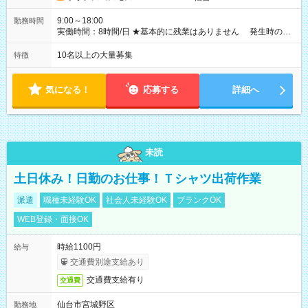
9:00～18:00
勤務時間
実働時間：8時間/日 ★基本的に残業はありません 発生時の残
業代は1分単位で支給いたします
10名以上の大量募集
特徴
気になる！
応募する
詳細へ
未読
土日休み！日勤のお仕事！Ｔシャツ出荷作業
派遣
職種未経験OK
社会人未経験OK
ブランクOK
WEB登録・面接OK
時給1100円
給与
交通費別途支給あり
交通費支給有り
交通費
仙台市宮城野区
勤務地