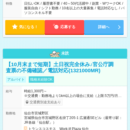
日払いOK
/
履歴書不要
/
40～50代活躍中
/
副業・WワークOK
/
特徴
服装自由
/
シフト勤務
/
10名以上の大量募集
/
電話対応なし
/
パ
ソコンスキル不要
気になる！
応募する
詳細へ
未読
【10月末まで短期】土日祝完全休み♪官公庁調
査票の不備確認／電話対応(1321000MR)
アルバイト
職種未経験OK
時給1,300円～
給与
※交通費：勤務地より1km以上の場合に支給（上限:5万円/月・
2,500円/日） ※残業代：残業発生時は1分単位で支給 ※研修中の
交通費別途支給あり
給与変動なし ＜ 収入例 ＞ ■週5日勤務の場合… 月収22万8,800
円以上可能 ※交通費別途支給 （時給1,300円×8時間×22日） ■週
仙台市宮城野区
勤務地
4日勤務の場合… 月収16万6,400円以上可能 ※交通費別途支給
宮城県仙台市宮城野区名掛丁205-1 広瀬通SEビル（最寄り駅：
（時給1,300円×8時間×16日） 【試用期間】試用期間なし
JR各線「仙台駅」）
トランスコスモス Work it! Plaza 仙台