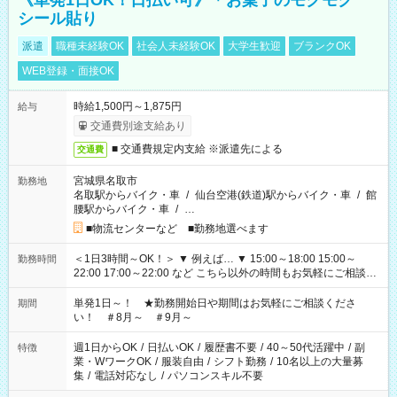
《単発1日OK！日払い可》＊お菓子のモクモク
シール貼り
派遣
職種未経験OK
社会人未経験OK
大学生歓迎
ブランクOK
WEB登録・面接OK
時給1,500円～1,875円
給与
交通費別途支給あり
■ 交通費規定内支給 ※派遣先による
交通費
宮城県名取市
勤務地
名取駅からバイク・車
/
仙台空港(鉄道)駅からバイク・車
/
館
腰駅からバイク・車
/
…
■物流センターなど ■勤務地選べます
＜1日3時間～OK！＞ ▼ 例えば… ▼ 15:00～18:00 15:00～
勤務時間
22:00 17:00～22:00 など こちら以外の時間もお気軽にご相談く
ださい！
単発1日～！ ★勤務開始日や期間はお気軽にご相談くださ
期間
い！ ＃8月～ ＃9月～
週1日からOK
/
日払いOK
/
履歴書不要
/
40～50代活躍中
/
副
特徴
業・WワークOK
/
服装自由
/
シフト勤務
/
10名以上の大量募
集
/
電話対応なし
/
パソコンスキル不要