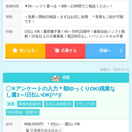
▼5h～シフト選べる ＊9時～21時間でご相談ください！
勤務時間
＜急募＞開始日相談～まずはお試し短期 ＊長期もご紹介可能
期間
です！
日払いOK
/
履歴書不要
/
40～50代活躍中
/
服装自由
/
シフト勤
特徴
務
/
10名以上の大量募集
/
電話対応なし
/
パソコンスキル不要
気になる！
応募する
詳細へ
掲載日：2026.07.31
未読
〇✕アンケートの入力＊朝ゆっくりOK/残業な
し週3～/日払いOK(^^)/
派遣
職種未経験OK
社会人未経験OK
ブランクOK
WEB登録・面接OK
時給1600円 ＊日払い・週払いOK
給与
交通費別途支給あり