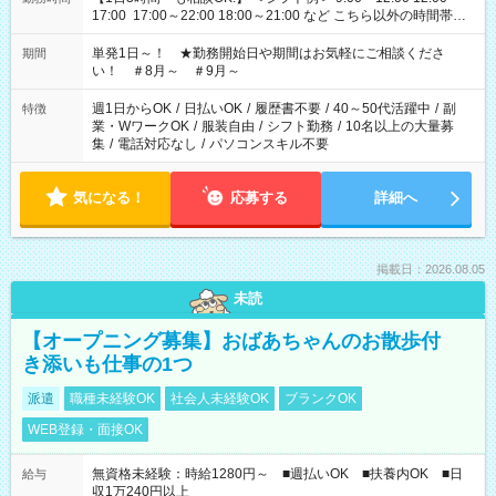
17:00 17:00～22:00 18:00～21:00 など こちら以外の時間帯も
お気軽にご相談ください！
単発1日～！ ★勤務開始日や期間はお気軽にご相談くださ
期間
い！ ＃8月～ ＃9月～
週1日からOK
/
日払いOK
/
履歴書不要
/
40～50代活躍中
/
副
特徴
業・WワークOK
/
服装自由
/
シフト勤務
/
10名以上の大量募
集
/
電話対応なし
/
パソコンスキル不要
気になる！
応募する
詳細へ
掲載日：2026.08.05
未読
【オープニング募集】おばあちゃんのお散歩付
き添いも仕事の1つ
派遣
職種未経験OK
社会人未経験OK
ブランクOK
WEB登録・面接OK
無資格未経験：時給1280円～ ■週払いOK ■扶養内OK ■日
給与
収1万240円以上