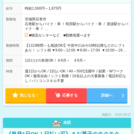
時給1,500円～1,875円
給与
宮城県石巻市
勤務地
石巻駅からバイク・車
/
蛇田駅からバイク・車
/
渡波駅からバ
イク・車
/
…
■物流センターなど ■勤務地選べます
【1日3時間～も相談OK!】午前中のみや18時以降などのシフト
勤務時間
あり！ シフト例 ▼9:00～12:00 ▼9:00～17:00 ▼10:00～19:00
▼18:00～21:00
1日だけの単発OK！＃8月～ ＃9月～
期間
週1日からOK
/
日払いOK
/
40～50代活躍中
/
副業・Wワーク
特徴
OK
/
服装自由
/
シフト勤務
/
10名以上の大量募集
/
電話対応な
し
/
パソコンスキル不要
気になる！
応募する
詳細へ
掲載日：2026.08.07
未読