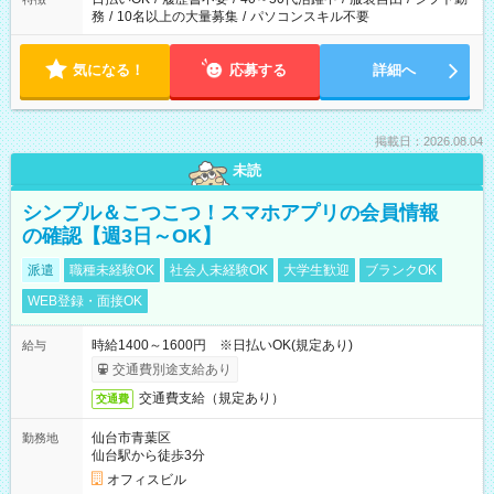
務
/
10名以上の大量募集
/
パソコンスキル不要
気になる！
応募する
詳細へ
掲載日：2026.08.04
未読
シンプル＆こつこつ！スマホアプリの会員情報
の確認【週3日～OK】
派遣
職種未経験OK
社会人未経験OK
大学生歓迎
ブランクOK
WEB登録・面接OK
時給1400～1600円 ※日払いOK(規定あり)
給与
交通費別途支給あり
交通費支給（規定あり）
交通費
仙台市青葉区
勤務地
仙台駅から徒歩3分
オフィスビル