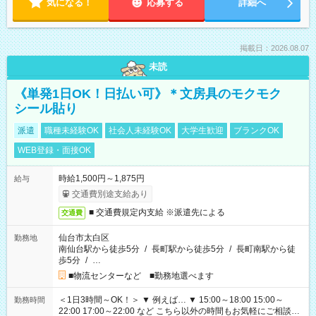
気になる！
応募する
詳細へ
掲載日：2026.08.07
未読
《単発1日OK！日払い可》＊文房具のモクモク
シール貼り
派遣
職種未経験OK
社会人未経験OK
大学生歓迎
ブランクOK
WEB登録・面接OK
時給1,500円～1,875円
給与
交通費別途支給あり
■ 交通費規定内支給 ※派遣先による
交通費
仙台市太白区
勤務地
南仙台駅から徒歩5分
/
長町駅から徒歩5分
/
長町南駅から徒
歩5分
/
…
■物流センターなど ■勤務地選べます
＜1日3時間～OK！＞ ▼ 例えば… ▼ 15:00～18:00 15:00～
勤務時間
22:00 17:00～22:00 など こちら以外の時間もお気軽にご相談く