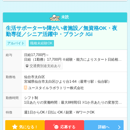
未読
生活サポーター✨障がい者施設／無資格OK・夜
勤専従／シニア活躍中・ブランク /Gi
アルバイト
職種未経験OK
日給17,700円～
給与
日給（1勤務）17,700円 ※経験・能力によりスタート日給相談
可・昇給可 【試用期間】試用期間あり 試用期間の長さ：3ヶ月
交通費別途支給あり
雇用形態、給与は本採用時と同じです。
仙台市太白区
勤務地
宮城県仙台市太白区ひより台1-64（最寄り駅：仙台駅）
ユースタイルラボラトリー株式会社
シフト制
勤務時間
1日あたりの実働時間：最大8時間/日 ※1か月あたりの変形労働
制（週平均40時間以内） 夜勤：17:00-翌09:00（休憩2時間）
週1日からOK / 日払いOK / 副業・WワークOK
特徴
気になる！
応募する
詳細へ