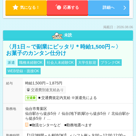
気になる！
応募する
詳細へ
掲載日：2026.08.06
未読
〈月1日～で副業にピッタリ＊時給1,500円～〉
お菓子のカンタン仕分け
派遣
職種未経験OK
社会人未経験OK
大学生歓迎
ブランクOK
WEB登録・面接OK
時給1,500円～1,875円
給与
交通費別途支給あり
■ 交通費規定内支給 ※派遣先による
交通費
仙台市青葉区
勤務地
仙台駅から徒歩5分
/
仙台(地下鉄)駅から徒歩5分
/
北仙台駅か
ら徒歩5分
/
…
■物流センターなど ■勤務地選べます
【1日3時間～も相談OK!】 ＜シフト例＞ 9:00～12:00 12:00～
勤務時間