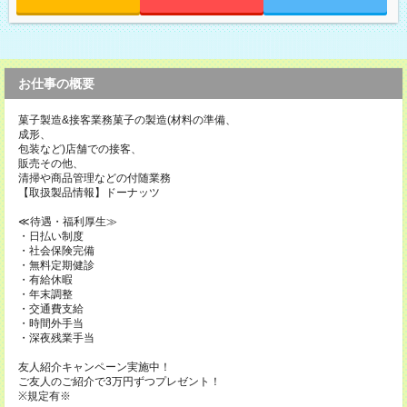
お仕事の概要
菓子製造&接客業務菓子の製造(材料の準備、
成形、
包装など)店舗での接客、
販売その他、
清掃や商品管理などの付随業務
【取扱製品情報】ドーナッツ
≪待遇・福利厚生≫
・日払い制度
・社会保険完備
・無料定期健診
・有給休暇
・年末調整
・交通費支給
・時間外手当
・深夜残業手当
友人紹介キャンペーン実施中！
ご友人のご紹介で3万円ずつプレゼント！
※規定有※