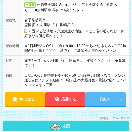
交通費全額支給 ■ガソリン代も全額支給（規定あ
交通費
り） ■無料駐車場もご相談ください
岩手県盛岡市
勤務地
盛岡駅
/
厨川駅
/
仙北町駅
/
…
＜選べる勤務地＞介護施設や病院 ※ご自宅の近くなど、お
好きな場所を選べます！
★1日4時間～OK！ （例）9:00～18:00のあいだ もちろん1日8時
勤務時間
間のお仕事もご紹介可能です！ご希望をお聞かせください！★
家庭の都合でお休みが必要な場合も遠慮なくご相談ください。
※週最低15時間以上の勤務が必要です
短期2ヵ月～のお仕事です。開始日はご相談ください！ ★急募
期間
です！
日払いOK
/
履歴書不要
/
40～50代活躍中
/
副業・WワークOK
/
特徴
服装自由
/
シフト勤務
/
10名以上の大量募集
/
電話対応なし
/
パ
ソコンスキル不要
気になる！
応募する
詳細へ
掲載日：2026.08.08
未読