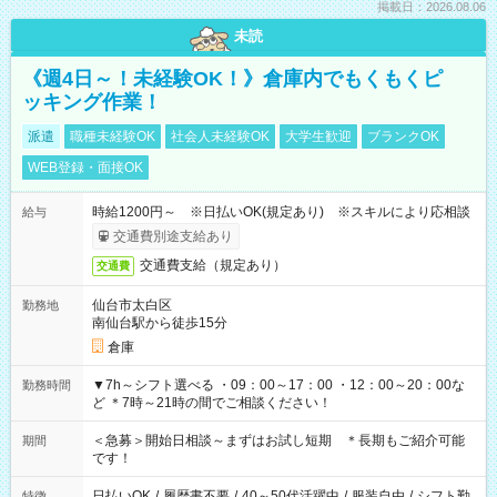
掲載日：2026.08.06
未読
《週4日～！未経験OK！》倉庫内でもくもくピ
ッキング作業！
派遣
職種未経験OK
社会人未経験OK
大学生歓迎
ブランクOK
WEB登録・面接OK
時給1200円～ ※日払いOK(規定あり) ※スキルにより応相談
給与
交通費別途支給あり
交通費支給（規定あり）
交通費
仙台市太白区
勤務地
南仙台駅から徒歩15分
倉庫
▼7h～シフト選べる ・09：00～17：00 ・12：00～20：00な
勤務時間
ど ＊7時～21時の間でご相談ください！
＜急募＞開始日相談～まずはお試し短期 ＊長期もご紹介可能
期間
です！
日払いOK
/
履歴書不要
/
40～50代活躍中
/
服装自由
/
シフト勤
特徴