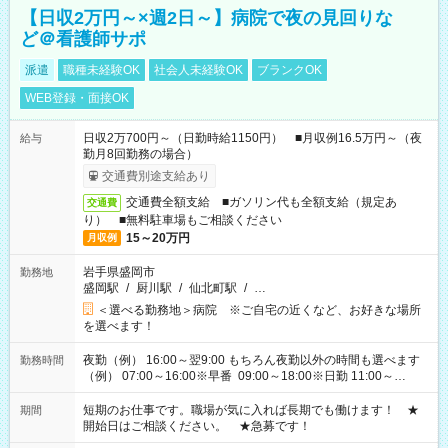
【日収2万円～×週2日～】病院で夜の見回りな
ど＠看護師サポ
派遣
職種未経験OK
社会人未経験OK
ブランクOK
WEB登録・面接OK
日収2万700円～（日勤時給1150円） ■月収例16.5万円～（夜
給与
勤月8回勤務の場合）
交通費別途支給あり
交通費全額支給 ■ガソリン代も全額支給（規定あ
交通費
り） ■無料駐車場もご相談ください
15～20万円
月収例
岩手県盛岡市
勤務地
盛岡駅
/
厨川駅
/
仙北町駅
/
…
＜選べる勤務地＞病院 ※ご自宅の近くなど、お好きな場所
を選べます！
夜勤（例） 16:00～翌9:00 もちろん夜勤以外の時間も選べます
勤務時間
（例） 07:00～16:00※早番 09:00～18:00※日勤 11:00～
20:00※遅番 ※時間は、固定・選べる施設もあるので、ご希望が
あれば調整できます！ ※シフト制。勤務地により実働時間が異
短期のお仕事です。職場が気に入れば長期でも働けます！ ★
期間
なります。★家庭の都合でお休みが必要な場合も遠慮なくご相
開始日はご相談ください。 ★急募です！
談ください。