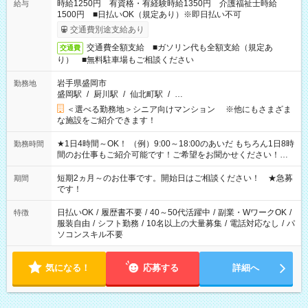
時給1250円 有資格・有経験時給1350円 介護福祉士時給
給与
1500円 ■日払いOK（規定あり）※即日払い不可
交通費別途支給あり
交通費全額支給 ■ガソリン代も全額支給（規定あ
交通費
り） ■無料駐車場もご相談ください
岩手県盛岡市
勤務地
盛岡駅
/
厨川駅
/
仙北町駅
/
…
＜選べる勤務地＞シニア向けマンション ※他にもさまざま
な施設をご紹介できます！
★1日4時間～OK！ （例）9:00～18:00のあいだ もちろん1日8時
勤務時間
間のお仕事もご紹介可能です！ご希望をお聞かせください！★
家庭の都合でお休みが必要な場合も遠慮なくご相談ください。
※週最低15時間以上の勤務が必要です
短期2ヵ月～のお仕事です。開始日はご相談ください！ ★急募
期間
です！
日払いOK
/
履歴書不要
/
40～50代活躍中
/
副業・WワークOK
/
特徴
服装自由
/
シフト勤務
/
10名以上の大量募集
/
電話対応なし
/
パ
ソコンスキル不要
気になる！
応募する
詳細へ