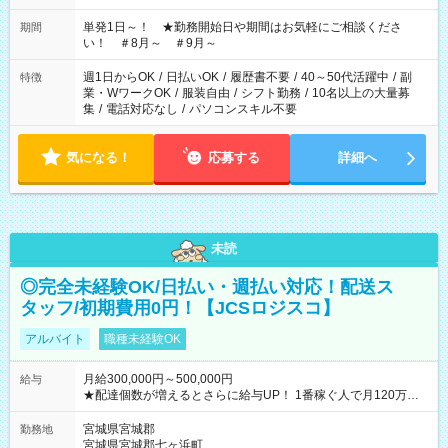
ださい！
単発1日～！ ★勤務開始日や期間はお気軽にご相談くださ
期間
い！ ＃8月～ ＃9月～
週1日からOK
/
日払いOK
/
履歴書不要
/
40～50代活躍中
/
副
特徴
業・WワークOK
/
服装自由
/
シフト勤務
/
10名以上の大量募
集
/
電話対応なし
/
パソコンスキル不要
気になる！
応募する
詳細へ
未読
◎完全未経験OK/日払い・週払い対応！配送ス
タッフ/初期費用0円！【JCSロジスコ】
アルバイト
職種未経験OK
月給300,000円～500,000円
給与
★配達個数が増えるとさらに給与UP！ 1番稼ぐ人で月120万ほ
ど！ ・主要都市エリア 月収55万円／週5日稼働 月収65万~112
万円／週6日稼働 ・地方郊外エリア 月収40万円／週5日稼働 月
宮城県宮城郡
勤務地
収40万円~50万円／週6日稼働 ＜モデルイメージ＞ ■月収50万
宮城県宮城郡七ヶ浜町