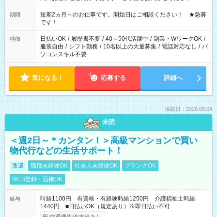
家庭の都合でお休みが必要な場合も遠慮なくご相談ください。
※週最低15時間以上の勤務が必要です
短期2ヵ月～のお仕事です。開始日はご相談ください！ ★急募
期間
です！
日払いOK
/
履歴書不要
/
40～50代活躍中
/
副業・WワークOK
/
特徴
服装自由
/
シフト勤務
/
10名以上の大量募集
/
電話対応なし
/
パ
ソコンスキル不要
気になる！
応募する
詳細へ
掲載日：2026.08.04
未読
＜週2日～＊カンタン！＞高級マンションで買い
物代行などの生活サポート！
派遣
職種未経験OK
社会人未経験OK
ブランクOK
WEB登録・面接OK
時給1100円 有資格・有経験時給1250円 介護福祉士時給
給与
1440円 ■日払いOK（規定あり）※即日払い不可