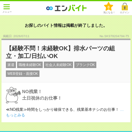
0
メニュー
気になる！
ログイン
お探しのバイト情報は掲載が終了しました。
掲載日 :2026
/
07
/
11
No.SKST8204794-T5
【経験不問！未経験OK】排水パーツの組
立・加工/日払いOK
派遣
職種未経験OK
社会人未経験OK
ブランクOK
WEB登録・面接OK
NO残業！
土日祝休のお仕事！
≪NO残業≫時間をしっかり確保できる、残業基本ナシのお仕事！
...
もっとみる