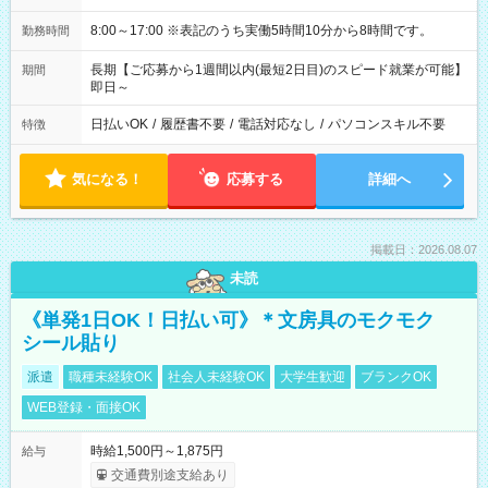
8:00～17:00 ※表記のうち実働5時間10分から8時間です。
勤務時間
長期【ご応募から1週間以内(最短2日目)のスピード就業が可能】
期間
即日～
日払いOK
/
履歴書不要
/
電話対応なし
/
パソコンスキル不要
特徴
気になる！
応募する
詳細へ
掲載日：2026.08.07
未読
《単発1日OK！日払い可》＊文房具のモクモク
シール貼り
派遣
職種未経験OK
社会人未経験OK
大学生歓迎
ブランクOK
WEB登録・面接OK
時給1,500円～1,875円
給与
交通費別途支給あり