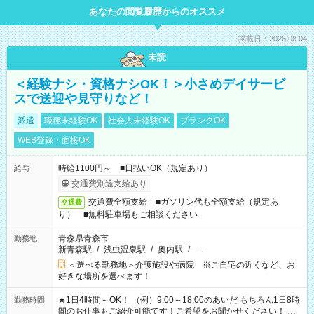
あなたの閲覧履歴からのオススメ
掲載日：2026.08.04
未読
＜経験ナシ・資格ナシOK！＞小さめデイサービ
スで送迎や見守りなど！
派遣
職種未経験OK
社会人未経験OK
ブランクOK
WEB登録・面接OK
時給1100円～ ■日払いOK（規定あり）
給与
交通費別途支給あり
交通費全額支給 ■ガソリン代も全額支給（規定あ
交通費
り） ■無料駐車場もご相談ください
青森県青森市
勤務地
新青森駅
/
浅虫温泉駅
/
奥内駅
/
…
＜選べる勤務地＞介護施設や病院 ※ご自宅の近くなど、お
好きな場所を選べます！
★1日4時間～OK！ （例）9:00～18:00のあいだ もちろん1日8時
勤務時間
間のお仕事もご紹介可能です！ご希望をお聞かせください！ ★