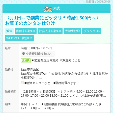
掲載日：2026.08.06
未読
〈月1日～で副業にピッタリ＊時給1,500円～〉
お菓子のカンタン仕分け
派遣
職種未経験OK
社会人未経験OK
大学生歓迎
ブランクOK
WEB登録・面接OK
時給1,500円～1,875円
給与
交通費別途支給あり
■ 交通費規定内支給 ※派遣先による
交通費
仙台市青葉区
勤務地
仙台駅から徒歩5分
/
仙台(地下鉄)駅から徒歩5分
/
北仙台駅か
ら徒歩5分
/
…
■物流センターなど ■勤務地選べます
【1日3時間～も相談OK!】 ＜シフト例＞ 9:00～12:00 12:00～
勤務時間
17:00 17:00～22:00 18:00～21:00 など こちら以外の時間帯も
お気軽にご相談ください！
単発1日～！ ★勤務開始日や期間はお気軽にご相談くださ
期間
い！ ＃8月～ ＃9月～