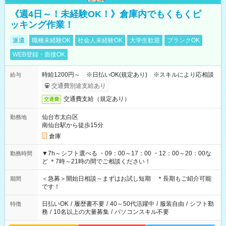
《週4日～！未経験OK！》倉庫内でもくもくピ
ッキング作業！
派遣
職種未経験OK
社会人未経験OK
大学生歓迎
ブランクOK
WEB登録・面接OK
時給1200円～ ※日払いOK(規定あり) ※スキルにより応相談
給与
交通費別途支給あり
交通費支給（規定あり）
交通費
仙台市太白区
勤務地
南仙台駅から徒歩15分
倉庫
▼7h～シフト選べる ・09：00～17：00 ・12：00～20：00な
勤務時間
ど ＊7時～21時の間でご相談ください！
＜急募＞開始日相談～まずはお試し短期 ＊長期もご紹介可能
期間
です！
日払いOK
/
履歴書不要
/
40～50代活躍中
/
服装自由
/
シフト勤
特徴
務
/
10名以上の大量募集
/
パソコンスキル不要