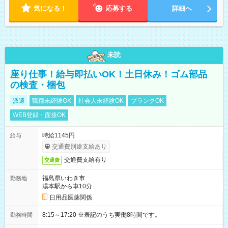
気になる！
応募する
詳細へ
未読
座り仕事！給与即払いOK！土日休み！ゴム部品
の検査・梱包
派遣
職種未経験OK
社会人未経験OK
ブランクOK
WEB登録・面接OK
時給1145円
給与
交通費別途支給あり
交通費支給有り
交通費
福島県いわき市
勤務地
湯本駅から車10分
日用品医薬関係
8:15～17:20 ※表記のうち実働8時間です。
勤務時間