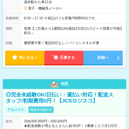
湯本駅から車11分
電子・機械系メーカー
8:20～17:10 ※表記のうち実働7時間45分です。
勤務時間
長期【ご応募から1週間以内(最短2日目)のスピード就業が可能】
期間
即日～
履歴書不要
/
電話対応なし
/
パソコンスキル不要
特徴
気になる！
応募する
詳細へ
未読
◎完全未経験OK/日払い・週払い対応！配送ス
タッフ/初期費用0円！【JCSロジスコ】
アルバイト
職種未経験OK
月給300,000円～500,000円
給与
★配達個数が増えるとさらに給与UP！ 1番稼ぐ人で月120万ほ