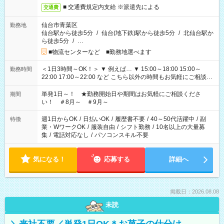
■ 交通費規定内支給 ※派遣先による
交通費
仙台市青葉区
勤務地
仙台駅から徒歩5分
/
仙台(地下鉄)駅から徒歩5分
/
北仙台駅か
ら徒歩5分
/
…
■物流センターなど ■勤務地選べます
＜1日3時間～OK！＞ ▼ 例えば… ▼ 15:00～18:00 15:00～
勤務時間
22:00 17:00～22:00 など こちら以外の時間もお気軽にご相談く
ださい！
単発1日～！ ★勤務開始日や期間はお気軽にご相談くださ
期間
い！ ＃8月～ ＃9月～
週1日からOK
/
日払いOK
/
履歴書不要
/
40～50代活躍中
/
副
特徴
業・WワークOK
/
服装自由
/
シフト勤務
/
10名以上の大量募
集
/
電話対応なし
/
パソコンスキル不要
気になる！
応募する
詳細へ
掲載日：2026.08.08
未読