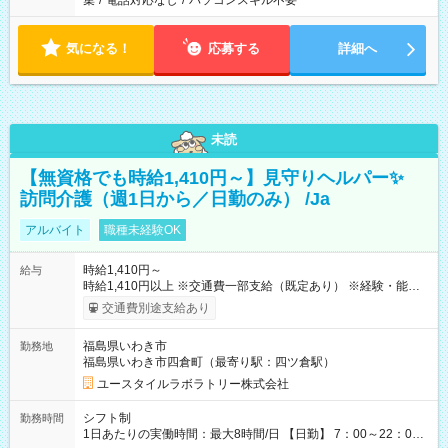
集
/
電話対応なし
/
パソコンスキル不要
気になる！
応募する
詳細へ
未読
【無資格でも時給1,410円～】見守りヘルパー✨
訪問介護（週1日から／日勤のみ） /Ja
アルバイト
職種未経験OK
時給1,410円～
給与
時給1,410円以上 ※交通費一部支給（既定あり） ※経験・能力を
考慮して決定します 【収入例】 週1回勤務の場合：1,410円×8時
交通費別途支給あり
間×4回=4万5,120円 週3回勤務の場合：1,410円×8時間×12回
=13万5,360円 週5回勤務の場合：1,410円×8時間×20回=22万
福島県いわき市
勤務地
5,600円 【試用期間】試用期間あり 試用期間の長さ：2ヶ月
福島県いわき市四倉町（最寄り駅：四ツ倉駅）
※ 雇用形態と給与に、本採用時と異なる部分があります。 雇用
形態：本採用時と同じです。 給与：時給 1,040円以上
ユースタイルラボラトリー株式会社
シフト制
勤務時間
1日あたりの実働時間：最大8時間/日 【日勤】 7：00～22：00