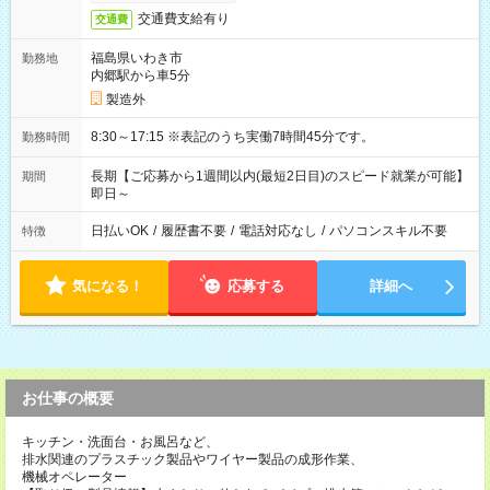
交通費支給有り
交通費
福島県いわき市
勤務地
内郷駅から車5分
製造外
8:30～17:15 ※表記のうち実働7時間45分です。
勤務時間
長期【ご応募から1週間以内(最短2日目)のスピード就業が可能】
期間
即日～
日払いOK
/
履歴書不要
/
電話対応なし
/
パソコンスキル不要
特徴
気になる！
応募する
詳細へ
お仕事の概要
キッチン・洗面台・お風呂など、
排水関連のプラスチック製品やワイヤー製品の成形作業、
機械オペレーター