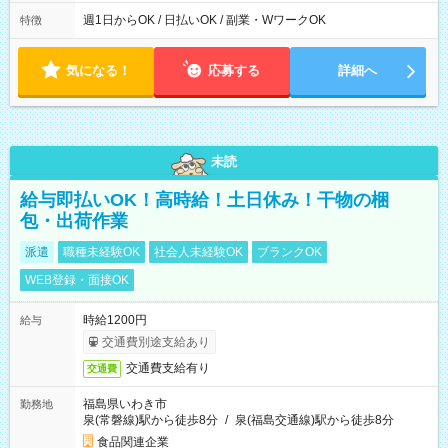
の間で8時間勤務（休憩時間は法定通り） ※週1日～OK ／ 夜勤
なし ＊＊ 勤務時間例 ＊＊ ■8時から17時 ■9時から18時 ■10
週1日からOK / 日払いOK / 副業・WワークOK
特徴
時から19時 ■12時から21時 など ※訪問先により変動 ※曜日固
定（毎週同じ曜日勤務）
気になる！
応募する
詳細へ
未読
給与即払いOK！高時給！土日休み！干物の梱
包・出荷作業
派遣
職種未経験OK
社会人未経験OK
ブランクOK
WEB登録・面接OK
時給1200円
給与
交通費別途支給あり
交通費支給有り
交通費
福島県いわき市
勤務地
泉(常磐線)駅から徒歩8分
/
泉(福島交通線)駅から徒歩8分
食品関連企業