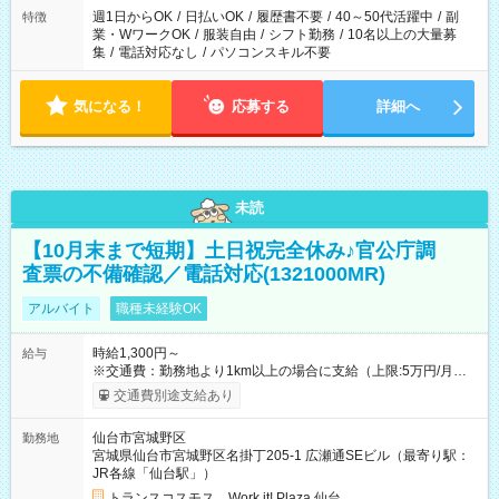
週1日からOK
/
日払いOK
/
履歴書不要
/
40～50代活躍中
/
副
特徴
業・WワークOK
/
服装自由
/
シフト勤務
/
10名以上の大量募
集
/
電話対応なし
/
パソコンスキル不要
気になる！
応募する
詳細へ
未読
【10月末まで短期】土日祝完全休み♪官公庁調
査票の不備確認／電話対応(1321000MR)
アルバイト
職種未経験OK
時給1,300円～
給与
※交通費：勤務地より1km以上の場合に支給（上限:5万円/月・
2,500円/日） ※残業代：残業発生時は1分単位で支給 ※研修中の
交通費別途支給あり
給与変動なし ＜ 収入例 ＞ ■週5日勤務の場合… 月収22万8,800
円以上可能 ※交通費別途支給 （時給1,300円×8時間×22日） ■週
仙台市宮城野区
勤務地
4日勤務の場合… 月収16万6,400円以上可能 ※交通費別途支給
宮城県仙台市宮城野区名掛丁205-1 広瀬通SEビル（最寄り駅：
（時給1,300円×8時間×16日） 【試用期間】試用期間なし
JR各線「仙台駅」）
トランスコスモス Work it! Plaza 仙台