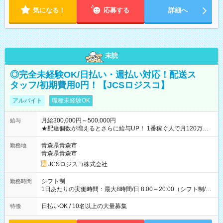
気になる！
応募する
詳細へ
未読
◎完全未経験OK/日払い・週払い対応！配送ス
タッフ/初期費用0円！【JCSロジスコ】
アルバイト
職種未経験OK
月給300,000円～500,000円
給与
★配達個数が増えるとさらに給与UP！ 1番稼ぐ人で月120万ほ
ど！ ・主要都市エリア 月収55万円／週5日稼働 月収65万~112
万円／週6日稼働 ・地方郊外エリア 月収40万円／週5日稼働 月
青森県青森市
勤務地
収40万円~50万円／週6日稼働 ＜モデルイメージ＞ ■月収50万
青森県青森市
円 (27歳男性/江東区在住)※元建築関係 1日150個配達×25日勤務
JCSロジスコ株式会社
(日休み) ■月収80万円(43歳男性/墨田区在住)※元営業 1日200個
配達×25日勤務(月休み) 【試用期間】試用期間なし
シフト制
勤務時間
1日あたりの実働時間：最大8時間/日 8:00～20:00（シフト制/実
働8時間） ※週5日勤務（場所次第では週4も有り） ※配達状況
によって時間外での勤務可能性有り ※案件により多少の前後あ
日払いOK / 10名以上の大量募集
特徴
り ※配達が完了次第、帰社OKです