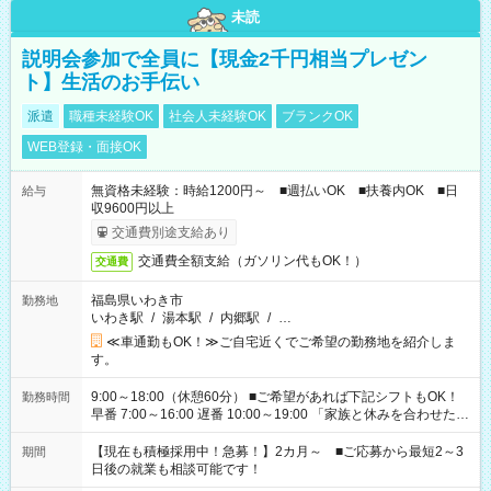
未読
説明会参加で全員に【現金2千円相当プレゼン
ト】生活のお手伝い
派遣
職種未経験OK
社会人未経験OK
ブランクOK
WEB登録・面接OK
無資格未経験：時給1200円～ ■週払いOK ■扶養内OK ■日
給与
収9600円以上
交通費別途支給あり
交通費全額支給（ガソリン代もOK！）
交通費
福島県いわき市
勤務地
いわき駅
/
湯本駅
/
内郷駅
/
…
≪車通勤もOK！≫ご自宅近くでご希望の勤務地を紹介しま
す。
9:00～18:00（休憩60分） ■ご希望があれば下記シフトもOK！
勤務時間
早番 7:00～16:00 遅番 10:00～19:00 「家族と休みを合わせた
い」 「余裕を持って夕飯の準備がしたい」 「できれば残業はし
たくない」 など、ご希望を教えてくださいね。 ※Wワーク希望
【現在も積極採用中！急募！】2カ月～ ■ご応募から最短2～3
期間
の方へ 今ご覧のお仕事で希望する勤務時間と、もう1つのお仕事
日後の就業も相談可能です！
の勤務時間。 合計で週40時間を超える場合は応募できません。