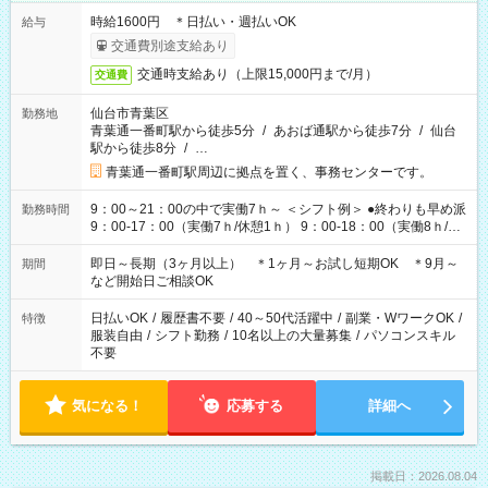
時給1600円 ＊日払い・週払いOK
給与
交通費別途支給あり
交通時支給あり（上限15,000円まで/月）
交通費
仙台市青葉区
勤務地
青葉通一番町駅から徒歩5分
/
あおば通駅から徒歩7分
/
仙台
駅から徒歩8分
/
…
青葉通一番町駅周辺に拠点を置く、事務センターです。
9：00～21：00の中で実働7ｈ～ ＜シフト例＞ ●終わりも早め派
勤務時間
9：00-17：00（実働7ｈ/休憩1ｈ） 9：00-18：00（実働8ｈ/休
憩1ｈ） 10：00-19：00（実働8ｈ/休憩1ｈ） ●朝ゆっくり派
11：00-20：00（実働8ｈ/休憩1ｈ） 12：00-20：00（実働7ｈ/
即日～長期（3ヶ月以上） ＊1ヶ月～お試し短期OK ＊9月～
期間
休憩1ｈ） 12：00-21：00（実働8ｈ/休憩1ｈ） 13：00-22：
など開始日ご相談OK
00（実働8ｈ/休憩1ｈ） ＊時間帯固定OK
日払いOK
/
履歴書不要
/
40～50代活躍中
/
副業・WワークOK
/
特徴
服装自由
/
シフト勤務
/
10名以上の大量募集
/
パソコンスキル
不要
気になる！
応募する
詳細へ
掲載日：2026.08.04