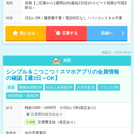
長期【ご応募から1週間以内(最短2日目)のスピード就業が可能】
期間
即日～
日払いOK
/
履歴書不要
/
電話対応なし
/
パソコンスキル不要
特徴
気になる！
応募する
詳細へ
掲載日：2026.08.04
未読
シンプル＆こつこつ！スマホアプリの会員情報
の確認【週3日～OK】
派遣
職種未経験OK
社会人未経験OK
大学生歓迎
ブランクOK
WEB登録・面接OK
時給1400～1600円 ※日払いOK(規定あり)
給与
交通費別途支給あり
交通費支給（規定あり）
交通費
仙台市青葉区
勤務地