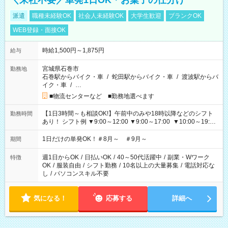
＼来社不要／単発1日OK＊お菓子の仕分け
派遣
職種未経験OK
社会人未経験OK
大学生歓迎
ブランクOK
WEB登録・面接OK
時給1,500円～1,875円
給与
宮城県石巻市
勤務地
石巻駅からバイク・車
/
蛇田駅からバイク・車
/
渡波駅からバ
イク・車
/
…
■物流センターなど ■勤務地選べます
【1日3時間～も相談OK!】午前中のみや18時以降などのシフト
勤務時間
あり！ シフト例 ▼9:00～12:00 ▼9:00～17:00 ▼10:00～19:00
▼18:00～21:00
1日だけの単発OK！＃8月～ ＃9月～
期間
週1日からOK
/
日払いOK
/
40～50代活躍中
/
副業・Wワーク
特徴
OK
/
服装自由
/
シフト勤務
/
10名以上の大量募集
/
電話対応な
し
/
パソコンスキル不要
気になる！
応募する
詳細へ