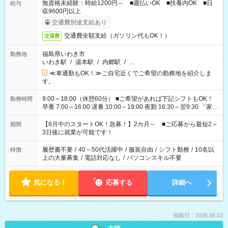
無資格未経験：時給1200円～ ■週払いOK ■扶養内OK ■日
給与
収9600円以上
交通費別途支給あり
交通費全額支給（ガソリン代もOK！）
交通費
福島県いわき市
勤務地
いわき駅
/
湯本駅
/
内郷駅
/
…
≪車通勤もOK！≫ご自宅近くでご希望の勤務地を紹介しま
す。
9:00～18:00（休憩60分） ■ご希望があれば下記シフトもOK！
勤務時間
早番 7:00～16:00 遅番 10:00～19:00 夜勤 16:30～翌9:30 「家族
と休みを合わせたい」 「余裕を持って夕飯の準備がしたい」
「できれば残業はしたくない」 など、ご希望を教えてください
【8月中のスタートOK！急募！】2カ月～ ■ご応募から最短2～
期間
ね。 ※Wワーク希望の方へ 今ご覧のお仕事で希望する勤務時間
3日後に就業が可能です！
と、もう1つのお仕事の勤務時間。 合計で週40時間を超える場
合は応募できません。
履歴書不要
/
40～50代活躍中
/
服装自由
/
シフト勤務
/
10名以
特徴
上の大量募集
/
電話対応なし
/
パソコンスキル不要
気になる！
応募する
詳細へ
掲載日：2026.08.03