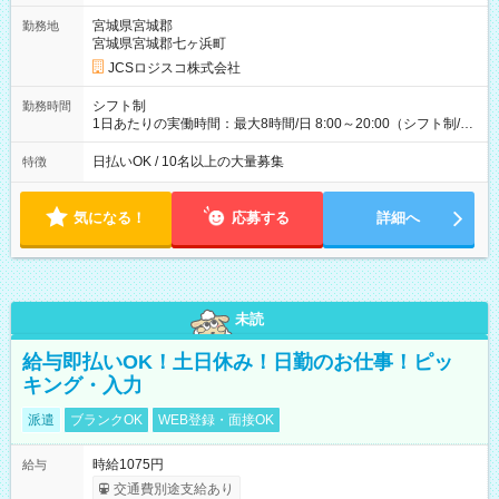
ど！ ・主要都市エリア 月収55万円／週5日稼働 月収65万~112
万円／週6日稼働 ・地方郊外エリア 月収40万円／週5日稼働 月
宮城県宮城郡
勤務地
収40万円~50万円／週6日稼働 ＜モデルイメージ＞ ■月収50万
宮城県宮城郡七ヶ浜町
円 (27歳男性/江東区在住)※元建築関係 1日150個配達×25日勤務
JCSロジスコ株式会社
(日休み) ■月収80万円(43歳男性/墨田区在住)※元営業 1日200個
配達×25日勤務(月休み) 【試用期間】試用期間なし
シフト制
勤務時間
1日あたりの実働時間：最大8時間/日 8:00～20:00（シフト制/実
働8時間） ※週5日勤務（場所次第では週4も有り） ※配達状況
によって時間外での勤務可能性有り ※案件により多少の前後あ
日払いOK / 10名以上の大量募集
特徴
り ※配達が完了次第、帰社OKです
気になる！
応募する
詳細へ
未読
給与即払いOK！土日休み！日勤のお仕事！ピッ
キング・入力
派遣
ブランクOK
WEB登録・面接OK
時給1075円
給与
交通費別途支給あり