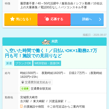
履歴書不要
/
40～50代活躍中
/
服装自由
/
シフト勤務
/
10名以
特徴
上の大量募集
/
電話対応なし
/
パソコンスキル不要
気になる！
応募する
詳細へ
掲載日：2026.08.07
未読
＼空いた時間で働く！／日払いOK×1勤務2.7万
円も可！施設での見回りなど
派遣
ブランクOK
WEB登録・面接OK
時給1500円～ 夜勤時給1820円～ 日収2.7万円～（夜勤時給
給与
1820円×15h）
交通費別途支給あり
交通費全額支給
交通費
宮城県大崎市
勤務地
古川駅
/
東大崎駅
/
川渡温泉駅
/
…
介護施設や病院 ※ご自宅近辺からご案内可能