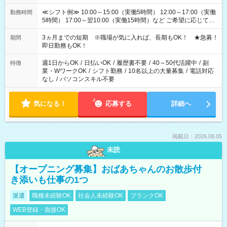
≪シフト例≫ 10:00～15:00（実働5時間） 12:00～17:00（実働
勤務時間
5時間） 17:00～翌10:00（実働15時間）など ご希望に応じて、
働く時間は調整できます！ お気軽に担当へ相談ください！
3ヵ月までの短期 ※職場が気に入れば、長期もOK！ ★急募！
期間
即日勤務もOK！
週1日からOK
/
日払いOK
/
履歴書不要
/
40～50代活躍中
/
副
特徴
業・WワークOK
/
シフト勤務
/
10名以上の大量募集
/
電話対応
なし
/
パソコンスキル不要
気になる！
応募する
詳細へ
掲載日：2026.08.05
未読
【オープニング募集】おばあちゃんのお散歩付
き添いも仕事の1つ
派遣
職種未経験OK
社会人未経験OK
ブランクOK
WEB登録・面接OK