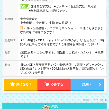
交通費別途支給あり
交通費全額支給 ■ガソリン代も全額支給（規定あ
交通費
り） ■無料駐車場もご相談ください
青森県青森市
勤務地
東青森駅
/
中沢駅
/
小柳(青森県)駅
/
…
＜選べる勤務地＞シニア向けマンション ※他にもさまざま
な施設をご紹介できます！
★1日4時間～OK！ （例）9:00～18:00のあいだ もちろん1日8時
勤務時間
間のお仕事もご紹介可能です！ご希望をお聞かせください！★
家庭の都合でお休みが必要な場合も遠慮なくご相談ください。
※週最低15時間以上の勤務が必要です
短期2ヵ月～のお仕事です。開始日はご相談ください！ ★急募
期間
です！
日払いOK
/
履歴書不要
/
40～50代活躍中
/
副業・WワークOK
/
特徴
服装自由
/
シフト勤務
/
10名以上の大量募集
/
電話対応なし
/
パ
ソコンスキル不要
気になる！
応募する
詳細へ
掲載日：2026.08.06
未読