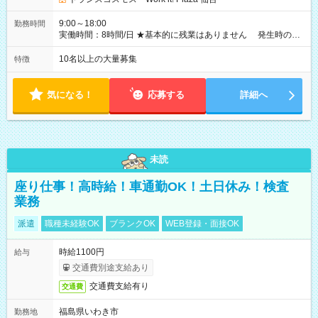
9:00～18:00
勤務時間
実働時間：8時間/日 ★基本的に残業はありません 発生時の残
業代は1分単位で支給いたします
10名以上の大量募集
特徴
気になる！
応募する
詳細へ
未読
座り仕事！高時給！車通勤OK！土日休み！検査
業務
派遣
職種未経験OK
ブランクOK
WEB登録・面接OK
時給1100円
給与
交通費別途支給あり
交通費支給有り
交通費
福島県いわき市
勤務地