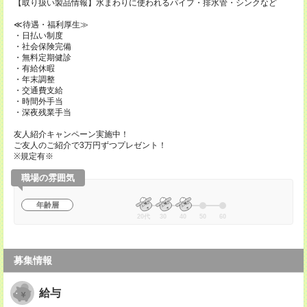
【取り扱い製品情報】水まわりに使われるパイプ・排水管・シンクなど
≪待遇・福利厚生≫
・日払い制度
・社会保険完備
・無料定期健診
・有給休暇
・年末調整
・交通費支給
・時間外手当
・深夜残業手当
友人紹介キャンペーン実施中！
ご友人のご紹介で3万円ずつプレゼント！
※規定有※
職場の雰囲気
年齢層
20代
30
40
50
60
募集情報
給与