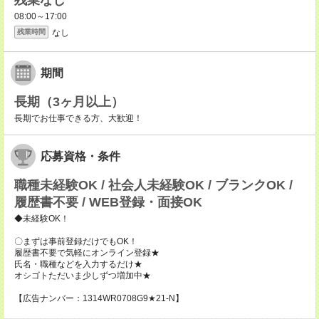
残業なし
08:00～17:00
なし
残業時間
期間
長期（3ヶ月以上）
長期でお仕事できる方、大歓迎！
応募資格・条件
職種未経験OK / 社会人未経験OK / ブランクOK /
履歴書不要 / WEB登録・面接OK
◆未経験OK！
〇まずは事前登録だけでもOK！
履歴書不要で気軽にオンライン登録★
氏名・職種などを入力するだけ★
オシゴトただいま少しずつ増加中★
【広告ナンバー：1314WR0708G9★21-N】