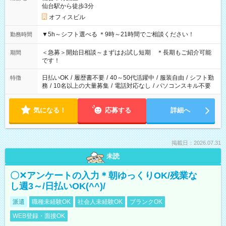
仙台駅から徒歩3分
オフィスビル
▼5h～シフト選べる ＊9時～21時間でご相談ください！
勤務時間
＜急募＞開始日相談～まずはお試し短期 ＊長期もご紹介可能
期間
です！
日払いOK
/
履歴書不要
/
40～50代活躍中
/
服装自由
/
シフト勤
特徴
務
/
10名以上の大量募集
/
電話対応なし
/
パソコンスキル不要
気になる！
応募する
詳細へ
掲載日：2026.07.31
未読
〇✕アンケートの入力＊朝ゆっくりOK/残業な
し週3～/日払いOK(^^)/
派遣
職種未経験OK
社会人未経験OK
ブランクOK
WEB登録・面接OK