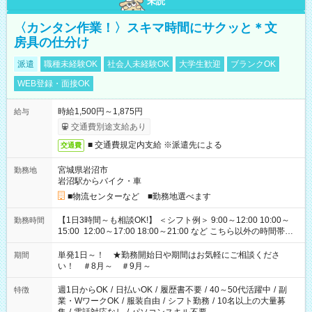
未読
〈カンタン作業！〉スキマ時間にサクッと＊文
房具の仕分け
派遣
職種未経験OK
社会人未経験OK
大学生歓迎
ブランクOK
WEB登録・面接OK
時給1,500円～1,875円
給与
交通費別途支給あり
■ 交通費規定内支給 ※派遣先による
交通費
宮城県岩沼市
勤務地
岩沼駅からバイク・車
■物流センターなど ■勤務地選べます
【1日3時間～も相談OK!】 ＜シフト例＞ 9:00～12:00 10:00～
勤務時間
15:00 12:00～17:00 18:00～21:00 など こちら以外の時間帯も
お気軽にご相談ください！
単発1日～！ ★勤務開始日や期間はお気軽にご相談くださ
期間
い！ ＃8月～ ＃9月～
週1日からOK
/
日払いOK
/
履歴書不要
/
40～50代活躍中
/
副
特徴
業・WワークOK
/
服装自由
/
シフト勤務
/
10名以上の大量募