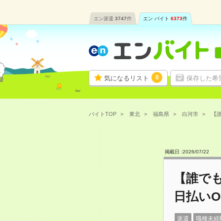
エン派遣
3747
件
エン バイト
6373
件
0
気になるリスト
保存した希
バイトTOP
東北
福島県
白河市
【誰
掲載日 :
2026
/
07
/
22
【誰で
日払いO
派遣
職種未経