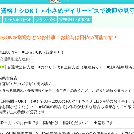
資格ナシOK！＞小さめデイサービスで送迎や見
K
社会人未経験OK
ブランクOK
WEB登録・面接OK
休みOK≫送迎などのお仕事！お給与は日払い可能です＊
給1100円～ ■日払いOK（規定あり）
交通費別途支給あり
交通費全額支給 ■ガソリン代も全額支給（規定あり） ■無料駐車場も
通費
森県青森市
青森駅
/
浅虫温泉駅
/
奥内駅
/
…
＜選べる勤務地＞介護施設や病院 ※ご自宅の近くなど、お好きな場所を選べます
1日4時間～OK！ （例）9:00～18:00のあいだ もちろん1日8時間のお仕事
をお聞かせください！ ★家庭の都合でお休みが必要な場合も遠慮なくご相談く
5時間以上の勤務が必要です
期2ヵ月～のお仕事です。開始日はご相談ください！ ★急募です！
払いOK
/
履歴書不要
/
40～50代活躍中
/
副業・WワークOK
/
服装自由
/
シフト勤務
/