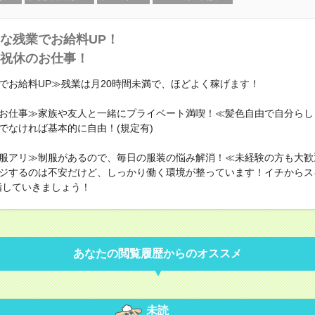
な残業でお給料UP！
祝休のお仕事！
でお給料UP≫残業は月20時間未満で、ほどよく稼げます！
お仕事≫家族や友人と一緒にプライベート満喫！≪髪色自由で自分らし
でなければ基本的に自由！(規定有)
服アリ≫制服があるので、毎日の服装の悩み解消！≪未経験の方も大歓
ジするのは不安だけど、しっかり働く環境が整っています！イチからス
指していきましょう！
あなたの閲覧履歴からのオススメ
未読