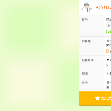
≪うれ
時
給与
交
仙
勤務地
南
▼
勤務時間
い
＜
期間
日
特徴
要
気に