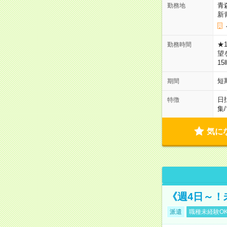
青
勤務地
新
★
勤務時間
望
1
短
期間
日
特徴
集
/
気に
《週4日～！
派遣
職種未経験O