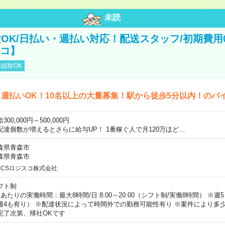
未読
OK/日払い・週払い対応！配送スタッフ/初期費用
スコ】
経験OK
週払いOK！10名以上の大量募集！駅から徒歩5分以内！のバ
300,000円～500,000円
配達個数が増えるとさらに給与UP！ 1番稼ぐ人で月120万ほど…
森県青森市
森県青森市
JCSロジスコ株式会社
フト制
日あたりの実働時間：最大8時間/日 8:00～20:00（シフト制/実働8時間） ※
週4も有り） ※配達状況によって時間外での勤務可能性有り ※案件により多少
完了次第、帰社OKです