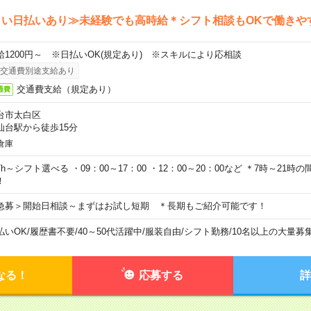
しい日払いあり≫未経験でも高時給＊シフト相談もOKで働きや
給1200円～ ※日払いOK(規定あり) ※スキルにより応相談
交通費別途支給あり
交通費支給（規定あり）
通費
台市太白区
仙台駅から徒歩15分
倉庫
7h～シフト選べる ・09：00～17：00 ・12：00～20：00など ＊7時～21
！
急募＞開始日相談～まずはお試し短期 ＊長期もご紹介可能です！
払いOK
/
履歴書不要
/
40～50代活躍中
/
服装自由
/
シフト勤務
/
10名以上の大量募
なる！
応募する
詳