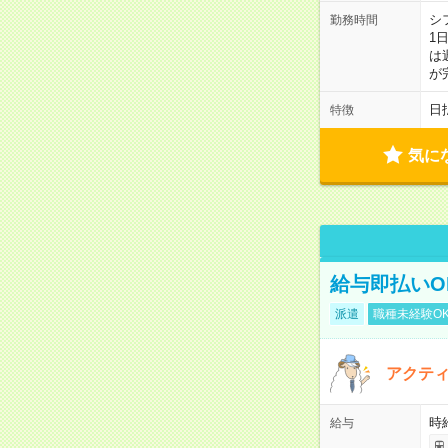
シ
勤務時間
1
は
が
日
特徴
気に
給与即払いO
派遣
職種未経験O
アクテ
時給
給与