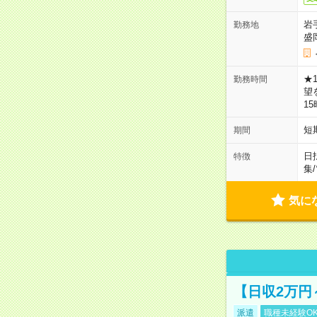
岩
勤務地
盛
★
勤務時間
望
1
短
期間
日
特徴
集
/
気に
【日収2万円
派遣
職種未経験O