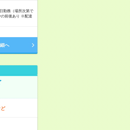
週5日勤務（場所次第で
の前後あり ※配達
細へ
ど
など