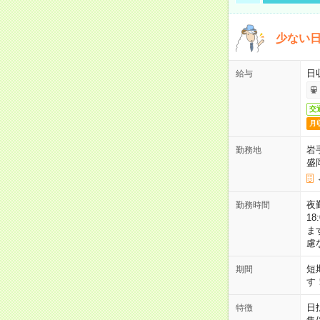
少ない
日
給与
交
月
岩
勤務地
盛
夜勤
勤務時間
1
ま
慮
短
期間
す
日
特徴