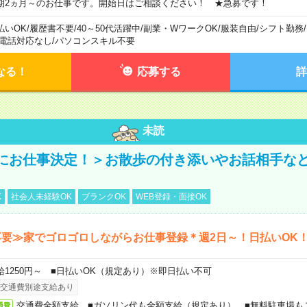
期2ヵ月～のお仕事です。開始日はご相談ください！ ★急募です！
払いOK
/
履歴書不要
/
40～50代活躍中
/
副業・WワークOK
/
服装自由
/
シフト勤務
/
電話対応なし
/
パソコンスキル不要
なる！
応募する
詳
未読
にお仕事決定！＞お散歩の付き添いやお話相手な
K
社会人未経験OK
ブランクOK
WEB登録・面接OK
要≫家でゴロゴロしながらお仕事登録＊週2日～！日払いOK
給1250円～ ■日払いOK（規定あり）※即日払い不可
交通費別途支給あり
交通費全額支給 ■ガソリン代も全額支給（規定あり） ■無料駐車場も
通費