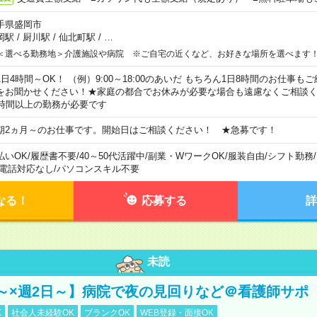
手県盛岡市
岡駅
/
厨川駅
/
仙北町駅
/
…
＜選べる勤務地＞介護施設や病院 ※ご自宅の近くなど、お好きな場所を選べます
1日4時間～OK！ （例）9:00～18:00のあいだ もちろん1日8時間のお仕事
をお聞かせください！★家庭の都合でお休みが必要な場合も遠慮なくご相談く
5時間以上の勤務が必要です
期2ヵ月～のお仕事です。開始日はご相談ください！ ★急募です！
払いOK
/
履歴書不要
/
40～50代活躍中
/
副業・WワークOK
/
服装自由
/
シフト勤務
/
電話対応なし
/
パソコンスキル不要
なる！
応募する
詳
未読
～×週2日～】病院で夜の見回りなど＠看護師サポ
K
社会人未経験OK
ブランクOK
WEB登録・面接OK