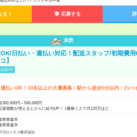
電話対応なし
/
パソコンスキル不要
なる！
応募する
詳
未読
OK/日払い・週払い対応！配送スタッフ/初期費用
スコ】
経験OK
週払いOK！10名以上の大量募集！駅から徒歩5分以内！のバ
300,000円～500,000円
配達個数が増えるとさらに給与UP！ 1番稼ぐ人で月120万ほど…
森県青森市
森県青森市
JCSロジスコ株式会社