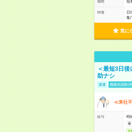
短
期間
日
特徴
集
/
気に
＜最短3日後
助ナシ
派遣
職種未経験O
≪来社不
時
給与
交