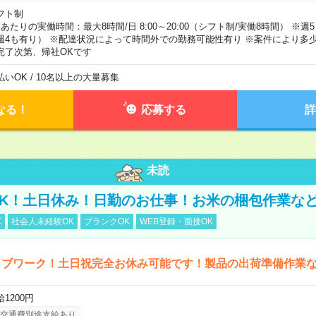
フト制
日あたりの実働時間：最大8時間/日 8:00～20:00（シフト制/実働8時間） ※
週4も有り） ※配達状況によって時間外での勤務可能性有り ※案件により多少
完了次第、帰社OKです
払いOK / 10名以上の大量募集
なる！
応募する
詳
未読
K！土日休み！日勤のお仕事！お米の梱包作業な
K
社会人未経験OK
ブランクOK
WEB登録・面接OK
ィブワーク！土日祝完全お休み可能です！製品の出荷準備作業
1200円
交通費別途支給あり