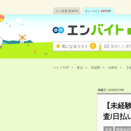
エン派遣
3747
件
エン バイト
6373
件
0
気になるリスト
保存した希
バイトTOP
東北
宮城県
大崎市
【未
掲載日 :
2026
/
07
/
08
【未経
査/日払
派遣
職種未経