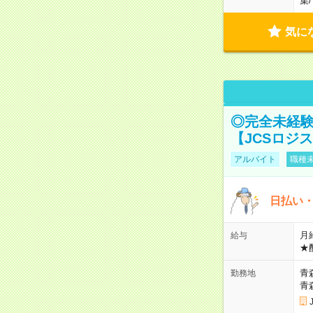
集
/
気に
◎完全未経験
【JCSロジ
アルバイト
職種未
日払い・
月給
給与
★
青
勤務地
青