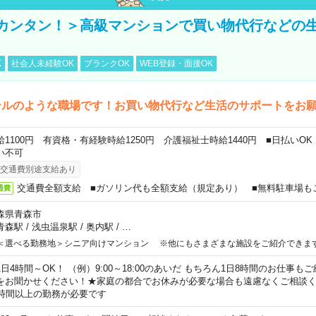
カンタン！＞高級マンションで買い物代行などの
K
社会人未経験OK
ブランクOK
WEB登録・面接OK
テルのような職場です！お買い物代行など生活のサポートをお
給1100円 有資格・有経験時給1250円 介護福祉士時給1440円 ■日払いO
い不可
交通費別途支給あり
交通費全額支給 ■ガソリン代も全額支給（規定あり） ■無料駐車場も
通費
森県青森市
青森駅
/
浅虫温泉駅
/
奥内駅
/
…
＜選べる勤務地＞シニア向けマンション ※他にもさまざまな施設をご紹介できま
1日4時間～OK！ （例）9:00～18:00のあいだ もちろん1日8時間のお仕事
をお聞かせください！★家庭の都合でお休みが必要な場合も遠慮なくご相談く
5時間以上の勤務が必要です