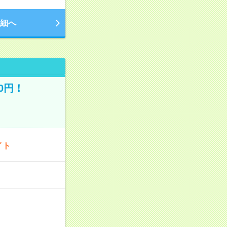
細へ
0円！
イト