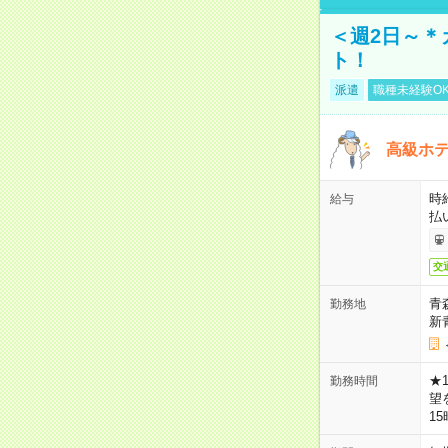
＜週2日～＊
ト！
派遣
職種未経験O
高級ホ
時
給与
払
交
青
勤務地
新
★
勤務時間
望
1