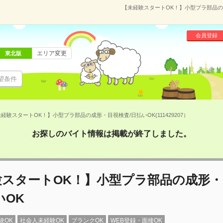
【未経験スタートOK！】小型プラ部品の成形
会員登録
エリア変更
東北版
望条件
経験スタートOK！】小型プラ部品の成形・目視検査/日払いOK(111429207）
お探しのバイト情報は掲載が終了しました。
験スタートOK！】小型プラ部品の成形・
いOK
験OK
社会人未経験OK
ブランクOK
WEB登録・面接OK