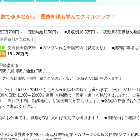
日数で稼ぎながら、医療知識も学んでスキルアップ！
収2万700円～（日勤時給1150円） ■月収例16.5万円～（夜勤月8回勤務の場
交通費別途支給あり
交通費全額支給 ■ガソリン代も全額支給（規定あり） ■無料駐車場も
通費
15～20万円
収例
手県盛岡市
岡駅
/
厨川駅
/
仙北町駅
/
…
＜選べる勤務地＞病院 ※ご自宅の近くなど、お好きな場所を選べます！
（例） 16:00～翌9:00 もちろん夜勤以外の時間も選べます （例） 07:00～16:
8:00※日勤 11:00～20:00※遅番 ※時間は、固定・選べる施設もあるので、
す！ ※シフト制。勤務地により実働時間が異なります。★家庭の都合でお休
なくご相談ください。
期のお仕事です。職場が気に入れば長期でも働けます！ ★開始日はご相談
！
払いOK
/
履歴書不要
/
40～50代活躍中
/
副業・WワークOK
/
服装自由
/
シフト勤務
/