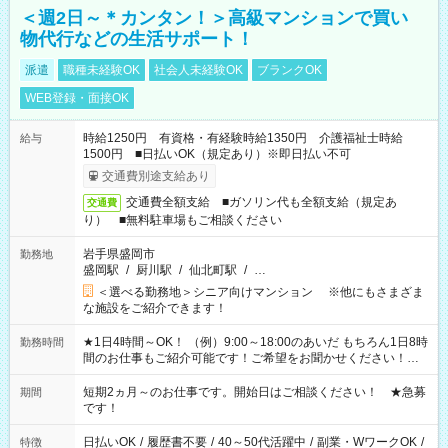
＜週2日～＊カンタン！＞高級マンションで買い
物代行などの生活サポート！
派遣
職種未経験OK
社会人未経験OK
ブランクOK
WEB登録・面接OK
時給1250円 有資格・有経験時給1350円 介護福祉士時給
給与
1500円 ■日払いOK（規定あり）※即日払い不可
交通費別途支給あり
交通費全額支給 ■ガソリン代も全額支給（規定あ
交通費
り） ■無料駐車場もご相談ください
岩手県盛岡市
勤務地
盛岡駅
/
厨川駅
/
仙北町駅
/
…
＜選べる勤務地＞シニア向けマンション ※他にもさまざま
な施設をご紹介できます！
★1日4時間～OK！ （例）9:00～18:00のあいだ もちろん1日8時
勤務時間
間のお仕事もご紹介可能です！ご希望をお聞かせください！★
家庭の都合でお休みが必要な場合も遠慮なくご相談ください。
※週最低15時間以上の勤務が必要です
短期2ヵ月～のお仕事です。開始日はご相談ください！ ★急募
期間
です！
日払いOK
/
履歴書不要
/
40～50代活躍中
/
副業・WワークOK
/
特徴