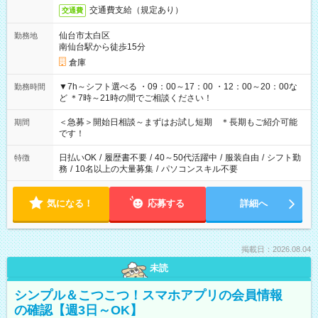
交通費支給（規定あり）
交通費
仙台市太白区
勤務地
南仙台駅から徒歩15分
倉庫
▼7h～シフト選べる ・09：00～17：00 ・12：00～20：00な
勤務時間
ど ＊7時～21時の間でご相談ください！
＜急募＞開始日相談～まずはお試し短期 ＊長期もご紹介可能
期間
です！
日払いOK
/
履歴書不要
/
40～50代活躍中
/
服装自由
/
シフト勤
特徴
務
/
10名以上の大量募集
/
パソコンスキル不要
気になる！
応募する
詳細へ
掲載日：2026.08.04
未読
シンプル＆こつこつ！スマホアプリの会員情報
の確認【週3日～OK】