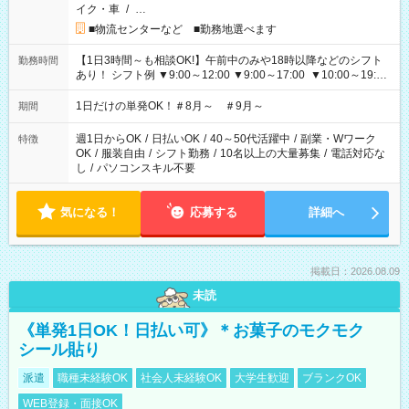
イク・車
/
…
■物流センターなど ■勤務地選べます
【1日3時間～も相談OK!】午前中のみや18時以降などのシフト
勤務時間
あり！ シフト例 ▼9:00～12:00 ▼9:00～17:00 ▼10:00～19:00
▼18:00～21:00
1日だけの単発OK！＃8月～ ＃9月～
期間
週1日からOK
/
日払いOK
/
40～50代活躍中
/
副業・Wワーク
特徴
OK
/
服装自由
/
シフト勤務
/
10名以上の大量募集
/
電話対応な
し
/
パソコンスキル不要
気になる！
応募する
詳細へ
掲載日：2026.08.09
未読
《単発1日OK！日払い可》＊お菓子のモクモク
シール貼り
派遣
職種未経験OK
社会人未経験OK
大学生歓迎
ブランクOK
WEB登録・面接OK