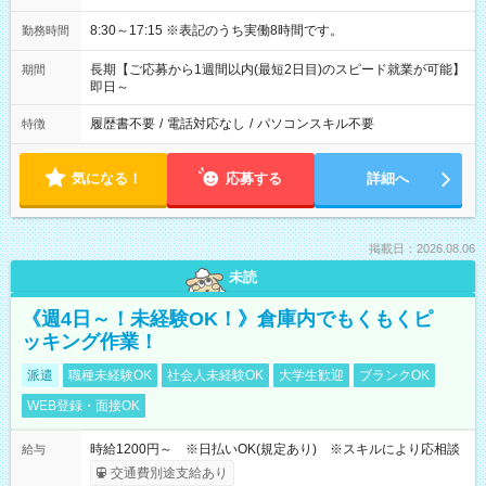
8:30～17:15 ※表記のうち実働8時間です。
勤務時間
長期【ご応募から1週間以内(最短2日目)のスピード就業が可能】
期間
即日～
履歴書不要
/
電話対応なし
/
パソコンスキル不要
特徴
気になる！
応募する
詳細へ
掲載日：2026.08.06
未読
《週4日～！未経験OK！》倉庫内でもくもくピ
ッキング作業！
派遣
職種未経験OK
社会人未経験OK
大学生歓迎
ブランクOK
WEB登録・面接OK
時給1200円～ ※日払いOK(規定あり) ※スキルにより応相談
給与
交通費別途支給あり