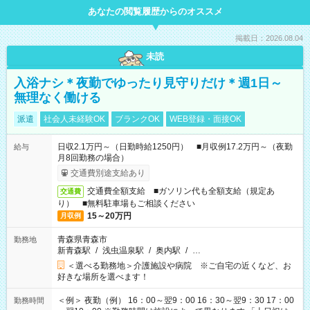
あなたの閲覧履歴からのオススメ
掲載日：2026.08.04
未読
入浴ナシ＊夜勤でゆったり見守りだけ＊週1日～
無理なく働ける
派遣
社会人未経験OK
ブランクOK
WEB登録・面接OK
日収2.1万円～（日勤時給1250円） ■月収例17.2万円～（夜勤
給与
月8回勤務の場合）
交通費別途支給あり
交通費全額支給 ■ガソリン代も全額支給（規定あ
交通費
り） ■無料駐車場もご相談ください
15～20万円
月収例
青森県青森市
勤務地
新青森駅
/
浅虫温泉駅
/
奥内駅
/
…
＜選べる勤務地＞介護施設や病院 ※ご自宅の近くなど、お
好きな場所を選べます！
＜例＞ 夜勤（例） 16：00～翌9：00 16：30～翌9：30 17：00
勤務時間