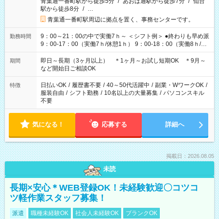
青葉通一番町駅から徒歩5分
/
あおば通駅から徒歩7分
/
仙台
駅から徒歩8分
/
…
青葉通一番町駅周辺に拠点を置く、事務センターです。
9：00～21：00の中で実働7ｈ～ ＜シフト例＞ ●終わりも早め派
勤務時間
9：00-17：00（実働7ｈ/休憩1ｈ） 9：00-18：00（実働8ｈ/休
憩1ｈ） 10：00-19：00（実働8ｈ/休憩1ｈ） ●朝ゆっくり派
11：00-20：00（実働8ｈ/休憩1ｈ） 12：00-20：00（実働7ｈ/
即日～長期（3ヶ月以上） ＊1ヶ月～お試し短期OK ＊9月～
期間
休憩1ｈ） 12：00-21：00（実働8ｈ/休憩1ｈ） 13：00-22：
など開始日ご相談OK
00（実働8ｈ/休憩1ｈ） ＊時間帯固定OK
日払いOK
/
履歴書不要
/
40～50代活躍中
/
副業・WワークOK
/
特徴
服装自由
/
シフト勤務
/
10名以上の大量募集
/
パソコンスキル
不要
気になる！
応募する
詳細へ
掲載日：2026.08.05
未読
長期×安心＊WEB登録OK！未経験歓迎〇コツコ
ツ軽作業スタッフ募集！
派遣
職種未経験OK
社会人未経験OK
ブランクOK