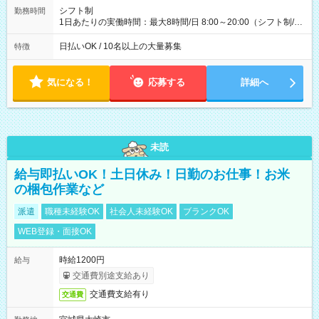
配達×25日勤務(月休み) 【試用期間】試用期間なし
シフト制
勤務時間
1日あたりの実働時間：最大8時間/日 8:00～20:00（シフト制/実
働8時間） ※週5日勤務（場所次第では週4も有り） ※配達状況
によって時間外での勤務可能性有り ※案件により多少の前後あ
日払いOK / 10名以上の大量募集
特徴
り ※配達が完了次第、帰社OKです
気になる！
応募する
詳細へ
未読
給与即払いOK！土日休み！日勤のお仕事！お米
の梱包作業など
派遣
職種未経験OK
社会人未経験OK
ブランクOK
WEB登録・面接OK
時給1200円
給与
交通費別途支給あり
交通費支給有り
交通費