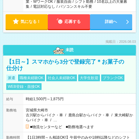
業・WワークOK
/
服装自由
/
シフト勤務
/
10名以上の大量募
集
/
電話対応なし
/
パソコンスキル不要
気になる！
応募する
詳細へ
掲載日：2026.08.03
未読
【1日～】スマホから3分で登録完了＊お菓子の
仕分け
派遣
職種未経験OK
社会人未経験OK
大学生歓迎
ブランクOK
WEB登録・面接OK
時給1,500円～1,875円
給与
宮城県大崎市
勤務地
古川駅からバイク・車
/
鹿島台駅からバイク・車
/
東大崎駅か
らバイク・車
/
…
■物流センターなど ■勤務地選べます
【1日3時間～も相談OK!】午前中のみや18時以降などのシフト
勤務時間