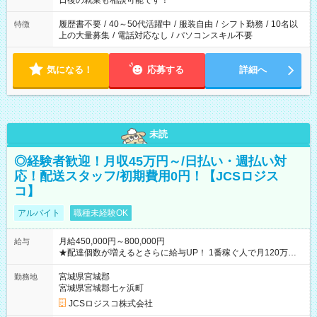
日後の就業も相談可能です！
の勤務時間。 合計で週40時間を超える場合は応募できません。
履歴書不要
/
40～50代活躍中
/
服装自由
/
シフト勤務
/
10名以
特徴
上の大量募集
/
電話対応なし
/
パソコンスキル不要
気になる！
応募する
詳細へ
未読
◎経験者歓迎！月収45万円～/日払い・週払い対
応！配送スタッフ/初期費用0円！【JCSロジス
コ】
アルバイト
職種未経験OK
月給450,000円～800,000円
給与
★配達個数が増えるとさらに給与UP！ 1番稼ぐ人で月120万ほ
ど！ ・主要都市エリア 月収55万円／週5日稼働 月収65万~112
万円／週6日稼働 ・地方郊外エリア 月収40万円／週5日稼働 月
宮城県宮城郡
勤務地
収40万円~50万円／週6日稼働 ＜モデルイメージ＞ ■月収50万
宮城県宮城郡七ヶ浜町
円 (27歳男性/江東区在住)※元建築関係 1日150個配達×25日勤務
JCSロジスコ株式会社
(日休み) ■月収80万円(43歳男性/墨田区在住)※元営業 1日200個