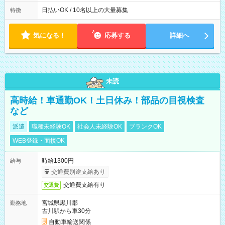
働8時間） ※週5日勤務（場所次第では週4も有り） ※配達状況
によって時間外での勤務可能性有り ※案件により多少の前後あ
日払いOK / 10名以上の大量募集
特徴
り ※配達が完了次第、帰社OKです
気になる！
応募する
詳細へ
未読
高時給！車通勤OK！土日休み！部品の目視検査
など
派遣
職種未経験OK
社会人未経験OK
ブランクOK
WEB登録・面接OK
時給1300円
給与
交通費別途支給あり
交通費支給有り
交通費
宮城県黒川郡
勤務地
古川駅から車30分
自動車輸送関係