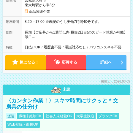
宮城県大崎市
勤務地
東大崎駅から車8分
食品関連企業
8:20～17:00 ※表記のうち実働7時間40分です。
勤務時間
長期【ご応募から1週間以内(最短2日目)のスピード就業が可能】
期間
即日～
日払いOK
/
履歴書不要
/
電話対応なし
/
パソコンスキル不要
特徴
気になる！
応募する
詳細へ
掲載日：2026.08.05
未読
〈カンタン作業！〉スキマ時間にサクッと＊文
房具の仕分け
派遣
職種未経験OK
社会人未経験OK
大学生歓迎
ブランクOK
WEB登録・面接OK