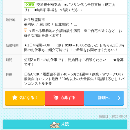
交通費全額支給 ■ガソリン代も全額支給（規定あ
交通費
り） ■無料駐車場もご相談ください
岩手県盛岡市
勤務地
盛岡駅
/
厨川駅
/
仙北町駅
/
…
＜選べる勤務地＞介護施設や病院 ※ご自宅の近くなど、お
好きな場所を選べます！
★1日4時間～OK！ （例）9:00～18:00のあいだ もちろん1日8時
勤務時間
間のお仕事もご紹介可能です！ご希望をお聞かせください！★
家庭の都合でお休みが必要な場合も遠慮なくご相談ください。
※週最低15時間以上の勤務が必要です
短期2ヵ月～のお仕事です。開始日はご相談ください！ ★急募
期間
です！
日払いOK
/
履歴書不要
/
40～50代活躍中
/
副業・WワークOK
/
特徴
服装自由
/
シフト勤務
/
10名以上の大量募集
/
電話対応なし
/
パ
ソコンスキル不要
気になる！
応募する
詳細へ
掲載日：2026.08.04
未読