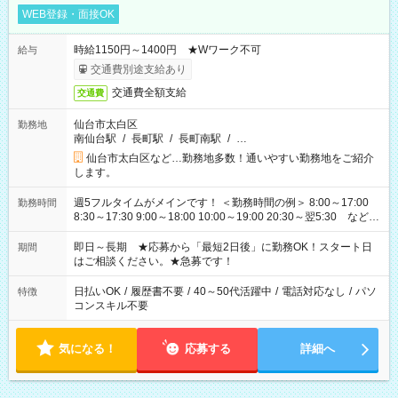
WEB登録・面接OK
時給1150円～1400円 ★Wワーク不可
給与
交通費別途支給あり
交通費全額支給
交通費
仙台市太白区
勤務地
南仙台駅
/
長町駅
/
長町南駅
/
…
仙台市太白区など…勤務地多数！通いやすい勤務地をご紹介
します。
週5フルタイムがメインです！ ＜勤務時間の例＞ 8:00～17:00
勤務時間
8:30～17:30 9:00～18:00 10:00～19:00 20:30～翌5:30 など ★
その他にも勤務時間多数！ 日勤のみ、残業なし、交替制など
ご希望を教えてください！
即日～長期 ★応募から「最短2日後」に勤務OK！スタート日
期間
はご相談ください。★急募です！
日払いOK
/
履歴書不要
/
40～50代活躍中
/
電話対応なし
/
パソ
特徴
コンスキル不要
気になる！
応募する
詳細へ