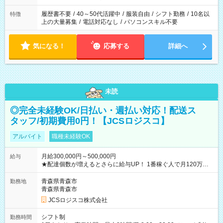
と、もう1つのお仕事の勤務時間。 合計で週40時間を超える場
合は応募できません。
履歴書不要
/
40～50代活躍中
/
服装自由
/
シフト勤務
/
10名以
特徴
上の大量募集
/
電話対応なし
/
パソコンスキル不要
気になる！
応募する
詳細へ
未読
◎完全未経験OK/日払い・週払い対応！配送ス
タッフ/初期費用0円！【JCSロジスコ】
アルバイト
職種未経験OK
月給300,000円～500,000円
給与
★配達個数が増えるとさらに給与UP！ 1番稼ぐ人で月120万ほ
ど！ ・主要都市エリア 月収55万円／週5日稼働 月収65万~112
万円／週6日稼働 ・地方郊外エリア 月収40万円／週5日稼働 月
青森県青森市
勤務地
収40万円~50万円／週6日稼働 ＜モデルイメージ＞ ■月収50万
青森県青森市
円 (27歳男性/江東区在住)※元建築関係 1日150個配達×25日勤務
JCSロジスコ株式会社
(日休み) ■月収80万円(43歳男性/墨田区在住)※元営業 1日200個
配達×25日勤務(月休み) 【試用期間】試用期間なし
シフト制
勤務時間