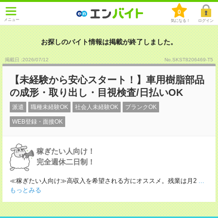
0
メニュー
気になる！
ログイン
お探しのバイト情報は掲載が終了しました。
掲載日 :2026
/
07
/
12
No.SKST8206469-T5
【未経験から安心スタート！】車用樹脂部品
の成形・取り出し・目視検査/日払いOK
派遣
職種未経験OK
社会人未経験OK
ブランクOK
WEB登録・面接OK
稼ぎたい人向け！
完全週休二日制！
≪稼ぎたい人向け≫高収入を希望される方にオススメ。残業は月2
...
もっとみる