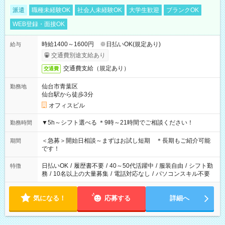
派遣
職種未経験OK
社会人未経験OK
大学生歓迎
ブランクOK
WEB登録・面接OK
時給1400～1600円 ※日払いOK(規定あり)
給与
交通費別途支給あり
交通費支給（規定あり）
交通費
仙台市青葉区
勤務地
仙台駅から徒歩3分
オフィスビル
▼5h～シフト選べる ＊9時～21時間でご相談ください！
勤務時間
＜急募＞開始日相談～まずはお試し短期 ＊長期もご紹介可能
期間
です！
日払いOK
/
履歴書不要
/
40～50代活躍中
/
服装自由
/
シフト勤
特徴
務
/
10名以上の大量募集
/
電話対応なし
/
パソコンスキル不要
気になる！
応募する
詳細へ