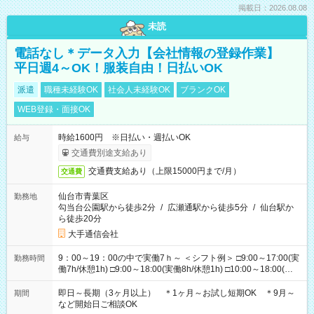
掲載日：2026.08.08
未読
電話なし＊データ入力【会社情報の登録作業】
平日週4～OK！服装自由！日払いOK
派遣
職種未経験OK
社会人未経験OK
ブランクOK
WEB登録・面接OK
時給1600円 ※日払い・週払いOK
給与
交通費別途支給あり
交通費支給あり（上限15000円まで/月）
交通費
仙台市青葉区
勤務地
勾当台公園駅から徒歩2分
/
広瀬通駅から徒歩5分
/
仙台駅か
ら徒歩20分
大手通信会社
9：00～19：00の中で実働7ｈ～ ＜シフト例＞ □9:00～17:00(実
勤務時間
働7h/休憩1h) □9:00～18:00(実働8h/休憩1h) □10:00～18:00(実
働7h/休憩1h) □10:00～19:00(実働8h/休憩1h) ＊時間固定ＯＫ
即日～長期（3ヶ月以上） ＊1ヶ月～お試し短期OK ＊9月～
期間
など開始日ご相談OK