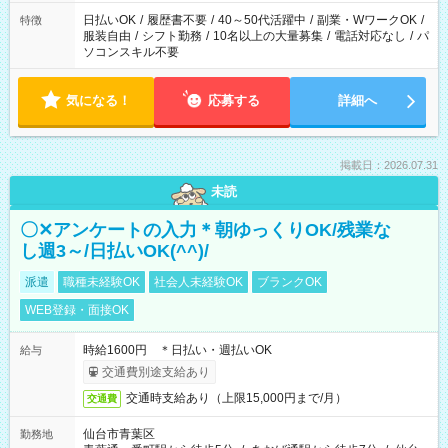
日払いOK
/
履歴書不要
/
40～50代活躍中
/
副業・WワークOK
/
特徴
服装自由
/
シフト勤務
/
10名以上の大量募集
/
電話対応なし
/
パ
ソコンスキル不要
気になる！
応募する
詳細へ
掲載日：2026.07.31
未読
〇✕アンケートの入力＊朝ゆっくりOK/残業な
し週3～/日払いOK(^^)/
派遣
職種未経験OK
社会人未経験OK
ブランクOK
WEB登録・面接OK
時給1600円 ＊日払い・週払いOK
給与
交通費別途支給あり
交通時支給あり（上限15,000円まで/月）
交通費
仙台市青葉区
勤務地