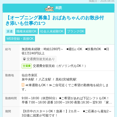
掲載日：2026.08.05
未読
【オープニング募集】おばあちゃんのお散歩付
き添いも仕事の1つ
派遣
職種未経験OK
社会人未経験OK
ブランクOK
WEB登録・面接OK
無資格未経験：時給1280円～ ■週払いOK ■扶養内OK ■日
給与
収1万240円以上
交通費別途支給あり
交通費全額支給（ガソリン代もOK！）
交通費
仙台市泉区
勤務地
泉中央駅
/
八乙女駅
/
黒松(宮城県)駅
≪車通勤もOK！≫ご自宅近くでご希望の勤務地を紹介しま
す。
9:00～18:00（休憩60分） ■ご希望があれば下記シフトもOK！
勤務時間
早番 7:00～16:00 遅番 10:00～19:00 夜勤 16:30～翌9:30 「家族
と休みを合わせたい」 「余裕を持って夕飯の準備がしたい」
「できれば残業はしたくない」 など、ご希望を教えてください
【8月中のスタートOK！急募！】2カ月～ ■ご応募から最短2～
期間
ね。 ※Wワーク希望の方へ 今ご覧のお仕事で希望する勤務時間
3日後に就業が可能です！