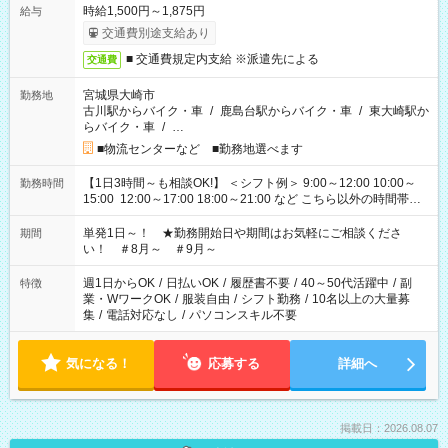
時給1,500円～1,875円
給与
交通費別途支給あり
■ 交通費規定内支給 ※派遣先による
交通費
宮城県大崎市
勤務地
古川駅からバイク・車
/
鹿島台駅からバイク・車
/
東大崎駅か
らバイク・車
/
…
■物流センターなど ■勤務地選べます
【1日3時間～も相談OK!】 ＜シフト例＞ 9:00～12:00 10:00～
勤務時間
15:00 12:00～17:00 18:00～21:00 など こちら以外の時間帯も
お気軽にご相談ください！
単発1日～！ ★勤務開始日や期間はお気軽にご相談くださ
期間
い！ ＃8月～ ＃9月～
週1日からOK
/
日払いOK
/
履歴書不要
/
40～50代活躍中
/
副
特徴
業・WワークOK
/
服装自由
/
シフト勤務
/
10名以上の大量募
集
/
電話対応なし
/
パソコンスキル不要
気になる！
応募する
詳細へ
掲載日：2026.08.07