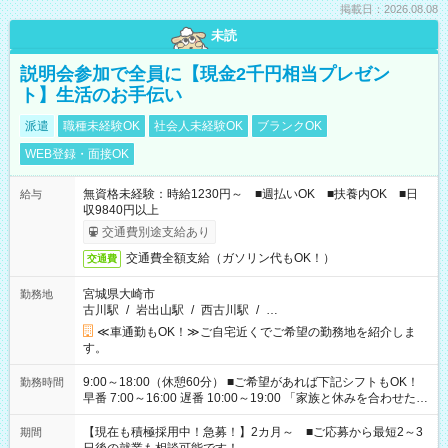
掲載日：2026.08.08
未読
説明会参加で全員に【現金2千円相当プレゼン
ト】生活のお手伝い
派遣
職種未経験OK
社会人未経験OK
ブランクOK
WEB登録・面接OK
無資格未経験：時給1230円～ ■週払いOK ■扶養内OK ■日
給与
収9840円以上
交通費別途支給あり
交通費全額支給（ガソリン代もOK！）
交通費
宮城県大崎市
勤務地
古川駅
/
岩出山駅
/
西古川駅
/
…
≪車通勤もOK！≫ご自宅近くでご希望の勤務地を紹介しま
す。
9:00～18:00（休憩60分） ■ご希望があれば下記シフトもOK！
勤務時間
早番 7:00～16:00 遅番 10:00～19:00 「家族と休みを合わせた
い」 「余裕を持って夕飯の準備がしたい」 「できれば残業はし
たくない」 など、ご希望を教えてくださいね。 ※Wワーク希望
【現在も積極採用中！急募！】2カ月～ ■ご応募から最短2～3
期間
の方へ 今ご覧のお仕事で希望する勤務時間と、もう1つのお仕事