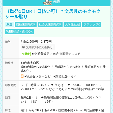
未読
《単発1日OK！日払い可》＊文房具のモクモク
シール貼り
派遣
職種未経験OK
社会人未経験OK
大学生歓迎
ブランクOK
WEB登録・面接OK
時給1,500円～1,875円
給与
交通費別途支給あり
■ 交通費規定内支給 ※派遣先による
交通費
仙台市太白区
勤務地
南仙台駅から徒歩5分
/
長町駅から徒歩5分
/
長町南駅から徒
歩5分
/
…
■物流センターなど ■勤務地選べます
＜1日3時間～OK！＞ ▼ 例えば… ▼ 15:00～18:00 15:00～
勤務時間
22:00 17:00～22:00 など こちら以外の時間もお気軽にご相談く
ださい！
単発1日～！ ★勤務開始日や期間はお気軽にご相談くださ
期間
い！ ＃8月～ ＃9月～
週1日からOK
/
日払いOK
/
履歴書不要
/
40～50代活躍中
/
副
特徴