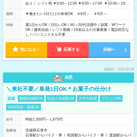
あり！ シフト例 ▼9:00～12:00 ▼9:00～17:00 ▼10:00～19:00
▼18:00～21:00
▼働きたい1日だけの単発OK ＃8月～ ＃9月～
期間
週1日からOK
/
日払いOK
/
40～50代活躍中
/
副業・Wワーク
特徴
OK
/
服装自由
/
シフト勤務
/
10名以上の大量募集
/
電話対応な
し
/
パソコンスキル不要
気になる！
応募する
詳細へ
掲載日：2026.08.08
未読
＼来社不要／単発1日OK＊お菓子の仕分け
派遣
職種未経験OK
社会人未経験OK
大学生歓迎
ブランクOK
WEB登録・面接OK
時給1,500円～1,875円
給与
宮城県石巻市
勤務地
石巻駅からバイク・車
/
蛇田駅からバイク・車
/
渡波駅からバ