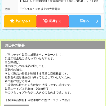
1日あたりの実働時間：最大8時間/日 8:00～20:00（シフト制/実
働8時間） ※週5日勤務（場所次第では週4も有り） ※配達状況
によって時間外での勤務可能性有り ※案件により多少の前後あ
日払いOK / 10名以上の大量募集
特徴
り ※配達が完了次第、帰社OKです
気になる！
応募する
詳細へ
お仕事の概要
プラスチック製品の成形オペレーターとして、
製造工程全般に携わっていただきます。
主な業務は、
成形機からの完成品の取り出し、
原材料の補充、
そして製品の外観を確認する簡単な目視検査です。
複数台の成形機を掛け持ちで担当していただくため、
効率的に動ける方や、
工場勤務経験のある方は特に活躍しやすい環境です。
製品のサイズは約2cm～20cm程度で、
手のひらサイズから少し大きめのものまで扱います。
【取扱製品情報】自動車用の小型プラスチック部品