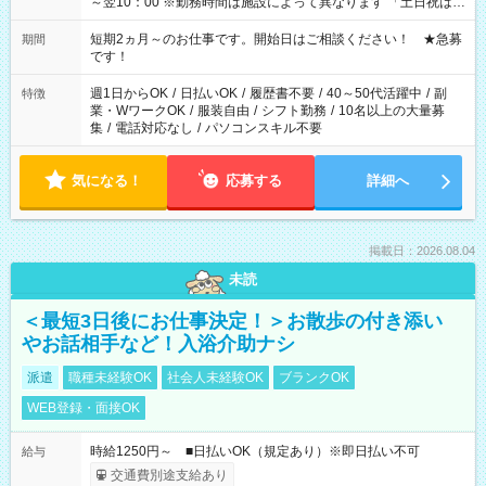
～翌10：00 ※勤務時間は施設によって異なります 「土日祝は休
みたい」 「しっかり稼ぎたい」 「もう少し遅い時間から始めた
い」など ご希望にあったお仕事をご案内いたします。 ※未経験
短期2ヵ月～のお仕事です。開始日はご相談ください！ ★急募
期間
の方の場合は1～2ヶ月間は日中での仕事を経験いただき、 お
です！
仕事に慣れてからの夜勤になります。 ★家庭の都合でお休みが
必要な場合も遠慮なくご相談ください。
週1日からOK
/
日払いOK
/
履歴書不要
/
40～50代活躍中
/
副
特徴
業・WワークOK
/
服装自由
/
シフト勤務
/
10名以上の大量募
集
/
電話対応なし
/
パソコンスキル不要
気になる！
応募する
詳細へ
掲載日：2026.08.04
未読
＜最短3日後にお仕事決定！＞お散歩の付き添い
やお話相手など！入浴介助ナシ
派遣
職種未経験OK
社会人未経験OK
ブランクOK
WEB登録・面接OK
時給1250円～ ■日払いOK（規定あり）※即日払い不可
給与
交通費別途支給あり