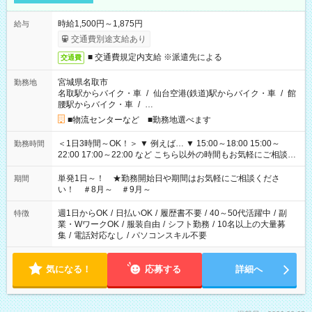
時給1,500円～1,875円
給与
交通費別途支給あり
■ 交通費規定内支給 ※派遣先による
交通費
宮城県名取市
勤務地
名取駅からバイク・車
/
仙台空港(鉄道)駅からバイク・車
/
館
腰駅からバイク・車
/
…
■物流センターなど ■勤務地選べます
＜1日3時間～OK！＞ ▼ 例えば… ▼ 15:00～18:00 15:00～
勤務時間
22:00 17:00～22:00 など こちら以外の時間もお気軽にご相談く
ださい！
単発1日～！ ★勤務開始日や期間はお気軽にご相談くださ
期間
い！ ＃8月～ ＃9月～
週1日からOK
/
日払いOK
/
履歴書不要
/
40～50代活躍中
/
副
特徴
業・WワークOK
/
服装自由
/
シフト勤務
/
10名以上の大量募
集
/
電話対応なし
/
パソコンスキル不要
気になる！
応募する
詳細へ