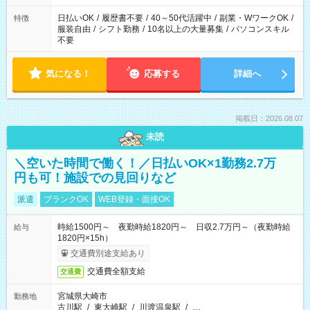
00（実働8ｈ/休憩1ｈ） ＊時間帯固定OK
日払いOK
/
履歴書不要
/
40～50代活躍中
/
副業・WワークOK
/
特徴
服装自由
/
シフト勤務
/
10名以上の大量募集
/
パソコンスキル
不要
気になる！
応募する
詳細へ
掲載日：2026.08.07
未読
＼空いた時間で働く！／日払いOK×1勤務2.7万
円も可！施設での見回りなど
派遣
ブランクOK
WEB登録・面接OK
時給1500円～ 夜勤時給1820円～ 日収2.7万円～（夜勤時給
給与
1820円×15h）
交通費別途支給あり
交通費全額支給
交通費
宮城県大崎市
勤務地
古川駅
/
東大崎駅
/
川渡温泉駅
/
…