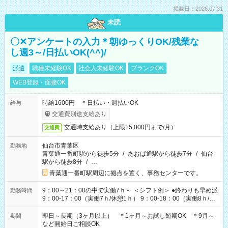
掲載日：2026.07.31
未読
〇✕アンケートの入力＊朝ゆっくりOK/残業な
し週3～/日払いOK(^^)/
派遣
職種未経験OK
社会人未経験OK
ブランクOK
WEB登録・面接OK
時給1600円 ＊日払い・週払いOK
給与
交通費別途支給あり
交通時支給あり（上限15,000円まで/月）
交通費
仙台市青葉区
勤務地
青葉通一番町駅から徒歩5分
/
あおば通駅から徒歩7分
/
仙台
駅から徒歩8分
/
…
青葉通一番町駅周辺に拠点を置く、事務センターです。
9：00～21：00の中で実働7ｈ～ ＜シフト例＞ ●終わりも早め派
勤務時間
9：00-17：00（実働7ｈ/休憩1ｈ） 9：00-18：00（実働8ｈ/休
憩1ｈ） 10：00-19：00（実働8ｈ/休憩1ｈ） ●朝ゆっくり派
11：00-20：00（実働8ｈ/休憩1ｈ） 12：00-20：00（実働7ｈ/
即日～長期（3ヶ月以上） ＊1ヶ月～お試し短期OK ＊9月～
期間
休憩1ｈ） 12：00-21：00（実働8ｈ/休憩1ｈ） 13：00-22：
など開始日ご相談OK