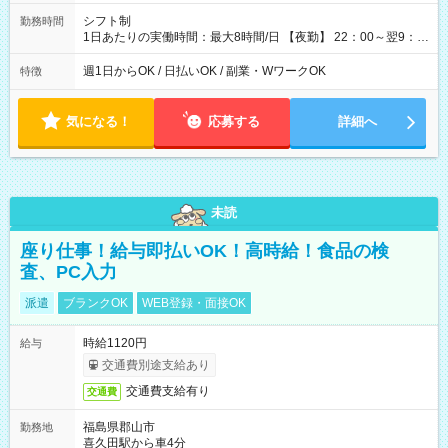
シフト制
勤務時間
1日あたりの実働時間：最大8時間/日 【夜勤】 22：00～翌9：
00 ※週1日～OK ／ 夜勤専従 ＊＊ 勤務時間例 ＊＊ ■22時か
ら翌7時 ■23時から翌8時 ■24時から翌9時 など ※上記の時間
週1日からOK / 日払いOK / 副業・WワークOK
特徴
内で8時間勤務（休憩1時間）ご利用者様により、時間は異なり
ます。 ※曜日固定（毎週同じ曜日での勤務となります）
気になる！
応募する
詳細へ
未読
座り仕事！給与即払いOK！高時給！食品の検
査、PC入力
派遣
ブランクOK
WEB登録・面接OK
時給1120円
給与
交通費別途支給あり
交通費支給有り
交通費
福島県郡山市
勤務地
喜久田駅から車4分