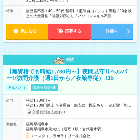
3日後に就業が可能です！
と、もう1つのお仕事の勤務時間。 合計で週40時間を超える場
合は応募できません。
履歴書不要
/
40～50代活躍中
/
服装自由
/
シフト勤務
/
10名以
特徴
上の大量募集
/
電話対応なし
/
パソコンスキル不要
気になる！
応募する
詳細へ
未読
【無資格でも時給1,730円～】夜間見守りヘルパ
ー✨訪問介護（週1日から／夜勤専従） /Jb
アルバイト
職種未経験OK
時給1,730円～
給与
時給1,730円以上 ※交通費一部支給（既定あり） ※経験・能力を
考慮して決定します 【収入例】 週1回勤務の場合：1,730円×8時
交通費別途支給あり
間×4回=5万5,360円 週3回勤務の場合：1,730円×8時間×12回
=16万6,080円 【試用期間】試用期間あり 試用期間の長さ：2ヶ
福島県福島市
勤務地
月 ※ 雇用形態と給与に、本採用時と異なる部分があります。 雇
福島県福島市泉大仏（最寄り駅：岩代清水駅）
用形態：本採用時と同じです。 給与：時給 1,470円以上
ユースタイルラボラトリー株式会社