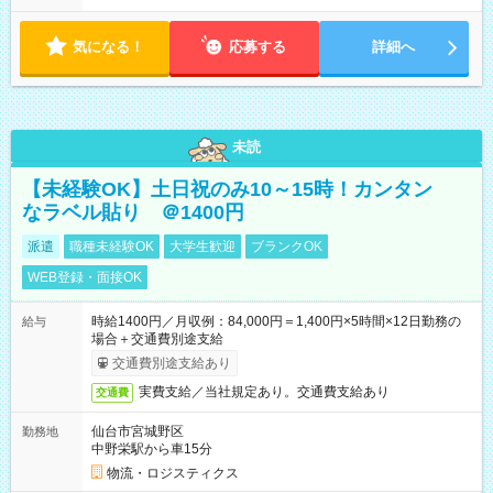
時から19時 ■12時から21時 など ※訪問先により変動 ※曜日固
定（毎週同じ曜日勤務）
気になる！
応募する
詳細へ
未読
【未経験OK】土日祝のみ10～15時！カンタン
なラベル貼り ＠1400円
派遣
職種未経験OK
大学生歓迎
ブランクOK
WEB登録・面接OK
時給1400円／月収例：84,000円＝1,400円×5時間×12日勤務の
給与
場合＋交通費別途支給
交通費別途支給あり
実費支給／当社規定あり。交通費支給あり
交通費
仙台市宮城野区
勤務地
中野栄駅から車15分
物流・ロジスティクス