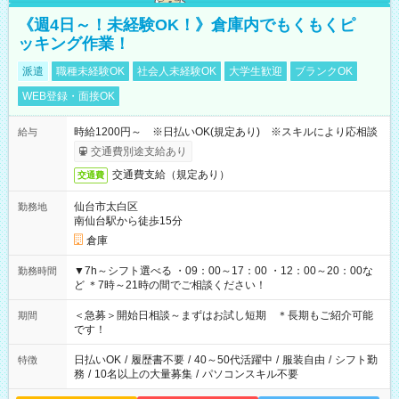
《週4日～！未経験OK！》倉庫内でもくもくピ
ッキング作業！
派遣
職種未経験OK
社会人未経験OK
大学生歓迎
ブランクOK
WEB登録・面接OK
時給1200円～ ※日払いOK(規定あり) ※スキルにより応相談
給与
交通費別途支給あり
交通費支給（規定あり）
交通費
仙台市太白区
勤務地
南仙台駅から徒歩15分
倉庫
▼7h～シフト選べる ・09：00～17：00 ・12：00～20：00な
勤務時間
ど ＊7時～21時の間でご相談ください！
＜急募＞開始日相談～まずはお試し短期 ＊長期もご紹介可能
期間
です！
日払いOK
/
履歴書不要
/
40～50代活躍中
/
服装自由
/
シフト勤
特徴
務
/
10名以上の大量募集
/
パソコンスキル不要