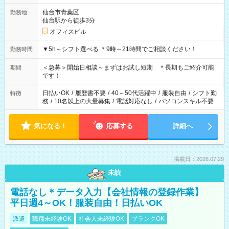
仙台市青葉区
勤務地
仙台駅から徒歩3分
オフィスビル
▼5h～シフト選べる ＊9時～21時間でご相談ください！
勤務時間
＜急募＞開始日相談～まずはお試し短期 ＊長期もご紹介可能
期間
です！
日払いOK
/
履歴書不要
/
40～50代活躍中
/
服装自由
/
シフト勤
特徴
務
/
10名以上の大量募集
/
電話対応なし
/
パソコンスキル不要
気になる！
応募する
詳細へ
掲載日：2026.07.29
未読
電話なし＊データ入力【会社情報の登録作業】
平日週4～OK！服装自由！日払いOK
派遣
職種未経験OK
社会人未経験OK
ブランクOK