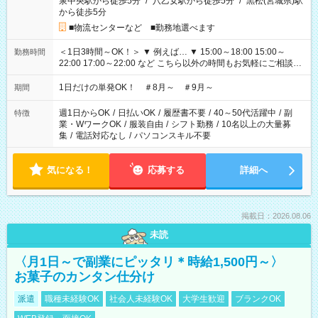
泉中央駅から徒歩5分
/
八乙女駅から徒歩5分
/
黒松(宮城県)駅
から徒歩5分
■物流センターなど ■勤務地選べます
＜1日3時間～OK！＞ ▼ 例えば… ▼ 15:00～18:00 15:00～
勤務時間
22:00 17:00～22:00 など こちら以外の時間もお気軽にご相談く
ださい！
1日だけの単発OK！ ＃8月～ ＃9月～
期間
週1日からOK
/
日払いOK
/
履歴書不要
/
40～50代活躍中
/
副
特徴
業・WワークOK
/
服装自由
/
シフト勤務
/
10名以上の大量募
集
/
電話対応なし
/
パソコンスキル不要
気になる！
応募する
詳細へ
掲載日：2026.08.06
未読
〈月1日～で副業にピッタリ＊時給1,500円～〉
お菓子のカンタン仕分け
派遣
職種未経験OK
社会人未経験OK
大学生歓迎
ブランクOK