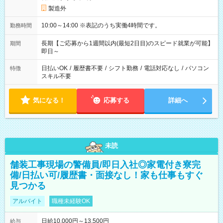
製造外
10:00～14:00 ※表記のうち実働4時間です。
勤務時間
長期【ご応募から1週間以内(最短2日目)のスピード就業が可能】
期間
即日～
日払いOK
/
履歴書不要
/
シフト勤務
/
電話対応なし
/
パソコン
特徴
スキル不要
気になる！
応募する
詳細へ
未読
舗装工事現場の警備員/即日入社◎家電付き寮完
備/日払い可/履歴書・面接なし！家も仕事もすぐ
見つかる
アルバイト
職種未経験OK
日給10,000円～13,500円
給与