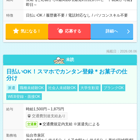
即日～
日払いOK
/
履歴書不要
/
電話対応なし
/
パソコンスキル不要
特徴
気になる！
応募する
詳細へ
掲載日：2026.08.06
未読
日払いOK！スマホでカンタン登録＊お菓子の仕
分け
派遣
職種未経験OK
社会人未経験OK
大学生歓迎
ブランクOK
WEB登録・面接OK
時給1,500円～1,875円
給与
交通費別途支給あり
■ 交通費規定内支給 ※派遣先による
交通費
仙台市泉区
勤務地