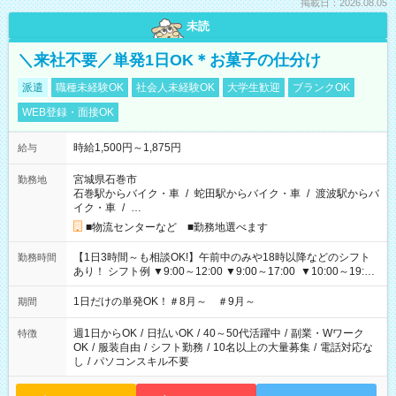
掲載日：2026.08.05
未読
＼来社不要／単発1日OK＊お菓子の仕分け
派遣
職種未経験OK
社会人未経験OK
大学生歓迎
ブランクOK
WEB登録・面接OK
時給1,500円～1,875円
給与
宮城県石巻市
勤務地
石巻駅からバイク・車
/
蛇田駅からバイク・車
/
渡波駅からバ
イク・車
/
…
■物流センターなど ■勤務地選べます
【1日3時間～も相談OK!】午前中のみや18時以降などのシフト
勤務時間
あり！ シフト例 ▼9:00～12:00 ▼9:00～17:00 ▼10:00～19:00
▼18:00～21:00
1日だけの単発OK！＃8月～ ＃9月～
期間
週1日からOK
/
日払いOK
/
40～50代活躍中
/
副業・Wワーク
特徴
OK
/
服装自由
/
シフト勤務
/
10名以上の大量募集
/
電話対応な
し
/
パソコンスキル不要