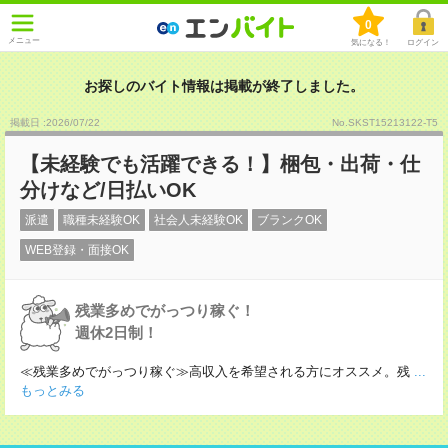
0
メニュー
気になる！
ログイン
お探しのバイト情報は掲載が終了しました。
掲載日 :2026
/
07
/
22
No.SKST15213122-T5
【未経験でも活躍できる！】梱包・出荷・仕
分けなど/日払いOK
派遣
職種未経験OK
社会人未経験OK
ブランクOK
WEB登録・面接OK
残業多めでがっつり稼ぐ！
週休2日制！
≪残業多めでがっつり稼ぐ≫高収入を希望される方にオススメ。残
...
もっとみる