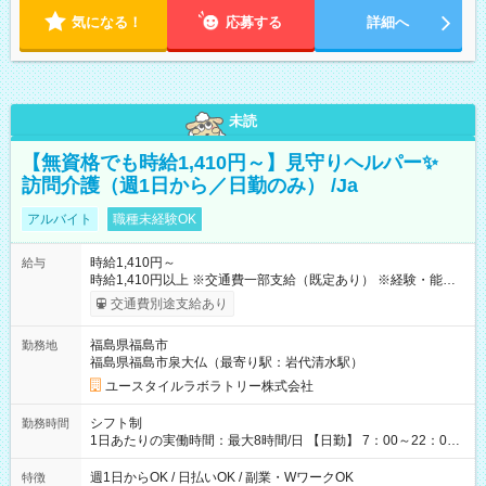
気になる！
応募する
詳細へ
未読
【無資格でも時給1,410円～】見守りヘルパー✨
訪問介護（週1日から／日勤のみ） /Ja
アルバイト
職種未経験OK
時給1,410円～
給与
時給1,410円以上 ※交通費一部支給（既定あり） ※経験・能力を
考慮して決定します 【収入例】 週1回勤務の場合：1,410円×8時
交通費別途支給あり
間×4回=4万5,120円 週3回勤務の場合：1,410円×8時間×12回
=13万5,360円 週5回勤務の場合：1,410円×8時間×20回=22万
福島県福島市
勤務地
5,600円 【試用期間】試用期間あり 試用期間の長さ：2ヶ月
福島県福島市泉大仏（最寄り駅：岩代清水駅）
※ 雇用形態と給与に、本採用時と異なる部分があります。 雇用
形態：本採用時と同じです。 給与：時給 1,040円以上
ユースタイルラボラトリー株式会社
シフト制
勤務時間
1日あたりの実働時間：最大8時間/日 【日勤】 7：00～22：00
の間で8時間勤務（休憩時間は法定通り） ※週1日～OK ／ 夜勤
なし ＊＊ 勤務時間例 ＊＊ ■8時から17時 ■9時から18時 ■10
週1日からOK / 日払いOK / 副業・WワークOK
特徴