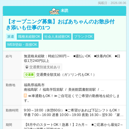
掲載日：2026.08.06
未読
【オープニング募集】おばあちゃんのお散歩付
き添いも仕事の1つ
派遣
職種未経験OK
社会人未経験OK
ブランクOK
WEB登録・面接OK
無資格未経験：時給1280円～ ■週払いOK ■扶養内OK ■日
給与
収1万240円以上
交通費別途支給あり
交通費全額支給（ガソリン代もOK！）
交通費
福島県福島市
勤務地
南福島駅
/
福島学院前駅
/
美術館図書館前駅
/
…
≪車通勤もOK！≫ご自宅近くでご希望の勤務地を紹介しま
す。
9:00～18:00（休憩60分） ■ご希望があれば下記シフトもOK！
勤務時間
早番 7:00～16:00 遅番 10:00～19:00 夜勤 16:30～翌9:30 「家族
と休みを合わせたい」 「余裕を持って夕飯の準備がしたい」
「できれば残業はしたくない」 など、ご希望を教えてください
【8月中のスタートOK！急募！】2カ月～ ■ご応募から最短2～
期間
ね。 ※Wワーク希望の方へ 今ご覧のお仕事で希望する勤務時間