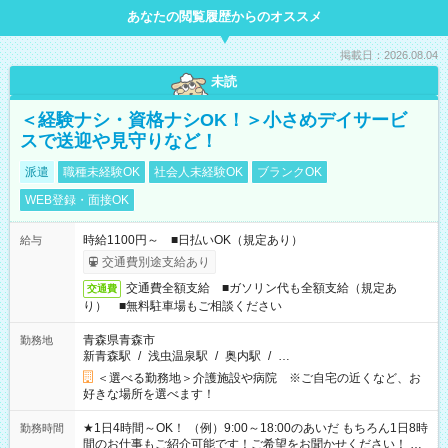
あなたの閲覧履歴からのオススメ
掲載日：2026.08.04
未読
＜経験ナシ・資格ナシOK！＞小さめデイサービ
スで送迎や見守りなど！
派遣
職種未経験OK
社会人未経験OK
ブランクOK
WEB登録・面接OK
時給1100円～ ■日払いOK（規定あり）
給与
交通費別途支給あり
交通費全額支給 ■ガソリン代も全額支給（規定あ
交通費
り） ■無料駐車場もご相談ください
青森県青森市
勤務地
新青森駅
/
浅虫温泉駅
/
奥内駅
/
…
＜選べる勤務地＞介護施設や病院 ※ご自宅の近くなど、お
好きな場所を選べます！
★1日4時間～OK！ （例）9:00～18:00のあいだ もちろん1日8時
勤務時間
間のお仕事もご紹介可能です！ご希望をお聞かせください！ ★