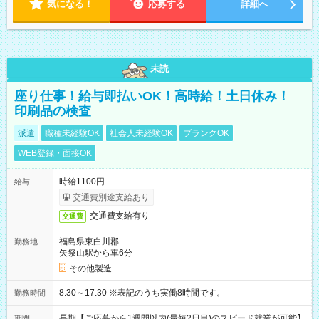
気になる！
応募する
詳細へ
未読
座り仕事！給与即払いOK！高時給！土日休み！
印刷品の検査
派遣
職種未経験OK
社会人未経験OK
ブランクOK
WEB登録・面接OK
時給1100円
給与
交通費別途支給あり
交通費支給有り
交通費
福島県東白川郡
勤務地
矢祭山駅から車6分
その他製造
8:30～17:30 ※表記のうち実働8時間です。
勤務時間
長期【ご応募から1週間以内(最短2日目)のスピード就業が可能】
期間