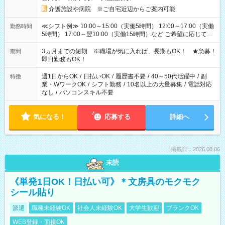
介護施設や病院 ※ご自宅近辺からご案内可能
≪シフト例≫ 10:00～15:00（実働5時間） 12:00～17:00（実働
勤務時間
5時間） 17:00～翌10:00（実働15時間）など ご希望に応じて、
働く時間は調整できます！ お気軽に担当へ相談ください！
3ヵ月までの短期 ※職場が気に入れば、長期もOK！ ★急募！
期間
即日勤務もOK！
週1日からOK
/
日払いOK
/
履歴書不要
/
40～50代活躍中
/
副
特徴
業・WワークOK
/
シフト勤務
/
10名以上の大量募集
/
電話対応
なし
/
パソコンスキル不要
気になる！
応募する
詳細へ
掲載日：2026.08.06
未読
《単発1日OK！日払い可》＊文房具のモクモク
シール貼り
派遣
職種未経験OK
社会人未経験OK
大学生歓迎
ブランクOK
WEB登録・面接OK