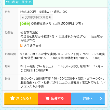
WEB登録・面接OK
時給1600円 ※日払い・週払いOK
給与
交通費別途支給あり
交通費支給あり（上限15000円まで/月）
交通費
仙台市青葉区
勤務地
勾当台公園駅から徒歩2分
/
広瀬通駅から徒歩5分
/
仙台駅か
ら徒歩20分
大手通信会社
9：00～19：00の中で実働7ｈ～ ＜シフト例＞ □9:00～17:00(実
勤務時間
働7h/休憩1h) □9:00～18:00(実働8h/休憩1h) □10:00～18:00(実
働7h/休憩1h) □10:00～19:00(実働8h/休憩1h) ＊時間固定ＯＫ
即日～長期（3ヶ月以上） ＊1ヶ月～お試し短期OK ＊9月～
期間
など開始日ご相談OK
日払いOK
/
履歴書不要
/
40～50代活躍中
/
副業・WワークOK
/
特徴
服装自由
/
シフト勤務
/
10名以上の大量募集
/
電話対応なし
/
パ
ソコンスキル不要
気になる！
応募する
詳細へ