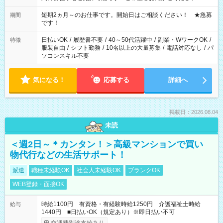
家庭の都合でお休みが必要な場合も遠慮なくご相談ください。
※週最低15時間以上の勤務が必要です
短期2ヵ月～のお仕事です。開始日はご相談ください！ ★急募
期間
です！
日払いOK
/
履歴書不要
/
40～50代活躍中
/
副業・WワークOK
/
特徴
服装自由
/
シフト勤務
/
10名以上の大量募集
/
電話対応なし
/
パ
ソコンスキル不要
気になる！
応募する
詳細へ
掲載日：2026.08.04
未読
＜週2日～＊カンタン！＞高級マンションで買い
物代行などの生活サポート！
派遣
職種未経験OK
社会人未経験OK
ブランクOK
WEB登録・面接OK
時給1100円 有資格・有経験時給1250円 介護福祉士時給
給与
1440円 ■日払いOK（規定あり）※即日払い不可