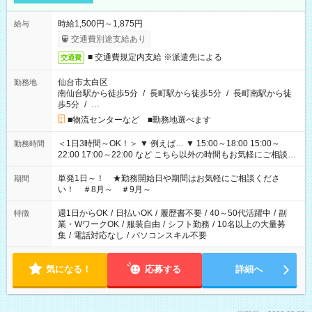
時給1,500円～1,875円
給与
交通費別途支給あり
■ 交通費規定内支給 ※派遣先による
交通費
仙台市太白区
勤務地
南仙台駅から徒歩5分
/
長町駅から徒歩5分
/
長町南駅から徒
歩5分
/
…
■物流センターなど ■勤務地選べます
＜1日3時間～OK！＞ ▼ 例えば… ▼ 15:00～18:00 15:00～
勤務時間
22:00 17:00～22:00 など こちら以外の時間もお気軽にご相談く
ださい！
単発1日～！ ★勤務開始日や期間はお気軽にご相談くださ
期間
い！ ＃8月～ ＃9月～
週1日からOK
/
日払いOK
/
履歴書不要
/
40～50代活躍中
/
副
特徴
業・WワークOK
/
服装自由
/
シフト勤務
/
10名以上の大量募
集
/
電話対応なし
/
パソコンスキル不要
気になる！
応募する
詳細へ