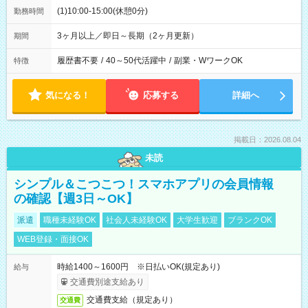
(1)10:00-15:00(休憩0分)
勤務時間
3ヶ月以上／即日～長期（2ヶ月更新）
期間
履歴書不要
/
40～50代活躍中
/
副業・WワークOK
特徴
気になる！
応募する
詳細へ
掲載日：2026.08.04
未読
シンプル＆こつこつ！スマホアプリの会員情報
の確認【週3日～OK】
派遣
職種未経験OK
社会人未経験OK
大学生歓迎
ブランクOK
WEB登録・面接OK
時給1400～1600円 ※日払いOK(規定あり)
給与
交通費別途支給あり
交通費支給（規定あり）
交通費