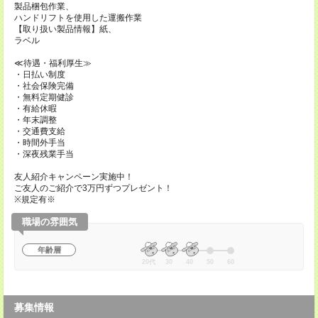
製品梱包作業、
ハンドリフトを使用した運搬作業
【取り扱い製品情報】紙、
ラベル
≪待遇・福利厚生≫
・日払い制度
・社会保険完備
・無料定期健診
・有給休暇
・年末調整
・交通費支給
・時間外手当
・深夜残業手当
友人紹介キャンペーン実施中！
ご友人のご紹介で3万円ずつプレゼント！
※規定有※
職場の雰囲気
年齢層
20代
30
40
50
60
募集情報