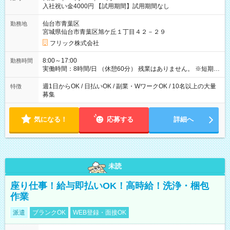
入社祝い金4000円 【試用期間】試用期間なし
仙台市青葉区
勤務地
宮城県仙台市青葉区旭ケ丘１丁目４２－２９
フリック株式会社
8:00～17:00
勤務時間
実働時間：8時間/日 （休憩60分） 残業はありません。 ※短期の
募集は行っておりません。予めご了承くださいませ。
週1日からOK / 日払いOK / 副業・WワークOK / 10名以上の大量
特徴
募集
気になる！
応募する
詳細へ
未読
座り仕事！給与即払いOK！高時給！洗浄・梱包
作業
派遣
ブランクOK
WEB登録・面接OK