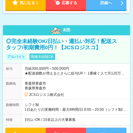
気になる！
応募する
詳細へ
未読
◎完全未経験OK/日払い・週払い対応！配送ス
タッフ/初期費用0円！【JCSロジスコ】
アルバイト
職種未経験OK
月給300,000円～500,000円
給与
★配達個数が増えるとさらに給与UP！ 1番稼ぐ人で月120万ほ
ど！ ・主要都市エリア 月収55万円／週5日稼働 月収65万~112
万円／週6日稼働 ・地方郊外エリア 月収40万円／週5日稼働 月
青森県青森市
勤務地
収40万円~50万円／週6日稼働 ＜モデルイメージ＞ ■月収50万
青森県青森市
円 (27歳男性/江東区在住)※元建築関係 1日150個配達×25日勤務
JCSロジスコ株式会社
(日休み) ■月収80万円(43歳男性/墨田区在住)※元営業 1日200個
配達×25日勤務(月休み) 【試用期間】試用期間なし
シフト制
勤務時間
1日あたりの実働時間：最大8時間/日 8:00～20:00（シフト制/実
働8時間） ※週5日勤務（場所次第では週4も有り） ※配達状況
によって時間外での勤務可能性有り ※案件により多少の前後あ
日払いOK / 10名以上の大量募集
特徴
り ※配達が完了次第、帰社OKです