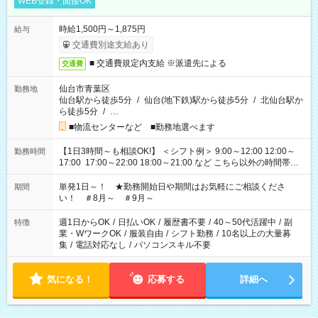
WEB登録・面接OK
時給1,500円～1,875円
給与
交通費別途支給あり
■ 交通費規定内支給 ※派遣先による
交通費
仙台市青葉区
勤務地
仙台駅から徒歩5分
/
仙台(地下鉄)駅から徒歩5分
/
北仙台駅か
ら徒歩5分
/
…
■物流センターなど ■勤務地選べます
【1日3時間～も相談OK!】 ＜シフト例＞ 9:00～12:00 12:00～
勤務時間
17:00 17:00～22:00 18:00～21:00 など こちら以外の時間帯も
お気軽にご相談ください！
単発1日～！ ★勤務開始日や期間はお気軽にご相談くださ
期間
い！ ＃8月～ ＃9月～
週1日からOK
/
日払いOK
/
履歴書不要
/
40～50代活躍中
/
副
特徴
業・WワークOK
/
服装自由
/
シフト勤務
/
10名以上の大量募
集
/
電話対応なし
/
パソコンスキル不要
気になる！
応募する
詳細へ