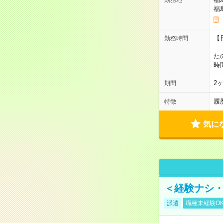
福
【
勤務時間
1
た
時
2
期間
履
特徴
気に
＜経験ナシ・
派遣
職種未経験O