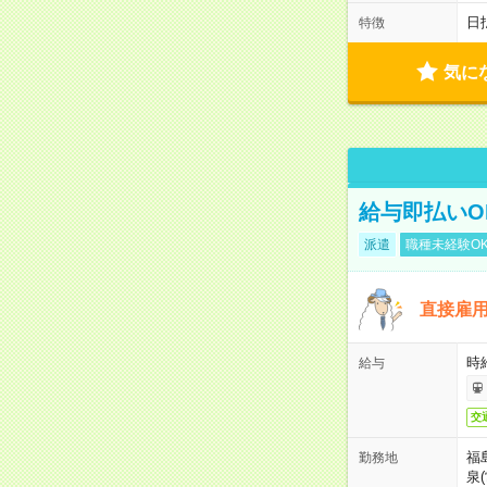
日
特徴
気に
給与即払いO
派遣
職種未経験O
直接雇
時給
給与
交
福
勤務地
泉