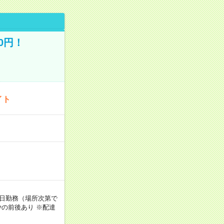
0円！
イト
週5日勤務（場所次第で
の前後あり ※配達