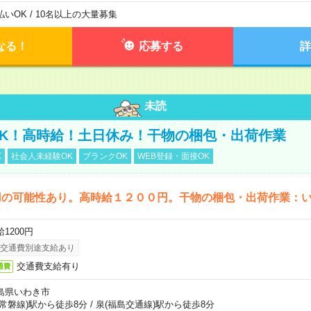
払いOK / 10名以上の大量募集
なる！
応募する
詳
未読
K！高時給！土日休み！干物の梱包・出荷作業
K
社会人未経験OK
ブランクOK
WEB登録・面接OK
用の可能性あり。高時給１２００円。干物の梱包・出荷作業：
1200円
交通費別途支給あり
交通費支給有り
通費
島県いわき市
(常磐線)駅から徒歩8分
/
泉(福島交通線)駅から徒歩8分