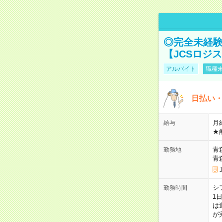
◎完全未経験
【JCSロジ
アルバイト
職種未
日払い・
月給
給与
★
青
勤務地
青
シ
勤務時間
1
は
が