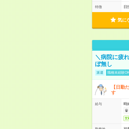
日
特徴
気に
＼病院に疲
ぼ無し
派遣
職種未経験O
【日勤
す
時
給与
交
福
勤務地