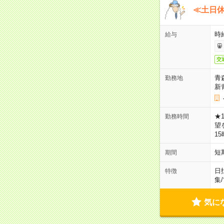
≪土日
時
給与
交
青
勤務地
新
★
勤務時間
望
1
短
期間
日
特徴
集
/
気に