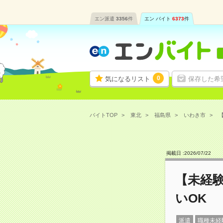
エン派遣
3356
件
エン バイト
6373
件
0
気になるリスト
保存した希
バイトTOP
東北
福島県
いわき市
【
掲載日 :
2026
/
07
/
22
【未経
いOK
派遣
職種未経