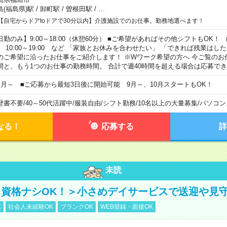
島(福島県)駅
/
卸町駅
/
曽根田駅
/
…
【自宅からドアtoドアで30分以内】介護施設でのお仕事。勤務地選べます！
日勤のみ】9:00～18:00（休憩60分） ■ご希望があればその他シフトもOK！ （例）
0:00～19:00 など 「家族とお休みを合わせたい」 「できれば残業はし
のご希望に沿ったお仕事をご紹介します！ ※Wワーク希望の方へ 今ご覧のお
間と、もう1つのお仕事の勤務時間。 合計で週40時間を超える場合は応募で
ヶ月～ ■ご応募から最短3日後に開始可能 9月～、10月スタートもOK！
歴書不要
/
40～50代活躍中
/
服装自由
/
シフト勤務
/
10名以上の大量募集
/
パソコン
なる！
応募する
詳
未読
資格ナシOK！＞小さめデイサービスで送迎や見
K
社会人未経験OK
ブランクOK
WEB登録・面接OK