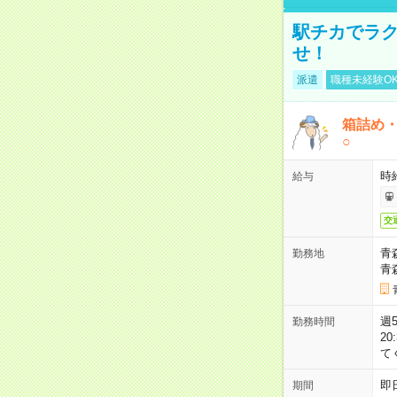
駅チカでラク
せ！
派遣
職種未経験O
箱詰め
○
時
給与
交
青
勤務地
青
週5
勤務時間
2
て
即
期間