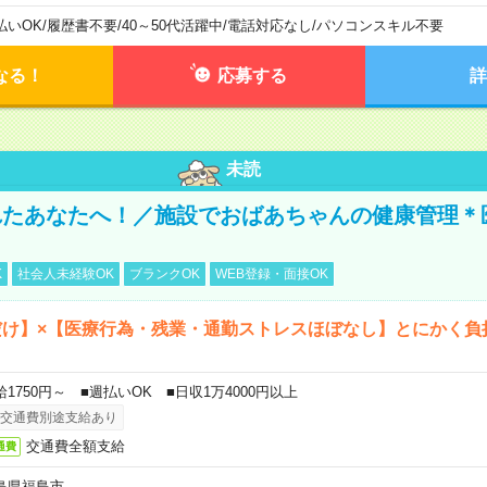
払いOK
/
履歴書不要
/
40～50代活躍中
/
電話対応なし
/
パソコンスキル不要
なる！
応募する
詳
未読
れたあなたへ！／施設でおばあちゃんの健康管理＊
K
社会人未経験OK
ブランクOK
WEB登録・面接OK
だけ】×【医療行為・残業・通勤ストレスほぼなし】とにかく負
給1750円～ ■週払いOK ■日収1万4000円以上
交通費別途支給あり
交通費全額支給
通費
島県福島市