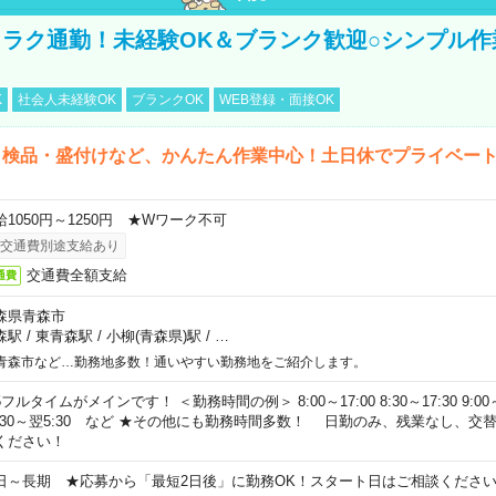
ラク通勤！未経験OK＆ブランク歓迎○シンプル作
K
社会人未経験OK
ブランクOK
WEB登録・面接OK
・検品・盛付けなど、かんたん作業中心！土日休でプライベー
給1050円～1250円 ★Wワーク不可
交通費別途支給あり
交通費全額支給
通費
森県青森市
森駅
/
東青森駅
/
小柳(青森県)駅
/
…
青森市など…勤務地多数！通いやすい勤務地をご紹介します。
フルタイムがメインです！ ＜勤務時間の例＞ 8:00～17:00 8:30～17:30 9:00～18:
0:30～翌5:30 など ★その他にも勤務時間多数！ 日勤のみ、残業なし、
ください！
日～長期 ★応募から「最短2日後」に勤務OK！スタート日はご相談くださ