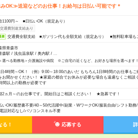
休みOK≫送迎などのお仕事！お給与は日払い可能です＊
給1100円～ ■日払いOK（規定あり）
交通費別途支給あり
交通費全額支給 ■ガソリン代も全額支給（規定あり） ■無料駐車場も
通費
森県青森市
青森駅
/
浅虫温泉駅
/
奥内駅
/
…
＜選べる勤務地＞介護施設や病院 ※ご自宅の近くなど、お好きな場所を選べます
1日4時間～OK！ （例）9:00～18:00のあいだ もちろん1日8時間のお仕事
をお聞かせください！ ★家庭の都合でお休みが必要な場合も遠慮なくご相談く
5時間以上の勤務が必要です
期2ヵ月～のお仕事です。開始日はご相談ください！ ★急募です！
払いOK
/
履歴書不要
/
40～50代活躍中
/
副業・WワークOK
/
服装自由
/
シフト勤務
/
電話対応なし
/
パソコンスキル不要
なる！
応募する
詳