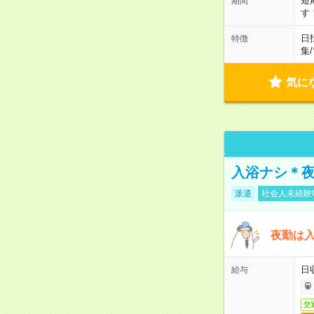
短
期間
す
日
特徴
集
/
気に
入浴ナシ＊夜
派遣
社会人未経験
夜勤は
日
給与
交