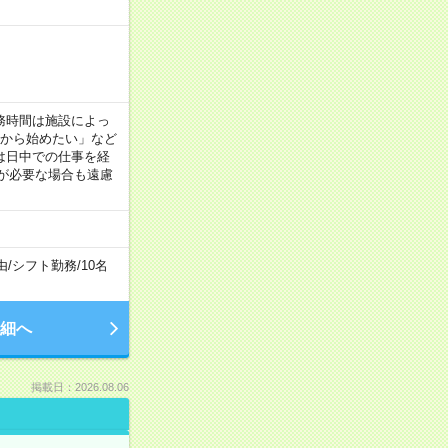
！
 ※勤務時間は施設によっ
間から始めたい」など
は日中での仕事を経
が必要な場合も遠慮
由
/
シフト勤務
/
10名
細へ
掲載日：2026.08.06