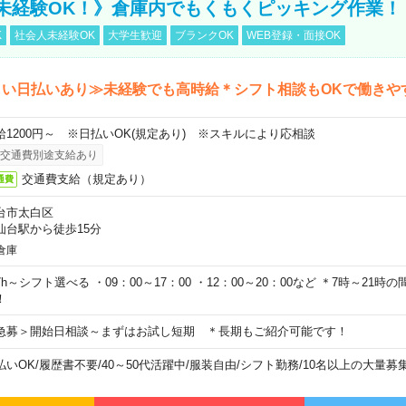
未経験OK！》倉庫内でもくもくピッキング作業！
K
社会人未経験OK
大学生歓迎
ブランクOK
WEB登録・面接OK
しい日払いあり≫未経験でも高時給＊シフト相談もOKで働きや
給1200円～ ※日払いOK(規定あり) ※スキルにより応相談
交通費別途支給あり
交通費支給（規定あり）
通費
台市太白区
仙台駅から徒歩15分
倉庫
7h～シフト選べる ・09：00～17：00 ・12：00～20：00など ＊7時～21
！
急募＞開始日相談～まずはお試し短期 ＊長期もご紹介可能です！
払いOK
/
履歴書不要
/
40～50代活躍中
/
服装自由
/
シフト勤務
/
10名以上の大量募