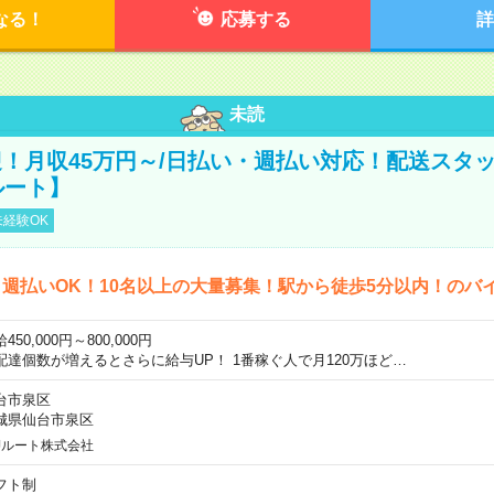
なる！
応募する
詳
未読
！月収45万円～/日払い・週払い対応！配送スタッ
ルート】
経験OK
週払いOK！10名以上の大量募集！駅から徒歩5分以内！のバ
450,000円～800,000円
配達個数が増えるとさらに給与UP！ 1番稼ぐ人で月120万ほど…
台市泉区
城県仙台市泉区
Jルート株式会社
フト制