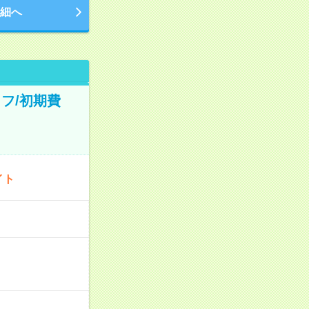
細へ
フ/初期費
イト