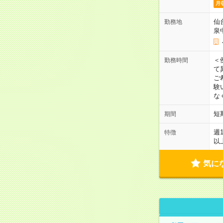
月
仙
勤務地
泉
＜
勤務時間
て
ご
験
な
短
期間
週
特徴
以
気に