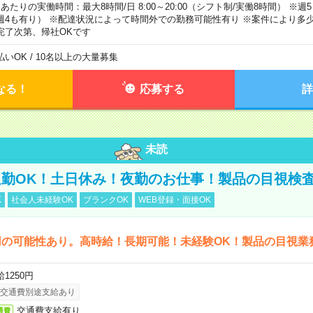
日あたりの実働時間：最大8時間/日 8:00～20:00（シフト制/実働8時間） ※
週4も有り） ※配達状況によって時間外での勤務可能性有り ※案件により多少
完了次第、帰社OKです
払いOK / 10名以上の大量募集
なる！
応募する
詳
未読
勤OK！土日休み！夜勤のお仕事！製品の目視検
K
社会人未経験OK
ブランクOK
WEB登録・面接OK
用の可能性あり。高時給！長期可能！未経験OK！製品の目視業
1250円
交通費別途支給あり
交通費支給有り
通費