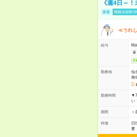
《週4日～！
派遣
職種未経験O
≪うれ
時
給与
交
仙
勤務地
南
▼
勤務時間
い
＜
期間
日
特徴
要