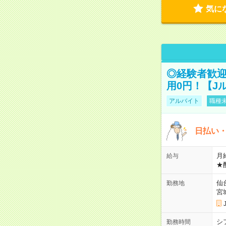
気に
◎経験者歓迎
用0円！【J
アルバイト
職種未
日払い・
月給
給与
★
仙
勤務地
宮
シ
勤務時間