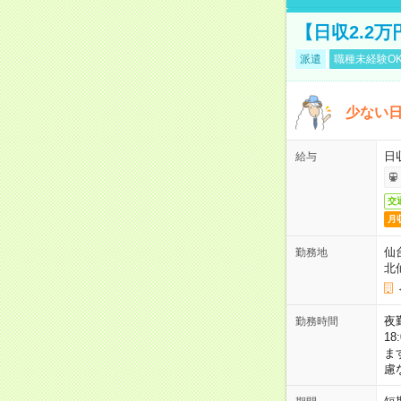
【日収2.2
派遣
職種未経験O
少ない
日
給与
交
月
仙
勤務地
北
夜勤
勤務時間
1
ま
慮