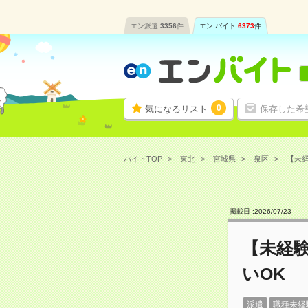
エン派遣
3356
件
エン バイト
6373
件
0
気になるリスト
保存した希
バイトTOP
東北
宮城県
泉区
【未経
掲載日 :
2026
/
07
/
23
【未経
いOK
派遣
職種未経