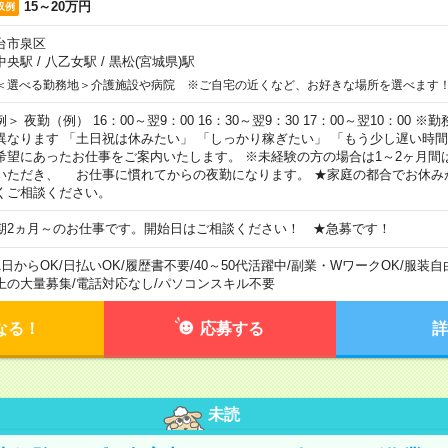
15～20万円
収例
台市泉区
中央駅
/
八乙女駅
/
黒松(宮城県)駅
＜選べる勤務地＞介護施設や病院 ※ご自宅の近くなど、お好きな場所を選べます
例＞ 夜勤（例） 16：00～翌9：00 16：30～翌9：30 17：00～翌10：00
異なります 「土日祝は休みたい」 「しっかり稼ぎたい」 「もう少し遅い時
希望にあったお仕事をご案内いたします。 ※未経験の方の場合は1～2ヶ月間
いただき、 お仕事に慣れてからの夜勤になります。 ★家庭の都合でお休み
くご相談ください。
期2ヵ月～のお仕事です。開始日はご相談ください！ ★急募です！
1日からOK
/
日払いOK
/
履歴書不要
/
40～50代活躍中
/
副業・WワークOK
/
服装自
上の大量募集
/
電話対応なし
/
パソコンスキル不要
なる！
応募する
詳
未読