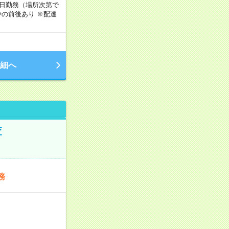
週5日勤務（場所次第で
の前後あり ※配達
細へ
査
務