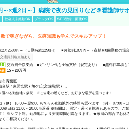
万円～×週2日～】病院で夜の見回りなど＠看護師サ
K
社会人未経験OK
ブランクOK
WEB登録・面接OK
日数で稼ぎながら、医療知識も学んでスキルアップ！
収2万2500円～（日勤時給1250円） ■月収例18万円～（夜勤月8回勤務の場
交通費別途支給あり
交通費全額支給 ■ガソリン代も全額支給（規定あり） ■無料駐車場も
通費
15～20万円
収例
台市青葉区
仙台駅
/
東照宮駅
/
旭ケ丘(宮城県)駅
/
…
＜選べる勤務地＞病院 ※ご自宅の近くなど、お好きな場所を選べます！
（例） 16:00～翌9:00 もちろん夜勤以外の時間も選べます （例） 07:00～16:
8:00※日勤 11:00～20:00※遅番 ※時間は、固定・選べる施設もあるので、
す！ ※シフト制。勤務地により実働時間が異なります。★家庭の都合でお休
なくご相談ください。