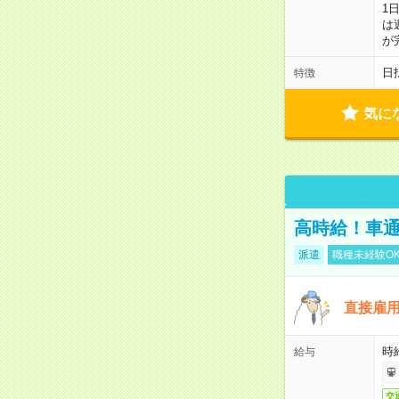
1
は
が
日
特徴
気に
高時給！車通
派遣
職種未経験O
直接雇
時給
給与
交