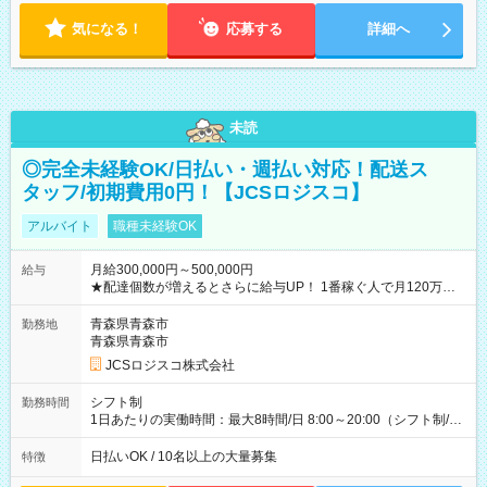
気になる！
応募する
詳細へ
未読
◎完全未経験OK/日払い・週払い対応！配送ス
タッフ/初期費用0円！【JCSロジスコ】
アルバイト
職種未経験OK
月給300,000円～500,000円
給与
★配達個数が増えるとさらに給与UP！ 1番稼ぐ人で月120万ほ
ど！ ・主要都市エリア 月収55万円／週5日稼働 月収65万~112
万円／週6日稼働 ・地方郊外エリア 月収40万円／週5日稼働 月
青森県青森市
勤務地
収40万円~50万円／週6日稼働 ＜モデルイメージ＞ ■月収50万
青森県青森市
円 (27歳男性/江東区在住)※元建築関係 1日150個配達×25日勤務
JCSロジスコ株式会社
(日休み) ■月収80万円(43歳男性/墨田区在住)※元営業 1日200個
配達×25日勤務(月休み) 【試用期間】試用期間なし
シフト制
勤務時間
1日あたりの実働時間：最大8時間/日 8:00～20:00（シフト制/実
働8時間） ※週5日勤務（場所次第では週4も有り） ※配達状況
によって時間外での勤務可能性有り ※案件により多少の前後あ
日払いOK / 10名以上の大量募集
特徴
り ※配達が完了次第、帰社OKです