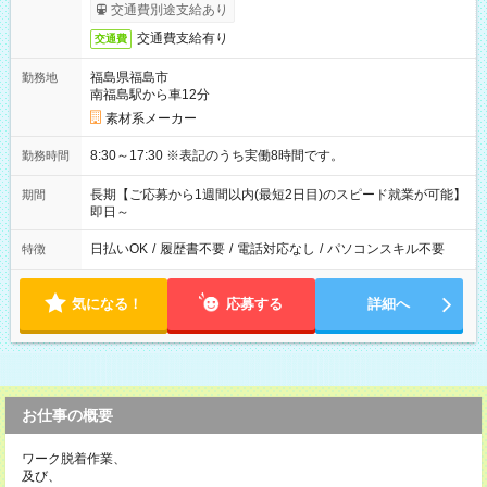
交通費別途支給あり
交通費支給有り
交通費
福島県福島市
勤務地
南福島駅から車12分
素材系メーカー
8:30～17:30 ※表記のうち実働8時間です。
勤務時間
長期【ご応募から1週間以内(最短2日目)のスピード就業が可能】
期間
即日～
日払いOK
/
履歴書不要
/
電話対応なし
/
パソコンスキル不要
特徴
気になる！
応募する
詳細へ
お仕事の概要
ワーク脱着作業、
及び、