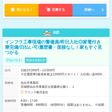
気になる！
応募する
詳細へ
未読
インフラ工事現場の警備員/即日入社◎家電付き
寮完備/日払い可/履歴書・面接なし！家もすぐ見
つかる
アルバイト
職種未経験OK
日給10,000円～13,500円
給与
※交通誘導2級保有者は12000円スタート！ 入社祝い金4000円
【試用期間】試用期間なし
仙台市青葉区
勤務地
宮城県仙台市青葉区台原森林公園１－１
フリック株式会社
8:00～17:00
勤務時間
実働時間：8時間/日 （休憩60分） 残業はありません。 ※短期の
募集は行っておりません。予めご了承くださいませ。