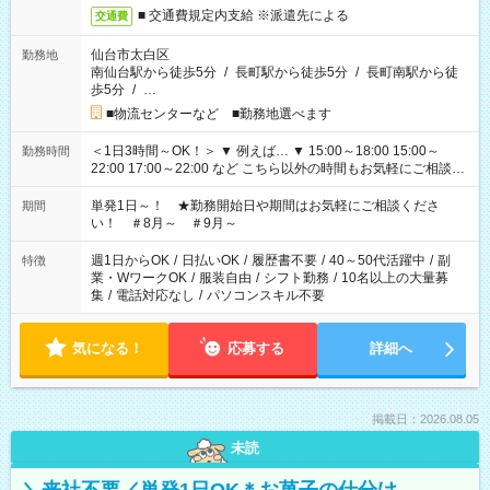
■ 交通費規定内支給 ※派遣先による
交通費
仙台市太白区
勤務地
南仙台駅から徒歩5分
/
長町駅から徒歩5分
/
長町南駅から徒
歩5分
/
…
■物流センターなど ■勤務地選べます
＜1日3時間～OK！＞ ▼ 例えば… ▼ 15:00～18:00 15:00～
勤務時間
22:00 17:00～22:00 など こちら以外の時間もお気軽にご相談く
ださい！
単発1日～！ ★勤務開始日や期間はお気軽にご相談くださ
期間
い！ ＃8月～ ＃9月～
週1日からOK
/
日払いOK
/
履歴書不要
/
40～50代活躍中
/
副
特徴
業・WワークOK
/
服装自由
/
シフト勤務
/
10名以上の大量募
集
/
電話対応なし
/
パソコンスキル不要
気になる！
応募する
詳細へ
掲載日：2026.08.05
未読