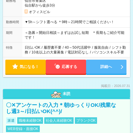
仙台市青葉区
勤務地
仙台駅から徒歩3分
オフィスビル
▼5h～シフト選べる ＊9時～21時間でご相談ください！
勤務時間
＜急募＞開始日相談～まずはお試し短期 ＊長期もご紹介可能
期間
です！
日払いOK
/
履歴書不要
/
40～50代活躍中
/
服装自由
/
シフト勤
特徴
務
/
10名以上の大量募集
/
電話対応なし
/
パソコンスキル不要
気になる！
応募する
詳細へ
掲載日：2026.07.31
未読
〇✕アンケートの入力＊朝ゆっくりOK/残業な
し週3～/日払いOK(^^)/
派遣
職種未経験OK
社会人未経験OK
ブランクOK
WEB登録・面接OK