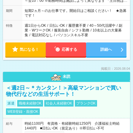
～翌10：00 ※勤務時間は施設によって異なります 「土日祝は休
みたい」 「しっかり稼ぎたい」 「もう少し遅い時間から始めた
い」など ご希望にあったお仕事をご案内いたします。 ※未経験
短期2ヵ月～のお仕事です。開始日はご相談ください！ ★急募
期間
の方の場合は1～2ヶ月間は日中での仕事を経験いただき、 お
です！
仕事に慣れてからの夜勤になります。 ★家庭の都合でお休みが
必要な場合も遠慮なくご相談ください。
週1日からOK
/
日払いOK
/
履歴書不要
/
40～50代活躍中
/
副
特徴
業・WワークOK
/
服装自由
/
シフト勤務
/
10名以上の大量募
集
/
電話対応なし
/
パソコンスキル不要
気になる！
応募する
詳細へ
掲載日：2026.08.04
未読
＜週2日～＊カンタン！＞高級マンションで買い
物代行などの生活サポート！
派遣
職種未経験OK
社会人未経験OK
ブランクOK
WEB登録・面接OK
時給1100円 有資格・有経験時給1250円 介護福祉士時給
給与
1440円 ■日払いOK（規定あり）※即日払い不可