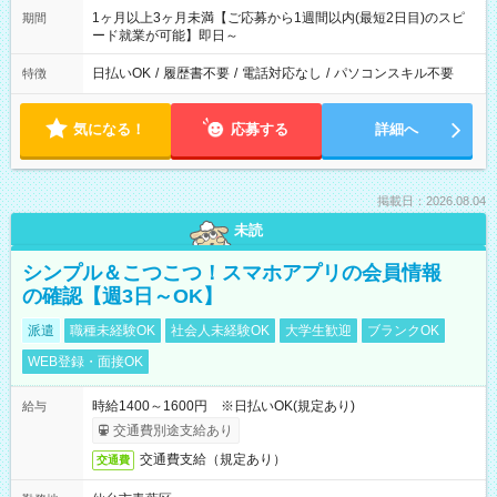
1ヶ月以上3ヶ月未満【ご応募から1週間以内(最短2日目)のスピ
期間
ード就業が可能】即日～
日払いOK
/
履歴書不要
/
電話対応なし
/
パソコンスキル不要
特徴
気になる！
応募する
詳細へ
掲載日：2026.08.04
未読
シンプル＆こつこつ！スマホアプリの会員情報
の確認【週3日～OK】
派遣
職種未経験OK
社会人未経験OK
大学生歓迎
ブランクOK
WEB登録・面接OK
時給1400～1600円 ※日払いOK(規定あり)
給与
交通費別途支給あり
交通費支給（規定あり）
交通費