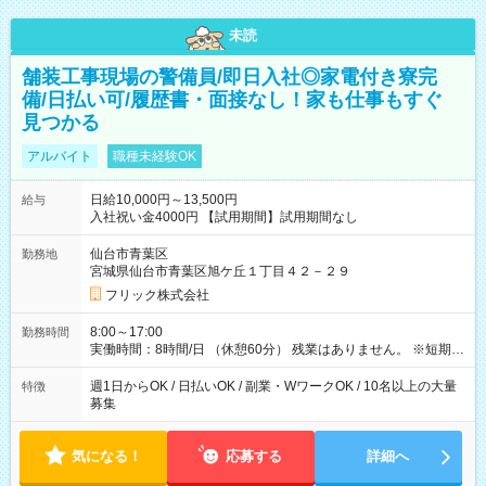
未読
舗装工事現場の警備員/即日入社◎家電付き寮完
備/日払い可/履歴書・面接なし！家も仕事もすぐ
見つかる
アルバイト
職種未経験OK
日給10,000円～13,500円
給与
入社祝い金4000円 【試用期間】試用期間なし
仙台市青葉区
勤務地
宮城県仙台市青葉区旭ケ丘１丁目４２－２９
フリック株式会社
8:00～17:00
勤務時間
実働時間：8時間/日 （休憩60分） 残業はありません。 ※短期の
募集は行っておりません。予めご了承くださいませ。
週1日からOK / 日払いOK / 副業・WワークOK / 10名以上の大量
特徴
募集
気になる！
応募する
詳細へ