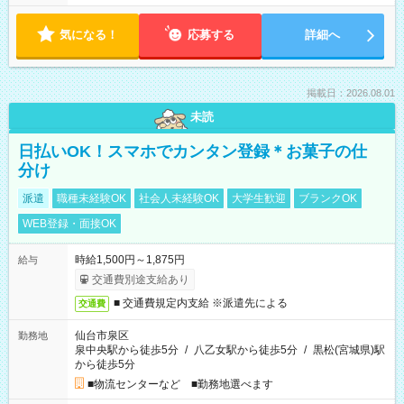
気になる！
応募する
詳細へ
掲載日：2026.08.01
未読
日払いOK！スマホでカンタン登録＊お菓子の仕
分け
派遣
職種未経験OK
社会人未経験OK
大学生歓迎
ブランクOK
WEB登録・面接OK
時給1,500円～1,875円
給与
交通費別途支給あり
■ 交通費規定内支給 ※派遣先による
交通費
仙台市泉区
勤務地
泉中央駅から徒歩5分
/
八乙女駅から徒歩5分
/
黒松(宮城県)駅
から徒歩5分
■物流センターなど ■勤務地選べます