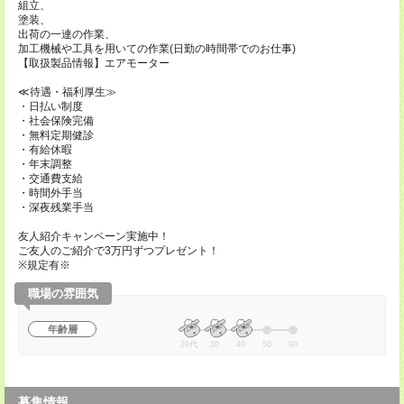
組立、
塗装、
出荷の一連の作業、
加工機械や工具を用いての作業(日勤の時間帯でのお仕事)
【取扱製品情報】エアモーター
≪待遇・福利厚生≫
・日払い制度
・社会保険完備
・無料定期健診
・有給休暇
・年末調整
・交通費支給
・時間外手当
・深夜残業手当
友人紹介キャンペーン実施中！
ご友人のご紹介で3万円ずつプレゼント！
※規定有※
職場の雰囲気
年齢層
20代
30
40
50
60
募集情報