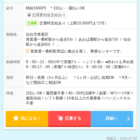
時給1600円 ＊日払い・週払いOK
給与
交通費別途支給あり
交通時支給あり（上限15,000円まで/月）
交通費
仙台市青葉区
勤務地
青葉通一番町駅から徒歩5分
/
あおば通駅から徒歩7分
/
仙台
駅から徒歩8分
/
…
青葉通一番町駅周辺に拠点を置く、事務センターです。
9：00～21：00の中で実働7ｈ～ ＜シフト例＞ ●終わりも早め派
勤務時間
9：00-17：00（実働7ｈ/休憩1ｈ） 9：00-18：00（実働8ｈ/休
憩1ｈ） 10：00-19：00（実働8ｈ/休憩1ｈ） ●朝ゆっくり派
11：00-20：00（実働8ｈ/休憩1ｈ） 12：00-20：00（実働7ｈ/
即日～長期（3ヶ月以上） ＊1ヶ月～お試し短期OK ＊9月～
期間
休憩1ｈ） 12：00-21：00（実働8ｈ/休憩1ｈ） 13：00-22：
など開始日ご相談OK
00（実働8ｈ/休憩1ｈ） ＊時間帯固定OK
日払いOK
/
履歴書不要
/
40～50代活躍中
/
副業・WワークOK
/
特徴
服装自由
/
シフト勤務
/
10名以上の大量募集
/
パソコンスキル
不要
気になる！
応募する
詳細へ
掲載日：2026.07.30