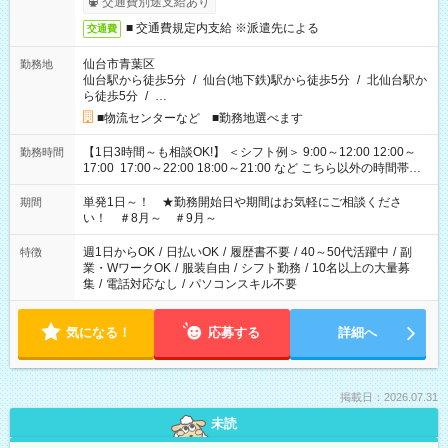
交通費別途支給あり
■ 交通費規定内支給 ※派遣先による
交通費
仙台市青葉区
勤務地
仙台駅から徒歩5分
/
仙台(地下鉄)駅から徒歩5分
/
北仙台駅か
ら徒歩5分
/
…
■物流センターなど ■勤務地選べます
【1日3時間～も相談OK!】 ＜シフト例＞ 9:00～12:00 12:00～
勤務時間
17:00 17:00～22:00 18:00～21:00 など こちら以外の時間帯も
お気軽にご相談ください！
単発1日～！ ★勤務開始日や期間はお気軽にご相談くださ
期間
い！ ＃8月～ ＃9月～
週1日からOK
/
日払いOK
/
履歴書不要
/
40～50代活躍中
/
副
特徴
業・WワークOK
/
服装自由
/
シフト勤務
/
10名以上の大量募
集
/
電話対応なし
/
パソコンスキル不要
気になる！
応募する
詳細へ
掲載日：2026.07.31
未読