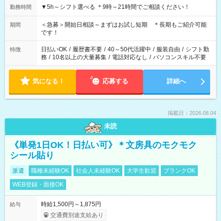
▼5h～シフト選べる ＊9時～21時間でご相談ください！
勤務時間
＜急募＞開始日相談～まずはお試し短期 ＊長期もご紹介可能
期間
です！
日払いOK
/
履歴書不要
/
40～50代活躍中
/
服装自由
/
シフト勤
特徴
務
/
10名以上の大量募集
/
電話対応なし
/
パソコンスキル不要
気になる！
応募する
詳細へ
掲載日：2026.08.04
未読
《単発1日OK！日払い可》＊文房具のモクモク
シール貼り
派遣
職種未経験OK
社会人未経験OK
大学生歓迎
ブランクOK
WEB登録・面接OK
時給1,500円～1,875円
給与
交通費別途支給あり