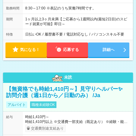
8:30～17:00 ※表記のうち実働7時間です。
勤務時間
1ヶ月以上3ヶ月未満【ご応募から1週間以内(最短2日目)のスピ
期間
ード就業が可能】即日～
日払いOK
/
履歴書不要
/
電話対応なし
/
パソコンスキル不要
特徴
気になる！
応募する
詳細へ
未読
【無資格でも時給1,410円～】見守りヘルパー✨
訪問介護（週1日から／日勤のみ） /Ja
アルバイト
職種未経験OK
時給1,410円～
給与
時給1,410円以上 ※交通費一部支給（既定あり） ※経験・能力を
考慮して決定します 【収入例】 週1回勤務の場合：1,410円×8時
交通費別途支給あり
間×4回=4万5,120円 週3回勤務の場合：1,410円×8時間×12回