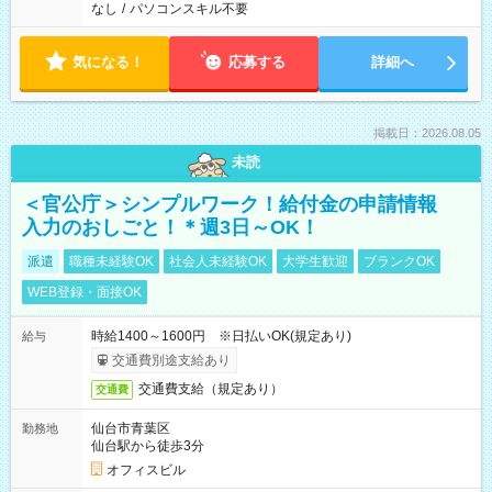
なし
/
パソコンスキル不要
気になる！
応募する
詳細へ
掲載日：2026.08.05
未読
＜官公庁＞シンプルワーク！給付金の申請情報
入力のおしごと！＊週3日～OK！
派遣
職種未経験OK
社会人未経験OK
大学生歓迎
ブランクOK
WEB登録・面接OK
時給1400～1600円 ※日払いOK(規定あり)
給与
交通費別途支給あり
交通費支給（規定あり）
交通費
仙台市青葉区
勤務地
仙台駅から徒歩3分
オフィスビル