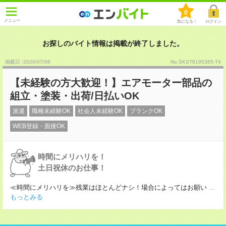
0
メニュー
気になる！
ログイン
お探しのバイト情報は掲載が終了しました。
掲載日 :2026
/
07
/
08
No.SKST8195365-T4
【未経験の方大歓迎！】エアモーター部品の
組立・塗装・出荷/日払いOK
派遣
職種未経験OK
社会人未経験OK
ブランクOK
WEB登録・面接OK
時間にメリハリを！
土日祝休のお仕事！
≪時間にメリハリを≫残業はほとんどナシ！場合によってはお願い
...
もっとみる