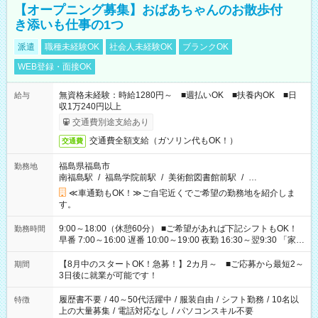
【オープニング募集】おばあちゃんのお散歩付
き添いも仕事の1つ
派遣
職種未経験OK
社会人未経験OK
ブランクOK
WEB登録・面接OK
無資格未経験：時給1280円～ ■週払いOK ■扶養内OK ■日
給与
収1万240円以上
交通費別途支給あり
交通費全額支給（ガソリン代もOK！）
交通費
福島県福島市
勤務地
南福島駅
/
福島学院前駅
/
美術館図書館前駅
/
…
≪車通勤もOK！≫ご自宅近くでご希望の勤務地を紹介しま
す。
9:00～18:00（休憩60分） ■ご希望があれば下記シフトもOK！
勤務時間
早番 7:00～16:00 遅番 10:00～19:00 夜勤 16:30～翌9:30 「家族
と休みを合わせたい」 「余裕を持って夕飯の準備がしたい」
「できれば残業はしたくない」 など、ご希望を教えてください
【8月中のスタートOK！急募！】2カ月～ ■ご応募から最短2～
期間
ね。 ※Wワーク希望の方へ 今ご覧のお仕事で希望する勤務時間
3日後に就業が可能です！
と、もう1つのお仕事の勤務時間。 合計で週40時間を超える場
合は応募できません。
履歴書不要
/
40～50代活躍中
/
服装自由
/
シフト勤務
/
10名以
特徴
上の大量募集
/
電話対応なし
/
パソコンスキル不要