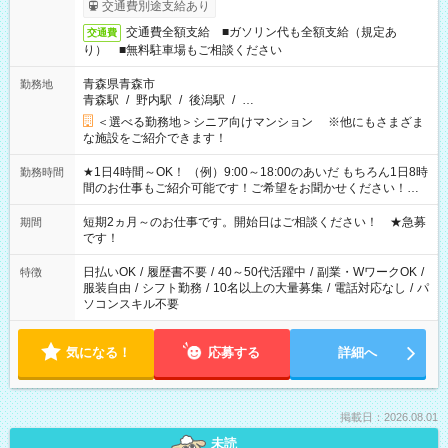
交通費別途支給あり
交通費全額支給 ■ガソリン代も全額支給（規定あ
交通費
り） ■無料駐車場もご相談ください
青森県青森市
勤務地
青森駅
/
野内駅
/
後潟駅
/
…
＜選べる勤務地＞シニア向けマンション ※他にもさまざま
な施設をご紹介できます！
★1日4時間～OK！ （例）9:00～18:00のあいだ もちろん1日8時
勤務時間
間のお仕事もご紹介可能です！ご希望をお聞かせください！★
家庭の都合でお休みが必要な場合も遠慮なくご相談ください。
※週最低15時間以上の勤務が必要です
短期2ヵ月～のお仕事です。開始日はご相談ください！ ★急募
期間
です！
日払いOK
/
履歴書不要
/
40～50代活躍中
/
副業・WワークOK
/
特徴
服装自由
/
シフト勤務
/
10名以上の大量募集
/
電話対応なし
/
パ
ソコンスキル不要
気になる！
応募する
詳細へ
掲載日：2026.08.01
未読