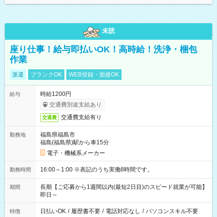
未読
座り仕事！給与即払いOK！高時給！洗浄・梱包
作業
派遣
ブランクOK
WEB登録・面接OK
時給1200円
給与
交通費別途支給あり
交通費支給有り
交通費
福島県福島市
勤務地
福島(福島県)駅から車15分
電子・機械系メーカー
16:00～1:00 ※表記のうち実働8時間です。
勤務時間
長期【ご応募から1週間以内(最短2日目)のスピード就業が可能】
期間
即日～
日払いOK
/
履歴書不要
/
電話対応なし
/
パソコンスキル不要
特徴