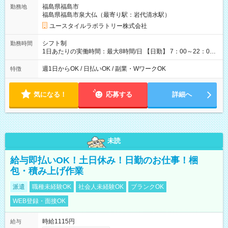
=13万5,360円 週5回勤務の場合：1,410円×8時間×20回=22万
福島県福島市
勤務地
5,600円 【試用期間】試用期間あり 試用期間の長さ：2ヶ月
福島県福島市泉大仏（最寄り駅：岩代清水駅）
※ 雇用形態と給与に、本採用時と異なる部分があります。 雇用
形態：本採用時と同じです。 給与：時給 1,040円以上
ユースタイルラボラトリー株式会社
シフト制
勤務時間
1日あたりの実働時間：最大8時間/日 【日勤】 7：00～22：00
の間で8時間勤務（休憩時間は法定通り） ※週1日～OK ／ 夜勤
なし ＊＊ 勤務時間例 ＊＊ ■8時から17時 ■9時から18時 ■10
週1日からOK / 日払いOK / 副業・WワークOK
特徴
時から19時 ■12時から21時 など ※訪問先により変動 ※曜日固
定（毎週同じ曜日勤務）
気になる！
応募する
詳細へ
未読
給与即払いOK！土日休み！日勤のお仕事！梱
包・積み上げ作業
派遣
職種未経験OK
社会人未経験OK
ブランクOK
WEB登録・面接OK
時給1115円
給与