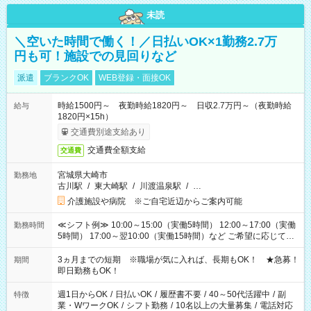
未読
＼空いた時間で働く！／日払いOK×1勤務2.7万
円も可！施設での見回りなど
派遣
ブランクOK
WEB登録・面接OK
時給1500円～ 夜勤時給1820円～ 日収2.7万円～（夜勤時給
給与
1820円×15h）
交通費別途支給あり
交通費全額支給
交通費
宮城県大崎市
勤務地
古川駅
/
東大崎駅
/
川渡温泉駅
/
…
介護施設や病院 ※ご自宅近辺からご案内可能
≪シフト例≫ 10:00～15:00（実働5時間） 12:00～17:00（実働
勤務時間
5時間） 17:00～翌10:00（実働15時間）など ご希望に応じて、
働く時間は調整できます！ お気軽に担当へ相談ください！
3ヵ月までの短期 ※職場が気に入れば、長期もOK！ ★急募！
期間
即日勤務もOK！
週1日からOK
/
日払いOK
/
履歴書不要
/
40～50代活躍中
/
副
特徴
業・WワークOK
/
シフト勤務
/
10名以上の大量募集
/
電話対応