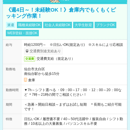
《週4日～！未経験OK！》倉庫内でもくもくピ
ッキング作業！
派遣
職種未経験OK
社会人未経験OK
大学生歓迎
ブランクOK
WEB登録・面接OK
時給1200円～ ※日払いOK(規定あり) ※スキルにより応相談
給与
交通費別途支給あり
交通費支給（規定あり）
交通費
仙台市太白区
勤務地
南仙台駅から徒歩15分
倉庫
▼7h～シフト選べる ・09：00～17：00 ・12：00～20：00な
勤務時間
ど ＊7時～21時の間でご相談ください！
＜急募＞開始日相談～まずはお試し短期 ＊長期もご紹介可能
期間
です！
日払いOK
/
履歴書不要
/
40～50代活躍中
/
服装自由
/
シフト勤
特徴
務
/
10名以上の大量募集
/
パソコンスキル不要