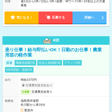
週1日からOK / 日払いOK / 副業・WワークOK / 10名以上の大量
特徴
募集
気になる！
応募する
詳細へ
未読
座り仕事！給与即払いOK！日勤のお仕事！農業
用苗の軽作業
派遣
職種未経験OK
社会人未経験OK
ブランクOK
WEB登録・面接OK
時給1070円
給与
交通費別途支給あり
交通費支給有り
交通費
福島県伊達郡
勤務地
松川駅から車16分
製造外