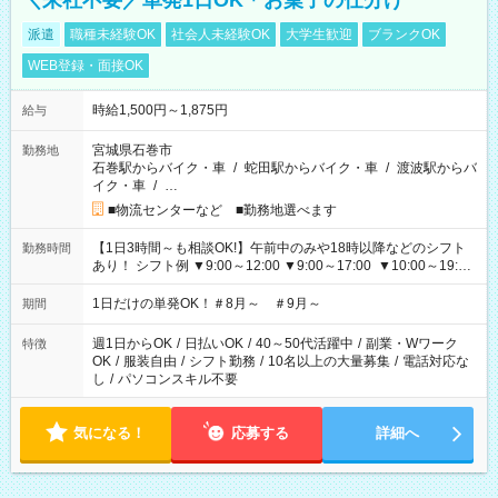
＼来社不要／単発1日OK＊お菓子の仕分け
派遣
職種未経験OK
社会人未経験OK
大学生歓迎
ブランクOK
WEB登録・面接OK
時給1,500円～1,875円
給与
宮城県石巻市
勤務地
石巻駅からバイク・車
/
蛇田駅からバイク・車
/
渡波駅からバ
イク・車
/
…
■物流センターなど ■勤務地選べます
【1日3時間～も相談OK!】午前中のみや18時以降などのシフト
勤務時間
あり！ シフト例 ▼9:00～12:00 ▼9:00～17:00 ▼10:00～19:00
▼18:00～21:00
1日だけの単発OK！＃8月～ ＃9月～
期間
週1日からOK
/
日払いOK
/
40～50代活躍中
/
副業・Wワーク
特徴
OK
/
服装自由
/
シフト勤務
/
10名以上の大量募集
/
電話対応な
し
/
パソコンスキル不要
気になる！
応募する
詳細へ