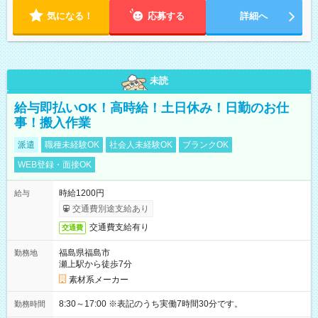
気になる！
応募する
詳細へ
未読
給与即払いOK！高時給！土日休み！日勤のお仕
事！搬入作業
派遣
職種未経験OK
社会人未経験OK
ブランクOK
WEB登録・面接OK
時給1200円
給与
交通費別途支給あり
交通費支給有り
交通費
福島県福島市
勤務地
瀬上駅から徒歩7分
素材系メーカー
8:30～17:00 ※表記のうち実働7時間30分です。
勤務時間