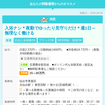
あなたの閲覧履歴からのオススメ
掲載日：2026.08.04
未読
入浴ナシ＊夜勤でゆったり見守りだけ＊週1日～
無理なく働ける
派遣
社会人未経験OK
ブランクOK
WEB登録・面接OK
日収2.3万円～（日勤時給1400円） ■月収例18.7万円～（夜勤
給与
月8回勤務の場合）
交通費別途支給あり
交通費全額支給 ■ガソリン代も全額支給（規定あ
交通費
り） ■無料駐車場もご相談ください
15～20万円
月収例
仙台市青葉区
勤務地
北仙台駅
/
東照宮駅
/
旭ケ丘(宮城県)駅
/
…
＜選べる勤務地＞介護施設や病院 ※ご自宅の近くなど、お
好きな場所を選べます！
＜例＞ 夜勤（例） 16：00～翌9：00 16：30～翌9：30 17：00
勤務時間