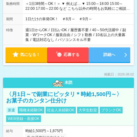
＜1日3時間～OK！＞ ▼ 例えば… ▼ 15:00～18:00 15:00～
勤務時間
22:00 17:00～22:00 など こちら以外の時間もお気軽にご相談く
ださい！
1日だけの単発OK！ ＃8月～ ＃9月～
期間
週1日からOK
/
日払いOK
/
履歴書不要
/
40～50代活躍中
/
副
特徴
業・WワークOK
/
服装自由
/
シフト勤務
/
10名以上の大量募
集
/
電話対応なし
/
パソコンスキル不要
気になる！
応募する
詳細へ
掲載日：2026.08.02
未読
〈月1日～で副業にピッタリ＊時給1,500円～〉
お菓子のカンタン仕分け
派遣
職種未経験OK
社会人未経験OK
大学生歓迎
ブランクOK
WEB登録・面接OK
時給1,500円～1,875円
給与