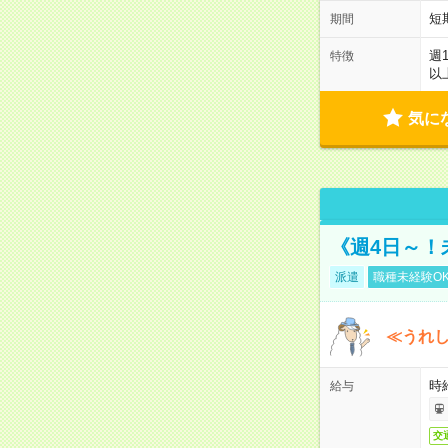
短
期間
週
特徴
以
気に
《週4日～！
派遣
職種未経験O
≪うれ
時
給与
交