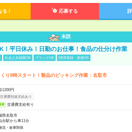
なる！
応募する
詳
未読
K！平日休み！日勤のお仕事！食品の仕分け作業
K
社会人未経験OK
ブランクOK
WEB登録・面接OK
っくり9時スタート！製品のピッキング作業：名取市
1200円
交通費別途支給あり
交通費支給有り
通費
城県名取市
仙台駅から車11分
物流・倉庫関係