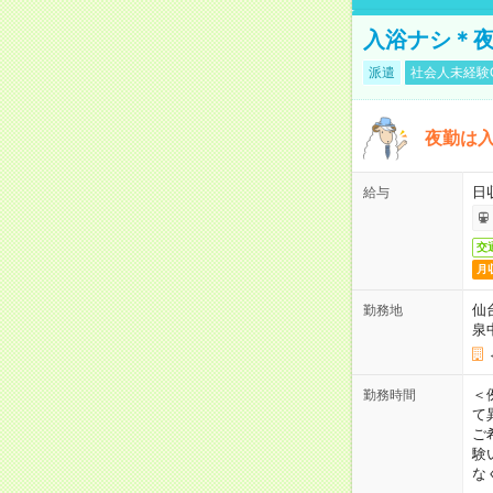
入浴ナシ＊夜
派遣
社会人未経験
夜勤は
日
給与
交
月
仙
勤務地
泉
＜
勤務時間
て
ご
験
な