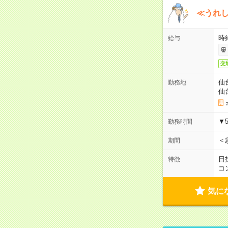
≪うれ
時
給与
交
仙
勤務地
仙
▼
勤務時間
＜
期間
日
特徴
コ
気に