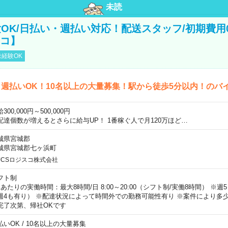
未読
OK/日払い・週払い対応！配送スタッフ/初期費用
スコ】
経験OK
週払いOK！10名以上の大量募集！駅から徒歩5分以内！のバ
300,000円～500,000円
配達個数が増えるとさらに給与UP！ 1番稼ぐ人で月120万ほど…
城県宮城郡
城県宮城郡七ヶ浜町
JCSロジスコ株式会社
フト制
日あたりの実働時間：最大8時間/日 8:00～20:00（シフト制/実働8時間） ※
週4も有り） ※配達状況によって時間外での勤務可能性有り ※案件により多少
完了次第、帰社OKです
払いOK / 10名以上の大量募集