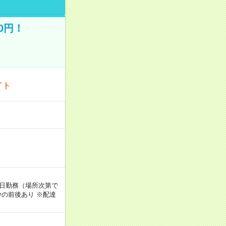
0円！
イト
週5日勤務（場所次第で
の前後あり ※配達