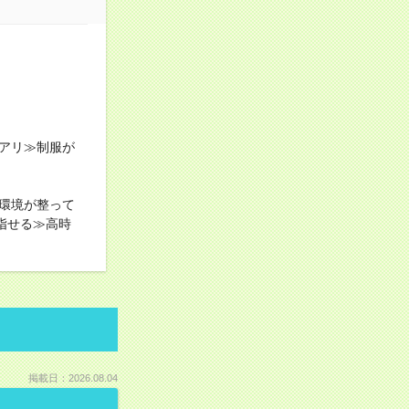
アリ≫制服が
環境が整って
指せる≫高時
掲載日：2026.08.04