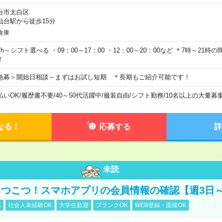
台市太白区
仙台駅から徒歩15分
倉庫
7h～シフト選べる ・09：00～17：00 ・12：00～20：00など ＊7時～21
！
急募＞開始日相談～まずはお試し短期 ＊長期もご紹介可能です！
払いOK
/
履歴書不要
/
40～50代活躍中
/
服装自由
/
シフト勤務
/
10名以上の大量募
なる！
応募する
詳
未読
つこつ！スマホアプリの会員情報の確認【週3日～
K
社会人未経験OK
大学生歓迎
ブランクOK
WEB登録・面接OK