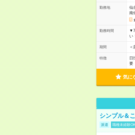
仙
勤務地
南
▼
勤務時間
い
＜
期間
日
特徴
要
気に
シンプル＆こ
派遣
職種未経験O