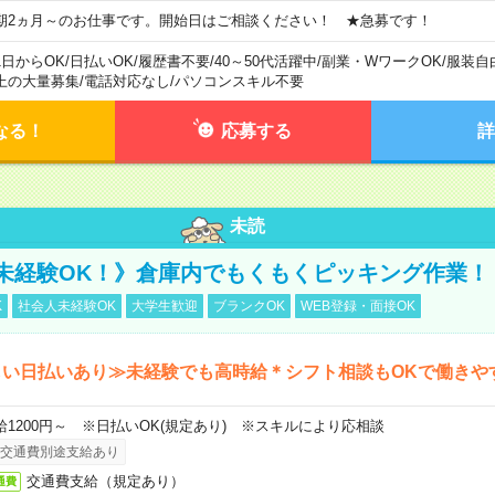
期2ヵ月～のお仕事です。開始日はご相談ください！ ★急募です！
1日からOK
/
日払いOK
/
履歴書不要
/
40～50代活躍中
/
副業・WワークOK
/
服装自
上の大量募集
/
電話対応なし
/
パソコンスキル不要
なる！
応募する
詳
未読
未経験OK！》倉庫内でもくもくピッキング作業！
K
社会人未経験OK
大学生歓迎
ブランクOK
WEB登録・面接OK
しい日払いあり≫未経験でも高時給＊シフト相談もOKで働きや
給1200円～ ※日払いOK(規定あり) ※スキルにより応相談
交通費別途支給あり
交通費支給（規定あり）
通費