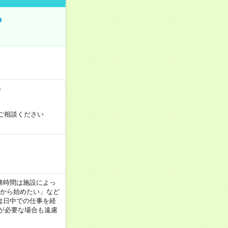
る
）
ご相談ください
！
 ※勤務時間は施設によっ
間から始めたい」など
は日中での仕事を経
が必要な場合も遠慮