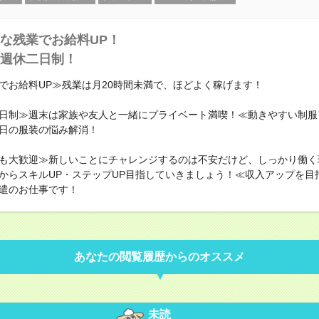
な残業でお給料UP！
週休二日制！
でお給料UP≫残業は月20時間未満で、ほどよく稼げます！
日制≫週末は家族や友人と一緒にプライベート満喫！≪動きやすい制服
日の服装の悩み解消！
も大歓迎≫新しいことにチャレンジするのは不安だけど、しっかり働く
からスキルUP・ステップUP目指していきましょう！≪収入アップを目
遣のお仕事です！
あなたの閲覧履歴からのオススメ
未読