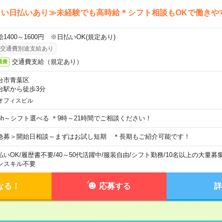
しい日払いあり≫未経験でも高時給＊シフト相談もOKで働きや
給1400～1600円 ※日払いOK(規定あり)
交通費別途支給あり
交通費支給（規定あり）
通費
台市青葉区
台駅から徒歩3分
オフィスビル
5h～シフト選べる ＊9時～21時間でご相談ください！
急募＞開始日相談～まずはお試し短期 ＊長期もご紹介可能です！
払いOK
/
履歴書不要
/
40～50代活躍中
/
服装自由
/
シフト勤務
/
10名以上の大量募
ンスキル不要
なる！
応募する
詳