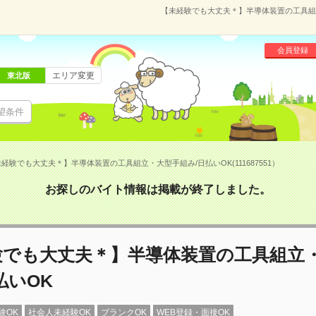
【未経験でも大丈夫＊】半導体装置の工具組立・
会員登録
エリア変更
東北版
望条件
経験でも大丈夫＊】半導体装置の工具組立・大型手組み/日払いOK(111687551）
お探しのバイト情報は掲載が終了しました。
験でも大丈夫＊】半導体装置の工具組立
払いOK
験OK
社会人未経験OK
ブランクOK
WEB登録・面接OK