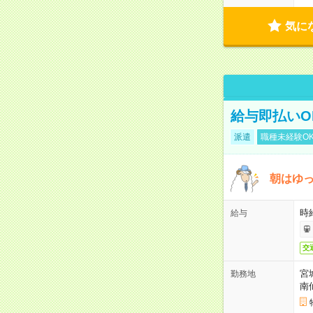
気に
給与即払いO
派遣
職種未経験O
朝はゆ
時給
給与
交
宮
勤務地
南