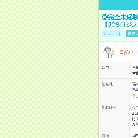
◎完全未経験
【JCSロジ
アルバイト
職種未
日払い・
月給
給与
★
宮
勤務地
宮
シ
勤務時間
1
は
が
日
特徴