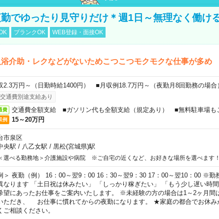
勤でゆったり見守りだけ＊週1日～無理なく働け
OK
ブランクOK
WEB登録・面接OK
入浴介助・レクなどがないためこつこつモクモクな仕事が多め
収2.3万円～（日勤時給1400円） ■月収例18.7万円～（夜勤月8回勤務の場合
交通費別途支給あり
交通費全額支給 ■ガソリン代も全額支給（規定あり） ■無料駐車場も
通費
15～20万円
収例
台市泉区
中央駅
/
八乙女駅
/
黒松(宮城県)駅
＜選べる勤務地＞介護施設や病院 ※ご自宅の近くなど、お好きな場所を選べます
例＞ 夜勤（例） 16：00～翌9：00 16：30～翌9：30 17：00～翌10：00
異なります 「土日祝は休みたい」 「しっかり稼ぎたい」 「もう少し遅い時
希望にあったお仕事をご案内いたします。 ※未経験の方の場合は1～2ヶ月間
いただき、 お仕事に慣れてからの夜勤になります。 ★家庭の都合でお休み
くご相談ください。