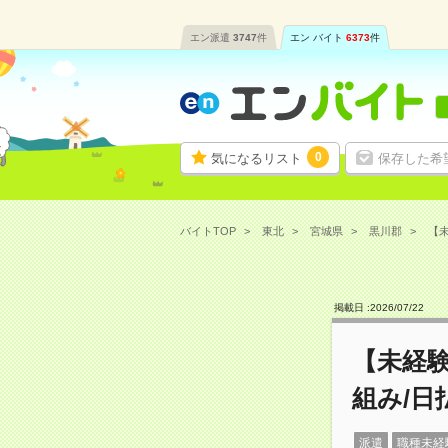
エン派遣
3747
件
エン バイト
6373
件
0
気になるリスト
保存した希
バイトTOP
東北
宮城県
黒川郡
【未
掲載日 :
2026
/
07
/
22
【未経
組み/日
派遣
職種未経