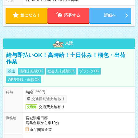
り ※配達が完了次第、帰社OKです
気になる！
応募する
詳細へ
未読
給与即払いOK！高時給！土日休み！梱包・出荷
作業
派遣
職種未経験OK
社会人未経験OK
ブランクOK
WEB登録・面接OK
時給1250円
給与
交通費別途支給あり
交通費支給有り
交通費
宮城県遠田郡
勤務地
鹿島台駅から車10分
食品関連企業