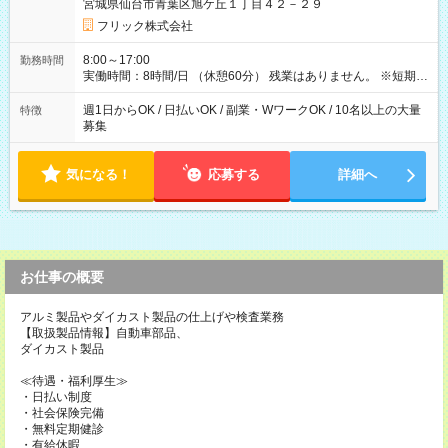
宮城県仙台市青葉区旭ケ丘１丁目４２－２９
フリック株式会社
8:00～17:00
勤務時間
実働時間：8時間/日 （休憩60分） 残業はありません。 ※短期の
募集は行っておりません。予めご了承くださいませ。
週1日からOK / 日払いOK / 副業・WワークOK / 10名以上の大量
特徴
募集
気になる！
応募する
詳細へ
お仕事の概要
アルミ製品やダイカスト製品の仕上げや検査業務
【取扱製品情報】自動車部品、
ダイカスト製品
≪待遇・福利厚生≫
・日払い制度
・社会保険完備
・無料定期健診
・有給休暇