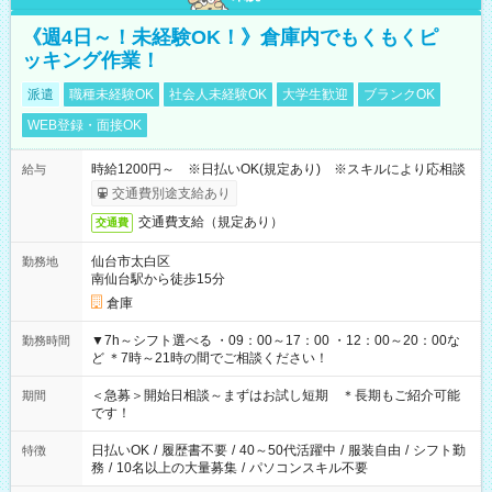
《週4日～！未経験OK！》倉庫内でもくもくピ
ッキング作業！
派遣
職種未経験OK
社会人未経験OK
大学生歓迎
ブランクOK
WEB登録・面接OK
時給1200円～ ※日払いOK(規定あり) ※スキルにより応相談
給与
交通費別途支給あり
交通費支給（規定あり）
交通費
仙台市太白区
勤務地
南仙台駅から徒歩15分
倉庫
▼7h～シフト選べる ・09：00～17：00 ・12：00～20：00な
勤務時間
ど ＊7時～21時の間でご相談ください！
＜急募＞開始日相談～まずはお試し短期 ＊長期もご紹介可能
期間
です！
日払いOK
/
履歴書不要
/
40～50代活躍中
/
服装自由
/
シフト勤
特徴
務
/
10名以上の大量募集
/
パソコンスキル不要