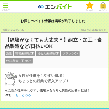
0
メニュー
気になる！
ログイン
お探しのバイト情報は掲載が終了しました。
掲載日 :2026
/
07
/
22
No.SKST15211305-T4
【経験がなくても大丈夫＊】組立・加工・食
品製造など/日払いOK
派遣
職種未経験OK
社会人未経験OK
ブランクOK
WEB登録・面接OK
女性が仕事をしやすい職場！
ちょっとの残業で収入アップ！
≪女性が仕事をしやすい職場≫もちろん男性の応募も歓迎！
≪ち
...もっとみる