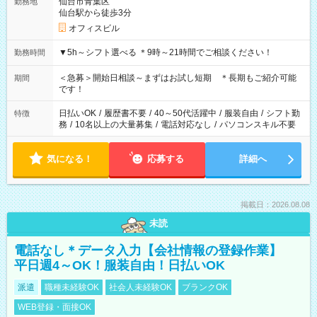
仙台市青葉区
勤務地
仙台駅から徒歩3分
オフィスビル
▼5h～シフト選べる ＊9時～21時間でご相談ください！
勤務時間
＜急募＞開始日相談～まずはお試し短期 ＊長期もご紹介可能
期間
です！
日払いOK
/
履歴書不要
/
40～50代活躍中
/
服装自由
/
シフト勤
特徴
務
/
10名以上の大量募集
/
電話対応なし
/
パソコンスキル不要
気になる！
応募する
詳細へ
掲載日：2026.08.08
未読
電話なし＊データ入力【会社情報の登録作業】
平日週4～OK！服装自由！日払いOK
派遣
職種未経験OK
社会人未経験OK
ブランクOK
WEB登録・面接OK