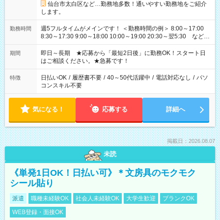
仙台市太白区など…勤務地多数！通いやすい勤務地をご紹介
します。
週5フルタイムがメインです！ ＜勤務時間の例＞ 8:00～17:00
勤務時間
8:30～17:30 9:00～18:00 10:00～19:00 20:30～翌5:30 など ★
その他にも勤務時間多数！ 日勤のみ、残業なし、交替制など
ご希望を教えてください！
即日～長期 ★応募から「最短2日後」に勤務OK！スタート日
期間
はご相談ください。★急募です！
日払いOK
/
履歴書不要
/
40～50代活躍中
/
電話対応なし
/
パソ
特徴
コンスキル不要
気になる！
応募する
詳細へ
掲載日：2026.08.07
未読
《単発1日OK！日払い可》＊文房具のモクモク
シール貼り
派遣
職種未経験OK
社会人未経験OK
大学生歓迎
ブランクOK
WEB登録・面接OK