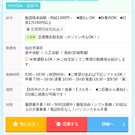
WEB登録・面接OK
無資格未経験：時給1280円～ ■週払いOK ■扶養内OK ■日
給与
収1万240円以上
交通費別途支給あり
交通費全額支給（ガソリン代もOK！）
交通費
仙台市泉区
勤務地
泉中央駅
/
八乙女駅
/
黒松(宮城県)駅
≪車通勤もOK！≫ご自宅近くでご希望の勤務地を紹介しま
す。
9:00～18:00（休憩60分） ■ご希望があれば下記シフトもOK！
勤務時間
早番 7:00～16:00 遅番 10:00～19:00 夜勤 16:30～翌9:30 「家族
と休みを合わせたい」 「余裕を持って夕飯の準備がしたい」
「できれば残業はしたくない」 など、ご希望を教えてください
【8月中のスタートOK！急募！】2カ月～ ■ご応募から最短2～
期間
ね。 ※Wワーク希望の方へ 今ご覧のお仕事で希望する勤務時間
3日後に就業が可能です！
と、もう1つのお仕事の勤務時間。 合計で週40時間を超える場
合は応募できません。
履歴書不要
/
40～50代活躍中
/
服装自由
/
シフト勤務
/
10名以
特徴
上の大量募集
/
電話対応なし
/
パソコンスキル不要
気になる！
応募する
詳細へ