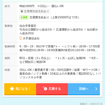
時給1600円 ※日払い・週払いOK
給与
交通費別途支給あり
交通費支給あり（上限15000円まで/月）
交通費
仙台市青葉区
勤務地
勾当台公園駅から徒歩2分
/
広瀬通駅から徒歩5分
/
仙台駅か
ら徒歩20分
大手通信会社
9：00～19：00の中で実働7ｈ～ ＜シフト例＞ □9:00～17:00(実
勤務時間
働7h/休憩1h) □9:00～18:00(実働8h/休憩1h) □10:00～18:00(実
働7h/休憩1h) □10:00～19:00(実働8h/休憩1h) ＊時間固定ＯＫ
即日～長期（3ヶ月以上） ＊1ヶ月～お試し短期OK ＊9月～
期間
など開始日ご相談OK
日払いOK
/
履歴書不要
/
40～50代活躍中
/
副業・WワークOK
/
特徴
服装自由
/
シフト勤務
/
10名以上の大量募集
/
電話対応なし
/
パ
ソコンスキル不要
気になる！
応募する
詳細へ
掲載日：2026.07.31