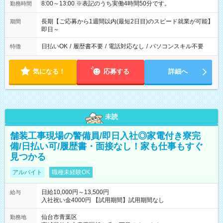
8:00～13:00 ※表記のうち実働4時間50分です。
勤務時間
長期【ご応募から1週間以内(最短2日目)のスピード就業が可能】
期間
即日～
日払いOK
/
履歴書不要
/
電話対応なし
/
パソコンスキル不要
特徴
気になる！
応募する
詳細へ
未読
舗装工事現場の警備員/即日入社◎家電付き寮完
備/日払い可/履歴書・面接なし！家も仕事もすぐ
見つかる
アルバイト
職種未経験OK
日給10,000円～13,500円
給与
入社祝い金4000円 【試用期間】試用期間なし
仙台市青葉区
勤務地