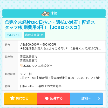
未読
◎完全未経験OK/日払い・週払い対応！配送ス
タッフ/初期費用0円！【JCSロジスコ】
アルバイト
職種未経験OK
月給300,000円～500,000円
給与
★配達個数が増えるとさらに給与UP！ 1番稼ぐ人で月120万ほ
ど！ ・主要都市エリア 月収55万円／週5日稼働 月収65万~112
万円／週6日稼働 ・地方郊外エリア 月収40万円／週5日稼働 月
青森県青森市
勤務地
収40万円~50万円／週6日稼働 ＜モデルイメージ＞ ■月収50万
青森県青森市
円 (27歳男性/江東区在住)※元建築関係 1日150個配達×25日勤務
JCSロジスコ株式会社
(日休み) ■月収80万円(43歳男性/墨田区在住)※元営業 1日200個
配達×25日勤務(月休み) 【試用期間】試用期間なし
シフト制
勤務時間
1日あたりの実働時間：最大8時間/日 8:00～20:00（シフト制/実
働8時間） ※週5日勤務（場所次第では週4も有り） ※配達状況
によって時間外での勤務可能性有り ※案件により多少の前後あ
日払いOK / 10名以上の大量募集
特徴
り ※配達が完了次第、帰社OKです
気になる！
応募する
詳細へ