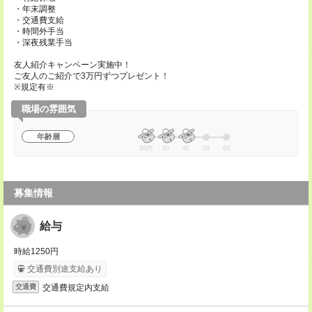
・年末調整
・交通費支給
・時間外手当
・深夜残業手当
友人紹介キャンペーン実施中！
ご友人のご紹介で3万円ずつプレゼント！
※規定有※
職場の雰囲気
年齢層
20代
30
40
50
60
募集情報
給与
時給1250円
交通費別途支給あり
交通費規定内支給
交通費