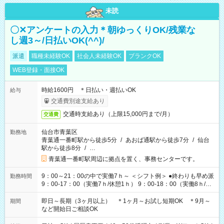
未読
〇✕アンケートの入力＊朝ゆっくりOK/残業な
し週3～/日払いOK(^^)/
派遣
職種未経験OK
社会人未経験OK
ブランクOK
WEB登録・面接OK
時給1600円 ＊日払い・週払いOK
給与
交通費別途支給あり
交通時支給あり（上限15,000円まで/月）
交通費
仙台市青葉区
勤務地
青葉通一番町駅から徒歩5分
/
あおば通駅から徒歩7分
/
仙台
駅から徒歩8分
/
…
青葉通一番町駅周辺に拠点を置く、事務センターです。
9：00～21：00の中で実働7ｈ～ ＜シフト例＞ ●終わりも早め派
勤務時間
9：00-17：00（実働7ｈ/休憩1ｈ） 9：00-18：00（実働8ｈ/休
憩1ｈ） 10：00-19：00（実働8ｈ/休憩1ｈ） ●朝ゆっくり派
11：00-20：00（実働8ｈ/休憩1ｈ） 12：00-20：00（実働7ｈ/
即日～長期（3ヶ月以上） ＊1ヶ月～お試し短期OK ＊9月～
期間
休憩1ｈ） 12：00-21：00（実働8ｈ/休憩1ｈ） 13：00-22：
など開始日ご相談OK
00（実働8ｈ/休憩1ｈ） ＊時間帯固定OK