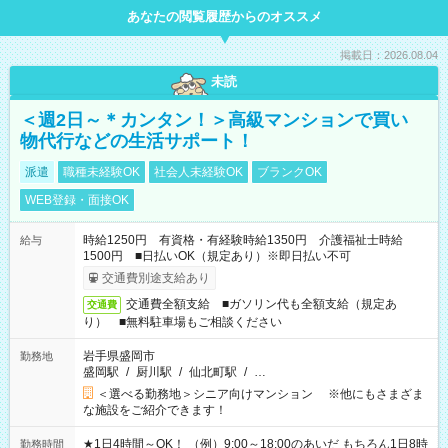
あなたの閲覧履歴からのオススメ
掲載日：2026.08.04
未読
＜週2日～＊カンタン！＞高級マンションで買い
物代行などの生活サポート！
派遣
職種未経験OK
社会人未経験OK
ブランクOK
WEB登録・面接OK
時給1250円 有資格・有経験時給1350円 介護福祉士時給
給与
1500円 ■日払いOK（規定あり）※即日払い不可
交通費別途支給あり
交通費全額支給 ■ガソリン代も全額支給（規定あ
交通費
り） ■無料駐車場もご相談ください
岩手県盛岡市
勤務地
盛岡駅
/
厨川駅
/
仙北町駅
/
…
＜選べる勤務地＞シニア向けマンション ※他にもさまざま
な施設をご紹介できます！
★1日4時間～OK！ （例）9:00～18:00のあいだ もちろん1日8時
勤務時間