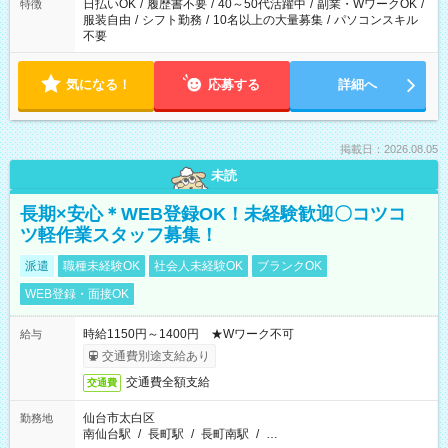
日払いOK
/
履歴書不要
/
40～50代活躍中
/
副業・WワークOK
/
特徴
服装自由
/
シフト勤務
/
10名以上の大量募集
/
パソコンスキル
不要
気になる！
応募する
詳細へ
掲載日：2026.08.05
未読
長期×安心＊WEB登録OK！未経験歓迎〇コツコ
ツ軽作業スタッフ募集！
派遣
職種未経験OK
社会人未経験OK
ブランクOK
WEB登録・面接OK
時給1150円～1400円 ★Wワーク不可
給与
交通費別途支給あり
交通費全額支給
交通費
仙台市太白区
勤務地
南仙台駅
/
長町駅
/
長町南駅
/
…