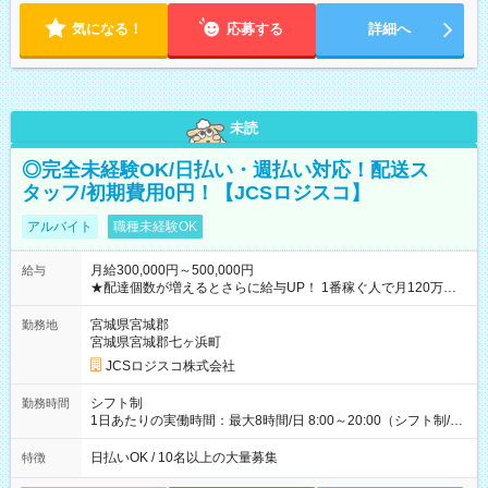
気になる！
応募する
詳細へ
未読
◎完全未経験OK/日払い・週払い対応！配送ス
タッフ/初期費用0円！【JCSロジスコ】
アルバイト
職種未経験OK
月給300,000円～500,000円
給与
★配達個数が増えるとさらに給与UP！ 1番稼ぐ人で月120万ほ
ど！ ・主要都市エリア 月収55万円／週5日稼働 月収65万~112
万円／週6日稼働 ・地方郊外エリア 月収40万円／週5日稼働 月
宮城県宮城郡
勤務地
収40万円~50万円／週6日稼働 ＜モデルイメージ＞ ■月収50万
宮城県宮城郡七ヶ浜町
円 (27歳男性/江東区在住)※元建築関係 1日150個配達×25日勤務
JCSロジスコ株式会社
(日休み) ■月収80万円(43歳男性/墨田区在住)※元営業 1日200個
配達×25日勤務(月休み) 【試用期間】試用期間なし
シフト制
勤務時間
1日あたりの実働時間：最大8時間/日 8:00～20:00（シフト制/実
働8時間） ※週5日勤務（場所次第では週4も有り） ※配達状況
によって時間外での勤務可能性有り ※案件により多少の前後あ
日払いOK / 10名以上の大量募集
特徴
り ※配達が完了次第、帰社OKです