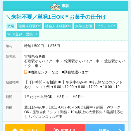
未読
＼来社不要／単発1日OK＊お菓子の仕分け
派遣
職種未経験OK
社会人未経験OK
大学生歓迎
ブランクOK
WEB登録・面接OK
時給1,500円～1,875円
給与
宮城県石巻市
勤務地
石巻駅からバイク・車
/
蛇田駅からバイク・車
/
渡波駅からバ
イク・車
/
…
■物流センターなど ■勤務地選べます
【1日3時間～も相談OK!】午前中のみや18時以降などのシフト
勤務時間
あり！ シフト例 ▼9:00～12:00 ▼9:00～17:00 ▼10:00～19:00
▼18:00～21:00
1日だけの単発OK！＃8月～ ＃9月～
期間
週1日からOK
/
日払いOK
/
40～50代活躍中
/
副業・Wワーク
特徴
OK
/
服装自由
/
シフト勤務
/
10名以上の大量募集
/
電話対応な
し
/
パソコンスキル不要
気になる！
応募する
詳細へ