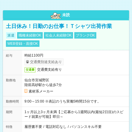
未読
土日休み！日勤のお仕事！Ｔシャツ出荷作業
派遣
職種未経験OK
社会人未経験OK
ブランクOK
WEB登録・面接OK
時給1100円
給与
交通費別途支給あり
交通費支給有り
交通費
仙台市宮城野区
勤務地
陸前高砂駅から徒歩7分
素材系メーカー
9:00～15:00 ※表記のうち実働5時間15分です。
勤務時間
1ヶ月以上3ヶ月未満【ご応募から1週間以内(最短2日目)のスピ
期間
ード就業が可能】即日～
履歴書不要
/
電話対応なし
/
パソコンスキル不要
特徴