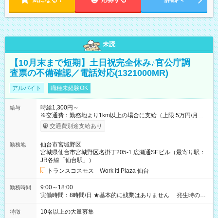
未読
【10月末まで短期】土日祝完全休み♪官公庁調
査票の不備確認／電話対応(1321000MR)
アルバイト
職種未経験OK
時給1,300円～
給与
※交通費：勤務地より1km以上の場合に支給（上限:5万円/月・
2,500円/日） ※残業代：残業発生時は1分単位で支給 ※研修中の
交通費別途支給あり
給与変動なし ＜ 収入例 ＞ ■週5日勤務の場合… 月収22万8,800
円以上可能 ※交通費別途支給 （時給1,300円×8時間×22日） ■週
仙台市宮城野区
勤務地
4日勤務の場合… 月収16万6,400円以上可能 ※交通費別途支給
宮城県仙台市宮城野区名掛丁205-1 広瀬通SEビル（最寄り駅：
（時給1,300円×8時間×16日） 【試用期間】試用期間なし
JR各線「仙台駅」）
トランスコスモス Work it! Plaza 仙台
9:00～18:00
勤務時間
実働時間：8時間/日 ★基本的に残業はありません 発生時の残
業代は1分単位で支給いたします
10名以上の大量募集
特徴