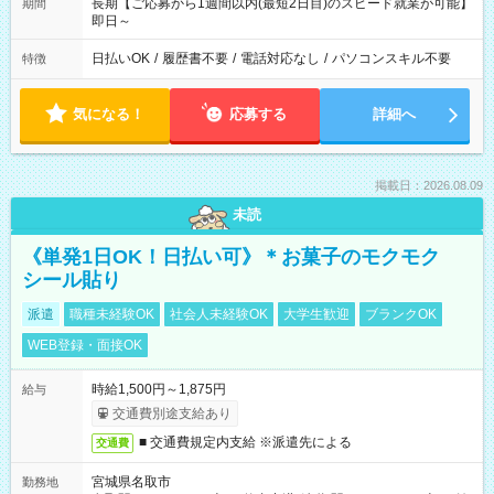
長期【ご応募から1週間以内(最短2日目)のスピード就業が可能】
期間
即日～
日払いOK
/
履歴書不要
/
電話対応なし
/
パソコンスキル不要
特徴
気になる！
応募する
詳細へ
掲載日：2026.08.09
未読
《単発1日OK！日払い可》＊お菓子のモクモク
シール貼り
派遣
職種未経験OK
社会人未経験OK
大学生歓迎
ブランクOK
WEB登録・面接OK
時給1,500円～1,875円
給与
交通費別途支給あり
■ 交通費規定内支給 ※派遣先による
交通費
宮城県名取市
勤務地