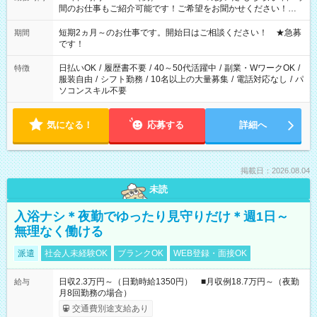
間のお仕事もご紹介可能です！ご希望をお聞かせください！★
家庭の都合でお休みが必要な場合も遠慮なくご相談ください。
※週最低15時間以上の勤務が必要です
短期2ヵ月～のお仕事です。開始日はご相談ください！ ★急募
期間
です！
日払いOK
/
履歴書不要
/
40～50代活躍中
/
副業・WワークOK
/
特徴
服装自由
/
シフト勤務
/
10名以上の大量募集
/
電話対応なし
/
パ
ソコンスキル不要
気になる！
応募する
詳細へ
掲載日：2026.08.04
未読
入浴ナシ＊夜勤でゆったり見守りだけ＊週1日～
無理なく働ける
派遣
社会人未経験OK
ブランクOK
WEB登録・面接OK
日収2.3万円～（日勤時給1350円） ■月収例18.7万円～（夜勤
給与
月8回勤務の場合）
交通費別途支給あり