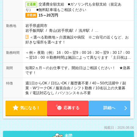
交通費全額支給 ■ガソリン代も全額支給（規定あ
交通費
り） ■無料駐車場もご相談ください
15～20万円
月収例
岩手県盛岡市
勤務地
岩手飯岡駅
/
青山(岩手県)駅
/
浅岸駅
/
…
＜選べる勤務地＞介護施設や病院 ※ご自宅の近くなど、お
好きな場所を選べます！
＜例＞ 夜勤（例） 16：00～翌9：00 16：30～翌9：30 17：00
勤務時間
～翌10：00 ※勤務時間は施設によって異なります 「土日祝は休
みたい」 「しっかり稼ぎたい」 「もう少し遅い時間から始めた
い」など ご希望にあったお仕事をご案内いたします。 ※未経験
短期2ヵ月～のお仕事です。開始日はご相談ください！ ★急募
期間
の方の場合は1～2ヶ月間は日中での仕事を経験いただき、 お
です！
仕事に慣れてからの夜勤になります。 ★家庭の都合でお休みが
必要な場合も遠慮なくご相談ください。
週1日からOK
/
日払いOK
/
履歴書不要
/
40～50代活躍中
/
副
特徴
業・WワークOK
/
服装自由
/
シフト勤務
/
10名以上の大量募
集
/
電話対応なし
/
パソコンスキル不要
気になる！
応募する
詳細へ
掲載日：2026.08.06
未読