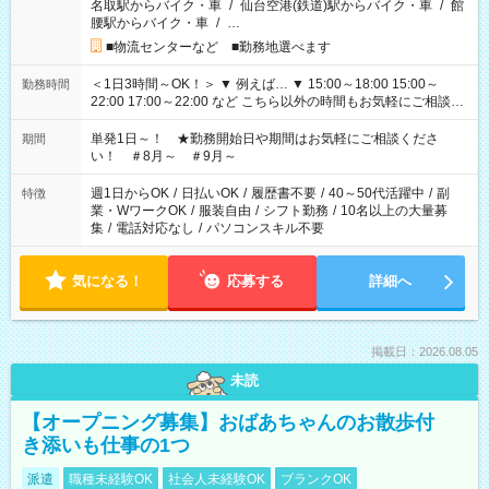
名取駅からバイク・車
/
仙台空港(鉄道)駅からバイク・車
/
館
腰駅からバイク・車
/
…
■物流センターなど ■勤務地選べます
＜1日3時間～OK！＞ ▼ 例えば… ▼ 15:00～18:00 15:00～
勤務時間
22:00 17:00～22:00 など こちら以外の時間もお気軽にご相談く
ださい！
単発1日～！ ★勤務開始日や期間はお気軽にご相談くださ
期間
い！ ＃8月～ ＃9月～
週1日からOK
/
日払いOK
/
履歴書不要
/
40～50代活躍中
/
副
特徴
業・WワークOK
/
服装自由
/
シフト勤務
/
10名以上の大量募
集
/
電話対応なし
/
パソコンスキル不要
気になる！
応募する
詳細へ
掲載日：2026.08.05
未読
【オープニング募集】おばあちゃんのお散歩付
き添いも仕事の1つ
派遣
職種未経験OK
社会人未経験OK
ブランクOK