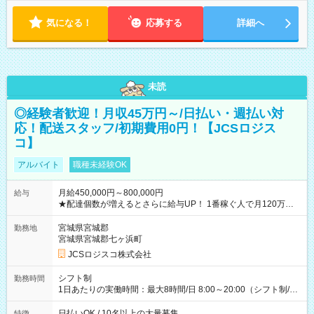
気になる！
応募する
詳細へ
未読
◎経験者歓迎！月収45万円～/日払い・週払い対
応！配送スタッフ/初期費用0円！【JCSロジス
コ】
アルバイト
職種未経験OK
月給450,000円～800,000円
給与
★配達個数が増えるとさらに給与UP！ 1番稼ぐ人で月120万ほ
ど！ ・主要都市エリア 月収55万円／週5日稼働 月収65万~112
万円／週6日稼働 ・地方郊外エリア 月収40万円／週5日稼働 月
宮城県宮城郡
勤務地
収40万円~50万円／週6日稼働 ＜モデルイメージ＞ ■月収50万
宮城県宮城郡七ヶ浜町
円 (27歳男性/江東区在住)※元建築関係 1日150個配達×25日勤務
JCSロジスコ株式会社
(日休み) ■月収80万円(43歳男性/墨田区在住)※元営業 1日200個
配達×25日勤務(月休み) 【試用期間】試用期間なし
シフト制
勤務時間
1日あたりの実働時間：最大8時間/日 8:00～20:00（シフト制/実
働8時間） ※週5日勤務（場所次第では週4も有り） ※配達状況
によって時間外での勤務可能性有り ※案件により多少の前後あ
日払いOK / 10名以上の大量募集
特徴