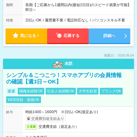
長期【ご応募から1週間以内(最短2日目)のスピード就業が可能】
期間
即日～
日払いOK
/
履歴書不要
/
電話対応なし
/
パソコンスキル不要
特徴
気になる！
応募する
詳細へ
掲載日：2026.08.04
未読
シンプル＆こつこつ！スマホアプリの会員情報
の確認【週3日～OK】
派遣
職種未経験OK
社会人未経験OK
大学生歓迎
ブランクOK
WEB登録・面接OK
時給1400～1600円 ※日払いOK(規定あり)
給与
交通費別途支給あり
交通費支給（規定あり）
交通費