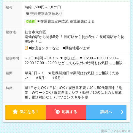
時給1,500円～1,875円
給与
交通費別途支給あり
■ 交通費規定内支給 ※派遣先による
交通費
仙台市太白区
勤務地
南仙台駅から徒歩5分
/
長町駅から徒歩5分
/
長町南駅から徒
歩5分
/
…
■物流センターなど ■勤務地選べます
＜1日3時間～OK！＞ ▼ 例えば… ▼ 15:00～18:00 15:00～
勤務時間
22:00 17:00～22:00 など こちら以外の時間もお気軽にご相談く
ださい！
単発1日～！ ★勤務開始日や期間はお気軽にご相談くださ
期間
い！ ＃8月～ ＃9月～
週1日からOK
/
日払いOK
/
履歴書不要
/
40～50代活躍中
/
副
特徴
業・WワークOK
/
服装自由
/
シフト勤務
/
10名以上の大量募
集
/
電話対応なし
/
パソコンスキル不要
気になる！
応募する
詳細へ
掲載日：2026.08.08