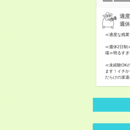
適度
週休
≪適度な残業
≪週休2日制
場≫明るすぎ
≪未経験OK
ます！イチか
だらけの派遣