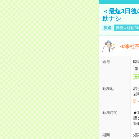
＜最短3日後
助ナシ
派遣
職種未経験O
≪来社不
時
給与
交
岩
勤務地
岩
★
勤務時間
望
1
短
期間