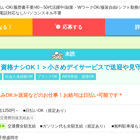
払いOK
/
履歴書不要
/
40～50代活躍中
/
副業・WワークOK
/
服装自由
/
シフト勤務
/
電話対応なし
/
パソコンスキル不要
なる！
応募する
詳
未読
資格ナシOK！＞小さめデイサービスで送迎や見
K
社会人未経験OK
ブランクOK
WEB登録・面接OK
休みOK≫送迎などのお仕事！お給与は日払い可能です＊
給1250円～ ■日払いOK（規定あり）
交通費別途支給あり
交通費全額支給 ■ガソリン代も全額支給（規定あり） ■無料駐車場も
通費
手県盛岡市