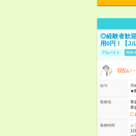
◎経験者歓迎
用0円！【J
アルバイト
職種未
日払い・
月給
給与
★
青
勤務地
青
シ
勤務時間
1