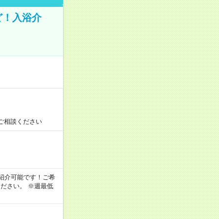
ど！入浴介
！
ご相談ください
！
もご紹介可能です！ご希
ださい。 ※週最低