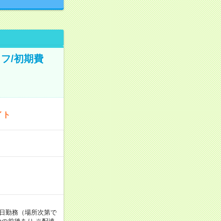
フ/初期費
イト
週5日勤務（場所次第で