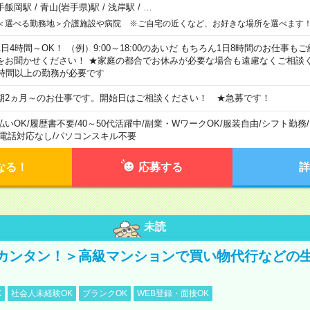
手飯岡駅
/
青山(岩手県)駅
/
浅岸駅
/
…
＜選べる勤務地＞介護施設や病院 ※ご自宅の近くなど、お好きな場所を選べます
1日4時間～OK！ （例）9:00～18:00のあいだ もちろん1日8時間のお仕事
をお聞かせください！ ★家庭の都合でお休みが必要な場合も遠慮なくご相談く
5時間以上の勤務が必要です
期2ヵ月～のお仕事です。開始日はご相談ください！ ★急募です！
払いOK
/
履歴書不要
/
40～50代活躍中
/
副業・WワークOK
/
服装自由
/
シフト勤務
/
電話対応なし
/
パソコンスキル不要
なる！
応募する
詳
未読
カンタン！＞高級マンションで買い物代行などの
K
社会人未経験OK
ブランクOK
WEB登録・面接OK