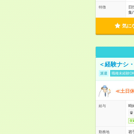
日
特徴
集
/
気に
＜経験ナシ・
派遣
職種未経験O
≪土日
時
給与
交
岩
勤務地