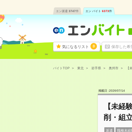
エン派遣
3747
件
エン バイト
6373
件
0
気になるリスト
保存した希
バイトTOP
東北
岩手県
奥州市
【未
掲載日 :
2026
/
07
/
14
【未経
削・組立
派遣
職種未経