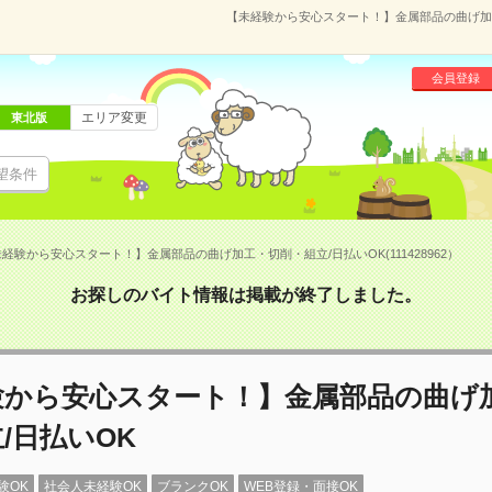
【未経験から安心スタート！】金属部品の曲げ加工・
会員登録
エリア変更
東北版
望条件
経験から安心スタート！】金属部品の曲げ加工・切削・組立/日払いOK(111428962）
お探しのバイト情報は掲載が終了しました。
験から安心スタート！】金属部品の曲げ
/日払いOK
験OK
社会人未経験OK
ブランクOK
WEB登録・面接OK