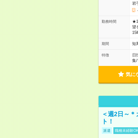
岩
★
勤務時間
望
1
短
期間
日
特徴
集
/
気に
＜週2日～＊
ト！
派遣
職種未経験O