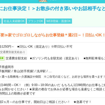
にお仕事決定！＞お散歩の付き添いやお話相手な
K
社会人未経験OK
ブランクOK
WEB登録・面接OK
要≫家でゴロゴロしながらお仕事登録＊週2日～！日払いOK
給1250円～ ■日払いOK（規定あり）※即日払い不可
交通費別途支給あり
交通費全額支給 ■ガソリン代も全額支給（規定あり） ■無料駐車場も
通費
手県盛岡市
手飯岡駅
/
青山(岩手県)駅
/
浅岸駅
/
…
＜選べる勤務地＞介護施設や病院 ※ご自宅の近くなど、お好きな場所を選べます
1日4時間～OK！ （例）9:00～18:00のあいだ もちろん1日8時間のお仕事
をお聞かせください！★家庭の都合でお休みが必要な場合も遠慮なくご相談く
5時間以上の勤務が必要です
期2ヵ月～のお仕事です。開始日はご相談ください！ ★急募です！