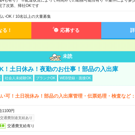
週4も有り） ※配達状況によって時間外での勤務可能性有り ※案件により多少
完了次第、帰社OKです
払いOK / 10名以上の大量募集
なる！
応募する
詳
未読
K！土日休み！夜勤のお仕事！部品の入出庫
K
社会人未経験OK
ブランクOK
WEB登録・面接OK
払い可！土日祝休み！部品の入出庫管理・伝票処理・検査など
1100円
交通費別途支給あり
交通費支給有り
通費