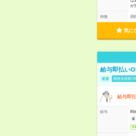
は
が
日
特徴
気に
給与即払いO
派遣
職種未経験O
給与即
時給
給与
交