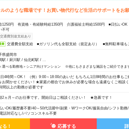
テルのような職場です！お買い物代行など生活のサポートをお
給1250円 有資格・有経験時給1350円 介護福祉士時給1500円 ■日払いO
い不可
交通費別途支給あり
交通費全額支給 ■ガソリン代も全額支給（規定あり） ■無料駐車場も
通費
手県盛岡市
岡駅
/
厨川駅
/
仙北町駅
/
…
＜選べる勤務地＞シニア向けマンション ※他にもさまざまな施設をご紹介できま
1日4時間～OK！ （例）9:00～18:00のあいだ もちろん1日8時間のお仕事
をお聞かせください！★家庭の都合でお休みが必要な場合も遠慮なくご相談く
5時間以上の勤務が必要です
期2ヵ月～のお仕事です。開始日はご相談ください！ ★急募です！
払いOK
/
履歴書不要
/
40～50代活躍中
/
副業・WワークOK
/
服装自由
/
シフト勤務
/
電話対応なし
/
パソコンスキル不要
なる！
応募する
詳