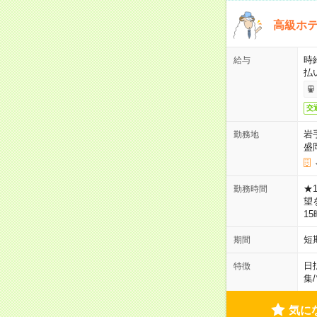
高級ホ
時
給与
払
交
岩
勤務地
盛
★
勤務時間
望
1
短
期間
日
特徴
集
/
気に