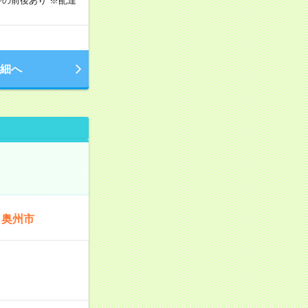
の前後あり ※配達
細へ
：奥州市