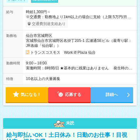
時給1,300円～
給与
※交通費：勤務地より1km以上の場合に支給（上限:5万円/月・
2,500円/日） ※残業代：残業発生時は1分単位で支給 ※研修中の
交通費別途支給あり
給与変動なし ＜ 収入例 ＞ ■週5日勤務の場合… 月収22万8,800
円以上可能 ※交通費別途支給 （時給1,300円×8時間×22日） ■週
仙台市宮城野区
勤務地
4日勤務の場合… 月収16万6,400円以上可能 ※交通費別途支給
宮城県仙台市宮城野区名掛丁205-1 広瀬通SEビル（最寄り駅：
（時給1,300円×8時間×16日） 【試用期間】試用期間なし
JR各線「仙台駅」）
トランスコスモス Work it! Plaza 仙台
9:00～18:00
勤務時間
実働時間：8時間/日 ★基本的に残業はありません 発生時の残
業代は1分単位で支給いたします
10名以上の大量募集
特徴
気になる！
応募する
詳細へ
未読
給与即払いOK！土日休み！日勤のお仕事！目視