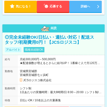
気になる！
応募する
詳細へ
未読
◎完全未経験OK/日払い・週払い対応！配送ス
タッフ/初期費用0円！【JCSロジスコ】
アルバイト
職種未経験OK
月給300,000円～500,000円
給与
★配達個数が増えるとさらに給与UP！ 1番稼ぐ人で月120万ほ
ど！ ・主要都市エリア 月収55万円／週5日稼働 月収65万~112
万円／週6日稼働 ・地方郊外エリア 月収40万円／週5日稼働 月
宮城県宮城郡
勤務地
収40万円~50万円／週6日稼働 ＜モデルイメージ＞ ■月収50万
宮城県宮城郡七ヶ浜町
円 (27歳男性/江東区在住)※元建築関係 1日150個配達×25日勤務
JCSロジスコ株式会社
(日休み) ■月収80万円(43歳男性/墨田区在住)※元営業 1日200個
配達×25日勤務(月休み) 【試用期間】試用期間なし
シフト制
勤務時間
1日あたりの実働時間：最大8時間/日 8:00～20:00（シフト制/実
働8時間） ※週5日勤務（場所次第では週4も有り） ※配達状況
によって時間外での勤務可能性有り ※案件により多少の前後あ
日払いOK / 10名以上の大量募集
特徴
り ※配達が完了次第、帰社OKです