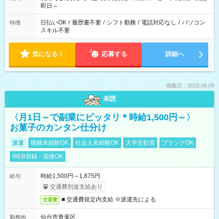
即日～
日払いOK
/
履歴書不要
/
シフト勤務
/
電話対応なし
/
パソコン
特徴
スキル不要
気になる！
応募する
詳細へ
掲載日：2026.08.09
未読
〈月1日～で副業にピッタリ＊時給1,500円～〉
お菓子のカンタン仕分け
派遣
職種未経験OK
社会人未経験OK
大学生歓迎
ブランクOK
WEB登録・面接OK
時給1,500円～1,875円
給与
交通費別途支給あり
■ 交通費規定内支給 ※派遣先による
交通費
仙台市青葉区
勤務地