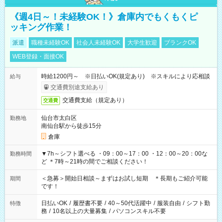
《週4日～！未経験OK！》倉庫内でもくもくピ
ッキング作業！
派遣
職種未経験OK
社会人未経験OK
大学生歓迎
ブランクOK
WEB登録・面接OK
時給1200円～ ※日払いOK(規定あり) ※スキルにより応相談
給与
交通費別途支給あり
交通費支給（規定あり）
交通費
仙台市太白区
勤務地
南仙台駅から徒歩15分
倉庫
▼7h～シフト選べる ・09：00～17：00 ・12：00～20：00な
勤務時間
ど ＊7時～21時の間でご相談ください！
＜急募＞開始日相談～まずはお試し短期 ＊長期もご紹介可能
期間
です！
日払いOK
/
履歴書不要
/
40～50代活躍中
/
服装自由
/
シフト勤
特徴
務
/
10名以上の大量募集
/
パソコンスキル不要