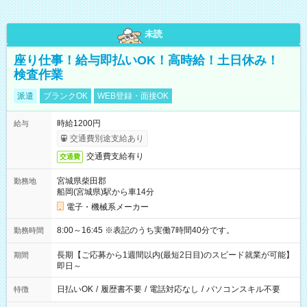
未読
座り仕事！給与即払いOK！高時給！土日休み！
検査作業
派遣
ブランクOK
WEB登録・面接OK
時給1200円
給与
交通費別途支給あり
交通費支給有り
交通費
宮城県柴田郡
勤務地
船岡(宮城県)駅から車14分
電子・機械系メーカー
8:00～16:45 ※表記のうち実働7時間40分です。
勤務時間
長期【ご応募から1週間以内(最短2日目)のスピード就業が可能】
期間
即日～
日払いOK
/
履歴書不要
/
電話対応なし
/
パソコンスキル不要
特徴