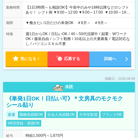
【1日3時間～も相談OK!】午前中のみや18時以降などのシフト
勤務時間
あり！ シフト例 ▼9:00～12:00 ▼9:00～17:00 ▼10:00～19:00
▼18:00～21:00
▼働きたい1日だけの単発OK ＃8月～ ＃9月～
期間
週1日からOK
/
日払いOK
/
40～50代活躍中
/
副業・Wワーク
特徴
OK
/
服装自由
/
シフト勤務
/
10名以上の大量募集
/
電話対応な
し
/
パソコンスキル不要
気になる！
応募する
詳細へ
掲載日：2026.08.09
未読
《単発1日OK！日払い可》＊文房具のモクモク
シール貼り
派遣
職種未経験OK
社会人未経験OK
大学生歓迎
ブランクOK
WEB登録・面接OK
時給1,500円～1,875円
給与