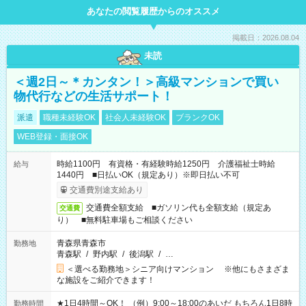
あなたの閲覧履歴からのオススメ
掲載日：2026.08.04
未読
＜週2日～＊カンタン！＞高級マンションで買い
物代行などの生活サポート！
派遣
職種未経験OK
社会人未経験OK
ブランクOK
WEB登録・面接OK
時給1100円 有資格・有経験時給1250円 介護福祉士時給
給与
1440円 ■日払いOK（規定あり）※即日払い不可
交通費別途支給あり
交通費全額支給 ■ガソリン代も全額支給（規定あ
交通費
り） ■無料駐車場もご相談ください
青森県青森市
勤務地
青森駅
/
野内駅
/
後潟駅
/
…
＜選べる勤務地＞シニア向けマンション ※他にもさまざま
な施設をご紹介できます！
★1日4時間～OK！ （例）9:00～18:00のあいだ もちろん1日8時
勤務時間