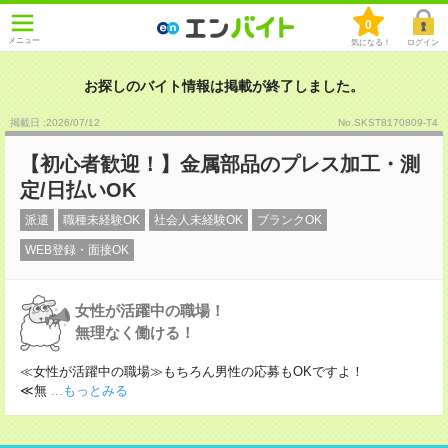
0
メニュー
気になる！
ログイン
お探しのバイト情報は掲載が終了しました。
掲載日 :2026
/
07
/
12
No.SKST8170809-T4
【初心者歓迎！】金属部品のプレス加工・測
定/日払いOK
派遣
職種未経験OK
社会人未経験OK
ブランクOK
WEB登録・面接OK
女性が活躍中の職場！
無理なく働ける！
≪女性が活躍中の職場≫もちろん男性の応募もOKですよ！
≪無
...もっとみる