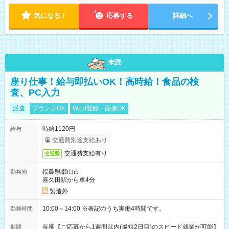
気になる！
応募する
詳細へ
未読
座り仕事！給与即払いOK！高時給！食品の検
査、PC入力
派遣
ブランクOK
WEB登録・面接OK
時給1120円
給与
交通費別途支給あり
交通費支給有り
交通費
福島県郡山市
勤務地
喜久田駅から車4分
製造外
10:00～14:00 ※表記のうち実働4時間です。
勤務時間
長期【ご応募から1週間以内(最短2日目)のスピード就業が可能】
期間