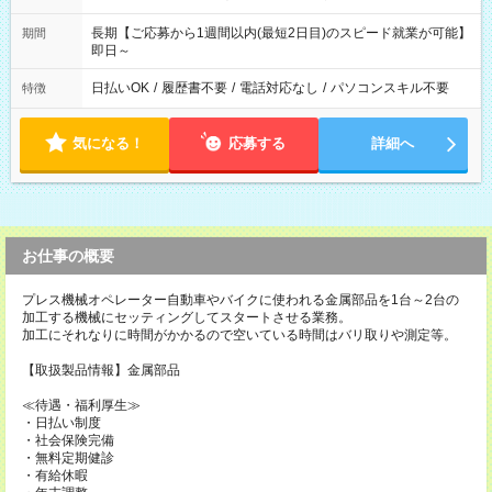
長期【ご応募から1週間以内(最短2日目)のスピード就業が可能】
期間
即日～
日払いOK
/
履歴書不要
/
電話対応なし
/
パソコンスキル不要
特徴
気になる！
応募する
詳細へ
お仕事の概要
プレス機械オペレーター自動車やバイクに使われる金属部品を1台～2台の
加工する機械にセッティングしてスタートさせる業務。
加工にそれなりに時間がかかるので空いている時間はバリ取りや測定等。
【取扱製品情報】金属部品
≪待遇・福利厚生≫
・日払い制度
・社会保険完備
・無料定期健診
・有給休暇