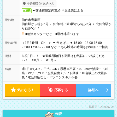
交通費別途支給あり
■ 交通費規定内支給 ※派遣先による
交通費
仙台市青葉区
勤務地
仙台駅から徒歩5分
/
仙台(地下鉄)駅から徒歩5分
/
北仙台駅か
ら徒歩5分
/
…
■物流センターなど ■勤務地選べます
＜1日3時間～OK！＞ ▼ 例えば… ▼ 15:00～18:00 15:00～
勤務時間
22:00 17:00～22:00 など こちら以外の時間もお気軽にご相談く
ださい！
単発1日～！ ★勤務開始日や期間はお気軽にご相談くださ
期間
い！ ＃8月～ ＃9月～
週1日からOK
/
日払いOK
/
履歴書不要
/
40～50代活躍中
/
副
特徴
業・WワークOK
/
服装自由
/
シフト勤務
/
10名以上の大量募
集
/
電話対応なし
/
パソコンスキル不要
気になる！
応募する
詳細へ
掲載日：2026.07.28
未読