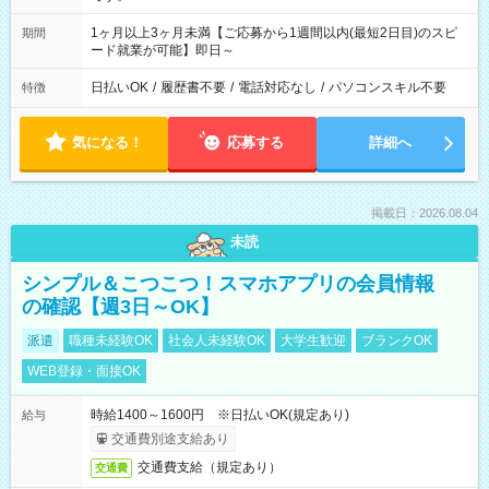
1ヶ月以上3ヶ月未満【ご応募から1週間以内(最短2日目)のスピ
期間
ード就業が可能】即日～
日払いOK
/
履歴書不要
/
電話対応なし
/
パソコンスキル不要
特徴
気になる！
応募する
詳細へ
掲載日：2026.08.04
未読
シンプル＆こつこつ！スマホアプリの会員情報
の確認【週3日～OK】
派遣
職種未経験OK
社会人未経験OK
大学生歓迎
ブランクOK
WEB登録・面接OK
時給1400～1600円 ※日払いOK(規定あり)
給与
交通費別途支給あり
交通費支給（規定あり）
交通費