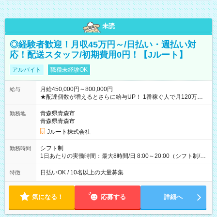
未読
◎経験者歓迎！月収45万円～/日払い・週払い対
応！配送スタッフ/初期費用0円！【Jルート】
アルバイト
職種未経験OK
月給450,000円～800,000円
給与
★配達個数が増えるとさらに給与UP！ 1番稼ぐ人で月120万ほ
ど！ ・主要都市エリア 月収55万円／週5日稼働 月収65万~112
万円／週6日稼働 ・地方郊外エリア 月収40万円／週5日稼働 月
青森県青森市
勤務地
収40万円~50万円／週6日稼働 ＜モデルイメージ＞ ■月収50万
青森県青森市
円 (27歳男性/江東区在住)※元建築関係 1日150個配達×25日勤務
Jルート株式会社
(日休み) ■月収80万円(43歳男性/墨田区在住)※元営業 1日200個
配達×25日勤務(月休み) 【試用期間】試用期間なし
シフト制
勤務時間
1日あたりの実働時間：最大8時間/日 8:00～20:00（シフト制/実
働8時間） ※週5日勤務（場所次第では週4も有り） ※配達状況
によって時間外での勤務可能性有り ※案件により多少の前後あ
日払いOK / 10名以上の大量募集
特徴
り ※配達が完了次第、帰社OKです
気になる！
応募する
詳細へ