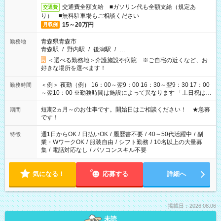
交通費全額支給 ■ガソリン代も全額支給（規定あ
交通費
り） ■無料駐車場もご相談ください
15～20万円
月収例
青森県青森市
勤務地
青森駅
/
野内駅
/
後潟駅
/
…
＜選べる勤務地＞介護施設や病院 ※ご自宅の近くなど、お
好きな場所を選べます！
＜例＞ 夜勤（例） 16：00～翌9：00 16：30～翌9：30 17：00
勤務時間
～翌10：00 ※勤務時間は施設によって異なります 「土日祝は休
みたい」 「しっかり稼ぎたい」 「もう少し遅い時間から始めた
い」など ご希望にあったお仕事をご案内いたします。 ※未経験
短期2ヵ月～のお仕事です。開始日はご相談ください！ ★急募
期間
の方の場合は1～2ヶ月間は日中での仕事を経験いただき、 お
です！
仕事に慣れてからの夜勤になります。 ★家庭の都合でお休みが
必要な場合も遠慮なくご相談ください。
週1日からOK
/
日払いOK
/
履歴書不要
/
40～50代活躍中
/
副
特徴
業・WワークOK
/
服装自由
/
シフト勤務
/
10名以上の大量募
集
/
電話対応なし
/
パソコンスキル不要
気になる！
応募する
詳細へ
掲載日：2026.08.06
未読