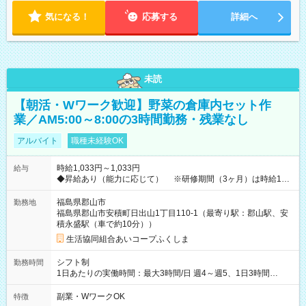
気になる！
応募する
詳細へ
未読
【朝活・Wワーク歓迎】野菜の倉庫内セット作
業／AM5:00～8:00の3時間勤務・残業なし
アルバイト
職種未経験OK
時給1,033円～1,033円
給与
◆昇給あり（能力に応じて） ※研修期間（3ヶ月）は時給1033
円 ≪扶養内で働けます！≫ 【試用期間】試用期間あり 試用期
間の長さ：3ヶ月 雇用形態、給与は本採用時と同じです。
福島県郡山市
勤務地
福島県郡山市安積町日出山1丁目110-1（最寄り駅：郡山駅、安
積永盛駅（車で約10分））
生活協同組合あいコープふくしま
シフト制
勤務時間
1日あたりの実働時間：最大3時間/日 週4～週5、1日3時間
AM5:00～8:00 出勤日は月～金 【休日】土日、年末年始休暇、
有給休暇 WワークOK
副業・WワークOK
特徴