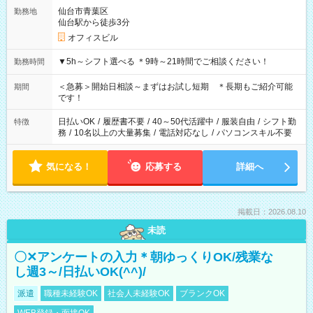
仙台市青葉区
勤務地
仙台駅から徒歩3分
オフィスビル
▼5h～シフト選べる ＊9時～21時間でご相談ください！
勤務時間
＜急募＞開始日相談～まずはお試し短期 ＊長期もご紹介可能
期間
です！
日払いOK
/
履歴書不要
/
40～50代活躍中
/
服装自由
/
シフト勤
特徴
務
/
10名以上の大量募集
/
電話対応なし
/
パソコンスキル不要
気になる！
応募する
詳細へ
掲載日：2026.08.10
未読
〇✕アンケートの入力＊朝ゆっくりOK/残業な
し週3～/日払いOK(^^)/
派遣
職種未経験OK
社会人未経験OK
ブランクOK