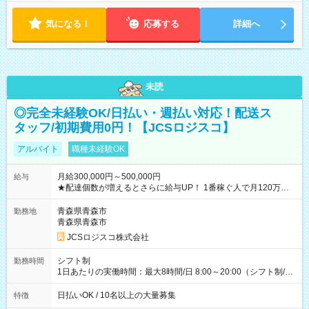
気になる！
応募する
詳細へ
未読
◎完全未経験OK/日払い・週払い対応！配送ス
タッフ/初期費用0円！【JCSロジスコ】
アルバイト
職種未経験OK
月給300,000円～500,000円
給与
★配達個数が増えるとさらに給与UP！ 1番稼ぐ人で月120万ほ
ど！ ・主要都市エリア 月収55万円／週5日稼働 月収65万~112
万円／週6日稼働 ・地方郊外エリア 月収40万円／週5日稼働 月
青森県青森市
勤務地
収40万円~50万円／週6日稼働 ＜モデルイメージ＞ ■月収50万
青森県青森市
円 (27歳男性/江東区在住)※元建築関係 1日150個配達×25日勤務
JCSロジスコ株式会社
(日休み) ■月収80万円(43歳男性/墨田区在住)※元営業 1日200個
配達×25日勤務(月休み) 【試用期間】試用期間なし
シフト制
勤務時間
1日あたりの実働時間：最大8時間/日 8:00～20:00（シフト制/実
働8時間） ※週5日勤務（場所次第では週4も有り） ※配達状況
によって時間外での勤務可能性有り ※案件により多少の前後あ
日払いOK / 10名以上の大量募集
特徴
り ※配達が完了次第、帰社OKです