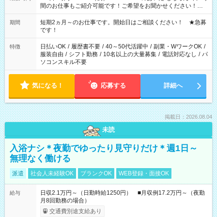
間のお仕事もご紹介可能です！ご希望をお聞かせください！★
家庭の都合でお休みが必要な場合も遠慮なくご相談ください。
※週最低15時間以上の勤務が必要です
短期2ヵ月～のお仕事です。開始日はご相談ください！ ★急募
期間
です！
日払いOK
/
履歴書不要
/
40～50代活躍中
/
副業・WワークOK
/
特徴
服装自由
/
シフト勤務
/
10名以上の大量募集
/
電話対応なし
/
パ
ソコンスキル不要
気になる！
応募する
詳細へ
掲載日：2026.08.04
未読
入浴ナシ＊夜勤でゆったり見守りだけ＊週1日～
無理なく働ける
派遣
社会人未経験OK
ブランクOK
WEB登録・面接OK
日収2.1万円～（日勤時給1250円） ■月収例17.2万円～（夜勤
給与
月8回勤務の場合）
交通費別途支給あり