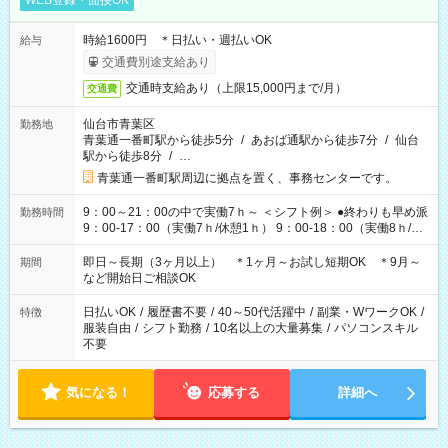
WEB登録・面接OK
時給1600円 ＊日払い・週払いOK
給与
交通費別途支給あり
交通時支給あり（上限15,000円まで/月）
交通費
仙台市青葉区
勤務地
青葉通一番町駅から徒歩5分
/
あおば通駅から徒歩7分
/
仙台
駅から徒歩8分
/
…
青葉通一番町駅周辺に拠点を置く、事務センターです。
9：00～21：00の中で実働7ｈ～ ＜シフト例＞ ●終わりも早め派
勤務時間
9：00-17：00（実働7ｈ/休憩1ｈ） 9：00-18：00（実働8ｈ/休
憩1ｈ） 10：00-19：00（実働8ｈ/休憩1ｈ） ●朝ゆっくり派
11：00-20：00（実働8ｈ/休憩1ｈ） 12：00-20：00（実働7ｈ/
即日～長期（3ヶ月以上） ＊1ヶ月～お試し短期OK ＊9月～
期間
休憩1ｈ） 12：00-21：00（実働8ｈ/休憩1ｈ） 13：00-22：
など開始日ご相談OK
00（実働8ｈ/休憩1ｈ） ＊時間帯固定OK
日払いOK
/
履歴書不要
/
40～50代活躍中
/
副業・WワークOK
/
特徴
服装自由
/
シフト勤務
/
10名以上の大量募集
/
パソコンスキル
不要
気になる！
応募する
詳細へ