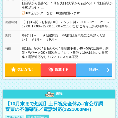
仙台駅から徒歩5分
/
仙台(地下鉄)駅から徒歩5分
/
北仙台駅か
ら徒歩5分
/
…
■物流センターなど ■勤務地選べます
【1日3時間～も相談OK!】 ＜シフト例＞ 9:00～12:00 12:00～
勤務時間
17:00 17:00～22:00 18:00～21:00 など こちら以外の時間帯も
お気軽にご相談ください！
単発1日～！ ★勤務開始日や期間はお気軽にご相談くださ
期間
い！ ＃8月～ ＃9月～
週1日からOK
/
日払いOK
/
履歴書不要
/
40～50代活躍中
/
副
特徴
業・WワークOK
/
服装自由
/
シフト勤務
/
10名以上の大量募
集
/
電話対応なし
/
パソコンスキル不要
気になる！
応募する
詳細へ
未読
【10月末まで短期】土日祝完全休み♪官公庁調
査票の不備確認／電話対応(1321000MR)
アルバイト
職種未経験OK