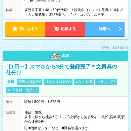
3日後に就業が可能です！
と、もう1つのお仕事の勤務時間。 合計で週40時間を超える場
合は応募できません。
履歴書不要
/
40～50代活躍中
/
服装自由
/
シフト勤務
/
10名以
特徴
上の大量募集
/
電話対応なし
/
パソコンスキル不要
気になる！
応募する
詳細へ
掲載日：2026.08.09
未読
【1日～】スマホから3分で登録完了＊文房具の
仕分け
派遣
職種未経験OK
社会人未経験OK
大学生歓迎
ブランクOK
WEB登録・面接OK
時給1,500円～1,875円
給与
仙台市泉区
勤務地
泉中央駅から徒歩5分
/
八乙女駅から徒歩5分
/
黒松(宮城県)駅
から徒歩5分
■物流センターなど ■勤務地選べます