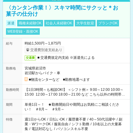
〈カンタン作業！〉スキマ時間にサクッと＊お
菓子の仕分け
派遣
職種未経験OK
社会人未経験OK
大学生歓迎
ブランクOK
WEB登録・面接OK
時給1,500円～1,875円
給与
交通費別途支給あり
■ 交通費規定内支給 ※派遣先による
交通費
宮城県岩沼市
勤務地
岩沼駅からバイク・車
■物流センターなど ■勤務地選べます
【1日3時間～も相談OK!】 ＜シフト例＞ 9:00～12:00 10:00～
勤務時間
15:00 12:00～17:00 18:00～21:00 など こちら以外の時間帯も
お気軽にご相談ください！
単発1日～！ ★勤務開始日や期間はお気軽にご相談くださ
期間
い！ ＃8月～ ＃9月～
週1日からOK
/
日払いOK
/
履歴書不要
/
40～50代活躍中
/
副
特徴
業・WワークOK
/
服装自由
/
シフト勤務
/
10名以上の大量募
集
/
電話対応なし
/
パソコンスキル不要