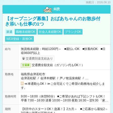
掲載日：2026.08.10
未読
【オープニング募集】おばあちゃんのお散歩付
き添いも仕事の1つ
派遣
職種未経験OK
社会人未経験OK
ブランクOK
WEB登録・面接OK
無資格未経験：時給1200円～ ■週払いOK ■扶養内OK ■日
給与
収9600円以上
交通費別途支給あり
交通費全額支給（ガソリン代もOK！）
交通費
福島県会津若松市
勤務地
会津若松駅
/
会津本郷駅
/
芦ノ牧温泉南駅
/
…
≪車通勤もOK！≫ご自宅近くでご希望の勤務地を紹介しま
す。
9:00～18:00（休憩60分） ■ご希望があれば下記シフトもOK！
勤務時間
早番 7:00～16:00 遅番 10:00～19:00 夜勤 16:30～翌9:30 「家族
と休みを合わせたい」 「余裕を持って夕飯の準備がしたい」
「できれば残業はしたくない」 など、ご希望を教えてください
【8月中のスタートOK！急募！】2カ月～ ■ご応募から最短2～
期間
ね。 ※Wワーク希望の方へ 今ご覧のお仕事で希望する勤務時間