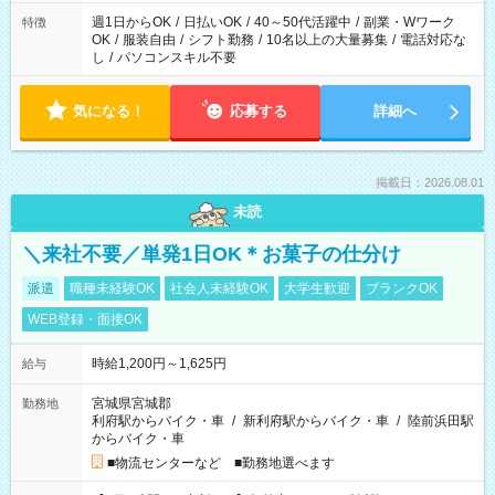
週1日からOK
/
日払いOK
/
40～50代活躍中
/
副業・Wワーク
特徴
OK
/
服装自由
/
シフト勤務
/
10名以上の大量募集
/
電話対応な
し
/
パソコンスキル不要
気になる！
応募する
詳細へ
掲載日：2026.08.01
未読
＼来社不要／単発1日OK＊お菓子の仕分け
派遣
職種未経験OK
社会人未経験OK
大学生歓迎
ブランクOK
WEB登録・面接OK
時給1,200円～1,625円
給与
宮城県宮城郡
勤務地
利府駅からバイク・車
/
新利府駅からバイク・車
/
陸前浜田駅
からバイク・車
■物流センターなど ■勤務地選べます