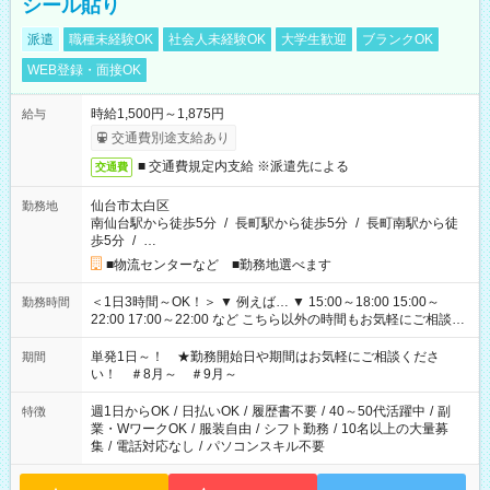
シール貼り
派遣
職種未経験OK
社会人未経験OK
大学生歓迎
ブランクOK
WEB登録・面接OK
時給1,500円～1,875円
給与
交通費別途支給あり
■ 交通費規定内支給 ※派遣先による
交通費
仙台市太白区
勤務地
南仙台駅から徒歩5分
/
長町駅から徒歩5分
/
長町南駅から徒
歩5分
/
…
■物流センターなど ■勤務地選べます
＜1日3時間～OK！＞ ▼ 例えば… ▼ 15:00～18:00 15:00～
勤務時間
22:00 17:00～22:00 など こちら以外の時間もお気軽にご相談く
ださい！
単発1日～！ ★勤務開始日や期間はお気軽にご相談くださ
期間
い！ ＃8月～ ＃9月～
週1日からOK
/
日払いOK
/
履歴書不要
/
40～50代活躍中
/
副
特徴
業・WワークOK
/
服装自由
/
シフト勤務
/
10名以上の大量募
集
/
電話対応なし
/
パソコンスキル不要