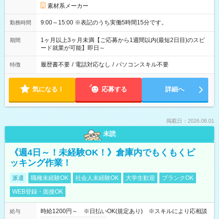
素材系メーカー
9:00～15:00 ※表記のうち実働5時間15分です。
勤務時間
1ヶ月以上3ヶ月未満【ご応募から1週間以内(最短2日目)のスピ
期間
ード就業が可能】即日～
履歴書不要
/
電話対応なし
/
パソコンスキル不要
特徴
気になる！
応募する
詳細へ
掲載日：2026.08.01
未読
《週4日～！未経験OK！》倉庫内でもくもくピ
ッキング作業！
派遣
職種未経験OK
社会人未経験OK
大学生歓迎
ブランクOK
WEB登録・面接OK
時給1200円～ ※日払いOK(規定あり) ※スキルにより応相談
給与