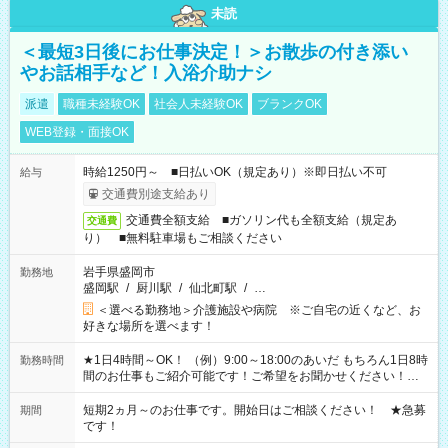
未読
＜最短3日後にお仕事決定！＞お散歩の付き添い
やお話相手など！入浴介助ナシ
派遣
職種未経験OK
社会人未経験OK
ブランクOK
WEB登録・面接OK
時給1250円～ ■日払いOK（規定あり）※即日払い不可
給与
交通費別途支給あり
交通費全額支給 ■ガソリン代も全額支給（規定あ
交通費
り） ■無料駐車場もご相談ください
岩手県盛岡市
勤務地
盛岡駅
/
厨川駅
/
仙北町駅
/
…
＜選べる勤務地＞介護施設や病院 ※ご自宅の近くなど、お
好きな場所を選べます！
★1日4時間～OK！ （例）9:00～18:00のあいだ もちろん1日8時
勤務時間
間のお仕事もご紹介可能です！ご希望をお聞かせください！★
家庭の都合でお休みが必要な場合も遠慮なくご相談ください。
※週最低15時間以上の勤務が必要です
短期2ヵ月～のお仕事です。開始日はご相談ください！ ★急募
期間
です！