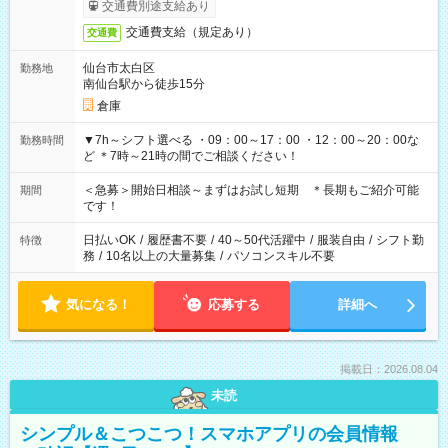
交通費別途支給あり
交通費支給（規定あり）
交通費
仙台市太白区
勤務地
南仙台駅から徒歩15分
倉庫
▼7h～シフト選べる ・09：00～17：00 ・12：00～20：00な
勤務時間
ど ＊7時～21時の間でご相談ください！
＜急募＞開始日相談～まずはお試し短期 ＊長期もご紹介可能
期間
です！
日払いOK
/
履歴書不要
/
40～50代活躍中
/
服装自由
/
シフト勤
特徴
務
/
10名以上の大量募集
/
パソコンスキル不要
気になる！
応募する
詳細へ
掲載日：2026.08.04
未読
シンプル＆こつこつ！スマホアプリの会員情報