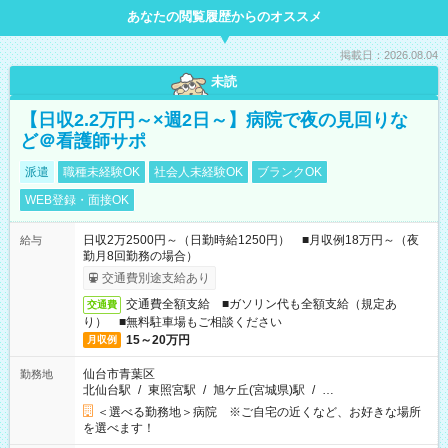
あなたの閲覧履歴からのオススメ
掲載日：2026.08.04
未読
【日収2.2万円～×週2日～】病院で夜の見回りな
ど＠看護師サポ
派遣
職種未経験OK
社会人未経験OK
ブランクOK
WEB登録・面接OK
日収2万2500円～（日勤時給1250円） ■月収例18万円～（夜
給与
勤月8回勤務の場合）
交通費別途支給あり
交通費全額支給 ■ガソリン代も全額支給（規定あ
交通費
り） ■無料駐車場もご相談ください
15～20万円
月収例
仙台市青葉区
勤務地
北仙台駅
/
東照宮駅
/
旭ケ丘(宮城県)駅
/
…
＜選べる勤務地＞病院 ※ご自宅の近くなど、お好きな場所
を選べます！