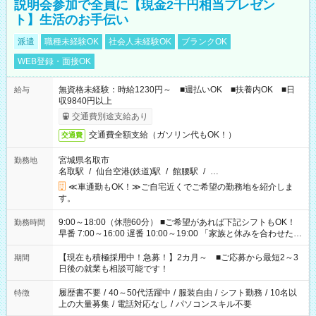
説明会参加で全員に【現金2千円相当プレゼン
ト】生活のお手伝い
派遣
職種未経験OK
社会人未経験OK
ブランクOK
WEB登録・面接OK
無資格未経験：時給1230円～ ■週払いOK ■扶養内OK ■日
給与
収9840円以上
交通費別途支給あり
交通費全額支給（ガソリン代もOK！）
交通費
宮城県名取市
勤務地
名取駅
/
仙台空港(鉄道)駅
/
館腰駅
/
…
≪車通勤もOK！≫ご自宅近くでご希望の勤務地を紹介しま
す。
9:00～18:00（休憩60分） ■ご希望があれば下記シフトもOK！
勤務時間
早番 7:00～16:00 遅番 10:00～19:00 「家族と休みを合わせた
い」 「余裕を持って夕飯の準備がしたい」 「できれば残業はし
たくない」 など、ご希望を教えてくださいね。 ※Wワーク希望
【現在も積極採用中！急募！】2カ月～ ■ご応募から最短2～3
期間
の方へ 今ご覧のお仕事で希望する勤務時間と、もう1つのお仕事
日後の就業も相談可能です！
の勤務時間。 合計で週40時間を超える場合は応募できません。
履歴書不要
/
40～50代活躍中
/
服装自由
/
シフト勤務
/
10名以
特徴
上の大量募集
/
電話対応なし
/
パソコンスキル不要