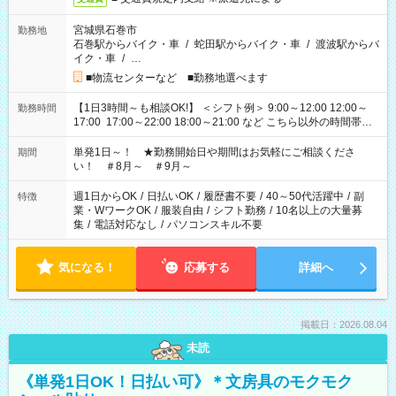
宮城県石巻市
勤務地
石巻駅からバイク・車
/
蛇田駅からバイク・車
/
渡波駅からバ
イク・車
/
…
■物流センターなど ■勤務地選べます
【1日3時間～も相談OK!】 ＜シフト例＞ 9:00～12:00 12:00～
勤務時間
17:00 17:00～22:00 18:00～21:00 など こちら以外の時間帯も
お気軽にご相談ください！
単発1日～！ ★勤務開始日や期間はお気軽にご相談くださ
期間
い！ ＃8月～ ＃9月～
週1日からOK
/
日払いOK
/
履歴書不要
/
40～50代活躍中
/
副
特徴
業・WワークOK
/
服装自由
/
シフト勤務
/
10名以上の大量募
集
/
電話対応なし
/
パソコンスキル不要
気になる！
応募する
詳細へ
掲載日：2026.08.04
未読
《単発1日OK！日払い可》＊文房具のモクモク