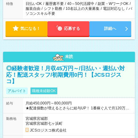
日払いOK
/
履歴書不要
/
40～50代活躍中
/
副業・WワークOK
/
特徴
服装自由
/
シフト勤務
/
10名以上の大量募集
/
電話対応なし
/
パ
ソコンスキル不要
気になる！
応募する
詳細へ
未読
◎経験者歓迎！月収45万円～/日払い・週払い対
応！配送スタッフ/初期費用0円！【JCSロジス
コ】
アルバイト
職種未経験OK
月給450,000円～800,000円
給与
★配達個数が増えるとさらに給与UP！ 1番稼ぐ人で月120万ほ
ど！ ・主要都市エリア 月収55万円／週5日稼働 月収65万~112
万円／週6日稼働 ・地方郊外エリア 月収40万円／週5日稼働 月
宮城県宮城郡
勤務地
収40万円~50万円／週6日稼働 ＜モデルイメージ＞ ■月収50万
宮城県宮城郡七ヶ浜町
円 (27歳男性/江東区在住)※元建築関係 1日150個配達×25日勤務
JCSロジスコ株式会社
(日休み) ■月収80万円(43歳男性/墨田区在住)※元営業 1日200個
配達×25日勤務(月休み) 【試用期間】試用期間なし