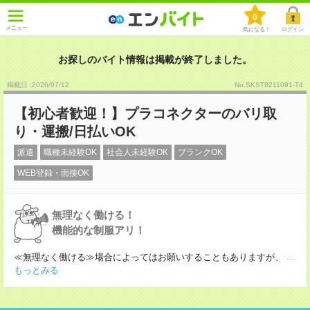
0
メニュー
気になる！
ログイン
お探しのバイト情報は掲載が終了しました。
掲載日 :2026
/
07
/
12
No.SKST8211091-T4
【初心者歓迎！】プラコネクターのバリ取
り・運搬/日払いOK
派遣
職種未経験OK
社会人未経験OK
ブランクOK
WEB登録・面接OK
無理なく働ける！
機能的な制服アリ！
≪無理なく働ける≫場合によってはお願いすることもありますが、
...
もっとみる