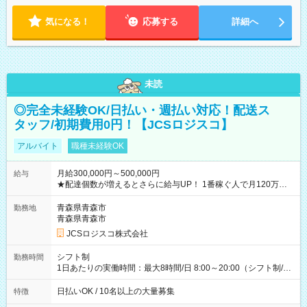
気になる！
応募する
詳細へ
未読
◎完全未経験OK/日払い・週払い対応！配送ス
タッフ/初期費用0円！【JCSロジスコ】
アルバイト
職種未経験OK
月給300,000円～500,000円
給与
★配達個数が増えるとさらに給与UP！ 1番稼ぐ人で月120万ほ
ど！ ・主要都市エリア 月収55万円／週5日稼働 月収65万~112
万円／週6日稼働 ・地方郊外エリア 月収40万円／週5日稼働 月
青森県青森市
勤務地
収40万円~50万円／週6日稼働 ＜モデルイメージ＞ ■月収50万
青森県青森市
円 (27歳男性/江東区在住)※元建築関係 1日150個配達×25日勤務
JCSロジスコ株式会社
(日休み) ■月収80万円(43歳男性/墨田区在住)※元営業 1日200個
配達×25日勤務(月休み) 【試用期間】試用期間なし
シフト制
勤務時間
1日あたりの実働時間：最大8時間/日 8:00～20:00（シフト制/実
働8時間） ※週5日勤務（場所次第では週4も有り） ※配達状況
によって時間外での勤務可能性有り ※案件により多少の前後あ
日払いOK / 10名以上の大量募集
特徴
り ※配達が完了次第、帰社OKです