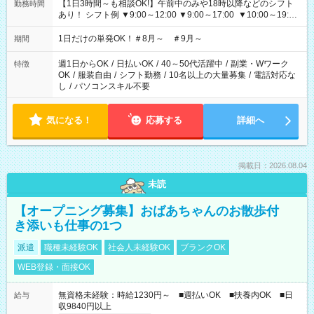
【1日3時間～も相談OK!】午前中のみや18時以降などのシフト
勤務時間
あり！ シフト例 ▼9:00～12:00 ▼9:00～17:00 ▼10:00～19:00
▼18:00～21:00
1日だけの単発OK！＃8月～ ＃9月～
期間
週1日からOK
/
日払いOK
/
40～50代活躍中
/
副業・Wワーク
特徴
OK
/
服装自由
/
シフト勤務
/
10名以上の大量募集
/
電話対応な
し
/
パソコンスキル不要
気になる！
応募する
詳細へ
掲載日：2026.08.04
未読
【オープニング募集】おばあちゃんのお散歩付
き添いも仕事の1つ
派遣
職種未経験OK
社会人未経験OK
ブランクOK
WEB登録・面接OK
無資格未経験：時給1230円～ ■週払いOK ■扶養内OK ■日
給与
収9840円以上