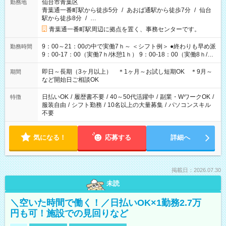
仙台市青葉区
勤務地
青葉通一番町駅から徒歩5分
/
あおば通駅から徒歩7分
/
仙台
駅から徒歩8分
/
…
青葉通一番町駅周辺に拠点を置く、事務センターです。
9：00～21：00の中で実働7ｈ～ ＜シフト例＞ ●終わりも早め派
勤務時間
9：00-17：00（実働7ｈ/休憩1ｈ） 9：00-18：00（実働8ｈ/休
憩1ｈ） 10：00-19：00（実働8ｈ/休憩1ｈ） ●朝ゆっくり派
11：00-20：00（実働8ｈ/休憩1ｈ） 12：00-20：00（実働7ｈ/
即日～長期（3ヶ月以上） ＊1ヶ月～お試し短期OK ＊9月～
期間
休憩1ｈ） 12：00-21：00（実働8ｈ/休憩1ｈ） 13：00-22：
など開始日ご相談OK
00（実働8ｈ/休憩1ｈ） ＊時間帯固定OK
日払いOK
/
履歴書不要
/
40～50代活躍中
/
副業・WワークOK
/
特徴
服装自由
/
シフト勤務
/
10名以上の大量募集
/
パソコンスキル
不要
気になる！
応募する
詳細へ
掲載日：2026.07.30
未読
＼空いた時間で働く！／日払いOK×1勤務2.7万
円も可！施設での見回りなど