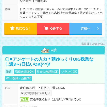
など開始日ご相談OK
日払いOK
/
履歴書不要
/
40～50代活躍中
/
副業・WワークOK
/
特徴
服装自由
/
シフト勤務
/
10名以上の大量募集
/
電話対応なし
/
パ
ソコンスキル不要
気になる！
応募する
詳細へ
掲載日：2026.07.31
未読
〇✕アンケートの入力＊朝ゆっくりOK/残業な
し週3～/日払いOK(^^)/
派遣
職種未経験OK
社会人未経験OK
ブランクOK
WEB登録・面接OK
時給1600円 ＊日払い・週払いOK
給与
交通費別途支給あり
交通時支給あり（上限15,000円まで/月）
交通費