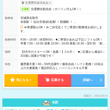
交通費別途支給あり
交通費全額支給（ガソリン代もOK！）
交通費
宮城県名取市
勤務地
名取駅
/
仙台空港(鉄道)駅
/
館腰駅
/
…
≪車通勤もOK！≫ご自宅近くでご希望の勤務地を紹介しま
す。
9:00～18:00（休憩60分） ■ご希望があれば下記シフトもOK！
勤務時間
早番 7:00～16:00 遅番 10:00～19:00 夜勤 16:30～翌9:30 「家族
と休みを合わせたい」 「余裕を持って夕飯の準備がしたい」
「できれば残業はしたくない」 など、ご希望を教えてください
【8月中のスタートOK！急募！】2カ月～ ■ご応募から最短2～
期間
ね。 ※Wワーク希望の方へ 今ご覧のお仕事で希望する勤務時間
3日後に就業が可能です！
と、もう1つのお仕事の勤務時間。 合計で週40時間を超える場
合は応募できません。
履歴書不要
/
40～50代活躍中
/
服装自由
/
シフト勤務
/
10名以
特徴
上の大量募集
/
電話対応なし
/
パソコンスキル不要
気になる！
応募する
詳細へ
掲載日：2026.08.04
未読