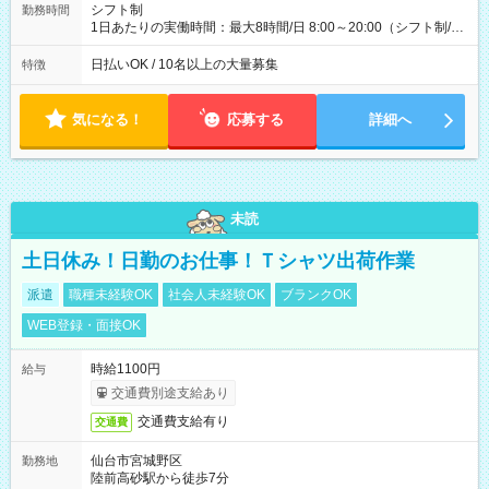
シフト制
勤務時間
1日あたりの実働時間：最大8時間/日 8:00～20:00（シフト制/実
働8時間） ※週5日勤務（場所次第では週4も有り） ※配達状況
によって時間外での勤務可能性有り ※案件により多少の前後あ
日払いOK / 10名以上の大量募集
特徴
り ※配達が完了次第、帰社OKです
気になる！
応募する
詳細へ
未読
土日休み！日勤のお仕事！Ｔシャツ出荷作業
派遣
職種未経験OK
社会人未経験OK
ブランクOK
WEB登録・面接OK
時給1100円
給与
交通費別途支給あり
交通費支給有り
交通費
仙台市宮城野区
勤務地
陸前高砂駅から徒歩7分