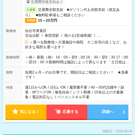
交通費別途支給あり
交通費全額支給 ■ガソリン代も全額支給（規定あ
交通費
り） ■無料駐車場もご相談ください
15～20万円
月収例
仙台市青葉区
勤務地
北仙台駅
/
東照宮駅
/
旭ケ丘(宮城県)駅
/
…
＜選べる勤務地＞介護施設や病院 ※ご自宅の近くなど、お
好きな場所を選べます！
＜例＞ 夜勤（例） 16：00～翌9：00 16：30～翌9：30 17：00
勤務時間
～翌10：00 ※勤務時間は施設によって異なります 「土日祝は休
みたい」 「しっかり稼ぎたい」 「もう少し遅い時間から始めた
い」など ご希望にあったお仕事をご案内いたします。 ※未経験
短期2ヵ月～のお仕事です。開始日はご相談ください！ ★急募
期間
の方の場合は1～2ヶ月間は日中での仕事を経験いただき、 お
です！
仕事に慣れてからの夜勤になります。 ★家庭の都合でお休みが
必要な場合も遠慮なくご相談ください。
週1日からOK
/
日払いOK
/
履歴書不要
/
40～50代活躍中
/
副
特徴
業・WワークOK
/
服装自由
/
シフト勤務
/
10名以上の大量募
集
/
電話対応なし
/
パソコンスキル不要
気になる！
応募する
詳細へ
掲載日：2026.08.04