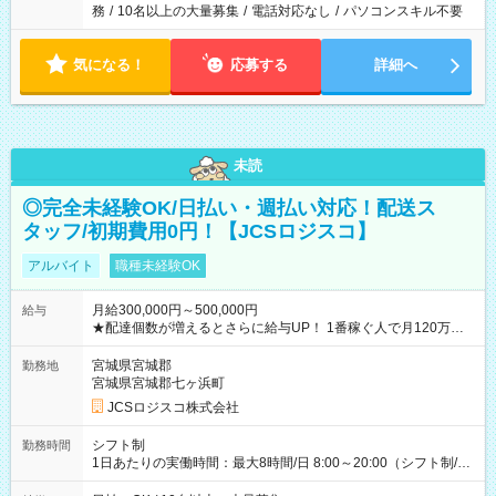
務
/
10名以上の大量募集
/
電話対応なし
/
パソコンスキル不要
気になる！
応募する
詳細へ
未読
◎完全未経験OK/日払い・週払い対応！配送ス
タッフ/初期費用0円！【JCSロジスコ】
アルバイト
職種未経験OK
月給300,000円～500,000円
給与
★配達個数が増えるとさらに給与UP！ 1番稼ぐ人で月120万ほ
ど！ ・主要都市エリア 月収55万円／週5日稼働 月収65万~112
万円／週6日稼働 ・地方郊外エリア 月収40万円／週5日稼働 月
宮城県宮城郡
勤務地
収40万円~50万円／週6日稼働 ＜モデルイメージ＞ ■月収50万
宮城県宮城郡七ヶ浜町
円 (27歳男性/江東区在住)※元建築関係 1日150個配達×25日勤務
JCSロジスコ株式会社
(日休み) ■月収80万円(43歳男性/墨田区在住)※元営業 1日200個
配達×25日勤務(月休み) 【試用期間】試用期間なし
シフト制
勤務時間
1日あたりの実働時間：最大8時間/日 8:00～20:00（シフト制/実
働8時間） ※週5日勤務（場所次第では週4も有り） ※配達状況