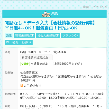
掲載日：2026.07.29
未読
電話なし＊データ入力【会社情報の登録作業】
平日週4～OK！服装自由！日払いOK
派遣
職種未経験OK
社会人未経験OK
ブランクOK
WEB登録・面接OK
時給1600円 ※日払い・週払いOK
給与
交通費別途支給あり
交通費支給あり（上限15000円まで/月）
交通費
仙台市青葉区
勤務地
勾当台公園駅から徒歩2分
/
広瀬通駅から徒歩5分
/
仙台駅か
ら徒歩20分
大手通信会社
9：00～19：00の中で実働7ｈ～ ＜シフト例＞ □9:00～17:00(実
勤務時間
働7h/休憩1h) □9:00～18:00(実働8h/休憩1h) □10:00～18:00(実
働7h/休憩1h) □10:00～19:00(実働8h/休憩1h) ＊時間固定ＯＫ
即日～長期（3ヶ月以上） ＊1ヶ月～お試し短期OK ＊9月～
期間