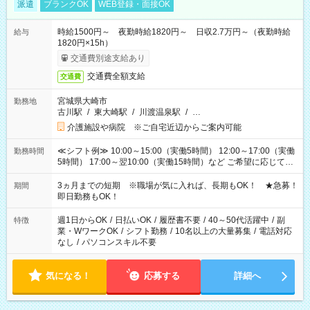
派遣
ブランクOK
WEB登録・面接OK
時給1500円～ 夜勤時給1820円～ 日収2.7万円～（夜勤時給
給与
1820円×15h）
交通費別途支給あり
交通費全額支給
交通費
宮城県大崎市
勤務地
古川駅
/
東大崎駅
/
川渡温泉駅
/
…
介護施設や病院 ※ご自宅近辺からご案内可能
≪シフト例≫ 10:00～15:00（実働5時間） 12:00～17:00（実働
勤務時間
5時間） 17:00～翌10:00（実働15時間）など ご希望に応じて、
働く時間は調整できます！ お気軽に担当へ相談ください！
3ヵ月までの短期 ※職場が気に入れば、長期もOK！ ★急募！
期間
即日勤務もOK！
週1日からOK
/
日払いOK
/
履歴書不要
/
40～50代活躍中
/
副
特徴
業・WワークOK
/
シフト勤務
/
10名以上の大量募集
/
電話対応
なし
/
パソコンスキル不要
気になる！
応募する
詳細へ