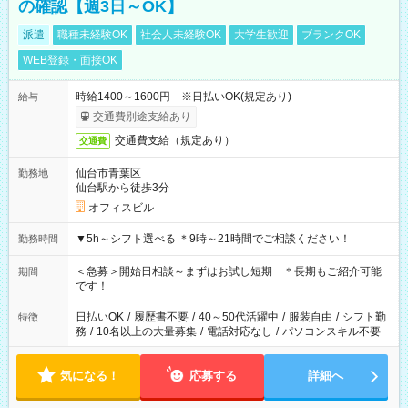
の確認【週3日～OK】
派遣
職種未経験OK
社会人未経験OK
大学生歓迎
ブランクOK
WEB登録・面接OK
時給1400～1600円 ※日払いOK(規定あり)
給与
交通費別途支給あり
交通費支給（規定あり）
交通費
仙台市青葉区
勤務地
仙台駅から徒歩3分
オフィスビル
▼5h～シフト選べる ＊9時～21時間でご相談ください！
勤務時間
＜急募＞開始日相談～まずはお試し短期 ＊長期もご紹介可能
期間
です！
日払いOK
/
履歴書不要
/
40～50代活躍中
/
服装自由
/
シフト勤
特徴
務
/
10名以上の大量募集
/
電話対応なし
/
パソコンスキル不要
気になる！
応募する
詳細へ