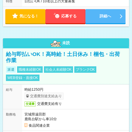
によって時間外での勤務可能性有り ※案件により多少の前後あ
日払いOK / 10名以上の大量募集
特徴
り ※配達が完了次第、帰社OKです
気になる！
応募する
詳細へ
未読
給与即払いOK！高時給！土日休み！梱包・出荷
作業
派遣
職種未経験OK
社会人未経験OK
ブランクOK
WEB登録・面接OK
時給1250円
給与
交通費別途支給あり
交通費支給有り
交通費
宮城県遠田郡
勤務地
鹿島台駅から車10分
食品関連企業