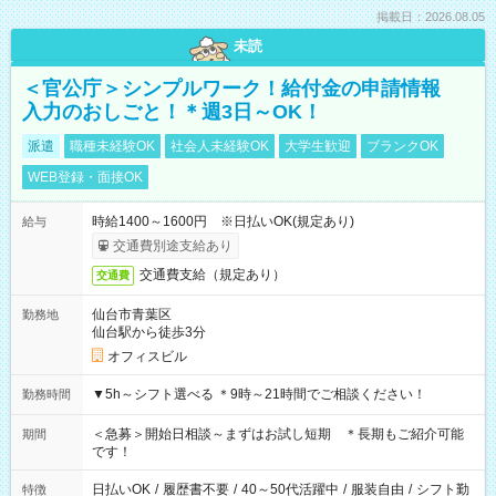
掲載日：2026.08.05
未読
＜官公庁＞シンプルワーク！給付金の申請情報
入力のおしごと！＊週3日～OK！
派遣
職種未経験OK
社会人未経験OK
大学生歓迎
ブランクOK
WEB登録・面接OK
時給1400～1600円 ※日払いOK(規定あり)
給与
交通費別途支給あり
交通費支給（規定あり）
交通費
仙台市青葉区
勤務地
仙台駅から徒歩3分
オフィスビル
▼5h～シフト選べる ＊9時～21時間でご相談ください！
勤務時間
＜急募＞開始日相談～まずはお試し短期 ＊長期もご紹介可能
期間
です！
日払いOK
/
履歴書不要
/
40～50代活躍中
/
服装自由
/
シフト勤
特徴