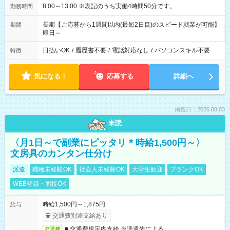
8:00～13:00 ※表記のうち実働4時間50分です。
勤務時間
長期【ご応募から1週間以内(最短2日目)のスピード就業が可能】
期間
即日～
日払いOK
/
履歴書不要
/
電話対応なし
/
パソコンスキル不要
特徴
気になる！
応募する
詳細へ
掲載日：2026.08.03
未読
〈月1日～で副業にピッタリ＊時給1,500円～〉
文房具のカンタン仕分け
派遣
職種未経験OK
社会人未経験OK
大学生歓迎
ブランクOK
WEB登録・面接OK
時給1,500円～1,875円
給与
交通費別途支給あり
■ 交通費規定内支給 ※派遣先による
交通費