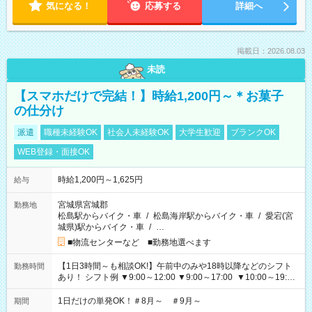
気になる！
応募する
詳細へ
掲載日：2026.08.03
未読
【スマホだけで完結！】時給1,200円～＊お菓子
の仕分け
派遣
職種未経験OK
社会人未経験OK
大学生歓迎
ブランクOK
WEB登録・面接OK
時給1,200円～1,625円
給与
宮城県宮城郡
勤務地
松島駅からバイク・車
/
松島海岸駅からバイク・車
/
愛宕(宮
城県)駅からバイク・車
/
…
■物流センターなど ■勤務地選べます
【1日3時間～も相談OK!】午前中のみや18時以降などのシフト
勤務時間
あり！ シフト例 ▼9:00～12:00 ▼9:00～17:00 ▼10:00～19:00
▼18:00～21:00
1日だけの単発OK！＃8月～ ＃9月～
期間