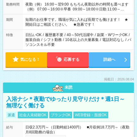
夜勤（例） 16:00～翌9:00 もちろん夜勤以外の時間も選べます
勤務時間
（例） 07:00～16:00※早番 09:00～18:00※日勤 11:00～
20:00※遅番 ※時間は、固定・選べる施設もあるので、ご希望が
あれば調整できます！ ※シフト制。勤務地により実働時間が異
短期のお仕事です。職場が気に入れば長期でも働けます！ ★
期間
なります。★家庭の都合でお休みが必要な場合も遠慮なくご相
開始日はご相談ください。 ★急募です！
談ください。
日払いOK
/
履歴書不要
/
40～50代活躍中
/
副業・WワークOK
/
特徴
服装自由
/
シフト勤務
/
10名以上の大量募集
/
電話対応なし
/
パ
ソコンスキル不要
気になる！
応募する
詳細へ
掲載日：2026.08.04
未読
入浴ナシ＊夜勤でゆったり見守りだけ＊週1日～
無理なく働ける
派遣
社会人未経験OK
ブランクOK
WEB登録・面接OK
日収2.3万円～（日勤時給1400円） ■月収例18.7万円～（夜勤
給与
月8回勤務の場合）