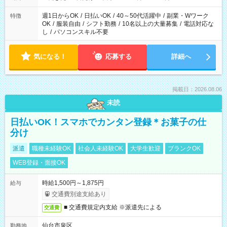
週1日からOK
/
日払いOK
/
40～50代活躍中
/
副業・Wワーク
特徴
OK
/
服装自由
/
シフト勤務
/
10名以上の大量募集
/
電話対応な
し
/
パソコンスキル不要
気になる！
応募する
詳細へ
掲載日：2026.08.06
未読
日払いOK！スマホでカンタン登録＊お菓子の仕
分け
派遣
職種未経験OK
社会人未経験OK
大学生歓迎
ブランクOK
WEB登録・面接OK
時給1,500円～1,875円
給与
交通費別途支給あり
■ 交通費規定内支給 ※派遣先による
交通費
仙台市泉区
勤務地