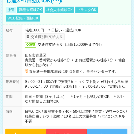
し週3～/日払いOK(^^)/
派遣
職種未経験OK
社会人未経験OK
ブランクOK
WEB登録・面接OK
時給1600円 ＊日払い・週払いOK
給与
交通費別途支給あり
交通時支給あり（上限15,000円まで/月）
交通費
仙台市青葉区
勤務地
青葉通一番町駅から徒歩5分
/
あおば通駅から徒歩7分
/
仙台
駅から徒歩8分
/
…
青葉通一番町駅周辺に拠点を置く、事務センターです。
9：00～21：00の中で実働7ｈ～ ＜シフト例＞ ●終わりも早め派
勤務時間
9：00-17：00（実働7ｈ/休憩1ｈ） 9：00-18：00（実働8ｈ/休
憩1ｈ） 10：00-19：00（実働8ｈ/休憩1ｈ） ●朝ゆっくり派
11：00-20：00（実働8ｈ/休憩1ｈ） 12：00-20：00（実働7ｈ/
即日～長期（3ヶ月以上） ＊1ヶ月～お試し短期OK ＊9月～
期間
休憩1ｈ） 12：00-21：00（実働8ｈ/休憩1ｈ） 13：00-22：
など開始日ご相談OK
00（実働8ｈ/休憩1ｈ） ＊時間帯固定OK
日払いOK
/
履歴書不要
/
40～50代活躍中
/
副業・WワークOK
/
特徴
服装自由
/
シフト勤務
/
10名以上の大量募集
/
パソコンスキル
不要