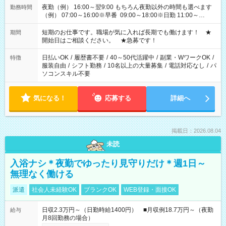
夜勤（例） 16:00～翌9:00 もちろん夜勤以外の時間も選べます
勤務時間
（例） 07:00～16:00※早番 09:00～18:00※日勤 11:00～
20:00※遅番 ※時間は、固定・選べる施設もあるので、ご希望が
あれば調整できます！ ※シフト制。勤務地により実働時間が異
短期のお仕事です。職場が気に入れば長期でも働けます！ ★
期間
なります。★家庭の都合でお休みが必要な場合も遠慮なくご相
開始日はご相談ください。 ★急募です！
談ください。
日払いOK
/
履歴書不要
/
40～50代活躍中
/
副業・WワークOK
/
特徴
服装自由
/
シフト勤務
/
10名以上の大量募集
/
電話対応なし
/
パ
ソコンスキル不要
気になる！
応募する
詳細へ
掲載日：2026.08.04
未読
入浴ナシ＊夜勤でゆったり見守りだけ＊週1日～
無理なく働ける
派遣
社会人未経験OK
ブランクOK
WEB登録・面接OK
日収2.3万円～（日勤時給1400円） ■月収例18.7万円～（夜勤
給与
月8回勤務の場合）