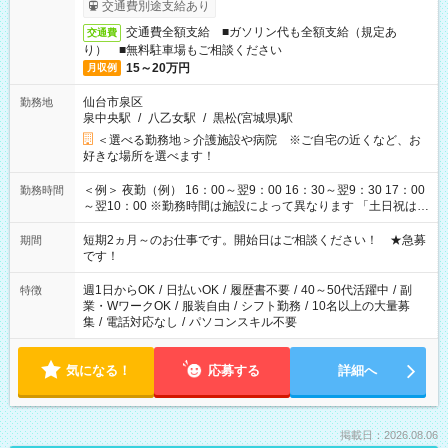
交通費別途支給あり
交通費全額支給 ■ガソリン代も全額支給（規定あ
交通費
り） ■無料駐車場もご相談ください
15～20万円
月収例
仙台市泉区
勤務地
泉中央駅
/
八乙女駅
/
黒松(宮城県)駅
＜選べる勤務地＞介護施設や病院 ※ご自宅の近くなど、お
好きな場所を選べます！
＜例＞ 夜勤（例） 16：00～翌9：00 16：30～翌9：30 17：00
勤務時間
～翌10：00 ※勤務時間は施設によって異なります 「土日祝は休
みたい」 「しっかり稼ぎたい」 「もう少し遅い時間から始めた
い」など ご希望にあったお仕事をご案内いたします。 ※未経験
短期2ヵ月～のお仕事です。開始日はご相談ください！ ★急募
期間
の方の場合は1～2ヶ月間は日中での仕事を経験いただき、 お
です！
仕事に慣れてからの夜勤になります。 ★家庭の都合でお休みが
必要な場合も遠慮なくご相談ください。
週1日からOK
/
日払いOK
/
履歴書不要
/
40～50代活躍中
/
副
特徴
業・WワークOK
/
服装自由
/
シフト勤務
/
10名以上の大量募
集
/
電話対応なし
/
パソコンスキル不要
気になる！
応募する
詳細へ
掲載日：2026.08.06