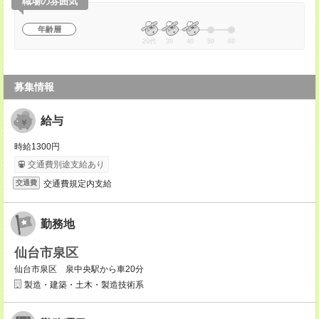
職場の雰囲気
年齢層
20代
30
40
50
60
募集情報
給与
時給1300円
交通費別途支給あり
交通費規定内支給
交通費
勤務地
仙台市泉区
仙台市泉区 泉中央駅から車20分
製造・建築・土木・製造技術系