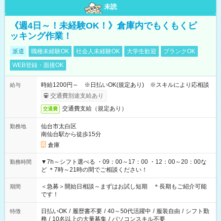
未読
《週4日～！未経験OK！》倉庫内でもくもくピ
ッキング作業！
派遣
職種未経験OK
社会人未経験OK
大学生歓迎
ブランクOK
WEB登録・面接OK
時給1200円～ ※日払いOK(規定あり) ※スキルにより応相談
給与
交通費別途支給あり
交通費支給（規定あり）
交通費
仙台市太白区
勤務地
南仙台駅から徒歩15分
倉庫
▼7h～シフト選べる ・09：00～17：00 ・12：00～20：00な
勤務時間
ど ＊7時～21時の間でご相談ください！
＜急募＞開始日相談～まずはお試し短期 ＊長期もご紹介可能
期間
です！
日払いOK
/
履歴書不要
/
40～50代活躍中
/
服装自由
/
シフト勤
特徴
務
/
10名以上の大量募集
/
パソコンスキル不要