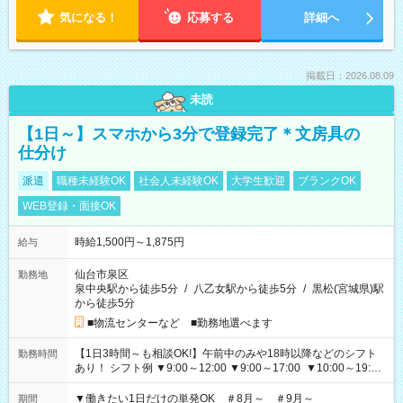
気になる！
応募する
詳細へ
掲載日：2026.08.09
未読
【1日～】スマホから3分で登録完了＊文房具の
仕分け
派遣
職種未経験OK
社会人未経験OK
大学生歓迎
ブランクOK
WEB登録・面接OK
時給1,500円～1,875円
給与
仙台市泉区
勤務地
泉中央駅から徒歩5分
/
八乙女駅から徒歩5分
/
黒松(宮城県)駅
から徒歩5分
■物流センターなど ■勤務地選べます
【1日3時間～も相談OK!】午前中のみや18時以降などのシフト
勤務時間
あり！ シフト例 ▼9:00～12:00 ▼9:00～17:00 ▼10:00～19:00
▼18:00～21:00
▼働きたい1日だけの単発OK ＃8月～ ＃9月～
期間