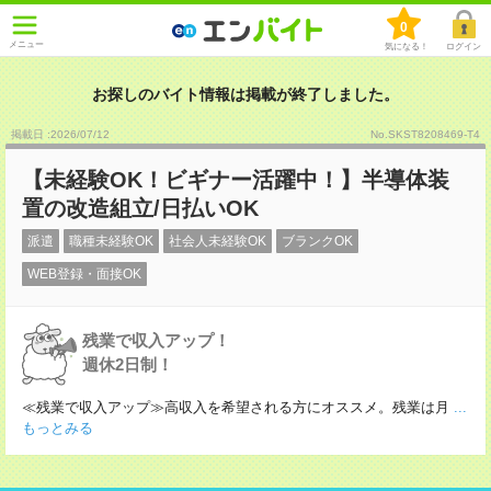
0
メニュー
気になる！
ログイン
お探しのバイト情報は掲載が終了しました。
掲載日 :2026
/
07
/
12
No.SKST8208469-T4
【未経験OK！ビギナー活躍中！】半導体装
置の改造組立/日払いOK
派遣
職種未経験OK
社会人未経験OK
ブランクOK
WEB登録・面接OK
残業で収入アップ！
週休2日制！
≪残業で収入アップ≫高収入を希望される方にオススメ。残業は月
...
もっとみる