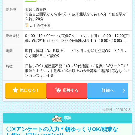
仙台市青葉区
勤務地
勾当台公園駅から徒歩2分
/
広瀬通駅から徒歩5分
/
仙台駅か
ら徒歩20分
大手通信会社
9：00～19：00の中で実働7ｈ～ ＜シフト例＞ □9:00～17:00(実
勤務時間
働7h/休憩1h) □9:00～18:00(実働8h/休憩1h) □10:00～18:00(実
働7h/休憩1h) □10:00～19:00(実働8h/休憩1h) ＊時間固定ＯＫ
即日～長期（3ヶ月以上） ＊1ヶ月～お試し短期OK ＊9月～
期間
など開始日ご相談OK
日払いOK
/
履歴書不要
/
40～50代活躍中
/
副業・WワークOK
/
特徴
服装自由
/
シフト勤務
/
10名以上の大量募集
/
電話対応なし
/
パ
ソコンスキル不要
気になる！
応募する
詳細へ
掲載日：2026.07.31
未読
〇✕アンケートの入力＊朝ゆっくりOK/残業な