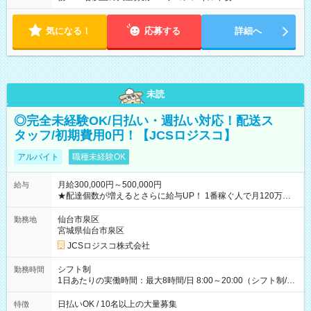
気になる！
応募する
詳細へ
未読
◎完全未経験OK/日払い・週払い対応！配送ス
タッフ/初期費用0円！【JCSロジスコ】
アルバイト
職種未経験OK
月給300,000円～500,000円
給与
★配達個数が増えるとさらに給与UP！ 1番稼ぐ人で月120万ほ
ど！ ・主要都市エリア 月収55万円／週5日稼働 月収65万~112
万円／週6日稼働 ・地方郊外エリア 月収40万円／週5日稼働 月
仙台市泉区
勤務地
収40万円~50万円／週6日稼働 ＜モデルイメージ＞ ■月収50万
宮城県仙台市泉区
円 (27歳男性/江東区在住)※元建築関係 1日150個配達×25日勤務
JCSロジスコ株式会社
(日休み) ■月収80万円(43歳男性/墨田区在住)※元営業 1日200個
配達×25日勤務(月休み) 【試用期間】試用期間なし
シフト制
勤務時間
1日あたりの実働時間：最大8時間/日 8:00～20:00（シフト制/実
働8時間） ※週5日勤務（場所次第では週4も有り） ※配達状況
によって時間外での勤務可能性有り ※案件により多少の前後あ
日払いOK / 10名以上の大量募集
特徴