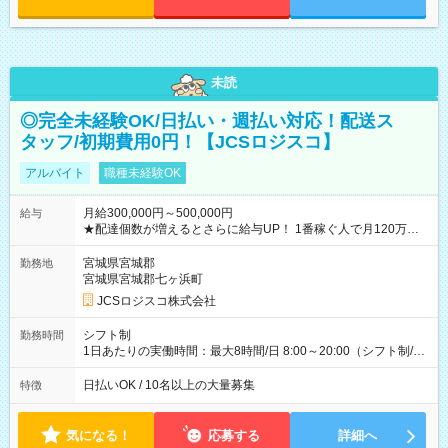
未読
◎完全未経験OK/日払い・週払い対応！配送ス
タッフ/初期費用0円！【JCSロジスコ】
アルバイト
職種未経験OK
月給300,000円～500,000円
給与
★配達個数が増えるとさらに給与UP！ 1番稼ぐ人で月120万ほ
ど！ ・主要都市エリア 月収55万円／週5日稼働 月収65万~112
万円／週6日稼働 ・地方郊外エリア 月収40万円／週5日稼働 月
宮城県宮城郡
勤務地
収40万円~50万円／週6日稼働 ＜モデルイメージ＞ ■月収50万
宮城県宮城郡七ヶ浜町
円 (27歳男性/江東区在住)※元建築関係 1日150個配達×25日勤務
JCSロジスコ株式会社
(日休み) ■月収80万円(43歳男性/墨田区在住)※元営業 1日200個
配達×25日勤務(月休み) 【試用期間】試用期間なし
シフト制
勤務時間
1日あたりの実働時間：最大8時間/日 8:00～20:00（シフト制/実
働8時間） ※週5日勤務（場所次第では週4も有り） ※配達状況
によって時間外での勤務可能性有り ※案件により多少の前後あ
日払いOK / 10名以上の大量募集
特徴
り ※配達が完了次第、帰社OKです
気になる！
応募する
詳細へ