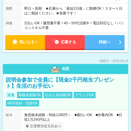
その他にも勤務時間多数！ 日勤のみ、残業なし、交替制など
ご希望を教えてください！
即日～長期 ★応募から「最短2日後」に勤務OK！スタート日
期間
はご相談ください。★急募です！
日払いOK
/
履歴書不要
/
40～50代活躍中
/
電話対応なし
/
パソ
特徴
コンスキル不要
気になる！
応募する
詳細へ
掲載日：2026.08.09
未読
説明会参加で全員に【現金2千円相当プレゼン
ト】生活のお手伝い
派遣
職種未経験OK
社会人未経験OK
ブランクOK
WEB登録・面接OK
無資格未経験：時給1280円～ ■週払いOK ■扶養内OK ■日
給与
収1万240円以上
交通費別途支給あり