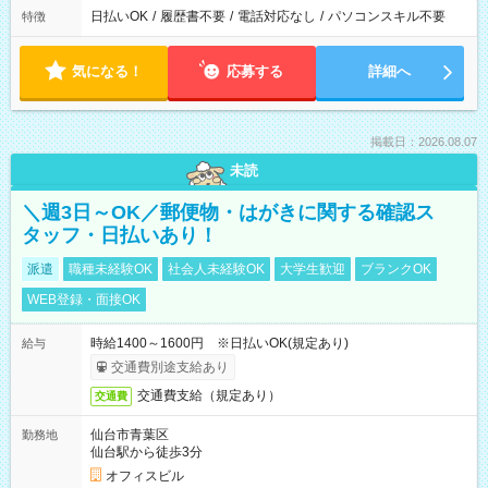
日払いOK
/
履歴書不要
/
電話対応なし
/
パソコンスキル不要
特徴
気になる！
応募する
詳細へ
掲載日：2026.08.07
未読
＼週3日～OK／郵便物・はがきに関する確認ス
タッフ・日払いあり！
派遣
職種未経験OK
社会人未経験OK
大学生歓迎
ブランクOK
WEB登録・面接OK
時給1400～1600円 ※日払いOK(規定あり)
給与
交通費別途支給あり
交通費支給（規定あり）
交通費
仙台市青葉区
勤務地
仙台駅から徒歩3分
オフィスビル