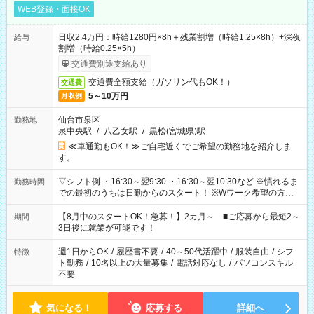
WEB登録・面接OK
日収2.4万円：時給1280円×8h＋残業割増（時給1.25×8h）+深夜
給与
割増（時給0.25×5h）
交通費別途支給あり
交通費全額支給（ガソリン代もOK！）
交通費
5～10万円
月収例
仙台市泉区
勤務地
泉中央駅
/
八乙女駅
/
黒松(宮城県)駅
≪車通勤もOK！≫ご自宅近くでご希望の勤務地を紹介しま
す。
▽シフト例 ・16:30～翌9:30 ・16:30～翌10:30など ※慣れるま
勤務時間
での最初のうちは日勤からのスタート！ ※Wワーク希望の方へ
今ご覧のお仕事で希望する勤務時間と、もう1つのお仕事の勤務
時間。 合計で週40時間を超える場合は応募できません。
【8月中のスタートOK！急募！】2カ月～ ■ご応募から最短2～
期間
3日後に就業が可能です！
週1日からOK
/
履歴書不要
/
40～50代活躍中
/
服装自由
/
シフ
特徴
ト勤務
/
10名以上の大量募集
/
電話対応なし
/
パソコンスキル
不要
気になる！
応募する
詳細へ