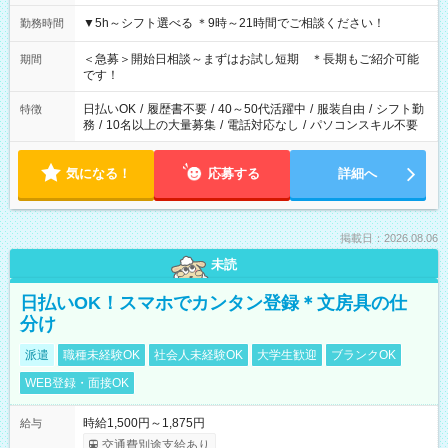
▼5h～シフト選べる ＊9時～21時間でご相談ください！
勤務時間
＜急募＞開始日相談～まずはお試し短期 ＊長期もご紹介可能
期間
です！
日払いOK
/
履歴書不要
/
40～50代活躍中
/
服装自由
/
シフト勤
特徴
務
/
10名以上の大量募集
/
電話対応なし
/
パソコンスキル不要
気になる！
応募する
詳細へ
掲載日：2026.08.06
未読
日払いOK！スマホでカンタン登録＊文房具の仕
分け
派遣
職種未経験OK
社会人未経験OK
大学生歓迎
ブランクOK
WEB登録・面接OK
時給1,500円～1,875円
給与
交通費別途支給あり