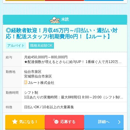
未読
◎経験者歓迎！月収45万円～/日払い・週払い対
応！配送スタッフ/初期費用0円！【Jルート】
アルバイト
職種未経験OK
月給450,000円～800,000円
給与
★配達個数が増えるとさらに給与UP！ 1番稼ぐ人で月120万ほ
ど！ ・主要都市エリア 月収55万円／週5日稼働 月収65万~112
万円／週6日稼働 ・地方郊外エリア 月収40万円／週5日稼働 月
仙台市泉区
勤務地
収40万円~50万円／週6日稼働 ＜モデルイメージ＞ ■月収50万
宮城県仙台市泉区
円 (27歳男性/江東区在住)※元建築関係 1日150個配達×25日勤務
Jルート株式会社
(日休み) ■月収80万円(43歳男性/墨田区在住)※元営業 1日200個
配達×25日勤務(月休み) 【試用期間】試用期間なし
シフト制
勤務時間
1日あたりの実働時間：最大8時間/日 8:00～20:00（シフト制/実
働8時間） ※週5日勤務（場所次第では週4も有り） ※配達状況
によって時間外での勤務可能性有り ※案件により多少の前後あ
日払いOK / 10名以上の大量募集
特徴
り ※配達が完了次第、帰社OKです
気になる！
応募する
詳細へ