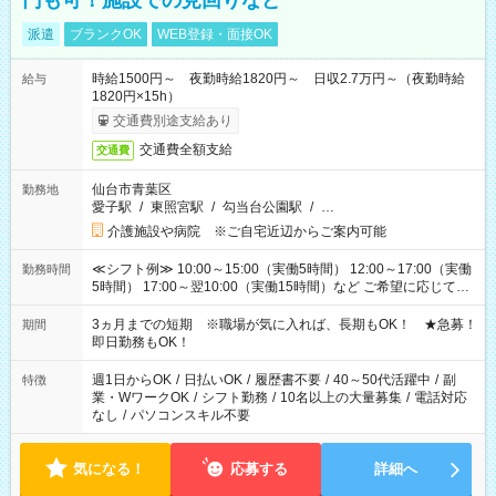
円も可！施設での見回りなど
派遣
ブランクOK
WEB登録・面接OK
時給1500円～ 夜勤時給1820円～ 日収2.7万円～（夜勤時給
給与
1820円×15h）
交通費別途支給あり
交通費全額支給
交通費
仙台市青葉区
勤務地
愛子駅
/
東照宮駅
/
勾当台公園駅
/
…
介護施設や病院 ※ご自宅近辺からご案内可能
≪シフト例≫ 10:00～15:00（実働5時間） 12:00～17:00（実働
勤務時間
5時間） 17:00～翌10:00（実働15時間）など ご希望に応じて、
働く時間は調整できます！ お気軽に担当へ相談ください！
3ヵ月までの短期 ※職場が気に入れば、長期もOK！ ★急募！
期間
即日勤務もOK！
週1日からOK
/
日払いOK
/
履歴書不要
/
40～50代活躍中
/
副
特徴
業・WワークOK
/
シフト勤務
/
10名以上の大量募集
/
電話対応
なし
/
パソコンスキル不要
気になる！
応募する
詳細へ