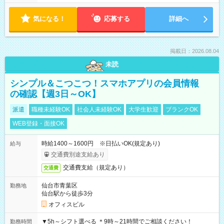
気になる！
応募する
詳細へ
掲載日：2026.08.04
未読
シンプル＆こつこつ！スマホアプリの会員情報
の確認【週3日～OK】
派遣
職種未経験OK
社会人未経験OK
大学生歓迎
ブランクOK
WEB登録・面接OK
時給1400～1600円 ※日払いOK(規定あり)
給与
交通費別途支給あり
交通費支給（規定あり）
交通費
仙台市青葉区
勤務地
仙台駅から徒歩3分
オフィスビル
▼5h～シフト選べる ＊9時～21時間でご相談ください！
勤務時間