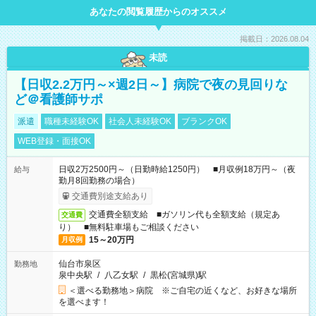
あなたの閲覧履歴からのオススメ
掲載日：2026.08.04
未読
【日収2.2万円～×週2日～】病院で夜の見回りな
ど＠看護師サポ
派遣
職種未経験OK
社会人未経験OK
ブランクOK
WEB登録・面接OK
日収2万2500円～（日勤時給1250円） ■月収例18万円～（夜
給与
勤月8回勤務の場合）
交通費別途支給あり
交通費全額支給 ■ガソリン代も全額支給（規定あ
交通費
り） ■無料駐車場もご相談ください
15～20万円
月収例
仙台市泉区
勤務地
泉中央駅
/
八乙女駅
/
黒松(宮城県)駅
＜選べる勤務地＞病院 ※ご自宅の近くなど、お好きな場所
を選べます！