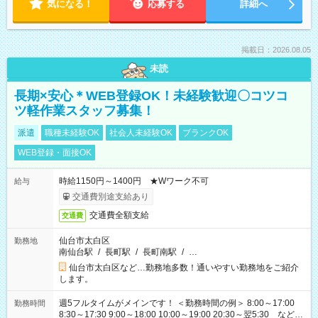
気になる！
応募する
詳細へ
掲載日：2026.08.05
未読
長期×安心＊WEB登録OK！未経験歓迎〇コツコ
ツ軽作業スタッフ募集！
派遣
職種未経験OK
社会人未経験OK
ブランクOK
WEB登録・面接OK
時給1150円～1400円 ★Wワーク不可
給与
交通費別途支給あり
交通費全額支給
交通費
仙台市太白区
勤務地
南仙台駅
/
長町駅
/
長町南駅
/
…
仙台市太白区など…勤務地多数！通いやすい勤務地をご紹介
します。
週5フルタイムがメインです！ ＜勤務時間の例＞ 8:00～17:00
勤務時間
8:30～17:30 9:00～18:00 10:00～19:00 20:30～翌5:30 など ★