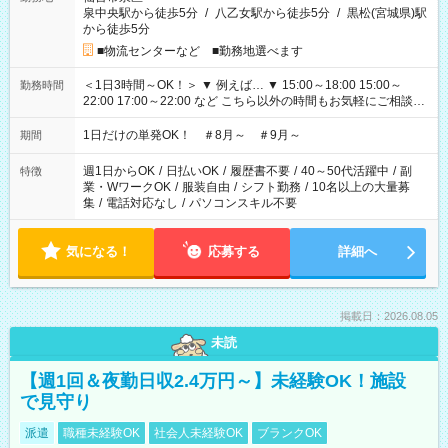
泉中央駅から徒歩5分
/
八乙女駅から徒歩5分
/
黒松(宮城県)駅
から徒歩5分
■物流センターなど ■勤務地選べます
＜1日3時間～OK！＞ ▼ 例えば… ▼ 15:00～18:00 15:00～
勤務時間
22:00 17:00～22:00 など こちら以外の時間もお気軽にご相談く
ださい！
1日だけの単発OK！ ＃8月～ ＃9月～
期間
週1日からOK
/
日払いOK
/
履歴書不要
/
40～50代活躍中
/
副
特徴
業・WワークOK
/
服装自由
/
シフト勤務
/
10名以上の大量募
集
/
電話対応なし
/
パソコンスキル不要
気になる！
応募する
詳細へ
掲載日：2026.08.05
未読
【週1回＆夜勤日収2.4万円～】未経験OK！施設
で見守り
派遣
職種未経験OK
社会人未経験OK
ブランクOK