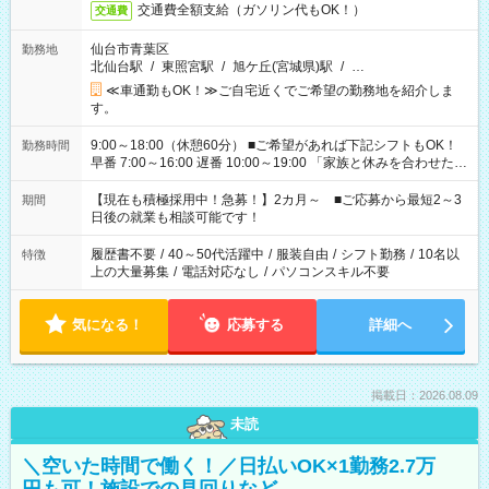
交通費全額支給（ガソリン代もOK！）
交通費
仙台市青葉区
勤務地
北仙台駅
/
東照宮駅
/
旭ケ丘(宮城県)駅
/
…
≪車通勤もOK！≫ご自宅近くでご希望の勤務地を紹介しま
す。
9:00～18:00（休憩60分） ■ご希望があれば下記シフトもOK！
勤務時間
早番 7:00～16:00 遅番 10:00～19:00 「家族と休みを合わせた
い」 「余裕を持って夕飯の準備がしたい」 「できれば残業はし
たくない」 など、ご希望を教えてくださいね。 ※Wワーク希望
【現在も積極採用中！急募！】2カ月～ ■ご応募から最短2～3
期間
の方へ 今ご覧のお仕事で希望する勤務時間と、もう1つのお仕事
日後の就業も相談可能です！
の勤務時間。 合計で週40時間を超える場合は応募できません。
履歴書不要
/
40～50代活躍中
/
服装自由
/
シフト勤務
/
10名以
特徴
上の大量募集
/
電話対応なし
/
パソコンスキル不要
気になる！
応募する
詳細へ
掲載日：2026.08.09
未読
＼空いた時間で働く！／日払いOK×1勤務2.7万