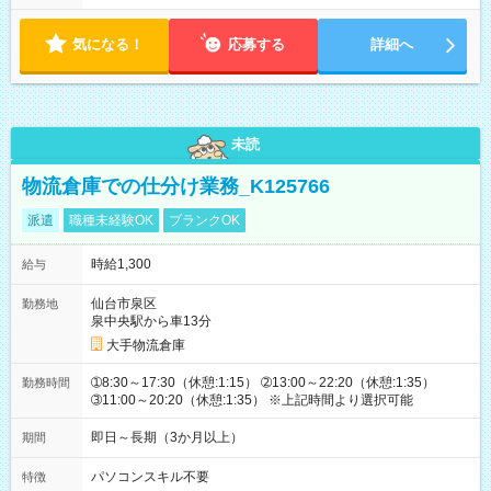
り ※配達が完了次第、帰社OKです
気になる！
応募する
詳細へ
未読
物流倉庫での仕分け業務_K125766
派遣
職種未経験OK
ブランクOK
時給1,300
給与
仙台市泉区
勤務地
泉中央駅から車13分
大手物流倉庫
➀8:30～17:30（休憩:1:15） ➁13:00～22:20（休憩:1:35）
勤務時間
➂11:00～20:20（休憩:1:35） ※上記時間より選択可能
即日～長期（3か月以上）
期間
パソコンスキル不要
特徴