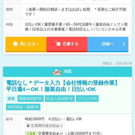
＜急募＞開始日相談～まずはお試し短期 ＊長期もご紹介可能
期間
です！
日払いOK
/
履歴書不要
/
40～50代活躍中
/
服装自由
/
シフト勤
特徴
務
/
10名以上の大量募集
/
電話対応なし
/
パソコンスキル不要
気になる！
応募する
詳細へ
掲載日：2026.08.08
未読
電話なし＊データ入力【会社情報の登録作業】
平日週4～OK！服装自由！日払いOK
派遣
職種未経験OK
社会人未経験OK
ブランクOK
WEB登録・面接OK
時給1600円 ※日払い・週払いOK
給与
交通費別途支給あり
交通費支給あり（上限15000円まで/月）
交通費