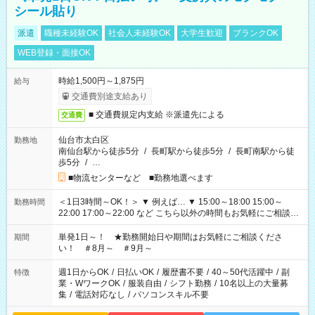
シール貼り
派遣
職種未経験OK
社会人未経験OK
大学生歓迎
ブランクOK
WEB登録・面接OK
時給1,500円～1,875円
給与
交通費別途支給あり
■ 交通費規定内支給 ※派遣先による
交通費
仙台市太白区
勤務地
南仙台駅から徒歩5分
/
長町駅から徒歩5分
/
長町南駅から徒
歩5分
/
…
■物流センターなど ■勤務地選べます
＜1日3時間～OK！＞ ▼ 例えば… ▼ 15:00～18:00 15:00～
勤務時間
22:00 17:00～22:00 など こちら以外の時間もお気軽にご相談く
ださい！
単発1日～！ ★勤務開始日や期間はお気軽にご相談くださ
期間
い！ ＃8月～ ＃9月～
週1日からOK
/
日払いOK
/
履歴書不要
/
40～50代活躍中
/
副
特徴
業・WワークOK
/
服装自由
/
シフト勤務
/
10名以上の大量募
集
/
電話対応なし
/
パソコンスキル不要