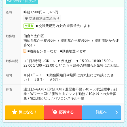
WEB登録・面接OK
時給1,500円～1,875円
給与
交通費別途支給あり
■ 交通費規定内支給 ※派遣先による
交通費
仙台市太白区
勤務地
南仙台駅から徒歩5分
/
長町駅から徒歩5分
/
長町南駅から徒
歩5分
/
…
■物流センターなど ■勤務地選べます
＜1日3時間～OK！＞ ▼ 例えば… ▼ 15:00～18:00 15:00～
勤務時間
22:00 17:00～22:00 など こちら以外の時間もお気軽にご相談く
ださい！
単発1日～！ ★勤務開始日や期間はお気軽にご相談くださ
期間
い！ ＃8月～ ＃9月～
週1日からOK
/
日払いOK
/
履歴書不要
/
40～50代活躍中
/
副
特徴
業・WワークOK
/
服装自由
/
シフト勤務
/
10名以上の大量募
集
/
電話対応なし
/
パソコンスキル不要
気になる！
応募する
詳細へ