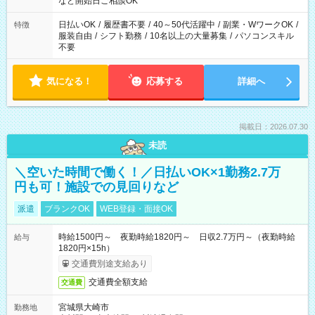
など開始日ご相談OK
00（実働8ｈ/休憩1ｈ） ＊時間帯固定OK
日払いOK
/
履歴書不要
/
40～50代活躍中
/
副業・WワークOK
/
特徴
服装自由
/
シフト勤務
/
10名以上の大量募集
/
パソコンスキル
不要
気になる！
応募する
詳細へ
掲載日：2026.07.30
未読
＼空いた時間で働く！／日払いOK×1勤務2.7万
円も可！施設での見回りなど
派遣
ブランクOK
WEB登録・面接OK
時給1500円～ 夜勤時給1820円～ 日収2.7万円～（夜勤時給
給与
1820円×15h）
交通費別途支給あり
交通費全額支給
交通費
宮城県大崎市
勤務地