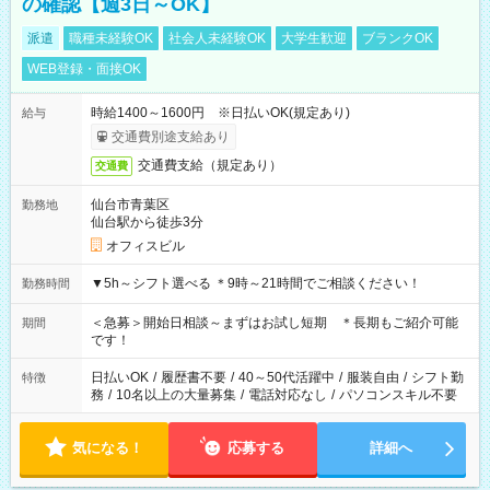
の確認【週3日～OK】
派遣
職種未経験OK
社会人未経験OK
大学生歓迎
ブランクOK
WEB登録・面接OK
時給1400～1600円 ※日払いOK(規定あり)
給与
交通費別途支給あり
交通費支給（規定あり）
交通費
仙台市青葉区
勤務地
仙台駅から徒歩3分
オフィスビル
▼5h～シフト選べる ＊9時～21時間でご相談ください！
勤務時間
＜急募＞開始日相談～まずはお試し短期 ＊長期もご紹介可能
期間
です！
日払いOK
/
履歴書不要
/
40～50代活躍中
/
服装自由
/
シフト勤
特徴
務
/
10名以上の大量募集
/
電話対応なし
/
パソコンスキル不要
気になる！
応募する
詳細へ