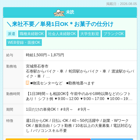
掲載日：2026.08.05
未読
＼来社不要／単発1日OK＊お菓子の仕分け
派遣
職種未経験OK
社会人未経験OK
大学生歓迎
ブランクOK
WEB登録・面接OK
時給1,500円～1,875円
給与
宮城県石巻市
勤務地
石巻駅からバイク・車
/
蛇田駅からバイク・車
/
渡波駅からバ
イク・車
/
…
■物流センターなど ■勤務地選べます
【1日3時間～も相談OK!】午前中のみや18時以降などのシフト
勤務時間
あり！ シフト例 ▼9:00～12:00 ▼9:00～17:00 ▼10:00～19:00
▼18:00～21:00
1日だけの単発OK！＃8月～ ＃9月～
期間
週1日からOK
/
日払いOK
/
40～50代活躍中
/
副業・Wワーク
特徴
OK
/
服装自由
/
シフト勤務
/
10名以上の大量募集
/
電話対応な
し
/
パソコンスキル不要