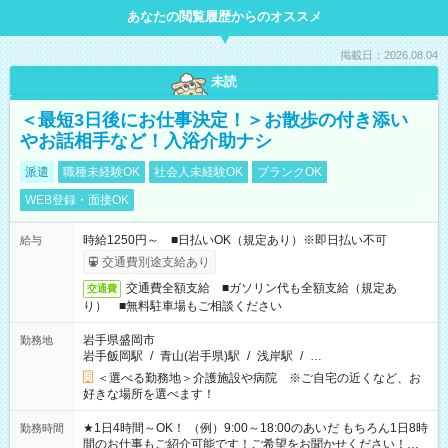
あなたの閲覧履歴からのオススメ
掲載日：2026.08.04
未読
＜最短3日後にお仕事決定！＞お散歩の付き添い
やお話相手など！入浴介助ナシ
派遣
職種未経験OK
社会人未経験OK
ブランクOK
WEB登録・面接OK
時給1250円～ ■日払いOK（規定あり）※即日払い不可
給与
交通費別途支給あり
交通費全額支給 ■ガソリン代も全額支給（規定あ
交通費
り） ■無料駐車場もご相談ください
岩手県盛岡市
勤務地
岩手飯岡駅
/
青山(岩手県)駅
/
浅岸駅
/
…
＜選べる勤務地＞介護施設や病院 ※ご自宅の近くなど、お
好きな場所を選べます！
★1日4時間～OK！ （例）9:00～18:00のあいだ もちろん1日8時
勤務時間
間のお仕事もご紹介可能です！ご希望をお聞かせください！★