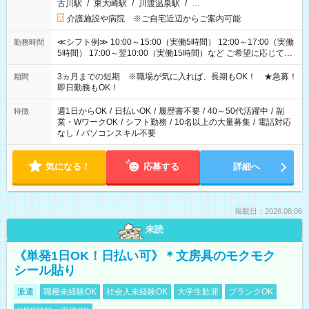
古川駅
/
東大崎駅
/
川渡温泉駅
/
…
介護施設や病院 ※ご自宅近辺からご案内可能
≪シフト例≫ 10:00～15:00（実働5時間） 12:00～17:00（実働
勤務時間
5時間） 17:00～翌10:00（実働15時間）など ご希望に応じて、
働く時間は調整できます！ お気軽に担当へ相談ください！
3ヵ月までの短期 ※職場が気に入れば、長期もOK！ ★急募！
期間
即日勤務もOK！
週1日からOK
/
日払いOK
/
履歴書不要
/
40～50代活躍中
/
副
特徴
業・WワークOK
/
シフト勤務
/
10名以上の大量募集
/
電話対応
なし
/
パソコンスキル不要
気になる！
応募する
詳細へ
掲載日：2026.08.06
未読
《単発1日OK！日払い可》＊文房具のモクモク
シール貼り
派遣
職種未経験OK
社会人未経験OK
大学生歓迎
ブランクOK