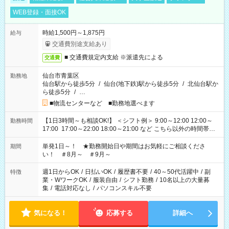
WEB登録・面接OK
時給1,500円～1,875円
給与
交通費別途支給あり
■ 交通費規定内支給 ※派遣先による
交通費
仙台市青葉区
勤務地
仙台駅から徒歩5分
/
仙台(地下鉄)駅から徒歩5分
/
北仙台駅か
ら徒歩5分
/
…
■物流センターなど ■勤務地選べます
【1日3時間～も相談OK!】 ＜シフト例＞ 9:00～12:00 12:00～
勤務時間
17:00 17:00～22:00 18:00～21:00 など こちら以外の時間帯も
お気軽にご相談ください！
単発1日～！ ★勤務開始日や期間はお気軽にご相談くださ
期間
い！ ＃8月～ ＃9月～
週1日からOK
/
日払いOK
/
履歴書不要
/
40～50代活躍中
/
副
特徴
業・WワークOK
/
服装自由
/
シフト勤務
/
10名以上の大量募
集
/
電話対応なし
/
パソコンスキル不要
気になる！
応募する
詳細へ