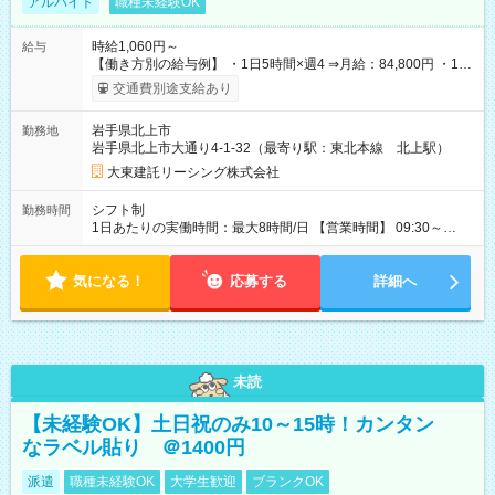
アルバイト
職種未経験OK
時給1,060円～
給与
【働き方別の給与例】 ・1日5時間×週4 ⇒月給：84,800円 ・1日
8時間×週5 ⇒月給：169,600円 ☆ライフスタイルに合わせて柔軟
交通費別途支給あり
に働けます！ 《昇給》 あり※会社業績による 《賞与》 年2回あ
り※会社業績による 《プラスで支給される手当》 ●交通費(上限
岩手県北上市
勤務地
月4万円) ●資格手当(宅地建物取引士：1万円/月) 【試用期間】試
岩手県北上市大通り4-1-32（最寄り駅：東北本線 北上駅）
用期間なし
大東建託リーシング株式会社
シフト制
勤務時間
1日あたりの実働時間：最大8時間/日 【営業時間】 09:30～
18:30 ★上記時間内で1日5時間～勤務OK ＼ライフスタイルに合
わせて働けます／ ・土日祝だけの勤務 ・短時間勤務 など お気
気になる！
軽にご相談ください！ ◆1か月ごとのシフト提出制 ◆業務特性お
応募する
詳細へ
よび秘密保持の観点から副業・Wワークはご遠慮いただいてお
ります。
未読
【未経験OK】土日祝のみ10～15時！カンタン
なラベル貼り ＠1400円
派遣
職種未経験OK
大学生歓迎
ブランクOK