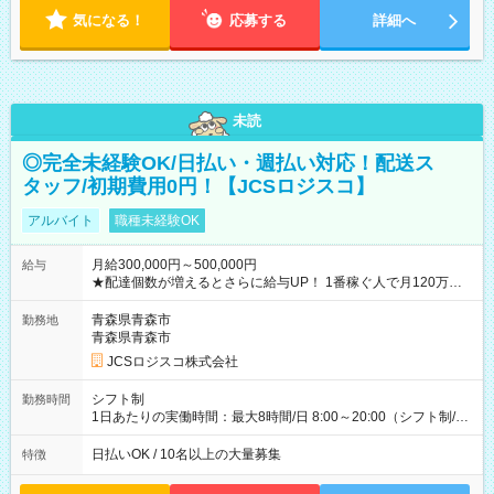
気になる！
応募する
詳細へ
未読
◎完全未経験OK/日払い・週払い対応！配送ス
タッフ/初期費用0円！【JCSロジスコ】
アルバイト
職種未経験OK
月給300,000円～500,000円
給与
★配達個数が増えるとさらに給与UP！ 1番稼ぐ人で月120万ほ
ど！ ・主要都市エリア 月収55万円／週5日稼働 月収65万~112
万円／週6日稼働 ・地方郊外エリア 月収40万円／週5日稼働 月
青森県青森市
勤務地
収40万円~50万円／週6日稼働 ＜モデルイメージ＞ ■月収50万
青森県青森市
円 (27歳男性/江東区在住)※元建築関係 1日150個配達×25日勤務
JCSロジスコ株式会社
(日休み) ■月収80万円(43歳男性/墨田区在住)※元営業 1日200個
配達×25日勤務(月休み) 【試用期間】試用期間なし
シフト制
勤務時間
1日あたりの実働時間：最大8時間/日 8:00～20:00（シフト制/実
働8時間） ※週5日勤務（場所次第では週4も有り） ※配達状況
によって時間外での勤務可能性有り ※案件により多少の前後あ
日払いOK / 10名以上の大量募集
特徴
り ※配達が完了次第、帰社OKです