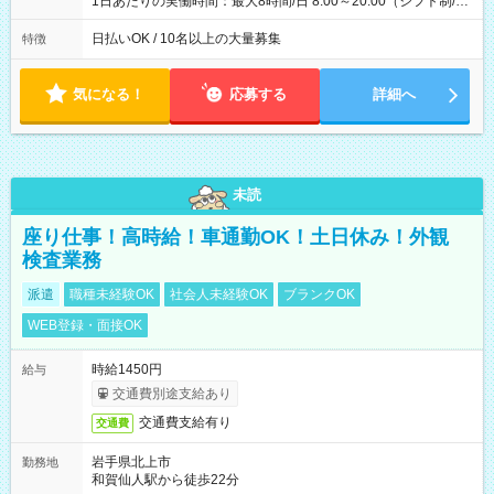
1日あたりの実働時間：最大8時間/日 8:00～20:00（シフト制/実
働8時間） ※週5日勤務（場所次第では週4も有り） ※配達状況
によって時間外での勤務可能性有り ※案件により多少の前後あ
日払いOK / 10名以上の大量募集
特徴
り ※配達が完了次第、帰社OKです
気になる！
応募する
詳細へ
未読
座り仕事！高時給！車通勤OK！土日休み！外観
検査業務
派遣
職種未経験OK
社会人未経験OK
ブランクOK
WEB登録・面接OK
時給1450円
給与
交通費別途支給あり
交通費支給有り
交通費
岩手県北上市
勤務地
和賀仙人駅から徒歩22分