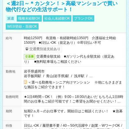
＜週2日～＊カンタン！＞高級マンションで買い
物代行などの生活サポート！
派遣
職種未経験OK
社会人未経験OK
ブランクOK
WEB登録・面接OK
時給1250円 有資格・有経験時給1350円 介護福祉士時給
給与
1500円 ■日払いOK（規定あり）※即日払い不可
交通費別途支給あり
交通費全額支給 ■ガソリン代も全額支給（規定あ
交通費
り） ■無料駐車場もご相談ください
岩手県盛岡市
勤務地
岩手飯岡駅
/
青山(岩手県)駅
/
浅岸駅
/
…
＜選べる勤務地＞シニア向けマンション ※他にもさまざま
な施設をご紹介できます！
★1日4時間～OK！ （例）9:00～18:00のあいだ もちろん1日8時
勤務時間
間のお仕事もご紹介可能です！ご希望をお聞かせください！★
家庭の都合でお休みが必要な場合も遠慮なくご相談ください。
※週最低15時間以上の勤務が必要です
短期2ヵ月～のお仕事です。開始日はご相談ください！ ★急募
期間
です！
日払いOK
/
履歴書不要
/
40～50代活躍中
/
副業・WワークOK
/
特徴