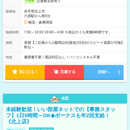
交通費支給有り
交通費
岩手県北上市
勤務地
六原駅から車5分
物流・倉庫関係
7:00～16:00 19:00～4:00 ※表記のうち実働8時間です。
勤務時間
長期【ご応募から1週間以内(最短2日目)のスピード就業が可能】
期間
即日～
履歴書不要
/
電話対応なし
/
パソコンスキル不要
特徴
気になる！
応募する
詳細へ
未読
未経験歓迎！いい部屋ネットでの【事務スタッ
フ】1日5時間～OK◆ボーナスも年2回支給！
《北上店》