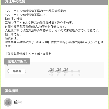
お仕事の概要
ペットボトル飲料製造工場内での品質管理業務。
ペットボトル飲料製造工場にて、
抽出液の検査、
工場で使用する水や製品の微生物検査や理化学検査、
付随する事務業務(数値入力)等をお任せします。
入社後丁寧に検査方法等の研修を行いますので未経験の方でも可能です。
他工場でも、
品質管理、
理系業務未経験の方が1週間～10日程度で習得し業務に従事いただいており
ます。
【取扱製品情報】ペットボトル飲料
職場の雰囲気
年齢層
20代
30
40
50
60
募集情報
給与