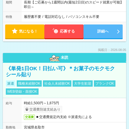
長期【ご応募から1週間以内(最短2日目)のスピード就業が可能】
期間
即日～
履歴書不要
/
電話対応なし
/
パソコンスキル不要
特徴
気になる！
応募する
詳細へ
掲載日：2026.08.05
未読
《単発1日OK！日払い可》＊お菓子のモクモク
シール貼り
派遣
職種未経験OK
社会人未経験OK
大学生歓迎
ブランクOK
WEB登録・面接OK
時給1,500円～1,875円
給与
交通費別途支給あり
■ 交通費規定内支給 ※派遣先による
交通費
宮城県名取市
勤務地