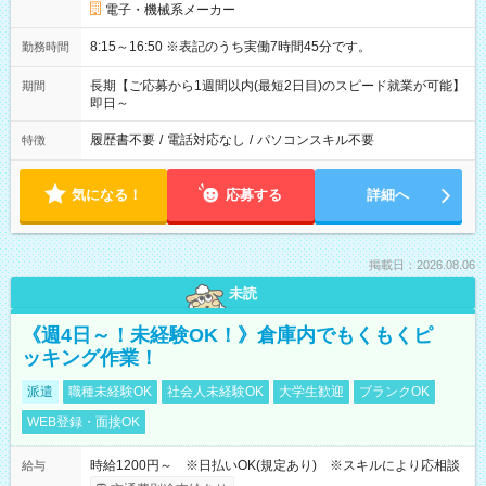
電子・機械系メーカー
8:15～16:50 ※表記のうち実働7時間45分です。
勤務時間
長期【ご応募から1週間以内(最短2日目)のスピード就業が可能】
期間
即日～
履歴書不要
/
電話対応なし
/
パソコンスキル不要
特徴
気になる！
応募する
詳細へ
掲載日：2026.08.06
未読
《週4日～！未経験OK！》倉庫内でもくもくピ
ッキング作業！
派遣
職種未経験OK
社会人未経験OK
大学生歓迎
ブランクOK
WEB登録・面接OK
時給1200円～ ※日払いOK(規定あり) ※スキルにより応相談
給与