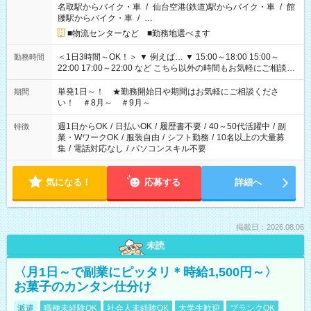
名取駅からバイク・車
/
仙台空港(鉄道)駅からバイク・車
/
館
腰駅からバイク・車
/
…
■物流センターなど ■勤務地選べます
＜1日3時間～OK！＞ ▼ 例えば… ▼ 15:00～18:00 15:00～
勤務時間
22:00 17:00～22:00 など こちら以外の時間もお気軽にご相談く
ださい！
単発1日～！ ★勤務開始日や期間はお気軽にご相談くださ
期間
い！ ＃8月～ ＃9月～
週1日からOK
/
日払いOK
/
履歴書不要
/
40～50代活躍中
/
副
特徴
業・WワークOK
/
服装自由
/
シフト勤務
/
10名以上の大量募
集
/
電話対応なし
/
パソコンスキル不要
気になる！
応募する
詳細へ
掲載日：2026.08.06
未読
〈月1日～で副業にピッタリ＊時給1,500円～〉
お菓子のカンタン仕分け
派遣
職種未経験OK
社会人未経験OK
大学生歓迎
ブランクOK