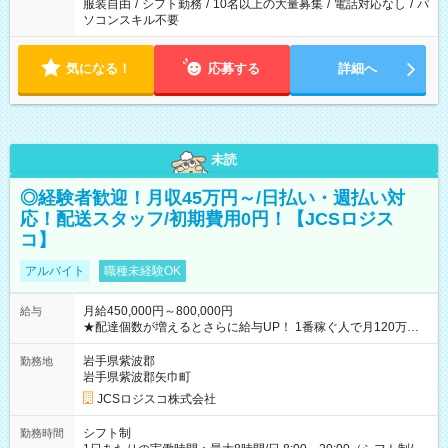
服装自由
/
シフト勤務
/
10名以上の大量募集
/
電話対応なし
/
パ
ソコンスキル不要
気になる！
応募する
詳細へ
未読
◎経験者歓迎！月収45万円～/日払い・週払い対
応！配送スタッフ/初期費用0円！【JCSロジス
コ】
アルバイト
職種未経験OK
月給450,000円～800,000円
給与
★配達個数が増えるとさらに給与UP！ 1番稼ぐ人で月120万ほ
ど！ ・主要都市エリア 月収55万円／週5日稼働 月収65万~112
万円／週6日稼働 ・地方郊外エリア 月収40万円／週5日稼働 月
岩手県紫波郡
勤務地
収40万円~50万円／週6日稼働 ＜モデルイメージ＞ ■月収50万
岩手県紫波郡矢巾町
円 (27歳男性/江東区在住)※元建築関係 1日150個配達×25日勤務
JCSロジスコ株式会社
(日休み) ■月収80万円(43歳男性/墨田区在住)※元営業 1日200個
配達×25日勤務(月休み) 【試用期間】試用期間なし
シフト制
勤務時間