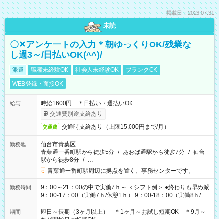
掲載日：2026.07.31
未読
〇✕アンケートの入力＊朝ゆっくりOK/残業な
し週3～/日払いOK(^^)/
派遣
職種未経験OK
社会人未経験OK
ブランクOK
WEB登録・面接OK
時給1600円 ＊日払い・週払いOK
給与
交通費別途支給あり
交通時支給あり（上限15,000円まで/月）
交通費
仙台市青葉区
勤務地
青葉通一番町駅から徒歩5分
/
あおば通駅から徒歩7分
/
仙台
駅から徒歩8分
/
…
青葉通一番町駅周辺に拠点を置く、事務センターです。
9：00～21：00の中で実働7ｈ～ ＜シフト例＞ ●終わりも早め派
勤務時間
9：00-17：00（実働7ｈ/休憩1ｈ） 9：00-18：00（実働8ｈ/休
憩1ｈ） 10：00-19：00（実働8ｈ/休憩1ｈ） ●朝ゆっくり派
11：00-20：00（実働8ｈ/休憩1ｈ） 12：00-20：00（実働7ｈ/
即日～長期（3ヶ月以上） ＊1ヶ月～お試し短期OK ＊9月～
期間
休憩1ｈ） 12：00-21：00（実働8ｈ/休憩1ｈ） 13：00-22：