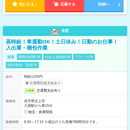
気になる！
応募する
詳細へ
未読
高時給！車通勤OK！土日休み！日勤のお仕事！
入出庫・梱包作業
派遣
職種未経験OK
社会人未経験OK
ブランクOK
WEB登録・面接OK
時給1250円
給与
交通費別途支給あり
交通費支給有り
交通費
岩手県北上市
勤務地
六原駅から車15分
物流・倉庫関係
8:30～17:15 ※表記のうち実働7時間30分です。
勤務時間