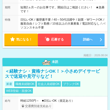
家庭の都合でお休みが必要な場合も遠慮なくご相談ください。
※週最低15時間以上の勤務が必要です
短期2ヵ月～のお仕事です。開始日はご相談ください！ ★急募
期間
です！
日払いOK
/
履歴書不要
/
40～50代活躍中
/
副業・WワークOK
/
特徴
服装自由
/
シフト勤務
/
10名以上の大量募集
/
電話対応なし
/
パ
ソコンスキル不要
気になる！
応募する
詳細へ
掲載日：2026.08.04
未読
＜経験ナシ・資格ナシOK！＞小さめデイサービ
スで送迎や見守りなど！
派遣
職種未経験OK
社会人未経験OK
ブランクOK
WEB登録・面接OK
時給1250円～ ■日払いOK（規定あり）
給与
交通費別途支給あり