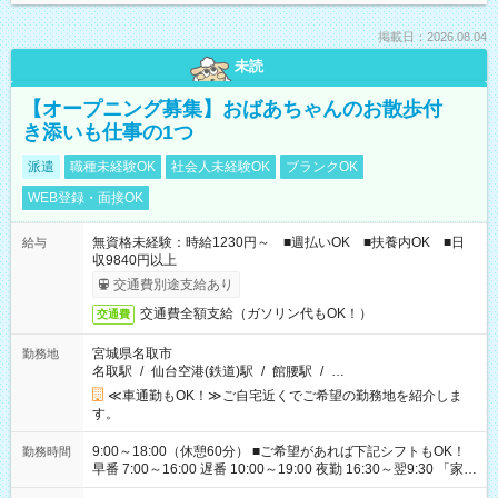
掲載日：2026.08.04
未読
【オープニング募集】おばあちゃんのお散歩付
き添いも仕事の1つ
派遣
職種未経験OK
社会人未経験OK
ブランクOK
WEB登録・面接OK
無資格未経験：時給1230円～ ■週払いOK ■扶養内OK ■日
給与
収9840円以上
交通費別途支給あり
交通費全額支給（ガソリン代もOK！）
交通費
宮城県名取市
勤務地
名取駅
/
仙台空港(鉄道)駅
/
館腰駅
/
…
≪車通勤もOK！≫ご自宅近くでご希望の勤務地を紹介しま
す。
9:00～18:00（休憩60分） ■ご希望があれば下記シフトもOK！
勤務時間
早番 7:00～16:00 遅番 10:00～19:00 夜勤 16:30～翌9:30 「家族
と休みを合わせたい」 「余裕を持って夕飯の準備がしたい」