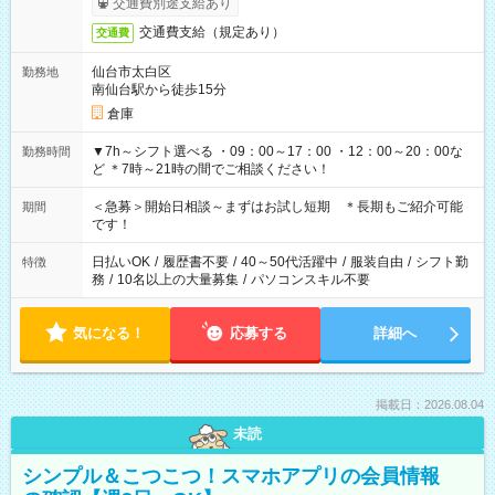
交通費別途支給あり
交通費支給（規定あり）
交通費
仙台市太白区
勤務地
南仙台駅から徒歩15分
倉庫
▼7h～シフト選べる ・09：00～17：00 ・12：00～20：00な
勤務時間
ど ＊7時～21時の間でご相談ください！
＜急募＞開始日相談～まずはお試し短期 ＊長期もご紹介可能
期間
です！
日払いOK
/
履歴書不要
/
40～50代活躍中
/
服装自由
/
シフト勤
特徴
務
/
10名以上の大量募集
/
パソコンスキル不要
気になる！
応募する
詳細へ
掲載日：2026.08.04
未読
シンプル＆こつこつ！スマホアプリの会員情報