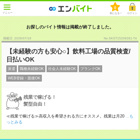
0
メニュー
気になる！
ログイン
お探しのバイト情報は掲載が終了しました。
掲載日 :2026
/
07
/
19
No.SKST15209281-T4
【未経験の方も安心○】飲料工場の品質検査/
日払いOK
派遣
職種未経験OK
社会人未経験OK
ブランクOK
WEB登録・面接OK
残業で稼げる！
髪型自由！
≪残業で稼げる≫高収入を希望される方にオススメ。残業は月20
...も
っとみる