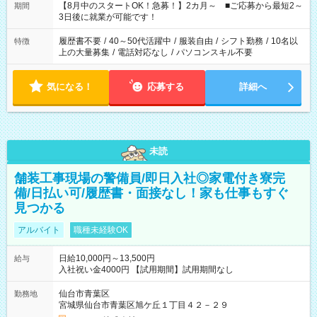
「できれば残業はしたくない」 など、ご希望を教えてください
【8月中のスタートOK！急募！】2カ月～ ■ご応募から最短2～
期間
ね。 ※Wワーク希望の方へ 今ご覧のお仕事で希望する勤務時間
3日後に就業が可能です！
と、もう1つのお仕事の勤務時間。 合計で週40時間を超える場
合は応募できません。
履歴書不要
/
40～50代活躍中
/
服装自由
/
シフト勤務
/
10名以
特徴
上の大量募集
/
電話対応なし
/
パソコンスキル不要
気になる！
応募する
詳細へ
未読
舗装工事現場の警備員/即日入社◎家電付き寮完
備/日払い可/履歴書・面接なし！家も仕事もすぐ
見つかる
アルバイト
職種未経験OK
日給10,000円～13,500円
給与
入社祝い金4000円 【試用期間】試用期間なし
仙台市青葉区
勤務地
宮城県仙台市青葉区旭ケ丘１丁目４２－２９