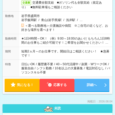
交通費全額支給 ■ガソリン代も全額支給（規定あ
交通費
り） ■無料駐車場もご相談ください
岩手県盛岡市
勤務地
岩手飯岡駅
/
青山(岩手県)駅
/
浅岸駅
/
…
＜選べる勤務地＞介護施設や病院 ※ご自宅の近くなど、お
好きな場所を選べます！
★1日4時間～OK！ （例）9:00～18:00のあいだ もちろん1日8時
勤務時間
間のお仕事もご紹介可能です！ご希望をお聞かせください！ ★
家庭の都合でお休みが必要な場合も遠慮なくご相談ください。
※週最低15時間以上の勤務が必要です
短期2ヵ月～のお仕事です。開始日はご相談ください！ ★急募
期間
です！
日払いOK
/
履歴書不要
/
40～50代活躍中
/
副業・WワークOK
/
特徴
服装自由
/
シフト勤務
/
10名以上の大量募集
/
電話対応なし
/
パ
ソコンスキル不要
気になる！
応募する
詳細へ
掲載日：2026.08.04
未読