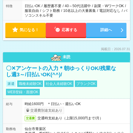
日払いOK
/
履歴書不要
/
40～50代活躍中
/
副業・WワークOK
/
特徴
服装自由
/
シフト勤務
/
10名以上の大量募集
/
電話対応なし
/
パ
ソコンスキル不要
気になる！
応募する
詳細へ
掲載日：2026.07.31
未読
〇✕アンケートの入力＊朝ゆっくりOK/残業な
し週3～/日払いOK(^^)/
派遣
職種未経験OK
社会人未経験OK
ブランクOK
WEB登録・面接OK
時給1600円 ＊日払い・週払いOK
給与
交通費別途支給あり
交通時支給あり（上限15,000円まで/月）
交通費
仙台市青葉区
勤務地