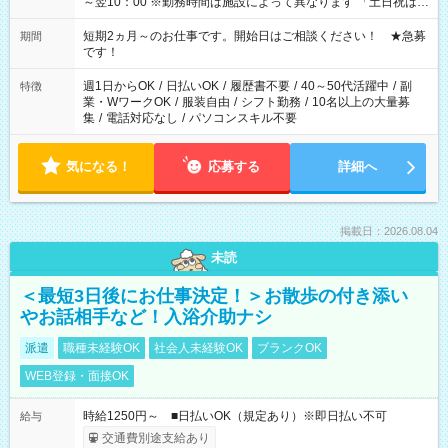
～翌10：00 ※勤務時間は施設によって異なります 「土日祝は休
みたい」 「しっかり稼ぎたい」 「もう少し遅い時間から始めた
い」など ご希望にあったお仕事をご案内いたします。 ※未経験
短期2ヵ月～のお仕事です。開始日はご相談ください！ ★急募
期間
の方の場合は1～2ヶ月間は日中での仕事を経験いただき、 お
です！
仕事に慣れてからの夜勤になります。 ★家庭の都合でお休みが
必要な場合も遠慮なくご相談ください。
週1日からOK
/
日払いOK
/
履歴書不要
/
40～50代活躍中
/
副
特徴
業・WワークOK
/
服装自由
/
シフト勤務
/
10名以上の大量募
集
/
電話対応なし
/
パソコンスキル不要
気になる！
応募する
詳細へ
掲載日：2026.08.04
未読
＜最短3日後にお仕事決定！＞お散歩の付き添い
やお話相手など！入浴介助ナシ
派遣
職種未経験OK
社会人未経験OK
ブランクOK
WEB登録・面接OK
時給1250円～ ■日払いOK（規定あり）※即日払い不可
給与
交通費別途支給あり