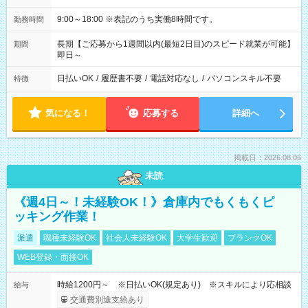
9:00～18:00 ※表記のうち実働8時間です。
勤務時間
長期【ご応募から1週間以内(最短2日目)のスピード就業が可能】
期間
即日～
日払いOK
/
履歴書不要
/
電話対応なし
/
パソコンスキル不要
特徴
気になる！
応募する
詳細へ
掲載日：2026.08.06
未読
《週4日～！未経験OK！》倉庫内でもくもくピ
ッキング作業！
派遣
職種未経験OK
社会人未経験OK
大学生歓迎
ブランクOK
WEB登録・面接OK
時給1200円～ ※日払いOK(規定あり) ※スキルにより応相談
給与
交通費別途支給あり