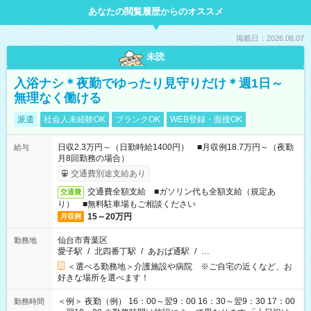
あなたの閲覧履歴からのオススメ
掲載日：2026.08.07
未読
入浴ナシ＊夜勤でゆったり見守りだけ＊週1日～
無理なく働ける
派遣
社会人未経験OK
ブランクOK
WEB登録・面接OK
日収2.3万円～（日勤時給1400円） ■月収例18.7万円～（夜勤
給与
月8回勤務の場合）
交通費別途支給あり
交通費全額支給 ■ガソリン代も全額支給（規定あ
交通費
り） ■無料駐車場もご相談ください
15～20万円
月収例
仙台市青葉区
勤務地
愛子駅
/
北四番丁駅
/
あおば通駅
/
…
＜選べる勤務地＞介護施設や病院 ※ご自宅の近くなど、お
好きな場所を選べます！
＜例＞ 夜勤（例） 16：00～翌9：00 16：30～翌9：30 17：00
勤務時間