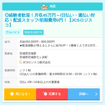
未読
◎経験者歓迎！月収45万円～/日払い・週払い対
応！配送スタッフ/初期費用0円！【JCSロジス
コ】
アルバイト
職種未経験OK
月給450,000円～800,000円
給与
★配達個数が増えるとさらに給与UP！ 1番稼ぐ人で月120万ほ
ど！ ・主要都市エリア 月収55万円／週5日稼働 月収65万~112
万円／週6日稼働 ・地方郊外エリア 月収40万円／週5日稼働 月
宮城県宮城郡
勤務地
収40万円~50万円／週6日稼働 ＜モデルイメージ＞ ■月収50万
宮城県宮城郡七ヶ浜町
円 (27歳男性/江東区在住)※元建築関係 1日150個配達×25日勤務
JCSロジスコ株式会社
(日休み) ■月収80万円(43歳男性/墨田区在住)※元営業 1日200個
配達×25日勤務(月休み) 【試用期間】試用期間なし
シフト制
勤務時間
1日あたりの実働時間：最大8時間/日 8:00～20:00（シフト制/実
働8時間） ※週5日勤務（場所次第では週4も有り） ※配達状況
によって時間外での勤務可能性有り ※案件により多少の前後あ
日払いOK / 10名以上の大量募集
特徴
り ※配達が完了次第、帰社OKです
気になる！
応募する
詳細へ