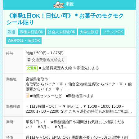
未読
《単発1日OK！日払い可》＊お菓子のモクモク
シール貼り
派遣
職種未経験OK
社会人未経験OK
大学生歓迎
ブランクOK
WEB登録・面接OK
時給1,500円～1,875円
給与
交通費別途支給あり
■ 交通費規定内支給 ※派遣先による
交通費
宮城県名取市
勤務地
名取駅からバイク・車
/
仙台空港(鉄道)駅からバイク・車
/
館
腰駅からバイク・車
/
…
■物流センターなど ■勤務地選べます
＜1日3時間～OK！＞ ▼ 例えば… ▼ 15:00～18:00 15:00～
勤務時間
22:00 17:00～22:00 など こちら以外の時間もお気軽にご相談く
ださい！
単発1日～！ ★勤務開始日や期間はお気軽にご相談くださ
期間
い！ ＃8月～ ＃9月～
週1日からOK
/
日払いOK
/
履歴書不要
/
40～50代活躍中
/
副
特徴