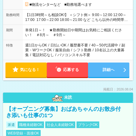
■物流センターなど ■勤務地選べます
【1日3時間～も相談OK!】 ＜シフト例＞ 9:00～12:00 12:00～
勤務時間
17:00 17:00～22:00 18:00～21:00 など こちら以外の時間帯も
お気軽にご相談ください！
単発1日～！ ★勤務開始日や期間はお気軽にご相談くださ
期間
い！ ＃8月～ ＃9月～
週1日からOK
/
日払いOK
/
履歴書不要
/
40～50代活躍中
/
副
特徴
業・WワークOK
/
服装自由
/
シフト勤務
/
10名以上の大量募
集
/
電話対応なし
/
パソコンスキル不要
気になる！
応募する
詳細へ
掲載日：2026.08.04
未読
【オープニング募集】おばあちゃんのお散歩付
き添いも仕事の1つ
派遣
職種未経験OK
社会人未経験OK
ブランクOK
WEB登録・面接OK