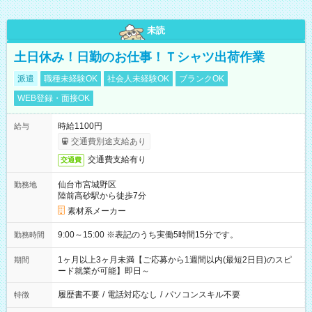
未読
土日休み！日勤のお仕事！Ｔシャツ出荷作業
派遣
職種未経験OK
社会人未経験OK
ブランクOK
WEB登録・面接OK
時給1100円
給与
交通費別途支給あり
交通費支給有り
交通費
仙台市宮城野区
勤務地
陸前高砂駅から徒歩7分
素材系メーカー
9:00～15:00 ※表記のうち実働5時間15分です。
勤務時間
1ヶ月以上3ヶ月未満【ご応募から1週間以内(最短2日目)のスピ
期間
ード就業が可能】即日～
履歴書不要
/
電話対応なし
/
パソコンスキル不要
特徴