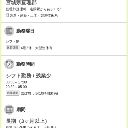
宮城県亘理郡
亘理郡亘理町 逢隈駅から徒歩10分
製造・建築・土木・製造技術系
勤務曜日
シフト制
4勤2休 大型連休有
休日休暇
勤務時間
シフト勤務 / 残業少
08:30～17:00
20:30～05:00
ほぼ無し(月10時間未満)
残業時間
期間
長期（3ヶ月以上）
長期でお仕事できる方、大歓迎！