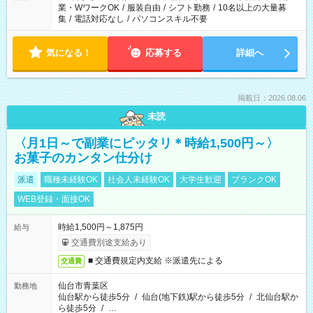
業・WワークOK
/
服装自由
/
シフト勤務
/
10名以上の大量募
集
/
電話対応なし
/
パソコンスキル不要
気になる！
応募する
詳細へ
掲載日：2026.08.06
未読
〈月1日～で副業にピッタリ＊時給1,500円～〉
お菓子のカンタン仕分け
派遣
職種未経験OK
社会人未経験OK
大学生歓迎
ブランクOK
WEB登録・面接OK
時給1,500円～1,875円
給与
交通費別途支給あり
■ 交通費規定内支給 ※派遣先による
交通費
仙台市青葉区
勤務地
仙台駅から徒歩5分
/
仙台(地下鉄)駅から徒歩5分
/
北仙台駅か
ら徒歩5分
/
…