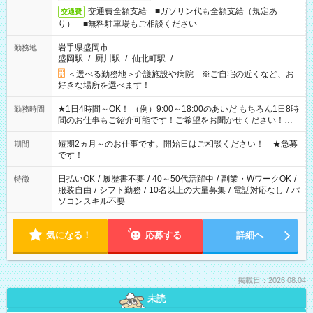
交通費全額支給 ■ガソリン代も全額支給（規定あ
交通費
り） ■無料駐車場もご相談ください
岩手県盛岡市
勤務地
盛岡駅
/
厨川駅
/
仙北町駅
/
…
＜選べる勤務地＞介護施設や病院 ※ご自宅の近くなど、お
好きな場所を選べます！
★1日4時間～OK！ （例）9:00～18:00のあいだ もちろん1日8時
勤務時間
間のお仕事もご紹介可能です！ご希望をお聞かせください！★
家庭の都合でお休みが必要な場合も遠慮なくご相談ください。
※週最低15時間以上の勤務が必要です
短期2ヵ月～のお仕事です。開始日はご相談ください！ ★急募
期間
です！
日払いOK
/
履歴書不要
/
40～50代活躍中
/
副業・WワークOK
/
特徴
服装自由
/
シフト勤務
/
10名以上の大量募集
/
電話対応なし
/
パ
ソコンスキル不要
気になる！
応募する
詳細へ
掲載日：2026.08.04
未読