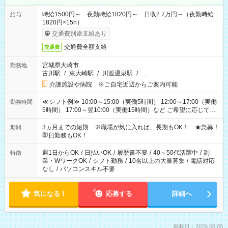
時給1500円～ 夜勤時給1820円～ 日収2.7万円～（夜勤時給
給与
1820円×15h）
交通費別途支給あり
交通費全額支給
交通費
宮城県大崎市
勤務地
古川駅
/
東大崎駅
/
川渡温泉駅
/
…
介護施設や病院 ※ご自宅近辺からご案内可能
≪シフト例≫ 10:00～15:00（実働5時間） 12:00～17:00（実働
勤務時間
5時間） 17:00～翌10:00（実働15時間）など ご希望に応じて、
働く時間は調整できます！ お気軽に担当へ相談ください！
3ヵ月までの短期 ※職場が気に入れば、長期もOK！ ★急募！
期間
即日勤務もOK！
週1日からOK
/
日払いOK
/
履歴書不要
/
40～50代活躍中
/
副
特徴
業・WワークOK
/
シフト勤務
/
10名以上の大量募集
/
電話対応
なし
/
パソコンスキル不要
気になる！
応募する
詳細へ
掲載日：2026.08.05