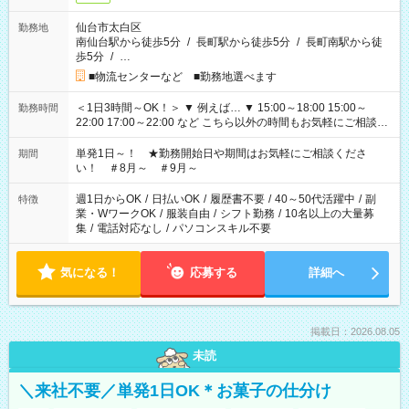
仙台市太白区
勤務地
南仙台駅から徒歩5分
/
長町駅から徒歩5分
/
長町南駅から徒
歩5分
/
…
■物流センターなど ■勤務地選べます
＜1日3時間～OK！＞ ▼ 例えば… ▼ 15:00～18:00 15:00～
勤務時間
22:00 17:00～22:00 など こちら以外の時間もお気軽にご相談く
ださい！
単発1日～！ ★勤務開始日や期間はお気軽にご相談くださ
期間
い！ ＃8月～ ＃9月～
週1日からOK
/
日払いOK
/
履歴書不要
/
40～50代活躍中
/
副
特徴
業・WワークOK
/
服装自由
/
シフト勤務
/
10名以上の大量募
集
/
電話対応なし
/
パソコンスキル不要
気になる！
応募する
詳細へ
掲載日：2026.08.05
未読
＼来社不要／単発1日OK＊お菓子の仕分け