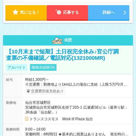
気になる！
応募する
詳細へ
未読
【10月末まで短期】土日祝完全休み♪官公庁調
査票の不備確認／電話対応(1321000MR)
アルバイト
職種未経験OK
時給1,300円～
給与
※交通費：勤務地より1km以上の場合に支給（上限:5万円/月・
2,500円/日） ※残業代：残業発生時は1分単位で支給 ※研修中の
交通費別途支給あり
給与変動なし ＜ 収入例 ＞ ■週5日勤務の場合… 月収22万8,800
円以上可能 ※交通費別途支給 （時給1,300円×8時間×22日） ■週
仙台市宮城野区
勤務地
4日勤務の場合… 月収16万6,400円以上可能 ※交通費別途支給
宮城県仙台市宮城野区名掛丁205-1 広瀬通SEビル（最寄り駅：
（時給1,300円×8時間×16日） 【試用期間】試用期間なし
JR各線「仙台駅」）
トランスコスモス Work it! Plaza 仙台
9:00～18:00
勤務時間
実働時間：8時間/日 ★基本的に残業はありません 発生時の残