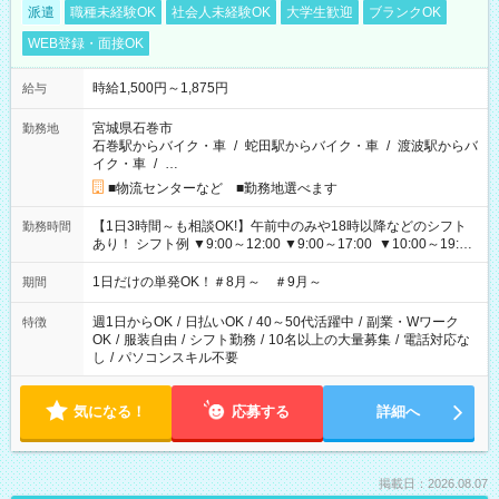
派遣
職種未経験OK
社会人未経験OK
大学生歓迎
ブランクOK
WEB登録・面接OK
時給1,500円～1,875円
給与
宮城県石巻市
勤務地
石巻駅からバイク・車
/
蛇田駅からバイク・車
/
渡波駅からバ
イク・車
/
…
■物流センターなど ■勤務地選べます
【1日3時間～も相談OK!】午前中のみや18時以降などのシフト
勤務時間
あり！ シフト例 ▼9:00～12:00 ▼9:00～17:00 ▼10:00～19:00
▼18:00～21:00
1日だけの単発OK！＃8月～ ＃9月～
期間
週1日からOK
/
日払いOK
/
40～50代活躍中
/
副業・Wワーク
特徴
OK
/
服装自由
/
シフト勤務
/
10名以上の大量募集
/
電話対応な
し
/
パソコンスキル不要
気になる！
応募する
詳細へ
掲載日：2026.08.07