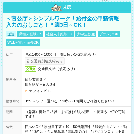
未読
＜官公庁＞シンプルワーク！給付金の申請情報
入力のおしごと！＊週3日～OK！
派遣
職種未経験OK
社会人未経験OK
大学生歓迎
ブランクOK
WEB登録・面接OK
時給1400～1600円 ※日払いOK(規定あり)
給与
交通費別途支給あり
交通費支給（規定あり）
交通費
仙台市青葉区
勤務地
仙台駅から徒歩3分
オフィスビル
▼5h～シフト選べる ＊9時～21時間でご相談ください！
勤務時間
＜急募＞開始日相談～まずはお試し短期 ＊長期もご紹介可能
期間
です！
日払いOK
/
履歴書不要
/
40～50代活躍中
/
服装自由
/
シフト勤
特徴
務
/
10名以上の大量募集
/
電話対応なし
/
パソコンスキル不要