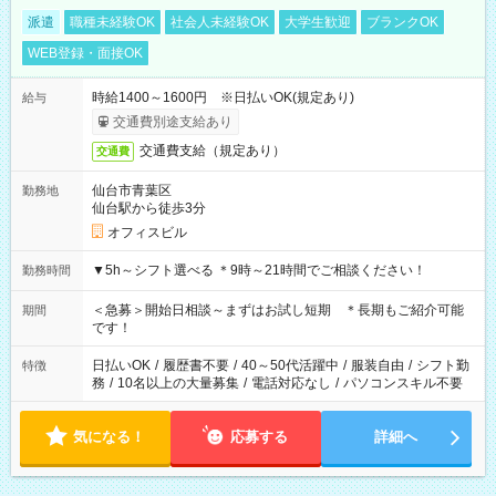
派遣
職種未経験OK
社会人未経験OK
大学生歓迎
ブランクOK
WEB登録・面接OK
時給1400～1600円 ※日払いOK(規定あり)
給与
交通費別途支給あり
交通費支給（規定あり）
交通費
仙台市青葉区
勤務地
仙台駅から徒歩3分
オフィスビル
▼5h～シフト選べる ＊9時～21時間でご相談ください！
勤務時間
＜急募＞開始日相談～まずはお試し短期 ＊長期もご紹介可能
期間
です！
日払いOK
/
履歴書不要
/
40～50代活躍中
/
服装自由
/
シフト勤
特徴
務
/
10名以上の大量募集
/
電話対応なし
/
パソコンスキル不要
気になる！
応募する
詳細へ