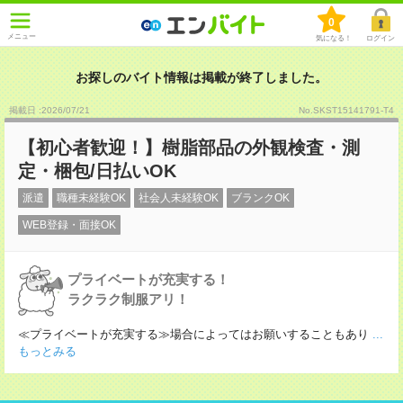
0
メニュー
気になる！
ログイン
お探しのバイト情報は掲載が終了しました。
掲載日 :2026
/
07
/
21
No.SKST15141791-T4
【初心者歓迎！】樹脂部品の外観検査・測
定・梱包/日払いOK
派遣
職種未経験OK
社会人未経験OK
ブランクOK
WEB登録・面接OK
プライベートが充実する！
ラクラク制服アリ！
≪プライベートが充実する≫場合によってはお願いすることもあり
...
もっとみる