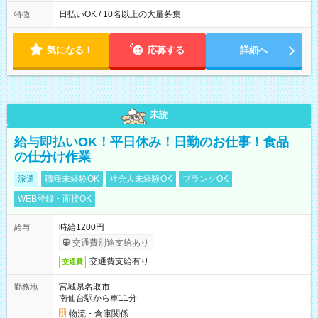
働8時間） ※週5日勤務（場所次第では週4も有り） ※配達状況
によって時間外での勤務可能性有り ※案件により多少の前後あ
日払いOK / 10名以上の大量募集
特徴
り ※配達が完了次第、帰社OKです
気になる！
応募する
詳細へ
未読
給与即払いOK！平日休み！日勤のお仕事！食品
の仕分け作業
派遣
職種未経験OK
社会人未経験OK
ブランクOK
WEB登録・面接OK
時給1200円
給与
交通費別途支給あり
交通費支給有り
交通費
宮城県名取市
勤務地
南仙台駅から車11分
物流・倉庫関係