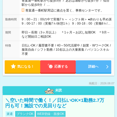
青葉通一番町駅から徒歩5分
/
あおば通駅から徒歩7分
/
仙台
駅から徒歩8分
/
…
青葉通一番町駅周辺に拠点を置く、事務センターです。
9：00～21：00の中で実働7ｈ～ ＜シフト例＞ ●終わりも早め派
勤務時間
9：00-17：00（実働7ｈ/休憩1ｈ） 9：00-18：00（実働8ｈ/休
憩1ｈ） 10：00-19：00（実働8ｈ/休憩1ｈ） ●朝ゆっくり派
11：00-20：00（実働8ｈ/休憩1ｈ） 12：00-20：00（実働7ｈ/
即日～長期（3ヶ月以上） ＊1ヶ月～お試し短期OK ＊9月～
期間
休憩1ｈ） 12：00-21：00（実働8ｈ/休憩1ｈ） 13：00-22：
など開始日ご相談OK
00（実働8ｈ/休憩1ｈ） ＊時間帯固定OK
日払いOK
/
履歴書不要
/
40～50代活躍中
/
副業・WワークOK
/
特徴
服装自由
/
シフト勤務
/
10名以上の大量募集
/
パソコンスキル
不要
気になる！
応募する
詳細へ
掲載日：2026.08.07
未読
＼空いた時間で働く！／日払いOK×1勤務2.7万
円も可！施設での見回りなど
派遣
ブランクOK
WEB登録・面接OK