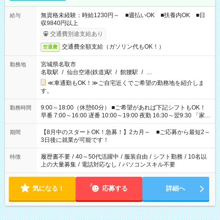
無資格未経験：時給1230円～ ■週払いOK ■扶養内OK ■日
給与
収9840円以上
交通費別途支給あり
交通費全額支給（ガソリン代もOK！）
交通費
宮城県名取市
勤務地
名取駅
/
仙台空港(鉄道)駅
/
館腰駅
/
…
≪車通勤もOK！≫ご自宅近くでご希望の勤務地を紹介しま
す。
9:00～18:00（休憩60分） ■ご希望があれば下記シフトもOK！
勤務時間
早番 7:00～16:00 遅番 10:00～19:00 夜勤 16:30～翌9:30 「家族
と休みを合わせたい」 「余裕を持って夕飯の準備がしたい」
「できれば残業はしたくない」 など、ご希望を教えてください
【8月中のスタートOK！急募！】2カ月～ ■ご応募から最短2～
期間
ね。 ※Wワーク希望の方へ 今ご覧のお仕事で希望する勤務時間
3日後に就業が可能です！
と、もう1つのお仕事の勤務時間。 合計で週40時間を超える場
合は応募できません。
履歴書不要
/
40～50代活躍中
/
服装自由
/
シフト勤務
/
10名以
特徴
上の大量募集
/
電話対応なし
/
パソコンスキル不要
気になる！
応募する
詳細へ