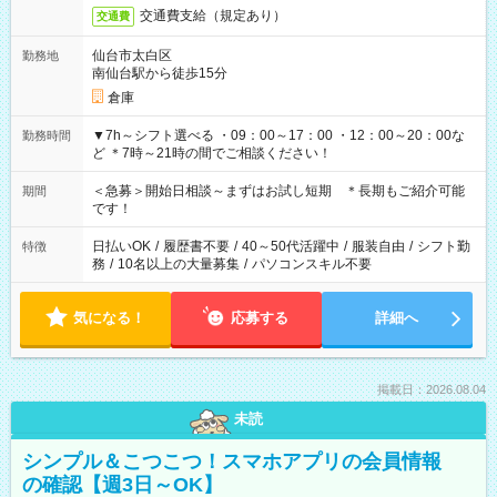
交通費支給（規定あり）
交通費
仙台市太白区
勤務地
南仙台駅から徒歩15分
倉庫
▼7h～シフト選べる ・09：00～17：00 ・12：00～20：00な
勤務時間
ど ＊7時～21時の間でご相談ください！
＜急募＞開始日相談～まずはお試し短期 ＊長期もご紹介可能
期間
です！
日払いOK
/
履歴書不要
/
40～50代活躍中
/
服装自由
/
シフト勤
特徴
務
/
10名以上の大量募集
/
パソコンスキル不要
気になる！
応募する
詳細へ
掲載日：2026.08.04
未読
シンプル＆こつこつ！スマホアプリの会員情報
の確認【週3日～OK】