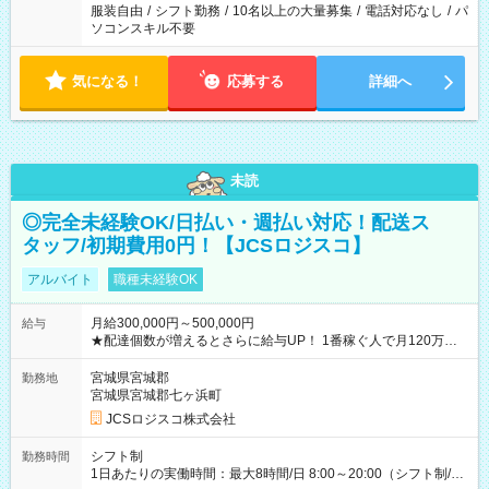
服装自由
/
シフト勤務
/
10名以上の大量募集
/
電話対応なし
/
パ
ソコンスキル不要
気になる！
応募する
詳細へ
未読
◎完全未経験OK/日払い・週払い対応！配送ス
タッフ/初期費用0円！【JCSロジスコ】
アルバイト
職種未経験OK
月給300,000円～500,000円
給与
★配達個数が増えるとさらに給与UP！ 1番稼ぐ人で月120万ほ
ど！ ・主要都市エリア 月収55万円／週5日稼働 月収65万~112
万円／週6日稼働 ・地方郊外エリア 月収40万円／週5日稼働 月
宮城県宮城郡
勤務地
収40万円~50万円／週6日稼働 ＜モデルイメージ＞ ■月収50万
宮城県宮城郡七ヶ浜町
円 (27歳男性/江東区在住)※元建築関係 1日150個配達×25日勤務
JCSロジスコ株式会社
(日休み) ■月収80万円(43歳男性/墨田区在住)※元営業 1日200個
配達×25日勤務(月休み) 【試用期間】試用期間なし
シフト制
勤務時間
1日あたりの実働時間：最大8時間/日 8:00～20:00（シフト制/実