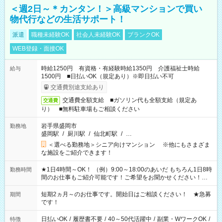
＜週2日～＊カンタン！＞高級マンションで買い
物代行などの生活サポート！
派遣
職種未経験OK
社会人未経験OK
ブランクOK
WEB登録・面接OK
時給1250円 有資格・有経験時給1350円 介護福祉士時給
給与
1500円 ■日払いOK（規定あり）※即日払い不可
交通費別途支給あり
交通費全額支給 ■ガソリン代も全額支給（規定あ
交通費
り） ■無料駐車場もご相談ください
岩手県盛岡市
勤務地
盛岡駅
/
厨川駅
/
仙北町駅
/
…
＜選べる勤務地＞シニア向けマンション ※他にもさまざま
な施設をご紹介できます！
★1日4時間～OK！ （例）9:00～18:00のあいだ もちろん1日8時
勤務時間
間のお仕事もご紹介可能です！ご希望をお聞かせください！★
家庭の都合でお休みが必要な場合も遠慮なくご相談ください。
※週最低15時間以上の勤務が必要です
短期2ヵ月～のお仕事です。開始日はご相談ください！ ★急募
期間
です！
日払いOK
/
履歴書不要
/
40～50代活躍中
/
副業・WワークOK
/
特徴