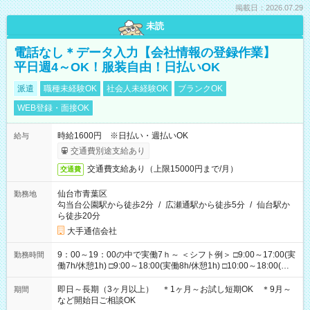
掲載日：2026.07.29
未読
電話なし＊データ入力【会社情報の登録作業】
平日週4～OK！服装自由！日払いOK
派遣
職種未経験OK
社会人未経験OK
ブランクOK
WEB登録・面接OK
時給1600円 ※日払い・週払いOK
給与
交通費別途支給あり
交通費支給あり（上限15000円まで/月）
交通費
仙台市青葉区
勤務地
勾当台公園駅から徒歩2分
/
広瀬通駅から徒歩5分
/
仙台駅か
ら徒歩20分
大手通信会社
9：00～19：00の中で実働7ｈ～ ＜シフト例＞ □9:00～17:00(実
勤務時間
働7h/休憩1h) □9:00～18:00(実働8h/休憩1h) □10:00～18:00(実
働7h/休憩1h) □10:00～19:00(実働8h/休憩1h) ＊時間固定ＯＫ
即日～長期（3ヶ月以上） ＊1ヶ月～お試し短期OK ＊9月～
期間
など開始日ご相談OK