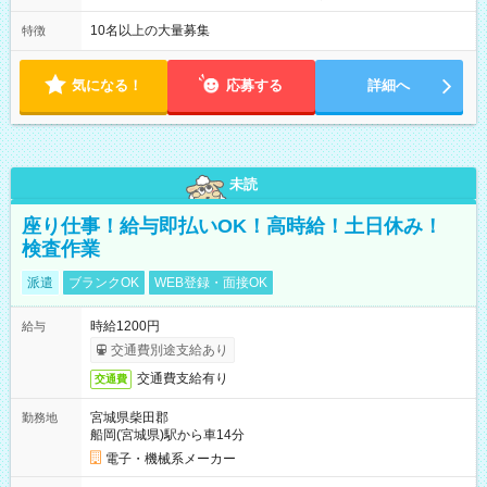
業代は1分単位で支給いたします
10名以上の大量募集
特徴
気になる！
応募する
詳細へ
未読
座り仕事！給与即払いOK！高時給！土日休み！
検査作業
派遣
ブランクOK
WEB登録・面接OK
時給1200円
給与
交通費別途支給あり
交通費支給有り
交通費
宮城県柴田郡
勤務地
船岡(宮城県)駅から車14分
電子・機械系メーカー