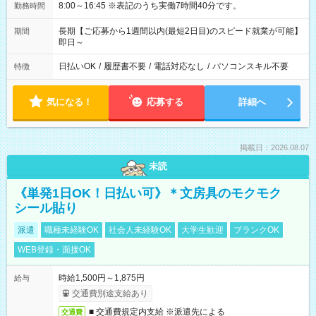
8:00～16:45 ※表記のうち実働7時間40分です。
勤務時間
長期【ご応募から1週間以内(最短2日目)のスピード就業が可能】
期間
即日～
日払いOK
/
履歴書不要
/
電話対応なし
/
パソコンスキル不要
特徴
気になる！
応募する
詳細へ
掲載日：2026.08.07
未読
《単発1日OK！日払い可》＊文房具のモクモク
シール貼り
派遣
職種未経験OK
社会人未経験OK
大学生歓迎
ブランクOK
WEB登録・面接OK
時給1,500円～1,875円
給与
交通費別途支給あり
■ 交通費規定内支給 ※派遣先による
交通費