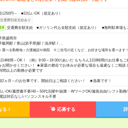
給1250円～ ■日払いOK（規定あり）
交通費別途支給あり
交通費全額支給 ■ガソリン代も全額支給（規定あり） ■無料駐車場も
通費
手県盛岡市
手飯岡駅
/
青山(岩手県)駅
/
浅岸駅
/
…
＜選べる勤務地＞介護施設や病院 ※ご自宅の近くなど、お好きな場所を選べます
1日4時間～OK！ （例）9:00～18:00のあいだ もちろん1日8時間のお仕事
をお聞かせください！ ★家庭の都合でお休みが必要な場合も遠慮なくご相談く
5時間以上の勤務が必要です
期2ヵ月～のお仕事です。開始日はご相談ください！ ★急募です！
払いOK
/
履歴書不要
/
40～50代活躍中
/
副業・WワークOK
/
服装自由
/
シフト勤務
/
電話対応なし
/
パソコンスキル不要
なる！
応募する
詳