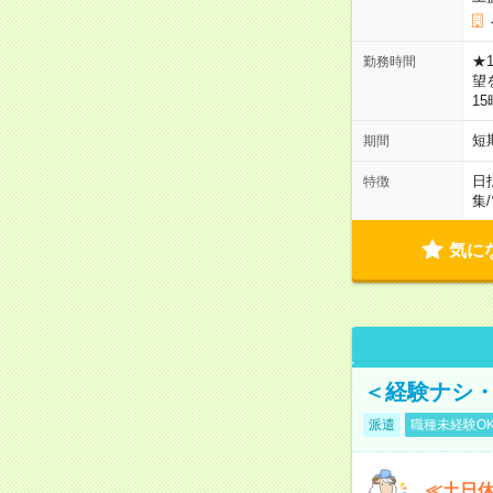
★
勤務時間
望
1
短
期間
日
特徴
集
/
気に
＜経験ナシ・
派遣
職種未経験O
≪土日