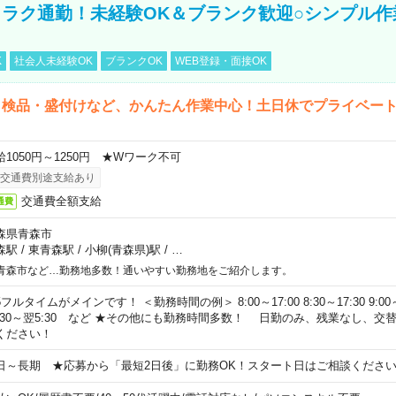
ラク通勤！未経験OK＆ブランク歓迎○シンプル作
K
社会人未経験OK
ブランクOK
WEB登録・面接OK
・検品・盛付けなど、かんたん作業中心！土日休でプライベー
給1050円～1250円 ★Wワーク不可
交通費別途支給あり
交通費全額支給
通費
森県青森市
森駅
/
東青森駅
/
小柳(青森県)駅
/
…
青森市など…勤務地多数！通いやすい勤務地をご紹介します。
フルタイムがメインです！ ＜勤務時間の例＞ 8:00～17:00 8:30～17:30 9:00～18:
0:30～翌5:30 など ★その他にも勤務時間多数！ 日勤のみ、残業なし、
ください！
日～長期 ★応募から「最短2日後」に勤務OK！スタート日はご相談くださ