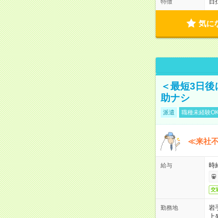
日
特徴
気に
＜最短3日後
助ナシ
派遣
職種未経験O
≪来社不
時
給与
交
岩
勤務地
上