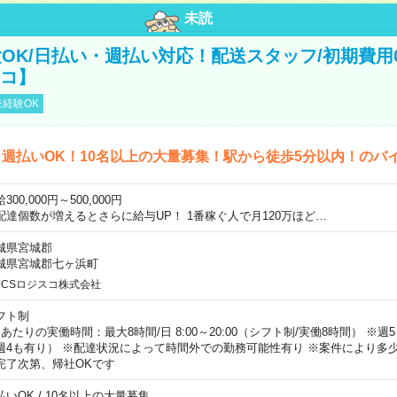
未読
OK/日払い・週払い対応！配送スタッフ/初期費用
スコ】
経験OK
週払いOK！10名以上の大量募集！駅から徒歩5分以内！のバ
300,000円～500,000円
配達個数が増えるとさらに給与UP！ 1番稼ぐ人で月120万ほど…
城県宮城郡
城県宮城郡七ヶ浜町
JCSロジスコ株式会社
フト制
日あたりの実働時間：最大8時間/日 8:00～20:00（シフト制/実働8時間） ※
週4も有り） ※配達状況によって時間外での勤務可能性有り ※案件により多少
完了次第、帰社OKです
払いOK / 10名以上の大量募集