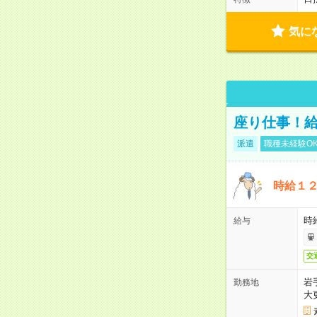
気に
座り仕事！給
派遣
職種未経験O
時給１
時給
給与
交
岩
勤務地
大