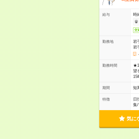
時
給与
交
岩
勤務地
岩
★
勤務時間
望
1
短
期間
日
特徴
集
/
気に