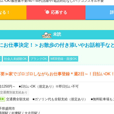
払いOK
/
履歴書不要
/
40～50代活躍中
/
電話対応なし
/
パソコンスキル不要
なる！
応募する
詳
未読
にお仕事決定！＞お散歩の付き添いやお話相手な
K
社会人未経験OK
ブランクOK
WEB登録・面接OK
要≫家でゴロゴロしながらお仕事登録＊週2日～！日払いOK
給1250円～ ■日払いOK（規定あり）※即日払い不可
交通費別途支給あり
交通費全額支給 ■ガソリン代も全額支給（規定あり） ■無料駐車場も
通費
手県盛岡市
盛岡駅
/
好摩駅
/
大志田駅
/
…