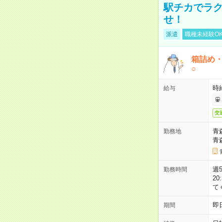
駅チカでラク
せ！
派遣
職種未経験O
箱詰め
○
時
給与
交
青
勤務地
青
週5
勤務時間
2
て
即
期間