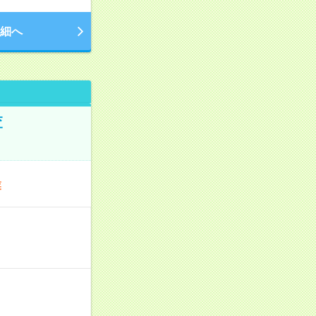
細へ
査
業