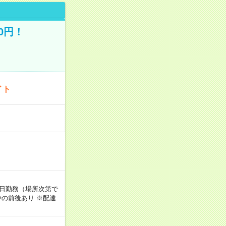
0円！
イト
週5日勤務（場所次第で
の前後あり ※配達