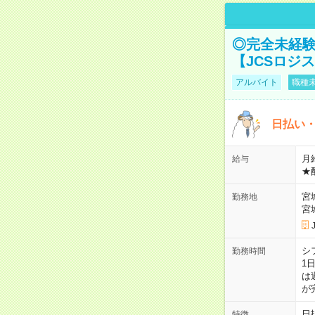
◎完全未経験
【JCSロジ
アルバイト
職種未
日払い・
月給
給与
★
宮
勤務地
宮
シ
勤務時間
1
は
が
日
特徴