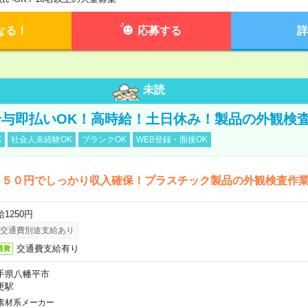
なる！
応募する
詳
未読
与即払いOK！高時給！土日休み！製品の外観検
K
社会人未経験OK
ブランクOK
WEB登録・面接OK
２５０円でしっかり収入確保！プラスチック製品の外観検査作
1250円
交通費別途支給あり
交通費支給有り
通費
手県八幡平市
更駅
素材系メーカー