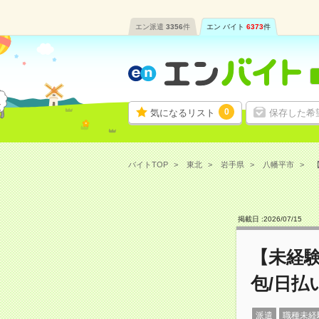
エン派遣
3356
件
エン バイト
6373
件
0
気になるリスト
保存した希
バイトTOP
東北
岩手県
八幡平市
【
掲載日 :
2026
/
07
/
15
【未経
包/日払
派遣
職種未経