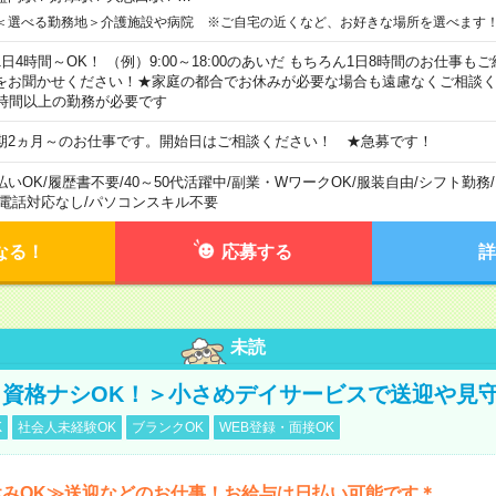
＜選べる勤務地＞介護施設や病院 ※ご自宅の近くなど、お好きな場所を選べます
1日4時間～OK！ （例）9:00～18:00のあいだ もちろん1日8時間のお仕事
をお聞かせください！★家庭の都合でお休みが必要な場合も遠慮なくご相談く
5時間以上の勤務が必要です
期2ヵ月～のお仕事です。開始日はご相談ください！ ★急募です！
払いOK
/
履歴書不要
/
40～50代活躍中
/
副業・WワークOK
/
服装自由
/
シフト勤務
/
電話対応なし
/
パソコンスキル不要
なる！
応募する
詳
未読
資格ナシOK！＞小さめデイサービスで送迎や見
K
社会人未経験OK
ブランクOK
WEB登録・面接OK
休みOK≫送迎などのお仕事！お給与は日払い可能です＊