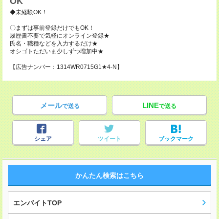
OK
◆未経験OK！
〇まずは事前登録だけでもOK！
履歴書不要で気軽にオンライン登録★
氏名・職種などを入力するだけ★
オシゴトただいま少しずつ増加中★
【広告ナンバー：1314WR0715G1★4-N】
メール
LINE
で送る
で送る
シェア
ツイート
ブックマーク
かんたん検索はこちら
エンバイトTOP