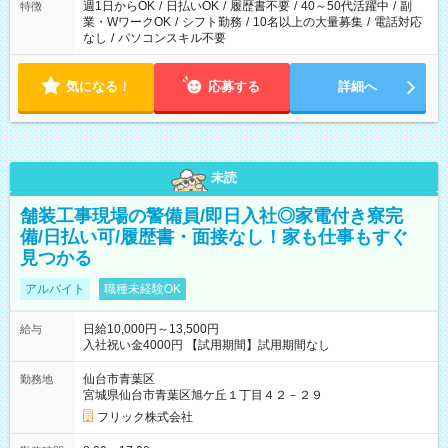
週1日からOK
/
日払いOK
/
履歴書不要
/
40～50代活躍中
/
副
特徴
業・WワークOK
/
シフト勤務
/
10名以上の大量募集
/
電話対応
なし
/
パソコンスキル不要
気になる！
応募する
詳細へ
未読
舗装工事現場の警備員/即日入社◎家電付き寮完
備/日払い可/履歴書・面接なし！家も仕事もすぐ
見つかる
アルバイト
職種未経験OK
日給10,000円～13,500円
給与
入社祝い金4000円 【試用期間】試用期間なし
仙台市青葉区
勤務地
宮城県仙台市青葉区旭ケ丘１丁目４２－２９
フリック株式会社