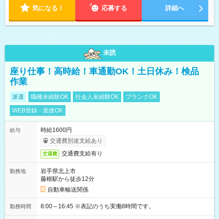
気になる！
応募する
詳細へ
未読
座り仕事！高時給！車通勤OK！土日休み！検品
作業
派遣
職種未経験OK
社会人未経験OK
ブランクOK
WEB登録・面接OK
時給1600円
給与
交通費別途支給あり
交通費支給有り
交通費
岩手県北上市
勤務地
藤根駅から徒歩12分
自動車輸送関係
8:00～16:45 ※表記のうち実働8時間です。
勤務時間