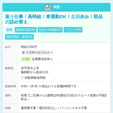
未読
座り仕事！高時給！車通勤OK！土日休み！部品
の詰め替え
派遣
職種未経験OK
社会人未経験OK
ブランクOK
WEB登録・面接OK
時給1350円
給与
交通費別途支給あり
交通費支給有り
交通費
岩手県北上市
勤務地
藤根駅から徒歩12分
自動車輸送関係
8:00～16:45 ※表記のうち実働8時間です。
勤務時間
長期【ご応募から1週間以内(最短2日目)のスピード就業が可能】
期間
即日～
履歴書不要
/
電話対応なし
/
パソコンスキル不要
特徴