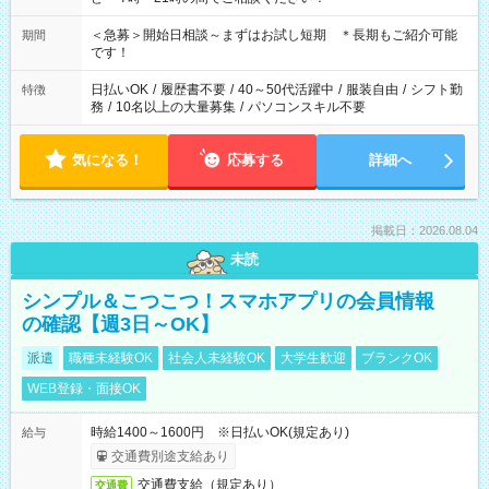
＜急募＞開始日相談～まずはお試し短期 ＊長期もご紹介可能
期間
です！
日払いOK
/
履歴書不要
/
40～50代活躍中
/
服装自由
/
シフト勤
特徴
務
/
10名以上の大量募集
/
パソコンスキル不要
気になる！
応募する
詳細へ
掲載日：2026.08.04
未読
シンプル＆こつこつ！スマホアプリの会員情報
の確認【週3日～OK】
派遣
職種未経験OK
社会人未経験OK
大学生歓迎
ブランクOK
WEB登録・面接OK
時給1400～1600円 ※日払いOK(規定あり)
給与
交通費別途支給あり
交通費支給（規定あり）
交通費