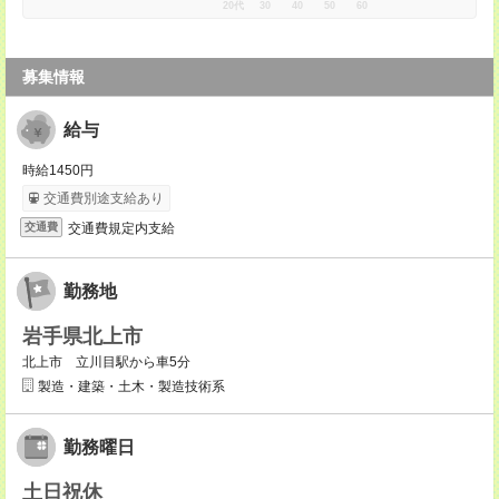
20代
30
40
50
60
募集情報
給与
時給1450円
交通費別途支給あり
交通費規定内支給
交通費
勤務地
岩手県北上市
北上市 立川目駅から車5分
製造・建築・土木・製造技術系
勤務曜日
土日祝休