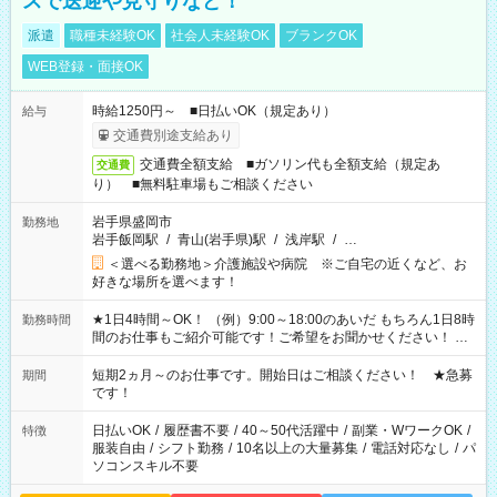
スで送迎や見守りなど！
派遣
職種未経験OK
社会人未経験OK
ブランクOK
WEB登録・面接OK
時給1250円～ ■日払いOK（規定あり）
給与
交通費別途支給あり
交通費全額支給 ■ガソリン代も全額支給（規定あ
交通費
り） ■無料駐車場もご相談ください
岩手県盛岡市
勤務地
岩手飯岡駅
/
青山(岩手県)駅
/
浅岸駅
/
…
＜選べる勤務地＞介護施設や病院 ※ご自宅の近くなど、お
好きな場所を選べます！
★1日4時間～OK！ （例）9:00～18:00のあいだ もちろん1日8時
勤務時間
間のお仕事もご紹介可能です！ご希望をお聞かせください！ ★
家庭の都合でお休みが必要な場合も遠慮なくご相談ください。
※週最低15時間以上の勤務が必要です
短期2ヵ月～のお仕事です。開始日はご相談ください！ ★急募
期間
です！
日払いOK
/
履歴書不要
/
40～50代活躍中
/
副業・WワークOK
/
特徴
服装自由
/
シフト勤務
/
10名以上の大量募集
/
電話対応なし
/
パ
ソコンスキル不要