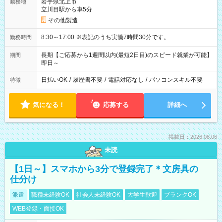
岩手県北上市
勤務地
立川目駅から車5分
その他製造
8:30～17:00 ※表記のうち実働7時間30分です。
勤務時間
長期【ご応募から1週間以内(最短2日目)のスピード就業が可能】
期間
即日～
日払いOK
/
履歴書不要
/
電話対応なし
/
パソコンスキル不要
特徴
気になる！
応募する
詳細へ
掲載日：2026.08.06
未読
【1日～】スマホから3分で登録完了＊文房具の
仕分け
派遣
職種未経験OK
社会人未経験OK
大学生歓迎
ブランクOK
WEB登録・面接OK