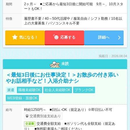
など、あなたのご希望に沿ったお仕事をご紹介します！ ※Wワ
2ヶ月～ ■ご応募から最短3日後に開始可能 9月～、10月スタ
期間
ーク希望の方へ 今ご覧のお仕事で希望する勤務時間と、もう1つ
ートもOK！
のお仕事の勤務時間。 合計で週40時間を超える場合は応募でき
ません
履歴書不要
/
40～50代活躍中
/
服装自由
/
シフト勤務
/
10名以
特徴
上の大量募集
/
パソコンスキル不要
気になる！
応募する
詳細へ
掲載日：2026.08.04
未読
＜最短3日後にお仕事決定！＞お散歩の付き添い
やお話相手など！入浴介助ナシ
派遣
職種未経験OK
社会人未経験OK
ブランクOK
WEB登録・面接OK
時給1250円～ ■日払いOK（規定あり）※即日払い不可
給与
交通費別途支給あり
交通費全額支給 ■ガソリン代も全額支給（規定あ
交通費
り） ■無料駐車場もご相談ください