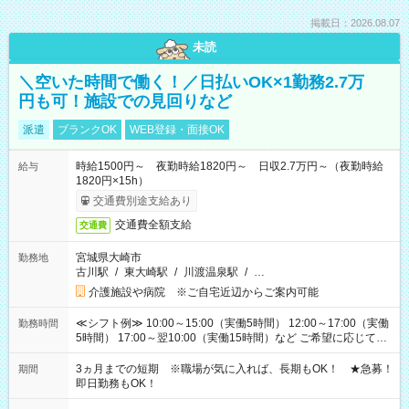
掲載日：2026.08.07
未読
＼空いた時間で働く！／日払いOK×1勤務2.7万
円も可！施設での見回りなど
派遣
ブランクOK
WEB登録・面接OK
時給1500円～ 夜勤時給1820円～ 日収2.7万円～（夜勤時給
給与
1820円×15h）
交通費別途支給あり
交通費全額支給
交通費
宮城県大崎市
勤務地
古川駅
/
東大崎駅
/
川渡温泉駅
/
…
介護施設や病院 ※ご自宅近辺からご案内可能
≪シフト例≫ 10:00～15:00（実働5時間） 12:00～17:00（実働
勤務時間
5時間） 17:00～翌10:00（実働15時間）など ご希望に応じて、
働く時間は調整できます！ お気軽に担当へ相談ください！
3ヵ月までの短期 ※職場が気に入れば、長期もOK！ ★急募！
期間
即日勤務もOK！