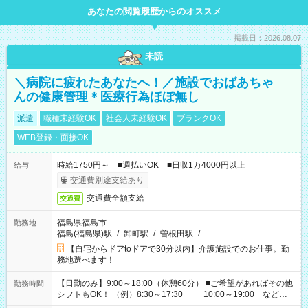
あなたの閲覧履歴からのオススメ
掲載日：2026.08.07
未読
＼病院に疲れたあなたへ！／施設でおばあちゃ
んの健康管理＊医療行為ほぼ無し
派遣
職種未経験OK
社会人未経験OK
ブランクOK
WEB登録・面接OK
時給1750円～ ■週払いOK ■日収1万4000円以上
給与
交通費別途支給あり
交通費全額支給
交通費
福島県福島市
勤務地
福島(福島県)駅
/
卸町駅
/
曽根田駅
/
…
【自宅からドアtoドアで30分以内】介護施設でのお仕事。勤
務地選べます！
【日勤のみ】9:00～18:00（休憩60分） ■ご希望があればその他
勤務時間
シフトもOK！ （例）8:30～17:30 10:00～19:00 など
「家族とお休みを合わせたい」 「できれば残業はしたくない」