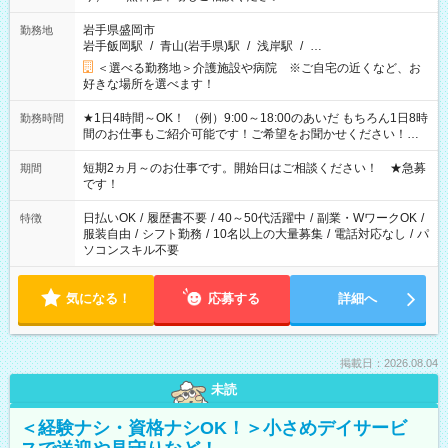
岩手県盛岡市
勤務地
岩手飯岡駅
/
青山(岩手県)駅
/
浅岸駅
/
…
＜選べる勤務地＞介護施設や病院 ※ご自宅の近くなど、お
好きな場所を選べます！
★1日4時間～OK！ （例）9:00～18:00のあいだ もちろん1日8時
勤務時間
間のお仕事もご紹介可能です！ご希望をお聞かせください！★
家庭の都合でお休みが必要な場合も遠慮なくご相談ください。
※週最低15時間以上の勤務が必要です
短期2ヵ月～のお仕事です。開始日はご相談ください！ ★急募
期間
です！
日払いOK
/
履歴書不要
/
40～50代活躍中
/
副業・WワークOK
/
特徴
服装自由
/
シフト勤務
/
10名以上の大量募集
/
電話対応なし
/
パ
ソコンスキル不要
気になる！
応募する
詳細へ
掲載日：2026.08.04
未読
＜経験ナシ・資格ナシOK！＞小さめデイサービ