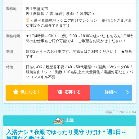
岩手県盛岡市
勤務地
岩手飯岡駅
/
青山(岩手県)駅
/
浅岸駅
/
…
＜選べる勤務地＞シニア向けマンション ※他にもさまざま
な施設をご紹介できます！
★1日4時間～OK！ （例）9:00～18:00のあいだ もちろん1日8時
勤務時間
間のお仕事もご紹介可能です！ご希望をお聞かせください！★
家庭の都合でお休みが必要な場合も遠慮なくご相談ください。
※週最低15時間以上の勤務が必要です
短期2ヵ月～のお仕事です。開始日はご相談ください！ ★急募
期間
です！
日払いOK
/
履歴書不要
/
40～50代活躍中
/
副業・WワークOK
/
特徴
服装自由
/
シフト勤務
/
10名以上の大量募集
/
電話対応なし
/
パ
ソコンスキル不要
気になる！
応募する
詳細へ
掲載日：2026.08.04
未読
入浴ナシ＊夜勤でゆったり見守りだけ＊週1日～
無理なく働ける