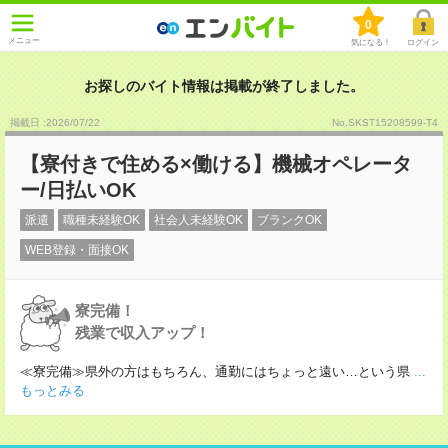
0
メニュー
気になる！
ログイン
お探しのバイト情報は掲載が終了しました。
掲載日 :2026
/
07
/
22
No.SKST15208599-T4
【寮付きで住める×働ける】機械オペレータ
ー/日払いOK
派遣
職種未経験OK
社会人未経験OK
ブランクOK
WEB登録・面接OK
寮完備！
残業で収入アップ！
≪寮完備≫県外の方はもちろん、通勤にはちょっと遠い…という県
...
もっとみる