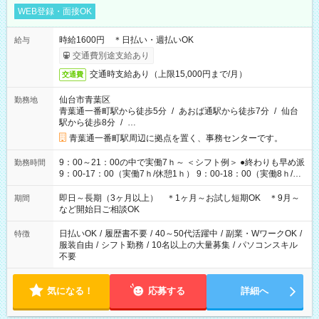
WEB登録・面接OK
時給1600円 ＊日払い・週払いOK
給与
交通費別途支給あり
交通時支給あり（上限15,000円まで/月）
交通費
仙台市青葉区
勤務地
青葉通一番町駅から徒歩5分
/
あおば通駅から徒歩7分
/
仙台
駅から徒歩8分
/
…
青葉通一番町駅周辺に拠点を置く、事務センターです。
9：00～21：00の中で実働7ｈ～ ＜シフト例＞ ●終わりも早め派
勤務時間
9：00-17：00（実働7ｈ/休憩1ｈ） 9：00-18：00（実働8ｈ/休
憩1ｈ） 10：00-19：00（実働8ｈ/休憩1ｈ） ●朝ゆっくり派
11：00-20：00（実働8ｈ/休憩1ｈ） 12：00-20：00（実働7ｈ/
即日～長期（3ヶ月以上） ＊1ヶ月～お試し短期OK ＊9月～
期間
休憩1ｈ） 12：00-21：00（実働8ｈ/休憩1ｈ） 13：00-22：
など開始日ご相談OK
00（実働8ｈ/休憩1ｈ） ＊時間帯固定OK
日払いOK
/
履歴書不要
/
40～50代活躍中
/
副業・WワークOK
/
特徴
服装自由
/
シフト勤務
/
10名以上の大量募集
/
パソコンスキル
不要
気になる！
応募する
詳細へ