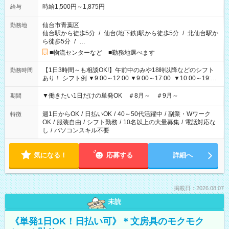
時給1,500円～1,875円
給与
仙台市青葉区
勤務地
仙台駅から徒歩5分
/
仙台(地下鉄)駅から徒歩5分
/
北仙台駅か
ら徒歩5分
/
…
■物流センターなど ■勤務地選べます
【1日3時間～も相談OK!】午前中のみや18時以降などのシフト
勤務時間
あり！ シフト例 ▼9:00～12:00 ▼9:00～17:00 ▼10:00～19:00
▼18:00～21:00
▼働きたい1日だけの単発OK ＃8月～ ＃9月～
期間
週1日からOK
/
日払いOK
/
40～50代活躍中
/
副業・Wワーク
特徴
OK
/
服装自由
/
シフト勤務
/
10名以上の大量募集
/
電話対応な
し
/
パソコンスキル不要
気になる！
応募する
詳細へ
掲載日：2026.08.07
未読
《単発1日OK！日払い可》＊文房具のモクモク