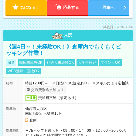
気になる！
応募する
詳細へ
掲載日：2026.08.06
未読
《週4日～！未経験OK！》倉庫内でもくもくピ
ッキング作業！
派遣
職種未経験OK
社会人未経験OK
大学生歓迎
ブランクOK
WEB登録・面接OK
時給1200円～ ※日払いOK(規定あり) ※スキルにより応相談
給与
交通費別途支給あり
交通費支給（規定あり）
交通費
仙台市太白区
勤務地
南仙台駅から徒歩15分
倉庫
▼7h～シフト選べる ・09：00～17：00 ・12：00～20：00な
勤務時間
ど ＊7時～21時の間でご相談ください！