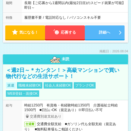
長期【ご応募から1週間以内(最短2日目)のスピード就業が可能】
期間
即日～
履歴書不要
/
電話対応なし
/
パソコンスキル不要
特徴
気になる！
応募する
詳細へ
掲載日：2026.08.04
未読
＜週2日～＊カンタン！＞高級マンションで買い
物代行などの生活サポート！
派遣
職種未経験OK
社会人未経験OK
ブランクOK
WEB登録・面接OK
時給1250円 有資格・有経験時給1350円 介護福祉士時給
給与
1500円 ■日払いOK（規定あり）※即日払い不可
交通費別途支給あり
交通費全額支給 ■ガソリン代も全額支給（規定あ
交通費
り） ■無料駐車場もご相談ください