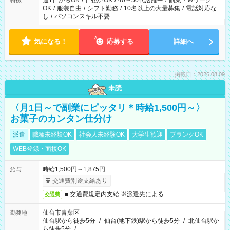
週1日からOK
/
日払いOK
/
40～50代活躍中
/
副業・Wワーク
特徴
OK
/
服装自由
/
シフト勤務
/
10名以上の大量募集
/
電話対応な
し
/
パソコンスキル不要
気になる！
応募する
詳細へ
掲載日：2026.08.09
未読
〈月1日～で副業にピッタリ＊時給1,500円～〉
お菓子のカンタン仕分け
派遣
職種未経験OK
社会人未経験OK
大学生歓迎
ブランクOK
WEB登録・面接OK
時給1,500円～1,875円
給与
交通費別途支給あり
■ 交通費規定内支給 ※派遣先による
交通費
仙台市青葉区
勤務地
仙台駅から徒歩5分
/
仙台(地下鉄)駅から徒歩5分
/
北仙台駅か
ら徒歩5分
/
…