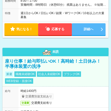
8:00～17:00
勤務時間
実働時間：8時間/日 （休憩60分） 残業はありません。 ※短期の
募集は行っておりません。予めご了承くださいませ。
週1日からOK / 日払いOK / 副業・WワークOK / 10名以上の大量
特徴
募集
気になる！
応募する
詳細へ
未読
座り仕事！給与即払いOK！高時給！土日休み！
半導体装置の洗浄
派遣
職種未経験OK
社会人未経験OK
ブランクOK
WEB登録・面接OK
時給1400円
給与
交通費別途支給あり
交通費支給有り
交通費