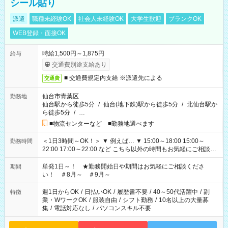
シール貼り
派遣
職種未経験OK
社会人未経験OK
大学生歓迎
ブランクOK
WEB登録・面接OK
時給1,500円～1,875円
給与
交通費別途支給あり
■ 交通費規定内支給 ※派遣先による
交通費
仙台市青葉区
勤務地
仙台駅から徒歩5分
/
仙台(地下鉄)駅から徒歩5分
/
北仙台駅か
ら徒歩5分
/
…
■物流センターなど ■勤務地選べます
＜1日3時間～OK！＞ ▼ 例えば… ▼ 15:00～18:00 15:00～
勤務時間
22:00 17:00～22:00 など こちら以外の時間もお気軽にご相談く
ださい！
単発1日～！ ★勤務開始日や期間はお気軽にご相談くださ
期間
い！ ＃8月～ ＃9月～
週1日からOK
/
日払いOK
/
履歴書不要
/
40～50代活躍中
/
副
特徴
業・WワークOK
/
服装自由
/
シフト勤務
/
10名以上の大量募
集
/
電話対応なし
/
パソコンスキル不要