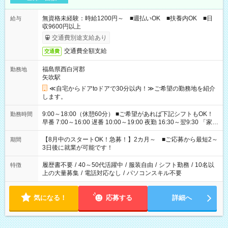
無資格未経験：時給1200円～ ■週払いOK ■扶養内OK ■日
給与
収9600円以上
交通費別途支給あり
交通費全額支給
交通費
福島県西白河郡
勤務地
矢吹駅
≪自宅からドアtoドアで30分以内！≫ご希望の勤務地を紹介
します。
9:00～18:00（休憩60分） ■ご希望があれば下記シフトもOK！
勤務時間
早番 7:00～16:00 遅番 10:00～19:00 夜勤 16:30～翌9:30 「家族
と休みを合わせたい」 「余裕を持って夕飯の準備がしたい」
「できれば残業はしたくない」 など、ご希望を教えてください
【8月中のスタートOK！急募！】2カ月～ ■ご応募から最短2～
期間
ね。 ※Wワーク希望の方へ 今ご覧のお仕事で希望する勤務時間
3日後に就業が可能です！
と、もう1つのお仕事の勤務時間。 合計で週40時間を超える場
合は応募できません。
履歴書不要
/
40～50代活躍中
/
服装自由
/
シフト勤務
/
10名以
特徴
上の大量募集
/
電話対応なし
/
パソコンスキル不要
気になる！
応募する
詳細へ