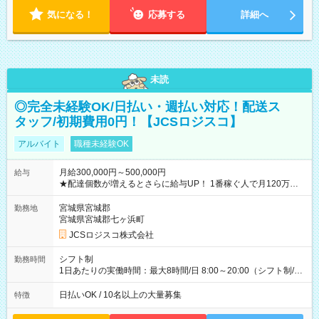
気になる！
応募する
詳細へ
未読
◎完全未経験OK/日払い・週払い対応！配送ス
タッフ/初期費用0円！【JCSロジスコ】
アルバイト
職種未経験OK
月給300,000円～500,000円
給与
★配達個数が増えるとさらに給与UP！ 1番稼ぐ人で月120万ほ
ど！ ・主要都市エリア 月収55万円／週5日稼働 月収65万~112
万円／週6日稼働 ・地方郊外エリア 月収40万円／週5日稼働 月
宮城県宮城郡
勤務地
収40万円~50万円／週6日稼働 ＜モデルイメージ＞ ■月収50万
宮城県宮城郡七ヶ浜町
円 (27歳男性/江東区在住)※元建築関係 1日150個配達×25日勤務
JCSロジスコ株式会社
(日休み) ■月収80万円(43歳男性/墨田区在住)※元営業 1日200個
配達×25日勤務(月休み) 【試用期間】試用期間なし
シフト制
勤務時間
1日あたりの実働時間：最大8時間/日 8:00～20:00（シフト制/実
働8時間） ※週5日勤務（場所次第では週4も有り） ※配達状況
によって時間外での勤務可能性有り ※案件により多少の前後あ
日払いOK / 10名以上の大量募集
特徴
り ※配達が完了次第、帰社OKです