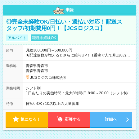
未読
◎完全未経験OK/日払い・週払い対応！配送ス
タッフ/初期費用0円！【JCSロジスコ】
アルバイト
職種未経験OK
月給300,000円～500,000円
給与
★配達個数が増えるとさらに給与UP！ 1番稼ぐ人で月120万ほ
ど！ ・主要都市エリア 月収55万円／週5日稼働 月収65万~112
万円／週6日稼働 ・地方郊外エリア 月収40万円／週5日稼働 月
青森県青森市
勤務地
収40万円~50万円／週6日稼働 ＜モデルイメージ＞ ■月収50万
青森県青森市
円 (27歳男性/江東区在住)※元建築関係 1日150個配達×25日勤務
JCSロジスコ株式会社
(日休み) ■月収80万円(43歳男性/墨田区在住)※元営業 1日200個
配達×25日勤務(月休み) 【試用期間】試用期間なし
シフト制
勤務時間
1日あたりの実働時間：最大8時間/日 8:00～20:00（シフト制/実
働8時間） ※週5日勤務（場所次第では週4も有り） ※配達状況
によって時間外での勤務可能性有り ※案件により多少の前後あ
日払いOK / 10名以上の大量募集
特徴
り ※配達が完了次第、帰社OKです
気になる！
応募する
詳細へ