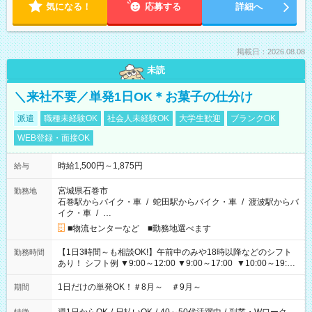
気になる！
応募する
詳細へ
掲載日：2026.08.08
未読
＼来社不要／単発1日OK＊お菓子の仕分け
派遣
職種未経験OK
社会人未経験OK
大学生歓迎
ブランクOK
WEB登録・面接OK
時給1,500円～1,875円
給与
宮城県石巻市
勤務地
石巻駅からバイク・車
/
蛇田駅からバイク・車
/
渡波駅からバ
イク・車
/
…
■物流センターなど ■勤務地選べます
【1日3時間～も相談OK!】午前中のみや18時以降などのシフト
勤務時間
あり！ シフト例 ▼9:00～12:00 ▼9:00～17:00 ▼10:00～19:00
▼18:00～21:00
1日だけの単発OK！＃8月～ ＃9月～
期間