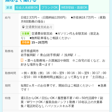
派遣
社会人未経験OK
ブランクOK
WEB登録・面接OK
日収2.3万円～（日勤時給1350円） ■月収例18.7万円～（夜勤
給与
月8回勤務の場合）
交通費別途支給あり
交通費全額支給 ■ガソリン代も全額支給（規定あ
交通費
り） ■無料駐車場もご相談ください
15～20万円
月収例
岩手県盛岡市
勤務地
岩手飯岡駅
/
青山(岩手県)駅
/
浅岸駅
/
…
＜選べる勤務地＞介護施設や病院 ※ご自宅の近くなど、お
好きな場所を選べます！
＜例＞ 夜勤（例） 16：00～翌9：00 16：30～翌9：30 17：00
勤務時間
～翌10：00 ※勤務時間は施設によって異なります 「土日祝は休
みたい」 「しっかり稼ぎたい」 「もう少し遅い時間から始めた
い」など ご希望にあったお仕事をご案内いたします。 ※未経験
短期2ヵ月～のお仕事です。開始日はご相談ください！ ★急募
期間
の方の場合は1～2ヶ月間は日中での仕事を経験いただき、 お
です！
仕事に慣れてからの夜勤になります。 ★家庭の都合でお休みが
必要な場合も遠慮なくご相談ください。
週1日からOK
/
日払いOK
/
履歴書不要
/
40～50代活躍中
/
副
特徴
業・WワークOK
/
服装自由
/
シフト勤務
/
10名以上の大量募
集
/
電話対応なし
/
パソコンスキル不要