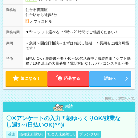
仙台市青葉区
勤務地
仙台駅から徒歩3分
オフィスビル
▼5h～シフト選べる ＊9時～21時間でご相談ください！
勤務時間
＜急募＞開始日相談～まずはお試し短期 ＊長期もご紹介可能
期間
です！
日払いOK
/
履歴書不要
/
40～50代活躍中
/
服装自由
/
シフト勤
特徴
務
/
10名以上の大量募集
/
電話対応なし
/
パソコンスキル不要
気になる！
応募する
詳細へ
掲載日：2026.07.31
未読
〇✕アンケートの入力＊朝ゆっくりOK/残業な
し週3～/日払いOK(^^)/
派遣
職種未経験OK
社会人未経験OK
ブランクOK