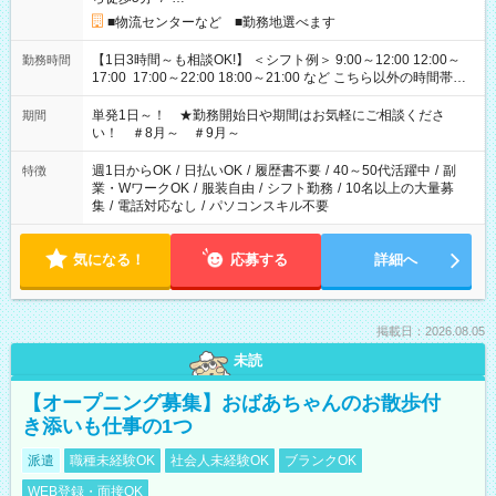
■物流センターなど ■勤務地選べます
【1日3時間～も相談OK!】 ＜シフト例＞ 9:00～12:00 12:00～
勤務時間
17:00 17:00～22:00 18:00～21:00 など こちら以外の時間帯も
お気軽にご相談ください！
単発1日～！ ★勤務開始日や期間はお気軽にご相談くださ
期間
い！ ＃8月～ ＃9月～
週1日からOK
/
日払いOK
/
履歴書不要
/
40～50代活躍中
/
副
特徴
業・WワークOK
/
服装自由
/
シフト勤務
/
10名以上の大量募
集
/
電話対応なし
/
パソコンスキル不要
気になる！
応募する
詳細へ
掲載日：2026.08.05
未読
【オープニング募集】おばあちゃんのお散歩付
き添いも仕事の1つ
派遣
職種未経験OK
社会人未経験OK
ブランクOK
WEB登録・面接OK