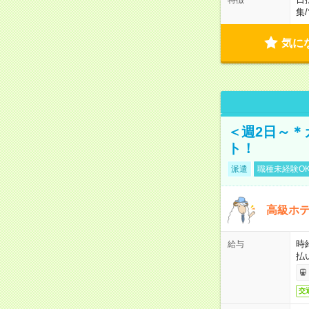
集
/
気に
＜週2日～＊
ト！
派遣
職種未経験O
高級ホ
時
給与
払
交