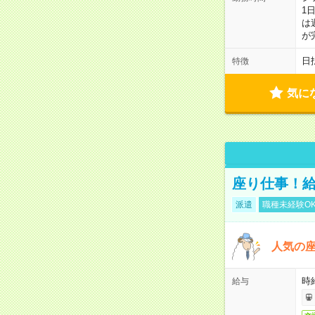
1
は
が
日
特徴
気に
座り仕事！給
派遣
職種未経験O
人気の
時給
給与