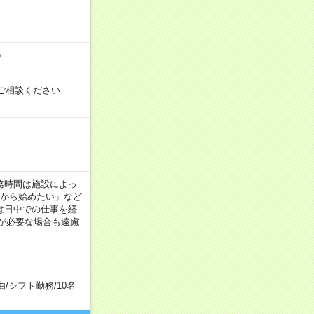
）
ご相談ください
！
 ※勤務時間は施設によっ
間から始めたい」など
は日中での仕事を経
が必要な場合も遠慮
由
/
シフト勤務
/
10名