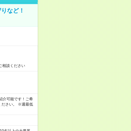
守りなど！
ご相談ください
！
もご紹介可能です！ご希
ださい。 ※週最低
10名以上の大量募