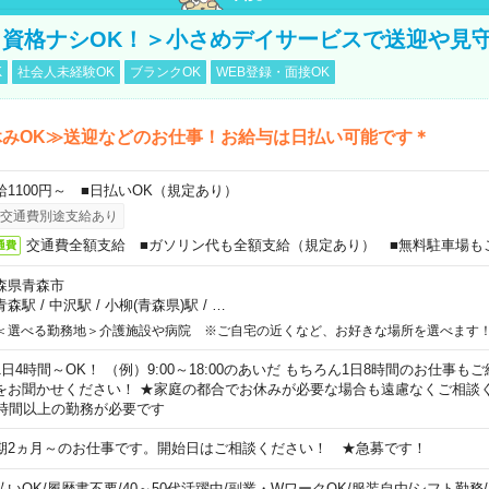
資格ナシOK！＞小さめデイサービスで送迎や見
K
社会人未経験OK
ブランクOK
WEB登録・面接OK
休みOK≫送迎などのお仕事！お給与は日払い可能です＊
給1100円～ ■日払いOK（規定あり）
交通費別途支給あり
交通費全額支給 ■ガソリン代も全額支給（規定あり） ■無料駐車場も
通費
森県青森市
青森駅
/
中沢駅
/
小柳(青森県)駅
/
…
＜選べる勤務地＞介護施設や病院 ※ご自宅の近くなど、お好きな場所を選べます
1日4時間～OK！ （例）9:00～18:00のあいだ もちろん1日8時間のお仕事
をお聞かせください！ ★家庭の都合でお休みが必要な場合も遠慮なくご相談く
5時間以上の勤務が必要です
期2ヵ月～のお仕事です。開始日はご相談ください！ ★急募です！
払いOK
/
履歴書不要
/
40～50代活躍中
/
副業・WワークOK
/
服装自由
/
シフト勤務
/