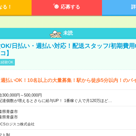
なる！
応募する
詳
未読
OK/日払い・週払い対応！配送スタッフ/初期費用
スコ】
経験OK
週払いOK！10名以上の大量募集！駅から徒歩5分以内！のバ
300,000円～500,000円
配達個数が増えるとさらに給与UP！ 1番稼ぐ人で月120万ほど…
森県青森市
森県青森市
JCSロジスコ株式会社
フト制