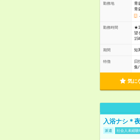
青
勤務地
青
★
勤務時間
望
1
短
期間
日
特徴
集
/
気に
入浴ナシ＊夜
派遣
社会人未経験