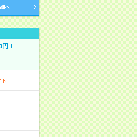
細へ
0円！
イト