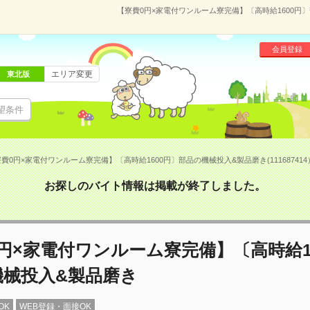
【寮費0円×家電付ワンルーム寮完備】〔高時給1600円〕部
会員登録
エリア変更
東北版
望条件
費0円×家電付ワンルーム寮完備】〔高時給1600円〕部品の機械投入&製品磨き(111687414
お探しのバイト情報は掲載が終了しました。
円×家電付ワンルーム寮完備】〔高時給1
機械投入&製品磨き
OK
WEB登録・面接OK