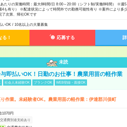
日あたりの実働時間：最大8時間/日 8:00～20:00（シフト制/実働8時間） ※
週4も有り） ※配達状況によって時間外での勤務可能性有り ※案件により多少
完了次第、帰社OKです
払いOK / 10名以上の大量募集
なる！
応募する
詳
未読
与即払いOK！日勤のお仕事！農業用苗の軽作業
K
社会人未経験OK
ブランクOK
WEB登録・面接OK
座り作業。未経験者OK。農業用苗の軽作業：伊達郡川俣町
1070円
交通費別途支給あり