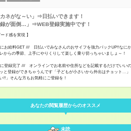
カネがな～い」⇒日払いできます！
録が面倒…」⇒WEB登録実施中です！
ピード感を実現 】
ディにお給料GET /// 日払いでみなさんのおサイフを強力バックUP!!な
レからの季節、上手にやりくりして楽しく乗り切っちゃいましょ～！
ーディに登録完了 /// オンラインでお名前や住所などを記載するだけでいい
ッと登録ができちゃうんです「子どもが小さいから外出はチョット…」
い!!」そんな方もお気軽にご登録を！
あなたの閲覧履歴からのオススメ
未読