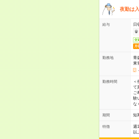
夜勤は
日
給与
交
月
青
勤務地
東
＜
勤務時間
て
ご
験
な
短
期間
週
特徴
以