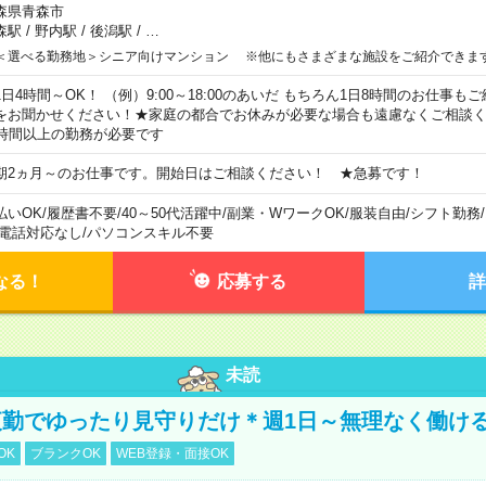
森県青森市
森駅
/
野内駅
/
後潟駅
/
…
＜選べる勤務地＞シニア向けマンション ※他にもさまざまな施設をご紹介できま
1日4時間～OK！ （例）9:00～18:00のあいだ もちろん1日8時間のお仕事
をお聞かせください！★家庭の都合でお休みが必要な場合も遠慮なくご相談く
5時間以上の勤務が必要です
期2ヵ月～のお仕事です。開始日はご相談ください！ ★急募です！
払いOK
/
履歴書不要
/
40～50代活躍中
/
副業・WワークOK
/
服装自由
/
シフト勤務
/
電話対応なし
/
パソコンスキル不要
なる！
応募する
詳
未読
勤でゆったり見守りだけ＊週1日～無理なく働け
OK
ブランクOK
WEB登録・面接OK