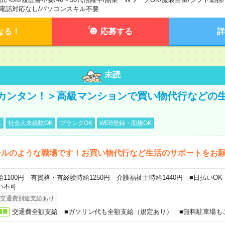
電話対応なし
/
パソコンスキル不要
なる！
応募する
詳
未読
カンタン！＞高級マンションで買い物代行などの
K
社会人未経験OK
ブランクOK
WEB登録・面接OK
テルのような職場です！お買い物代行など生活のサポートをお
給1100円 有資格・有経験時給1250円 介護福祉士時給1440円 ■日払いO
い不可
交通費別途支給あり
交通費全額支給 ■ガソリン代も全額支給（規定あり） ■無料駐車場も
通費