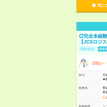
気に
◎完全未経験
【JCSロジ
アルバイト
職種未
日払い・
月給
給与
★
青
勤務地
青
シ
勤務時間