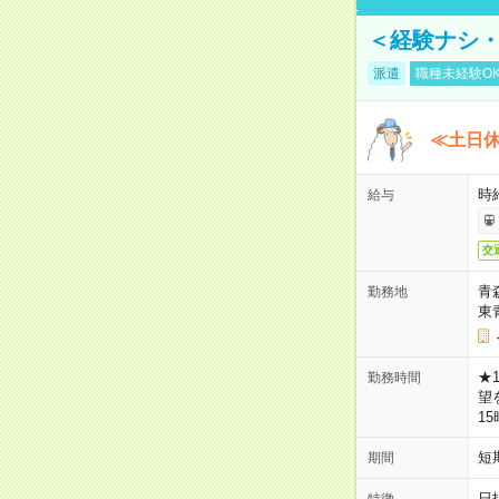
＜経験ナシ・
派遣
職種未経験O
≪土日
時
給与
交
青
勤務地
東
★
勤務時間
望
1
短
期間
日
特徴