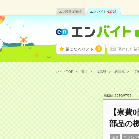
エン派遣
3754
件
エン バイト
6373
件
0
気になるリスト
保存した希
バイトTOP
東北
福島県
石川郡
【寮
掲載日 :
2026
/
07
/
22
【寮費0
部品の
派遣
ブランク