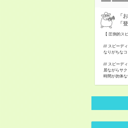
「お
「登
【 圧倒的ス
/// スピー
なりがちなコ
/// スピ
居ながらサク
時間が勿体な