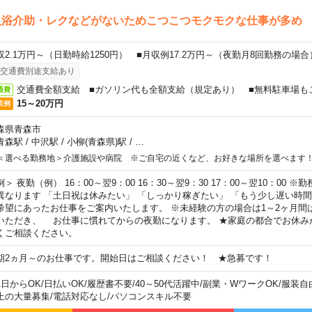
入浴介助・レクなどがないためこつこつモクモクな仕事が多め
収2.1万円～（日勤時給1250円） ■月収例17.2万円～（夜勤月8回勤務の場合
交通費別途支給あり
交通費全額支給 ■ガソリン代も全額支給（規定あり） ■無料駐車場も
通費
15～20万円
収例
森県青森市
青森駅
/
中沢駅
/
小柳(青森県)駅
/
…
＜選べる勤務地＞介護施設や病院 ※ご自宅の近くなど、お好きな場所を選べます
例＞ 夜勤（例） 16：00～翌9：00 16：30～翌9：30 17：00～翌10：00
異なります 「土日祝は休みたい」 「しっかり稼ぎたい」 「もう少し遅い時
希望にあったお仕事をご案内いたします。 ※未経験の方の場合は1～2ヶ月間
いただき、 お仕事に慣れてからの夜勤になります。 ★家庭の都合でお休み
くご相談ください。
期2ヵ月～のお仕事です。開始日はご相談ください！ ★急募です！
1日からOK
/
日払いOK
/
履歴書不要
/
40～50代活躍中
/
副業・WワークOK
/
服装自
上の大量募集
/
電話対応なし
/
パソコンスキル不要