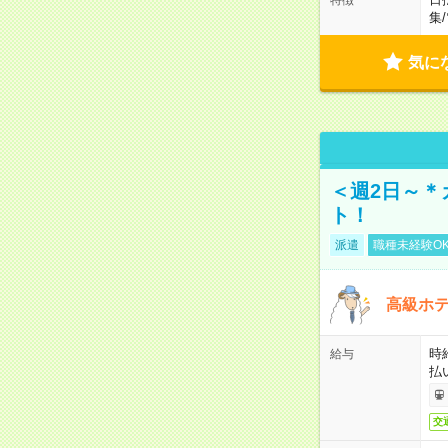
集
/
気に
＜週2日～＊
ト！
派遣
職種未経験O
高級ホ
時
給与
払
交