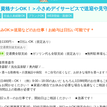
資格ナシOK！＞小さめデイサービスで送迎や見
K
社会人未経験OK
ブランクOK
WEB登録・面接OK
休みOK≫送迎などのお仕事！お給与は日払い可能です＊
給1100円～ ■日払いOK（規定あり）
交通費別途支給あり
交通費全額支給 ■ガソリン代も全額支給（規定あり） ■無料駐車場も
通費
森県青森市
青森駅
/
浅虫温泉駅
/
奥内駅
/
…
＜選べる勤務地＞介護施設や病院 ※ご自宅の近くなど、お好きな場所を選べます
1日4時間～OK！ （例）9:00～18:00のあいだ もちろん1日8時間のお仕事
をお聞かせください！ ★家庭の都合でお休みが必要な場合も遠慮なくご相談く
5時間以上の勤務が必要です
期2ヵ月～のお仕事です。開始日はご相談ください！ ★急募です！
払いOK
/
履歴書不要
/
40～50代活躍中
/
副業・WワークOK
/
服装自由
/
シフト勤務
/