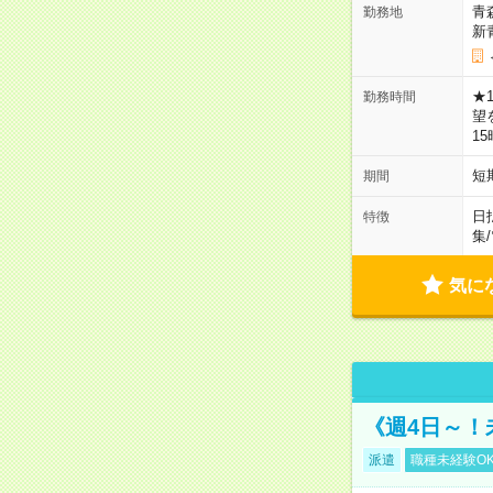
青
勤務地
新
★
勤務時間
望
1
短
期間
日
特徴
集
/
気に
《週4日～！
派遣
職種未経験O