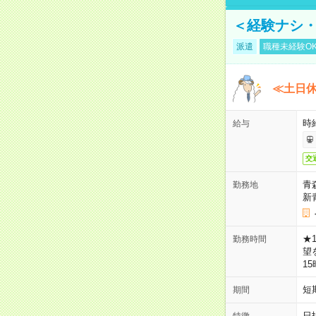
＜経験ナシ・
派遣
職種未経験O
≪土日
時
給与
交
青
勤務地
新
★
勤務時間
望
1
短
期間
日
特徴