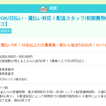
未読
OK/日払い・週払い対応！配送スタッフ/初期費用
スコ】
経験OK
週払いOK！10名以上の大量募集！駅から徒歩5分以内！のバ
300,000円～500,000円
配達個数が増えるとさらに給与UP！ 1番稼ぐ人で月120万ほど…
森県青森市
森県青森市
JCSロジスコ株式会社
フト制
日あたりの実働時間：最大8時間/日 8:00～20:00（シフト制/実働8時間） ※
週4も有り） ※配達状況によって時間外での勤務可能性有り ※案件により多少
完了次第、帰社OKです