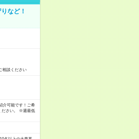
守りなど！
ご相談ください
！
もご紹介可能です！ご希
ださい。 ※週最低
10名以上の大量募