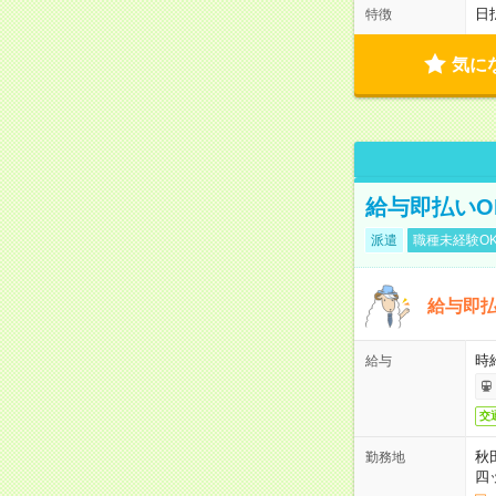
日
特徴
気に
給与即払いO
派遣
職種未経験O
給与即
時給
給与
交
秋
勤務地
四