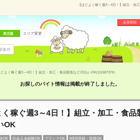
【ほどよく稼ぐ週3～4日！】組立・加工・
会員登録
エリア変更
東北版
望条件
どよく稼ぐ週3～4日！】組立・加工・食品製造など/日払いOK(111687379）
お探しのバイト情報は掲載が終了しました。
よく稼ぐ週3～4日！】組立・加工・食品
いOK
験OK
社会人未経験OK
ブランクOK
WEB登録・面接OK