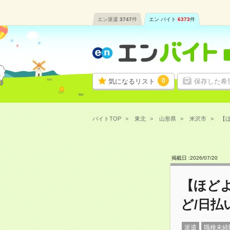
エン派遣
3747
件
エン バイト
6373
件
0
気になるリスト
保存した希
バイトTOP
東北
山形県
米沢市
【ほ
掲載日 :
2026
/
07
/
20
【ほど
ど/日払
派遣
職種未経