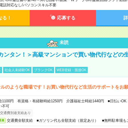
電話対応なし
/
パソコンスキル不要
なる！
応募する
詳
未読
カンタン！＞高級マンションで買い物代行などの
K
社会人未経験OK
ブランクOK
WEB登録・面接OK
テルのような職場です！お買い物代行など生活のサポートをお
給1100円 有資格・有経験時給1250円 介護福祉士時給1440円 ■日払いO
い不可
交通費別途支給あり
交通費全額支給 ■ガソリン代も全額支給（規定あり） ■無料駐車場も
通費