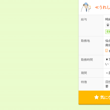
≪うれ
時
給与
交
仙
勤務地
南
▼
勤務時間
い
＜
期間
日
特徴
要
気に