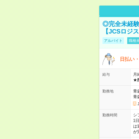
◎完全未経験
【JCSロジ
アルバイト
職種未
日払い・
月給
給与
★
青
勤務地
青
シ
勤務時間
1
は
が