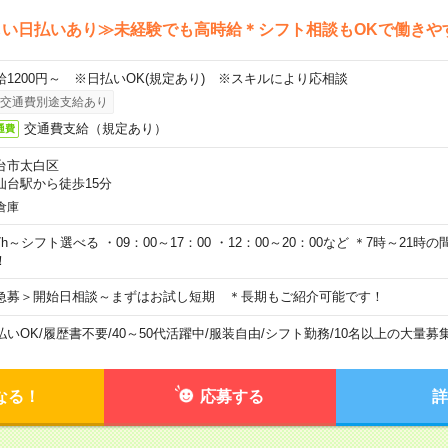
しい日払いあり≫未経験でも高時給＊シフト相談もOKで働きや
給1200円～ ※日払いOK(規定あり) ※スキルにより応相談
交通費別途支給あり
交通費支給（規定あり）
通費
台市太白区
仙台駅から徒歩15分
倉庫
7h～シフト選べる ・09：00～17：00 ・12：00～20：00など ＊7時～21
！
急募＞開始日相談～まずはお試し短期 ＊長期もご紹介可能です！
払いOK
/
履歴書不要
/
40～50代活躍中
/
服装自由
/
シフト勤務
/
10名以上の大量募
なる！
応募する
詳