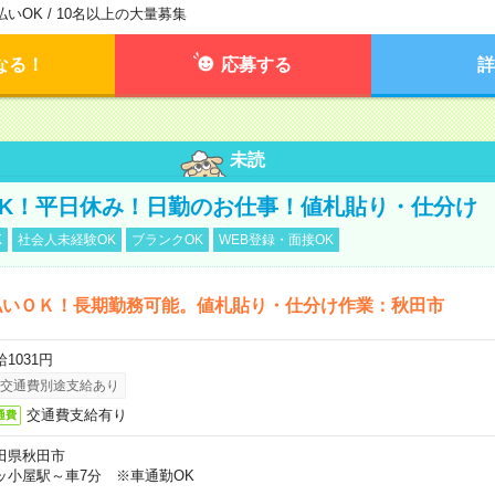
払いOK / 10名以上の大量募集
なる！
応募する
詳
未読
K！平日休み！日勤のお仕事！値札貼り・仕分け
K
社会人未経験OK
ブランクOK
WEB登録・面接OK
払いＯＫ！長期勤務可能。値札貼り・仕分け作業：秋田市
1031円
交通費別途支給あり
交通費支給有り
通費
田県秋田市
ッ小屋駅～車7分 ※車通勤OK