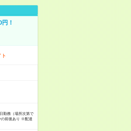
0円！
イト
週5日勤務（場所次第で
の前後あり ※配達