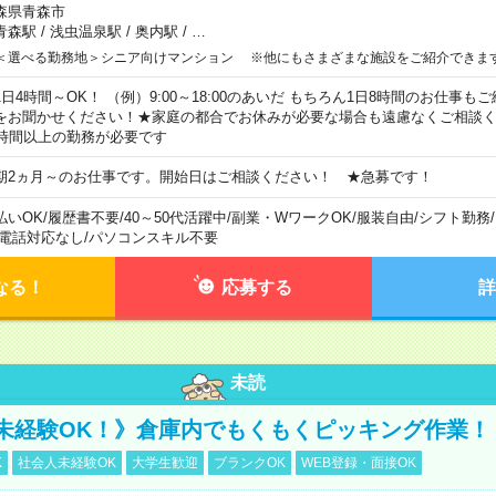
森県青森市
青森駅
/
浅虫温泉駅
/
奥内駅
/
…
＜選べる勤務地＞シニア向けマンション ※他にもさまざまな施設をご紹介できま
1日4時間～OK！ （例）9:00～18:00のあいだ もちろん1日8時間のお仕事
をお聞かせください！★家庭の都合でお休みが必要な場合も遠慮なくご相談く
5時間以上の勤務が必要です
期2ヵ月～のお仕事です。開始日はご相談ください！ ★急募です！
払いOK
/
履歴書不要
/
40～50代活躍中
/
副業・WワークOK
/
服装自由
/
シフト勤務
/
電話対応なし
/
パソコンスキル不要
なる！
応募する
詳
未読
未経験OK！》倉庫内でもくもくピッキング作業！
K
社会人未経験OK
大学生歓迎
ブランクOK
WEB登録・面接OK