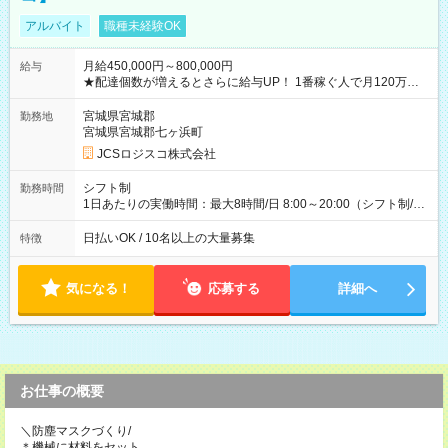
アルバイト
職種未経験OK
月給450,000円～800,000円
給与
★配達個数が増えるとさらに給与UP！ 1番稼ぐ人で月120万ほ
ど！ ・主要都市エリア 月収55万円／週5日稼働 月収65万~112
万円／週6日稼働 ・地方郊外エリア 月収40万円／週5日稼働 月
宮城県宮城郡
勤務地
収40万円~50万円／週6日稼働 ＜モデルイメージ＞ ■月収50万
宮城県宮城郡七ヶ浜町
円 (27歳男性/江東区在住)※元建築関係 1日150個配達×25日勤務
JCSロジスコ株式会社
(日休み) ■月収80万円(43歳男性/墨田区在住)※元営業 1日200個
配達×25日勤務(月休み) 【試用期間】試用期間なし
シフト制
勤務時間
1日あたりの実働時間：最大8時間/日 8:00～20:00（シフト制/実
働8時間） ※週5日勤務（場所次第では週4も有り） ※配達状況
によって時間外での勤務可能性有り ※案件により多少の前後あ
日払いOK / 10名以上の大量募集
特徴
り ※配達が完了次第、帰社OKです
気になる！
応募する
詳細へ
お仕事の概要
＼防塵マスクづくり/
＊機械に材料をセット