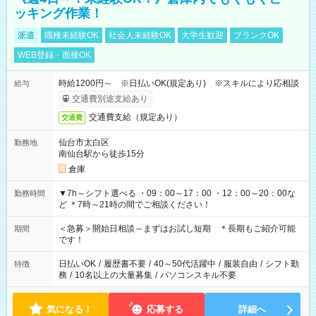
ッキング作業！
派遣
職種未経験OK
社会人未経験OK
大学生歓迎
ブランクOK
WEB登録・面接OK
時給1200円～ ※日払いOK(規定あり) ※スキルにより応相談
給与
交通費別途支給あり
交通費支給（規定あり）
交通費
仙台市太白区
勤務地
南仙台駅から徒歩15分
倉庫
▼7h～シフト選べる ・09：00～17：00 ・12：00～20：00な
勤務時間
ど ＊7時～21時の間でご相談ください！
＜急募＞開始日相談～まずはお試し短期 ＊長期もご紹介可能
期間
です！
日払いOK
/
履歴書不要
/
40～50代活躍中
/
服装自由
/
シフト勤
特徴
務
/
10名以上の大量募集
/
パソコンスキル不要
気になる！
応募する
詳細へ