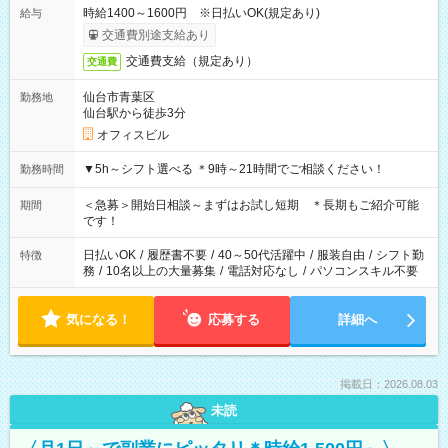
時給1400～1600円 ※日払いOK(規定あり)
給与
交通費別途支給あり
交通費支給（規定あり）
交通費
仙台市青葉区
勤務地
仙台駅から徒歩3分
オフィスビル
▼5h～シフト選べる ＊9時～21時間でご相談ください！
勤務時間
＜急募＞開始日相談～まずはお試し短期 ＊長期もご紹介可能
期間
です！
日払いOK
/
履歴書不要
/
40～50代活躍中
/
服装自由
/
シフト勤
特徴
務
/
10名以上の大量募集
/
電話対応なし
/
パソコンスキル不要
気になる！
応募する
詳細へ
掲載日：2026.08.03
未読