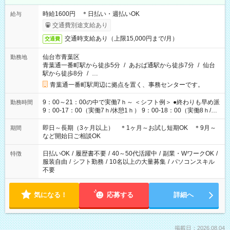
時給1600円 ＊日払い・週払いOK
給与
交通費別途支給あり
交通時支給あり（上限15,000円まで/月）
交通費
仙台市青葉区
勤務地
青葉通一番町駅から徒歩5分
/
あおば通駅から徒歩7分
/
仙台
駅から徒歩8分
/
…
青葉通一番町駅周辺に拠点を置く、事務センターです。
9：00～21：00の中で実働7ｈ～ ＜シフト例＞ ●終わりも早め派
勤務時間
9：00-17：00（実働7ｈ/休憩1ｈ） 9：00-18：00（実働8ｈ/休
憩1ｈ） 10：00-19：00（実働8ｈ/休憩1ｈ） ●朝ゆっくり派
11：00-20：00（実働8ｈ/休憩1ｈ） 12：00-20：00（実働7ｈ/
即日～長期（3ヶ月以上） ＊1ヶ月～お試し短期OK ＊9月～
期間
休憩1ｈ） 12：00-21：00（実働8ｈ/休憩1ｈ） 13：00-22：
など開始日ご相談OK
00（実働8ｈ/休憩1ｈ） ＊時間帯固定OK
日払いOK
/
履歴書不要
/
40～50代活躍中
/
副業・WワークOK
/
特徴
服装自由
/
シフト勤務
/
10名以上の大量募集
/
パソコンスキル
不要
気になる！
応募する
詳細へ
掲載日：2026.08.04