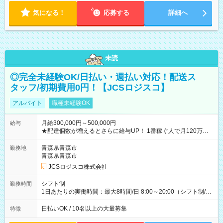
気になる！
応募する
詳細へ
未読
◎完全未経験OK/日払い・週払い対応！配送ス
タッフ/初期費用0円！【JCSロジスコ】
アルバイト
職種未経験OK
月給300,000円～500,000円
給与
★配達個数が増えるとさらに給与UP！ 1番稼ぐ人で月120万ほ
ど！ ・主要都市エリア 月収55万円／週5日稼働 月収65万~112
万円／週6日稼働 ・地方郊外エリア 月収40万円／週5日稼働 月
青森県青森市
勤務地
収40万円~50万円／週6日稼働 ＜モデルイメージ＞ ■月収50万
青森県青森市
円 (27歳男性/江東区在住)※元建築関係 1日150個配達×25日勤務
JCSロジスコ株式会社
(日休み) ■月収80万円(43歳男性/墨田区在住)※元営業 1日200個
配達×25日勤務(月休み) 【試用期間】試用期間なし
シフト制
勤務時間
1日あたりの実働時間：最大8時間/日 8:00～20:00（シフト制/実
働8時間） ※週5日勤務（場所次第では週4も有り） ※配達状況
によって時間外での勤務可能性有り ※案件により多少の前後あ
日払いOK / 10名以上の大量募集
特徴
り ※配達が完了次第、帰社OKです