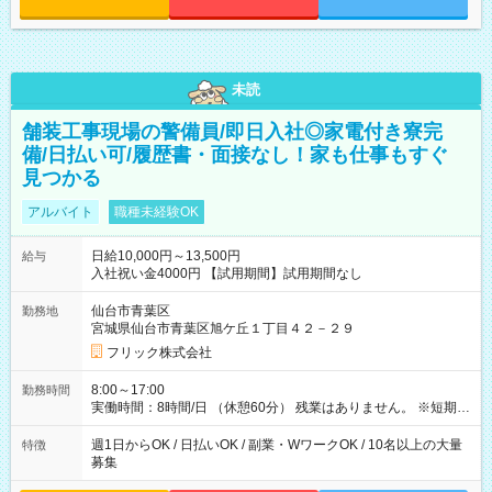
未読
舗装工事現場の警備員/即日入社◎家電付き寮完
備/日払い可/履歴書・面接なし！家も仕事もすぐ
見つかる
アルバイト
職種未経験OK
日給10,000円～13,500円
給与
入社祝い金4000円 【試用期間】試用期間なし
仙台市青葉区
勤務地
宮城県仙台市青葉区旭ケ丘１丁目４２－２９
フリック株式会社
8:00～17:00
勤務時間
実働時間：8時間/日 （休憩60分） 残業はありません。 ※短期の
募集は行っておりません。予めご了承くださいませ。
週1日からOK / 日払いOK / 副業・WワークOK / 10名以上の大量
特徴
募集