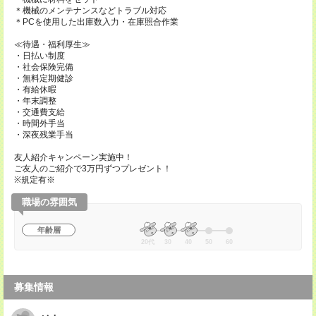
＊機械のメンテナンスなどトラブル対応
＊PCを使用した出庫数入力・在庫照合作業
≪待遇・福利厚生≫
・日払い制度
・社会保険完備
・無料定期健診
・有給休暇
・年末調整
・交通費支給
・時間外手当
・深夜残業手当
友人紹介キャンペーン実施中！
ご友人のご紹介で3万円ずつプレゼント！
※規定有※
職場の雰囲気
年齢層
20代
30
40
50
60
募集情報