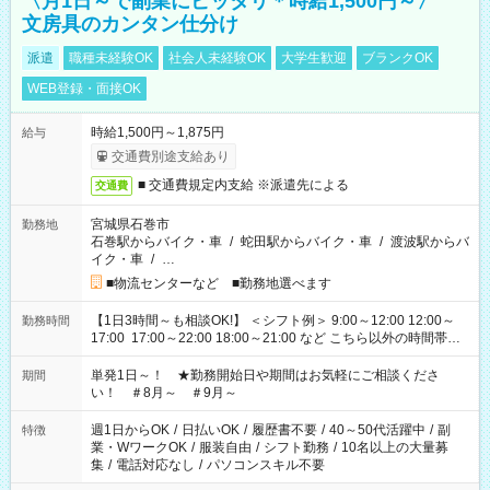
〈月1日～で副業にピッタリ＊時給1,500円～〉
文房具のカンタン仕分け
派遣
職種未経験OK
社会人未経験OK
大学生歓迎
ブランクOK
WEB登録・面接OK
時給1,500円～1,875円
給与
交通費別途支給あり
■ 交通費規定内支給 ※派遣先による
交通費
宮城県石巻市
勤務地
石巻駅からバイク・車
/
蛇田駅からバイク・車
/
渡波駅からバ
イク・車
/
…
■物流センターなど ■勤務地選べます
【1日3時間～も相談OK!】 ＜シフト例＞ 9:00～12:00 12:00～
勤務時間
17:00 17:00～22:00 18:00～21:00 など こちら以外の時間帯も
お気軽にご相談ください！
単発1日～！ ★勤務開始日や期間はお気軽にご相談くださ
期間
い！ ＃8月～ ＃9月～
週1日からOK
/
日払いOK
/
履歴書不要
/
40～50代活躍中
/
副
特徴
業・WワークOK
/
服装自由
/
シフト勤務
/
10名以上の大量募
集
/
電話対応なし
/
パソコンスキル不要