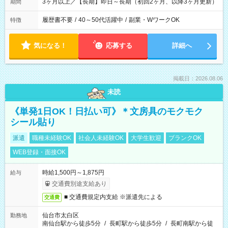
3ヶ月以上／【長期】即日～長期（初回2ヶ月、以降3ヶ月更新）
期間
履歴書不要
/
40～50代活躍中
/
副業・WワークOK
特徴
気になる！
応募する
詳細へ
掲載日：2026.08.06
未読
《単発1日OK！日払い可》＊文房具のモクモク
シール貼り
派遣
職種未経験OK
社会人未経験OK
大学生歓迎
ブランクOK
WEB登録・面接OK
時給1,500円～1,875円
給与
交通費別途支給あり
■ 交通費規定内支給 ※派遣先による
交通費
仙台市太白区
勤務地
南仙台駅から徒歩5分
/
長町駅から徒歩5分
/
長町南駅から徒