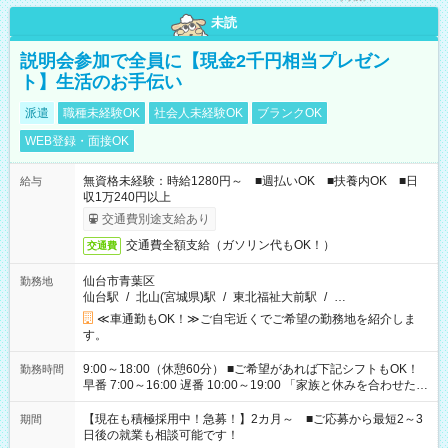
未読
説明会参加で全員に【現金2千円相当プレゼン
ト】生活のお手伝い
派遣
職種未経験OK
社会人未経験OK
ブランクOK
WEB登録・面接OK
無資格未経験：時給1280円～ ■週払いOK ■扶養内OK ■日
給与
収1万240円以上
交通費別途支給あり
交通費全額支給（ガソリン代もOK！）
交通費
仙台市青葉区
勤務地
仙台駅
/
北山(宮城県)駅
/
東北福祉大前駅
/
…
≪車通勤もOK！≫ご自宅近くでご希望の勤務地を紹介しま
す。
9:00～18:00（休憩60分） ■ご希望があれば下記シフトもOK！
勤務時間
早番 7:00～16:00 遅番 10:00～19:00 「家族と休みを合わせた
い」 「余裕を持って夕飯の準備がしたい」 「できれば残業はし
たくない」 など、ご希望を教えてくださいね。 ※Wワーク希望
【現在も積極採用中！急募！】2カ月～ ■ご応募から最短2～3
期間
の方へ 今ご覧のお仕事で希望する勤務時間と、もう1つのお仕事
日後の就業も相談可能です！