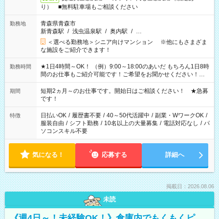
り） ■無料駐車場もご相談ください
青森県青森市
勤務地
新青森駅
/
浅虫温泉駅
/
奥内駅
/
…
＜選べる勤務地＞シニア向けマンション ※他にもさまざま
な施設をご紹介できます！
★1日4時間～OK！ （例）9:00～18:00のあいだ もちろん1日8時
勤務時間
間のお仕事もご紹介可能です！ご希望をお聞かせください！★
家庭の都合でお休みが必要な場合も遠慮なくご相談ください。
※週最低15時間以上の勤務が必要です
短期2ヵ月～のお仕事です。開始日はご相談ください！ ★急募
期間
です！
日払いOK
/
履歴書不要
/
40～50代活躍中
/
副業・WワークOK
/
特徴
服装自由
/
シフト勤務
/
10名以上の大量募集
/
電話対応なし
/
パ
ソコンスキル不要
気になる！
応募する
詳細へ
掲載日：2026.08.06
未読
《週4日～！未経験OK！》倉庫内でもくもくピ