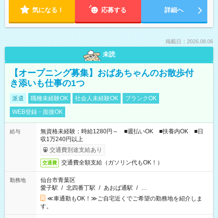
気になる！
応募する
詳細へ
掲載日：2026.08.06
未読
【オープニング募集】おばあちゃんのお散歩付
き添いも仕事の1つ
派遣
職種未経験OK
社会人未経験OK
ブランクOK
WEB登録・面接OK
無資格未経験：時給1280円～ ■週払いOK ■扶養内OK ■日
給与
収1万240円以上
交通費別途支給あり
交通費全額支給（ガソリン代もOK！）
交通費
仙台市青葉区
勤務地
愛子駅
/
北四番丁駅
/
あおば通駅
/
…
≪車通勤もOK！≫ご自宅近くでご希望の勤務地を紹介しま
す。