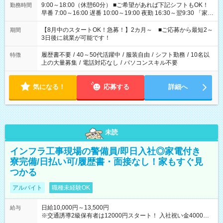
9:00～18:00（休憩60分） ■ご希望があれば下記シフトもOK！
勤務時間
早番 7:00～16:00 遅番 10:00～19:00 夜勤 16:30～翌9:30 「家族
と休みを合わせたい」 「余裕を持って夕飯の準備がしたい」
「できれば残業はしたくない」 など、ご希望を教えてください
【8月中のスタートOK！急募！】2カ月～ ■ご応募から最短2～
期間
ね。 ※Wワーク希望の方へ 今ご覧のお仕事で希望する勤務時間
3日後に就業が可能です！
と、もう1つのお仕事の勤務時間。 合計で週40時間を超える場
合は応募できません。
履歴書不要
/
40～50代活躍中
/
服装自由
/
シフト勤務
/
10名以
特徴
上の大量募集
/
電話対応なし
/
パソコンスキル不要
気になる！
応募する
詳細へ
未読
インフラ工事現場の警備員/即日入社◎家電付き
寮完備/日払い可/履歴書・面接なし！家もすぐ見
つかる
アルバイト
職種未経験OK
日給10,000円～13,500円
給与
※交通誘導2級保有者は12000円スタート！ 入社祝い金4000円