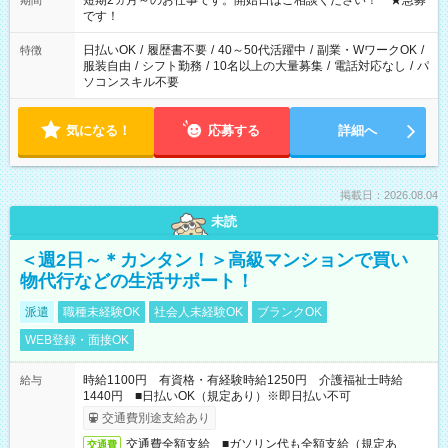
短期2ヵ月～のお仕事です。開始日はご相談ください！ ★急募
期間
です！
日払いOK
/
履歴書不要
/
40～50代活躍中
/
副業・WワークOK
/
特徴
服装自由
/
シフト勤務
/
10名以上の大量募集
/
電話対応なし
/
パ
ソコンスキル不要
気になる！
応募する
詳細へ
掲載日：2026.08.04
未読
＜週2日～＊カンタン！＞高級マンションで買い
物代行などの生活サポート！
派遣
職種未経験OK
社会人未経験OK
ブランクOK
WEB登録・面接OK
時給1100円 有資格・有経験時給1250円 介護福祉士時給
給与
1440円 ■日払いOK（規定あり）※即日払い不可
交通費別途支給あり
交通費全額支給 ■ガソリン代も全額支給（規定あ
交通費