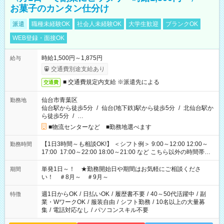
お菓子のカンタン仕分け
派遣
職種未経験OK
社会人未経験OK
大学生歓迎
ブランクOK
WEB登録・面接OK
時給1,500円～1,875円
給与
交通費別途支給あり
■ 交通費規定内支給 ※派遣先による
交通費
仙台市青葉区
勤務地
仙台駅から徒歩5分
/
仙台(地下鉄)駅から徒歩5分
/
北仙台駅か
ら徒歩5分
/
…
■物流センターなど ■勤務地選べます
【1日3時間～も相談OK!】 ＜シフト例＞ 9:00～12:00 12:00～
勤務時間
17:00 17:00～22:00 18:00～21:00 など こちら以外の時間帯も
お気軽にご相談ください！
単発1日～！ ★勤務開始日や期間はお気軽にご相談くださ
期間
い！ ＃8月～ ＃9月～
週1日からOK
/
日払いOK
/
履歴書不要
/
40～50代活躍中
/
副
特徴
業・WワークOK
/
服装自由
/
シフト勤務
/
10名以上の大量募
集
/
電話対応なし
/
パソコンスキル不要