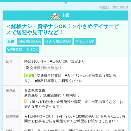
掲載日：2026.08.04
未読
＜経験ナシ・資格ナシOK！＞小さめデイサービ
スで送迎や見守りなど！
派遣
職種未経験OK
社会人未経験OK
ブランクOK
WEB登録・面接OK
時給1100円～ ■日払いOK（規定あり）
給与
交通費別途支給あり
交通費全額支給 ■ガソリン代も全額支給（規定あ
交通費
り） ■無料駐車場もご相談ください
青森県青森市
勤務地
新青森駅
/
浅虫温泉駅
/
奥内駅
/
…
＜選べる勤務地＞介護施設や病院 ※ご自宅の近くなど、お
好きな場所を選べます！
★1日4時間～OK！ （例）9:00～18:00のあいだ もちろん1日8時
勤務時間
間のお仕事もご紹介可能です！ご希望をお聞かせください！ ★
家庭の都合でお休みが必要な場合も遠慮なくご相談ください。
※週最低15時間以上の勤務が必要です