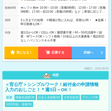
≪シフト例≫ 10:00～15:00（実働5時間） 12:00～17:00（実働
勤務時間
5時間） 17:00～翌10:00（実働15時間）など ご希望に応じて、
働く時間は調整できます！ お気軽に担当へ相談ください！
3ヵ月までの短期 ※職場が気に入れば、長期もOK！ ★急募！
期間
即日勤務もOK！
週1日からOK
/
日払いOK
/
履歴書不要
/
40～50代活躍中
/
副
特徴
業・WワークOK
/
シフト勤務
/
10名以上の大量募集
/
電話対応
なし
/
パソコンスキル不要
気になる！
応募する
詳細へ
掲載日：2026.08.05
未読
＜官公庁＞シンプルワーク！給付金の申請情報
入力のおしごと！＊週3日～OK！
派遣
職種未経験OK
社会人未経験OK
大学生歓迎
ブランクOK
WEB登録・面接OK