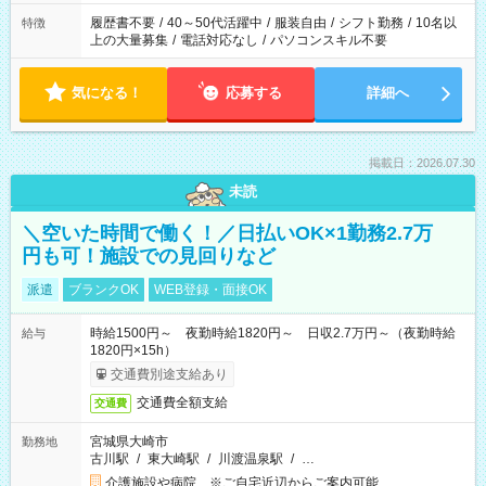
の勤務時間。 合計で週40時間を超える場合は応募できません。
履歴書不要
/
40～50代活躍中
/
服装自由
/
シフト勤務
/
10名以
特徴
上の大量募集
/
電話対応なし
/
パソコンスキル不要
気になる！
応募する
詳細へ
掲載日：2026.07.30
未読
＼空いた時間で働く！／日払いOK×1勤務2.7万
円も可！施設での見回りなど
派遣
ブランクOK
WEB登録・面接OK
時給1500円～ 夜勤時給1820円～ 日収2.7万円～（夜勤時給
給与
1820円×15h）
交通費別途支給あり
交通費全額支給
交通費
宮城県大崎市
勤務地
古川駅
/
東大崎駅
/
川渡温泉駅
/
…
介護施設や病院 ※ご自宅近辺からご案内可能