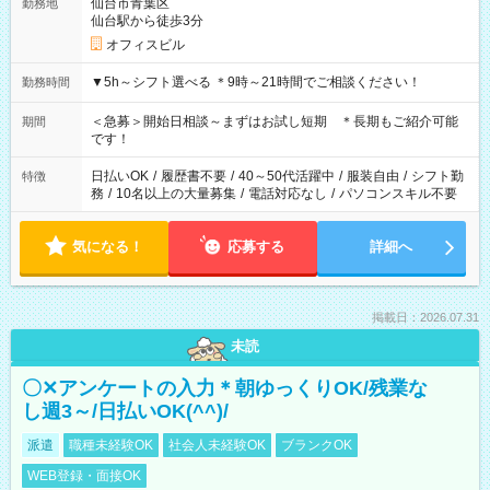
仙台市青葉区
勤務地
仙台駅から徒歩3分
オフィスビル
▼5h～シフト選べる ＊9時～21時間でご相談ください！
勤務時間
＜急募＞開始日相談～まずはお試し短期 ＊長期もご紹介可能
期間
です！
日払いOK
/
履歴書不要
/
40～50代活躍中
/
服装自由
/
シフト勤
特徴
務
/
10名以上の大量募集
/
電話対応なし
/
パソコンスキル不要
気になる！
応募する
詳細へ
掲載日：2026.07.31
未読
〇✕アンケートの入力＊朝ゆっくりOK/残業な
し週3～/日払いOK(^^)/
派遣
職種未経験OK
社会人未経験OK
ブランクOK
WEB登録・面接OK