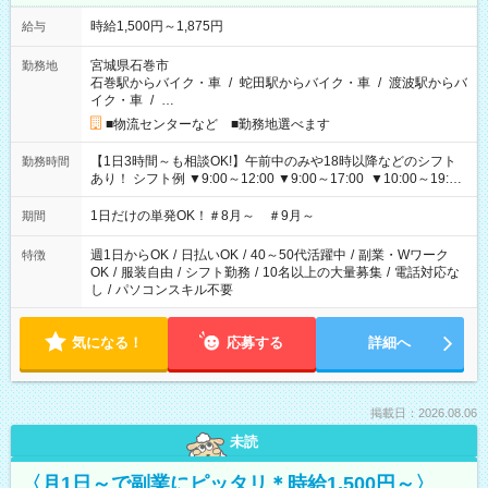
時給1,500円～1,875円
給与
宮城県石巻市
勤務地
石巻駅からバイク・車
/
蛇田駅からバイク・車
/
渡波駅からバ
イク・車
/
…
■物流センターなど ■勤務地選べます
【1日3時間～も相談OK!】午前中のみや18時以降などのシフト
勤務時間
あり！ シフト例 ▼9:00～12:00 ▼9:00～17:00 ▼10:00～19:00
▼18:00～21:00
1日だけの単発OK！＃8月～ ＃9月～
期間
週1日からOK
/
日払いOK
/
40～50代活躍中
/
副業・Wワーク
特徴
OK
/
服装自由
/
シフト勤務
/
10名以上の大量募集
/
電話対応な
し
/
パソコンスキル不要
気になる！
応募する
詳細へ
掲載日：2026.08.06
未読
〈月1日～で副業にピッタリ＊時給1,500円～〉