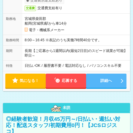
交通費別途支給あり
交通費支給有り
交通費
宮城県柴田郡
勤務地
船岡(宮城県)駅から車14分
電子・機械系メーカー
8:00～16:45 ※表記のうち実働7時間40分です。
勤務時間
長期【ご応募から1週間以内(最短2日目)のスピード就業が可能】
期間
即日～
日払いOK
/
履歴書不要
/
電話対応なし
/
パソコンスキル不要
特徴
気になる！
応募する
詳細へ
未読
◎経験者歓迎！月収45万円～/日払い・週払い対
応！配送スタッフ/初期費用0円！【JCSロジス
コ】