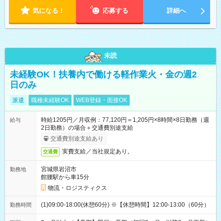
気になる！
応募する
詳細へ
未読
未経験OK！扶養内で働ける軽作業火・金の週2
日のみ
派遣
職種未経験OK
WEB登録・面接OK
時給1205円／月収例：77,120円＝1,205円×8時間×8日勤務（週
給与
2日勤務）の場合＋交通費別途支給
交通費別途支給あり
実費支給／当社規定あり。
交通費
宮城県岩沼市
勤務地
館腰駅から車15分
物流・ロジスティクス
(1)09:00-18:00(休憩60分) ※【休憩時間】12:00-13:00（60分）
勤務時間