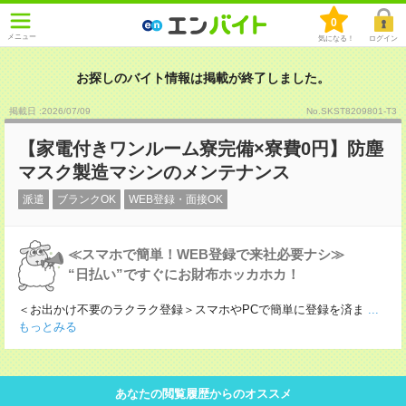
0
メニュー
気になる！
ログイン
お探しのバイト情報は掲載が終了しました。
掲載日 :2026
/
07
/
09
No.SKST8209801-T3
【家電付きワンルーム寮完備×寮費0円】防塵
マスク製造マシンのメンテナンス
派遣
ブランクOK
WEB登録・面接OK
≪スマホで簡単！WEB登録で来社必要ナシ≫
“日払い”ですぐにお財布ホッカホカ！
＜お出かけ不要のラクラク登録＞スマホやPCで簡単に登録を済ま
...
もっとみる
あなたの閲覧履歴からのオススメ