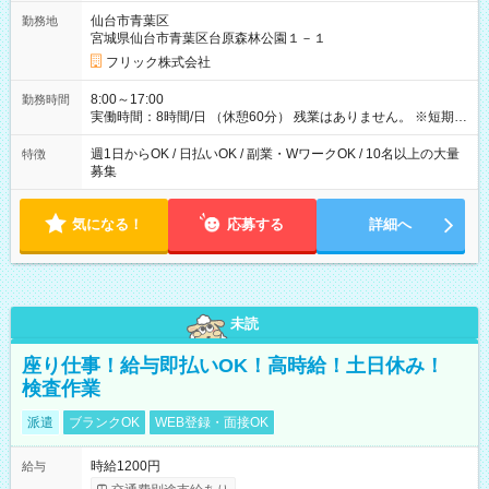
【試用期間】試用期間なし
仙台市青葉区
勤務地
宮城県仙台市青葉区台原森林公園１－１
フリック株式会社
8:00～17:00
勤務時間
実働時間：8時間/日 （休憩60分） 残業はありません。 ※短期の
募集は行っておりません。予めご了承くださいませ。
週1日からOK / 日払いOK / 副業・WワークOK / 10名以上の大量
特徴
募集
気になる！
応募する
詳細へ
未読
座り仕事！給与即払いOK！高時給！土日休み！
検査作業
派遣
ブランクOK
WEB登録・面接OK
時給1200円
給与