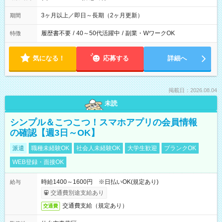
3ヶ月以上／即日～長期（2ヶ月更新）
期間
履歴書不要
/
40～50代活躍中
/
副業・WワークOK
特徴
気になる！
応募する
詳細へ
掲載日：2026.08.04
未読
シンプル＆こつこつ！スマホアプリの会員情報
の確認【週3日～OK】
派遣
職種未経験OK
社会人未経験OK
大学生歓迎
ブランクOK
WEB登録・面接OK
時給1400～1600円 ※日払いOK(規定あり)
給与
交通費別途支給あり
交通費支給（規定あり）
交通費