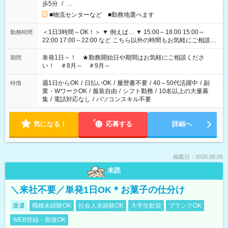
歩5分
/
…
■物流センターなど ■勤務地選べます
＜1日3時間～OK！＞ ▼ 例えば… ▼ 15:00～18:00 15:00～
勤務時間
22:00 17:00～22:00 など こちら以外の時間もお気軽にご相談く
ださい！
単発1日～！ ★勤務開始日や期間はお気軽にご相談くださ
期間
い！ ＃8月～ ＃9月～
週1日からOK
/
日払いOK
/
履歴書不要
/
40～50代活躍中
/
副
特徴
業・WワークOK
/
服装自由
/
シフト勤務
/
10名以上の大量募
集
/
電話対応なし
/
パソコンスキル不要
気になる！
応募する
詳細へ
掲載日：2026.08.05
未読
＼来社不要／単発1日OK＊お菓子の仕分け
派遣
職種未経験OK
社会人未経験OK
大学生歓迎
ブランクOK
WEB登録・面接OK