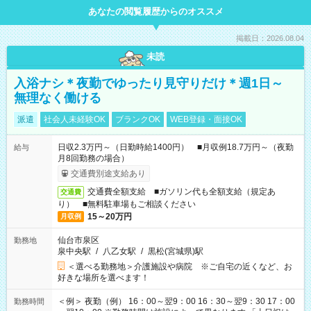
あなたの閲覧履歴からのオススメ
掲載日：2026.08.04
未読
入浴ナシ＊夜勤でゆったり見守りだけ＊週1日～
無理なく働ける
派遣
社会人未経験OK
ブランクOK
WEB登録・面接OK
日収2.3万円～（日勤時給1400円） ■月収例18.7万円～（夜勤
給与
月8回勤務の場合）
交通費別途支給あり
交通費全額支給 ■ガソリン代も全額支給（規定あ
交通費
り） ■無料駐車場もご相談ください
15～20万円
月収例
仙台市泉区
勤務地
泉中央駅
/
八乙女駅
/
黒松(宮城県)駅
＜選べる勤務地＞介護施設や病院 ※ご自宅の近くなど、お
好きな場所を選べます！
＜例＞ 夜勤（例） 16：00～翌9：00 16：30～翌9：30 17：00
勤務時間