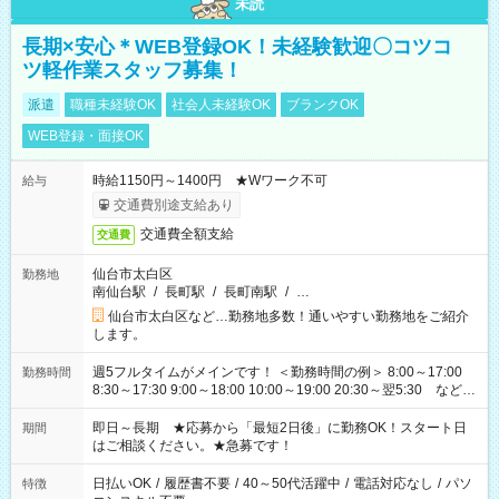
未読
長期×安心＊WEB登録OK！未経験歓迎〇コツコ
ツ軽作業スタッフ募集！
派遣
職種未経験OK
社会人未経験OK
ブランクOK
WEB登録・面接OK
時給1150円～1400円 ★Wワーク不可
給与
交通費別途支給あり
交通費全額支給
交通費
仙台市太白区
勤務地
南仙台駅
/
長町駅
/
長町南駅
/
…
仙台市太白区など…勤務地多数！通いやすい勤務地をご紹介
します。
週5フルタイムがメインです！ ＜勤務時間の例＞ 8:00～17:00
勤務時間
8:30～17:30 9:00～18:00 10:00～19:00 20:30～翌5:30 など ★
その他にも勤務時間多数！ 日勤のみ、残業なし、交替制など
ご希望を教えてください！
即日～長期 ★応募から「最短2日後」に勤務OK！スタート日
期間
はご相談ください。★急募です！
日払いOK
/
履歴書不要
/
40～50代活躍中
/
電話対応なし
/
パソ
特徴