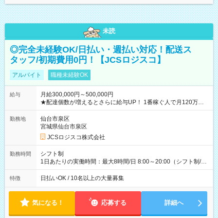
未読
◎完全未経験OK/日払い・週払い対応！配送ス
タッフ/初期費用0円！【JCSロジスコ】
アルバイト
職種未経験OK
月給300,000円～500,000円
給与
★配達個数が増えるとさらに給与UP！ 1番稼ぐ人で月120万ほ
ど！ ・主要都市エリア 月収55万円／週5日稼働 月収65万~112
万円／週6日稼働 ・地方郊外エリア 月収40万円／週5日稼働 月
仙台市泉区
勤務地
収40万円~50万円／週6日稼働 ＜モデルイメージ＞ ■月収50万
宮城県仙台市泉区
円 (27歳男性/江東区在住)※元建築関係 1日150個配達×25日勤務
JCSロジスコ株式会社
(日休み) ■月収80万円(43歳男性/墨田区在住)※元営業 1日200個
配達×25日勤務(月休み) 【試用期間】試用期間なし
シフト制
勤務時間
1日あたりの実働時間：最大8時間/日 8:00～20:00（シフト制/実
働8時間） ※週5日勤務（場所次第では週4も有り） ※配達状況
によって時間外での勤務可能性有り ※案件により多少の前後あ
日払いOK / 10名以上の大量募集
特徴
り ※配達が完了次第、帰社OKです
気になる！
応募する
詳細へ