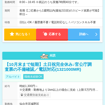
8:00～16:45 ※表記のうち実働7時間40分です。
勤務時間
長期【ご応募から1週間以内(最短2日目)のスピード就業が可能】
期間
即日～
日払いOK
/
履歴書不要
/
電話対応なし
/
パソコンスキル不要
特徴
気になる！
応募する
詳細へ
未読
【10月末まで短期】土日祝完全休み♪官公庁調
査票の不備確認／電話対応(1321000MR)
アルバイト
職種未経験OK
時給1,300円～
給与
※交通費：勤務地より1km以上の場合に支給（上限:5万円/月・
2,500円/日） ※残業代：残業発生時は1分単位で支給 ※研修中の
交通費別途支給あり
給与変動なし ＜ 収入例 ＞ ■週5日勤務の場合… 月収22万8,800
円以上可能 ※交通費別途支給 （時給1,300円×8時間×22日） ■週
仙台市宮城野区
勤務地
4日勤務の場合… 月収16万6,400円以上可能 ※交通費別途支給