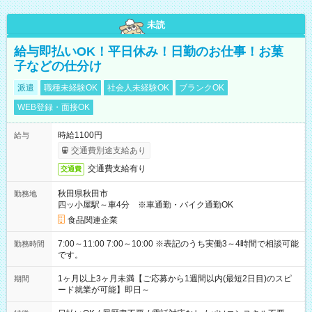
未読
給与即払いOK！平日休み！日勤のお仕事！お菓
子などの仕分け
派遣
職種未経験OK
社会人未経験OK
ブランクOK
WEB登録・面接OK
時給1100円
給与
交通費別途支給あり
交通費支給有り
交通費
秋田県秋田市
勤務地
四ッ小屋駅～車4分 ※車通勤・バイク通勤OK
食品関連企業
7:00～11:00 7:00～10:00 ※表記のうち実働3～4時間で相談可能
勤務時間
です。
1ヶ月以上3ヶ月未満【ご応募から1週間以内(最短2日目)のスピ
期間
ード就業が可能】即日～