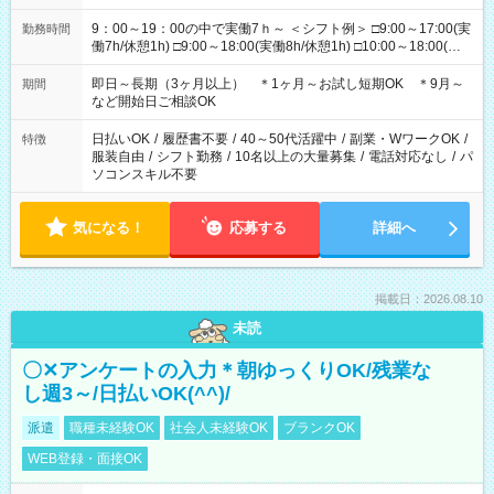
9：00～19：00の中で実働7ｈ～ ＜シフト例＞ □9:00～17:00(実
勤務時間
働7h/休憩1h) □9:00～18:00(実働8h/休憩1h) □10:00～18:00(実
働7h/休憩1h) □10:00～19:00(実働8h/休憩1h) ＊時間固定ＯＫ
即日～長期（3ヶ月以上） ＊1ヶ月～お試し短期OK ＊9月～
期間
など開始日ご相談OK
日払いOK
/
履歴書不要
/
40～50代活躍中
/
副業・WワークOK
/
特徴
服装自由
/
シフト勤務
/
10名以上の大量募集
/
電話対応なし
/
パ
ソコンスキル不要
気になる！
応募する
詳細へ
掲載日：2026.08.10
未読
〇✕アンケートの入力＊朝ゆっくりOK/残業な
し週3～/日払いOK(^^)/
派遣
職種未経験OK
社会人未経験OK
ブランクOK
WEB登録・面接OK