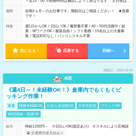
～翌10：00 ※勤務時間は施設によって異なります 「土日祝は休
みたい」 「しっかり稼ぎたい」 「もう少し遅い時間から始めた
い」など ご希望にあったお仕事をご案内いたします。 ※未経験
短期2ヵ月～のお仕事です。開始日はご相談ください！ ★急募
期間
の方の場合は1～2ヶ月間は日中での仕事を経験いただき、 お
です！
仕事に慣れてからの夜勤になります。 ★家庭の都合でお休みが
必要な場合も遠慮なくご相談ください。
週1日からOK
/
日払いOK
/
履歴書不要
/
40～50代活躍中
/
副
特徴
業・WワークOK
/
服装自由
/
シフト勤務
/
10名以上の大量募
集
/
電話対応なし
/
パソコンスキル不要
気になる！
応募する
詳細へ
掲載日：2026.08.06
未読
《週4日～！未経験OK！》倉庫内でもくもくピ
ッキング作業！
派遣
職種未経験OK
社会人未経験OK
大学生歓迎
ブランクOK
WEB登録・面接OK
時給1200円～ ※日払いOK(規定あり) ※スキルにより応相談
給与
交通費別途支給あり