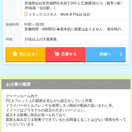
宮城県仙台市宮城野区名掛丁205-1 広瀬通SEビル（最寄り駅：
（時給1,300円×8時間×16日） 【試用期間】試用期間なし
JR各線「仙台駅」）
トランスコスモス Work it! Plaza 仙台
9:00～18:00
勤務時間
実働時間：8時間/日 ★基本的に残業はありません 発生時の残
業代は1分単位で支給いたします
10名以上の大量募集
特徴
気になる！
応募する
詳細へ
お仕事の概要
クリーンルーム内で、
PCタブレット上の図面を見ながら組立をしていく作業。
ドライバーやトルクレンチを使用しネジ締めや配線の這いまわし等。
イメージはプラモデルの組立の大きいバージョン。
組立する順番に部品が並べられており、
図面も組み立てる順番でできているため間違えることは少ない環境を作って
いただいています。