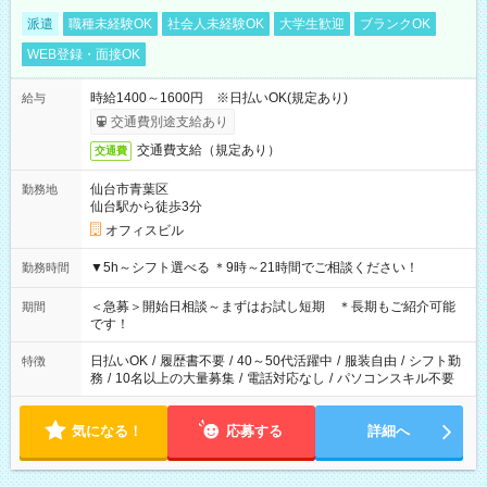
派遣
職種未経験OK
社会人未経験OK
大学生歓迎
ブランクOK
WEB登録・面接OK
時給1400～1600円 ※日払いOK(規定あり)
給与
交通費別途支給あり
交通費支給（規定あり）
交通費
仙台市青葉区
勤務地
仙台駅から徒歩3分
オフィスビル
▼5h～シフト選べる ＊9時～21時間でご相談ください！
勤務時間
＜急募＞開始日相談～まずはお試し短期 ＊長期もご紹介可能
期間
です！
日払いOK
/
履歴書不要
/
40～50代活躍中
/
服装自由
/
シフト勤
特徴
務
/
10名以上の大量募集
/
電話対応なし
/
パソコンスキル不要
気になる！
応募する
詳細へ