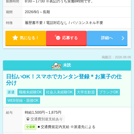
8:00～17:00 ※表記のうち実働8時間です。
勤務時間
2026/9/1～長期
期間
履歴書不要
/
電話対応なし
/
パソコンスキル不要
特徴
気になる！
応募する
詳細へ
掲載日：2026.08.06
未読
日払いOK！スマホでカンタン登録＊お菓子の仕
分け
派遣
職種未経験OK
社会人未経験OK
大学生歓迎
ブランクOK
WEB登録・面接OK
時給1,500円～1,875円
給与
交通費別途支給あり
■ 交通費規定内支給 ※派遣先による
交通費