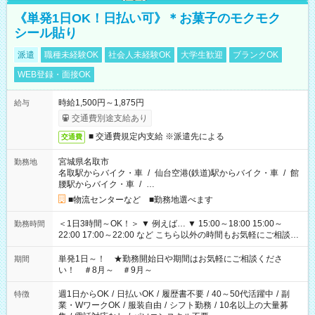
《単発1日OK！日払い可》＊お菓子のモクモク
シール貼り
派遣
職種未経験OK
社会人未経験OK
大学生歓迎
ブランクOK
WEB登録・面接OK
時給1,500円～1,875円
給与
交通費別途支給あり
■ 交通費規定内支給 ※派遣先による
交通費
宮城県名取市
勤務地
名取駅からバイク・車
/
仙台空港(鉄道)駅からバイク・車
/
館
腰駅からバイク・車
/
…
■物流センターなど ■勤務地選べます
＜1日3時間～OK！＞ ▼ 例えば… ▼ 15:00～18:00 15:00～
勤務時間
22:00 17:00～22:00 など こちら以外の時間もお気軽にご相談く
ださい！
単発1日～！ ★勤務開始日や期間はお気軽にご相談くださ
期間
い！ ＃8月～ ＃9月～
週1日からOK
/
日払いOK
/
履歴書不要
/
40～50代活躍中
/
副
特徴
業・WワークOK
/
服装自由
/
シフト勤務
/
10名以上の大量募