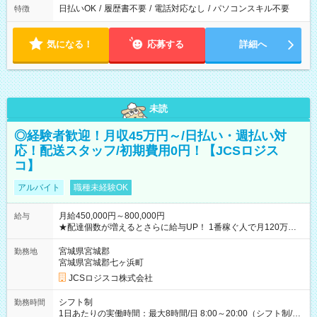
日払いOK
/
履歴書不要
/
電話対応なし
/
パソコンスキル不要
特徴
気になる！
応募する
詳細へ
未読
◎経験者歓迎！月収45万円～/日払い・週払い対
応！配送スタッフ/初期費用0円！【JCSロジス
コ】
アルバイト
職種未経験OK
月給450,000円～800,000円
給与
★配達個数が増えるとさらに給与UP！ 1番稼ぐ人で月120万ほ
ど！ ・主要都市エリア 月収55万円／週5日稼働 月収65万~112
万円／週6日稼働 ・地方郊外エリア 月収40万円／週5日稼働 月
宮城県宮城郡
勤務地
収40万円~50万円／週6日稼働 ＜モデルイメージ＞ ■月収50万
宮城県宮城郡七ヶ浜町
円 (27歳男性/江東区在住)※元建築関係 1日150個配達×25日勤務
JCSロジスコ株式会社
(日休み) ■月収80万円(43歳男性/墨田区在住)※元営業 1日200個
配達×25日勤務(月休み) 【試用期間】試用期間なし
シフト制
勤務時間
1日あたりの実働時間：最大8時間/日 8:00～20:00（シフト制/実