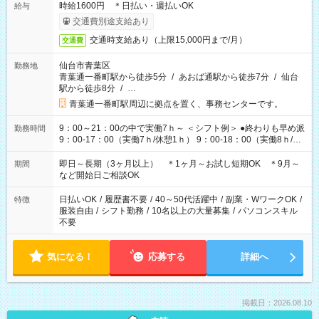
時給1600円 ＊日払い・週払いOK
給与
交通費別途支給あり
交通時支給あり（上限15,000円まで/月）
交通費
仙台市青葉区
勤務地
青葉通一番町駅から徒歩5分
/
あおば通駅から徒歩7分
/
仙台
駅から徒歩8分
/
…
青葉通一番町駅周辺に拠点を置く、事務センターです。
9：00～21：00の中で実働7ｈ～ ＜シフト例＞ ●終わりも早め派
勤務時間
9：00-17：00（実働7ｈ/休憩1ｈ） 9：00-18：00（実働8ｈ/休
憩1ｈ） 10：00-19：00（実働8ｈ/休憩1ｈ） ●朝ゆっくり派
11：00-20：00（実働8ｈ/休憩1ｈ） 12：00-20：00（実働7ｈ/
即日～長期（3ヶ月以上） ＊1ヶ月～お試し短期OK ＊9月～
期間
休憩1ｈ） 12：00-21：00（実働8ｈ/休憩1ｈ） 13：00-22：
など開始日ご相談OK
00（実働8ｈ/休憩1ｈ） ＊時間帯固定OK
日払いOK
/
履歴書不要
/
40～50代活躍中
/
副業・WワークOK
/
特徴
服装自由
/
シフト勤務
/
10名以上の大量募集
/
パソコンスキル
不要
気になる！
応募する
詳細へ
掲載日：2026.08.10