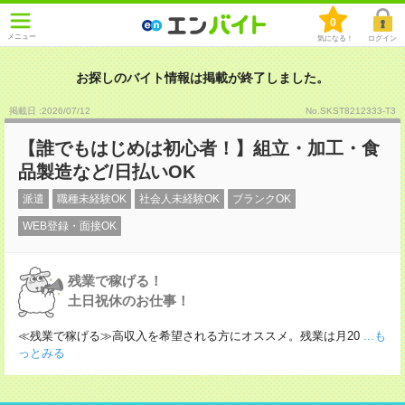
0
メニュー
気になる！
ログイン
お探しのバイト情報は掲載が終了しました。
掲載日 :2026
/
07
/
12
No.SKST8212333-T3
【誰でもはじめは初心者！】組立・加工・食
品製造など/日払いOK
派遣
職種未経験OK
社会人未経験OK
ブランクOK
WEB登録・面接OK
残業で稼げる！
土日祝休のお仕事！
≪残業で稼げる≫高収入を希望される方にオススメ。残業は月20
...も
っとみる