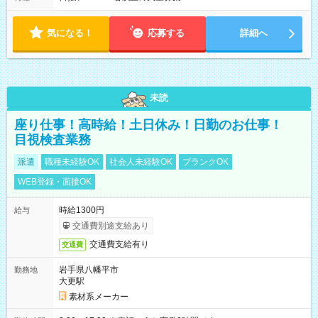
り ※配達が完了次第、帰社OKです
気になる！
応募する
詳細へ
未読
座り仕事！高時給！土日休み！日勤のお仕事！
目視検査業務
派遣
職種未経験OK
社会人未経験OK
ブランクOK
WEB登録・面接OK
時給1300円
給与
交通費別途支給あり
交通費支給有り
交通費
岩手県八幡平市
勤務地
大更駅
素材系メーカー