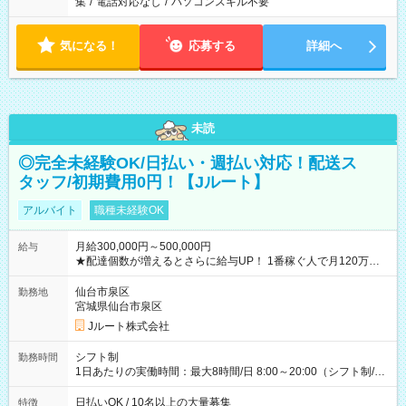
集
/
電話対応なし
/
パソコンスキル不要
気になる！
応募する
詳細へ
未読
◎完全未経験OK/日払い・週払い対応！配送ス
タッフ/初期費用0円！【Jルート】
アルバイト
職種未経験OK
月給300,000円～500,000円
給与
★配達個数が増えるとさらに給与UP！ 1番稼ぐ人で月120万ほ
ど！ ・主要都市エリア 月収55万円／週5日稼働 月収65万~112
万円／週6日稼働 ・地方郊外エリア 月収40万円／週5日稼働 月
仙台市泉区
勤務地
収40万円~50万円／週6日稼働 ＜モデルイメージ＞ ■月収50万
宮城県仙台市泉区
円 (27歳男性/江東区在住)※元建築関係 1日150個配達×25日勤務
Jルート株式会社
(日休み) ■月収80万円(43歳男性/墨田区在住)※元営業 1日200個
配達×25日勤務(月休み) 【試用期間】試用期間なし
シフト制
勤務時間
1日あたりの実働時間：最大8時間/日 8:00～20:00（シフト制/実
働8時間） ※週5日勤務（場所次第では週4も有り） ※配達状況
によって時間外での勤務可能性有り ※案件により多少の前後あ
日払いOK / 10名以上の大量募集
特徴