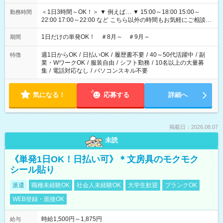
＜1日3時間～OK！＞ ▼ 例えば… ▼ 15:00～18:00 15:00～
勤務時間
22:00 17:00～22:00 など こちら以外の時間もお気軽にご相談く
ださい！
1日だけの単発OK！ ＃8月～ ＃9月～
期間
週1日からOK
/
日払いOK
/
履歴書不要
/
40～50代活躍中
/
副
特徴
業・WワークOK
/
服装自由
/
シフト勤務
/
10名以上の大量募
集
/
電話対応なし
/
パソコンスキル不要
気になる！
応募する
詳細へ
掲載日：2026.08.07
未読
《単発1日OK！日払い可》＊文房具のモクモク
シール貼り
派遣
職種未経験OK
社会人未経験OK
大学生歓迎
ブランクOK
WEB登録・面接OK
時給1,500円～1,875円
給与