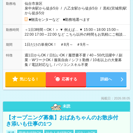
仙台市泉区
勤務地
泉中央駅から徒歩5分
/
八乙女駅から徒歩5分
/
黒松(宮城県)駅
から徒歩5分
■物流センターなど ■勤務地選べます
＜1日3時間～OK！＞ ▼ 例えば… ▼ 15:00～18:00 15:00～
勤務時間
22:00 17:00～22:00 など こちら以外の時間もお気軽にご相談く
ださい！
1日だけの単発OK！ ＃8月～ ＃9月～
期間
週1日からOK
/
日払いOK
/
履歴書不要
/
40～50代活躍中
/
副
特徴
業・WワークOK
/
服装自由
/
シフト勤務
/
10名以上の大量募
集
/
電話対応なし
/
パソコンスキル不要
気になる！
応募する
詳細へ
掲載日：2026.08.05
未読
【オープニング募集】おばあちゃんのお散歩付
き添いも仕事の1つ