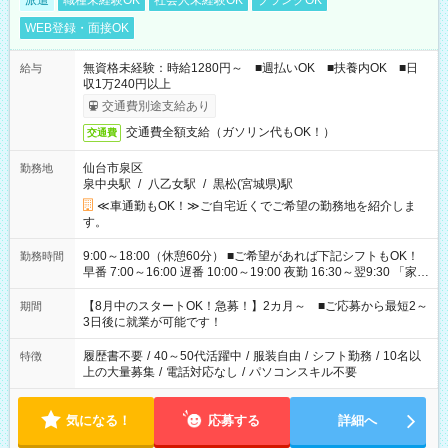
派遣
職種未経験OK
社会人未経験OK
ブランクOK
WEB登録・面接OK
無資格未経験：時給1280円～ ■週払いOK ■扶養内OK ■日
給与
収1万240円以上
交通費別途支給あり
交通費全額支給（ガソリン代もOK！）
交通費
仙台市泉区
勤務地
泉中央駅
/
八乙女駅
/
黒松(宮城県)駅
≪車通勤もOK！≫ご自宅近くでご希望の勤務地を紹介しま
す。
9:00～18:00（休憩60分） ■ご希望があれば下記シフトもOK！
勤務時間
早番 7:00～16:00 遅番 10:00～19:00 夜勤 16:30～翌9:30 「家族
と休みを合わせたい」 「余裕を持って夕飯の準備がしたい」
「できれば残業はしたくない」 など、ご希望を教えてください
【8月中のスタートOK！急募！】2カ月～ ■ご応募から最短2～
期間
ね。 ※Wワーク希望の方へ 今ご覧のお仕事で希望する勤務時間
3日後に就業が可能です！
と、もう1つのお仕事の勤務時間。 合計で週40時間を超える場
合は応募できません。
履歴書不要
/
40～50代活躍中
/
服装自由
/
シフト勤務
/
10名以
特徴
上の大量募集
/
電話対応なし
/
パソコンスキル不要
気になる！
応募する
詳細へ