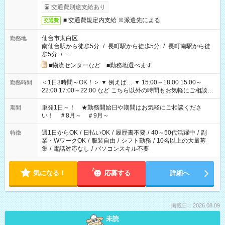
交通費別途支給あり
■ 交通費規定内支給 ※派遣先による
交通費
仙台市太白区
勤務地
南仙台駅から徒歩5分
/
長町駅から徒歩5分
/
長町南駅から徒
歩5分
/
…
■物流センターなど ■勤務地選べます
＜1日3時間～OK！＞ ▼ 例えば… ▼ 15:00～18:00 15:00～
勤務時間
22:00 17:00～22:00 など こちら以外の時間もお気軽にご相談く
ださい！
単発1日～！ ★勤務開始日や期間はお気軽にご相談くださ
期間
い！ ＃8月～ ＃9月～
週1日からOK
/
日払いOK
/
履歴書不要
/
40～50代活躍中
/
副
特徴
業・WワークOK
/
服装自由
/
シフト勤務
/
10名以上の大量募
集
/
電話対応なし
/
パソコンスキル不要
気になる！
応募する
詳細へ
掲載日：2026.08.09
未読