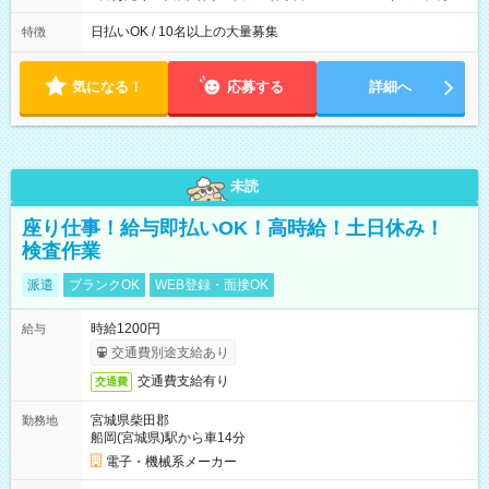
働8時間） ※週5日勤務（場所次第では週4も有り） ※配達状況
によって時間外での勤務可能性有り ※案件により多少の前後あ
日払いOK / 10名以上の大量募集
特徴
り ※配達が完了次第、帰社OKです
気になる！
応募する
詳細へ
未読
座り仕事！給与即払いOK！高時給！土日休み！
検査作業
派遣
ブランクOK
WEB登録・面接OK
時給1200円
給与
交通費別途支給あり
交通費支給有り
交通費
宮城県柴田郡
勤務地
船岡(宮城県)駅から車14分
電子・機械系メーカー