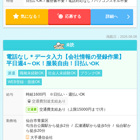
日払いOK
/
履歴書不要
/
電話対応なし
/
パソコンスキル不要
特徴
気になる！
応募する
詳細へ
掲載日：2026.08.08
未読
電話なし＊データ入力【会社情報の登録作業】
平日週4～OK！服装自由！日払いOK
派遣
職種未経験OK
社会人未経験OK
ブランクOK
WEB登録・面接OK
時給1600円 ※日払い・週払いOK
給与
交通費別途支給あり
交通費支給あり（上限15000円まで/月）
交通費
仙台市青葉区
勤務地
勾当台公園駅から徒歩2分
/
広瀬通駅から徒歩5分
/
仙台駅か
ら徒歩20分
大手通信会社