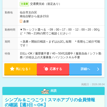
交通費支給（規定あり）
交通費
仙台市太白区
勤務地
南仙台駅から徒歩15分
倉庫
▼7h～シフト選べる ・09：00～17：00 ・12：00～20：00な
勤務時間
ど ＊7時～21時の間でご相談ください！
＜急募＞開始日相談～まずはお試し短期 ＊長期もご紹介可能
期間
です！
日払いOK
/
履歴書不要
/
40～50代活躍中
/
服装自由
/
シフト勤
特徴
務
/
10名以上の大量募集
/
パソコンスキル不要
気になる！
応募する
詳細へ
掲載日：2026.08.04
未読
シンプル＆こつこつ！スマホアプリの会員情報
の確認【週3日～OK】