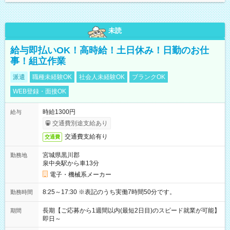
未読
給与即払いOK！高時給！土日休み！日勤のお仕
事！組立作業
派遣
職種未経験OK
社会人未経験OK
ブランクOK
WEB登録・面接OK
時給1300円
給与
交通費別途支給あり
交通費支給有り
交通費
宮城県黒川郡
勤務地
泉中央駅から車13分
電子・機械系メーカー
8:25～17:30 ※表記のうち実働7時間50分です。
勤務時間
長期【ご応募から1週間以内(最短2日目)のスピード就業が可能】
期間
即日～