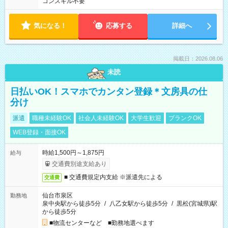
コンスキル不要
気になる！
応募する
詳細へ
掲載日：2026.08.06
未読
日払いOK！スマホでカンタン登録＊文房具の仕
分け
派遣
職種未経験OK
社会人未経験OK
大学生歓迎
ブランクOK
WEB登録・面接OK
時給1,500円～1,875円
給与
交通費別途支給あり
■ 交通費規定内支給 ※派遣先による
交通費
仙台市泉区
勤務地
泉中央駅から徒歩5分
/
八乙女駅から徒歩5分
/
黒松(宮城県)駅
から徒歩5分
■物流センターなど ■勤務地選べます