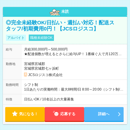
未読
◎完全未経験OK/日払い・週払い対応！配送ス
タッフ/初期費用0円！【JCSロジスコ】
アルバイト
職種未経験OK
月給300,000円～500,000円
給与
★配達個数が増えるとさらに給与UP！ 1番稼ぐ人で月120万ほ
ど！ ・主要都市エリア 月収55万円／週5日稼働 月収65万~112
万円／週6日稼働 ・地方郊外エリア 月収40万円／週5日稼働 月
宮城県宮城郡
勤務地
収40万円~50万円／週6日稼働 ＜モデルイメージ＞ ■月収50万
宮城県宮城郡七ヶ浜町
円 (27歳男性/江東区在住)※元建築関係 1日150個配達×25日勤務
JCSロジスコ株式会社
(日休み) ■月収80万円(43歳男性/墨田区在住)※元営業 1日200個
配達×25日勤務(月休み) 【試用期間】試用期間なし
シフト制
勤務時間
1日あたりの実働時間：最大8時間/日 8:00～20:00（シフト制/実
働8時間） ※週5日勤務（場所次第では週4も有り） ※配達状況
によって時間外での勤務可能性有り ※案件により多少の前後あ
日払いOK / 10名以上の大量募集
特徴
り ※配達が完了次第、帰社OKです
気になる！
応募する
詳細へ